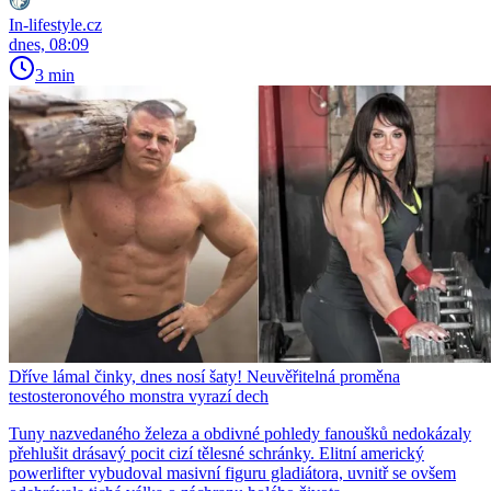
In-lifestyle.cz
dnes, 08:09
3 min
Dříve lámal činky, dnes nosí šaty! Neuvěřitelná proměna
testosteronového monstra vyrazí dech
Tuny nazvedaného železa a obdivné pohledy fanoušků nedokázaly
přehlušit drásavý pocit cizí tělesné schránky. Elitní americký
powerlifter vybudoval masivní figuru gladiátora, uvnitř se ovšem