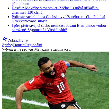
půl milionu
Hasiči z Mokrého slaví sto let. Začínali s ruční stříkačkou,
dnes mají 130 členů
Policisté zachránili na Chebsku vyděšeného srnečka. Pobíhal
u frekventované silnice
I přes přetrvávající sucho není zásobování Brna pitnou vodou
ohrožené. Vypomáhá i Vírská nádrž
Zobrazit více
Zprávy
Domácí
Regionální
Vybrali jsme pro vás
Magazíny a zajímavosti