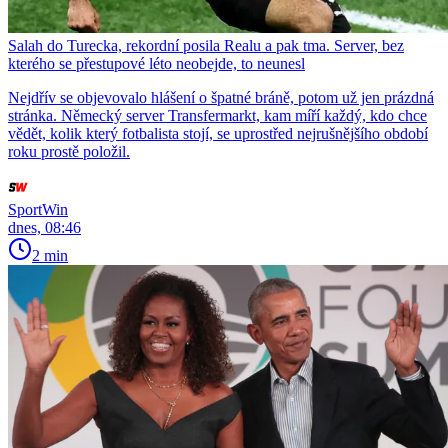
Salah do Turecka, rekordní posila Realu a pak tma. Server, bez
kterého se přestupové léto neobejde, to neunesl
Nejdřív se objevovalo hlášení o špatné bráně, potom už jen prázdná
stránka. Německý server Transfermarkt, kam míří každý, kdo chce
vědět, kolik který fotbalista stojí, se uprostřed nejrušnějšího období
roku prostě položil.
SportWin
dnes, 08:46
2 min