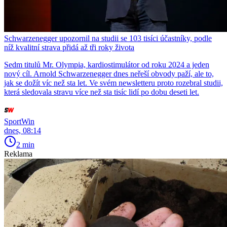
Schwarzenegger upozornil na studii se 103 tisíci účastníky, podle
níž kvalitní strava přidá až tři roky života
Sedm titulů Mr. Olympia, kardiostimulátor od roku 2024 a jeden
nový cíl. Arnold Schwarzenegger dnes neřeší obvody paží, ale to,
jak se dožít víc než sta let. Ve svém newsletteru proto rozebral studii,
která sledovala stravu více než sta tisíc lidí po dobu deseti let.
SportWin
dnes, 08:14
2 min
Reklama