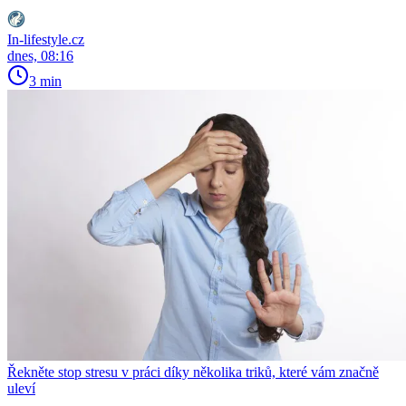
In-lifestyle.cz
dnes, 08:16
3 min
Řekněte stop stresu v práci díky několika triků, které vám značně
uleví