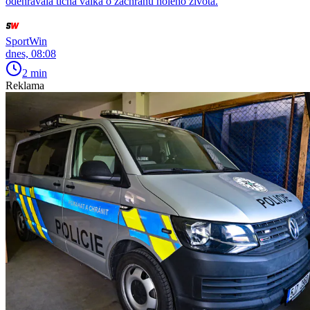
odehrávala tichá válka o záchranu holého života.
SportWin
dnes, 08:08
2 min
Reklama