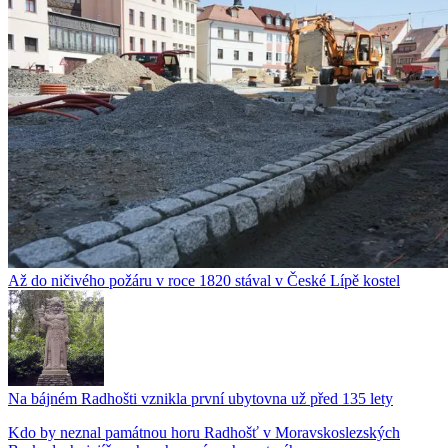
Až do ničivého požáru v roce 1820 stával v České Lípě kostel
Na bájném Radhošti vznikla první ubytovna už před 135 lety
Kdo by neznal památnou horu Radhošť v Moravskoslezských