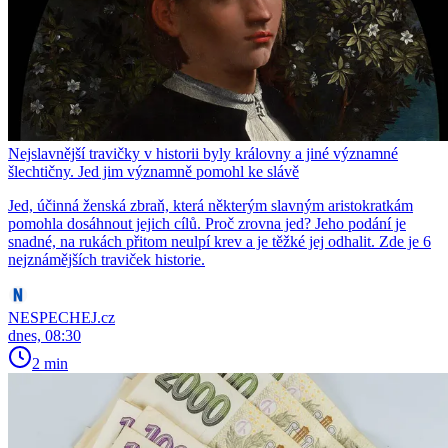
Nejslavnější travičky v historii byly královny a jiné významné
šlechtičny. Jed jim významně pomohl ke slávě
Jed, účinná ženská zbraň, která některým slavným aristokratkám
pomohla dosáhnout jejich cílů. Proč zrovna jed? Jeho podání je
snadné, na rukách přitom neulpí krev a je těžké jej odhalit. Zde je 6
nejznámějších traviček historie.
NESPECHEJ.cz
dnes, 08:30
2 min