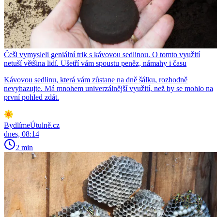
Češi vymysleli geniální trik s kávovou sedlinou. O tomto využití
netuší většina lidí. Ušetří vám spoustu peněz, námahy i času
Kávovou sedlinu, která vám zůstane na dně šálku, rozhodně
nevyhazujte. Má mnohem univerzálnější využití, než by se mohlo na
první pohled zdát.
BydlímeÚtulně.cz
dnes, 08:14
2 min