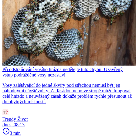
Při odstraňování vosího hnízda nedělejte tuto chybu: Uzavřený
vstup podrážděné vosy nezastaví
Vosy zalétávající do jedné škvíry pod střechou nemusí být jen
náhodnými návštěvníky. Za fasádou nebo ve stropě může fungovat
celé hnízdo a neuvážený zásah dokáže problém rychle přesunout až
do obytných místností.
Trendy Život
dnes, 08:13
3 min