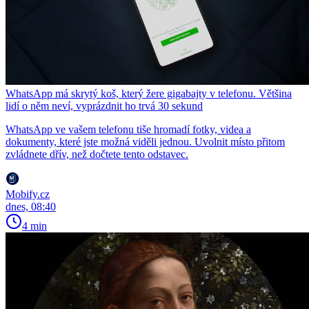
WhatsApp má skrytý koš, který žere gigabajty v telefonu. Většina
lidí o něm neví, vyprázdnit ho trvá 30 sekund
WhatsApp ve vašem telefonu tiše hromadí fotky, videa a
dokumenty, které jste možná viděli jednou. Uvolnit místo přitom
zvládnete dřív, než dočtete tento odstavec.
Mobify.cz
dnes, 08:40
4 min