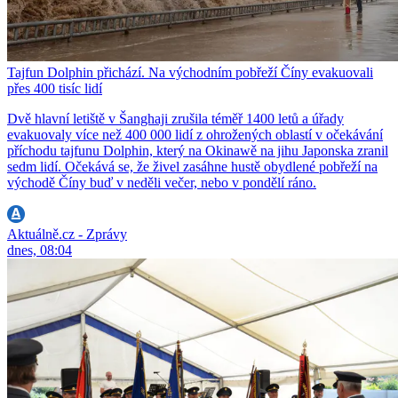
Tajfun Dolphin přichází. Na východním pobřeží Číny evakuovali
přes 400 tisíc lidí
Dvě hlavní letiště v Šanghaji zrušila téměř 1400 letů a úřady
evakuovaly více než 400 000 lidí z ohrožených oblastí v očekávání
příchodu tajfunu Dolphin, který na Okinawě na jihu Japonska zranil
sedm lidí. Očekává se, že živel zasáhne hustě obydlené pobřeží na
východě Číny buď v neděli večer, nebo v pondělí ráno.
Aktuálně.cz - Zprávy
dnes, 08:04