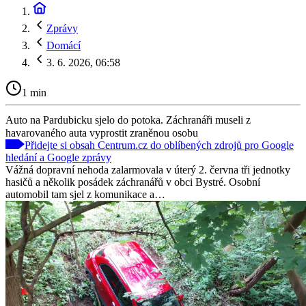
Zprávy
Domácí
3. 6. 2026, 06:58
1 min
Auto na Pardubicku sjelo do potoka. Záchranáři museli z
havarovaného auta vyprostit zraněnou osobu
Přidejte si obsah Centrum.cz do oblíbených zdrojů pro Google
hledání a Google zprávy
Vážná dopravní nehoda zalarmovala v úterý 2. června tři jednotky
hasičů a několik posádek záchranářů v obci Bystré. Osobní
automobil tam sjel z komunikace a…