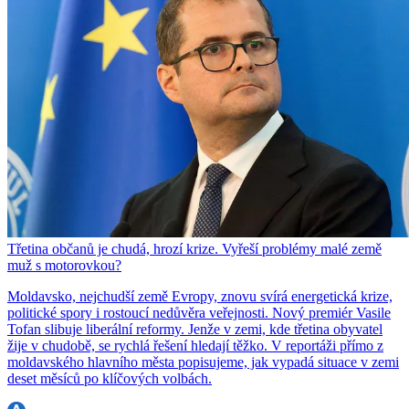
Třetina občanů je chudá, hrozí krize. Vyřeší problémy malé země
muž s motorovkou?
Moldavsko, nejchudší země Evropy, znovu svírá energetická krize,
politické spory i rostoucí nedůvěra veřejnosti. Nový premiér Vasile
Tofan slibuje liberální reformy. Jenže v zemi, kde třetina obyvatel
žije v chudobě, se rychlá řešení hledají těžko. V reportáži přímo z
moldavského hlavního města popisujeme, jak vypadá situace v zemi
deset měsíců po klíčových volbách.