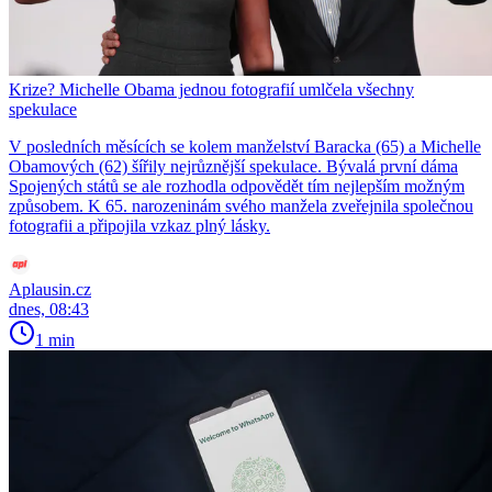
Krize? Michelle Obama jednou fotografií umlčela všechny
spekulace
V posledních měsících se kolem manželství Baracka (65) a Michelle
Obamových (62) šířily nejrůznější spekulace. Bývalá první dáma
Spojených států se ale rozhodla odpovědět tím nejlepším možným
způsobem. K 65. narozeninám svého manžela zveřejnila společnou
fotografii a připojila vzkaz plný lásky.
Aplausin.cz
dnes, 08:43
1 min