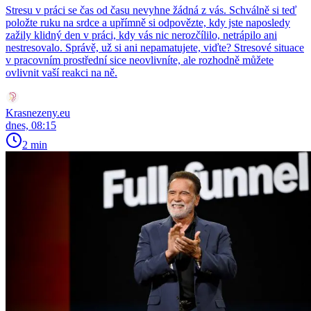
Stresu v práci se čas od času nevyhne žádná z vás. Schválně si teď
položte ruku na srdce a upřímně si odpovězte, kdy jste naposledy
zažily klidný den v práci, kdy vás nic nerozčílilo, netrápilo ani
nestresovalo. Správě, už si ani nepamatujete, viďte? Stresové situace
v pracovním prostřední sice neovlivníte, ale rozhodně můžete
ovlivnit vaší reakci na ně.
Krasnezeny.eu
dnes, 08:15
2 min