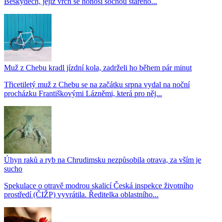
Beskydech, jejíž vrch se honosí sochou starého...
Muž z Chebu kradl jízdní kola, zadrželi ho během pár minut
Třicetiletý muž z Chebu se na začátku srpna vydal na noční
procházku Františkovými Lázněmi, která pro něj...
Úhyn raků a ryb na Chrudimsku nezpůsobila otrava, za vším je
sucho
Spekulace o otravě modrou skalicí Česká inspekce životního
prostředí (ČIŽP) vyvrátila. Ředitelka oblastního...