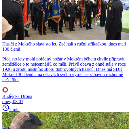
Hasiči z Mokrého slaví sto let. Začínali s ruční stříkačkou, dnes mají
130 členů
Před sto lety mohl pořádný požár v Mokrém během chvíle připravit
zemědělce o to nejcennější, co měli. Právě obava z ohně stála v roce
1926 u zrodu místního sboru dobrovolných hasičů. Dnes má SDH
Mokré 130 členů a na oslavách svého výročí se zábavou rozhodně
nešetřilo.
Budějcká Drbna
dnes, 08:01
2 min