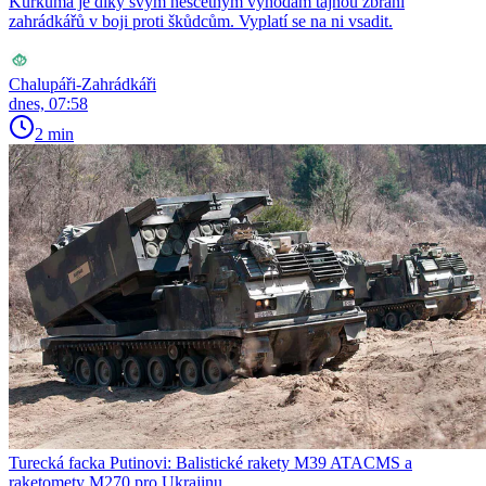
Kurkuma je díky svým nesčetným výhodám tajnou zbraní
zahrádkářů v boji proti škůdcům. Vyplatí se na ni vsadit.
Chalupáři-Zahrádkáři
dnes, 07:58
2 min
Turecká facka Putinovi: Balistické rakety M39 ATACMS a
raketomety M270 pro Ukrajinu