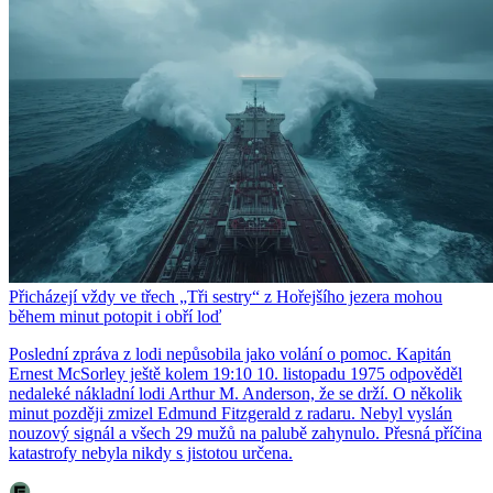
Přicházejí vždy ve třech „Tři sestry“ z Hořejšího jezera mohou
během minut potopit i obří loď
Poslední zpráva z lodi nepůsobila jako volání o pomoc. Kapitán
Ernest McSorley ještě kolem 19:10 10. listopadu 1975 odpověděl
nedaleké nákladní lodi Arthur M. Anderson, že se drží. O několik
minut později zmizel Edmund Fitzgerald z radaru. Nebyl vyslán
nouzový signál a všech 29 mužů na palubě zahynulo. Přesná příčina
katastrofy nebyla nikdy s jistotou určena.