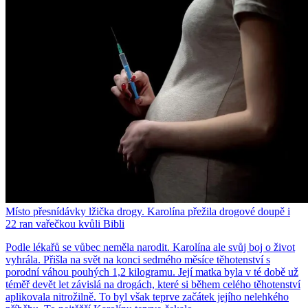
Místo přesnídávky lžička drogy. Karolína přežila drogové doupě i
22 ran vařečkou kvůli Bibli
Podle lékařů se vůbec neměla narodit. Karolína ale svůj boj o život
vyhrála. Přišla na svět na konci sedmého měsíce těhotenství s
porodní váhou pouhých 1,2 kilogramu. Její matka byla v té době už
téměř devět let závislá na drogách, které si během celého těhotenství
aplikovala nitrožilně. To byl však teprve začátek jejího nelehkého