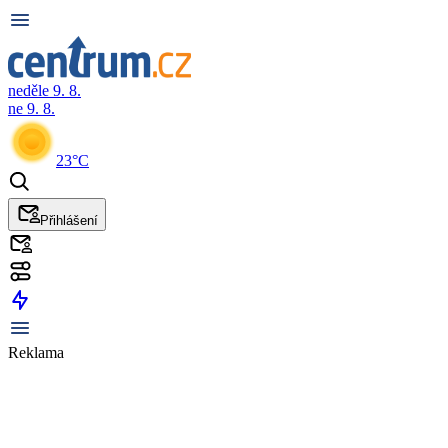
neděle 9. 8.
ne 9. 8.
23°C
Přihlášení
Reklama