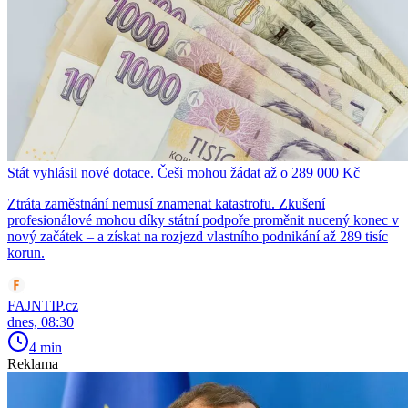
Stát vyhlásil nové dotace. Češi mohou žádat až o 289 000 Kč
Ztráta zaměstnání nemusí znamenat katastrofu. Zkušení
profesionálové mohou díky státní podpoře proměnit nucený konec v
nový začátek – a získat na rozjezd vlastního podnikání až 289 tisíc
korun.
FAJNTIP.cz
dnes, 08:30
4 min
Reklama