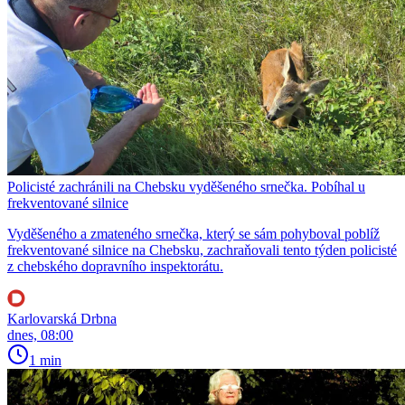
Policisté zachránili na Chebsku vyděšeného srnečka. Pobíhal u
frekventované silnice
Vyděšeného a zmateného srnečka, který se sám pohyboval poblíž
frekventované silnice na Chebsku, zachraňovali tento týden policisté
z chebského dopravního inspektorátu.
Karlovarská Drbna
dnes, 08:00
1 min