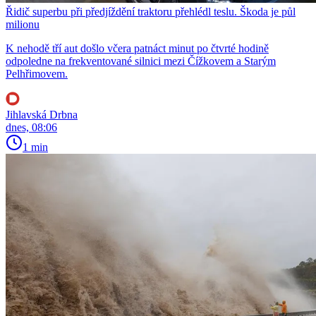
Řidič superbu při předjíždění traktoru přehlédl teslu. Škoda je půl
milionu
K nehodě tří aut došlo včera patnáct minut po čtvrté hodině
odpoledne na frekventované silnici mezi Čížkovem a Starým
Pelhřimovem.
Jihlavská Drbna
dnes, 08:06
1 min