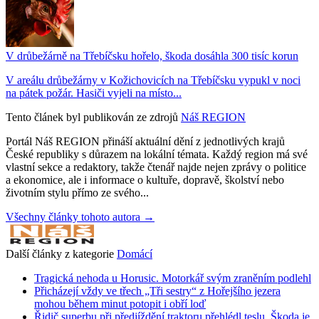
V drůbežárně na Třebíčsku hořelo, škoda dosáhla 300 tisíc korun
V areálu drůbežárny v Kožichovicích na Třebíčsku vypukl v noci
na pátek požár. Hasiči vyjeli na místo...
Tento článek byl publikován ze zdrojů
Náš REGION
Portál Náš REGION přináší aktuální dění z jednotlivých krajů
České republiky s důrazem na lokální témata. Každý region má své
vlastní sekce a redaktory, takže čtenář najde nejen zprávy o politice
a ekonomice, ale i informace o kultuře, dopravě, školství nebo
životním stylu přímo ze svého...
Všechny články tohoto autora →
Další články z kategorie
Domácí
Tragická nehoda u Horusic. Motorkář svým zraněním podlehl
Přicházejí vždy ve třech „Tři sestry“ z Hořejšího jezera
mohou během minut potopit i obří loď
Řidič superbu při předjíždění traktoru přehlédl teslu. Škoda je