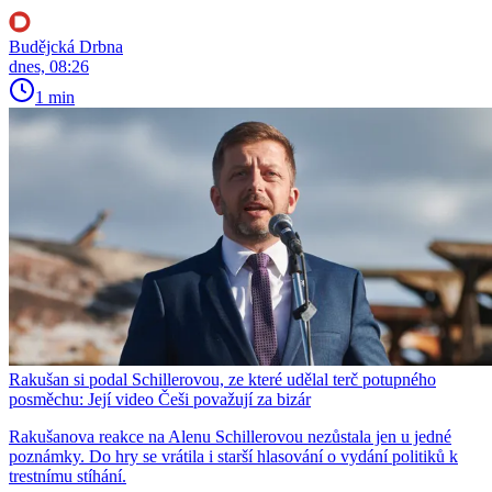
Budějcká Drbna
dnes, 08:26
1 min
Rakušan si podal Schillerovou, ze které udělal terč potupného
posměchu: Její video Češi považují za bizár
Rakušanova reakce na Alenu Schillerovou nezůstala jen u jedné
poznámky. Do hry se vrátila i starší hlasování o vydání politiků k
trestnímu stíhání.