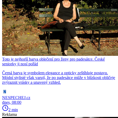
Toto je nejhorší barva oblečení pro ženy pro padesátce. České
seniorky ji nosí pořád
Černá barva je symbolem elegance a opticky zeštíhluje postavu.
Módní stylisté však varují, že po padesátce může v blízkosti obličeje
zvýraznit vrásky a unavený vzhled.
NESPECHEJ.cz
dnes, 08:00
2 min
Reklama