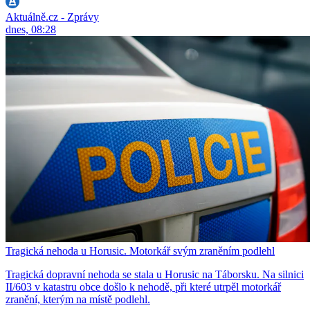
Aktuálně.cz - Zprávy
dnes, 08:28
Tragická nehoda u Horusic. Motorkář svým zraněním podlehl
Tragická dopravní nehoda se stala u Horusic na Táborsku. Na silnici
II/603 v katastru obce došlo k nehodě, při které utrpěl motorkář
zranění, kterým na místě podlehl.