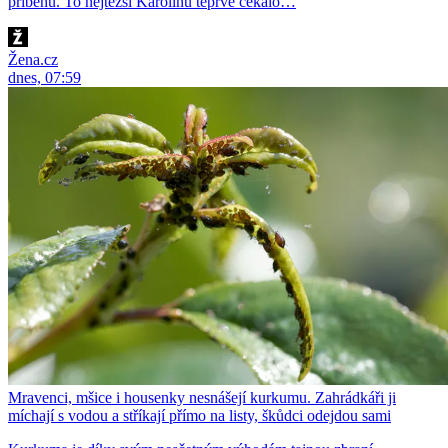
příběhu. To nejtěžší Karolínu teprve čekalo…
Žena.cz
dnes, 07:59
Mravenci, mšice i housenky nesnášejí kurkumu. Zahrádkáři ji
míchají s vodou a stříkají přímo na listy, škůdci odejdou sami