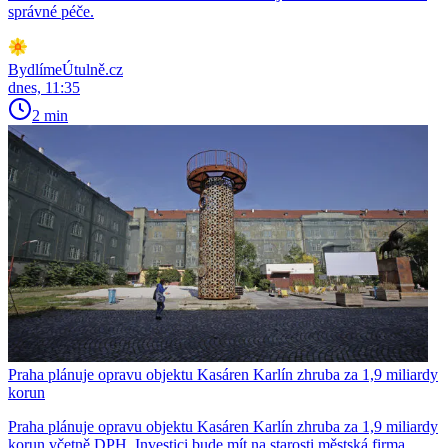
správné péče.
BydlímeÚtulně.cz
dnes, 11:35
2 min
Praha plánuje opravu objektu Kasáren Karlín zhruba za 1,9 miliardy
korun
Praha plánuje opravu objektu Kasáren Karlín zhruba za 1,9 miliardy
korun včetně DPH. Investici bude mít na starosti městská firma