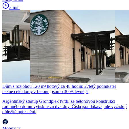
3 min
Dům s rozlohou 120 m² hotový za 48 hodin: 27letý podnikatel
tiskne celé domy z betonu, jsou o 30 % levnější
Argentinský startup Grondplek tvrdí, že betonovou konstrukci
rodinného domu vytiskne za dva dny. Čísla jsou lákavá, ale vyžadují
důležité upřesnění.
Mobify.cz