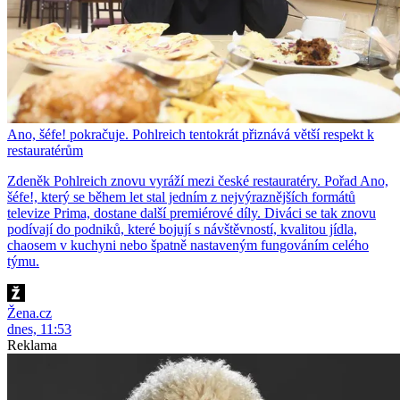
Ano, šéfe! pokračuje. Pohlreich tentokrát přiznává větší respekt k
restauratérům
Zdeněk Pohlreich znovu vyráží mezi české restauratéry. Pořad Ano,
šéfe!, který se během let stal jedním z nejvýraznějších formátů
televize Prima, dostane další premiérové díly. Diváci se tak znovu
podívají do podniků, které bojují s návštěvností, kvalitou jídla,
chaosem v kuchyni nebo špatně nastaveným fungováním celého
týmu.
Žena.cz
dnes, 11:53
Reklama