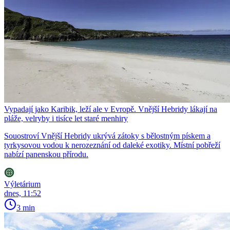
Vypadají jako Karibik, leží ale v Evropě. Vnější Hebridy lákají na
pláže, velryby i tisíce let staré menhiry
Souostroví Vnější Hebridy ukrývá zátoky s bělostným pískem a
tyrkysovou vodou k nerozeznání od daleké exotiky. Místní pobřeží
nabízí panenskou přírodu.
Výletárium
dnes, 11:52
3 min