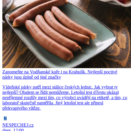
Zapomeňte na Vodňanské kuře i na Krahulík. Nejlepší poctivé
párky jsou úplně od jiné značky
Vídeňské párky patří mezi stálice českých lednic. Jak vybrat ty
nejlepší? Obalem se řídit nemůžeme. Letošní test dTestu ukázal
nepříjemné rozdíly mezi tím, co výrobci uvádějí na etiketě, a tím, co
laboratoř skutečně naměřila. Jiný letošní test ale přinesl
překvapivého vítěze.
NESPECHEJ.cz
dnes, 12:00