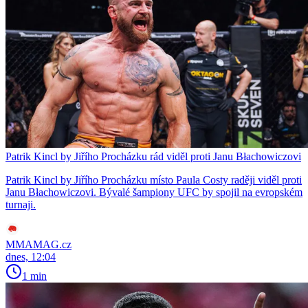
Patrik Kincl by Jiřího Procházku rád viděl proti Janu Błachowiczovi
Patrik Kincl by Jiřího Procházku místo Paula Costy raději viděl proti
Janu Błachowiczovi. Bývalé šampiony UFC by spojil na evropském
turnaji.
MMAMAG.cz
dnes, 12:04
1 min