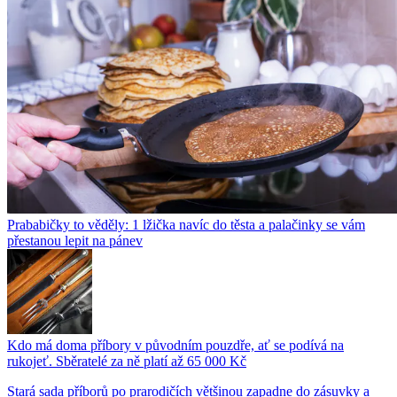
Prababičky to věděly: 1 lžička navíc do těsta a palačinky se vám
přestanou lepit na pánev
Kdo má doma příbory v původním pouzdře, ať se podívá na
rukojeť. Sběratelé za ně platí až 65 000 Kč
Stará sada příborů po prarodičích většinou zapadne do zásuvky a