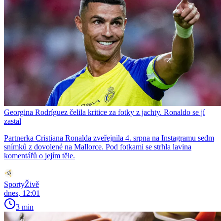
Georgina Rodríguez čelila kritice za fotky z jachty. Ronaldo se jí
zastal
Partnerka Cristiana Ronalda zveřejnila 4. srpna na Instagramu sedm
snímků z dovolené na Mallorce. Pod fotkami se strhla lavina
komentářů o jejím těle.
SportyŽivě
dnes, 12:01
3 min