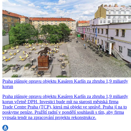
Praha plánuje opravu objektu Kasáren Karlín za zhruba 1,9 miliardy
korun
Praha plánuje opravu objektu Kasáren Karlín za zhruba 1,9 miliardy
korun včetně DPH. Investici bude mít na starosti městská firma
Trade Centre Praha (TCP), která má objekt ve správě. Praha jí na to
poskytne peníze. Pražští radní v pondělí souhlasili s tím, aby firma
vypsala tendr na zpracování projektu rekonstrukce.