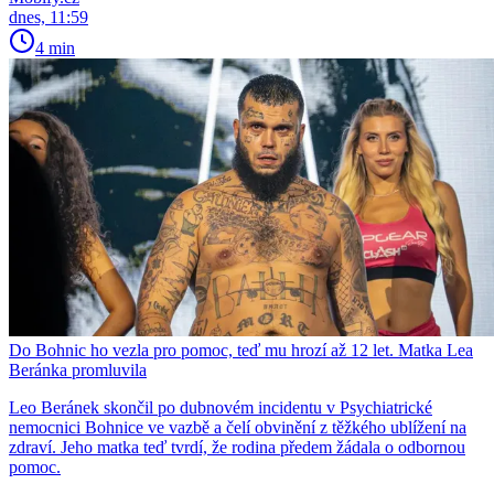
dnes, 11:59
4 min
Do Bohnic ho vezla pro pomoc, teď mu hrozí až 12 let. Matka Lea
Beránka promluvila
Leo Beránek skončil po dubnovém incidentu v Psychiatrické
nemocnici Bohnice ve vazbě a čelí obvinění z těžkého ublížení na
zdraví. Jeho matka teď tvrdí, že rodina předem žádala o odbornou
pomoc.