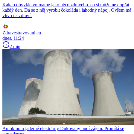
Kakao obvykle vnímáme jako něco zdravého, co si můžeme dopřát
každý den. Dá se z něj vyrobit čokoláda i lahodný nápoj. Ovšem má
vliv i na zdraví.
Zdravestravovani.eu
dnes, 11:24
2 min
Autokino u jaderné elektrárny Dukovany budí zájem. Promítá se
tam zdarma