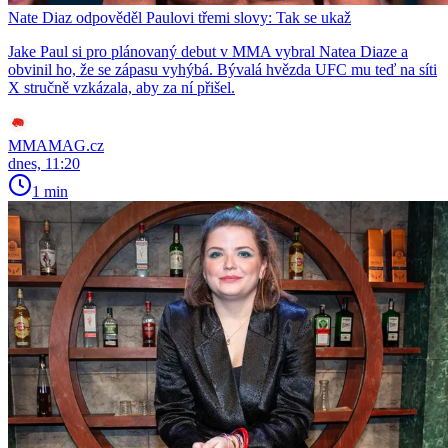
Nate Diaz odpověděl Paulovi třemi slovy: Tak se ukaž
Jake Paul si pro plánovaný debut v MMA vybral Natea Diaze a
obvinil ho, že se zápasu vyhýbá. Bývalá hvězda UFC mu teď na síti
X stručně vzkázala, aby za ní přišel.
MMAMAG.cz
dnes, 11:20
1 min