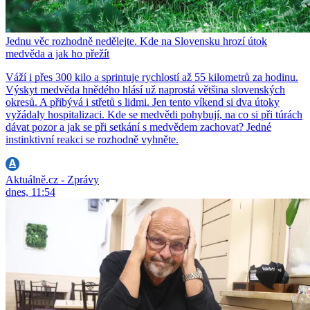
Jednu věc rozhodně nedělejte. Kde na Slovensku hrozí útok
medvěda a jak ho přežít
Váží i přes 300 kilo a sprintuje rychlostí až 55 kilometrů za hodinu.
Výskyt medvěda hnědého hlásí už naprostá většina slovenských
okresů. A přibývá i střetů s lidmi. Jen tento víkend si dva útoky
vyžádaly hospitalizaci. Kde se medvědi pohybují, na co si při túrách
dávat pozor a jak se při setkání s medvědem zachovat? Jedné
instinktivní reakci se rozhodně vyhněte.
Aktuálně.cz - Zprávy
dnes, 11:54