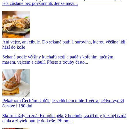
léta zůstane bez povšimnutí. Jenže mezi...
Ani vejce, ani cibule. Do sekané patří 1 surovina, kterou většina lidí
hází do koše
Sekaná podle většiny kuchařů stojí a padá s kořením, tučným
masem, vejcem a cibulí. Přesto z trouby často...
Pekař radí Čechům. Udělejte s chlebem tuhle 1 věc a pečivo vydrží
čerstvé i 180 dní
Skoro každý to zná. Koupíte pěkný bochník, za tři dny je z něj tvrdá
cihla a zbytek putuje do koše. Přitom...