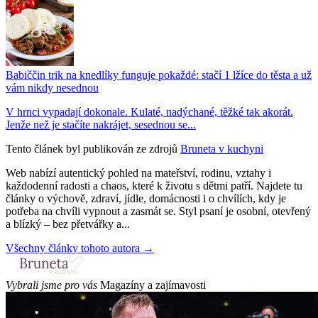
Babiččin trik na knedlíky funguje pokaždé: stačí 1 lžíce do těsta a už
vám nikdy nesednou
V hrnci vypadají dokonale. Kulaté, nadýchané, těžké tak akorát.
Jenže než je stačíte nakrájet, sesednou se...
Tento článek byl publikován ze zdrojů
Bruneta v kuchyni
Web nabízí autentický pohled na mateřství, rodinu, vztahy i
každodenní radosti a chaos, které k životu s dětmi patří. Najdete tu
články o výchově, zdraví, jídle, domácnosti i o chvílích, kdy je
potřeba na chvíli vypnout a zasmát se. Styl psaní je osobní, otevřený
a blízký – bez přetvářky a...
Všechny články tohoto autora →
Vybrali jsme pro vás
Magazíny a zajímavosti