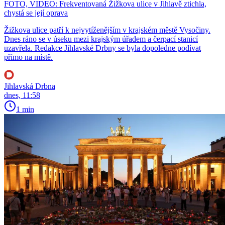
FOTO, VIDEO: Frekventovaná Žižkova ulice v Jihlavě ztichla,
chystá se její oprava
Žižkova ulice patří k nejvytíženějším v krajském městě Vysočiny.
Dnes ráno se v úseku mezi krajským úřadem a čerpací stanicí
uzavřela. Redakce Jihlavské Drbny se byla dopoledne podívat
přímo na místě.
Jihlavská Drbna
dnes, 11:58
1 min