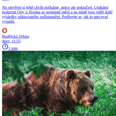
Na otevření si ještě chvíli počkáme, práce ale pokračují. Unikátní
podzemí Orty u Hosína se postupně mění a na místě jsou vidět další
výsledky plánovaného zpřístupnění. Podívejte se, jak to tam nyní
vypadá.
Budějcká Drbna
dnes, 11:55
1 min