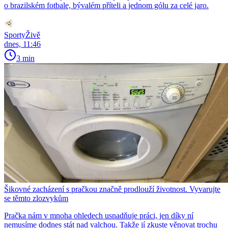
o brazilském fotbale, bývalém příteli a jednom gólu za celé jaro.
SportyŽivě
dnes, 11:46
3 min
Šikovné zacházení s pračkou značně prodlouží životnost. Vyvarujte
se těmto zlozvykům
Pračka nám v mnoha ohledech usnadňuje práci, jen díky ní
nemusíme dodnes stát nad valchou. Takže jí zkuste věnovat trochu