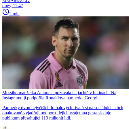
MMAMAG.cz
dnes, 11:47
2 min
Messiho manželka Antonela pózovala na jachtě v bikinách. Na
Instagramu ji podpořila Ronaldova partnerka Georgina
Partnerky dvou největších fotbalových rivalů si na sociálních sítích
opakovaně vyjadřují podporu. Jejich vzájemná gesta sleduje
publikum přesahující 119 milionů lidí.