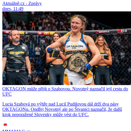
Aktuálně.cz - Zprávy
dnes, 11:49
OKTAGON může přijít o Szabovou. Novotný naznačil její cestu do
UFC
Lucia Szabová po výhře nad Lucií Pudilovou dál drží dva pásy
OKTAGONu. Ondřej Novotný ale po Štvanici naznačil, že další
krok neporažené Slovenky může vést do UFC.