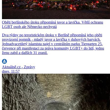
Oběti berlínského útoku připomíná javor a lavička. Větší ochranu
LGBT osob ale Německo nechystá
Dva týdny po teroristickém útoku v Berlíně připomíná jeho oběti
provizorní pomník - mladý javor a lavička v duhových barvách.
Jednadvacetiletý islamista najel v centrálním parku Tiergarten 25.
července při manifestaci za práva komunity LGBT+ do lidí, jednu
ženu zabil a dalších 31 zranil.
Aktuálně.cz - Zprávy
dnes, 11:57