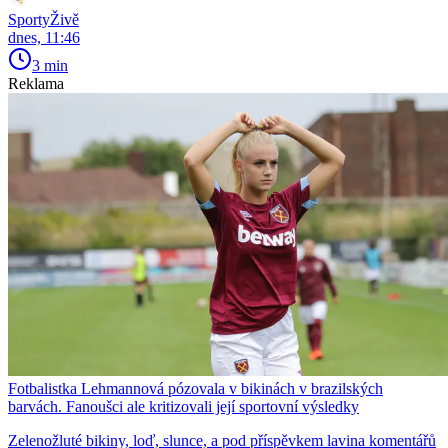
SportyŽivě
dnes, 11:46
3 min
Reklama
Fotbalistka Lehmannová pózovala v bikinách v brazilských
barvách. Fanoušci ale kritizovali její sportovní výsledky
Zelenožluté bikiny, loď, slunce, a pod příspěvkem lavina komentářů