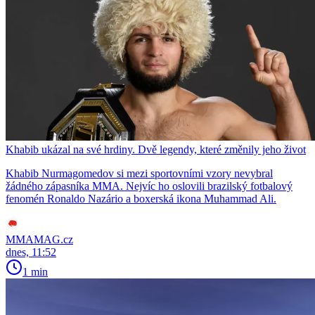
Khabib ukázal na své hrdiny. Dvě legendy, které změnily jeho život
Khabib Nurmagomedov si mezi sportovními vzory nevybral
žádného zápasníka MMA. Nejvíc ho oslovili brazilský fotbalový
fenomén Ronaldo Nazário a boxerská ikona Muhammad Ali.
MMAMAG.cz
dnes, 11:52
1 min