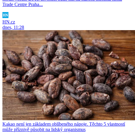
Trade Centre Praha...
HN.cz
dnes, 11:28
Kakao není jen základem oblíbeného nápoje. Těchto 5 vlastností
může příznivě působit na lidský organismus