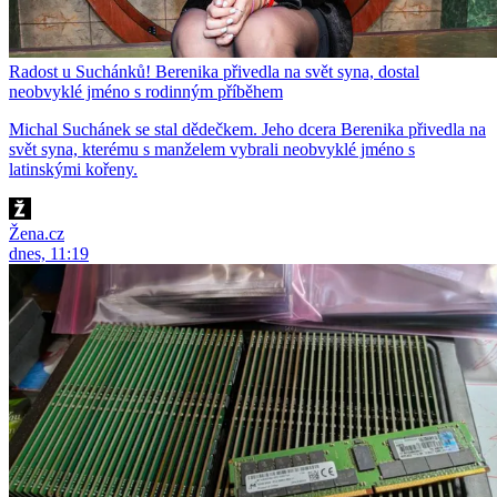
Radost u Suchánků! Berenika přivedla na svět syna, dostal
neobvyklé jméno s rodinným příběhem
Michal Suchánek se stal dědečkem. Jeho dcera Berenika přivedla na
svět syna, kterému s manželem vybrali neobvyklé jméno s
latinskými kořeny.
Žena.cz
dnes, 11:19