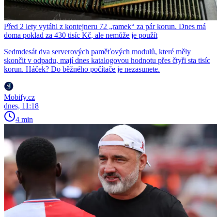
Před 2 lety vytáhl z kontejneru 72 „ramek“ za pár korun. Dnes má
doma poklad za 430 tisíc Kč, ale nemůže je použít
Sedmdesát dva serverových paměťových modulů, které měly
skončit v odpadu, mají dnes katalogovou hodnotu přes čtyři sta tisíc
korun. Háček? Do běžného počítače je nezasunete.
Mobify.cz
dnes, 11:18
4 min