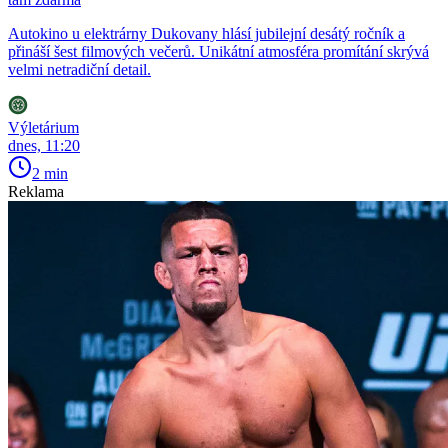
Autokino u elektrárny Dukovany hlásí jubilejní desátý ročník a
přináší šest filmových večerů. Unikátní atmosféra promítání skrývá
velmi netradiční detail.
Výletárium
dnes, 11:20
2 min
Reklama