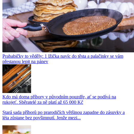
Prababičky to věděly: 1 lžička navíc do těsta a palačinky se vám
přestanou lepit na pánev
Kdo má doma příbory v původním pouzdře, ať se podívá na
rukojeť. Sběratelé za ně platí až 65 000 Kč
Stará sada příborů po prarodičích většinou zapadne do zásuvky a
léta zůstane bez povšimnutí. Jenže mezi...