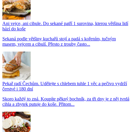
Ani vejce, ani cibule. Do sekané patří 1 surovina, kterou většina lidí
hází do koše
Sekaná podle většiny kuchařů stojí a padá s kořením, tučným
masem, vejcem a cibulí. Přesto z trouby často...
Pekař radí Čechům. Udělejte s chlebem tuhle 1 věc a pečivo vydrží
čerstvé i 180 dní
Skoro každý to zná. Koupíte pěkný bochník, za tři dny je z něj tvrdá
cihla a zbytek putuje do koše. Přitom...