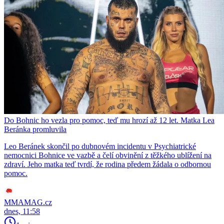
Do Bohnic ho vezla pro pomoc, teď mu hrozí až 12 let. Matka Lea
Beránka promluvila
Leo Beránek skončil po dubnovém incidentu v Psychiatrické
nemocnici Bohnice ve vazbě a čelí obvinění z těžkého ublížení na
zdraví. Jeho matka teď tvrdí, že rodina předem žádala o odbornou
pomoc.
MMAMAG.cz
dnes, 11:58