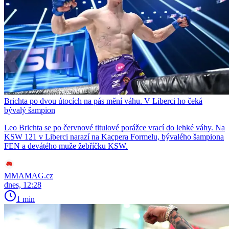
Brichta po dvou útocích na pás mění váhu. V Liberci ho čeká
bývalý šampion
Leo Brichta se po červnové titulové porážce vrací do lehké váhy. Na
KSW 121 v Liberci narazí na Kacpera Formelu, bývalého šampiona
FEN a devátého muže žebříčku KSW.
MMAMAG.cz
dnes, 12:28
1 min