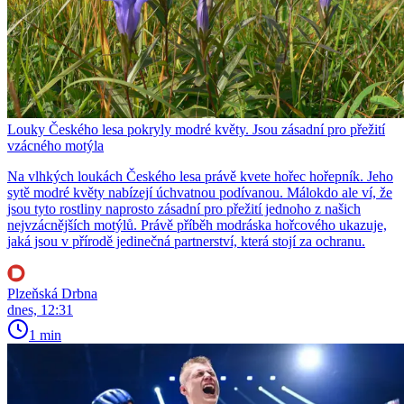
Louky Českého lesa pokryly modré květy. Jsou zásadní pro přežití
vzácného motýla
Na vlhkých loukách Českého lesa právě kvete hořec hořepník. Jeho
sytě modré květy nabízejí úchvatnou podívanou. Málokdo ale ví, že
jsou tyto rostliny naprosto zásadní pro přežití jednoho z našich
nejvzácnějších motýlů. Právě příběh modráska hořcového ukazuje,
jaká jsou v přírodě jedinečná partnerství, která stojí za ochranu.
Plzeňská Drbna
dnes, 12:31
1 min