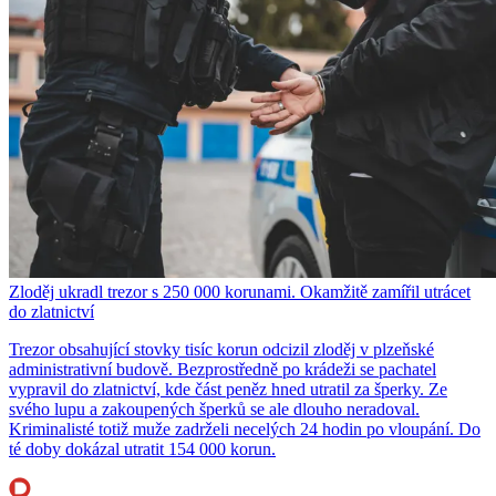
Zloděj ukradl trezor s 250 000 korunami. Okamžitě zamířil utrácet
do zlatnictví
Trezor obsahující stovky tisíc korun odcizil zloděj v plzeňské
administrativní budově. Bezprostředně po krádeži se pachatel
vypravil do zlatnictví, kde část peněz hned utratil za šperky. Ze
svého lupu a zakoupených šperků se ale dlouho neradoval.
Kriminalisté totiž muže zadrželi necelých 24 hodin po vloupání. Do
té doby dokázal utratit 154 000 korun.