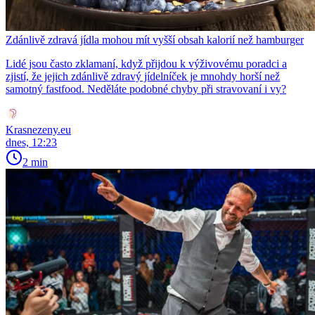
Zdánlivě zdravá jídla mohou mít vyšší obsah kalorií než hamburger
Lidé jsou často zklamaní, když přijdou k výživovému poradci a
zjistí, že jejich zdánlivě zdravý jídelníček je mnohdy horší než
samotný fastfood. Neděláte podobné chyby při stravovaní i vy?
Krasnezeny.eu
dnes, 12:23
2 min