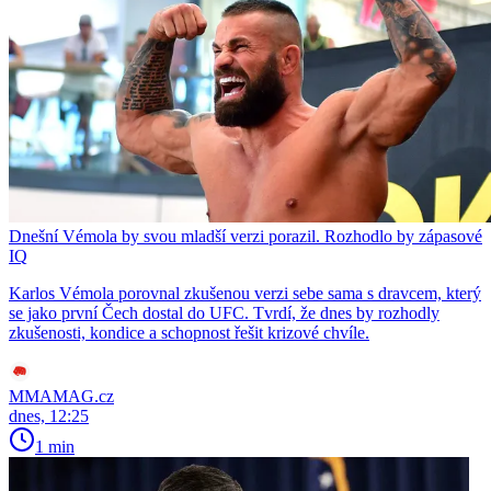
Dnešní Vémola by svou mladší verzi porazil. Rozhodlo by zápasové
IQ
Karlos Vémola porovnal zkušenou verzi sebe sama s dravcem, který
se jako první Čech dostal do UFC. Tvrdí, že dnes by rozhodly
zkušenosti, kondice a schopnost řešit krizové chvíle.
MMAMAG.cz
dnes, 12:25
1 min