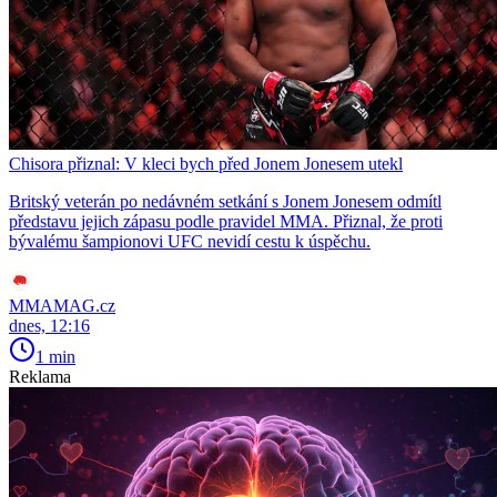
Chisora přiznal: V kleci bych před Jonem Jonesem utekl
Britský veterán po nedávném setkání s Jonem Jonesem odmítl
představu jejich zápasu podle pravidel MMA. Přiznal, že proti
bývalému šampionovi UFC nevidí cestu k úspěchu.
MMAMAG.cz
dnes, 12:16
1 min
Reklama