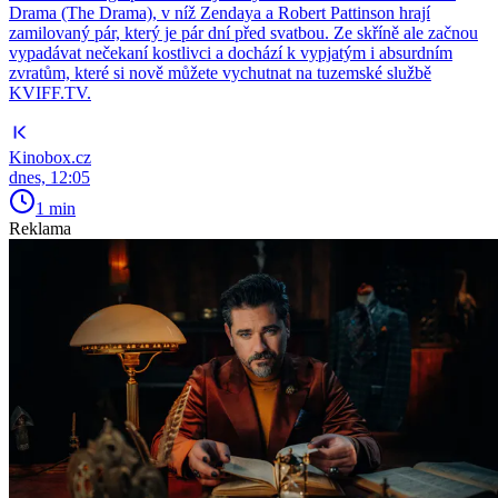
Drama (The Drama), v níž Zendaya a Robert Pattinson hrají
zamilovaný pár, který je pár dní před svatbou. Ze skříně ale začnou
vypadávat nečekaní kostlivci a dochází k vypjatým i absurdním
zvratům, které si nově můžete vychutnat na tuzemské službě
KVIFF.TV.
Kinobox.cz
dnes, 12:05
1 min
Reklama