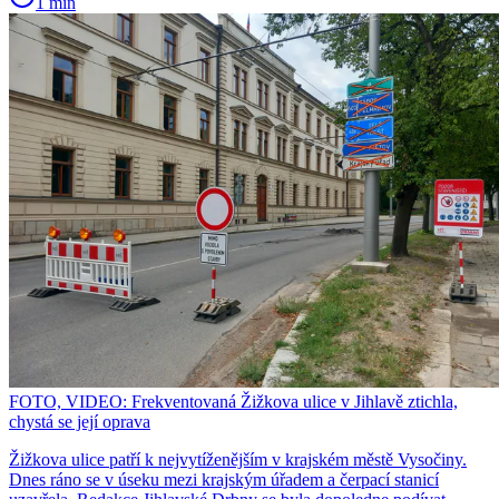
1 min
FOTO, VIDEO: Frekventovaná Žižkova ulice v Jihlavě ztichla,
chystá se její oprava
Žižkova ulice patří k nejvytíženějším v krajském městě Vysočiny.
Dnes ráno se v úseku mezi krajským úřadem a čerpací stanicí