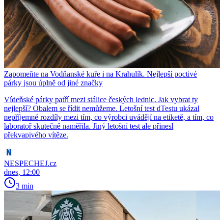
Zapomeňte na Vodňanské kuře i na Krahulík. Nejlepší poctivé
párky jsou úplně od jiné značky
Vídeňské párky patří mezi stálice českých lednic. Jak vybrat ty
nejlepší? Obalem se řídit nemůžeme. Letošní test dTestu ukázal
nepříjemné rozdíly mezi tím, co výrobci uvádějí na etiketě, a tím, co
laboratoř skutečně naměřila. Jiný letošní test ale přinesl
překvapivého vítěze.
NESPECHEJ.cz
dnes, 12:00
3 min