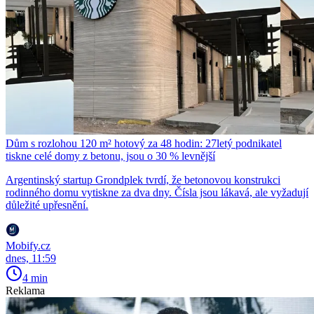
Dům s rozlohou 120 m² hotový za 48 hodin: 27letý podnikatel
tiskne celé domy z betonu, jsou o 30 % levnější
Argentinský startup Grondplek tvrdí, že betonovou konstrukci
rodinného domu vytiskne za dva dny. Čísla jsou lákavá, ale vyžadují
důležité upřesnění.
Mobify.cz
dnes, 11:59
4 min
Reklama