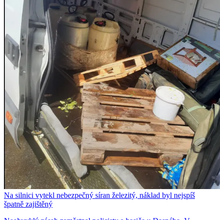
Na silnici vytekl nebezpečný síran železitý, náklad byl nejspíš
špatně zajištěný