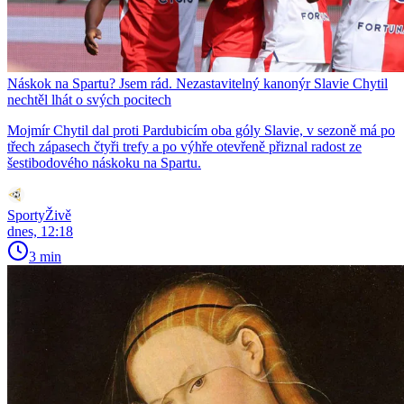
Náskok na Spartu? Jsem rád. Nezastavitelný kanonýr Slavie Chytil
nechtěl lhát o svých pocitech
Mojmír Chytil dal proti Pardubicím oba góly Slavie, v sezoně má po
třech zápasech čtyři trefy a po výhře otevřeně přiznal radost ze
šestibodového náskoku na Spartu.
SportyŽivě
dnes, 12:18
3 min