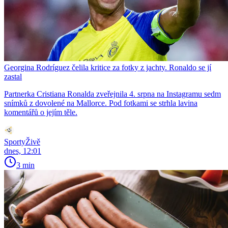
Georgina Rodríguez čelila kritice za fotky z jachty. Ronaldo se jí
zastal
Partnerka Cristiana Ronalda zveřejnila 4. srpna na Instagramu sedm
snímků z dovolené na Mallorce. Pod fotkami se strhla lavina
komentářů o jejím těle.
SportyŽivě
dnes, 12:01
3 min