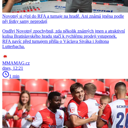
Novotný si rýpl do RFA a turnaje na hradě. Ani známá jména podle
něj lístky samy neprodají
Ondřej Novotný zpochybnil, zda několik známých jmen a atraktivní
kulisa Bratislavského hradu stačí k rychlému prodeji vstupenek.
RFA navíc před turnajem přišla o Václava Siváka i Joiltona
Lutterbacha.
MMAMAG.cz
dnes, 12:21
1 min