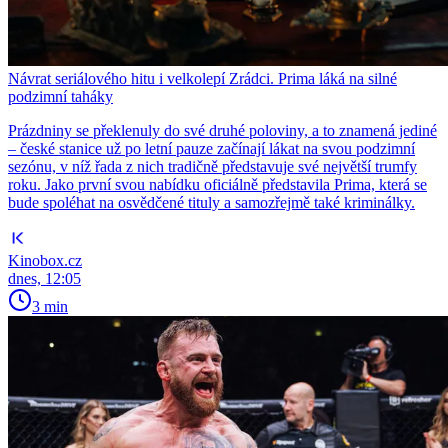
Návrat seriálového hitu i velkolepí Zrádci. Prima láká na silné
podzimní taháky
Prázdniny se překlenuly do své druhé poloviny, a to znamená jediné
– české stanice už po letní pauze začínají lákat na svou podzimní
sezónu, v níž řada z nich tradičně představuje své největší trumfy
roku. Jako první svou nabídku oficiálně představila Prima, která se
bude spoléhat na osvědčené tituly a samozřejmě také kriminálky.
Kinobox.cz
dnes, 12:05
3 min