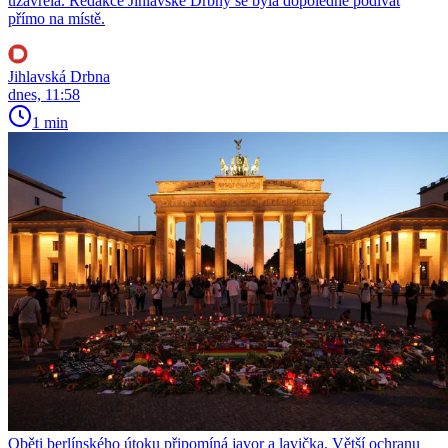
uzavřela. Redakce Jihlavské Drbny se byla dopoledne podívat
přímo na místě.
Jihlavská Drbna
dnes, 11:58
1 min
Oběti berlínského útoku připomíná javor a lavička. Větší ochranu