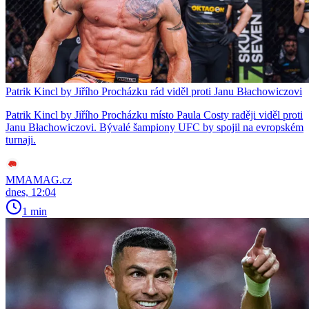
Patrik Kincl by Jiřího Procházku rád viděl proti Janu Błachowiczovi
Patrik Kincl by Jiřího Procházku místo Paula Costy raději viděl proti
Janu Błachowiczovi. Bývalé šampiony UFC by spojil na evropském
turnaji.
MMAMAG.cz
dnes, 12:04
1 min