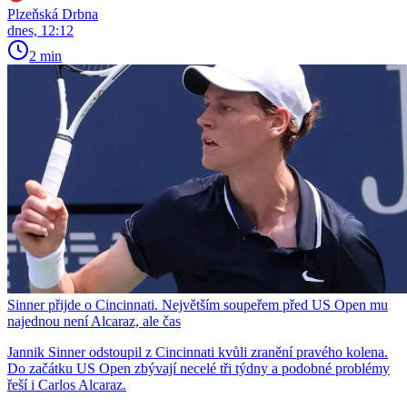
Plzeňská Drbna
dnes, 12:12
2 min
Sinner přijde o Cincinnati. Největším soupeřem před US Open mu
najednou není Alcaraz, ale čas
Jannik Sinner odstoupil z Cincinnati kvůli zranění pravého kolena.
Do začátku US Open zbývají necelé tři týdny a podobné problémy
řeší i Carlos Alcaraz.