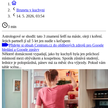
Bruneta v kuchyni
14. 5. 2026, 03:54
3 min
Astrologové se shodli: tato 3 znamení šetří na másle, oleji i koření.
Jejich partneři jí už 5 let jen nudle s kečupem
Přidejte si obsah Centrum.cz do oblíbených zdrojů pro Google
hledání a Google zprávy
Některé domácnosti vypadají, jako by kuchyň byla jen průchozí
místností mezi obývákem a koupelnou. Sporák zůstává studený,
lednice je poloprázdná, pánev má za měsíc dva výjezdy. Pokud vám
tahle scéna...