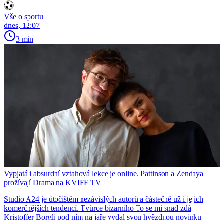
Vše o sportu
dnes, 12:07
3 min
Vypjatá i absurdní vztahová lekce je online. Pattinson a Zendaya
prožívají Drama na KVIFF TV
Studio A24 je útočištěm nezávislých autorů a částečně už i jejich
komerčnějších tendencí. Tvůrce bizarního To se mi snad zdá
Kristoffer Borgli pod ním na jaře vydal svou hvězdnou novinku