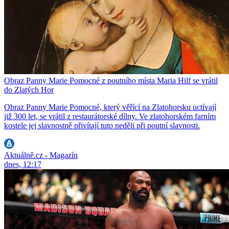
Obraz Panny Marie Pomocné z poutního místa Maria Hilf se vrátil
do Zlatých Hor
Obraz Panny Marie Pomocné, který věřící na Zlatohorsku uctívají
již 300 let, se vrátil z restaurátorské dílny. Ve zlatohorském farním
kostele jej slavnostně přivítají tuto neděli při poutní slavnosti.
Aktuálně.cz - Magazín
dnes, 12:17