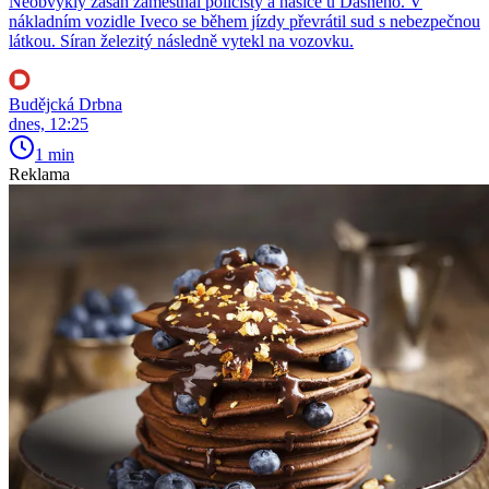
Neobvyklý zásah zaměstnal policisty a hasiče u Dasného. V
nákladním vozidle Iveco se během jízdy převrátil sud s nebezpečnou
látkou. Síran železitý následně vytekl na vozovku.
Budějcká Drbna
dnes, 12:25
1 min
Reklama