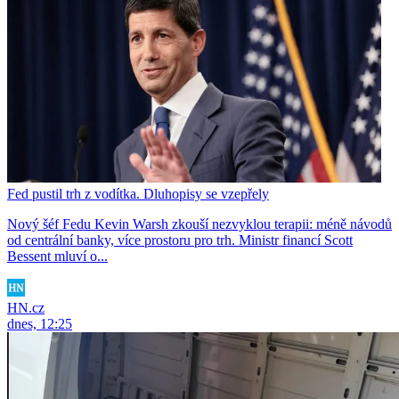
Fed pustil trh z vodítka. Dluhopisy se vzepřely
Nový šéf Fedu Kevin Warsh zkouší nezvyklou terapii: méně návodů
od centrální banky, více prostoru pro trh. Ministr financí Scott
Bessent mluví o...
HN.cz
dnes, 12:25