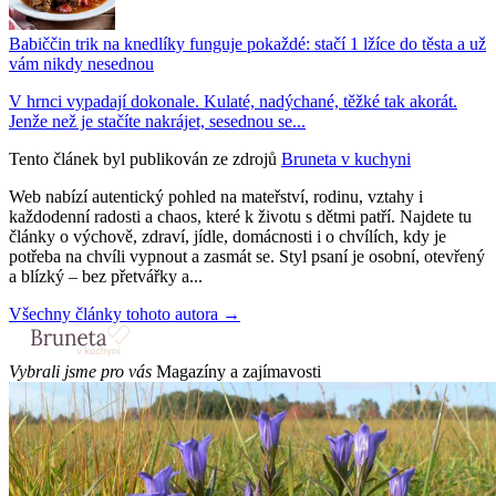
Babiččin trik na knedlíky funguje pokaždé: stačí 1 lžíce do těsta a už
vám nikdy nesednou
V hrnci vypadají dokonale. Kulaté, nadýchané, těžké tak akorát.
Jenže než je stačíte nakrájet, sesednou se...
Tento článek byl publikován ze zdrojů
Bruneta v kuchyni
Web nabízí autentický pohled na mateřství, rodinu, vztahy i
každodenní radosti a chaos, které k životu s dětmi patří. Najdete tu
články o výchově, zdraví, jídle, domácnosti i o chvílích, kdy je
potřeba na chvíli vypnout a zasmát se. Styl psaní je osobní, otevřený
a blízký – bez přetvářky a...
Všechny články tohoto autora →
Vybrali jsme pro vás
Magazíny a zajímavosti