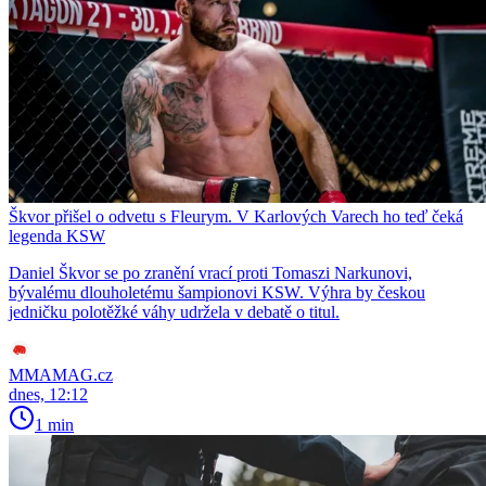
Škvor přišel o odvetu s Fleurym. V Karlových Varech ho teď čeká
legenda KSW
Daniel Škvor se po zranění vrací proti Tomaszi Narkunovi,
bývalému dlouholetému šampionovi KSW. Výhra by českou
jedničku polotěžké váhy udržela v debatě o titul.
MMAMAG.cz
dnes, 12:12
1 min