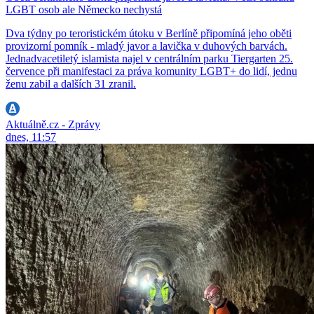
LGBT osob ale Německo nechystá
Dva týdny po teroristickém útoku v Berlíně připomíná jeho oběti
provizorní pomník - mladý javor a lavička v duhových barvách.
Jednadvacetiletý islamista najel v centrálním parku Tiergarten 25.
července při manifestaci za práva komunity LGBT+ do lidí, jednu
ženu zabil a dalších 31 zranil.
Aktuálně.cz - Zprávy
dnes, 11:57