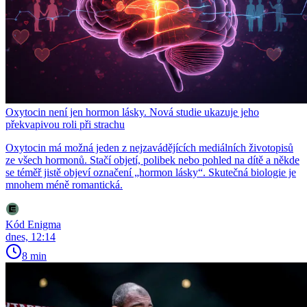
Oxytocin není jen hormon lásky. Nová studie ukazuje jeho
překvapivou roli při strachu
Oxytocin má možná jeden z nejzavádějících mediálních životopisů
ze všech hormonů. Stačí objetí, polibek nebo pohled na dítě a někde
se téměř jistě objeví označení „hormon lásky“. Skutečná biologie je
mnohem méně romantická.
Kód Enigma
dnes, 12:14
8 min