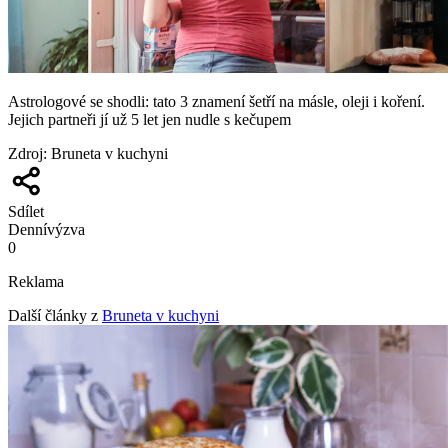
Astrologové se shodli: tato 3 znamení šetří na másle, oleji i koření.
Jejich partneři jí už 5 let jen nudle s kečupem
Zdroj
:
Bruneta v kuchyni
Sdílet
Denní
výzva
0
Reklama
Další články z
Bruneta v kuchyni