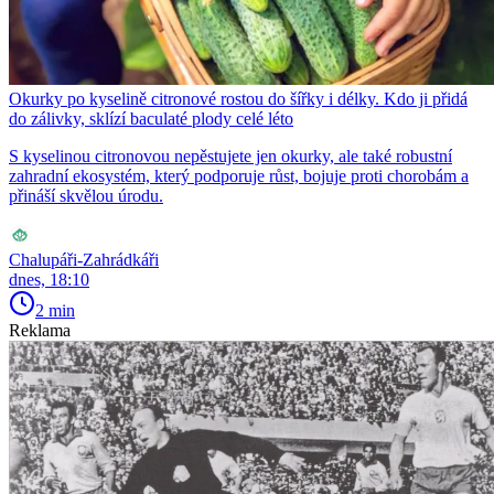
Okurky po kyselině citronové rostou do šířky i délky. Kdo ji přidá
do zálivky, sklízí baculaté plody celé léto
S kyselinou citronovou nepěstujete jen okurky, ale také robustní
zahradní ekosystém, který podporuje růst, bojuje proti chorobám a
přináší skvělou úrodu.
Chalupáři-Zahrádkáři
dnes, 18:10
2 min
Reklama