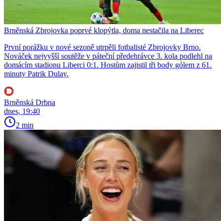
Brněnská Zbrojovka poprvé klopýtla, doma nestačila na Liberec
První porážku v nové sezoně utrpěli fotbalisté Zbrojovky Brno.
Nováček nejvyšší soutěže v páteční předehrávce 3. kola podlehl na
domácím stadionu Liberci 0:1. Hostům zajistil tři body gólem z 61.
minuty Patrik Dulay.
Brněnská Drbna
dnes, 19:40
2 min