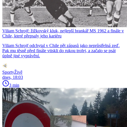
Viliam Schrojf: žižkovský kluk, nejlepší brankář MS 1962 a finále v
Chile, které přepsaly jeho kariéru
Viliam Schrojf odchytal v Chile pět zápasů jako neprůstřelná zeď.
Pak mu těsně před finále vtiskli do rukou trofej, a začalo se psát
úplně jiné vyprávění.
SportyŽivě
dnes, 18:03
3 min