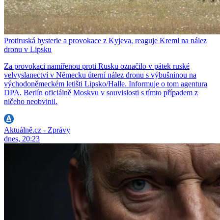
Protiruská hysterie a provokace z Kyjeva, reaguje Kreml na nález
dronu v Lipsku
Za provokaci namířenou proti Rusku označilo v pátek ruské
velvyslanectví v Německu úterní nález dronu s výbušninou na
východoněmeckém letišti Lipsko/Halle. Informuje o tom agentura
DPA. Berlín oficiálně Moskvu v souvislosti s tímto případem z
ničeho neobvinil.
Aktuálně.cz - Zprávy
dnes, 20:23