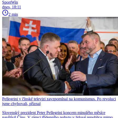
SportWin
dnes, 18:11
2 min
Pellegrini v čínské televizi zavzpomínal na komunismus. Po revoluci
jsme chybovali, přiznal
Slovenský prezident Peter Pellegrini koncem minulého měsíce
navštívil Čínu. V rámci třídenního pobytu v lidové republice mimo