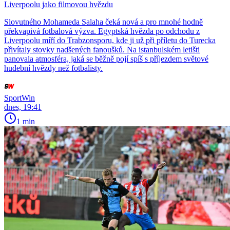
Liverpoolu jako filmovou hvězdu
Slovutného Mohameda Salaha čeká nová a pro mnohé hodně
překvapivá fotbalová výzva. Egyptská hvězda po odchodu z
Liverpoolu míří do Trabzonsporu, kde ji už při příletu do Turecka
přivítaly stovky nadšených fanoušků. Na istanbulském letišti
panovala atmosféra, jaká se běžně pojí spíš s příjezdem světové
hudební hvězdy než fotbalisty.
SportWin
dnes, 19:41
1 min