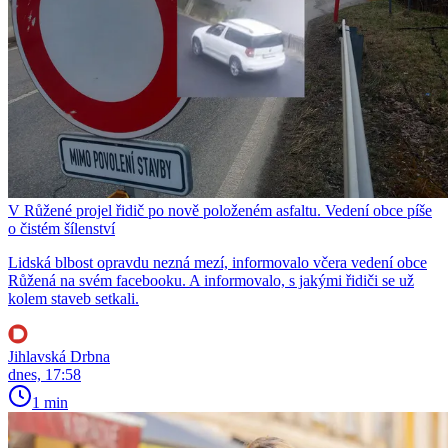
V Růžené projel řidič po nově položeném asfaltu. Vedení obce píše
o čistém šílenství
Lidská blbost opravdu nezná mezí, informovalo včera vedení obce
Růžená na svém facebooku. A informovalo, s jakými řidiči se už
kolem staveb setkali.
Jihlavská Drbna
dnes, 17:58
1 min