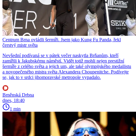
Centrum Brna ovládli šermíři. Jsem jako Kung Fu Panda, řekl
čerstvý mistr světa
Nevšední podívaná se v pátek večer naskytla Brňanům, kteří
zamířili k Jakubskému náměstí. Vidět totiž mohli nejen prestižní
šermíře z celého světa a jejich um, ale také olympijského medailistu
a novopečeného mistra světa Alexandera Choupenitche. Podívejte
se, jak to v srdci jihomoravské metropole vypadalo.
Brněnská Drbna
dnes, 18:40
1 min