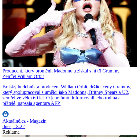
Producent, který proměnil Madonnu a získal s ní tři Grammy.
Zemřel William Orbit
Britský hudebník a producent William Orbit, držitel ceny Grammy,
který spolupracoval s umělci jako Madonna, Britney Spears a U2,
zemřel ve věku 69 let. O jeho úmrtí informovali jeho rodina a
přátelé, napsala agentura AFP.
Aktuálně.cz - Magazín
dnes, 18:22
Reklama