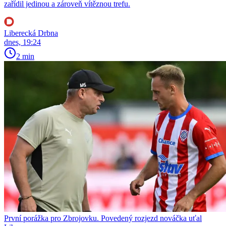
zařídil jedinou a zároveň vítěznou trefu.
Liberecká Drbna
dnes, 19:24
2 min
První porážka pro Zbrojovku. Povedený rozjezd nováčka uťal