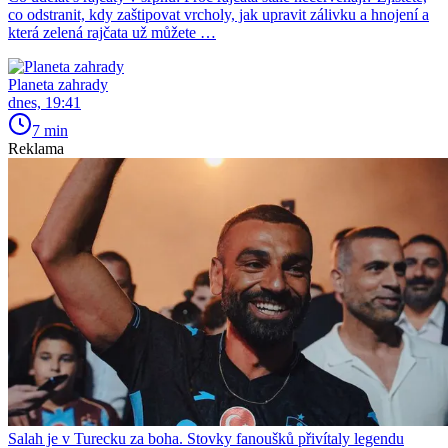
co odstranit, kdy zaštipovat vrcholy, jak upravit zálivku a hnojení a
která zelená rajčata už můžete …
Planeta zahrady
dnes, 19:41
7 min
Reklama
Salah je v Turecku za boha. Stovky fanoušků přivítaly legendu