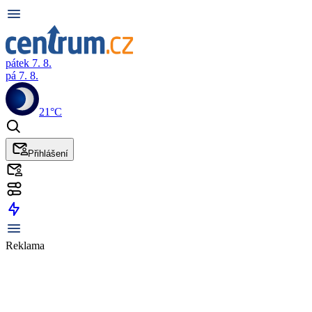
pátek 7. 8.
pá 7. 8.
21°C
Přihlášení
Reklama