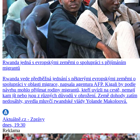
Rwanda jedná s evropskými zeměmi o spolupráci s přijímáním
migrantů
Rwanda vede předběžná jednání s některými evropskými zeměmi o
spolupráci v oblasti migrace, napsala agentura AFP. Kigali by podle
návrhu mohlo přijímat rodiny migrantů, kteří uvízli na cestě, nemají
kam jít nebo jsou z různých důvodů v ohrožení. Země dohody zatím
nedosáhly, uvedla mluvčí rwandské vlády Yolande Makoloová.
Aktuálně.cz - Zprávy
dnes, 19:30
Reklama