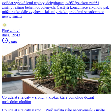
zvládat vysoké letní teploty, dehydrataci, větší fyzickou zátěž i
změny režimu během dovolených. Častější konzumace alkoholu pak
může riziko dále zvyšovat. Jak tedy riziko problémů se srdcem co
nejvíc snížit?
Plné zdraví
dnes, 19:43
5 min
Co udělat s rajčaty v srpnu: 7 kroků, které pomohou dozrát
posledním plodům
Co udělat s rajčaty v srpnu: Proč rajčata stále nečervenají? Zjistěte,