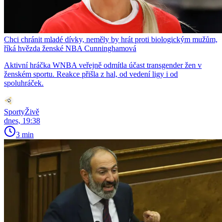
Chci chránit mladé dívky, neměly by hrát proti biologickým mužům,
říká hvězda ženské NBA Cunninghamová
Aktivní hráčka WNBA veřejně odmítla účast transgender žen v
ženském sportu. Reakce přišla z hal, od vedení ligy i od
spoluhráček.
SportyŽivě
dnes, 19:38
3 min