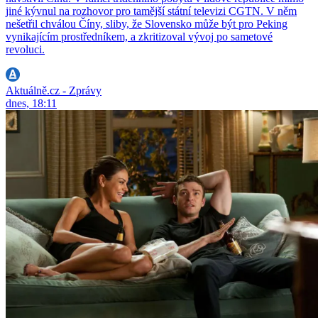
jiné kývnul na rozhovor pro tamější státní televizi CGTN. V něm
nešetřil chválou Číny, sliby, že Slovensko může být pro Peking
vynikajícím prostředníkem, a zkritizoval vývoj po sametové
revoluci.
Aktuálně.cz - Zprávy
dnes, 18:11