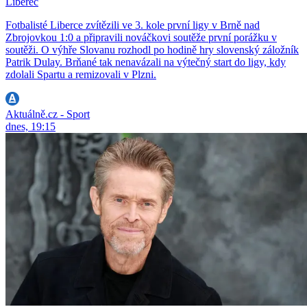
Liberec
Fotbalisté Liberce zvítězili ve 3. kole první ligy v Brně nad
Zbrojovkou 1:0 a připravili nováčkovi soutěže první porážku v
soutěži. O výhře Slovanu rozhodl po hodině hry slovenský záložník
Patrik Dulay. Brňané tak nenavázali na výtečný start do ligy, kdy
zdolali Spartu a remizovali v Plzni.
Aktuálně.cz - Sport
dnes, 19:15