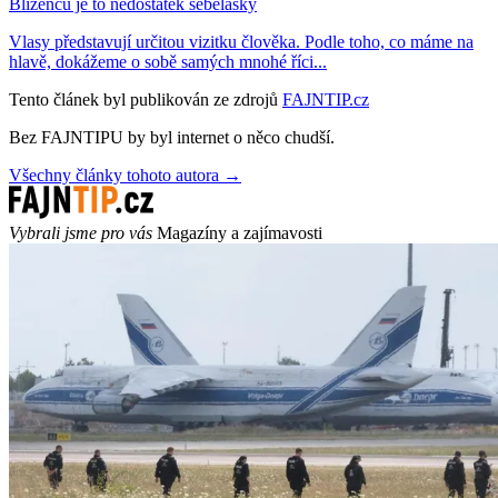
Blíženců je to nedostatek sebelásky
Vlasy představují určitou vizitku člověka. Podle toho, co máme na
hlavě, dokážeme o sobě samých mnohé říci...
Tento článek byl publikován ze zdrojů
FAJNTIP.cz
Bez FAJNTIPU by byl internet o něco chudší.
Všechny články tohoto autora →
Vybrali jsme pro vás
Magazíny a zajímavosti