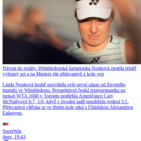
Návrat do reality. Wimbledonská šampionka Nosková ztratila téměř
vyhraný set a na Masters jde překvapivě z kola ven
Linda Nosková hrubě nezvládla svůj první zápas od životního
triumfu ve Wimbledonu. Perspektivní česká reprezentantka na
turnaji WTA 1000 v Torontu podlehla Američance Caty
McNallyové 6:7, 1:6, když v úvodní sadě neudržela vedení 5:1.
Překvapivá vítězka se ve třetím kole utká s Filipínkou Alexandrou
Ealaovou.
SportWin
dnes, 19:43