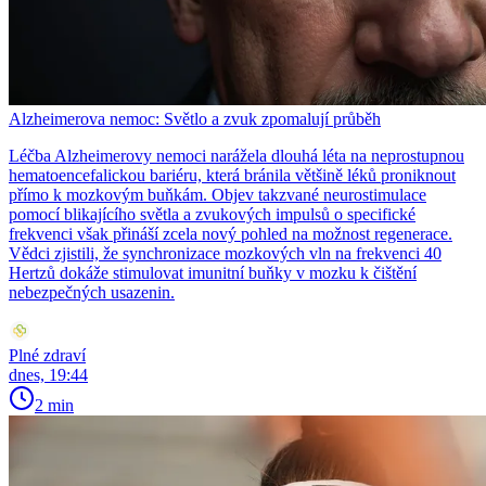
Alzheimerova nemoc: Světlo a zvuk zpomalují průběh
Léčba Alzheimerovy nemoci narážela dlouhá léta na neprostupnou
hematoencefalickou bariéru, která bránila většině léků proniknout
přímo k mozkovým buňkám. Objev takzvané neurostimulace
pomocí blikajícího světla a zvukových impulsů o specifické
frekvenci však přináší zcela nový pohled na možnost regenerace.
Vědci zjistili, že synchronizace mozkových vln na frekvenci 40
Hertzů dokáže stimulovat imunitní buňky v mozku k čištění
nebezpečných usazenin.
Plné zdraví
dnes, 19:44
2 min