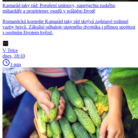
Kamarád taky rád: Porušení smlouvy, superjachta ruského
miliardáře a propletenec osudů v reálném životě
Romantická komedie Kamarád taky rád skrývá zajímavé rodinné
vazby herců. Zákulisí odhaluje utajeného dvojníka i přímou spojitost
s osobním životem hvězd.
V Telce
dnes, 18:10
3 min