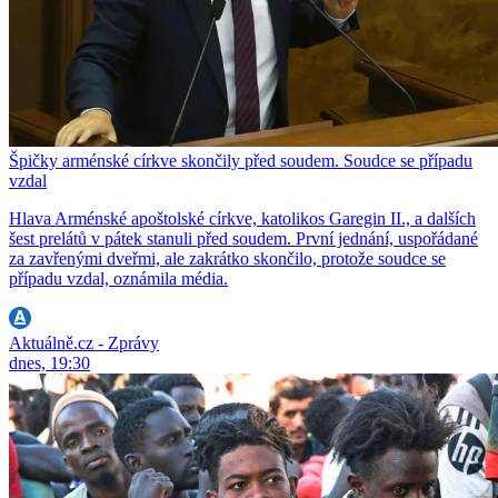
Špičky arménské církve skončily před soudem. Soudce se případu
vzdal
Hlava Arménské apoštolské církve, katolikos Garegin II., a dalších
šest prelátů v pátek stanuli před soudem. První jednání, uspořádané
za zavřenými dveřmi, ale zakrátko skončilo, protože soudce se
případu vzdal, oznámila média.
Aktuálně.cz - Zprávy
dnes, 19:30