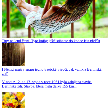
Tipy na letní čtení. Tyto knihy ještě stihnete do konce léta přečíst
I Němci mají v srpnu jedno tragické výročí: Jak vznikla Berlínská
zeď
V noci z 12. na 13. srpna v roce 1961 byla zahájena stavba
Berlínské zdi. Stavba, která měla délku 155 km...