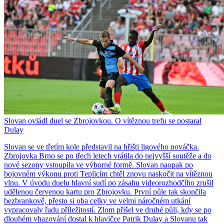
Slovan ovládl duel se Zbrojovkou. O vítěznou trefu se postaral
Dulay
Slovan se ve třetím kole představil na hřišti ligového nováčka.
Zbrojovka Brno se po třech letech vrátila do nejvyšší soutěže a do
nové sezony vstoupila ve výborné formě. Slovan naopak po
bojovném výkonu proti Teplicím chtěl znovu naskočit na vítěznou
vlnu. V úvodu duelu hlavní sudí po zásahu videorozhodčího zrušil
udělenou červenou kartu pro Zbrojovku. První půle tak skončila
bezbrankově, přesto si oba celky ve velmi náročném utkání
vypracovaly řadu příležitostí. Zlom přišel ve druhé půli, kdy se po
dlouhém vhazování dostal k hlavičce Patrik Dulay a Slovanu tak