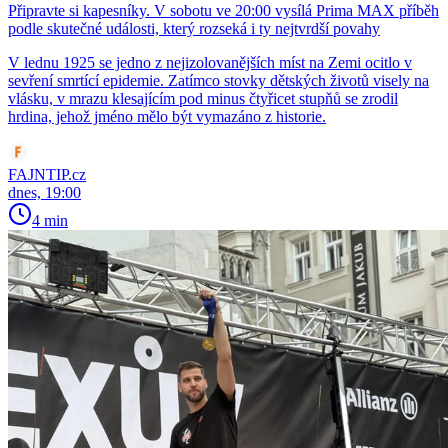
Připravte si kapesníky. V sobotu ve 20:00 vysílá Prima MAX příběh
podle skutečné události, který rozseká i ty nejtvrdší povahy
V lednu 1925 se jedno z nejizolovanějších míst na Zemi ocitlo v
sevření smrtící epidemie. Zatímco stovky dětských životů visely na
vlásku, v mrazu klesajícím pod minus čtyřicet stupňů se zrodil
hrdina, jehož jméno mělo být vymazáno z historie.
FAJNTIP.cz
dnes, 19:00
4 min