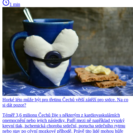
1 min
Horké léto může být pro třetinu Čechů větší zátěží pro srdce. Na co
si dát pozor?
Téměř 3,6 milionu Čechů žije s některým z kardiovaskulárních
onemocnění nebo jejich následky. Patří mezi ně například vysoký
krevní tlak, ischemická choroba srdeční, porucha srdečního rytmu
nebo stav po cévní mozkové příhodě. Právě tito lidé mohou hůře