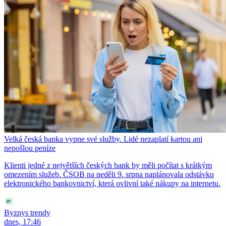
Velká česká banka vypne své služby. Lidé nezaplatí kartou ani
nepošlou peníze
Klienti jedné z největších českých bank by měli počítat s krátkým
omezením služeb. ČSOB na neděli 9. srpna naplánovala odstávku
elektronického bankovnictví, která ovlivní také nákupy na internetu.
Byznys trendy
dnes, 17:46