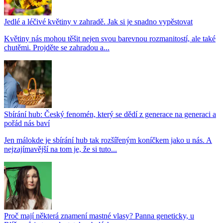
Jedlé a léčivé květiny v zahradě. Jak si je snadno vypěstovat
Květiny nás mohou těšit nejen svou barevnou rozmanitostí, ale také
chutěmi. Projděte se zahradou a...
Sbírání hub: Český fenomén, který se dědí z generace na generaci a
pořád nás baví
Jen málokde je sbírání hub tak rozšířeným koníčkem jako u nás. A
nejzajímavější na tom je, že si tuto...
Proč mají některá znamení mastné vlasy? Panna geneticky, u