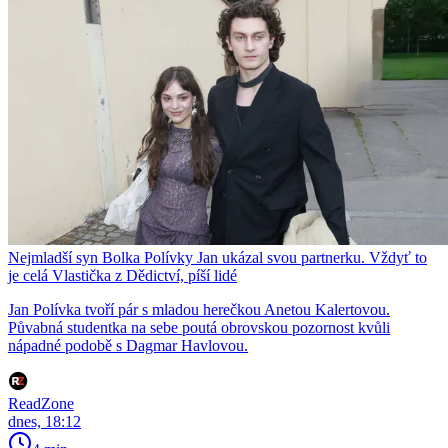
Nejmladší syn Bolka Polívky Jan ukázal svou partnerku. Vždyť to
je celá Vlastička z Dědictví, píší lidé
Jan Polívka tvoří pár s mladou herečkou Anetou Kalertovou.
Půvabná studentka na sebe poutá obrovskou pozornost kvůli
nápadné podobě s Dagmar Havlovou.
ReadZone
dnes, 18:12