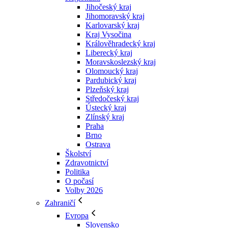
Jihočeský kraj
Jihomoravský kraj
Karlovarský kraj
Kraj Vysočina
Králověhradecký kraj
Liberecký kraj
Moravskoslezský kraj
Olomoucký kraj
Pardubický kraj
Plzeňský kraj
Středočeský kraj
Ústecký kraj
Zlínský kraj
Praha
Brno
Ostrava
Školství
Zdravotnictví
Politika
O počasí
Volby 2026
Zahraničí
Evropa
Slovensko