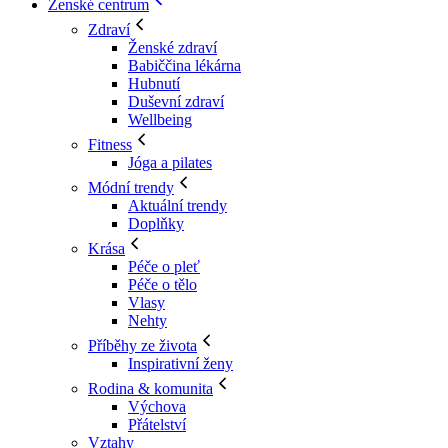
Ženské centrum
Zdraví
Ženské zdraví
Babiččina lékárna
Hubnutí
Duševní zdraví
Wellbeing
Fitness
Jóga a pilates
Módní trendy
Aktuální trendy
Doplňky
Krása
Péče o pleť
Péče o tělo
Vlasy
Nehty
Příběhy ze života
Inspirativní ženy
Rodina & komunita
Výchova
Přátelství
Vztahy