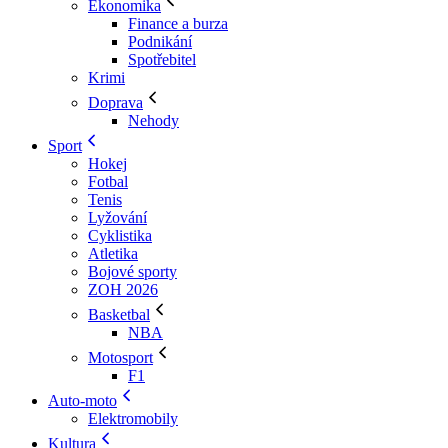
Ekonomika
Finance a burza
Podnikání
Spotřebitel
Krimi
Doprava
Nehody
Sport
Hokej
Fotbal
Tenis
Lyžování
Cyklistika
Atletika
Bojové sporty
ZOH 2026
Basketbal
NBA
Motosport
F1
Auto-moto
Elektromobily
Kultura