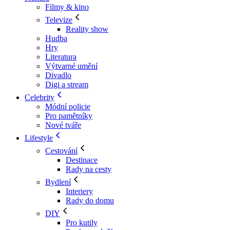
Filmy & kino
Televize
Reality show
Hudba
Hry
Literatura
Výtvarné umění
Divadlo
Digi a stream
Celebrity
Módní policie
Pro pamětníky
Nové tváře
Lifestyle
Cestování
Destinace
Rady na cesty
Bydlení
Interiery
Rady do domu
DIY
Pro kutily