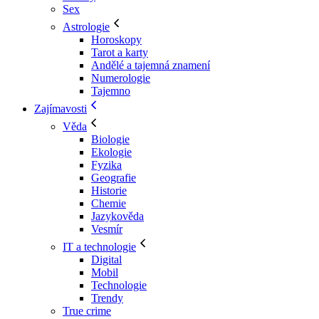
Sex
Astrologie
Horoskopy
Tarot a karty
Andělé a tajemná znamení
Numerologie
Tajemno
Zajímavosti
Věda
Biologie
Ekologie
Fyzika
Geografie
Historie
Chemie
Jazykověda
Vesmír
IT a technologie
Digital
Mobil
Technologie
Trendy
True crime