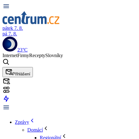
pátek 7. 8.
pá 7. 8.
23°C
Internet
Firmy
Recepty
Slovníky
Přihlášení
Zprávy
Domácí
Regionální