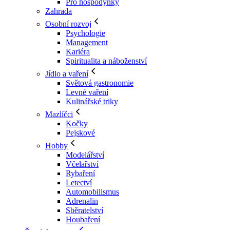
Pro hospodyňky
Zahrada
Osobní rozvoj
Psychologie
Management
Kariéra
Spiritualita a náboženství
Jídlo a vaření
Světová gastronomie
Levné vaření
Kulinářské triky
Mazlíčci
Kočky
Pejskové
Hobby
Modelářství
Včelařství
Rybaření
Letectví
Automobilismus
Adrenalin
Sběratelství
Houbaření