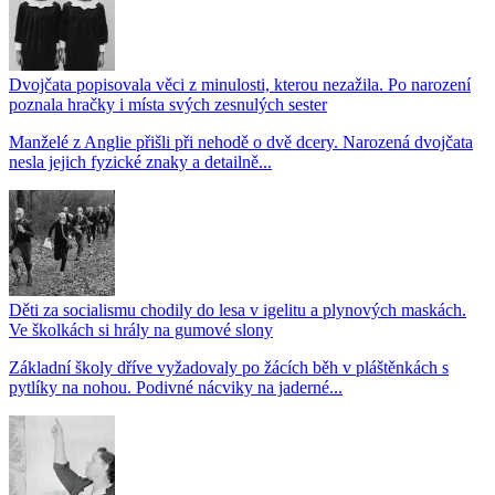
Dvojčata popisovala věci z minulosti, kterou nezažila. Po narození
poznala hračky i místa svých zesnulých sester
Manželé z Anglie přišli při nehodě o dvě dcery. Narozená dvojčata
nesla jejich fyzické znaky a detailně...
Děti za socialismu chodily do lesa v igelitu a plynových maskách.
Ve školkách si hrály na gumové slony
Základní školy dříve vyžadovaly po žácích běh v pláštěnkách s
pytlíky na nohou. Podivné nácviky na jaderné...