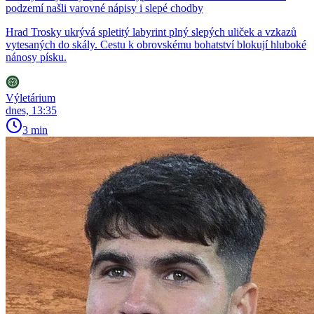
podzemí našli varovné nápisy i slepé chodby
Hrad Trosky ukrývá spletitý labyrint plný slepých uliček a vzkazů
vytesaných do skály. Cestu k obrovskému bohatství blokují hluboké
nánosy písku.
Výletárium
dnes, 13:35
3 min