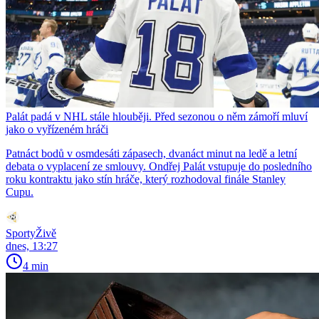
Palát padá v NHL stále hlouběji. Před sezonou o něm zámoří mluví
jako o vyřízeném hráči
Patnáct bodů v osmdesáti zápasech, dvanáct minut na ledě a letní
debata o vyplacení ze smlouvy. Ondřej Palát vstupuje do posledního
roku kontraktu jako stín hráče, který rozhodoval finále Stanley
Cupu.
SportyŽivě
dnes, 13:27
4 min