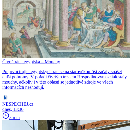
Čtvrtá rána egyptská – Mouchy
Po první trojici egyptských ran se na starověkou říši začaly snášet
další pohromy. V pořadí čtvrtým trestem Hospodinovým se tak staly
mouchy, ačkoliv i v této oblasti se jednotlivé zdroje ve všech
informacích neshodují.
NESPECHEJ.cz
dnes, 13:30
3 min