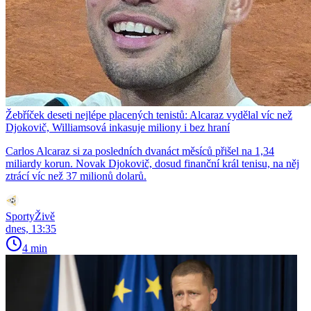
Žebříček deseti nejlépe placených tenistů: Alcaraz vydělal víc než
Djokovič, Williamsová inkasuje miliony i bez hraní
Carlos Alcaraz si za posledních dvanáct měsíců přišel na 1,34
miliardy korun. Novak Djokovič, dosud finanční král tenisu, na něj
ztrácí víc než 37 milionů dolarů.
SportyŽivě
dnes, 13:35
4 min