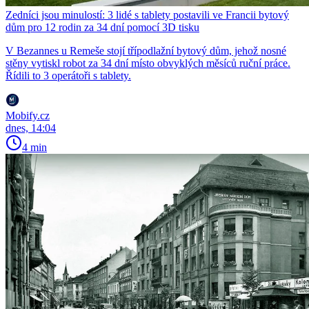
Zedníci jsou minulostí: 3 lidé s tablety postavili ve Francii bytový
dům pro 12 rodin za 34 dní pomocí 3D tisku
V Bezannes u Remeše stojí třípodlažní bytový dům, jehož nosné
stěny vytiskl robot za 34 dní místo obvyklých měsíců ruční práce.
Řídili to 3 operátoři s tablety.
Mobify.cz
dnes, 14:04
4 min