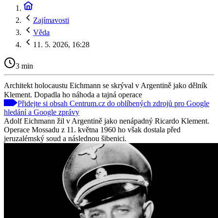
Zajímavosti
Věda
11. 5. 2026, 16:28
3 min
Architekt holocaustu Eichmann se skrýval v Argentině jako dělník
Klement. Dopadla ho náhoda a tajná operace
Přidejte si obsah Centrum.cz do oblíbených zdrojů pro Google
hledání a Google zprávy
Adolf Eichmann žil v Argentině jako nenápadný Ricardo Klement.
Operace Mossadu z 11. května 1960 ho však dostala před
jeruzalémský soud a následnou šibenici.