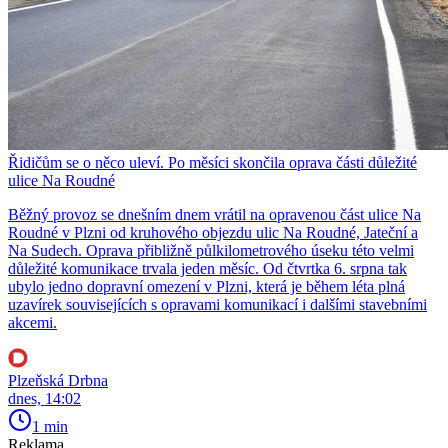
Řidičům se o něco uleví. Po měsíci skončila oprava části důležité
ulice Na Roudné
Běžný provoz se dnešním dnem vrátil na opravenou část ulice Na
Roudné v Plzni od kruhového objezdu ulic Na Roudné, Jateční a
Na Sudech. Oprava přibližně půlkilometrového úseku této velmi
důležité komunikace trvala jeden měsíc. Od čtvrtka 6. srpna tak
ubylo jedno dopravní omezení v Plzni, která je během léta plná
uzavírek souvisejících s opravami komunikací i dalšími stavebními
akcemi.
Plzeňská Drbna
dnes, 14:02
1 min
Reklama