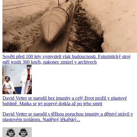
Sověti před 100 lety vymysleli vlak budoucnosti. Futuristický stroj
měl jezdit 300 km/h, nakonec zmizel v archivech
David Vetter se narodil bez imunity a celý život prožil v plastové
bublině. Matka se jej poprvé dotkla až po jeho smrti
David Vetter se narodil s těžkou poruchou imunity a dětství strávil v
plastovém izolátoru. Nadějný lékařský...