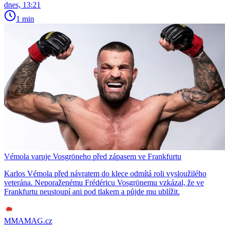
dnes, 13:21
1 min
Vémola varuje Vosgröneho před zápasem ve Frankfurtu
Karlos Vémola před návratem do klece odmítá roli vysloužilého
veterána. Neporaženému Frédéricu Vosgrönemu vzkázal, že ve
Frankfurtu neustoupí ani pod tlakem a půjde mu ublížit.
MMAMAG.cz