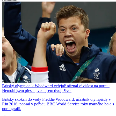
Britský olympionik Woodward veřejně přiznal závislost na pornu:
Nemohl jsem přestat, vedl jsem dvojí život
Britský skokan do vody Freddie Woodward, účastník olympiády v
Riu 2016, popsal v pořadu BBC World Service roky marného boje s
pornografií.