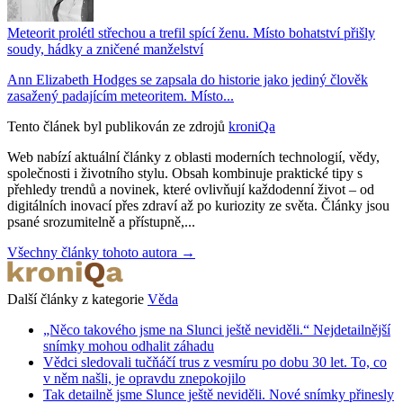
Meteorit prolétl střechou a trefil spící ženu. Místo bohatství přišly
soudy, hádky a zničené manželství
Ann Elizabeth Hodges se zapsala do historie jako jediný člověk
zasažený padajícím meteoritem. Místo...
Tento článek byl publikován ze zdrojů
kroniQa
Web nabízí aktuální články z oblasti moderních technologií, vědy,
společnosti i životního stylu. Obsah kombinuje praktické tipy s
přehledy trendů a novinek, které ovlivňují každodenní život – od
digitálních inovací přes zdraví až po kuriozity ze světa. Články jsou
psané srozumitelně a přístupně,...
Všechny články tohoto autora →
Další články z kategorie
Věda
„Něco takového jsme na Slunci ještě neviděli.“ Nejdetailnější
snímky mohou odhalit záhadu
Vědci sledovali tučňáčí trus z vesmíru po dobu 30 let. To, co
v něm našli, je opravdu znepokojilo
Tak detailně jsme Slunce ještě neviděli. Nové snímky přinesly