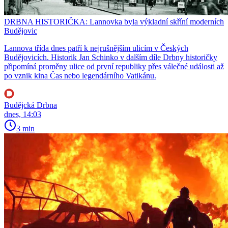
DRBNA HISTORIČKA: Lannovka byla výkladní skříní moderních
Budějovic
Lannova třída dnes patří k nejrušnějším ulicím v Českých
Budějovicích. Historik Jan Schinko v dalším díle Drbny historičky
připomíná proměny ulice od první republiky přes válečné události až
po vznik kina Čas nebo legendárního Vatikánu.
Budějcká Drbna
dnes, 14:03
3 min