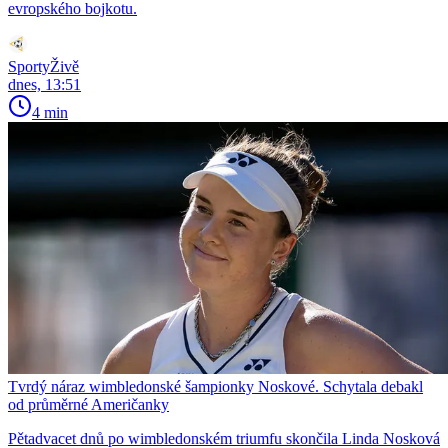
evropského bojkotu.
SportyŽivě
dnes, 13:51
4 min
Tvrdý náraz wimbledonské šampionky Noskové. Schytala debakl
od průměrné Američanky
Pětadvacet dnů po wimbledonském triumfu skončila Linda Nosková