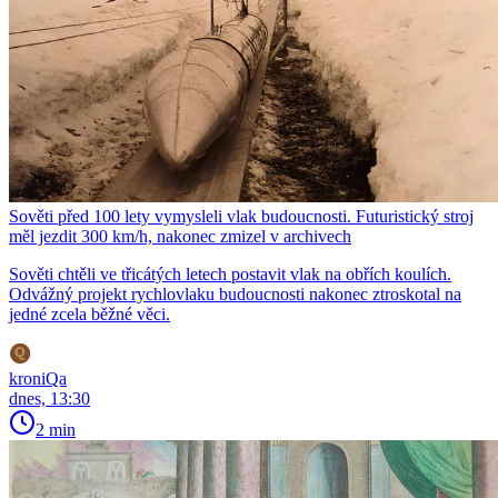
Sověti před 100 lety vymysleli vlak budoucnosti. Futuristický stroj
měl jezdit 300 km/h, nakonec zmizel v archivech
Sověti chtěli ve třicátých letech postavit vlak na obřích koulích.
Odvážný projekt rychlovlaku budoucnosti nakonec ztroskotal na
jedné zcela běžné věci.
kroniQa
dnes, 13:30
2 min