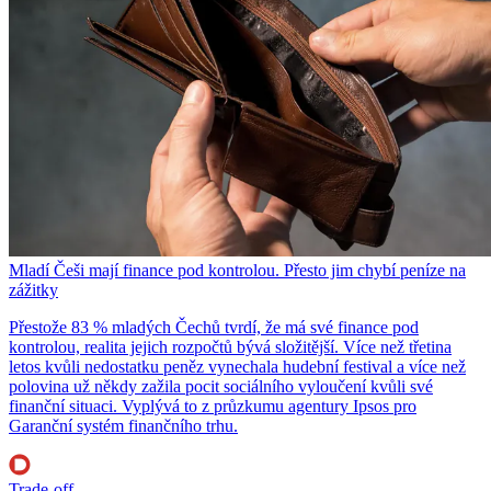
Mladí Češi mají finance pod kontrolou. Přesto jim chybí peníze na
zážitky
Přestože 83 % mladých Čechů tvrdí, že má své finance pod
kontrolou, realita jejich rozpočtů bývá složitější. Více než třetina
letos kvůli nedostatku peněz vynechala hudební festival a více než
polovina už někdy zažila pocit sociálního vyloučení kvůli své
finanční situaci. Vyplývá to z průzkumu agentury Ipsos pro
Garanční systém finančního trhu.
Trade-off