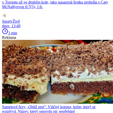
v Torontu už ve druhém kole, jako nasazená šestka prohrála s Caty
McNallyovou 6:7(5), 1:6.
SportyŽivě
dnes, 13:49
3 min
Reklama
Sametové řezy „Obliž prst”: Vláčný korpus, krém, který se
rozplývá. Název, který opravdu nic nepřehání