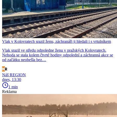
Vlak v Kolovratech srazil ženu, záchranáři ji hledali i s vrtulníkem
Vlak srazil ve středu odpoledne ženu v pražských Kolovratech.
Nehoda se stala kolem čtvrté hodiny odpolední a záchranná akce se
od začátku neobešla bez…
Náš REGION
dnes, 13:30
1 min
Reklama