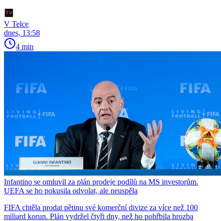
V Telce
dnes, 13:58
4 min
Infantino se omluvil za plán prodeje podílů na MS investorům.
UEFA se ho pokusila odvolat, ale neuspěla
FIFA chtěla prodat pětinu své komerční divize za více než 100
miliard korun. Plán vydržel čtyři dny, než ho pohřbila hrozba