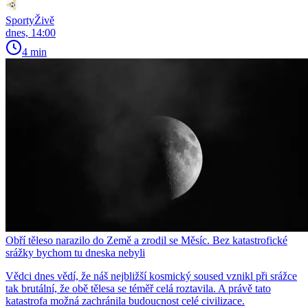
SportyŽivě
dnes, 14:00
4 min
Obří těleso narazilo do Země a zrodil se Měsíc. Bez katastrofické
srážky bychom tu dneska nebyli
Vědci dnes vědí, že náš nejbližší kosmický soused vznikl při srážce
tak brutální, že obě tělesa se téměř celá roztavila. A právě tato
katastrofa možná zachránila budoucnost celé civilizace.