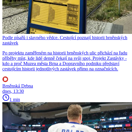
Podle písařů i slavného vědce. Cestující poznají historii brněnských
zastávek
Po projektu zaměřeném na historii brněnských ulic přichází na řadu
příběhy míst, kde lidé denně čekají na svůj spoj. Projekt Zastávky -
kdo a proč Muzea města Brna a Dopravního podniku představí
cestujícím historii jednotlivých zastávek přímo na označnících.
Brněnská Drbna
dnes, 13:30
1 min