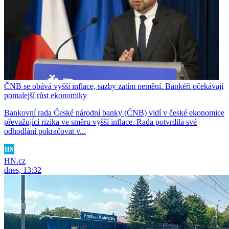
ČNB se obává vyšší inflace, sazby zatím nemění. Bankéři očekávají
pomalejší růst ekonomiky
Bankovní rada České národní banky (ČNB) vidí v české ekonomice
převažující rizika ve směru vyšší inflace. Rada potvrdila své
odhodlání pokračovat v...
HN.cz
dnes, 13:32