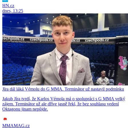
HN.cz
dnes, 13:25
Jíra dál láká Vémolu do G MMA. Terminátor už nastavil podmínku
Jakub Jíra tvrdí, že Karlos Vémola má o spolupráci s G MMA velký
zájem. Terminátor už ale dříve jasně řekl, že bez souhlasu vedení
Oktagonu jinam nepůjde.
MMAMAG.cz