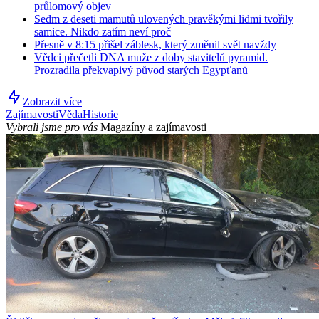
průlomový objev
Sedm z deseti mamutů ulovených pravěkými lidmi tvořily
samice. Nikdo zatím neví proč
Přesně v 8:15 přišel záblesk, který změnil svět navždy
Vědci přečetli DNA muže z doby stavitelů pyramid.
Prozradila překvapivý původ starých Egypťanů
Zobrazit více
Zajímavosti
Věda
Historie
Vybrali jsme pro vás
Magazíny a zajímavosti