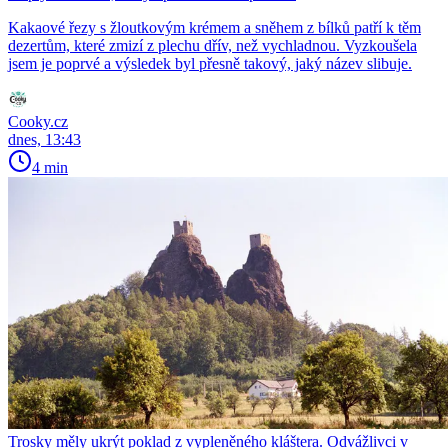
Kakaové řezy s žloutkovým krémem a sněhem z bílků patří k těm
dezertům, které zmizí z plechu dřív, než vychladnou. Vyzkoušela
jsem je poprvé a výsledek byl přesně takový, jaký název slibuje.
Cooky.cz
dnes, 13:43
4 min
Trosky měly ukrýt poklad z vypleněného kláštera. Odvážlivci v