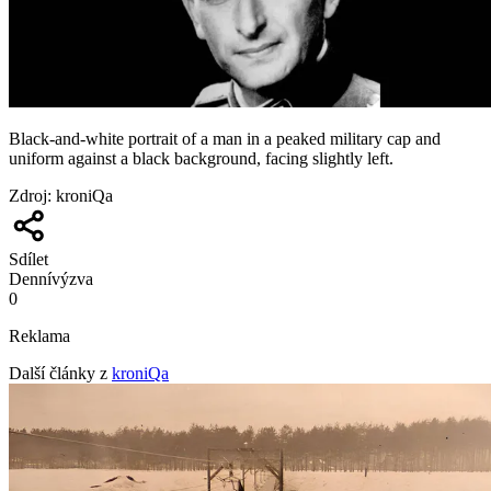
Black-and-white portrait of a man in a peaked military cap and
uniform against a black background, facing slightly left.
Zdroj
:
kroniQa
Sdílet
Denní
výzva
0
Reklama
Další články z
kroniQa