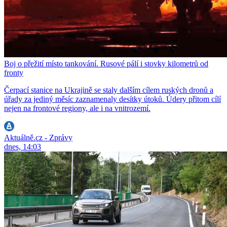
Boj o přežití místo tankování. Rusové pálí i stovky kilometrů od
fronty
Čerpací stanice na Ukrajině se staly dalším cílem ruských dronů a
úřady za jediný měsíc zaznamenaly desítky útoků. Údery přitom cílí
nejen na frontové regiony, ale i na vnitrozemí.
Aktuálně.cz - Zprávy
dnes, 14:03