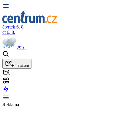
čtvrtek 6. 8.
čt 6. 8.
29°C
Přihlášení
Reklama