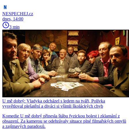
NESPECHEJ.cz
dnes, 14:00
3 min
U mě dobrý: Vladyka odcházel s ledem na tváři, Polívka
vysvětloval plešatění a diváci si všimli školáckých chyb
Komedie U mě dobrý přinesla štábu fyzickou bolest i zklamání z
obsazení. Za kamerou se odehrávaly situace plné filmařských omylů
a zajímavých paradoxů.