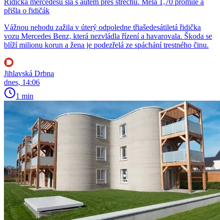
Řidička mercedesu šla s autem přes střechu. Měla 1,70 promile a
přišla o řidičák
Vážnou nehodu zažila v úterý odpoledne třiašedesátiletá řidička
vozu Mercedes Benz, která nezvládla řízení a havarovala. Škoda se
blíží milionu korun a žena je podezřelá ze spáchání trestného činu.
Jihlavská Drbna
dnes, 14:06
1 min