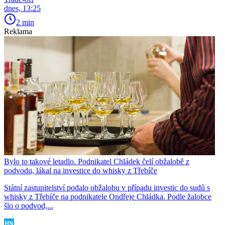
dnes, 13:25
2 min
Reklama
Bylo to takové letadlo. Podnikatel Chládek čelí obžalobě z
podvodu, lákal na investice do whisky z Třebíče
Státní zastupitelství podalo obžalobu v případu investic do sudů s
whisky z Třebíče na podnikatele Ondřeje Chládka. Podle žalobce
šlo o podvod,...