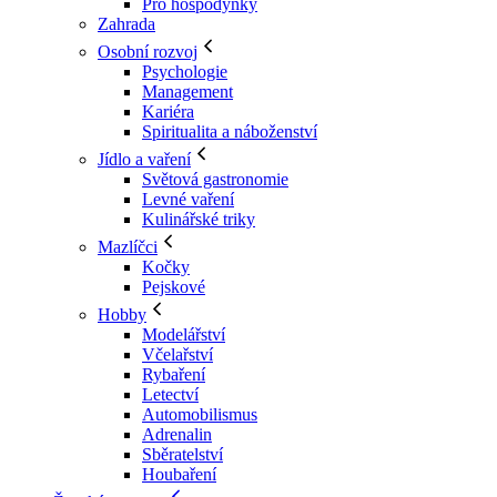
Pro hospodyňky
Zahrada
Osobní rozvoj
Psychologie
Management
Kariéra
Spiritualita a náboženství
Jídlo a vaření
Světová gastronomie
Levné vaření
Kulinářské triky
Mazlíčci
Kočky
Pejskové
Hobby
Modelářství
Včelařství
Rybaření
Letectví
Automobilismus
Adrenalin
Sběratelství
Houbaření