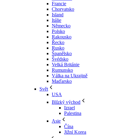
Francie
Chorvatsko
Island
Itálie
Německo
Polsko
Rakousko
Řecko
Rusko
Španělsko
Švédsko
Velká Británie
Rumunsko
Válka na Ukrajině
Maďarsko
Svět
USA
Blízký východ
Izrael
Palestina
Asie
Čína
Jižní Korea