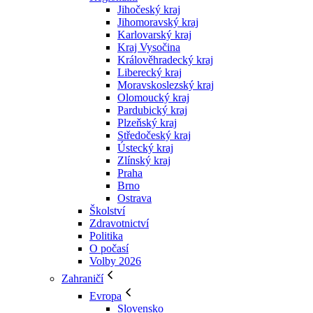
Jihočeský kraj
Jihomoravský kraj
Karlovarský kraj
Kraj Vysočina
Králověhradecký kraj
Liberecký kraj
Moravskoslezský kraj
Olomoucký kraj
Pardubický kraj
Plzeňský kraj
Středočeský kraj
Ústecký kraj
Zlínský kraj
Praha
Brno
Ostrava
Školství
Zdravotnictví
Politika
O počasí
Volby 2026
Zahraničí
Evropa
Slovensko