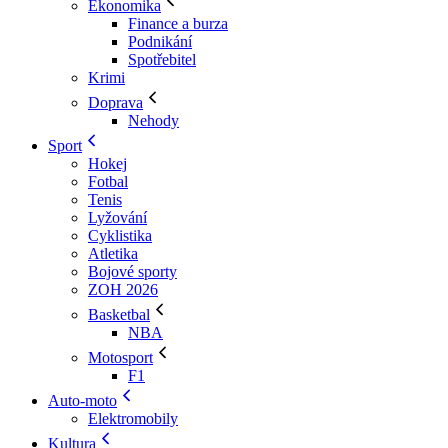
Ekonomika
Finance a burza
Podnikání
Spotřebitel
Krimi
Doprava
Nehody
Sport
Hokej
Fotbal
Tenis
Lyžování
Cyklistika
Atletika
Bojové sporty
ZOH 2026
Basketbal
NBA
Motosport
F1
Auto-moto
Elektromobily
Kultura