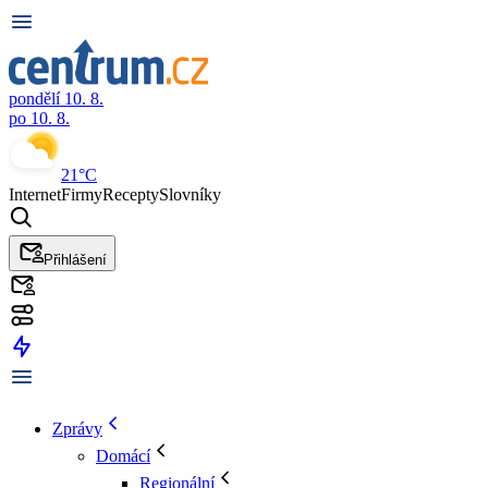
pondělí 10. 8.
po 10. 8.
21°C
Internet
Firmy
Recepty
Slovníky
Přihlášení
Zprávy
Domácí
Regionální