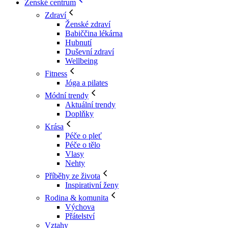
Ženské centrum
Zdraví
Ženské zdraví
Babiččina lékárna
Hubnutí
Duševní zdraví
Wellbeing
Fitness
Jóga a pilates
Módní trendy
Aktuální trendy
Doplňky
Krása
Péče o pleť
Péče o tělo
Vlasy
Nehty
Příběhy ze života
Inspirativní ženy
Rodina & komunita
Výchova
Přátelství
Vztahy