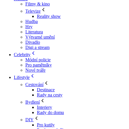
Filmy & kino
Televize
Reality show
Hudba
Hry
Literatura
Výtvarné umění
Divadlo
Digi a stream
Celebrity
Módní policie
Pro pamětníky
Nové tváře
Lifestyle
Cestování
Destinace
Rady na cesty
Bydlení
Interiery
Rady do domu
DIY
Pro kutily