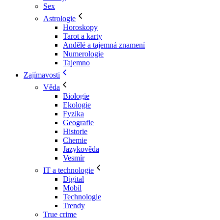
Sex
Astrologie
Horoskopy
Tarot a karty
Andělé a tajemná znamení
Numerologie
Tajemno
Zajímavosti
Věda
Biologie
Ekologie
Fyzika
Geografie
Historie
Chemie
Jazykověda
Vesmír
IT a technologie
Digital
Mobil
Technologie
Trendy
True crime