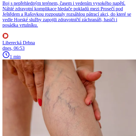
Boj s nepřehledným terénem, časem i vedením vysokého napětí.
Náhlé zdravotní komplikace hledače pokladů mezi Prosečí pod
Ještědem a Rašovkou rozpoutaly rozsáhlou pátrací akci, do které se
vedle Horské služby zapojili zdravotničtí záchranáři, hasiči i
posádka vrtulníku.
Liberecká Drbna
dnes, 06:53
1 min