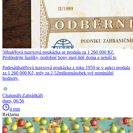
50haléřová tuzexová poukázka se prodala za 1 260 000 Kč.
Prohledejte šuplíky, podobné bony mají lidé doma a netuší to
Padesátihaléřová tuzexová poukázka z roku 1959 se v aukci prodala
za 1 260 000 Kč, tedy za 2,52milionnásobek své nominální
hodnoty.
Chalupáři-Zahrádkáři
dnes, 06:56
4 min
Reklama