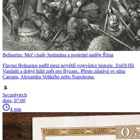
Belisarius: Meč císaře Justiniána a poslední naděje Říma
Flavius Belisarius patřil mezi největší vojevůdce historie. Zničil říši
Vandalů a dobyl Itálii zpět pro Byzanc. Přesto zůstává ve stínu
Caesara, Alexandra Velikého nebo Napoleona.
Securitytech
dnes, 07:00
4 min