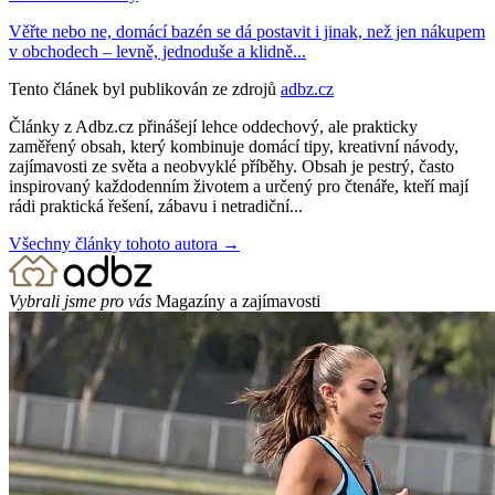
Věřte nebo ne, domácí bazén se dá postavit i jinak, než jen nákupem
v obchodech – levně, jednoduše a klidně...
Tento článek byl publikován ze zdrojů
adbz.cz
Články z Adbz.cz přinášejí lehce oddechový, ale prakticky
zaměřený obsah, který kombinuje domácí tipy, kreativní návody,
zajímavosti ze světa a neobvyklé příběhy. Obsah je pestrý, často
inspirovaný každodenním životem a určený pro čtenáře, kteří mají
rádi praktická řešení, zábavu i netradiční...
Všechny články tohoto autora →
Vybrali jsme pro vás
Magazíny a zajímavosti