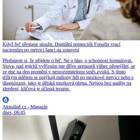
Když řeč přestane sloužit. Digitální pomocník Fonafix vrací
pacientům po mrtvici šanci na zotavení
Představte si, že přijdete o řeč. Ne o hlas, o schopnost formulovat.
Slova, nad jejichž vyřčením jste dříve nemuseli vůbec přemýšlet, se
ze dne na den promění v nesrozumitelnou směs zvuků. S tímto
těžkým údělem se potýkají miliony lidí po mozkové mrtvici nebo s
diagnózami, jako je dětská mozková obrna. Nejsou bez naděje na
zlepšení, klíčová je účinná terapie.
Aktuálně.cz - Magazín
dnes, 06:45