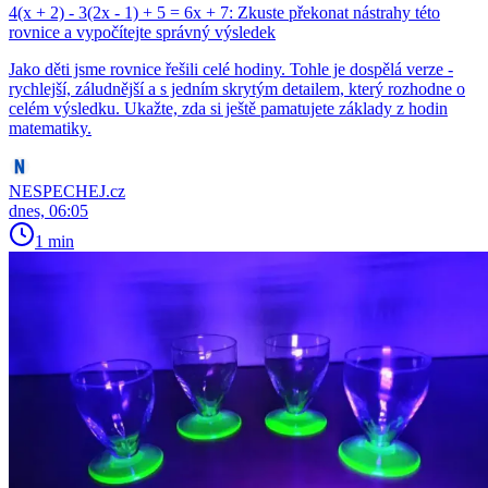
4(x + 2) - 3(2x - 1) + 5 = 6x + 7: Zkuste překonat nástrahy této
rovnice a vypočítejte správný výsledek
Jako děti jsme rovnice řešili celé hodiny. Tohle je dospělá verze -
rychlejší, záludnější a s jedním skrytým detailem, který rozhodne o
celém výsledku. Ukažte, zda si ještě pamatujete základy z hodin
matematiky.
NESPECHEJ.cz
dnes, 06:05
1 min