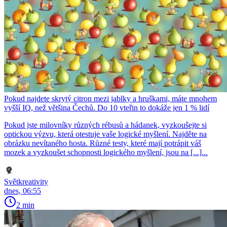
Pokud najdete skrytý citron mezi jablky a hruškami, máte mnohem
vyšší IQ, než většina Čechů. Do 10 vteřin to dokáže jen 1 % lidí
Pokud jste milovníky různých rébusů a hádanek, vyzkoušejte si
optickou výzvu, která otestuje vaše logické myšlení. Najděte na
obrázku nevítaného hosta. Různé testy, které mají potrápit váš
mozek a vyzkoušet schopnosti logického myšlení, jsou na [...]...
Světkreativity
dnes, 06:55
2 min