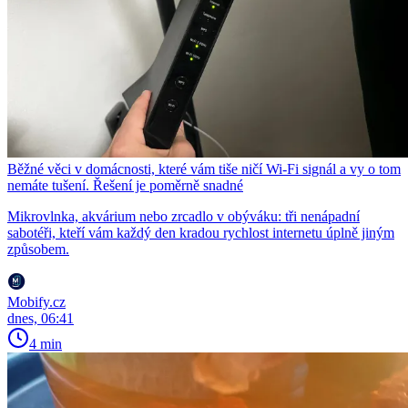
Běžné věci v domácnosti, které vám tiše ničí Wi-Fi signál a vy o tom
nemáte tušení. Řešení je poměrně snadné
Mikrovlnka, akvárium nebo zrcadlo v obýváku: tři nenápadní
sabotéři, kteří vám každý den kradou rychlost internetu úplně jiným
způsobem.
Mobify.cz
dnes, 06:41
4 min