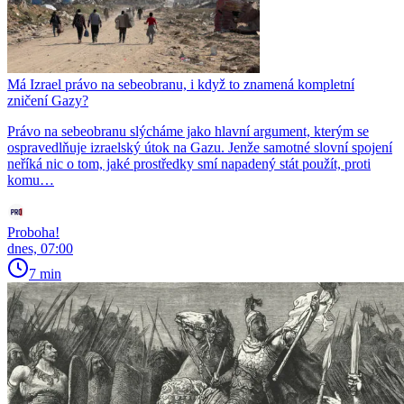
Má Izrael právo na sebeobranu, i když to znamená kompletní
zničení Gazy?
Právo na sebeobranu slýcháme jako hlavní argument, kterým se
ospravedlňuje izraelský útok na Gazu. Jenže samotné slovní spojení
neříká nic o tom, jaké prostředky smí napadený stát použít, proti
komu…
Proboha!
dnes, 07:00
7 min