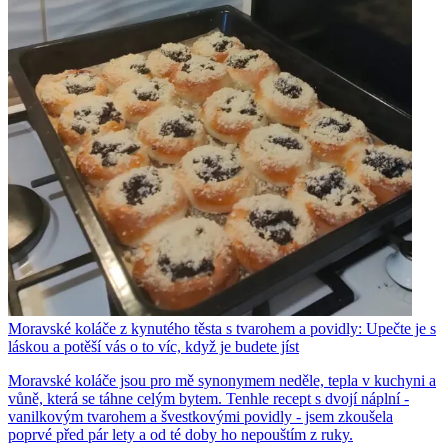
Moravské koláče z kynutého těsta s tvarohem a povidly: Upečte je s
láskou a potěší vás o to víc, když je budete jíst
Moravské koláče jsou pro mě synonymem neděle, tepla v kuchyni a
vůně, která se táhne celým bytem. Tenhle recept s dvojí náplní -
vanilkovým tvarohem a švestkovými povidly - jsem zkoušela
poprvé před pár lety a od té doby ho nepouštím z ruky.