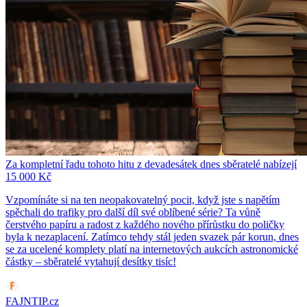
Za kompletní řadu tohoto hitu z devadesátek dnes sběratelé nabízejí
15 000 Kč
Vzpomínáte si na ten neopakovatelný pocit, když jste s napětím
spěchali do trafiky pro další díl své oblíbené série? Ta vůně
čerstvého papíru a radost z každého nového přírůstku do poličky
byla k nezaplacení. Zatímco tehdy stál jeden svazek pár korun, dnes
se za ucelené komplety platí na internetových aukcích astronomické
částky – sběratelé vytahují desítky tisíc!
FAJNTIP.cz