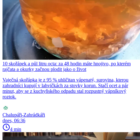
10 skořápek a půl litru octa: za 48 hodin máte hnojivo, po kterém
rajčata a okurky začnou plodit jako o život
Vaječná skořápka je z 95 % uhličitan vápenatý, surovina, kterou
zahradníci kupují v lahvičkách za stovky korun. Stačí ocet a pár
minut, aby se z kuchyňského odpadu stal rozpustný vápníkový
roztok.
Chalupáři-Zahrádkáři
dnes, 06:36
4 min