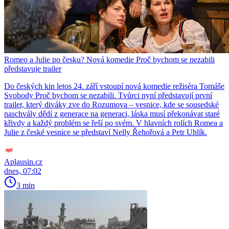
Romeo a Julie po česku? Nová komedie Proč bychom se nezabili
představuje trailer
Do českých kin letos 24. září vstoupí nová komedie režiséra Tomáše
Svobody Proč bychom se nezabili. Tvůrci nyní představují první
trailer, který diváky zve do Rozumova – vesnice, kde se sousedské
naschvály dědí z generace na generaci, láska musí překonávat staré
křivdy a každý problém se řeší po svém. V hlavních rolích Romea a
Julie z české vesnice se představí Nelly Řehořová a Petr Uhlík.
Aplausin.cz
dnes, 07:02
3 min