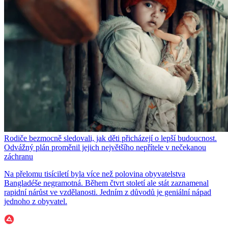
Rodiče bezmocně sledovali, jak děti přicházejí o lepší budoucnost.
Odvážný plán proměnil jejich největšího nepřítele v nečekanou
záchranu
Na přelomu tisíciletí byla více než polovina obyvatelstva
Bangladéše negramotná. Během čtvrt století ale stát zaznamenal
rapidní nárůst ve vzdělanosti. Jedním z důvodů je geniální nápad
jednoho z obyvatel.