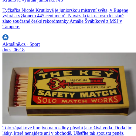
Tyčkařka Nicole Krutilová je juniorskou mistryní světa, v Eugene
vyhrála výkonem 445 centimetrů. Navázala tak na osm let staré
zlato současné české rekordmanky Amálie Švábíkové z MSJ v
Tampere.
Aktuálně.cz - Sport
dnes, 06:18
Toto zápalkové hnojivo na rostliny působí jako živá voda. Dodá jim
látky, které nenajdete ani v obchodě. Ušetříte tak spoustu peněz