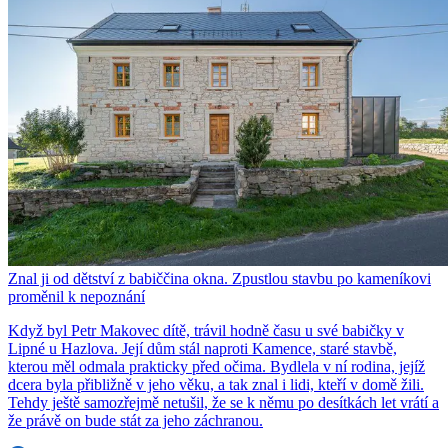
Znal ji od dětství z babiččina okna. Zpustlou stavbu po kameníkovi
proměnil k nepoznání
Když byl Petr Makovec dítě, trávil hodně času u své babičky v
Lipné u Hazlova. Její dům stál naproti Kamence, staré stavbě,
kterou měl odmala prakticky před očima. Bydlela v ní rodina, jejíž
dcera byla přibližně v jeho věku, a tak znal i lidi, kteří v domě žili.
Tehdy ještě samozřejmě netušil, že se k němu po desítkách let vrátí a
že právě on bude stát za jeho záchranou.