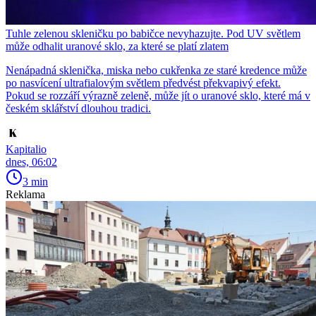
Tuhle zelenou skleničku po babičce nevyhazujte. Pod UV světlem
může odhalit uranové sklo, za které se platí zlatem
Nenápadná sklenička, miska nebo cukřenka ze staré kredence může
po nasvícení ultrafialovým světlem předvést překvapivý efekt.
Pokud se rozzáří výrazně zeleně, může jít o uranové sklo, které má v
českém sklářství dlouhou tradici.
Kapitalio
dnes, 06:02
3 min
Reklama