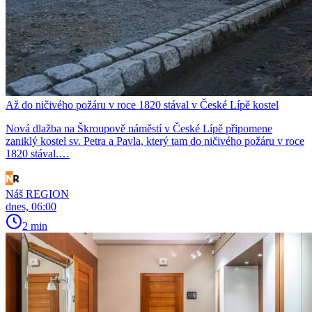
Až do ničivého požáru v roce 1820 stával v České Lípě kostel
Nová dlažba na Škroupově náměstí v České Lípě připomene
zaniklý kostel sv. Petra a Pavla, který tam do ničivého požáru v roce
1820 stával.…
Náš REGION
dnes, 06:00
2 min