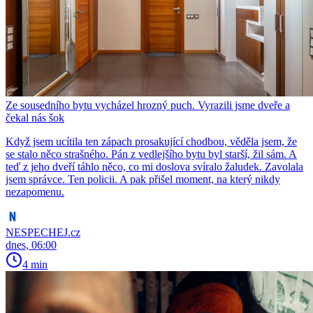
Ze sousedního bytu vycházel hrozný puch. Vyrazili jsme dveře a
čekal nás šok
Když jsem ucítila ten zápach prosakující chodbou, věděla jsem, že
se stalo něco strašného. Pán z vedlejšího bytu byl starší, žil sám. A
teď z jeho dveří táhlo něco, co mi doslova svíralo žaludek. Zavolala
jsem správce. Ten policii. A pak přišel moment, na který nikdy
nezapomenu.
NESPECHEJ.cz
dnes, 06:00
4 min