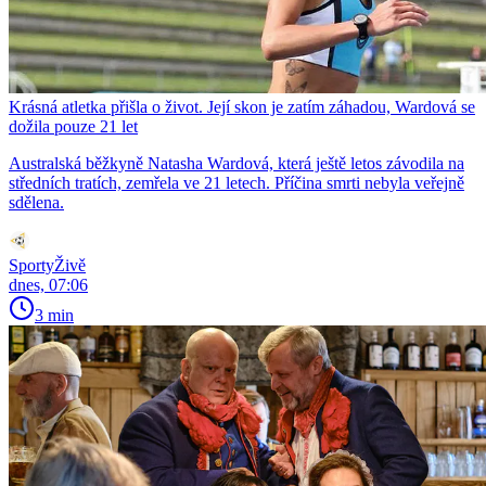
Krásná atletka přišla o život. Její skon je zatím záhadou, Wardová se
dožila pouze 21 let
Australská běžkyně Natasha Wardová, která ještě letos závodila na
středních tratích, zemřela ve 21 letech. Příčina smrti nebyla veřejně
sdělena.
SportyŽivě
dnes, 07:06
3 min