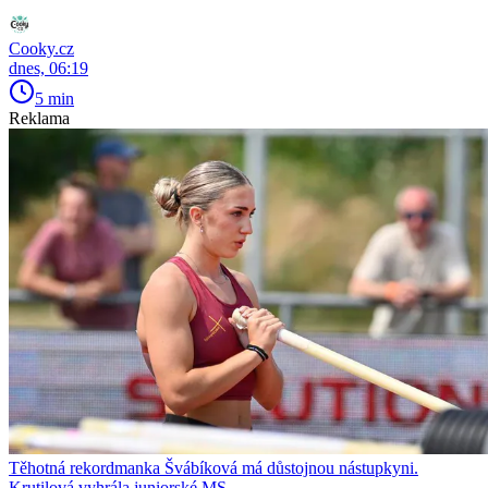
Cooky.cz
dnes, 06:19
5 min
Reklama
Těhotná rekordmanka Švábíková má důstojnou nástupkyni.
Krutilová vyhrála juniorské MS