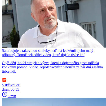
Sám bojuje s rakovinou slinivky, teď má leukémii i jeho malý
příbuzný. Topolánek sdílel video, které dojalo tisíce lidí
Čtyři děti, holící strojek a výzva, která z dojemného gesta udělala
konkrétní pomoc. Video Topolánkových vnoučat za pár dní zasáhlo
tisíce lidí.
VIPživot.cz
dnes, 06:55
3 min