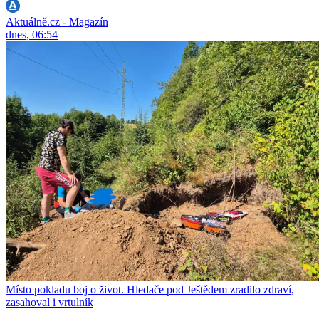
Aktuálně.cz - Magazín
dnes, 06:54
Místo pokladu boj o život. Hledače pod Ještědem zradilo zdraví,
zasahoval i vrtulník