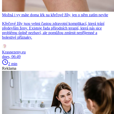
Možná i vy máte doma lék na křečové žíly, jen o něm zatím nevíte
Křečové žíly jsou velmi častou zdravotní komplikací, která trápí
především ženy. Existuje řada přírodních terapií, která nás sice
problému úplně nezbaví, ale pomůžou zmírnit nepříjemné a
bolestivé příznaky.
Krasnezeny.eu
dnes, 06:49
2 min
Reklama