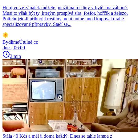
Hnojivo ze zápalek můžete použít na rostliny v bytě i na záhoně.
Musí to však být ty, kterým prospívá síra, fosfor, hořčík a železo.
Potřebujete-li přihnojit rostliny, není nutné hned kupovat drahé
specializované přípravky. Stačí se...
BydlímeÚtulně.cz
dnes, 06:09
2 min
Stála 40 Kčs a měl ji doma každý. Dnes se tahle lampa z