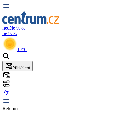
neděle 9. 8.
ne 9. 8.
17°C
Přihlášení
Reklama