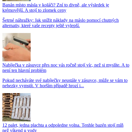
Banán místo másla v koláči? Zní to divně, ale výsledek je
krémovější. A stojí to zlomek ceny
Šetrné náhražky: Jak snížit náklady na máslo pomocí chutných
alternativ, které vaše recepty ještě vylepší.
Nabíječka v zásuvce přes noc vás ročně stojí víc, než si myslíte. A to
není ten hlavní problém
Pokud necháváte své nabíječky neustále v zásuvce, může se vám to
nehezky vymstít. V horším případě hrozí i...
12 palet, jedna plachta a odpoledne volna. Tenhle bazén stojí míň
než víkend u vody