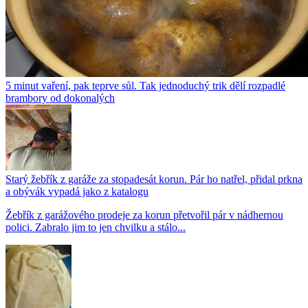
5 minut vaření, pak teprve sůl. Tak jednoduchý trik dělí rozpadlé
brambory od dokonalých
Starý žebřík z garáže za stopadesát korun. Pár ho natřel, přidal prkna
a obývák vypadá jako z katalogu
Žebřík z garážového prodeje za korun přetvořil pár v nádhernou
polici. Zabralo jim to jen chvilku a stálo...