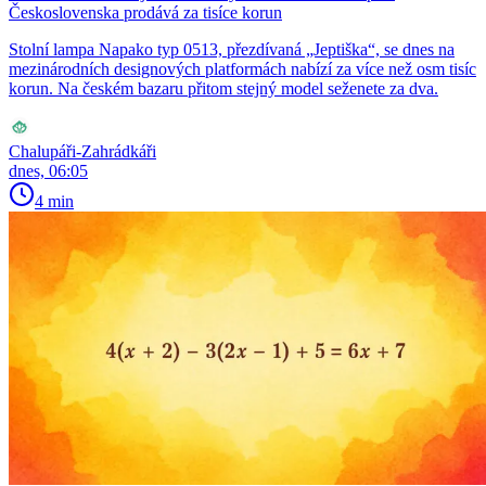
Československa prodává za tisíce korun
Stolní lampa Napako typ 0513, přezdívaná „Jeptiška“, se dnes na
mezinárodních designových platformách nabízí za více než osm tisíc
korun. Na českém bazaru přitom stejný model seženete za dva.
Chalupáři-Zahrádkáři
dnes, 06:05
4 min