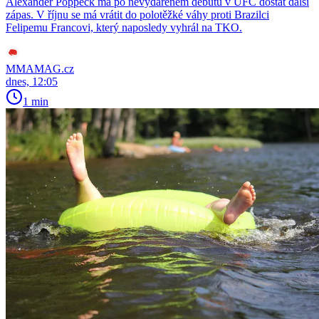
Alexander Poppeck má po nevydařeném debutu v UFC dostat další
zápas. V říjnu se má vrátit do polotěžké váhy proti Brazilci
Felipemu Francovi, který naposledy vyhrál na TKO.
MMAMAG.cz
dnes, 12:05
1 min