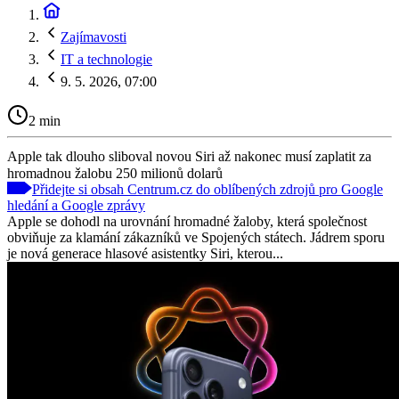
Zajímavosti
IT a technologie
9. 5. 2026, 07:00
2 min
Apple tak dlouho sliboval novou Siri až nakonec musí zaplatit za
hromadnou žalobu 250 milionů dolarů
Přidejte si obsah Centrum.cz do oblíbených zdrojů pro Google
hledání a Google zprávy
Apple se dohodl na urovnání hromadné žaloby, která společnost
obviňuje za klamání zákazníků ve Spojených státech. Jádrem sporu
je nová generace hlasové asistentky Siri, kterou...