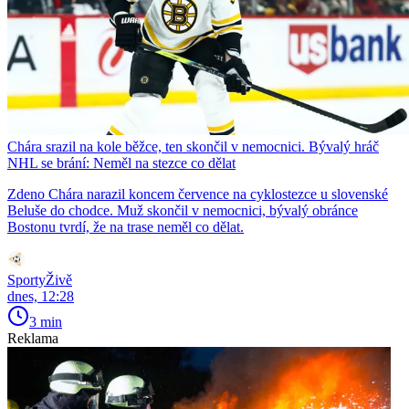
Chára srazil na kole běžce, ten skončil v nemocnici. Bývalý hráč
NHL se brání: Neměl na stezce co dělat
Zdeno Chára narazil koncem července na cyklostezce u slovenské
Beluše do chodce. Muž skončil v nemocnici, bývalý obránce
Bostonu tvrdí, že na trase neměl co dělat.
SportyŽivě
dnes, 12:28
3 min
Reklama