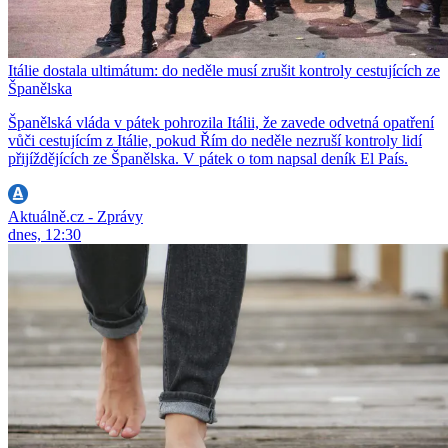
Itálie dostala ultimátum: do neděle musí zrušit kontroly cestujících ze
Španělska
Španělská vláda v pátek pohrozila Itálii, že zavede odvetná opatření
vůči cestujícím z Itálie, pokud Řím do neděle nezruší kontroly lidí
přijíždějících ze Španělska. V pátek o tom napsal deník El País.
Aktuálně.cz - Zprávy
dnes, 12:30