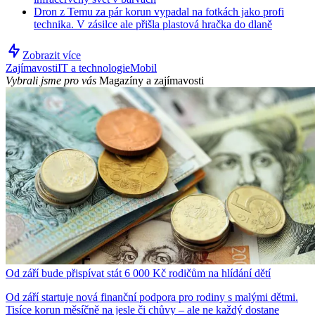
Dron z Temu za pár korun vypadal na fotkách jako profi
technika. V zásilce ale přišla plastová hračka do dlaně
Zobrazit více
Zajímavosti
IT a technologie
Mobil
Vybrali jsme pro vás
Magazíny a zajímavosti
Od září bude přispívat stát 6 000 Kč rodičům na hlídání dětí
Od září startuje nová finanční podpora pro rodiny s malými dětmi.
Tisíce korun měsíčně na jesle či chůvy – ale ne každý dostane