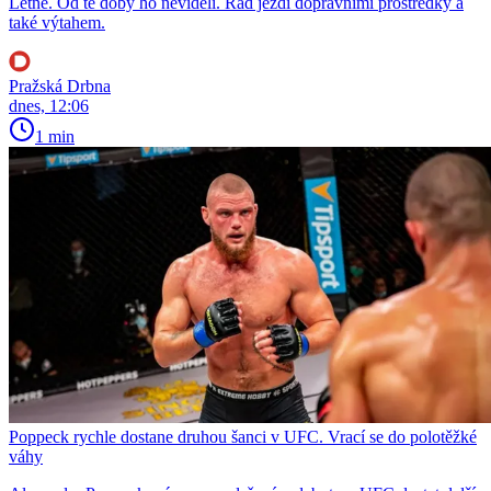
Letné. Od té doby ho neviděli. Rád jezdí dopravními prostředky a
také výtahem.
Pražská Drbna
dnes, 12:06
1 min
Poppeck rychle dostane druhou šanci v UFC. Vrací se do polotěžké
váhy