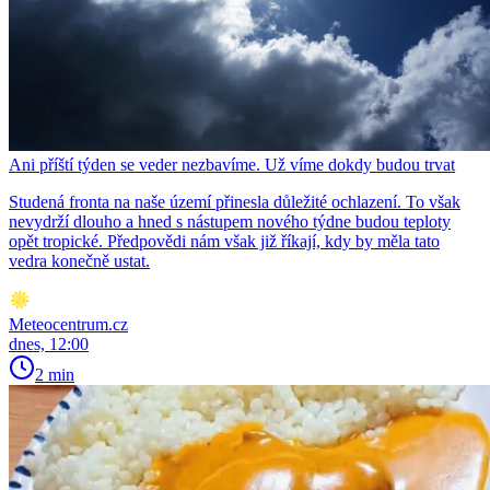
Ani příští týden se veder nezbavíme. Už víme dokdy budou trvat
Studená fronta na naše území přinesla důležité ochlazení. To však
nevydrží dlouho a hned s nástupem nového týdne budou teploty
opět tropické. Předpovědi nám však již říkají, kdy by měla tato
vedra konečně ustat.
Meteocentrum.cz
dnes, 12:00
2 min