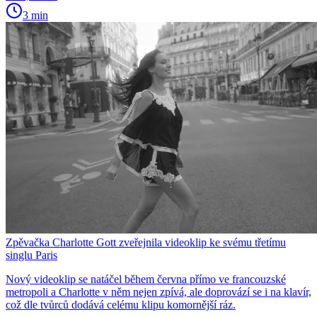
3 min
Zpěvačka Charlotte Gott zveřejnila videoklip ke svému třetímu
singlu Paris
Nový videoklip se natáčel během června přímo ve francouzské
metropoli a Charlotte v něm nejen zpívá, ale doprovází se i na klavír,
což dle tvůrců dodává celému klipu komornější ráz.