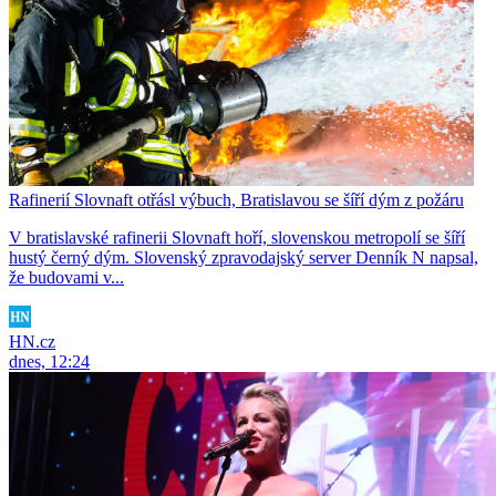
Rafinerií Slovnaft otřásl výbuch, Bratislavou se šíří dým z požáru
V bratislavské rafinerii Slovnaft hoří, slovenskou metropolí se šíří
hustý černý dým. Slovenský zpravodajský server Denník N napsal,
že budovami v...
HN.cz
dnes, 12:24