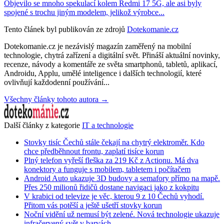
Objevilo se mnoho spekulací kolem Redmi 17 5G, ale asi byly
spojené s trochu jiným modelem, jelikož výrobce...
Tento článek byl publikován ze zdrojů
Dotekomanie.cz
Dotekomanie.cz je nezávislý magazín zaměřený na mobilní
technologie, chytrá zařízení a digitální svět. Přináší aktuální novinky,
recenze, návody a komentáře ze světa smartphonů, tabletů, aplikací,
Androidu, Applu, umělé inteligence i dalších technologií, které
ovlivňují každodenní používání...
Všechny články tohoto autora →
Další články z kategorie
IT a technologie
Stovky tisíc Čechů stále čekají na chytrý elektroměr. Kdo
chce předběhnout frontu, zaplatí tisíce korun
Plný telefon vyřeší fleška za 219 Kč z Actionu. Má dva
konektory a funguje s mobilem, tabletem i počítačem
Android Auto ukazuje 3D budovy a semafory přímo na mapě.
Přes 250 milionů řidičů dostane navigaci jako z kokpitu
V krabici od televize je věc, kterou 9 z 10 Čechů vyhodí.
Přitom vás potěší a ještě ušetří stovky korun
Noční vidění už nemusí být zelené. Nová technologie ukazuje
infračervený svět v barvách