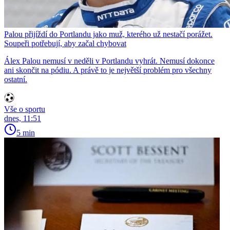
Palou přijíždí do Portlandu jako muž, kterého už nestačí porážet.
Soupeři potřebují, aby začal chybovat
Álex Palou nemusí v neděli v Portlandu vyhrát. Nemusí dokonce
ani skončit na pódiu. A právě to je největší problém pro všechny
ostatní.
Vše o sportu
dnes, 11:51
5 min