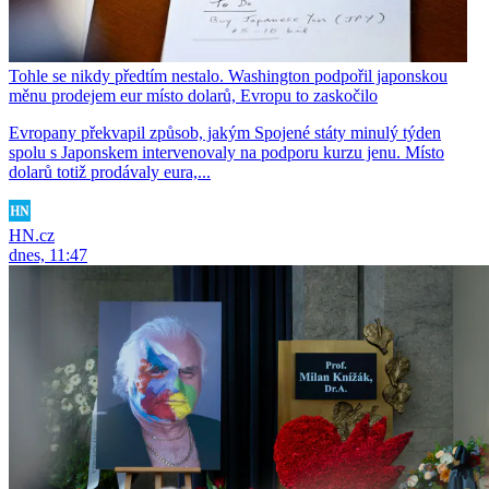
Tohle se nikdy předtím nestalo. Washington podpořil japonskou
měnu prodejem eur místo dolarů, Evropu to zaskočilo
Evropany překvapil způsob, jakým Spojené státy minulý týden
spolu s Japonskem intervenovaly na podporu kurzu jenu. Místo
dolarů totiž prodávaly eura,...
HN.cz
dnes, 11:47