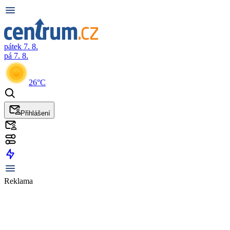
pátek 7. 8.
pá 7. 8.
26°C
Přihlášení
Reklama