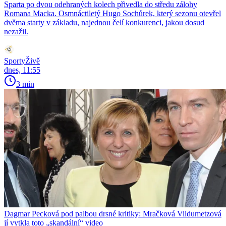
Sparta po dvou odehraných kolech přivedla do středu zálohy
Romana Macka. Osmnáctiletý Hugo Sochůrek, který sezonu otevřel
dvěma starty v základu, najednou čelí konkurenci, jakou dosud
nezažil.
SportyŽivě
dnes, 11:55
3 min
Dagmar Pecková pod palbou drsné kritiky: Mračková Vildumetzová
jí vytkla toto „skandální“ video