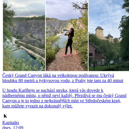
Český Grand Canyon láká na velkolepou podívanou: Ukrývá
hloubku 80 metrů a tyrkysovou vodu, z Prahy jste tam za 40 minut
U hradu Karlštejn se nachází stezka, která vás dovede k
nádhernému místu, o němž neví každý. Přezdívá se mu český Grand
Canyon a je to jedno z nejkrásnějších míst ve Středočeském kraji,
kam můžete vyrazit na dokonalý výlet.
Kapitalio
dnes, 12:09