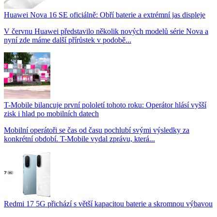
Huawei Nova 16 SE oficiálně: Obří baterie a extrémní jas displeje
V červnu Huawei představilo několik nových modelů série Nova a
nyní zde máme další přírůstek v podobě...
T-Mobile bilancuje první pololetí tohoto roku: Operátor hlásí vyšší
zisk i hlad po mobilních datech
Mobilní operátoři se čas od času pochlubí svými výsledky za
konkrétní období. T-Mobile vydal zprávu, která...
Redmi 17 5G přichází s větší kapacitou baterie a skromnou výbavou