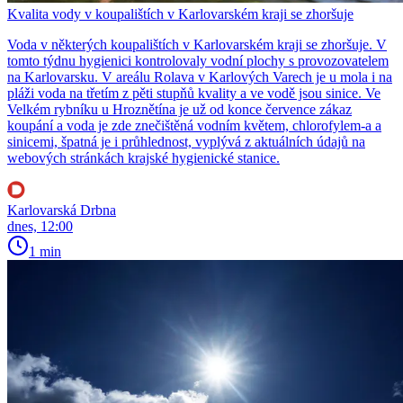
Kvalita vody v koupalištích v Karlovarském kraji se zhoršuje
Voda v některých koupalištích v Karlovarském kraji se zhoršuje. V
tomto týdnu hygienici kontrolovaly vodní plochy s provozovatelem
na Karlovarsku. V areálu Rolava v Karlových Varech je u mola i na
pláži voda na třetím z pěti stupňů kvality a ve vodě jsou sinice. Ve
Velkém rybníku u Hroznětína je už od konce července zákaz
koupání a voda je zde znečištěná vodním květem, chlorofylem-a a
sinicemi, špatná je i průhlednost, vyplývá z aktuálních údajů na
webových stránkách krajské hygienické stanice.
Karlovarská Drbna
dnes, 12:00
1 min