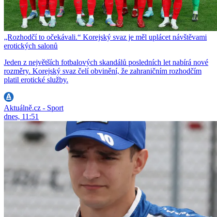
„Rozhodčí to očekávali.“ Korejský svaz je měl uplácet návštěvami
erotických salonů
Jeden z největších fotbalových skandálů posledních let nabírá nové
rozměry. Korejský svaz čelí obvinění, že zahraničním rozhodčím
platil erotické služby.
Aktuálně.cz - Sport
dnes, 11:51