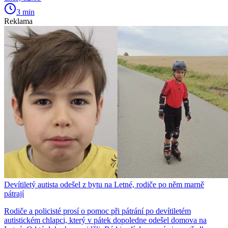
3 min
Reklama
Devítiletý autista odešel z bytu na Letné, rodiče po něm marně
pátrají
Rodiče a policisté prosí o pomoc při pátrání po devítiletém
autistickém chlapci, který v pátek dopoledne odešel domova na