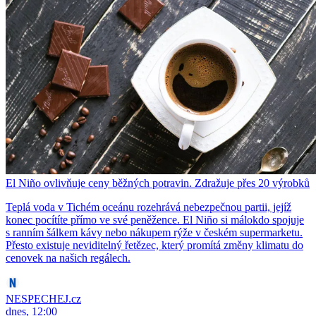
El Niño ovlivňuje ceny běžných potravin. Zdražuje přes 20 výrobků
Teplá voda v Tichém oceánu rozehrává nebezpečnou partii, jejíž
konec pocítíte přímo ve své peněžence. El Niño si málokdo spojuje
s ranním šálkem kávy nebo nákupem rýže v českém supermarketu.
Přesto existuje neviditelný řetězec, který promítá změny klimatu do
cenovek na našich regálech.
NESPECHEJ.cz
dnes, 12:00