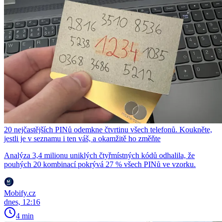
20 nejčastějších PINů odemkne čtvrtinu všech telefonů. Koukněte,
jestli je v seznamu i ten váš, a okamžitě ho změňte
Analýza 3,4 milionu uniklých čtyřmístných kódů odhalila, že
pouhých 20 kombinací pokrývá 27 % všech PINů ve vzorku.
Mobify.cz
dnes, 12:16
4 min