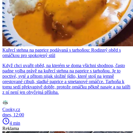
Kuřecí stehna na paprice podávaná s tarhoňou: Rodinný oběd s
omáčkou pro spokojený stůl
Když chci uvařit oběd, na kterém se doma všichni shodnou, často
padne volba právě na kuřecí stehna na paprice s tarhoňou. Je to
poctivé, syté a přitom nijak složité jídlo, které stojí na jemně
orestované cibuli, sladké paprice a smetanové omáčce. Tarhoňa k
tomu sedí překvapivě dobře, protože omáčku pěkně nasaje a na talíři
z ní není jen obyčejná příloha.
Cooky.cz
dnes, 12:00
4 min
Reklama