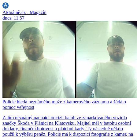
Aktuálně.cz - Magazín
dnes, 11:57
Policie hledá neznámého muže z kamerového záznamu a žádá o
pomoc veřejnost
Zatím neznámý pachatel odcizil batoh ze zaparkovaného vozidla
značky Škoda v Plánici na Klatovsku. Majitel měl v batohu osobní
doklady, finanční hotovost a platební karty. Ty následně někdo
použil k výběru peněz. Policie má k dispozici fotografie z kamer, na