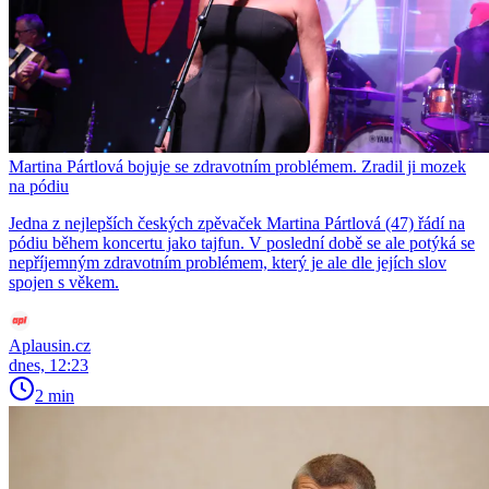
Martina Pártlová bojuje se zdravotním problémem. Zradil ji mozek
na pódiu
Jedna z nejlepších českých zpěvaček Martina Pártlová (47) řádí na
pódiu během koncertu jako tajfun. V poslední době se ale potýká se
nepříjemným zdravotním problémem, který je ale dle jejích slov
spojen s věkem.
Aplausin.cz
dnes, 12:23
2 min