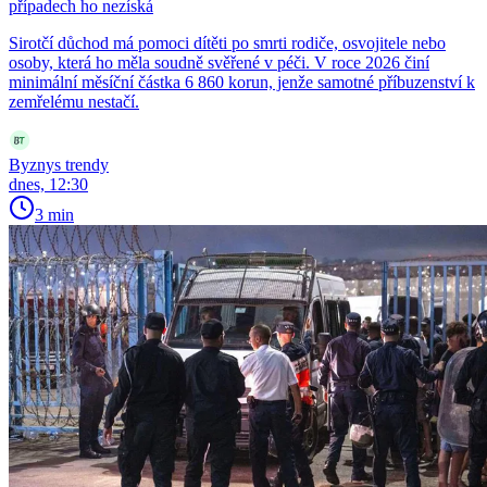
případech ho nezíská
Sirotčí důchod má pomoci dítěti po smrti rodiče, osvojitele nebo
osoby, která ho měla soudně svěřené v péči. V roce 2026 činí
minimální měsíční částka 6 860 korun, jenže samotné příbuzenství k
zemřelému nestačí.
Byznys trendy
dnes, 12:30
3 min