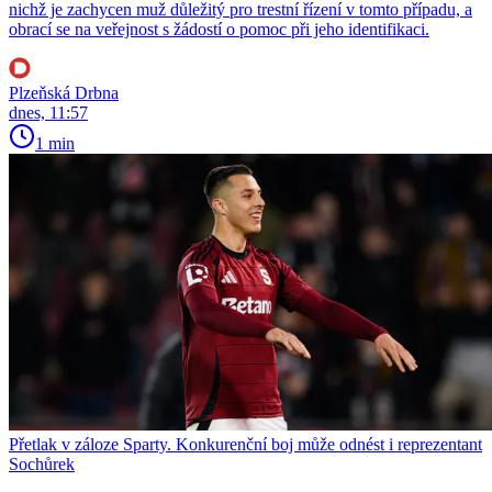
nichž je zachycen muž důležitý pro trestní řízení v tomto případu, a
obrací se na veřejnost s žádostí o pomoc při jeho identifikaci.
Plzeňská Drbna
dnes, 11:57
1 min
Přetlak v záloze Sparty. Konkurenční boj může odnést i reprezentant
Sochůrek