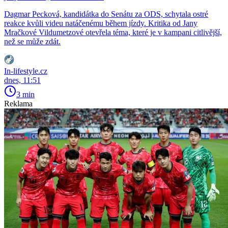
Dagmar Pecková, kandidátka do Senátu za ODS, schytala ostré
reakce kvůli videu natáčenému během jízdy. Kritika od Jany
Mračkové Vildumetzové otevřela téma, které je v kampani citlivější,
než se může zdát.
In-lifestyle.cz
dnes, 11:51
3 min
Reklama