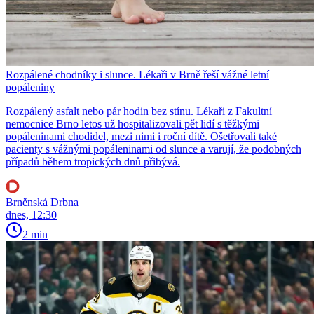
Rozpálené chodníky i slunce. Lékaři v Brně řeší vážné letní
popáleniny
Rozpálený asfalt nebo pár hodin bez stínu. Lékaři z Fakultní
nemocnice Brno letos už hospitalizovali pět lidí s těžkými
popáleninami chodidel, mezi nimi i roční dítě. Ošetřovali také
pacienty s vážnými popáleninami od slunce a varují, že podobných
případů během tropických dnů přibývá.
Brněnská Drbna
dnes, 12:30
2 min