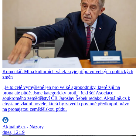
Komentář: Mlha kulturních válek kryje přípravu velkých politických
změn
„Je to celé vymyšlené jen pro velké agropodniky, které žijí na
pronajaté půdě. Jsme kategoricky proti,“ řekl šéf Asociace
soukromého zemědělství ČR Jaroslav Šebek redakci Aktuálně.cz k
chystané vládní novele, která by zavedla povinné předkupní právo
na pronajatou zemědělskou půdu.
Aktuálně.cz - Názory
dnes, 12:19