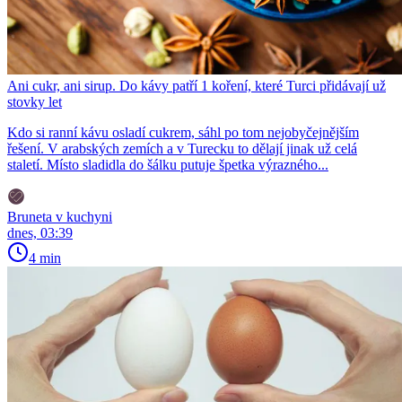
Ani cukr, ani sirup. Do kávy patří 1 koření, které Turci přidávají už
stovky let
Kdo si ranní kávu osladí cukrem, sáhl po tom nejobyčejnějším
řešení. V arabských zemích a v Turecku to dělají jinak už celá
staletí. Místo sladidla do šálku putuje špetka výrazného...
Bruneta v kuchyni
dnes, 03:39
4 min