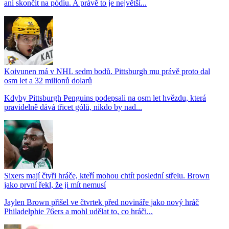
ani skončit na pódiu. A právě to je největší...
Koivunen má v NHL sedm bodů. Pittsburgh mu právě proto dal
osm let a 32 milionů dolarů
Kdyby Pittsburgh Penguins podepsali na osm let hvězdu, která
pravidelně dává třicet gólů, nikdo by nad...
Sixers mají čtyři hráče, kteří mohou chtít poslední střelu. Brown
jako první řekl, že ji mít nemusí
Jaylen Brown přišel ve čtvrtek před novináře jako nový hráč
Philadelphie 76ers a mohl udělat to, co hráči...