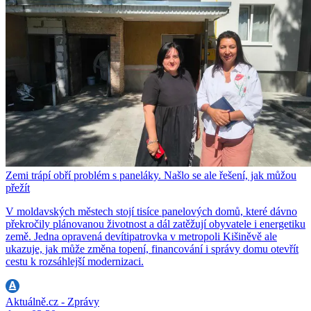
Zemi trápí obří problém s paneláky. Našlo se ale řešení, jak můžou
přežít
V moldavských městech stojí tisíce panelových domů, které dávno
překročily plánovanou životnost a dál zatěžují obyvatele i energetiku
země. Jedna opravená devítipatrovka v metropoli Kišiněvě ale
ukazuje, jak může změna topení, financování i správy domu otevřít
cestu k rozsáhlejší modernizaci.
Aktuálně.cz - Zprávy