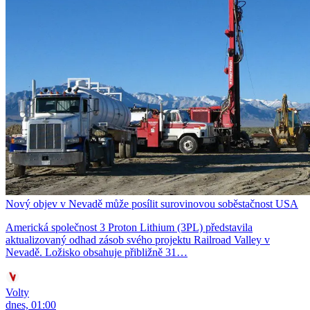
Nový objev v Nevadě může posílit surovinovou soběstačnost USA
Americká společnost 3 Proton Lithium (3PL) představila
aktualizovaný odhad zásob svého projektu Railroad Valley v
Nevadě. Ložisko obsahuje přibližně 31…
Volty
dnes, 01:00