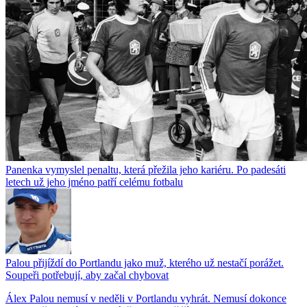
Panenka vymyslel penaltu, která přežila jeho kariéru. Po padesáti
letech už jeho jméno patří celému fotbalu
Palou přijíždí do Portlandu jako muž, kterého už nestačí porážet.
Soupeři potřebují, aby začal chybovat
Álex Palou nemusí v neděli v Portlandu vyhrát. Nemusí dokonce