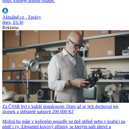
hnutí Andreje Babiše oslabit.
Aktuálně.cz - Zprávy
dnes, 03:30
Reklama
Za ČSSR byl v každé domácnosti. Dnes už se jich dochoval jen
zlomek a sběratelé nabízejí 200 000 Kč
Možná ho máte v koženém pouzdře na dně skříně nebo v krabici na
půdě i vy. Elegantní kovový přístroj, se kterým naši tátové a