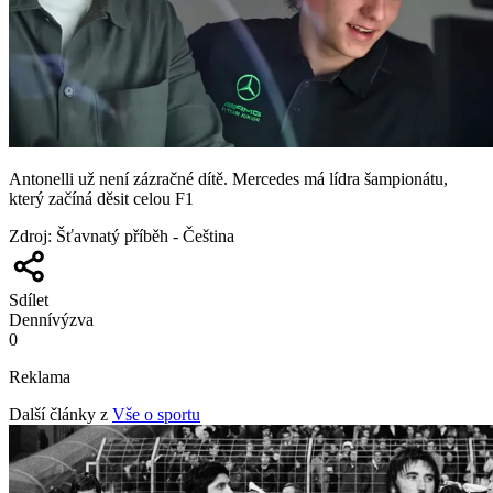
Antonelli už není zázračné dítě. Mercedes má lídra šampionátu,
který začíná děsit celou F1
Zdroj
:
Šťavnatý příběh - Čeština
Sdílet
Denní
výzva
0
Reklama
Další články z
Vše o sportu