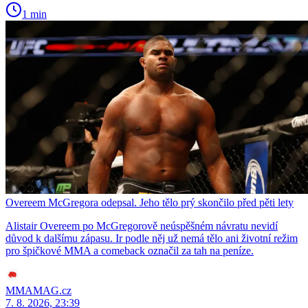
1 min
Overeem McGregora odepsal. Jeho tělo prý skončilo před pěti lety
Alistair Overeem po McGregorově neúspěšném návratu nevidí
důvod k dalšímu zápasu. Ir podle něj už nemá tělo ani životní režim
pro špičkové MMA a comeback označil za tah na peníze.
MMAMAG.cz
7. 8. 2026, 23:39