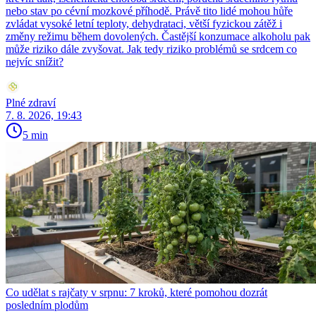
nebo stav po cévní mozkové příhodě. Právě tito lidé mohou hůře
zvládat vysoké letní teploty, dehydrataci, větší fyzickou zátěž i
změny režimu během dovolených. Častější konzumace alkoholu pak
může riziko dále zvyšovat. Jak tedy riziko problémů se srdcem co
nejvíc snížit?
Plné zdraví
7. 8. 2026, 19:43
5 min
Co udělat s rajčaty v srpnu: 7 kroků, které pomohou dozrát
posledním plodům