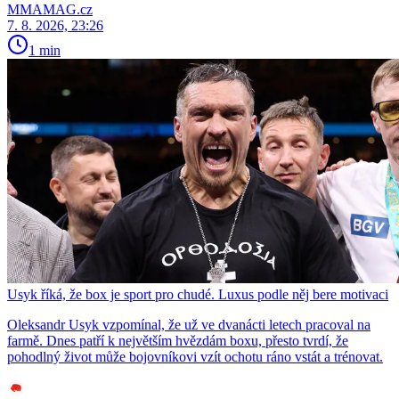
MMAMAG.cz
7. 8. 2026, 23:26
1 min
Usyk říká, že box je sport pro chudé. Luxus podle něj bere motivaci
Oleksandr Usyk vzpomínal, že už ve dvanácti letech pracoval na
farmě. Dnes patří k největším hvězdám boxu, přesto tvrdí, že
pohodlný život může bojovníkovi vzít ochotu ráno vstát a trénovat.