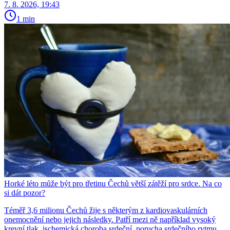
7. 8. 2026, 19:43
1 min
Horké léto může být pro třetinu Čechů větší zátěží pro srdce. Na co
si dát pozor?
Téměř 3,6 milionu Čechů žije s některým z kardiovaskulárních
onemocnění nebo jejich následky. Patří mezi ně například vysoký
krevní tlak, ischemická choroba srdeční, porucha srdečního rytmu