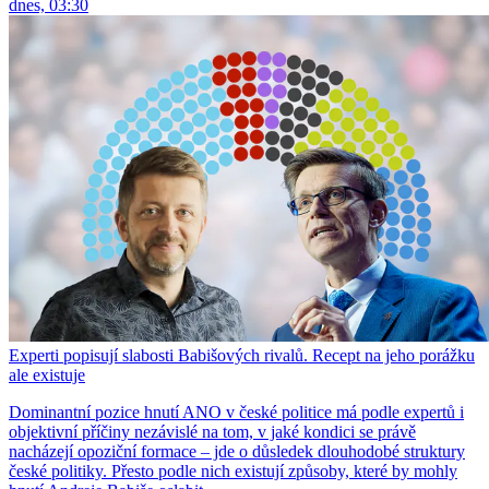
dnes, 03:30
Experti popisují slabosti Babišových rivalů. Recept na jeho porážku
ale existuje
Dominantní pozice hnutí ANO v české politice má podle expertů i
objektivní příčiny nezávislé na tom, v jaké kondici se právě
nacházejí opoziční formace – jde o důsledek dlouhodobé struktury
české politiky. Přesto podle nich existují způsoby, které by mohly