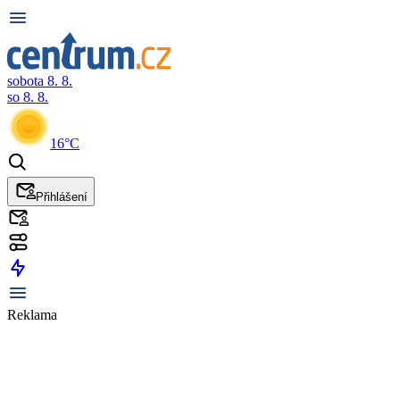
sobota 8. 8.
so 8. 8.
16°C
Přihlášení
Reklama