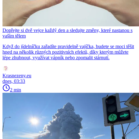
Dopřejte si dvě vejce každý den a sledujte změny, které nastanou s
vaším tělem
Když do jídelníčku zařadíte pravidelně vajíčka, budete se moci těšit
hned na několik různých pozitivních efektů, díky kterým můžete
lépe zhubnout, využívat vápník nebo zpomalit stárnutí.
Krasnezeny.eu
dnes, 03:33
2 min