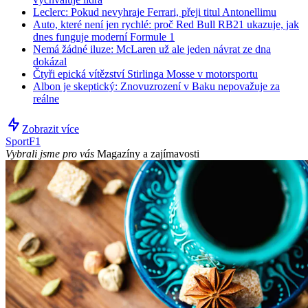
Leclerc: Pokud nevyhraje Ferrari, přeji titul Antonellimu
Auto, které není jen rychlé: proč Red Bull RB21 ukazuje, jak
dnes funguje moderní Formule 1
Nemá žádné iluze: McLaren už ale jeden návrat ze dna
dokázal
Čtyři epická vítězství Stirlinga Mosse v motorsportu
Albon je skeptický: Znovuzrození v Baku nepovažuje za
reálne
Zobrazit více
Sport
F1
Vybrali jsme pro vás
Magazíny a zajímavosti