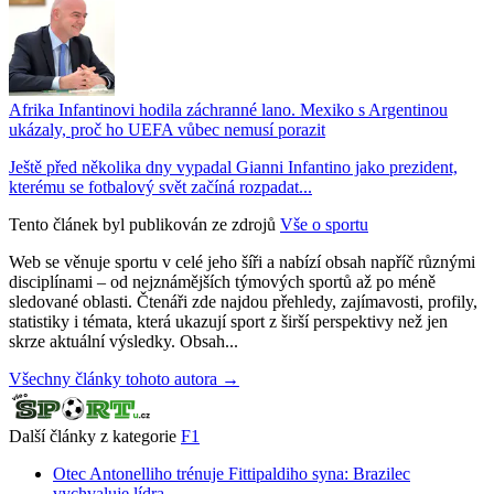
Afrika Infantinovi hodila záchranné lano. Mexiko s Argentinou
ukázaly, proč ho UEFA vůbec nemusí porazit
Ještě před několika dny vypadal Gianni Infantino jako prezident,
kterému se fotbalový svět začíná rozpadat...
Tento článek byl publikován ze zdrojů
Vše o sportu
Web se věnuje sportu v celé jeho šíři a nabízí obsah napříč různými
disciplínami – od nejznámějších týmových sportů až po méně
sledované oblasti. Čtenáři zde najdou přehledy, zajímavosti, profily,
statistiky i témata, která ukazují sport z širší perspektivy než jen
skrze aktuální výsledky. Obsah...
Všechny články tohoto autora →
Další články z kategorie
F1
Otec Antonelliho trénuje Fittipaldiho syna: Brazilec
vychvaluje lídra