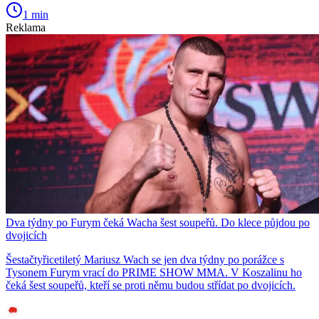
1 min
Reklama
Dva týdny po Furym čeká Wacha šest soupeřů. Do klece půjdou po
dvojicích
Šestačtyřicetiletý Mariusz Wach se jen dva týdny po porážce s
Tysonem Furym vrací do PRIME SHOW MMA. V Koszalinu ho
čeká šest soupeřů, kteří se proti němu budou střídat po dvojicích.