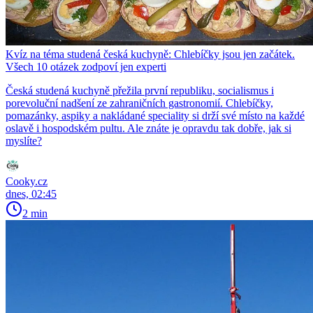
Kvíz na téma studená česká kuchyně: Chlebíčky jsou jen začátek.
Všech 10 otázek zodpoví jen experti
Česká studená kuchyně přežila první republiku, socialismus i
porevoluční nadšení ze zahraničních gastronomií. Chlebíčky,
pomazánky, aspiky a nakládané speciality si drží své místo na každé
oslavě i hospodském pultu. Ale znáte je opravdu tak dobře, jak si
myslíte?
Cooky.cz
dnes, 02:45
2 min