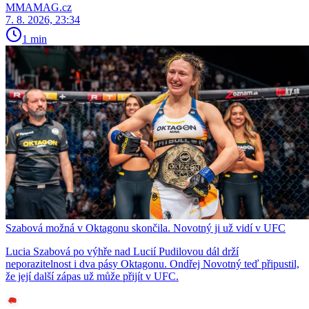
MMAMAG.cz
7. 8. 2026, 23:34
1 min
Szabová možná v Oktagonu skončila. Novotný ji už vidí v UFC
Lucia Szabová po výhře nad Lucií Pudilovou dál drží
neporazitelnost i dva pásy Oktagonu. Ondřej Novotný teď připustil,
že její další zápas už může přijít v UFC.