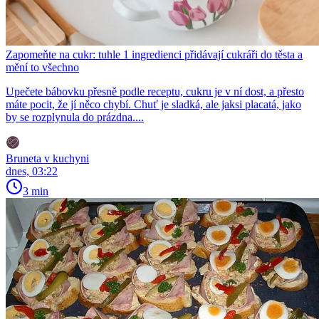
Zapomeňte na cukr: tuhle 1 ingredienci přidávají cukráři do těsta a
mění to všechno
Upečete bábovku přesně podle receptu, cukru je v ní dost, a přesto
máte pocit, že jí něco chybí. Chuť je sladká, ale jaksi placatá, jako
by se rozplynula do prázdna....
Bruneta v kuchyni
dnes, 03:22
3 min