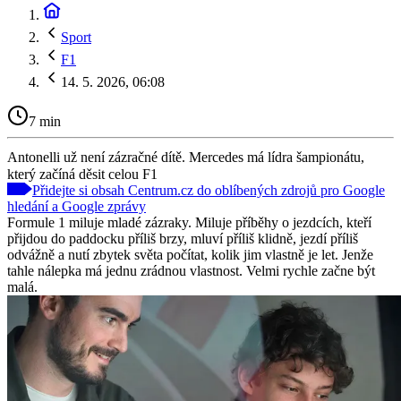
Sport
F1
14. 5. 2026, 06:08
7 min
Antonelli už není zázračné dítě. Mercedes má lídra šampionátu,
který začíná děsit celou F1
Přidejte si obsah Centrum.cz do oblíbených zdrojů pro Google
hledání a Google zprávy
Formule 1 miluje mladé zázraky. Miluje příběhy o jezdcích, kteří
přijdou do paddocku příliš brzy, mluví příliš klidně, jezdí příliš
odvážně a nutí zbytek světa počítat, kolik jim vlastně je let. Jenže
tahle nálepka má jednu zrádnou vlastnost. Velmi rychle začne být
malá.