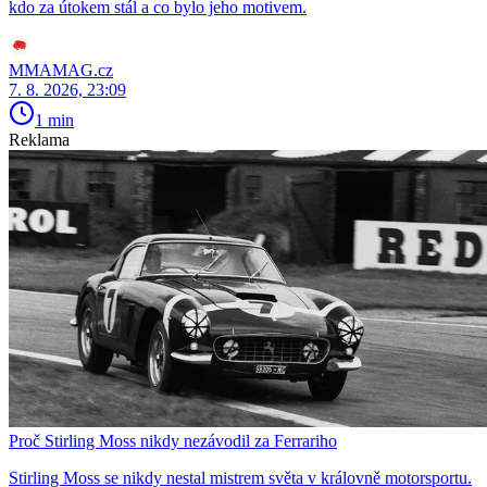
kdo za útokem stál a co bylo jeho motivem.
MMAMAG.cz
7. 8. 2026, 23:09
1 min
Reklama
Proč Stirling Moss nikdy nezávodil za Ferrariho
Stirling Moss se nikdy nestal mistrem světa v královně motorsportu.