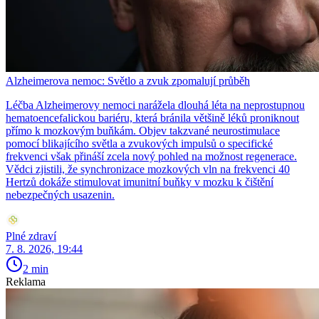
Alzheimerova nemoc: Světlo a zvuk zpomalují průběh
Léčba Alzheimerovy nemoci narážela dlouhá léta na neprostupnou
hematoencefalickou bariéru, která bránila většině léků proniknout
přímo k mozkovým buňkám. Objev takzvané neurostimulace
pomocí blikajícího světla a zvukových impulsů o specifické
frekvenci však přináší zcela nový pohled na možnost regenerace.
Vědci zjistili, že synchronizace mozkových vln na frekvenci 40
Hertzů dokáže stimulovat imunitní buňky v mozku k čištění
nebezpečných usazenin.
Plné zdraví
7. 8. 2026, 19:44
2 min
Reklama