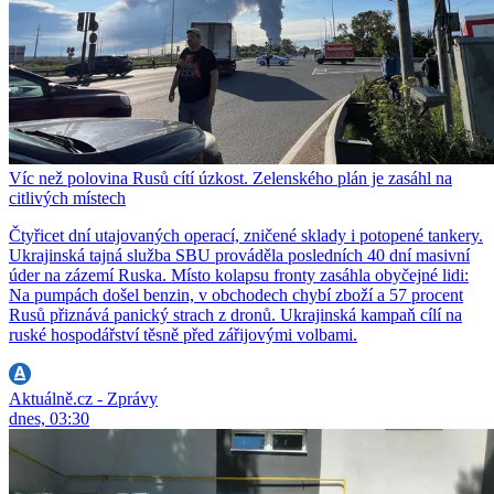
Víc než polovina Rusů cítí úzkost. Zelenského plán je zasáhl na
citlivých místech
Čtyřicet dní utajovaných operací, zničené sklady i potopené tankery.
Ukrajinská tajná služba SBU prováděla posledních 40 dní masivní
úder na zázemí Ruska. Místo kolapsu fronty zasáhla obyčejné lidi:
Na pumpách došel benzin, v obchodech chybí zboží a 57 procent
Rusů přiznává panický strach z dronů. Ukrajinská kampaň cílí na
ruské hospodářství těsně před zářijovými volbami.
Aktuálně.cz - Zprávy
dnes, 03:30