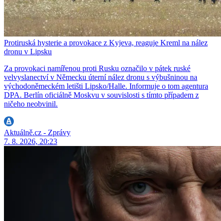
Protiruská hysterie a provokace z Kyjeva, reaguje Kreml na nález
dronu v Lipsku
Za provokaci namířenou proti Rusku označilo v pátek ruské
velvyslanectví v Německu úterní nález dronu s výbušninou na
východoněmeckém letišti Lipsko/Halle. Informuje o tom agentura
DPA. Berlín oficiálně Moskvu v souvislosti s tímto případem z
ničeho neobvinil.
Aktuálně.cz - Zprávy
7. 8. 2026, 20:23