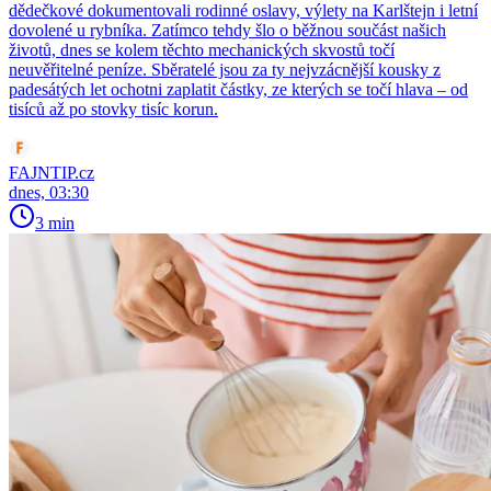
dědečkové dokumentovali rodinné oslavy, výlety na Karlštejn i letní
dovolené u rybníka. Zatímco tehdy šlo o běžnou součást našich
životů, dnes se kolem těchto mechanických skvostů točí
neuvěřitelné peníze. Sběratelé jsou za ty nejvzácnější kousky z
padesátých let ochotni zaplatit částky, ze kterých se točí hlava – od
tisíců až po stovky tisíc korun.
FAJNTIP.cz
dnes, 03:30
3 min