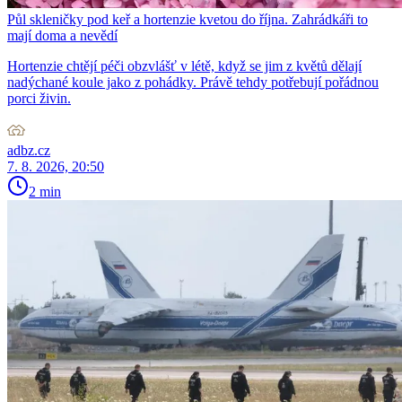
Půl skleničky pod keř a hortenzie kvetou do října. Zahrádkáři to
mají doma a nevědí
Hortenzie chtějí péči obzvlášť v létě, když se jim z květů dělají
nadýchané koule jako z pohádky. Právě tehdy potřebují pořádnou
porci živin.
adbz.cz
7. 8. 2026, 20:50
2 min