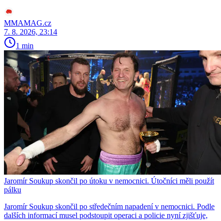
MMAMAG.cz
7. 8. 2026, 23:14
1 min
Jaromír Soukup skončil po útoku v nemocnici. Útočníci měli použít
pálku
Jaromír Soukup skončil po středečním napadení v nemocnici. Podle
dalších informací musel podstoupit operaci a policie nyní zjišťuje,