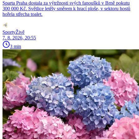
Sparta Praha dostala za výtržnosti svých fanoušků v Brně pokutu
300 000 Kč. Světlice letěly směrem k hrací ploše, v sektoru hostů
hořela střecha toalet.
SportyŽivě
7. 8. 2026, 20:55
3 min