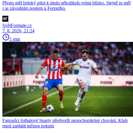
Přesto měl britský pilot k titulu několikrát velmi blízko. Stejně to měl
i se závodním postem u Ferrariho.
SvětFormule.cz
7. 8. 2026, 21:24
1 min
Fanoušci fotbalové Sparty předvedli nepochopitelné chování. Klub
musí zaplatit tučnou pokutu