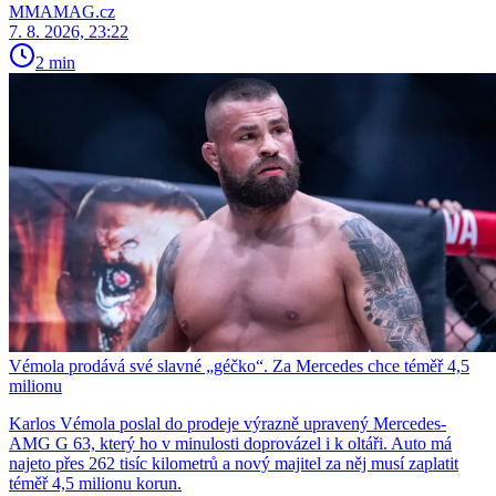
MMAMAG.cz
7. 8. 2026, 23:22
2 min
Vémola prodává své slavné „géčko“. Za Mercedes chce téměř 4,5
milionu
Karlos Vémola poslal do prodeje výrazně upravený Mercedes-
AMG G 63, který ho v minulosti doprovázel i k oltáři. Auto má
najeto přes 262 tisíc kilometrů a nový majitel za něj musí zaplatit
téměř 4,5 milionu korun.