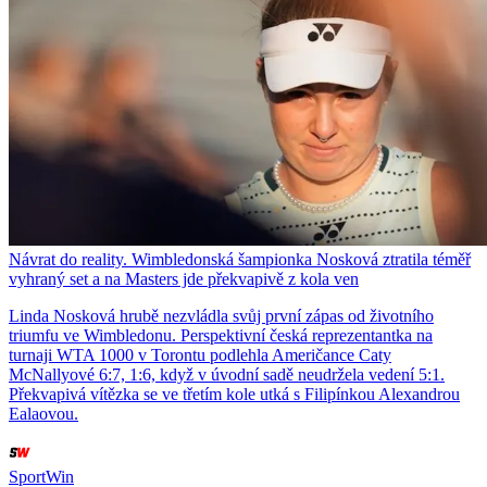
Návrat do reality. Wimbledonská šampionka Nosková ztratila téměř
vyhraný set a na Masters jde překvapivě z kola ven
Linda Nosková hrubě nezvládla svůj první zápas od životního
triumfu ve Wimbledonu. Perspektivní česká reprezentantka na
turnaji WTA 1000 v Torontu podlehla Američance Caty
McNallyové 6:7, 1:6, když v úvodní sadě neudržela vedení 5:1.
Překvapivá vítězka se ve třetím kole utká s Filipínkou Alexandrou
Ealaovou.
SportWin