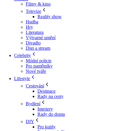
Filmy & kino
Televize
Reality show
Hudba
Hry
Literatura
Výtvarné umění
Divadlo
Digi a stream
Celebrity
Módní policie
Pro pamětníky
Nové tváře
Lifestyle
Cestování
Destinace
Rady na cesty
Bydlení
Interiery
Rady do domu
DIY
Pro kutily