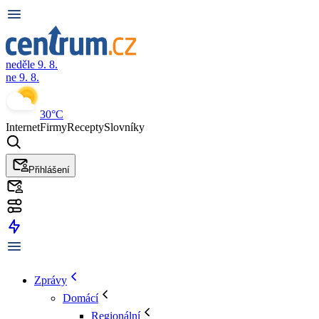
neděle 9. 8.
ne 9. 8.
30°C
Internet
Firmy
Recepty
Slovníky
Přihlášení
Zprávy
Domácí
Regionální