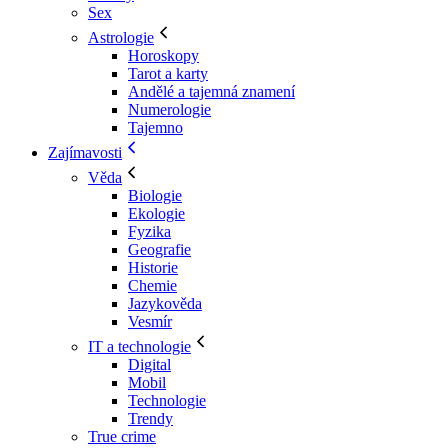
Sex
Astrologie
Horoskopy
Tarot a karty
Andělé a tajemná znamení
Numerologie
Tajemno
Zajímavosti
Věda
Biologie
Ekologie
Fyzika
Geografie
Historie
Chemie
Jazykověda
Vesmír
IT a technologie
Digital
Mobil
Technologie
Trendy
True crime