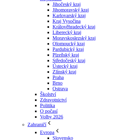
Jihočeský kraj
Jihomoravský kraj
Karlovarský kraj
Kraj Vysočina
Králověhradecký kraj
Liberecký kraj
Moravskoslezský kraj
Olomoucký kraj
Pardubický kraj
Plzeňský kraj
Středočeský kraj
Ústecký kraj
Zlínský kraj
Praha
Brno
Ostrava
Školství
Zdravotnictví
Politika
O počasí
Volby 2026
Zahraničí
Evropa
Slovensko