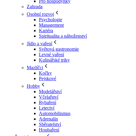
Pro hospodyňky
Zahrada
Osobní rozvoj
Psychologie
Management
Kariéra
Spiritualita a náboženství
Jídlo a vaření
Světová gastronomie
Levné vaření
Kulinářské triky
Mazlíčci
Kočky
Pejskové
Hobby
Modelářství
Včelařství
Rybaření
Letectví
Automobilismus
Adrenalin
Sběratelství
Houbaření