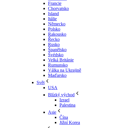
Francie
Chorvatsko
Island
Itálie
Německo
Polsko
Rakousko
Řecko
Rusko
Španělsko
Švédsko
Velká Británie
Rumunsko
Válka na Ukrajině
Maďarsko
Svět
USA
Blízký východ
Izrael
Palestina
Asie
Čína
Jižní Korea