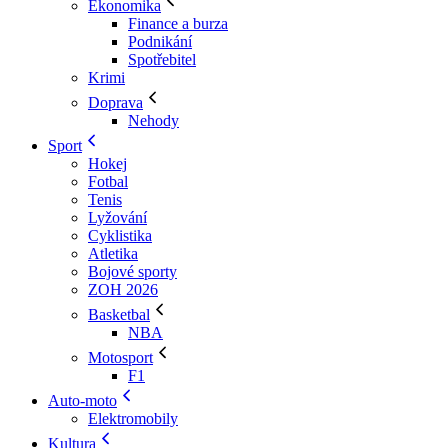
Ekonomika
Finance a burza
Podnikání
Spotřebitel
Krimi
Doprava
Nehody
Sport
Hokej
Fotbal
Tenis
Lyžování
Cyklistika
Atletika
Bojové sporty
ZOH 2026
Basketbal
NBA
Motosport
F1
Auto-moto
Elektromobily
Kultura