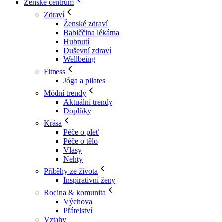
Ženské centrum
Zdraví
Ženské zdraví
Babiččina lékárna
Hubnutí
Duševní zdraví
Wellbeing
Fitness
Jóga a pilates
Módní trendy
Aktuální trendy
Doplňky
Krása
Péče o pleť
Péče o tělo
Vlasy
Nehty
Příběhy ze života
Inspirativní ženy
Rodina & komunita
Výchova
Přátelství
Vztahy