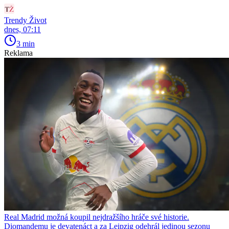
Trendy Život
dnes, 07:11
3 min
Reklama
Real Madrid možná koupil nejdražšího hráče své historie.
Diomandemu je devatenáct a za Leipzig odehrál jedinou sezonu