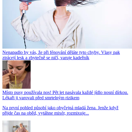
Nenapadlo by vás, že při fénování děláte tyto chyby. Vlasy pak
ztrácejí lesk a zbytečně se ničí, varuje kadeřník
Místo pusy používala nos! Pět let nasávala každé jídlo nosní dírkou.
Lékaři ji varovali před smrtelným rizikem
Na první pohled působí jako obyčejná mladá žena. Jenže když
přijde čas na oběd, vytáhne mixér, rozmixuje...