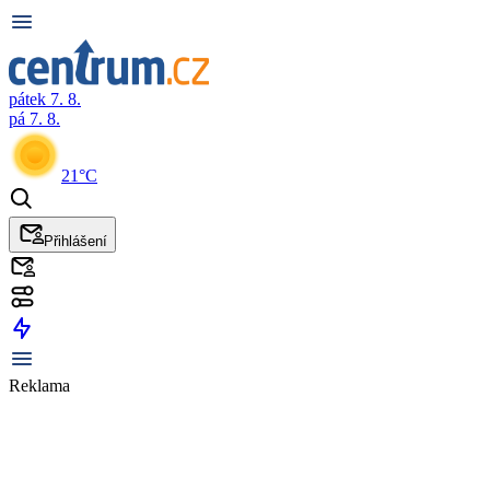
pátek 7. 8.
pá 7. 8.
21°C
Přihlášení
Reklama