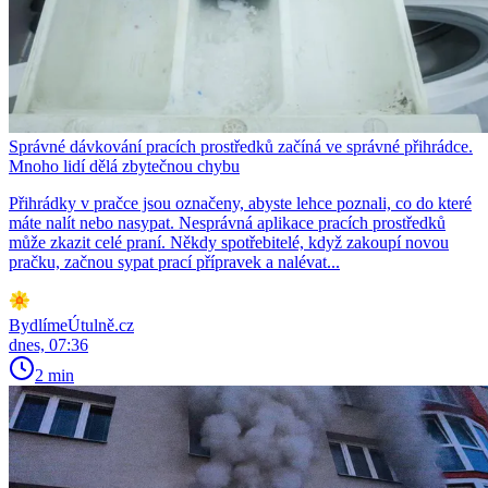
Správné dávkování pracích prostředků začíná ve správné přihrádce.
Mnoho lidí dělá zbytečnou chybu
Přihrádky v pračce jsou označeny, abyste lehce poznali, co do které
máte nalít nebo nasypat. Nesprávná aplikace pracích prostředků
může zkazit celé praní. Někdy spotřebitelé, když zakoupí novou
pračku, začnou sypat prací přípravek a nalévat...
BydlímeÚtulně.cz
dnes, 07:36
2 min