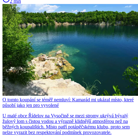
2 min
O tomto koupání se téměř nemluví: Kamarád mi ukázal místo, které
působí jako jen pro vyvolené
U malé obce Řídelov na Vysočině se mezi stromy ukrývá bývalý
žulový lom s čistou vodou a výrazně klidnější atmosférou než na
běžných koupalištích. Místo patří potápěčskému klubu, proto sem
nelze vyrazit bez respektování podmínek provozovatele.