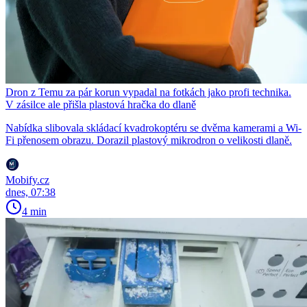
Dron z Temu za pár korun vypadal na fotkách jako profi technika.
V zásilce ale přišla plastová hračka do dlaně
Nabídka slibovala skládací kvadrokoptéru se dvěma kamerami a Wi-
Fi přenosem obrazu. Dorazil plastový mikrodron o velikosti dlaně.
Mobify.cz
dnes, 07:38
4 min