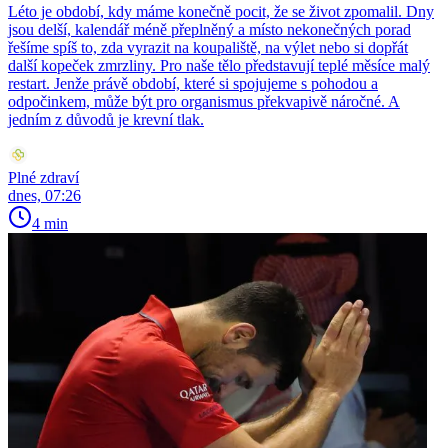
Léto je období, kdy máme konečně pocit, že se život zpomalil. Dny
jsou delší, kalendář méně přeplněný a místo nekonečných porad
řešíme spíš to, zda vyrazit na koupaliště, na výlet nebo si dopřát
další kopeček zmrzliny. Pro naše tělo představují teplé měsíce malý
restart. Jenže právě období, které si spojujeme s pohodou a
odpočinkem, může být pro organismus překvapivě náročné. A
jedním z důvodů je krevní tlak.
Plné zdraví
dnes, 07:26
4 min