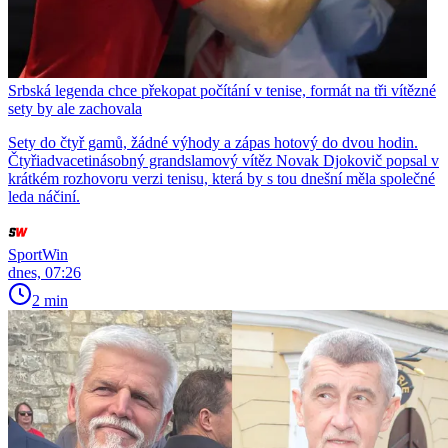
Srbská legenda chce překopat počítání v tenise, formát na tři vítězné
sety by ale zachovala
Sety do čtyř gamů, žádné výhody a zápas hotový do dvou hodin.
Čtyřiadvacetinásobný grandslamový vítěz Novak Djokovič popsal v
krátkém rozhovoru verzi tenisu, která by s tou dnešní měla společné
leda náčiní.
SportWin
dnes, 07:26
2 min