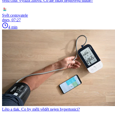
větší chuť vyrazit znovu. Co ale říkají nejnovější studie?
Svět cestovatele
dnes, 07:27
4 min
Léto a tlak. Co by měli vědět nejen hypertonici?