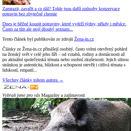
Zamrazit, zavařit a co dál? Tohle jsou další způsoby konzervace
potravin bez zbytečné chemie
Dnes je běžné koupit potraviny, které vydrží týdny, někdy i měsíce.
Často za tím ale stojí dlouhý seznam...
Tento článek byl publikován ze zdrojů
Žena-in.cz
Články ze Žena-in.cz přinášejí osobitý, často velmi otevřený pohled
na ženský svět v celé jeho šíři – od vztahů, rodiny a domácnosti až
po aktuální společenská témata nebo osobní zkušenosti. Jejich silnou
stránkou je autenticita, blízkost a schopnost otevřít i citlivá témata s
lidskostí, empatií...
Všechny články tohoto autora →
Vybrali jsme pro vás
Magazíny a zajímavosti