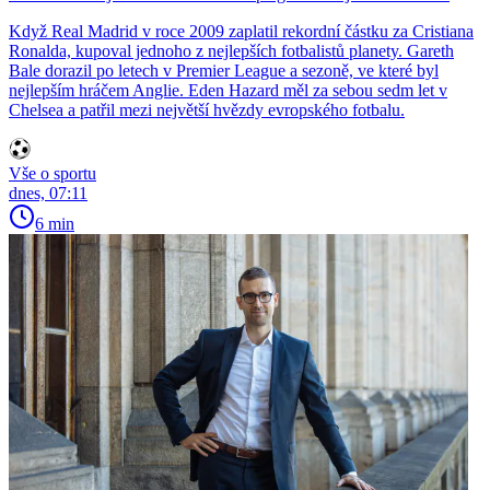
Když Real Madrid v roce 2009 zaplatil rekordní částku za Cristiana
Ronalda, kupoval jednoho z nejlepších fotbalistů planety. Gareth
Bale dorazil po letech v Premier League a sezoně, ve které byl
nejlepším hráčem Anglie. Eden Hazard měl za sebou sedm let v
Chelsea a patřil mezi největší hvězdy evropského fotbalu.
Vše o sportu
dnes, 07:11
6 min