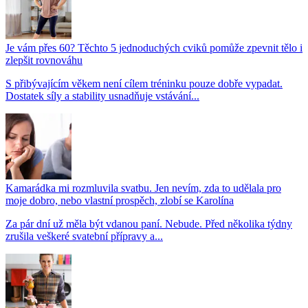
Je vám přes 60? Těchto 5 jednoduchých cviků pomůže zpevnit tělo i
zlepšit rovnováhu
S přibývajícím věkem není cílem tréninku pouze dobře vypadat.
Dostatek síly a stability usnadňuje vstávání...
Kamarádka mi rozmluvila svatbu. Jen nevím, zda to udělala pro
moje dobro, nebo vlastní prospěch, zlobí se Karolína
Za pár dní už měla být vdanou paní. Nebude. Před několika týdny
zrušila veškeré svatební přípravy a...