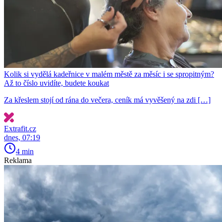
Kolik si vydělá kadeřnice v malém městě za měsíc i se spropitným?
Až to číslo uvidíte, budete koukat
Za křeslem stojí od rána do večera, ceník má vyvěšený na zdi […]
Extrafit.cz
dnes, 07:19
4 min
Reklama