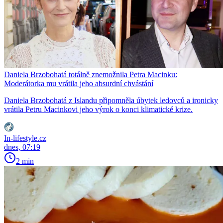
Daniela Brzobohatá totálně znemožnila Petra Macinku:
Moderátorka mu vrátila jeho absurdní chvástání
Daniela Brzobohatá z Islandu připomněla úbytek ledovců a ironicky
vrátila Petru Macinkovi jeho výrok o konci klimatické krize.
In-lifestyle.cz
dnes, 07:19
2 min