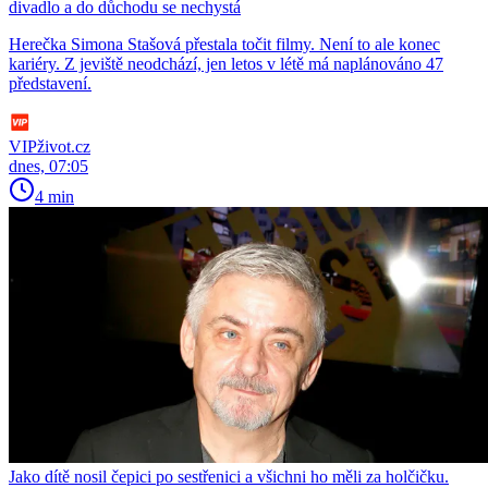
divadlo a do důchodu se nechystá
Herečka Simona Stašová přestala točit filmy. Není to ale konec
kariéry. Z jeviště neodchází, jen letos v létě má naplánováno 47
představení.
VIPživot.cz
dnes, 07:05
4 min
Jako dítě nosil čepici po sestřenici a všichni ho měli za holčičku.