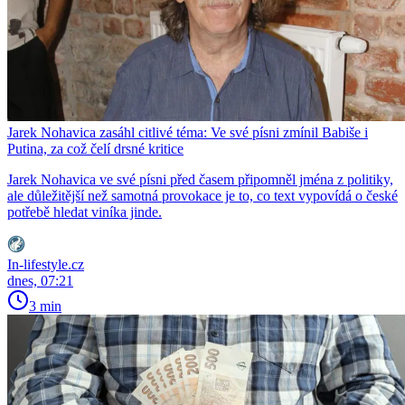
Jarek Nohavica zasáhl citlivé téma: Ve své písni zmínil Babiše i
Putina, za což čelí drsné kritice
Jarek Nohavica ve své písni před časem připomněl jména z politiky,
ale důležitější než samotná provokace je to, co text vypovídá o české
potřebě hledat viníka jinde.
In-lifestyle.cz
dnes, 07:21
3 min