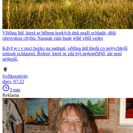
Většina lidí, která se během horkých dnů snaží ochladit, dělá
obrovskou chybu: Naopak vám bude ještě větší vedro
Když je i v noci horko na padnutí, většina lidí hledá co nejrychlejší
způsob ochlazení. Řešení, které se zdá být nejlogičtější, ale není
nejlepší.
Světkreativity
dnes, 07:22
3 min
Reklama