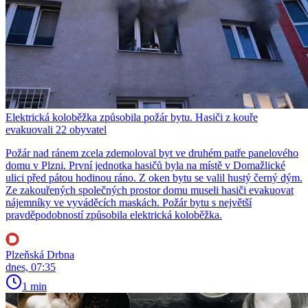
Elektrická koloběžka způsobila požár bytu. Hasiči z kouře
evakuovali 22 obyvatel
Požár nad ránem zcela zdemoloval byt ve druhém patře panelového
domu v Plzni. První jednotka hasičů byla na místě v Domažlické
ulici před pátou hodinou ráno. Z oken bytu se valil hustý černý dým.
Ze zakouřených společných prostor domu museli hasiči evakuovat
nájemníky ve vyváděcích maskách. Požár bytu s největší
pravděpodobností způsobila elektrická koloběžka.
Plzeňská Drbna
dnes, 07:35
1 min