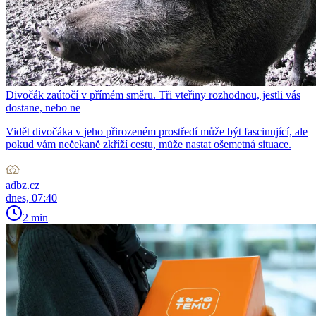
Divočák zaútočí v přímém směru. Tři vteřiny rozhodnou, jestli vás
dostane, nebo ne
Vidět divočáka v jeho přirozeném prostředí může být fascinující, ale
pokud vám nečekaně zkříží cestu, může nastat ošemetná situace.
adbz.cz
dnes, 07:40
2 min