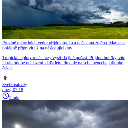
Po vlně rekordních veder přijde prudká a nečekaná změna. Máme se
pořádně připravit už na následující dny
Tropické teploty u nás brzy vystřídá jiné počasí. Přijdou bouřky, vítr
i krátkodobé ochlazení, další letní dny ale na sebe nenechají dlouho
čekat.
Světkreativity
dnes, 07:18
2 min