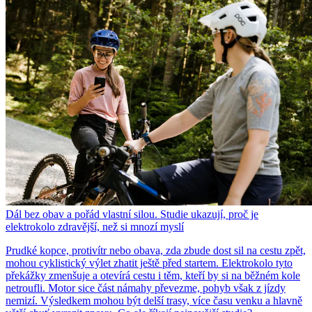
Dál bez obav a pořád vlastní silou. Studie ukazují, proč je
elektrokolo zdravější, než si mnozí myslí
Prudké kopce, protivítr nebo obava, zda zbude dost sil na cestu zpět,
mohou cyklistický výlet zhatit ještě před startem. Elektrokolo tyto
překážky zmenšuje a otevírá cestu i těm, kteří by si na běžném kole
netroufli. Motor sice část námahy převezme, pohyb však z jízdy
nemizí. Výsledkem mohou být delší trasy, více času venku a hlavně