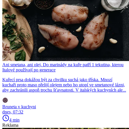
Ani smetana, ani olej. Do marinády na kuře patří 1 tekutina, kterou
Italové používají po generace
Kuřecí prsa dokážou být za chvilku suchá jako tříska. Mnozí
kuchaři proto maso přelijí olejem nebo ho utopí ve smetanové lázni,
aby zachránili aspoň trochu šťavnatosti. V italských kuchyních ale...
Bruneta v kuchyni
dnes, 07:32
4 min
Reklama