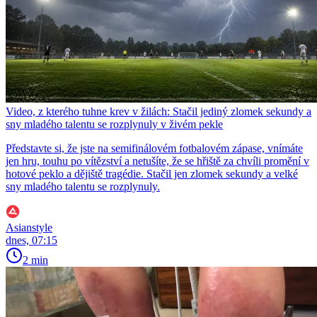
Video, z kterého tuhne krev v žilách: Stačil jediný zlomek sekundy a
sny mladého talentu se rozplynuly v živém pekle
Představte si, že jste na semifinálovém fotbalovém zápase, vnímáte
jen hru, touhu po vítězství a netušíte, že se hřiště za chvíli promění v
hotové peklo a dějiště tragédie. Stačil jen zlomek sekundy a velké
sny mladého talentu se rozplynuly.
Asianstyle
dnes, 07:15
2 min