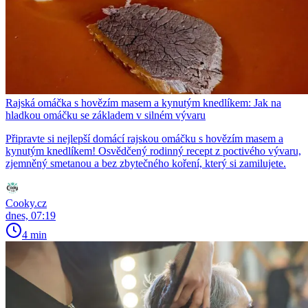
Rajská omáčka s hovězím masem a kynutým knedlíkem: Jak na
hladkou omáčku se základem v silném vývaru
Připravte si nejlepší domácí rajskou omáčku s hovězím masem a
kynutým knedlíkem! Osvědčený rodinný recept z poctivého vývaru,
zjemněný smetanou a bez zbytečného koření, který si zamilujete.
Cooky.cz
dnes, 07:19
4 min