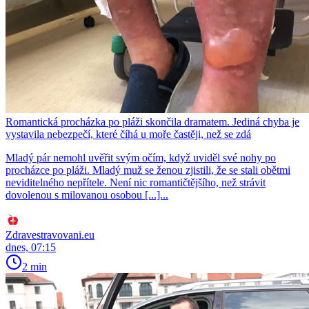
Romantická procházka po pláži skončila dramatem. Jediná chyba je
vystavila nebezpečí, které číhá u moře častěji, než se zdá
Mladý pár nemohl uvěřit svým očím, když uviděl své nohy po
procházce po pláži. Mladý muž se ženou zjistili, že se stali obětmi
neviditelného nepřítele. Není nic romantičtějšího, než strávit
dovolenou s milovanou osobou [...]...
Zdravestravovani.eu
dnes, 07:15
2 min