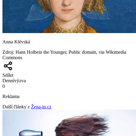
Anna Klévská
Zdroj
:
Hans Holbein the Younger, Public domain, via Wikimedia
Commons
Sdílet
Denní
výzva
0
Reklama
Další články z
Žena-in.cz