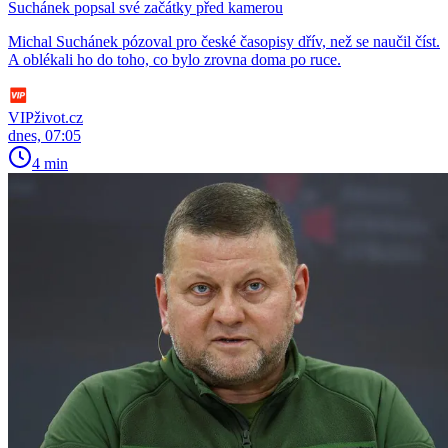
Suchánek popsal své začátky před kamerou
Michal Suchánek pózoval pro české časopisy dřív, než se naučil číst.
A oblékali ho do toho, co bylo zrovna doma po ruce.
VIPživot.cz
dnes, 07:05
4 min