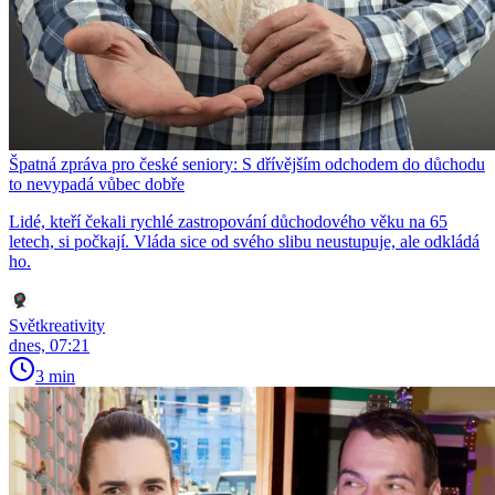
Špatná zpráva pro české seniory: S dřívějším odchodem do důchodu
to nevypadá vůbec dobře
Lidé, kteří čekali rychlé zastropování důchodového věku na 65
letech, si počkají. Vláda sice od svého slibu neustupuje, ale odkládá
ho.
Světkreativity
dnes, 07:21
3 min