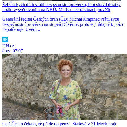
Šéf Českých drah vrátil bezpečnostní prověrku, loni strávil desítky
hodin vysvětlováním na NBÚ. Ministr nechá situaci prověřit
Generální ředitel Českých drah (ČD) Michal Krapinec vrátil svou
bezpečnostní prověrku na stupeň Důvěrné, protože ji údajně k práci
nepotřebuje. Uvedl...
HN.cz
dnes, 07:07
Celé Česko čekalo, že půjde do penze. Stašová v 71 letech hraje