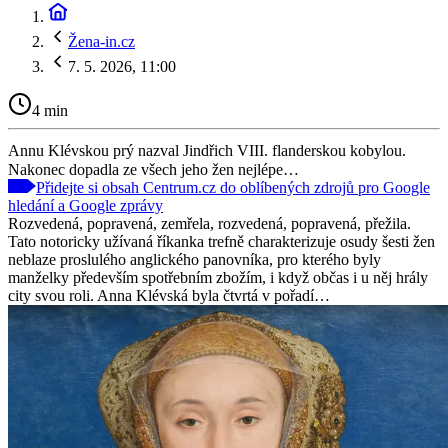
Žena-in.cz
7. 5. 2026, 11:00
4 min
Annu Klévskou prý nazval Jindřich VIII. flanderskou kobylou.
Nakonec dopadla ze všech jeho žen nejlépe…
Přidejte si obsah Centrum.cz do oblíbených zdrojů pro Google
hledání a Google zprávy
Rozvedená, popravená, zemřela, rozvedená, popravená, přežila.
Tato notoricky užívaná říkanka trefně charakterizuje osudy šesti žen
neblaze proslulého anglického panovníka, pro kterého byly
manželky především spotřebním zbožím, i když občas i u něj hrály
city svou roli. Anna Klévská byla čtvrtá v pořadí…