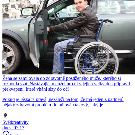
Žena se zamilovala do zdravotně postiženého muže, kterého si
rozhodla vzít. Nastávající manžel pro ni v jejich velký den připravil
překvapení, které vhání slzy do očí
Pokud je láska ta pravá, nezáleží na tom, že má jeden z partnerů
nějaký zdravotní problém. Je milován takový, jaký je.
Světkreativity
dnes, 07:13