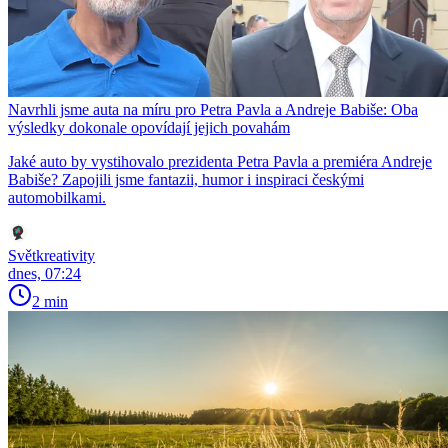
Navrhli jsme auta na míru pro Petra Pavla a Andreje Babiše: Oba
výsledky dokonale opovídají jejich povahám
Jaké auto by vystihovalo prezidenta Petra Pavla a premiéra Andreje
Babiše? Zapojili jsme fantazii, humor i inspiraci českými
automobilkami.
Světkreativity
dnes, 07:24
2 min