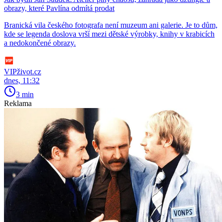
obrazy, které Pavlína odmítá prodat
Branická vila českého fotografa není muzeum ani galerie. Je to dům,
kde se legenda doslova vrší mezi dětské výrobky, knihy v krabicích
a nedokončené obrazy.
VIPživot.cz
dnes, 11:32
3 min
Reklama