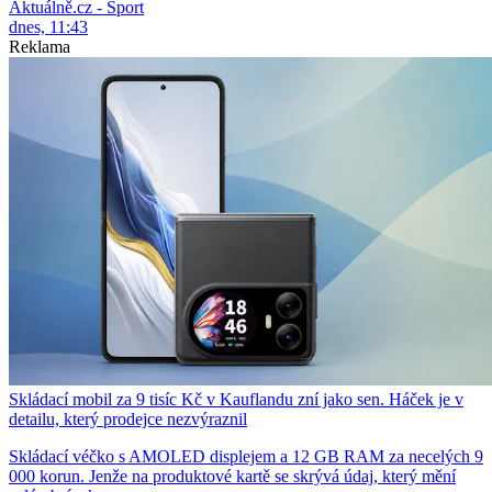
Aktuálně.cz - Sport
dnes, 11:43
Reklama
Skládací mobil za 9 tisíc Kč v Kauflandu zní jako sen. Háček je v
detailu, který prodejce nezvýraznil
Skládací véčko s AMOLED displejem a 12 GB RAM za necelých 9
000 korun. Jenže na produktové kartě se skrývá údaj, který mění