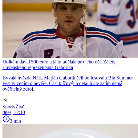
Holkám dával 500 euro a já to udělala pro jeho oči. Zálety
slovenského reprezentanta Gáboríka
Bývalá hvězda NHL Marián Gáborík čelí po festivalu Big Summer
Fest tvrzením o nevěře. Část klíčových detailů ale zatím nemá
ověřitelný zdroj.
SportyŽivě
dnes, 12:10
3 min