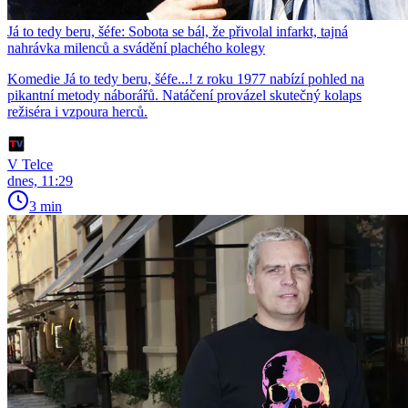
Já to tedy beru, šéfe: Sobota se bál, že přivolal infarkt, tajná
nahrávka milenců a svádění plachého kolegy
Komedie Já to tedy beru, šéfe...! z roku 1977 nabízí pohled na
pikantní metody náborářů. Natáčení provázel skutečný kolaps
režiséra i vzpoura herců.
V Telce
dnes, 11:29
3 min