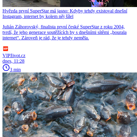
Hvězda první SuperStar má jasno: Kdyby tehdy existoval dnešní
Instagram, internet by kolem něj šílel
Julián Záhorovský, finalista první české SuperStar z roku 2004,
tvrdí, že jeho generace soutěžících by s dnešními sítěmi „bourala
internet“. Zároveň je rád, že je tehdy neměla.
VIPživot.cz
dnes, 11:28
3 min