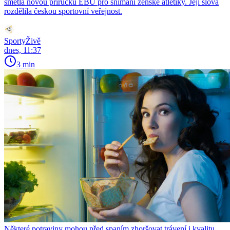
smetla novou příručku EBU pro snímání ženské atletiky. Její slova
rozdělila českou sportovní veřejnost.
SportyŽivě
dnes, 11:37
3 min
Některé potraviny mohou před spaním zhoršovat trávení i kvalitu