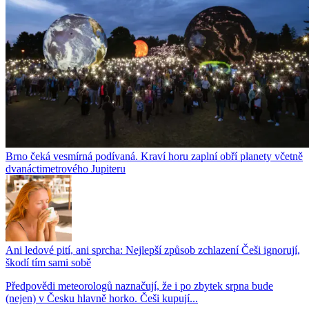
Brno čeká vesmírná podívaná. Kraví horu zaplní obří planety včetně
dvanáctimetrového Jupiteru
Ani ledové pití, ani sprcha: Nejlepší způsob zchlazení Češi ignorují,
škodí tím sami sobě
Předpovědi meteorologů naznačují, že i po zbytek srpna bude
(nejen) v Česku hlavně horko. Češi kupují...