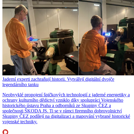
Jaderní experti zachraňují historii. Vytvářejí digitální dvojče
legendárního tanku
Neobvyklé propojení špičkových technologií z jaderné energetiky a
ochrany kulturního dědictví vzniklo díky spolupráci Vojenského
historického ústavu Praha a odborníků ze Skupiny ČEZ a
společnosti ŠKODA JS. Ti se v rámci firemního dobrovolnictví
Skupiny ČEZ podílejí na digitalizaci a mapování vybrané historické
vojenské techniky.