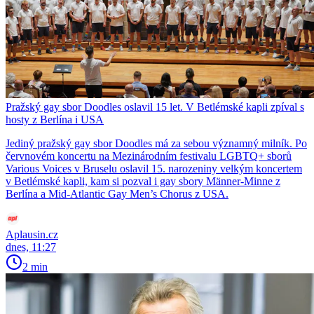
Pražský gay sbor Doodles oslavil 15 let. V Betlémské kapli zpíval s
hosty z Berlína i USA
Jediný pražský gay sbor Doodles má za sebou významný milník. Po
červnovém koncertu na Mezinárodním festivalu LGBTQ+ sborů
Various Voices v Bruselu oslavil 15. narozeniny velkým koncertem
v Betlémské kapli, kam si pozval i gay sbory Männer-Minne z
Berlína a Mid-Atlantic Gay Men’s Chorus z USA.
Aplausin.cz
dnes, 11:27
2 min