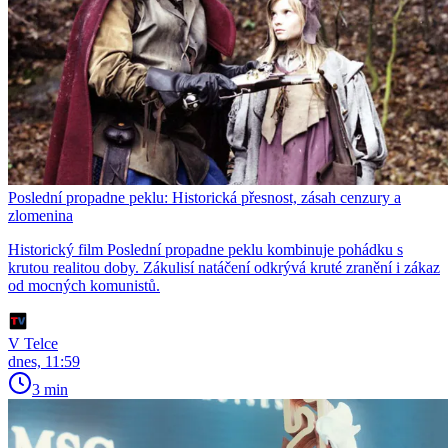
Poslední propadne peklu: Historická přesnost, zásah cenzury a
zlomenina
Historický film Poslední propadne peklu kombinuje pohádku s
krutou realitou doby. Zákulisí natáčení odkrývá kruté zranění i zákaz
od mocných komunistů.
V Telce
dnes, 11:59
3 min