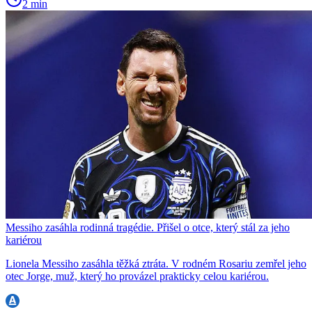
2 min
Messiho zasáhla rodinná tragédie. Přišel o otce, který stál za jeho
kariérou
Lionela Messiho zasáhla těžká ztráta. V rodném Rosariu zemřel jeho
otec Jorge, muž, který ho provázel prakticky celou kariérou.