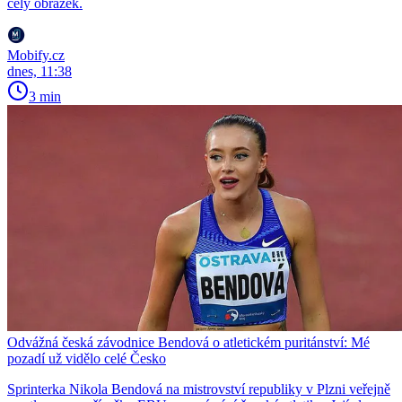
celý obrázek.
Mobify.cz
dnes, 11:38
3 min
Odvážná česká závodnice Bendová o atletickém puritánství: Mé
pozadí už vidělo celé Česko
Sprinterka Nikola Bendová na mistrovství republiky v Plzni veřejně