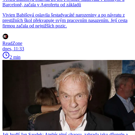
Barceloně, začala v Agrofertu od základů
Vivien Babišová oslavila šestadvacáté narozeniny a po návratu z
prestižních škol překvapuje svým pracovním nasazením. Její cesta
firmou začala od nejnižších pozic.
ReadZone
dnes, 11:33
2 min
Jak bydlí Jan Saudek: Ateliér plný chaosu, zahrada jako džungle a