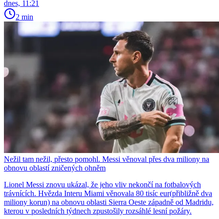
dnes, 11:21
2 min
Nežil tam nežil, přesto pomohl. Messi věnoval přes dva miliony na
obnovu oblastí zničených ohněm
Lionel Messi znovu ukázal, že jeho vliv nekončí na fotbalových
trávnících. Hvězda Interu Miami věnovala 80 tisíc eur(přibližně dva
miliony korun) na obnovu oblasti Sierra Oeste západně od Madridu,
kterou v posledních týdnech zpustošily rozsáhlé lesní požáry.