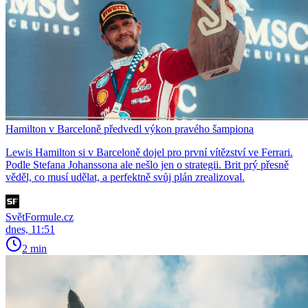
Hamilton v Barceloně předvedl výkon pravého šampiona
Lewis Hamilton si v Barceloně dojel pro první vítězství ve Ferrari.
Podle Stefana Johanssona ale nešlo jen o strategii. Brit prý přesně
věděl, co musí udělat, a perfektně svůj plán zrealizoval.
SvětFormule.cz
dnes, 11:51
2 min