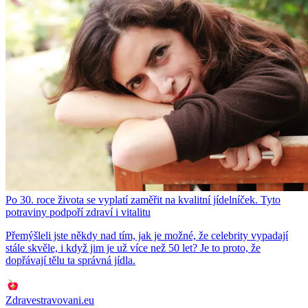
Po 30. roce života se vyplatí zaměřit na kvalitní jídelníček. Tyto
potraviny podpoří zdraví i vitalitu
Přemýšleli jste někdy nad tím, jak je možné, že celebrity vypadají
stále skvěle, i když jim je už více než 50 let? Je to proto, že
dopřávají tělu ta správná jídla.
Zdravestravovani.eu