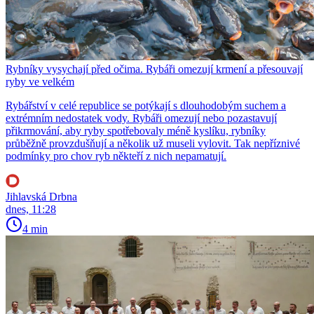
Rybníky vysychají před očima. Rybáři omezují krmení a přesouvají
ryby ve velkém
Rybářství v celé republice se potýkají s dlouhodobým suchem a
extrémním nedostatek vody. Rybáři omezují nebo pozastavují
přikrmování, aby ryby spotřebovaly méně kyslíku, rybníky
průběžně provzdušňují a několik už museli vylovit. Tak nepříznivé
podmínky pro chov ryb někteří z nich nepamatují.
Jihlavská Drbna
dnes, 11:28
4 min