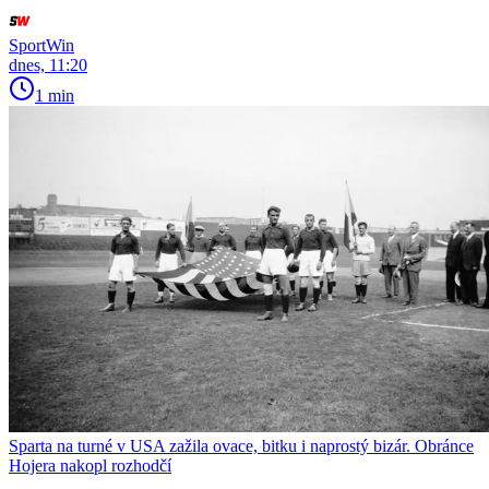
SportWin
dnes, 11:20
1 min
Sparta na turné v USA zažila ovace, bitku i naprostý bizár. Obránce
Hojera nakopl rozhodčí