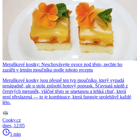
Meruňkové kostky: Neschovávejte ovoce pod těsto, nechte ho
zazářit v letním moučníku podle tohoto receptu
Meruňkové kostky jsou přesně ten typ moučníku, který vypadá
nenápadně, ale u stolu způsobí hotový poprask. Šťavnatá náplň z
čerstvých meruněk, vláčné těsto se smetanou a lehká chuť, která
není přeslazená — to je kombinace, která funguje spolehlivě každé
léto.
Cooky.cz
dnes, 12:05
5 min