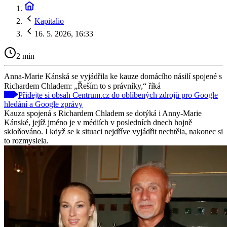
Kapitalio
16. 5. 2026, 16:33
2 min
Anna-Marie Kánská se vyjádřila ke kauze domácího násilí spojené s
Richardem Chladem: „Řeším to s právníky,“ říká
Přidejte si obsah Centrum.cz do oblíbených zdrojů pro Google
hledání a Google zprávy
Kauza spojená s Richardem Chladem se dotýká i Anny-Marie
Kánské, jejíž jméno je v médiích v posledních dnech hojně
skloňováno. I když se k situaci nejdříve vyjádřit nechtěla, nakonec si
to rozmyslela.