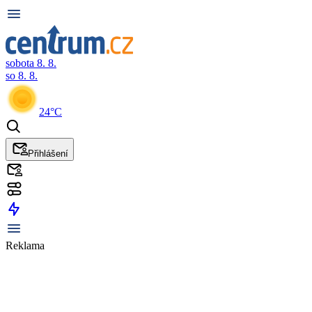
sobota 8. 8.
so 8. 8.
24°C
Přihlášení
Reklama