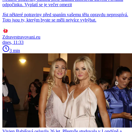
odpočinku. Vyplatí se je večer omezit
Jíst některé potraviny před spaním vašemu tělu opravdu neprospívá.
Toto jsou ty, kterým byste se měli nejvíce vyhýbat.
Zdravestravovani.eu
dnes, 11:33
3 min
Vivien Babišová oslavila 26 let. Přestože studovala v Londýně a