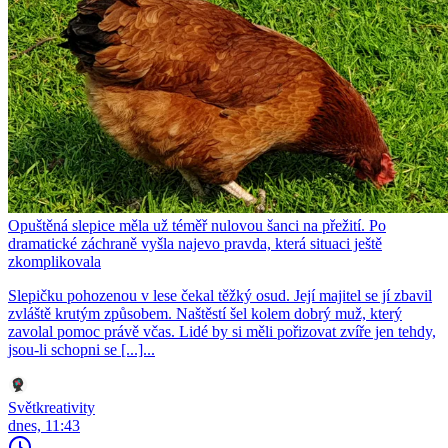
Opuštěná slepice měla už téměř nulovou šanci na přežití. Po
dramatické záchraně vyšla najevo pravda, která situaci ještě
zkomplikovala
Slepičku pohozenou v lese čekal těžký osud. Její majitel se jí zbavil
zvláště krutým způsobem. Naštěstí šel kolem dobrý muž, který
zavolal pomoc právě včas. Lidé by si měli pořizovat zvíře jen tehdy,
jsou-li schopni se [...]...
Světkreativity
dnes, 11:43