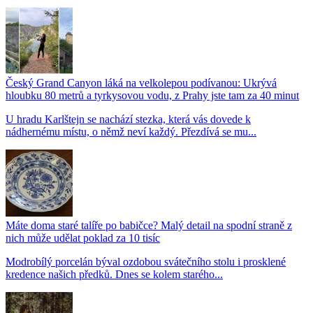
Český Grand Canyon láká na velkolepou podívanou: Ukrývá
hloubku 80 metrů a tyrkysovou vodu, z Prahy jste tam za 40 minut
U hradu Karlštejn se nachází stezka, která vás dovede k
nádhernému místu, o němž neví každý. Přezdívá se mu...
Máte doma staré talíře po babičce? Malý detail na spodní straně z
nich může udělat poklad za 10 tisíc
Modrobílý porcelán býval ozdobou svátečního stolu i prosklené
kredence našich předků. Dnes se kolem starého...