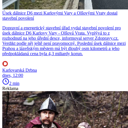
Úsek dálnice D6 mezi Karlovými Vary a Olšovými Vraty dostal
stavební povolení
Dopravní a energetický stavební úřad vydal stavební povolení pro
úsek dálnice D6 Karlovy Vary - Olšová Vrata. Vyplývá to z
rozhodnutí na jeho úřední desce, informoval server Zdopravy.cz.
Verdikt podle něj ještě není pravomocný. Poslední úsek dálnice mezi
Prahou a lázeňským městem má být dlouhý osm kilometrů a jeho
předpokládaná cena byla 4,3 miliardy korun.
Karlovarská Drbna
dnes, 12:00
2 min
Reklama