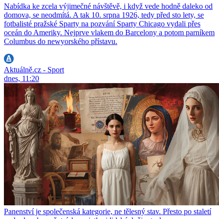
Nabídka ke zcela výjimečné návštěvě, i když vede hodně daleko od
domova, se neodmítá. A tak 10. srpna 1926, tedy před sto lety, se
fotbalisté pražské Sparty na pozvání Sparty Chicago vydali přes
oceán do Ameriky. Nejprve vlakem do Barcelony a potom parníkem
Columbus do newyorského přístavu.
Aktuálně.cz - Sport
dnes, 11:20
Panenství je společenská kategorie, ne tělesný stav. Přesto po staletí