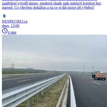
zastřešení vytváří dusno, moderní shade sails nabízejí komfort bez
starostí. Co všechno dokážou a na co si dát pozor při výběru?
NESPECHEJ.cz
dnes, 12:00
4 min