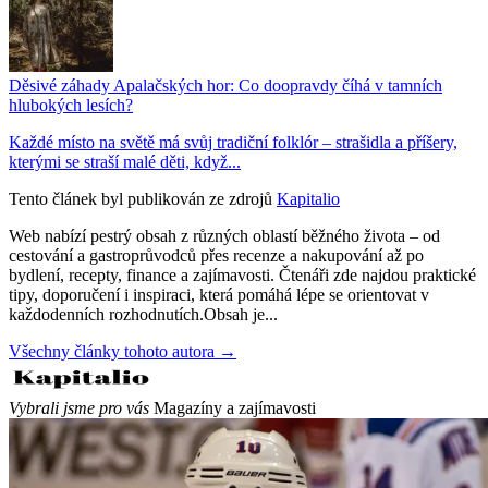
Děsivé záhady Apalačských hor: Co doopravdy číhá v tamních
hlubokých lesích?
Každé místo na světě má svůj tradiční folklór – strašidla a příšery,
kterými se straší malé děti, když...
Tento článek byl publikován ze zdrojů
Kapitalio
Web nabízí pestrý obsah z různých oblastí běžného života – od
cestování a gastroprůvodců přes recenze a nakupování až po
bydlení, recepty, finance a zajímavosti. Čtenáři zde najdou praktické
tipy, doporučení i inspiraci, která pomáhá lépe se orientovat v
každodenních rozhodnutích.Obsah je...
Všechny články tohoto autora →
Vybrali jsme pro vás
Magazíny a zajímavosti