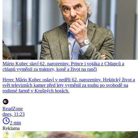
Mário Kubec slaví 62. narozeniny. Prince i vojáka z Chlapců a
chlapů vyměnil za traktory, koně a život na ranči
Herec Mário Kubec oslaví v neděli 62. narozeniny. Hektický život a
svět televizních kamer před lety vyměnil za touhu po svobodě na
rodinné farmě v Krušných horách.
ReadZone
dnes, 11:23
2 min
Reklama