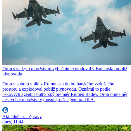
Dron s velkým množstvím výbušnin explodoval v Bulharsku poblíž
plynovodu
Dron v sobotu vnikl z Rumunska do bulharského vzdušného
prostoru a explodoval poblíž plynovodu. Oznámil to podle
tiskových agentur bulharský premiér Rumen Radev. Dron podle něj
nesl velké množství výbušnin, píše agentura DPA.
Aktuálně.cz - Zprávy
dnes, 11:44