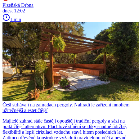
Plzeňská Drbna
dnes, 12:02
1 min
Češi strhávají na zahradách pergoly. Nahradí je zařízení mnohem
užitečnější a estetičtější
Majitelé zahrad stále častěji opouštějí tradiční pergoly a sází na
praktičtější alternativu. Plachtové stínění se díky snadné údržbě,
flexibilitě a lepší cirkulaci vzduchu stává hitem posledních let.
Zatímco dřevěné konstrukce vyžadují pravidelnou péči a pevné