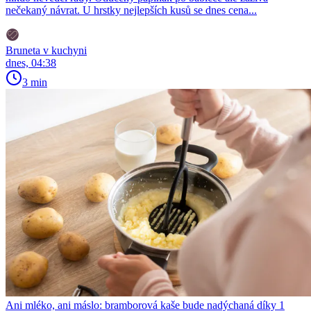
nečekaný návrat. U hrstky nejlepších kusů se dnes cena...
Bruneta v kuchyni
dnes, 04:38
3 min
Ani mléko, ani máslo: bramborová kaše bude nadýchaná díky 1