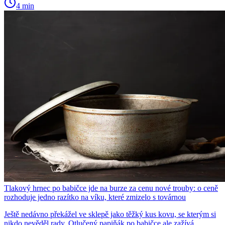
4 min
Tlakový hrnec po babičce jde na burze za cenu nové trouby: o ceně
rozhoduje jedno razítko na víku, které zmizelo s továrnou
Ještě nedávno překážel ve sklepě jako těžký kus kovu, se kterým si
nikdo nevěděl rady. Otlučený papiňák po babičce ale zažívá