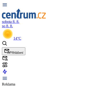
sobota 8. 8.
so 8. 8.
14°C
Přihlášení
Reklama