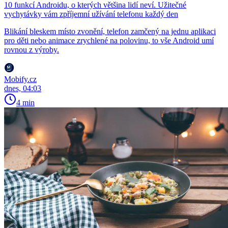
10 funkcí Androidu, o kterých většina lidí neví. Užitečné
vychytávky vám zpříjemní užívání telefonu každý den
Blikání bleskem místo zvonění, telefon zamčený na jednu aplikaci
pro děti nebo animace zrychlené na polovinu, to vše Android umí
rovnou z výroby.
Mobify.cz
dnes, 04:03
4 min