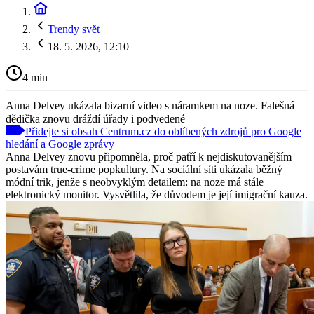
Trendy svět
18. 5. 2026, 12:10
4 min
Anna Delvey ukázala bizarní video s náramkem na noze. Falešná
dědička znovu dráždí úřady i podvedené
Přidejte si obsah Centrum.cz do oblíbených zdrojů pro Google
hledání a Google zprávy
Anna Delvey znovu připomněla, proč patří k nejdiskutovanějším
postavám true-crime popkultury. Na sociální síti ukázala běžný
módní trik, jenže s neobvyklým detailem: na noze má stále
elektronický monitor. Vysvětlila, že důvodem je její imigrační kauza.