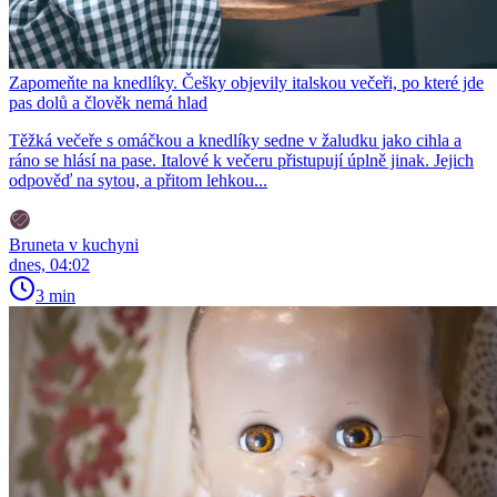
Zapomeňte na knedlíky. Češky objevily italskou večeři, po které jde
pas dolů a člověk nemá hlad
Těžká večeře s omáčkou a knedlíky sedne v žaludku jako cihla a
ráno se hlásí na pase. Italové k večeru přistupují úplně jinak. Jejich
odpověď na sytou, a přitom lehkou...
Bruneta v kuchyni
dnes, 04:02
3 min