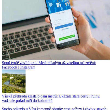
Soud tvrdě zasáhl proti Metě: mladým uživatelům má změnit
Facebook i Instagram
Vírská přehrada klesla o osm metrů: Ukázala staré cesty i ruiny,
voda ale pořád míří do kohoutků
Sucho odkrylo u Víru kamenné obruby cest, pařezy i zbytky staveb.