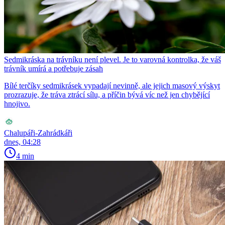
Sedmikráska na trávníku není plevel. Je to varovná kontrolka, že váš
trávník umírá a potřebuje zásah
Bílé terčíky sedmikrásek vypadají nevinně, ale jejich masový výskyt
prozrazuje, že tráva ztrácí sílu, a příčin bývá víc než jen chybějící
hnojivo.
Chalupáři-Zahrádkáři
dnes, 04:28
4 min