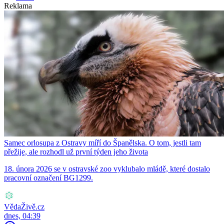
Reklama
Samec orlosupa z Ostravy míří do Španělska. O tom, jestli tam
přežije, ale rozhodl už první týden jeho života
18. února 2026 se v ostravské zoo vyklubalo mládě, které dostalo
pracovní označení BG1299.
VědaŽivě.cz
dnes, 04:39