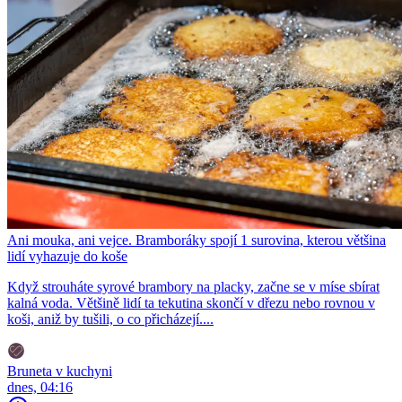
Ani mouka, ani vejce. Bramboráky spojí 1 surovina, kterou většina
lidí vyhazuje do koše
Když strouháte syrové brambory na placky, začne se v míse sbírat
kalná voda. Většině lidí ta tekutina skončí v dřezu nebo rovnou v
koši, aniž by tušili, o co přicházejí....
Bruneta v kuchyni
dnes, 04:16