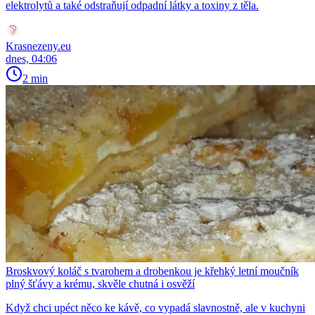
elektrolytů a také odstraňují odpadní látky a toxiny z těla.
Krasnezeny.eu
dnes, 04:06
2 min
Broskvový koláč s tvarohem a drobenkou je křehký letní moučník
plný šťávy a krému, skvěle chutná i osvěží
Když chci upéct něco ke kávě, co vypadá slavnostně, ale v kuchyni