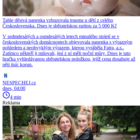
Tahle děsivá panenka vzbuzovala trauma u dětí z celého
Československa. Dnes je sběratelskou raritou za 5 000 Kč
V sedmdesátých a osmdesátých letech minulého století se v
československých domácnostech objevovala panenka s výrazným
pohledem a neobvyklým výrazem, kterou vyráběla Fatra, a.s..
Zatímco někteří ji milovali, jiní z ní měli noční můry. Dnes je tato
hračka vyhledávanou sběratelskou položkou, jejíž cena dosahuje až
pěti tisíc korun.
NESPECHEJ.cz
dnes, 04:00
4 min
Reklama