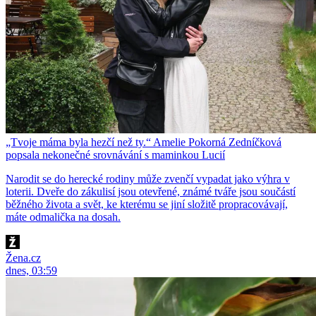
„Tvoje máma byla hezčí než ty.“ Amelie Pokorná Zedníčková
popsala nekonečné srovnávání s maminkou Lucií
Narodit se do herecké rodiny může zvenčí vypadat jako výhra v
loterii. Dveře do zákulisí jsou otevřené, známé tváře jsou součástí
běžného života a svět, ke kterému se jiní složitě propracovávají,
máte odmalička na dosah.
Žena.cz
dnes, 03:59