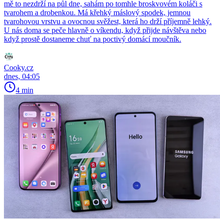
mě to nezdrží na půl dne, sahám po tomhle broskvovém koláči s
tvarohem a drobenkou. Má křehký máslový spodek, jemnou
tvarohovou vrstvu a ovocnou svěžest, která ho drží příjemně lehký.
U nás doma se peče hlavně o víkendu, když přijde návštěva nebo
když prostě dostaneme chuť na poctivý domácí moučník.
Cooky.cz
dnes, 04:05
4 min