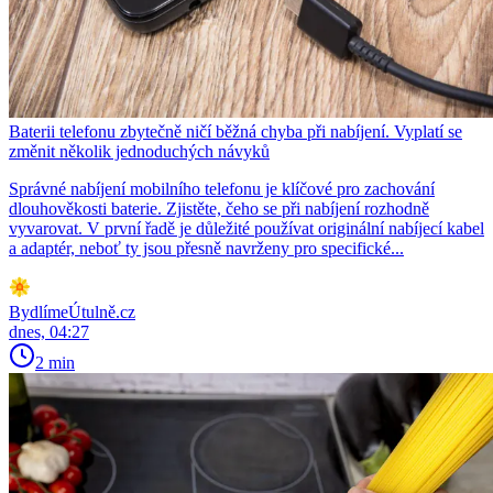
Baterii telefonu zbytečně ničí běžná chyba při nabíjení. Vyplatí se
změnit několik jednoduchých návyků
Správné nabíjení mobilního telefonu je klíčové pro zachování
dlouhověkosti baterie. Zjistěte, čeho se při nabíjení rozhodně
vyvarovat. V první řadě je důležité používat originální nabíjecí kabel
a adaptér, neboť ty jsou přesně navrženy pro specifické...
BydlímeÚtulně.cz
dnes, 04:27
2 min