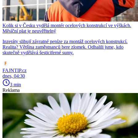
Kolik si v Česku vydělá montér ocelových konstrukcí ve výškách.
Měsíční plat je neuvěřitelný
Inzeráty slibují závratné peníze za montáž ocelových konstrukcí.
Realita? Většina zaměstnanců bere zlomek. Odhalili jsme, kdo
skutečně vydělává šesticiferné sumy.
FAJNTIP.cz
dnes, 04:30
3 min
Reklama