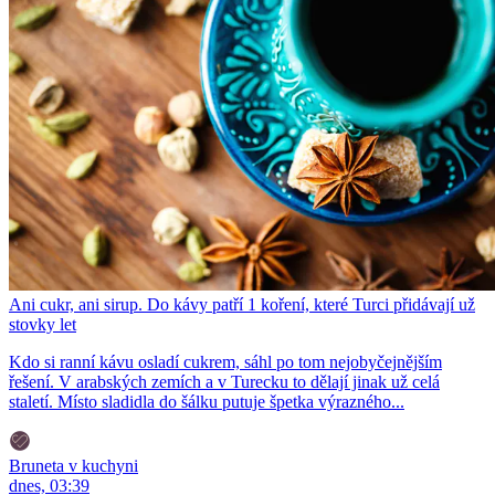
Ani cukr, ani sirup. Do kávy patří 1 koření, které Turci přidávají už
stovky let
Kdo si ranní kávu osladí cukrem, sáhl po tom nejobyčejnějším
řešení. V arabských zemích a v Turecku to dělají jinak už celá
staletí. Místo sladidla do šálku putuje špetka výrazného...
Bruneta v kuchyni
dnes, 03:39