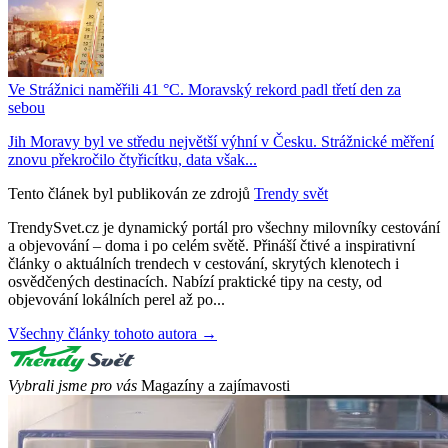
Ve Strážnici naměřili 41 °C. Moravský rekord padl třetí den za
sebou
Jih Moravy byl ve středu největší výhní v Česku. Strážnické měření
znovu překročilo čtyřicítku, data však...
Tento článek byl publikován ze zdrojů
Trendy svět
TrendySvet.cz je dynamický portál pro všechny milovníky cestování
a objevování – doma i po celém světě. Přináší čtivé a inspirativní
články o aktuálních trendech v cestování, skrytých klenotech i
osvědčených destinacích. Nabízí praktické tipy na cesty, od
objevování lokálních perel až po...
Všechny články tohoto autora →
Vybrali jsme pro vás
Magazíny a zajímavosti