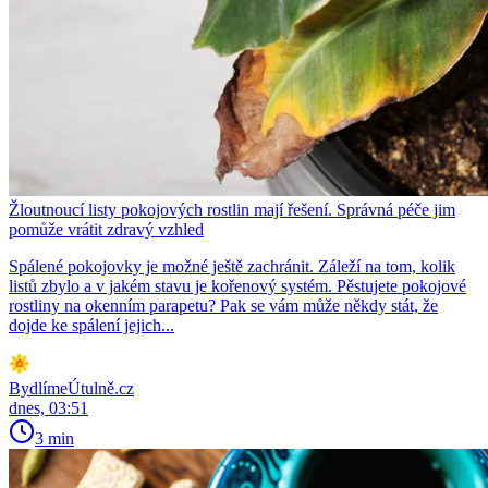
Žloutnoucí listy pokojových rostlin mají řešení. Správná péče jim
pomůže vrátit zdravý vzhled
Spálené pokojovky je možné ještě zachránit. Záleží na tom, kolik
listů zbylo a v jakém stavu je kořenový systém. Pěstujete pokojové
rostliny na okenním parapetu? Pak se vám může někdy stát, že
dojde ke spálení jejich...
BydlímeÚtulně.cz
dnes, 03:51
3 min