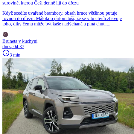
surovině, kterou Češi denně lijí do dřezu
Když scedíte uvařené brambory, obsah hrnce většinou putuje
rovnou do dřezu. Málokdo přitom tuší, že se v tu chvíli zbavuje
toho, díky čemu může být kaše nadýchaná a plná chuti....
Bruneta v kuchyni
dnes, 04:37
3 min