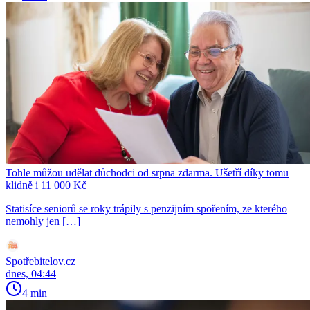
Tohle můžou udělat důchodci od srpna zdarma. Ušetří díky tomu
klidně i 11 000 Kč
Statisíce seniorů se roky trápily s penzijním spořením, ze kterého
nemohly jen […]
Spotřebitelov.cz
dnes, 04:44
4 min