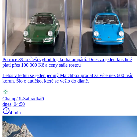
Po roce 89 to Češi vyhodili jako harampádí. Dnes za jeden kus lidé
platí přes 100 000 Kč a ceny stále rostou
Letos v lednu se jeden jediný Matchbox prodal za více než 600 tisíc
korun. Šlo o autíčko, které se vešlo do dlaně.
Chalupáři-Zahrádkáři
dnes, 04:50
4 min