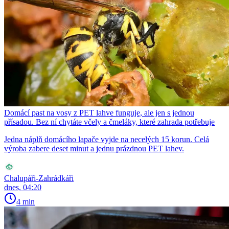
Domácí past na vosy z PET lahve funguje, ale jen s jednou
přísadou. Bez ní chytáte včely a čmeláky, které zahrada potřebuje
Jedna náplň domácího lapače vyjde na necelých 15 korun. Celá
výroba zabere deset minut a jednu prázdnou PET lahev.
Chalupáři-Zahrádkáři
dnes, 04:20
4 min