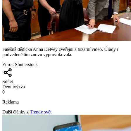
Falešná dědička Anna Delvey zveřejnila bizarní video. Úřady i
podvedené tím znovu vyprovokovala.
Zdroj
:
Shutterstock
Sdílet
Denní
výzva
0
Reklama
Další články z
Trendy svět