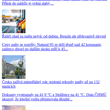
Přítok do nádrže je velmi slabý,...
Řidiči platí za naftu nejvíc od dubna. Benzín ale překvapivě zlevnil
Ceny paliv se rozešly: Natural 95 se drží těsně nad 42 korunami,
zatímco diesel po dalším skoku míří k 45...
Česko zažívá mimořádný rok: teplotní rekordy padly už na 132
stanicích
Doksany vystoupaly na 41,9 °C a Strážnice na 41 °C. Data ČHMÚ
ukazují, že letošní vedra přepisovala dlouhé...