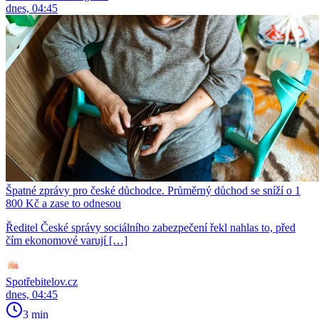
dnes, 04:45
Špatné zprávy pro české důchodce. Průměrný důchod se sníží o 1
800 Kč a zase to odnesou
Ředitel České správy sociálního zabezpečení řekl nahlas to, před
čím ekonomové varují […]
Spotřebitelov.cz
dnes, 04:45
3 min