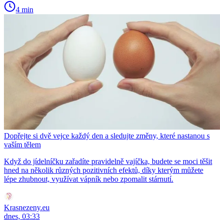
4 min
Dopřejte si dvě vejce každý den a sledujte změny, které nastanou s
vaším tělem
Když do jídelníčku zařadíte pravidelně vajíčka, budete se moci těšit
hned na několik různých pozitivních efektů, díky kterým můžete
lépe zhubnout, využívat vápník nebo zpomalit stárnutí.
Krasnezeny.eu
dnes, 03:33