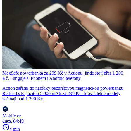
MagSafe powerbanka za 299 Kč v Actionu, jinde stojí přes 1 200
Kč. Funguje s iPhonem i Android telefony
Action zařadil do nabídky bezdrátovou magnetickou powerbanku
Re-load s kapacitou 5 000 mAh za 299 Kč. Srovnatelné modely
začínají nad 1 200 Kč.
Mobify.cz
dnes, 04:40
4 min