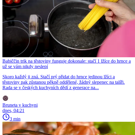
Babiččin trik na těstoviny funguje dokonale: stačí 1 lžíce do hrnce a
už se vám nikdy neslepí
Skoro každý ji zná. Stačí prý přidat do hrnce jedinou lžíci a
těstoviny pak zůstanou pěkně oddělené, žádný slepenec na talíři.
Rada se v českých kuchyních dědí z generace na...
Bruneta v kuchyni
dnes, 04:21
3 min