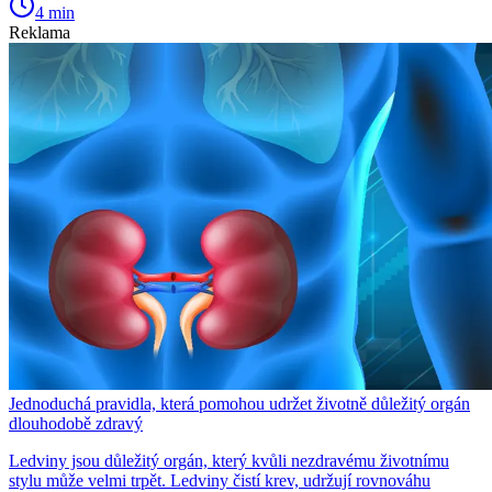
4 min
Reklama
Jednoduchá pravidla, která pomohou udržet životně důležitý orgán
dlouhodobě zdravý
Ledviny jsou důležitý orgán, který kvůli nezdravému životnímu
stylu může velmi trpět. Ledviny čistí krev, udržují rovnováhu