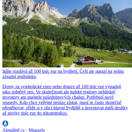
Itálie rozdává až 100 tisíc eur na bydlení. Češi ale narazí na jednu
zásadní podmínku
Domy za symbolické euro nebo dotace až 100 tisíc eur vypadají
jako splněný sen. Ve skutečnosti ale italské regiony nehledají
investory ani majitele prázdninových chalup. Potřebují nové
sousedy. Kdo chce veřejné peníze získat, musí se často skutečně
přestěhovat, zřídit si v obci hlavní bydliště a investovat další desítky
až stovky tisíc eur do rekonstrukce.
Aktuálně.cz - Magazín