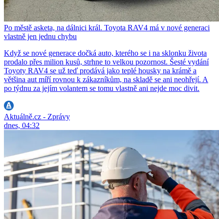
Po městě asketa, na dálnici král. Toyota RAV4 má v nové generaci
vlastně jen jednu chybu
Když se nové generace dočká auto, kterého se i na sklonku života
prodalo přes milion kusů, strhne to velkou pozornost. Šesté vydání
Toyoty RAV4 se už teď prodává jako teplé housky na krámě a
většina aut míří rovnou k zákazníkům, na skladě se ani neohřejí. A
po týdnu za jejím volantem se tomu vlastně ani nejde moc divit.
Aktuálně.cz - Zprávy
dnes, 04:32