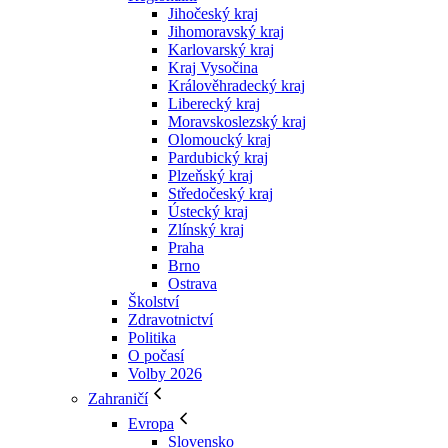
Jihočeský kraj
Jihomoravský kraj
Karlovarský kraj
Kraj Vysočina
Králověhradecký kraj
Liberecký kraj
Moravskoslezský kraj
Olomoucký kraj
Pardubický kraj
Plzeňský kraj
Středočeský kraj
Ústecký kraj
Zlínský kraj
Praha
Brno
Ostrava
Školství
Zdravotnictví
Politika
O počasí
Volby 2026
Zahraničí
Evropa
Slovensko