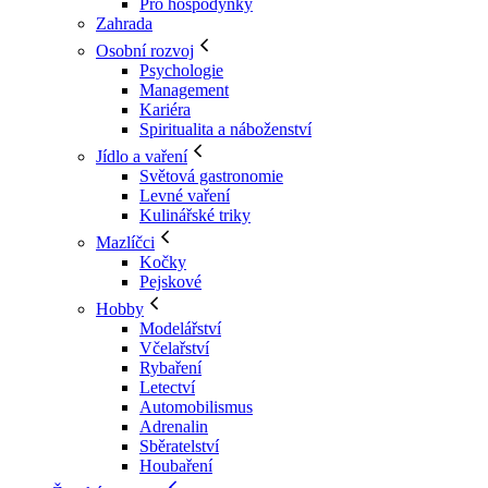
Pro hospodyňky
Zahrada
Osobní rozvoj
Psychologie
Management
Kariéra
Spiritualita a náboženství
Jídlo a vaření
Světová gastronomie
Levné vaření
Kulinářské triky
Mazlíčci
Kočky
Pejskové
Hobby
Modelářství
Včelařství
Rybaření
Letectví
Automobilismus
Adrenalin
Sběratelství
Houbaření