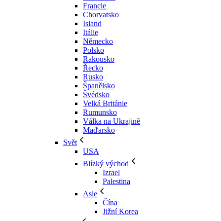
Francie
Chorvatsko
Island
Itálie
Německo
Polsko
Rakousko
Řecko
Rusko
Španělsko
Švédsko
Velká Británie
Rumunsko
Válka na Ukrajině
Maďarsko
Svět
USA
Blízký východ
Izrael
Palestina
Asie
Čína
Jižní Korea