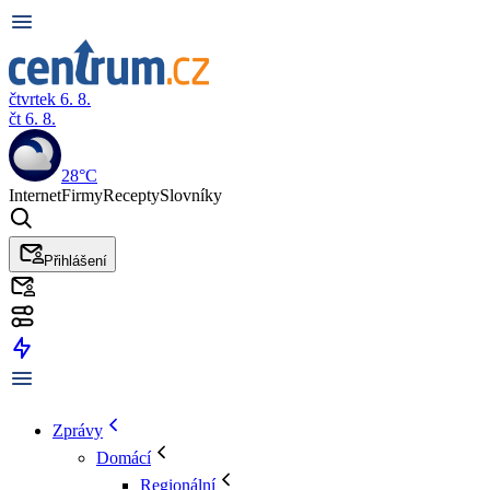
čtvrtek 6. 8.
čt 6. 8.
28°C
Internet
Firmy
Recepty
Slovníky
Přihlášení
Zprávy
Domácí
Regionální