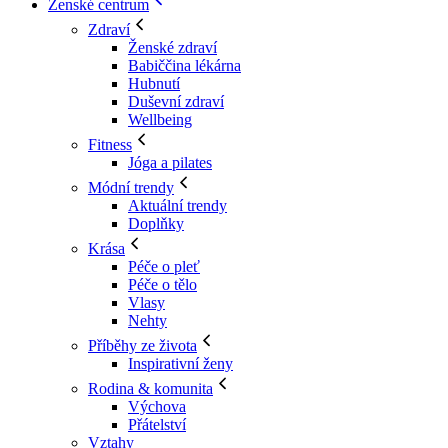
Ženské centrum
Zdraví
Ženské zdraví
Babiččina lékárna
Hubnutí
Duševní zdraví
Wellbeing
Fitness
Jóga a pilates
Módní trendy
Aktuální trendy
Doplňky
Krása
Péče o pleť
Péče o tělo
Vlasy
Nehty
Příběhy ze života
Inspirativní ženy
Rodina & komunita
Výchova
Přátelství
Vztahy