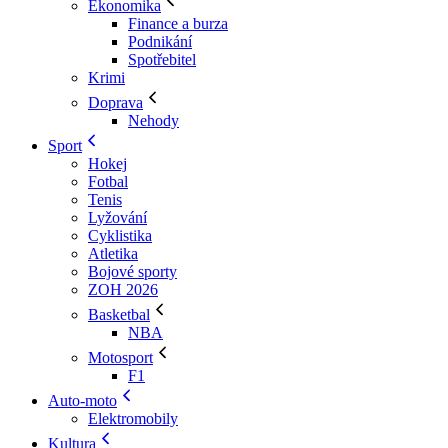
Ekonomika
Finance a burza
Podnikání
Spotřebitel
Krimi
Doprava
Nehody
Sport
Hokej
Fotbal
Tenis
Lyžování
Cyklistika
Atletika
Bojové sporty
ZOH 2026
Basketbal
NBA
Motosport
F1
Auto-moto
Elektromobily
Kultura