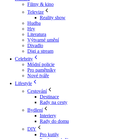
Filmy & kino
Televize
Reality show
Hudba
Hry
Literatura
Výtvarné umění
Divadlo
Digi a stream
Celebrity
Módní policie
Pro pamětníky
Nové tváře
Lifestyle
Cestování
Destinace
Rady na cesty
Bydlení
Interiery
Rady do domu
DIY
Pro kutily