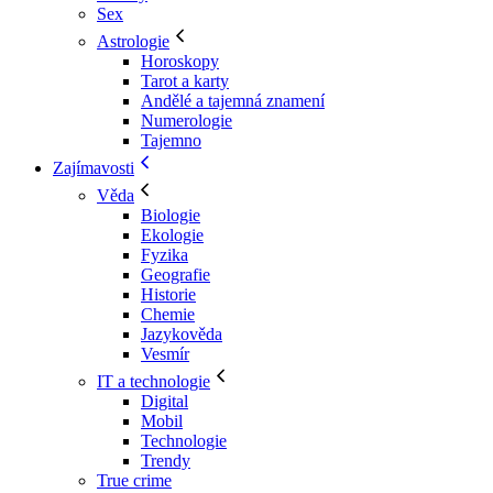
Sex
Astrologie
Horoskopy
Tarot a karty
Andělé a tajemná znamení
Numerologie
Tajemno
Zajímavosti
Věda
Biologie
Ekologie
Fyzika
Geografie
Historie
Chemie
Jazykověda
Vesmír
IT a technologie
Digital
Mobil
Technologie
Trendy
True crime