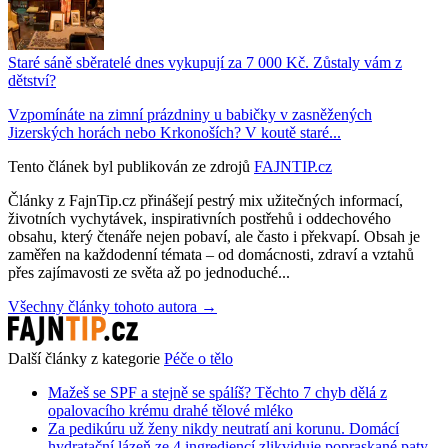
Staré sáně sběratelé dnes vykupují za 7 000 Kč. Zůstaly vám z
dětství?
Vzpomínáte na zimní prázdniny u babičky v zasněžených
Jizerských horách nebo Krkonoších? V koutě staré...
Tento článek byl publikován ze zdrojů
FAJNTIP.cz
Články z FajnTip.cz přinášejí pestrý mix užitečných informací,
životních vychytávek, inspirativních postřehů i oddechového
obsahu, který čtenáře nejen pobaví, ale často i překvapí. Obsah je
zaměřen na každodenní témata – od domácnosti, zdraví a vztahů
přes zajímavosti ze světa až po jednoduché...
Všechny články tohoto autora →
Další články z kategorie
Péče o tělo
Mažeš se SPF a stejně se spálíš? Těchto 7 chyb dělá z
opalovacího krému drahé tělové mléko
Za pedikúru už ženy nikdy neutratí ani korunu. Domácí
hydratační lázeň ze 4 ingrediencí zlikviduje popraskané paty