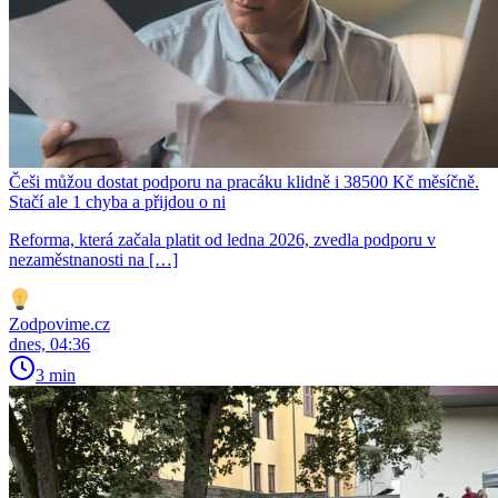
Češi můžou dostat podporu na pracáku klidně i 38500 Kč měsíčně.
Stačí ale 1 chyba a přijdou o ni
Reforma, která začala platit od ledna 2026, zvedla podporu v
nezaměstnanosti na […]
Zodpovime.cz
dnes, 04:36
3 min