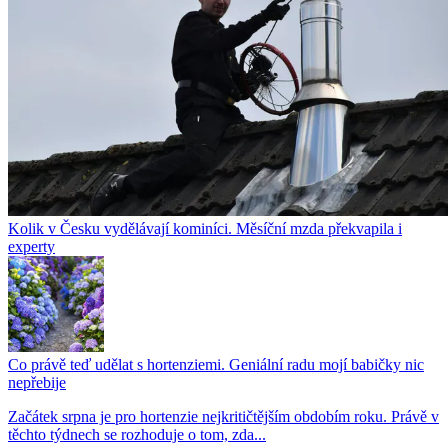
Kolik v Česku vydělávají kominíci. Měsíční mzda překvapila i
experty
Co právě teď udělat s hortenziemi. Geniální radu mojí babičky nic
nepřebije
Začátek srpna je pro hortenzie nejkritičtějším obdobím roku. Právě v
těchto týdnech se rozhoduje o tom, zda...