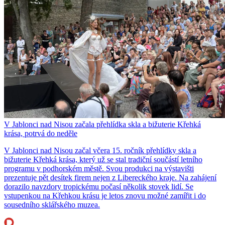
V Jablonci nad Nisou začala přehlídka skla a bižuterie Křehká
krása, potrvá do neděle
V Jablonci nad Nisou začal včera 15. ročník přehlídky skla a
bižuterie Křehká krása, který už se stal tradiční součástí letního
programu v podhorském městě. Svou produkci na výstavišti
prezentuje pět desítek firem nejen z Libereckého kraje. Na zahájení
dorazilo navzdory tropickému počasí několik stovek lidí. Se
vstupenkou na Křehkou krásu je letos znovu možné zamířit i do
sousedního sklářského muzea.