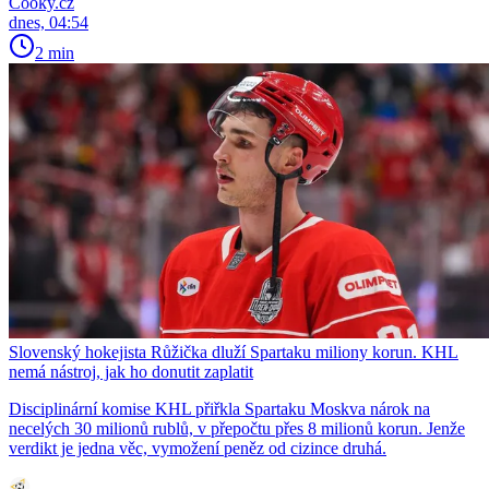
Cooky.cz
dnes, 04:54
2 min
Slovenský hokejista Růžička dluží Spartaku miliony korun. KHL
nemá nástroj, jak ho donutit zaplatit
Disciplinární komise KHL přiřkla Spartaku Moskva nárok na
necelých 30 milionů rublů, v přepočtu přes 8 milionů korun. Jenže
verdikt je jedna věc, vymožení peněz od cizince druhá.