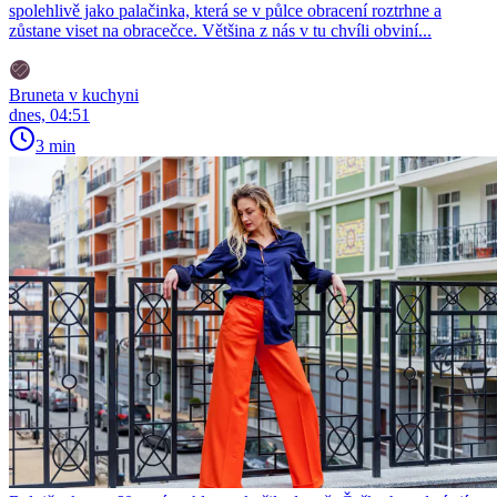
spolehlivě jako palačinka, která se v půlce obracení roztrhne a
zůstane viset na obracečce. Většina z nás v tu chvíli obviní...
Bruneta v kuchyni
dnes, 04:51
3 min