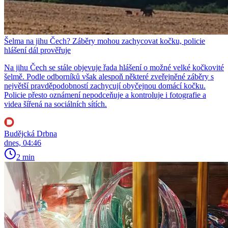
Šelma na jihu Čech? Záběry mohou zachycovat kočku, policie
hlášení dál prověřuje
Na jihu Čech se stále objevuje řada hlášení o možné velké kočkovité
šelmě. Podle odborníků však alespoň některé zveřejněné záběry s
největší pravděpodobností zachycují obyčejnou domácí kočku.
Policie přesto oznámení nepodceňuje a kontroluje i fotografie a
videa šířená na sociálních sítích.
Budějcká Drbna
dnes, 04:46
2 min