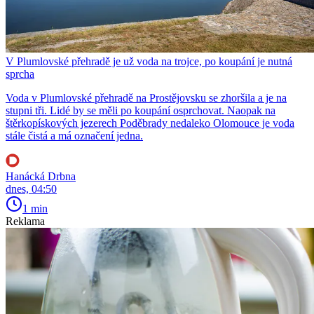
V Plumlovské přehradě je už voda na trojce, po koupání je nutná
sprcha
Voda v Plumlovské přehradě na Prostějovsku se zhoršila a je na
stupni tři. Lidé by se měli po koupání osprchovat. Naopak na
štěrkopískových jezerech Poděbrady nedaleko Olomouce je voda
stále čistá a má označení jedna.
Hanácká Drbna
dnes, 04:50
1 min
Reklama