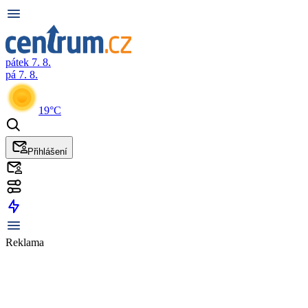
pátek 7. 8.
pá 7. 8.
19°C
Přihlášení
Reklama