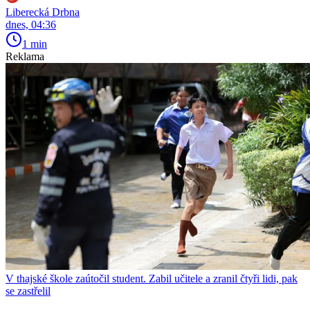
Liberecká Drbna
dnes, 04:36
1 min
Reklama
V thajské škole zaútočil student. Zabil učitele a zranil čtyři lidi, pak
se zastřelil