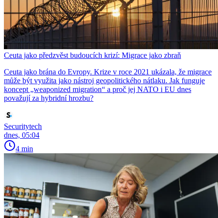
Ceuta jako předzvěst budoucích krizí: Migrace jako zbraň
Ceuta jako brána do Evropy. Krize v roce 2021 ukázala, že migrace
může být využita jako nástroj geopolitického nátlaku. Jak funguje
koncept „weaponized migration“ a proč jej NATO i EU dnes
považují za hybridní hrozbu?
Securitytech
dnes, 05:04
4 min