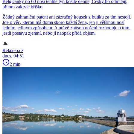
Belgičanky po 60 nosí tenhle typ košile denně, Češky ho odmítají,
přitom zakryje bříško
Žádný zahraniční patent ani zázračný kousek z butiku za tím nestojí.
Jde o věc, kterou má doma skoro každá žena, jen ji většinou nosí
jedním jediným způsobem. A právě způsob nošení rozhoduje o tom,
jestli postavu zjemní, nebo jí naopak přidá objem.
Relaxeo.cz
dnes, 04:51
2 min