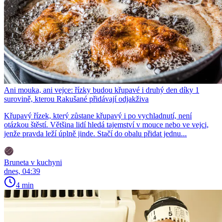
Ani mouka, ani vejce: řízky budou křupavé i druhý den díky 1
surovině, kterou Rakušané přidávají odjakživa
Křupavý řízek, který zůstane křupavý i po vychladnutí, není
otázkou štěstí. Většina lidí hledá tajemství v mouce nebo ve vejci,
jenže pravda leží úplně jinde. Stačí do obalu přidat jednu...
Bruneta v kuchyni
dnes, 04:39
4 min