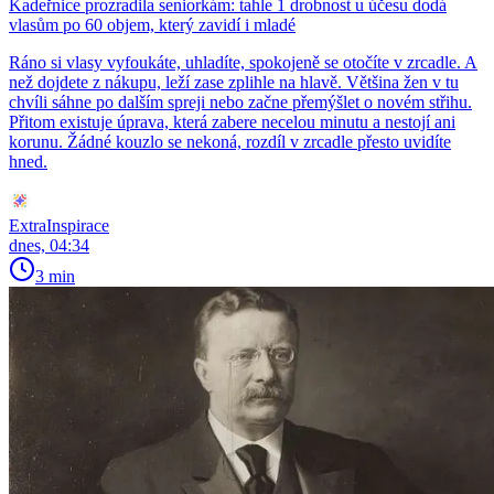
Kadeřnice prozradila seniorkám: tahle 1 drobnost u účesu dodá
vlasům po 60 objem, který zavidí i mladé
Ráno si vlasy vyfoukáte, uhladíte, spokojeně se otočíte v zrcadle. A
než dojdete z nákupu, leží zase zplihle na hlavě. Většina žen v tu
chvíli sáhne po dalším spreji nebo začne přemýšlet o novém střihu.
Přitom existuje úprava, která zabere necelou minutu a nestojí ani
korunu. Žádné kouzlo se nekoná, rozdíl v zrcadle přesto uvidíte
hned.
ExtraInspirace
dnes, 04:34
3 min