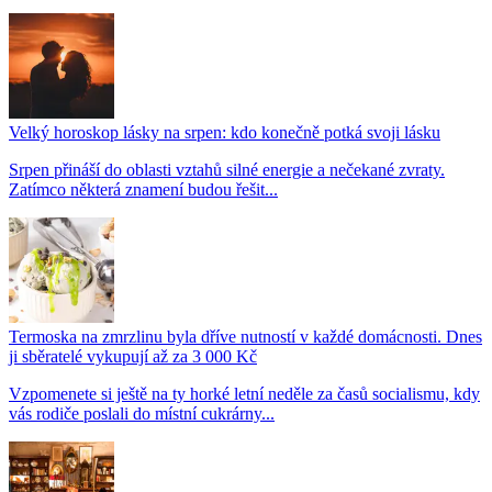
Velký horoskop lásky na srpen: kdo konečně potká svoji lásku
Srpen přináší do oblasti vztahů silné energie a nečekané zvraty.
Zatímco některá znamení budou řešit...
Termoska na zmrzlinu byla dříve nutností v každé domácnosti. Dnes
ji sběratelé vykupují až za 3 000 Kč
Vzpomenete si ještě na ty horké letní neděle za časů socialismu, kdy
vás rodiče poslali do místní cukrárny...