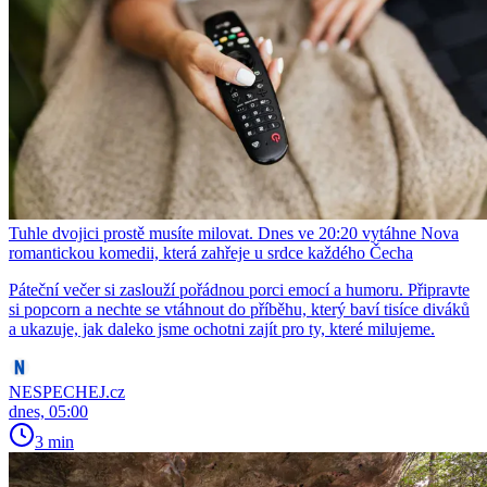
Tuhle dvojici prostě musíte milovat. Dnes ve 20:20 vytáhne Nova
romantickou komedii, která zahřeje u srdce každého Čecha
Páteční večer si zaslouží pořádnou porci emocí a humoru. Připravte
si popcorn a nechte se vtáhnout do příběhu, který baví tisíce diváků
a ukazuje, jak daleko jsme ochotni zajít pro ty, které milujeme.
NESPECHEJ.cz
dnes, 05:00
3 min