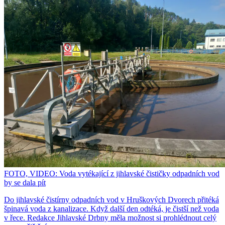
FOTO, VIDEO: Voda vytékající z jihlavské čističky odpadních vod
by se dala pít
Do jihlavské čistírny odpadních vod v Hruškových Dvorech přitéká
špinavá voda z kanalizace. Když další den odtéká, je čistší než voda
v řece. Redakce Jihlavské Drbny měla možnost si prohlédnout celý