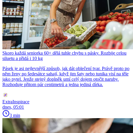
Skoro každá seniorka 60+ dělá tuhle chybu s pásky. Rozbije celou
siluetu a přidá i 10 kg
Pásek je asi nejlevnější způsob, jak dát oblečení tvar. Právě proto po
něm ženy po šedesátce sahají, když jim šaty nebo tunika visí na těle
jako pytel. Jenže stejný doplněk umí celý dojem otočit naruby.
Rozhoduje přitom pár centimetrů a jedna jediná dírka.
ExtraInspirace
dnes, 05:01
3 min