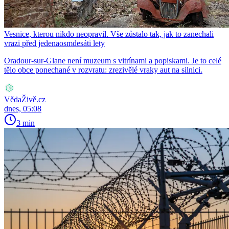
Vesnice, kterou nikdo neopravil. Vše zůstalo tak, jak to zanechali
vrazi před jedenaosmdesáti lety
Oradour-sur-Glane není muzeum s vitrínami a popiskami. Je to celé
tělo obce ponechané v rozvratu: zrezivělé vraky aut na silnici.
VědaŽivě.cz
dnes, 05:08
3 min