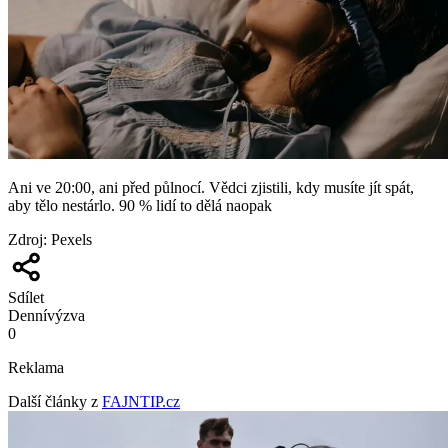
Ani ve 20:00, ani před půlnocí. Vědci zjistili, kdy musíte jít spát,
aby tělo nestárlo. 90 % lidí to dělá naopak
Zdroj
:
Pexels
Sdílet
Denní
výzva
0
Reklama
Další články z
FAJNTIP.cz