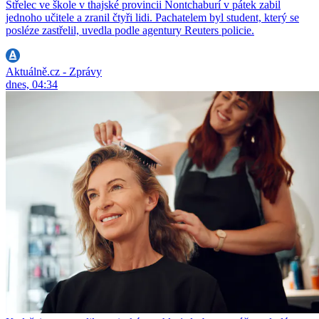
Střelec ve škole v thajské provincii Nontchaburí v pátek zabil
jednoho učitele a zranil čtyři lidi. Pachatelem byl student, který se
posléze zastřelil, uvedla podle agentury Reuters policie.
Aktuálně.cz - Zprávy
dnes, 04:34