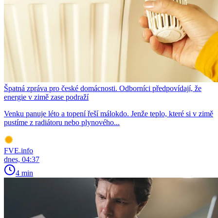
Špatná zpráva pro české domácnosti. Odborníci předpovídají, že
energie v zimě zase podraží
Venku panuje léto a topení řeší málokdo. Jenže teplo, které si v zimě
pustíme z radiátoru nebo plynového...
FVE.info
dnes, 04:37
4 min