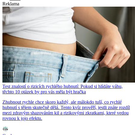
Reklama
Test znalostí o rizicích rychlého hubnutí: Pokud si hlídáte váhu,
těchto 10 otázek by pro vás měla být hračka
Zhubnout rychle chce skoro každý, ale málokdo tuší, co rychlé
hubnutí s tělem skutečně dělá. Tento kvíz prověří, jestli znáte rozdíl
mezi zdravým shazováním kil a rizikovými zkratkami, které vedou
rovnou k jojo efektu.