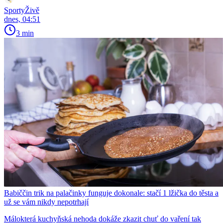
SportyŽivě
dnes, 04:51
3 min
Babiččin trik na palačinky funguje dokonale: stačí 1 lžička do těsta a
už se vám nikdy nepotrhají
Málokterá kuchyňská nehoda dokáže zkazit chuť do vaření tak