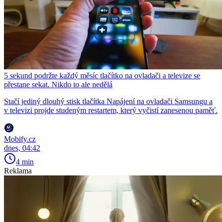
5 sekund podržte každý měsíc tlačítko na ovladači a televize se
přestane sekat. Nikdo to ale nedělá
Stačí jediný dlouhý stisk tlačítka Napájení na ovladači Samsungu a
v televizi projde studeným restartem, který vyčistí zanesenou paměť.
Mobify.cz
dnes, 04:42
4 min
Reklama