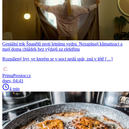
Geniální trik Španělů proti letnímu vedru. Nezapínají klimatizaci a
mají doma chládek bez výdajů za elektřinu
Rozpálený byt, ve kterém se v noci nedá spát, zná v létě […]
PrimaProstor.cz
dnes, 04:41
4 min