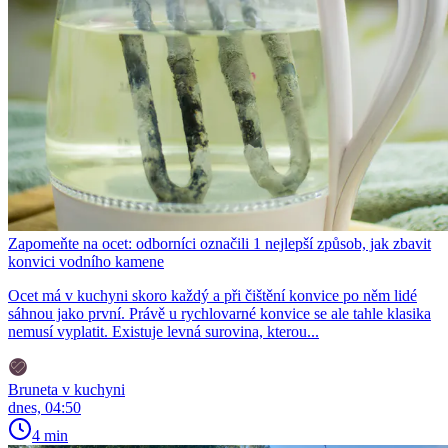
Zapomeňte na ocet: odborníci označili 1 nejlepší způsob, jak zbavit
konvici vodního kamene
Ocet má v kuchyni skoro každý a při čištění konvice po něm lidé
sáhnou jako první. Právě u rychlovarné konvice se ale tahle klasika
nemusí vyplatit. Existuje levná surovina, kterou...
Bruneta v kuchyni
dnes, 04:50
4 min