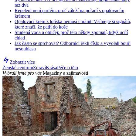
raz dva
Repelent není parfém: proč záleží na pořadí s opalovacím
krémem
Opalovací krém z loňska nemusí chránit: Všímejte si signálů,
které značí, že patří do koše
Studená voda a obličej: proč tělo někdy zpomalí, když ucítí
chlad
Jak často se sprchovat? Odborníci řekli číslo a vyvolali bouři
nesouhlasu
Zobrazit více
Ženské centrum
Zdraví
Krása
Péče o tělo
Vybrali jsme pro vás
Magazíny a zajímavosti