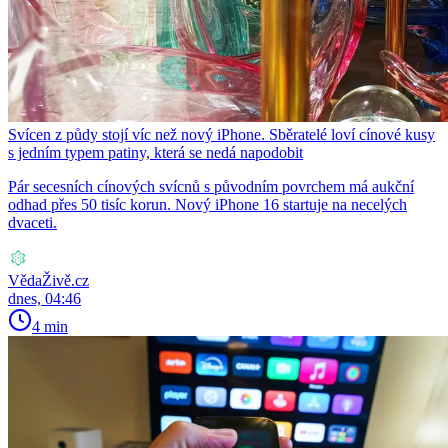
Svícen z půdy stojí víc než nový iPhone. Sběratelé loví cínové kusy
s jedním typem patiny, která se nedá napodobit
Pár secesních cínových svícnů s původním povrchem má aukční
odhad přes 50 tisíc korun. Nový iPhone 16 startuje na necelých
dvaceti.
VědaŽivě.cz
dnes, 04:46
4 min