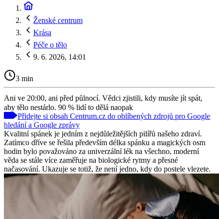
Ženské centrum
Krása
Péče o tělo
9. 6. 2026, 14:01
3 min
Ani ve 20:00, ani před půlnocí. Vědci zjistili, kdy musíte jít spát,
aby tělo nestárlo. 90 % lidí to dělá naopak
Přidejte si obsah Centrum.cz do oblíbených zdrojů pro Google
hledání a Google zprávy
Kvalitní spánek je jedním z nejdůležitějších pilířů našeho zdraví.
Zatímco dříve se řešila především délka spánku a magických osm
hodin bylo považováno za univerzální lék na všechno, moderní
věda se stále více zaměřuje na biologické rytmy a přesné
načasování. Ukazuje se totiž, že není jedno, kdy do postele vlezete.