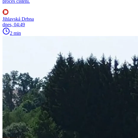
proces čištění.
Jihlavská Drbna
dnes, 04:49
2 min