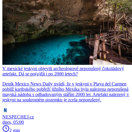
V mexické jeskyni objevili archeologové neporušený čokoládový
artefakt. Dá se po(u)žít i po 2000 letech?
Deník Mexico News Daily uvádí, že v jeskyni v Playa del Carmen
poblíž karibského pobřeží jižního Mexika byla nalezena neporušená
mayská nádoba s odhadovaným stářím 2000 let. Artefakt nalezený v
jeskyni na soukromém pozemku je zcela neporušený.
NESPECHEJ.cz
dnes, 05:00
2 min