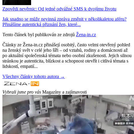
Zpovědi nevěrnic: Od jedné odvážné SMS k dvojímu životu
Jak snadno se může nevinná zpráva změnit v několikaletou aféru?
Přinášíme autentická přiznání žen, které...
Tento článek byl publikován ze zdrojů
Žena-in.cz
Články ze Žena-in.cz přinášejí osobitý, často velmi otevřený pohled
na ženský svět v celé jeho šíři – od vztahů, rodiny a domácnosti až
po aktuální společenská témata nebo osobní zkušenosti. Jejich silnou
stránkou je autenticita, blízkost a schopnost otevřít i citlivá témata s
lidskostí, empatií...
Všechny články tohoto autora →
Vybrali jsme pro vás
Magazíny a zajímavosti