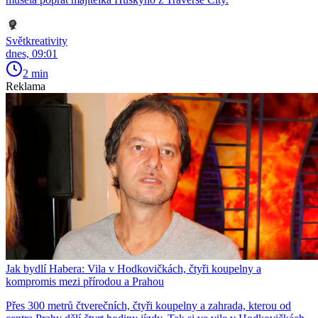
Světkreativity
dnes, 09:01
2 min
Reklama
Jak bydlí Habera: Vila v Hodkovičkách, čtyři koupelny a
kompromis mezi přírodou a Prahou
Přes 300 metrů čtverečních, čtyři koupelny a zahrada, kterou od