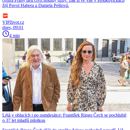
centra Prahy dělí čtvrt hodiny jízdy. Tak si ve vile v Hodkovičkách
žijí Pavol Habera a Daniela Peštová.
VIPživot.cz
dnes, 09:01
4 min
Létá v oblacích i po osmdesátce: František Ringo Čech se pochlubil
o 37 let mladší pilotkou