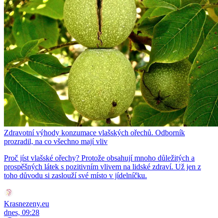
Zdravotní výhody konzumace vlašských ořechů. Odborník
prozradil, na co všechno mají vliv
Proč jíst vlašské ořechy? Protože obsahují mnoho důležitých a
prospěšných látek s pozitivním vlivem na lidské zdraví. Už jen z
toho důvodu si zaslouží své místo v jídelníčku.
Krasnezeny.eu
dnes, 09:28