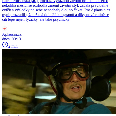
Lucie Polišenská (40) prochází výraznou životní proměnou. Před
několika měsíci se rozhodla změnit životní styl, začala pravidelně
cvičit a výsledky na sebe nenechaly dlouho čekat. Pro Aplausin.cz
nyní prozradila, že už má dole 22 kilogramů a díky nové rutině se
cítí lépe nejen fyzicky, ale také psychicky.
Aplausin.cz
dnes, 09:13
2 min