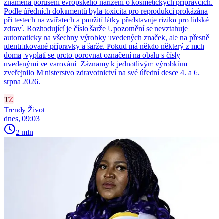
znamená porušení evropského nařízení o kosmetických přípravcích.
Podle úředních dokumentů byla toxicita pro reprodukci prokázána
při testech na zvířatech a použití látky představuje riziko pro lidské
zdraví. Rozhodující je číslo šarže Upozornění se nevztahuje
automaticky na všechny výrobky uvedených značek, ale na přesně
identifikované přípravky a šarže. Pokud má někdo některý z nich
doma, vyplatí se proto porovnat označení na obalu s čísly
uvedenými ve varování. Záznamy k jednotlivým výrobkům
zveřejnilo Ministerstvo zdravotnictví na své úřední desce 4. a 6.
srpna 2026.
Trendy Život
dnes, 09:03
2 min