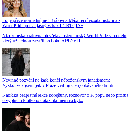
To je přece normální, ne? Královna Máxima přepsala historii a z
WorldPridu poslal jasný vzkaz LGBTQIA+
Nizozemská královna otevřela amsterdamský WorldPride v modelu,
který už jednou zazářil po boku Alžběty II....
Nevinné pozvání na kafe končí náboženským fanatismem:
Vyzkoušela jsem, jak v Praze verbují členy obávaného hnutí
Nabídka bezplatné lekce korejštiny, rozhovor o K-popu nebo prosba
o vyplnění krátkého dotazníku nemusí být...