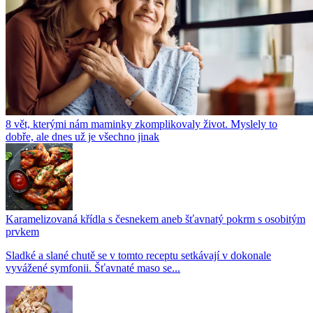
8 vět, kterými nám maminky zkomplikovaly život. Myslely to
dobře, ale dnes už je všechno jinak
Karamelizovaná křídla s česnekem aneb šťavnatý pokrm s osobitým
prvkem
Sladké a slané chutě se v tomto receptu setkávají v dokonale
vyvážené symfonii. Šťavnaté maso se...