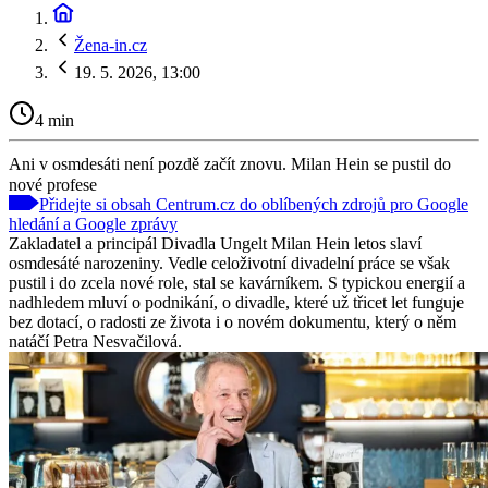
Žena-in.cz
19. 5. 2026, 13:00
4 min
Ani v osmdesáti není pozdě začít znovu. Milan Hein se pustil do
nové profese
Přidejte si obsah Centrum.cz do oblíbených zdrojů pro Google
hledání a Google zprávy
Zakladatel a principál Divadla Ungelt Milan Hein letos slaví
osmdesáté narozeniny. Vedle celoživotní divadelní práce se však
pustil i do zcela nové role, stal se kavárníkem. S typickou energií a
nadhledem mluví o podnikání, o divadle, které už třicet let funguje
bez dotací, o radosti ze života i o novém dokumentu, který o něm
natáčí Petra Nesvačilová.