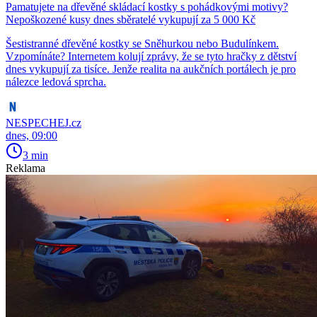
Pamatujete na dřevěné skládací kostky s pohádkovými motivy?
Nepoškozené kusy dnes sběratelé vykupují za 5 000 Kč
Šestistranné dřevěné kostky se Sněhurkou nebo Budulínkem.
Vzpomínáte? Internetem kolují zprávy, že se tyto hračky z dětství
dnes vykupují za tisíce. Jenže realita na aukčních portálech je pro
nálezce ledová sprcha.
NESPECHEJ.cz
dnes, 09:00
3 min
Reklama