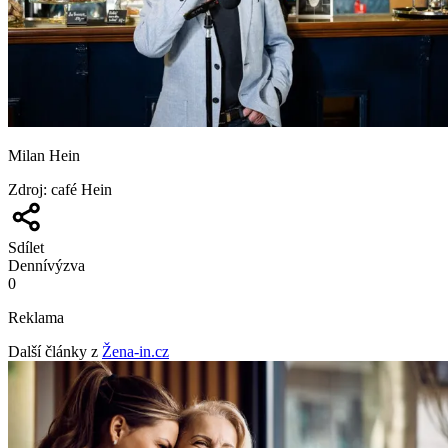
Milan Hein
Zdroj
:
café Hein
Sdílet
Denní
výzva
0
Reklama
Další články z
Žena-in.cz