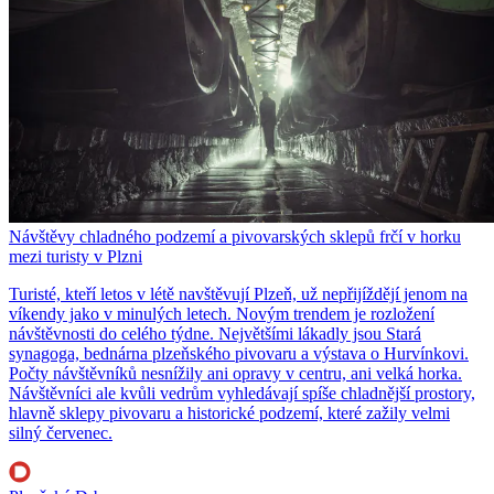
Návštěvy chladného podzemí a pivovarských sklepů frčí v horku
mezi turisty v Plzni
Turisté, kteří letos v létě navštěvují Plzeň, už nepřijíždějí jenom na
víkendy jako v minulých letech. Novým trendem je rozložení
návštěvnosti do celého týdne. Největšími lákadly jsou Stará
synagoga, bednárna plzeňského pivovaru a výstava o Hurvínkovi.
Počty návštěvníků nesnížily ani opravy v centru, ani velká horka.
Návštěvníci ale kvůli vedrům vyhledávají spíše chladnější prostory,
hlavně sklepy pivovaru a historické podzemí, které zažily velmi
silný červenec.