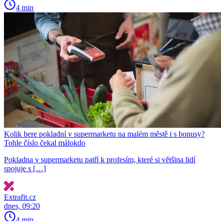
4 min
Kolik bere pokladní v supermarketu na malém městě i s bonusy?
Tohle číslo čekal málokdo
Pokladna v supermarketu patří k profesím, které si většina lidí
spojuje s […]
Extrafit.cz
dnes, 09:20
4 min