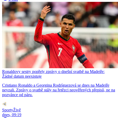
Ronaldovy sestry popřely zprávy o dnešní svatbě na Madeiře:
Žádné datum neexistuje
Cristiano Ronaldo a Georgina Rodríguezová se dnes na Madeiře
nevzali. Zprávy o svatbě stály na řetězci neověřených přepisů, ne na
pozvánce od páru.
SportyŽivě
dnes, 09:19