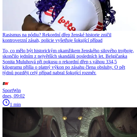
Rasismus na pódiu? Rekordní dřep ženské historie zničil
kontroverzní zásah, policie vyšetřuje šokující případ
To, co mělo být historickým okamžikem ženského silového trojboje,
skončilo jedním z největších skandálů posledních let. Belgičanka
Sonita Muluhová při pokusu o rekordní dřep s váhou 334,5
kilogramu přišla o platný výkon po zásahu člena obsluhy. O pět
týdnů později celý případ nabral šokující rozměr.
SportWin
dnes, 09:02
1 min