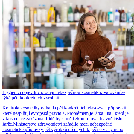
Hygienici objevili v prodeji nebezpečnou kosmetiku: Varování se
týká pěti konkrétních výrobků
Kontrola kosmetiky odhalila pět konkrétních vlasových přípravků,
které nesplňují evropská pravidla. Problémem je látka lilial, která je
v kosmetice zakázaná. Lidé by si měli zkontrolovat hlavně číslo
šarže.Ministerstvo zdravotnictví zařadilo mezi nebezpečné
kosmetické přípravky pět výrobků určených k péči o vlasy nebo