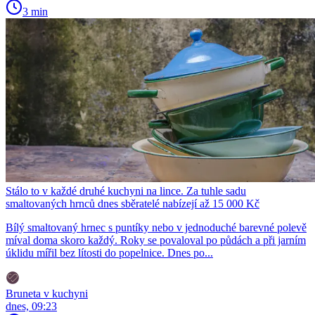
3 min
Stálo to v každé druhé kuchyni na lince. Za tuhle sadu
smaltovaných hrnců dnes sběratelé nabízejí až 15 000 Kč
Bílý smaltovaný hrnec s puntíky nebo v jednoduché barevné polevě
míval doma skoro každý. Roky se povaloval po půdách a při jarním
úklidu mířil bez lítosti do popelnice. Dnes po...
Bruneta v kuchyni
dnes, 09:23