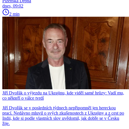
Plzeňská Drbna
dnes, 09:02
2 min
Jiří Dvořák o výjezdu na Ukrajinu, kde viděl samé hrůzy: Vadí mu,
co někteří o válce tvrdí
Jiří Dvořák se v posledních týdnech nepřipomněl jen hereckou
prací. Nedávno mluvil o svých zkušenostech z Ukrajiny a z cest po
Indii, kde si podle vlastních slov uvědomil, jak dobře se v Česku
žije.