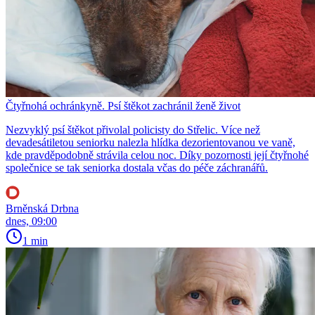
Čtyřnohá ochránkyně. Psí štěkot zachránil ženě život
Nezvyklý psí štěkot přivolal policisty do Střelic. Více než
devadesátiletou seniorku nalezla hlídka dezorientovanou ve vaně,
kde pravděpodobně strávila celou noc. Díky pozornosti její čtyřnohé
společnice se tak seniorka dostala včas do péče záchranářů.
Brněnská Drbna
dnes, 09:00
1 min