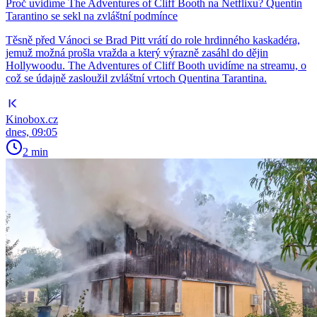
Proč uvidíme The Adventures of Cliff Booth na Netflixu? Quentin
Tarantino se sekl na zvláštní podmínce
Těsně před Vánoci se Brad Pitt vrátí do role hrdinného kaskadéra,
jemuž možná prošla vražda a který výrazně zasáhl do dějin
Hollywoodu. The Adventures of Cliff Booth uvidíme na streamu, o
což se údajně zasloužil zvláštní vrtoch Quentina Tarantina.
Kinobox.cz
dnes, 09:05
2 min