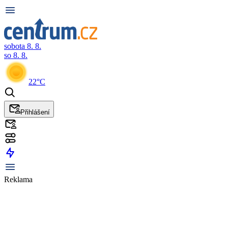
sobota 8. 8.
so 8. 8.
22°C
Přihlášení
Reklama