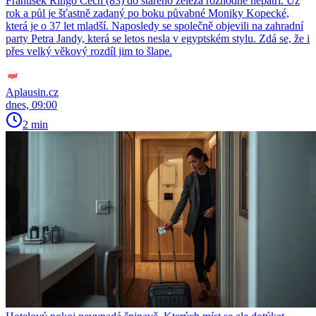
František Ringo Čech (83) do starého železa rozhodně nepatří. Už
rok a půl je šťastně zadaný po boku půvabné Moniky Kopecké,
která je o 37 let mladší. Naposledy se společně objevili na zahradní
party Petra Jandy, která se letos nesla v egyptském stylu. Zdá se, že i
přes velký věkový rozdíl jim to šlape.
Aplausin.cz
dnes, 09:00
2 min