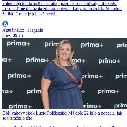
kolem objektu kroužila ostraha, prázdné operační sály urbexerka
Lost in Time dokázala zdokumentovat. Brzy tu místo lékařů budou
žít lidé. Tohle je její svědectví.
Aktuálně.cz - Magazín
dnes, 09:15
Obří váhový skok Lucie Polišenské: Má dole 22 kilo a popsala, jak
se jí změnilo tělo