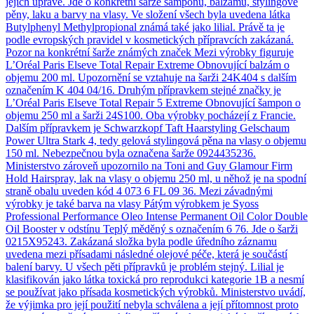
jejich úpravě. Jde o konkrétní šarže šamponu, balzámu, stylingové
pěny, laku a barvy na vlasy. Ve složení všech byla uvedena látka
Butylphenyl Methylpropional známá také jako lilial. Právě ta je
podle evropských pravidel v kosmetických přípravcích zakázaná.
Pozor na konkrétní šarže známých značek Mezi výrobky figuruje
L’Oréal Paris Elseve Total Repair Extreme Obnovující balzám o
objemu 200 ml. Upozornění se vztahuje na šarži 24K404 s dalším
označením K 404 04/16. Druhým přípravkem stejné značky je
L’Oréal Paris Elseve Total Repair 5 Extreme Obnovující šampon o
objemu 250 ml a šarži 24S100. Oba výrobky pocházejí z Francie.
Dalším přípravkem je Schwarzkopf Taft Haarstyling Gelschaum
Power Ultra Stark 4, tedy gelová stylingová pěna na vlasy o objemu
150 ml. Nebezpečnou byla označena šarže 0924435236.
Ministerstvo zároveň upozornilo na Toni and Guy Glamour Firm
Hold Hairspray, lak na vlasy o objemu 250 ml, u něhož je na spodní
straně obalu uveden kód 4 073 6 FL 09 36. Mezi závadnými
výrobky je také barva na vlasy Pátým výrobkem je Syoss
Professional Performance Oleo Intense Permanent Oil Color Double
Oil Booster v odstínu Teplý měděný s označením 6 76. Jde o šarži
0215X95243. Zakázaná složka byla podle úředního záznamu
uvedena mezi přísadami následné olejové péče, která je součástí
balení barvy. U všech pěti přípravků je problém stejný. Lilial je
klasifikován jako látka toxická pro reprodukci kategorie 1B a nesmí
se používat jako přísada kosmetických výrobků. Ministerstvo uvádí,
že výjimka pro její použití nebyla schválena a její přítomnost proto