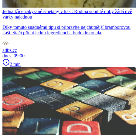
Jedna lžíce zakysané smetany v kaši. Rodina si od té doby žádá dvě
várky najednou
Díky tomuto snadnému tipu si připravíte nejchutnější bramborovou
kaši. Stačí přidat jednu ingredienci a bude dokonalá.
adbz.cz
dnes, 09:00
2 min