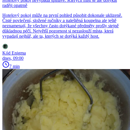
Hotelový pokoj nevypadá špinavě. Kterých míst se ale dotýkat
raději opatrně
Hotelový pokoj může na první pohled působit dokonale uklizeně.
Čisté povlečení, složené ručníky a naleštěná koupelna ale ještě
neznamenají, že všechny často dotýkané předměty prošly stejně
důkladnou péčí. Největší pozornost si nezaslouží místa, která
vypadají nejhůř, ale ta, kterých se dotýká každý host.
Kód Enigma
dnes, 09:00
7 min