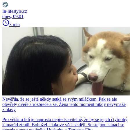
In-lifestyle.cz
dnes, 09:01
3 min
Nevěřila, že se ještě někdy setká se svým miláčkem. Pak se ale
otevřely dveře a rozbrečela se. Žena tento moment nikdy nevymaže
z hlavy
Pro většinu lidí je naprosto nepředstavitelné, že by se jejich čtyřnohý
kamarád ztratil. Bohužel, i takové věci se dějí. Se stejnou situací se
musela poprat majitelka Huskyho z Traverse City.