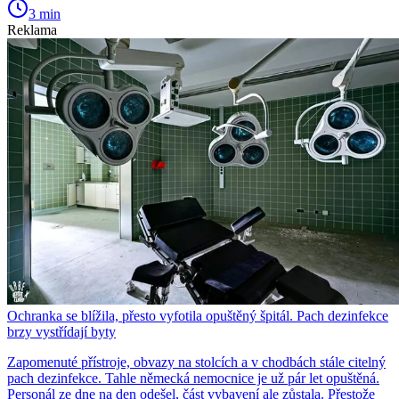
3 min
Reklama
Ochranka se blížila, přesto vyfotila opuštěný špitál. Pach dezinfekce
brzy vystřídají byty
Zapomenuté přístroje, obvazy na stolcích a v chodbách stále citelný
pach dezinfekce. Tahle německá nemocnice je už pár let opuštěná.
Personál ze dne na den odešel, část vybavení ale zůstala. Přestože