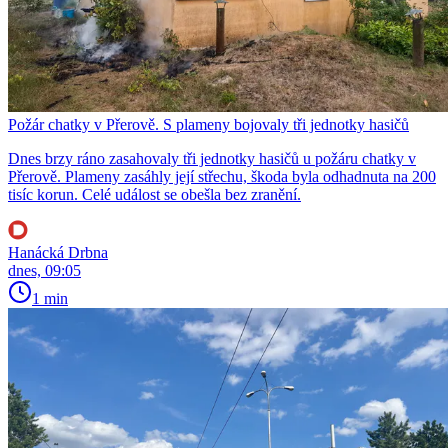
Požár chatky v Přerově. S plameny bojovaly tři jednotky hasičů
Dnes brzy ráno zasahovaly tři jednotky hasičů u požáru chatky v
Přerově. Plameny zasáhly její střechu, škoda byla odhadnuta na 200
tisíc korun. Celé událost se obešla bez zranění.
Hanácká Drbna
dnes, 09:05
1 min