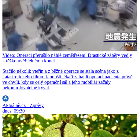
Video: Operaci přerušilo náhlé zemětřesení. Drastické záběry vedly
k těžko uvěřitelnému konci
Stačilo několik vteřin a z běžné operace se stala scéna jako z
katastrofického filmu. Japonští lékaři zahájili operaci pacienta právě
ve chvíli, kdy se celý operační sál a jeho mobiliář začaly
nekontrolovatelně kývat.
Aktuálně.cz - Zprávy
dnes, 09:30