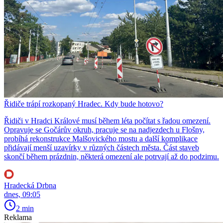
Řidiče trápí rozkopaný Hradec. Kdy bude hotovo?
Řidiči v Hradci Králové musí během léta počítat s řadou omezení.
Opravuje se Gočárův okruh, pracuje se na nadjezdech u Flošny,
probíhá rekonstrukce Malšovického mostu a další komplikace
přidávají menší uzavírky v různých částech města. Část staveb
skončí během prázdnin, některá omezení ale potrvají až do podzimu.
Hradecká Drbna
dnes, 09:05
2 min
Reklama