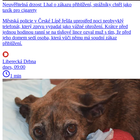
Neuvěřitelná drzost: Lhal o zákazu přiblížení, strážníky chtěl jako
taxík pro cigarety
Městská policie v České Lípě řešila uprostřed noci neobvyklý
telefonát, který zprvu vypadal jako vážné ohrožení. Krátce před
jednou hodinou ranní se na tísňové lince ozval muž s tím, že před
jeho domem sedí osoba, která vůči němu má soudní zákaz
přiblížení.
Liberecká Drbna
dnes, 09:00
1 min