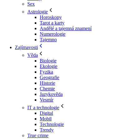
Sex
Astrologie
Horoskopy
Tarot a karty
Andělé a tajemná znamení
Numerologie
Tajemno
Zajímavosti
Věda
Biologie
Ekologie
Fyzika
Geografie
Historie
Chemie
Jazykověda
Vesmír
IT a technologie
Digital
Mobil
Technologie
Trendy
True crime