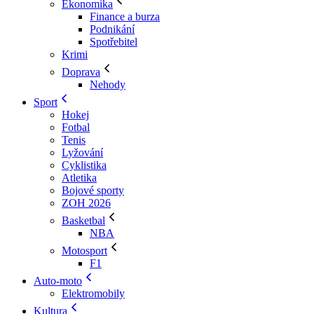
Ekonomika
Finance a burza
Podnikání
Spotřebitel
Krimi
Doprava
Nehody
Sport
Hokej
Fotbal
Tenis
Lyžování
Cyklistika
Atletika
Bojové sporty
ZOH 2026
Basketbal
NBA
Motosport
F1
Auto-moto
Elektromobily
Kultura