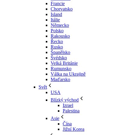
Francie
Chorvatsko
Island
Itálie
Německo
Polsko
Rakousko
Řecko
Rusko
Španělsko
Švédsko
Velká Británie
Rumunsko
Válka na Ukrajině
Maďarsko
Svět
USA
Blízký východ
Izrael
Palestina
Asie
Čína
Jižní Korea