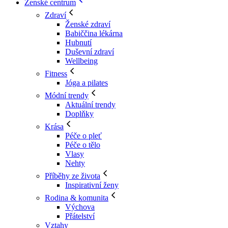
Ženské centrum
Zdraví
Ženské zdraví
Babiččina lékárna
Hubnutí
Duševní zdraví
Wellbeing
Fitness
Jóga a pilates
Módní trendy
Aktuální trendy
Doplňky
Krása
Péče o pleť
Péče o tělo
Vlasy
Nehty
Příběhy ze života
Inspirativní ženy
Rodina & komunita
Výchova
Přátelství
Vztahy