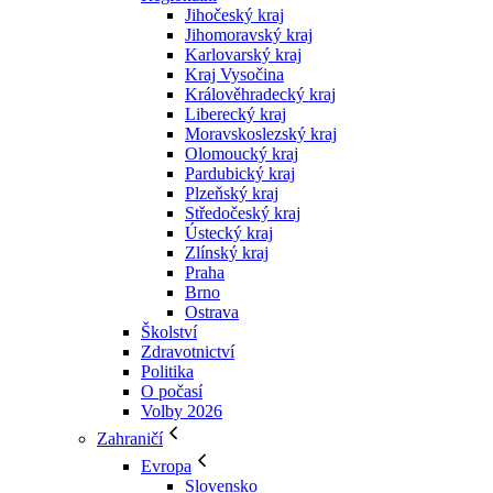
Jihočeský kraj
Jihomoravský kraj
Karlovarský kraj
Kraj Vysočina
Králověhradecký kraj
Liberecký kraj
Moravskoslezský kraj
Olomoucký kraj
Pardubický kraj
Plzeňský kraj
Středočeský kraj
Ústecký kraj
Zlínský kraj
Praha
Brno
Ostrava
Školství
Zdravotnictví
Politika
O počasí
Volby 2026
Zahraničí
Evropa
Slovensko