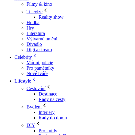
Filmy & kino
Televize
Reality show
Hudba
Hry
Literatura
Výtvarné umění
Divadlo
Digi a stream
Celebrity
Módní policie
Pro pamětníky
Nové tváře
Lifestyle
Cestování
Destinace
Rady na cesty
Bydlení
Interiery
Rady do domu
DIY
Pro kutily