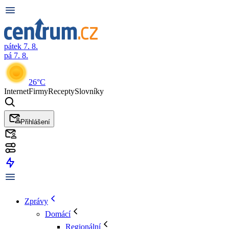
pátek 7. 8.
pá 7. 8.
26°C
Internet
Firmy
Recepty
Slovníky
Přihlášení
Zprávy
Domácí
Regionální