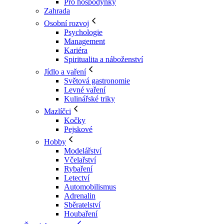
Pro hospodyňky
Zahrada
Osobní rozvoj
Psychologie
Management
Kariéra
Spiritualita a náboženství
Jídlo a vaření
Světová gastronomie
Levné vaření
Kulinářské triky
Mazlíčci
Kočky
Pejskové
Hobby
Modelářství
Včelařství
Rybaření
Letectví
Automobilismus
Adrenalin
Sběratelství
Houbaření