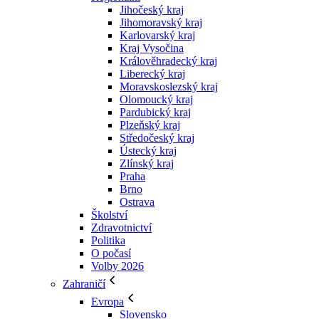
Jihočeský kraj
Jihomoravský kraj
Karlovarský kraj
Kraj Vysočina
Králověhradecký kraj
Liberecký kraj
Moravskoslezský kraj
Olomoucký kraj
Pardubický kraj
Plzeňský kraj
Středočeský kraj
Ústecký kraj
Zlínský kraj
Praha
Brno
Ostrava
Školství
Zdravotnictví
Politika
O počasí
Volby 2026
Zahraničí
Evropa
Slovensko