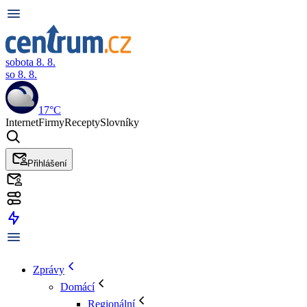
sobota 8. 8.
so 8. 8.
17°C
Internet
Firmy
Recepty
Slovníky
Přihlášení
Zprávy
Domácí
Regionální