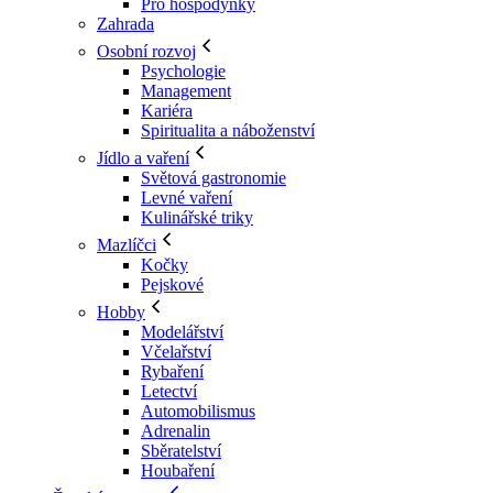
Pro hospodyňky
Zahrada
Osobní rozvoj
Psychologie
Management
Kariéra
Spiritualita a náboženství
Jídlo a vaření
Světová gastronomie
Levné vaření
Kulinářské triky
Mazlíčci
Kočky
Pejskové
Hobby
Modelářství
Včelařství
Rybaření
Letectví
Automobilismus
Adrenalin
Sběratelství
Houbaření