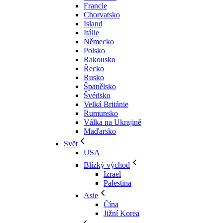
Francie
Chorvatsko
Island
Itálie
Německo
Polsko
Rakousko
Řecko
Rusko
Španělsko
Švédsko
Velká Británie
Rumunsko
Válka na Ukrajině
Maďarsko
Svět
USA
Blízký východ
Izrael
Palestina
Asie
Čína
Jižní Korea