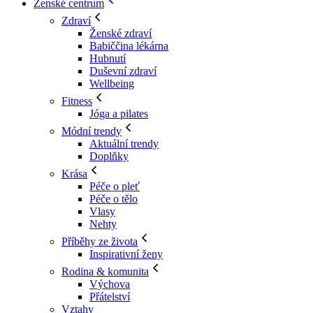
Ženské centrum
Zdraví
Ženské zdraví
Babiččina lékárna
Hubnutí
Duševní zdraví
Wellbeing
Fitness
Jóga a pilates
Módní trendy
Aktuální trendy
Doplňky
Krása
Péče o pleť
Péče o tělo
Vlasy
Nehty
Příběhy ze života
Inspirativní ženy
Rodina & komunita
Výchova
Přátelství
Vztahy