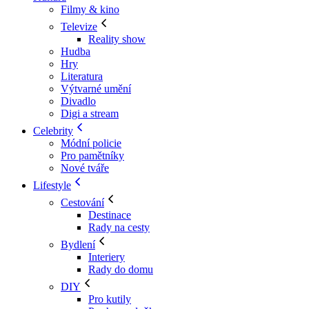
Filmy & kino
Televize
Reality show
Hudba
Hry
Literatura
Výtvarné umění
Divadlo
Digi a stream
Celebrity
Módní policie
Pro pamětníky
Nové tváře
Lifestyle
Cestování
Destinace
Rady na cesty
Bydlení
Interiery
Rady do domu
DIY
Pro kutily