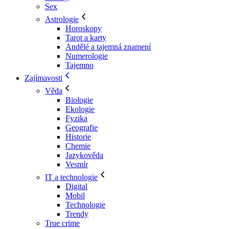
Sex
Astrologie
Horoskopy
Tarot a karty
Andělé a tajemná znamení
Numerologie
Tajemno
Zajímavosti
Věda
Biologie
Ekologie
Fyzika
Geografie
Historie
Chemie
Jazykověda
Vesmír
IT a technologie
Digital
Mobil
Technologie
Trendy
True crime