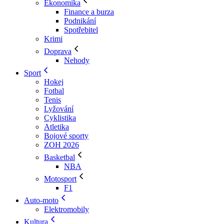
Ekonomika
Finance a burza
Podnikání
Spotřebitel
Krimi
Doprava
Nehody
Sport
Hokej
Fotbal
Tenis
Lyžování
Cyklistika
Atletika
Bojové sporty
ZOH 2026
Basketbal
NBA
Motosport
F1
Auto-moto
Elektromobily
Kultura