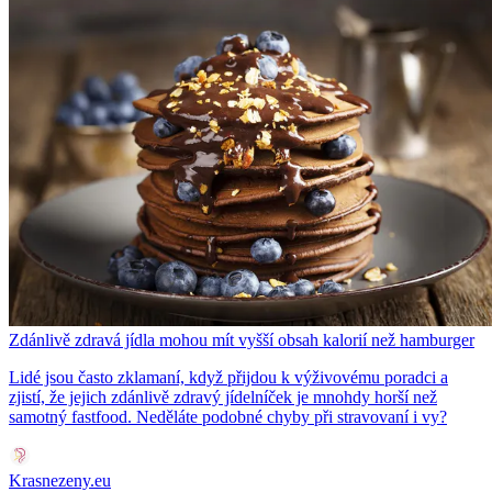
Zdánlivě zdravá jídla mohou mít vyšší obsah kalorií než hamburger
Lidé jsou často zklamaní, když přijdou k výživovému poradci a
zjistí, že jejich zdánlivě zdravý jídelníček je mnohdy horší než
samotný fastfood. Neděláte podobné chyby při stravovaní i vy?
Krasnezeny.eu