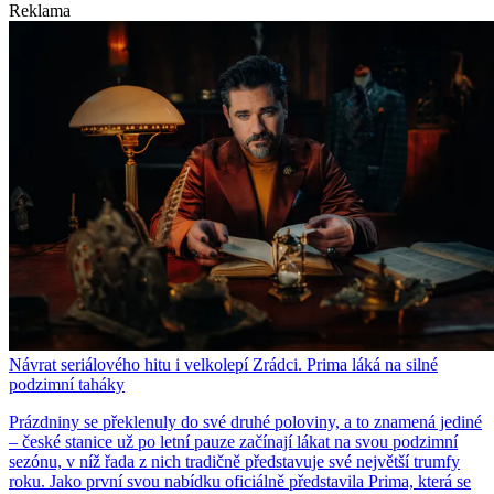
Reklama
Návrat seriálového hitu i velkolepí Zrádci. Prima láká na silné
podzimní taháky
Prázdniny se překlenuly do své druhé poloviny, a to znamená jediné
– české stanice už po letní pauze začínají lákat na svou podzimní
sezónu, v níž řada z nich tradičně představuje své největší trumfy
roku. Jako první svou nabídku oficiálně představila Prima, která se