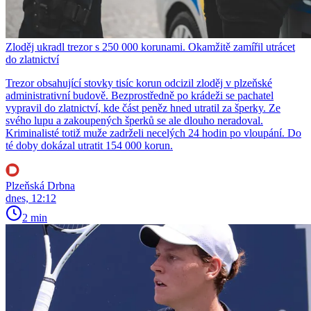
Zloděj ukradl trezor s 250 000 korunami. Okamžitě zamířil utrácet
do zlatnictví
Trezor obsahující stovky tisíc korun odcizil zloděj v plzeňské
administrativní budově. Bezprostředně po krádeži se pachatel
vypravil do zlatnictví, kde část peněz hned utratil za šperky. Ze
svého lupu a zakoupených šperků se ale dlouho neradoval.
Kriminalisté totiž muže zadrželi necelých 24 hodin po vloupání. Do
té doby dokázal utratit 154 000 korun.
Plzeňská Drbna
dnes, 12:12
2 min