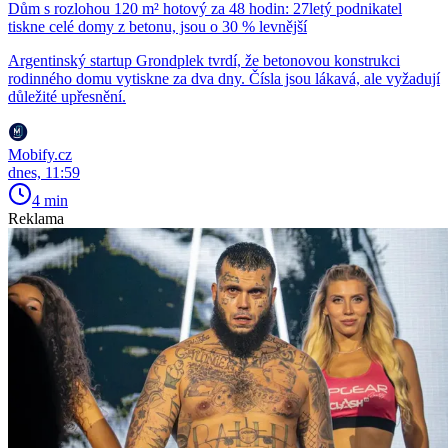
Dům s rozlohou 120 m² hotový za 48 hodin: 27letý podnikatel
tiskne celé domy z betonu, jsou o 30 % levnější
Argentinský startup Grondplek tvrdí, že betonovou konstrukci
rodinného domu vytiskne za dva dny. Čísla jsou lákavá, ale vyžadují
důležité upřesnění.
Mobify.cz
dnes, 11:59
4 min
Reklama