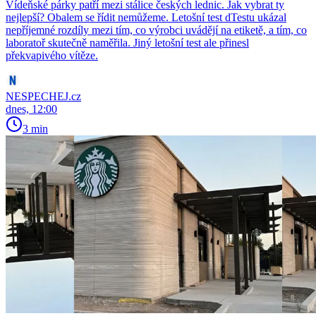
Vídeňské párky patří mezi stálice českých lednic. Jak vybrat ty
nejlepší? Obalem se řídit nemůžeme. Letošní test dTestu ukázal
nepříjemné rozdíly mezi tím, co výrobci uvádějí na etiketě, a tím, co
laboratoř skutečně naměřila. Jiný letošní test ale přinesl
překvapivého vítěze.
NESPECHEJ.cz
dnes, 12:00
3 min