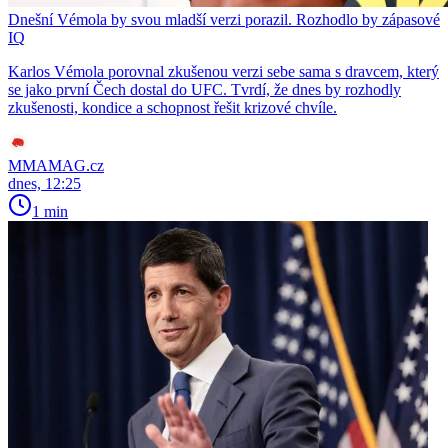
Dnešní Vémola by svou mladší verzi porazil. Rozhodlo by zápasové
IQ
Karlos Vémola porovnal zkušenou verzi sebe sama s dravcem, který
se jako první Čech dostal do UFC. Tvrdí, že dnes by rozhodly
zkušenosti, kondice a schopnost řešit krizové chvíle.
MMAMAG.cz
dnes, 12:25
1 min