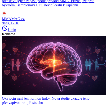
představu jejich zápasu podle pravidel MMA. Přiznal, že proti
bývalému šampionovi UFC nevidí cestu k úspěchu.
MMAMAG.cz
dnes, 12:16
1 min
Reklama
Oxytocin není jen hormon lásky. Nová studie ukazuje jeho
překvapivou roli při strachu