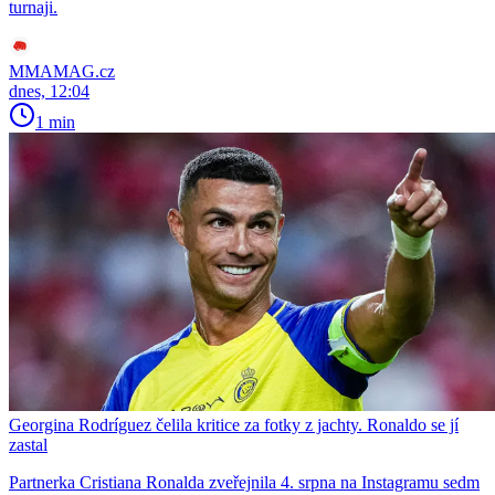
turnaji.
MMAMAG.cz
dnes, 12:04
1 min
Georgina Rodríguez čelila kritice za fotky z jachty. Ronaldo se jí
zastal
Partnerka Cristiana Ronalda zveřejnila 4. srpna na Instagramu sedm