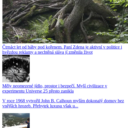
Čtrnáct let od báby pod kořenem. Paní Zdena je aktivní v politice i
hvězdou reklamy a nechtěná sláva jí změnila život
Měly neomezené jídlo, prostor i bezpečí. Myší civilizace v
experimentu Universe 25 přesto zanikla
V roce 1968 vytvořil John B. Calhoun myším dokonalý domov bez
vnějších hrozeb. Přebytek luxusu však u...