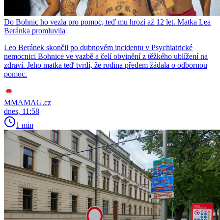
Do Bohnic ho vezla pro pomoc, teď mu hrozí až 12 let. Matka Lea
Beránka promluvila
Leo Beránek skončil po dubnovém incidentu v Psychiatrické
nemocnici Bohnice ve vazbě a čelí obvinění z těžkého ublížení na
zdraví. Jeho matka teď tvrdí, že rodina předem žádala o odbornou
pomoc.
MMAMAG.cz
dnes, 11:58
1 min