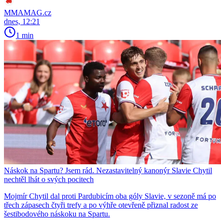
MMAMAG.cz
dnes, 12:21
1 min
Náskok na Spartu? Jsem rád. Nezastavitelný kanonýr Slavie Chytil
nechtěl lhát o svých pocitech
Mojmír Chytil dal proti Pardubicím oba góly Slavie, v sezoně má po
třech zápasech čtyři trefy a po výhře otevřeně přiznal radost ze
šestibodového náskoku na Spartu.