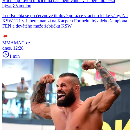
Brichta po dvou útocích na pás mění váhu. V Liberci ho čeká
bývalý šampion
Leo Brichta se po červnové titulové porážce vrací do lehké váhy. Na
KSW 121 v Liberci narazí na Kacpera Formelu, bývalého šampiona
FEN a devátého muže žebříčku KSW.
MMAMAG.cz
dnes, 12:28
1 min