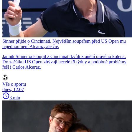
Sinner přijde o Cincinnati. Největším soupeřem před US Open mu
najednou není Alcaraz, ale čas
Jannik Sinner odstoupil z Cincinnati kvůli zranění pravého kolena.
Do začátku US Open zbývají necelé tři týdny a podobné problémy
řeší i Carlos Alcaraz.
Vše o sportu
dnes, 12:07
3 min