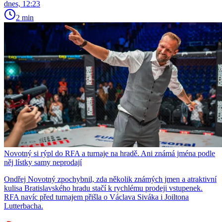
dnes, 12:23
2 min
Novotný si rýpl do RFA a turnaje na hradě. Ani známá jména podle
něj lístky samy neprodají
Ondřej Novotný zpochybnil, zda několik známých jmen a atraktivní
kulisa Bratislavského hradu stačí k rychlému prodeji vstupenek.
RFA navíc před turnajem přišla o Václava Siváka i Joiltona
Lutterbacha.