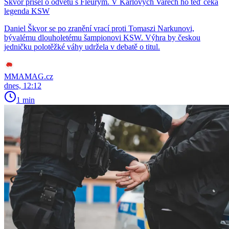
Škvor přišel o odvetu s Fleurym. V Karlových Varech ho teď čeká
legenda KSW
Daniel Škvor se po zranění vrací proti Tomaszi Narkunovi,
bývalému dlouholetému šampionovi KSW. Výhra by českou
jedničku polotěžké váhy udržela v debatě o titul.
MMAMAG.cz
dnes, 12:12
1 min