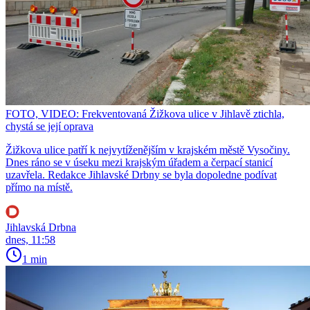
FOTO, VIDEO: Frekventovaná Žižkova ulice v Jihlavě ztichla,
chystá se její oprava
Žižkova ulice patří k nejvytíženějším v krajském městě Vysočiny.
Dnes ráno se v úseku mezi krajským úřadem a čerpací stanicí
uzavřela. Redakce Jihlavské Drbny se byla dopoledne podívat
přímo na místě.
Jihlavská Drbna
dnes, 11:58
1 min