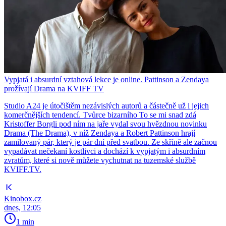
Vypjatá i absurdní vztahová lekce je online. Pattinson a Zendaya
prožívají Drama na KVIFF TV
Studio A24 je útočištěm nezávislých autorů a částečně už i jejich
komerčnějších tendencí. Tvůrce bizarního To se mi snad zdá
Kristoffer Borgli pod ním na jaře vydal svou hvězdnou novinku
Drama (The Drama), v níž Zendaya a Robert Pattinson hrají
zamilovaný pár, který je pár dní před svatbou. Ze skříně ale začnou
vypadávat nečekaní kostlivci a dochází k vypjatým i absurdním
zvratům, které si nově můžete vychutnat na tuzemské službě
KVIFF.TV.
Kinobox.cz
dnes, 12:05
1 min