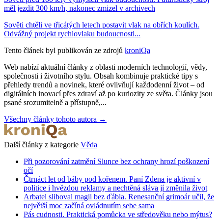
měl jezdit 300 km/h, nakonec zmizel v archivech
Sověti chtěli ve třicátých letech postavit vlak na obřích koulích.
Odvážný projekt rychlovlaku budoucnosti...
Tento článek byl publikován ze zdrojů
kroniQa
Web nabízí aktuální články z oblasti moderních technologií, vědy,
společnosti i životního stylu. Obsah kombinuje praktické tipy s
přehledy trendů a novinek, které ovlivňují každodenní život – od
digitálních inovací přes zdraví až po kuriozity ze světa. Články jsou
psané srozumitelně a přístupně,...
Všechny články tohoto autora →
Další články z kategorie
Věda
Při pozorování zatmění Slunce bez ochrany hrozí poškození
očí
Čtrnáct let od báby pod kořenem. Paní Zdena je aktivní v
politice i hvězdou reklamy a nechtěná sláva jí změnila život
Arbatel sliboval magii bez ďábla. Renesanční grimoár učil, že
největší moc začíná ovládnutím sebe sama
Pás cudnosti. Praktická pomůcka ve středověku nebo mýtus?