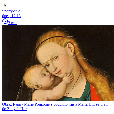
SportyŽivě
dnes, 12:18
3 min
Obraz Panny Marie Pomocné z poutního místa Maria Hilf se vrátil
do Zlatých Hor