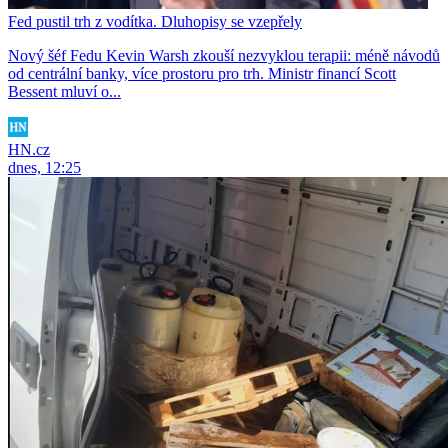
Fed pustil trh z vodítka. Dluhopisy se vzepřely
Nový šéf Fedu Kevin Warsh zkouší nezvyklou terapii: méně návodů
od centrální banky, více prostoru pro trh. Ministr financí Scott
Bessent mluví o...
HN.cz
dnes, 12:25