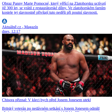
Obraz Panny Marie Pomocné, který věřící na Zlatohorsku uctívají
již 300 let, se vrátil z restaurátorské dílny. Ve zlatohorském farním
kostele jej slavnostně přivítají tuto neděli při poutní slavnosti.
Aktuálně.cz - Magazín
dnes, 12:17
Chisora přiznal: V kleci bych před Jonem Jonesem utekl
Britský veterán po nedávném setkání s Jonem Jonesem odmítl