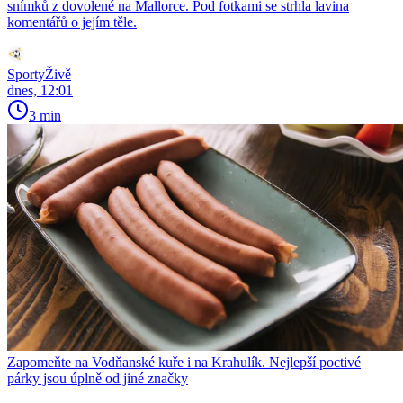
snímků z dovolené na Mallorce. Pod fotkami se strhla lavina
komentářů o jejím těle.
SportyŽivě
dnes, 12:01
3 min
Zapomeňte na Vodňanské kuře i na Krahulík. Nejlepší poctivé
párky jsou úplně od jiné značky