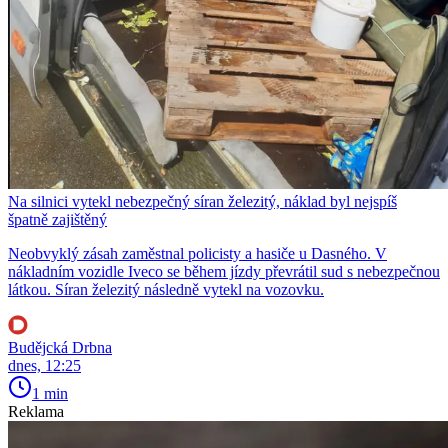
Na silnici vytekl nebezpečný síran železitý, náklad byl nejspíš
špatně zajištěný
Neobvyklý zásah zaměstnal policisty a hasiče u Dasného. V
nákladním vozidle Iveco se během jízdy převrátil sud s nebezpečnou
látkou. Síran železitý následně vytekl na vozovku.
Budějcká Drbna
dnes, 12:25
1 min
Reklama