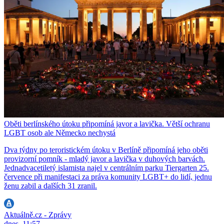
Oběti berlínského útoku připomíná javor a lavička. Větší ochranu
LGBT osob ale Německo nechystá
Dva týdny po teroristickém útoku v Berlíně připomíná jeho oběti
provizorní pomník - mladý javor a lavička v duhových barvách.
Jednadvacetiletý islamista najel v centrálním parku Tiergarten 25.
července při manifestaci za práva komunity LGBT+ do lidí, jednu
ženu zabil a dalších 31 zranil.
Aktuálně.cz - Zprávy
dnes, 11:57