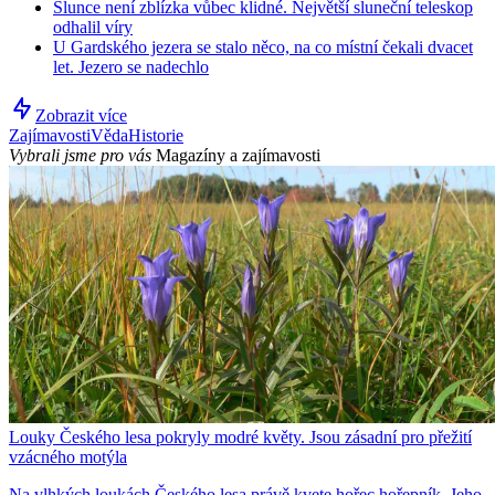
Slunce není zblízka vůbec klidné. Největší sluneční teleskop
odhalil víry
U Gardského jezera se stalo něco, na co místní čekali dvacet
let. Jezero se nadechlo
Zobrazit více
Zajímavosti
Věda
Historie
Vybrali jsme pro vás
Magazíny a zajímavosti
Louky Českého lesa pokryly modré květy. Jsou zásadní pro přežití
vzácného motýla
Na vlhkých loukách Českého lesa právě kvete hořec hořepník. Jeho