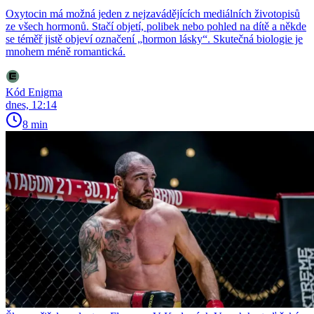
Oxytocin má možná jeden z nejzavádějících mediálních životopisů
ze všech hormonů. Stačí objetí, polibek nebo pohled na dítě a někde
se téměř jistě objeví označení „hormon lásky“. Skutečná biologie je
mnohem méně romantická.
Kód Enigma
dnes, 12:14
8 min