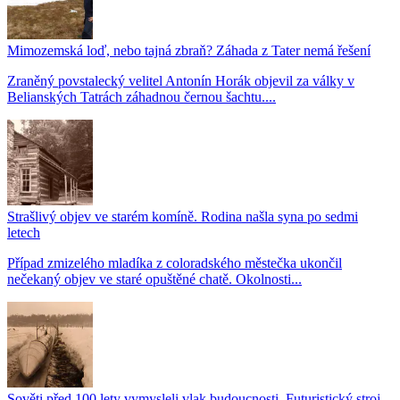
Mimozemská loď, nebo tajná zbraň? Záhada z Tater nemá řešení
Zraněný povstalecký velitel Antonín Horák objevil za války v
Belianských Tatrách záhadnou černou šachtu....
Strašlivý objev ve starém komíně. Rodina našla syna po sedmi
letech
Případ zmizelého mladíka z coloradského městečka ukončil
nečekaný objev ve staré opuštěné chatě. Okolnosti...
Sověti před 100 lety vymysleli vlak budoucnosti. Futuristický stroj