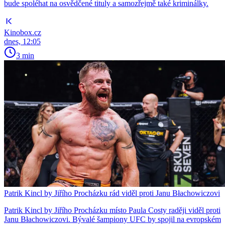
bude spoléhat na osvědčené tituly a samozřejmě také kriminálky.
Kinobox.cz
dnes, 12:05
3 min
Patrik Kincl by Jiřího Procházku rád viděl proti Janu Błachowiczovi
Patrik Kincl by Jiřího Procházku místo Paula Costy raději viděl proti
Janu Błachowiczovi. Bývalé šampiony UFC by spojil na evropském