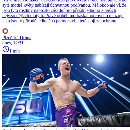
sytě modré květy nabízejí úchvatnou podívanou. Málokdo ale ví, že
jsou tyto rostliny naprosto zásadní pro přežití jednoho z našich
nejvzácnějších motýlů. Právě příběh modráska hořcového ukazuje,
jaká jsou v přírodě jedinečná partnerství, která stojí za ochranu.
Plzeňská Drbna
dnes, 12:31
1 min