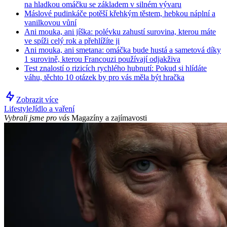
na hladkou omáčku se základem v silném vývaru
Máslové pudinkáče potěší křehkým těstem, hebkou náplní a
vanilkovou vůní
Ani mouka, ani jíška: polévku zahustí surovina, kterou máte
ve spíži celý rok a přehlížíte ji
Ani mouka, ani smetana: omáčka bude hustá a sametová díky
1 surovině, kterou Francouzi používají odjakživa
Test znalostí o rizicích rychlého hubnutí: Pokud si hlídáte
váhu, těchto 10 otázek by pro vás měla být hračka
Zobrazit více
Lifestyle
Jídlo a vaření
Vybrali jsme pro vás
Magazíny a zajímavosti