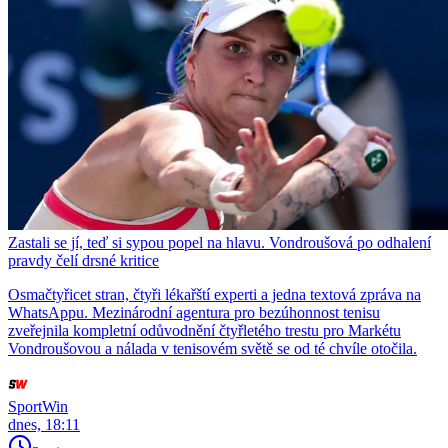
Zastali se jí, teď si sypou popel na hlavu. Vondroušová po odhalení
pravdy čelí drsné kritice
Osmačtyřicet stran, čtyři lékařští experti a jedna textová zpráva na
WhatsAppu. Mezinárodní agentura pro bezúhonnost tenisu
zveřejnila kompletní odůvodnění čtyřletého trestu pro Markétu
Vondroušovou a nálada v tenisovém světě se od té chvíle otočila.
SportWin
dnes, 18:11