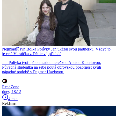
Nejmladší syn Bolka Polívky Jan ukázal svou partnerku. Vždyť to
je celá Vlastička z Dědictví, píší lidé
Jan Polívka tvoří pár s mladou herečkou Anetou Kalertovou.
Půvabná studentka na sebe poutá obrovskou pozornost kvůli
nápadné podobě s Dagmar Havlovou.
ReadZone
dnes, 18:12
4 min
Reklama