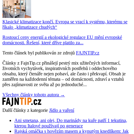
Klasické klimatizace končí. Evropa se vrací k systému, kterému se
říkalo „klimatizace chudých“
Rostoucí ceny energií a ekologické regulace EU mění evropské
domácnosti. Řešení, které dříve platilo za...
Tento článek byl publikován ze zdrojů
FAJNTIP.cz
Články z FajnTip.cz přinášejí pestrý mix užitečných informací,
životních vychytávek, inspirativních postřehů i oddechového
obsahu, který čtenáře nejen pobaví, ale často i překvapí. Obsah je
zaměřen na každodenní témata – od domácnosti, zdraví a vztahů
přes zajímavosti ze světa až po jednoduché...
Všechny články tohoto autora →
Další články z kategorie
Jídlo a vaření
Ani smetana, ani olej. Do marinády na kuře patří 1 tekutina,
kterou Italové používají po generace
Rajská omáčka s hovězím masem a kynutým knedlíkem: Jak