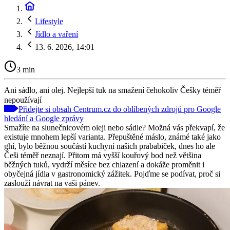
Lifestyle
Jídlo a vaření
13. 6. 2026, 14:01
3 min
Ani sádlo, ani olej. Nejlepší tuk na smažení čehokoliv Češky téměř
nepoužívají
Přidejte si obsah Centrum.cz do oblíbených zdrojů pro Google
hledání a Google zprávy
Smažíte na slunečnicovém oleji nebo sádle? Možná vás překvapí, že
existuje mnohem lepší varianta. Přepuštěné máslo, známé také jako
ghí, bylo běžnou součástí kuchyní našich prababiček, dnes ho ale
Češi téměř neznají. Přitom má vyšší kouřový bod než většina
běžných tuků, vydrží měsíce bez chlazení a dokáže proměnit i
obyčejná jídla v gastronomický zážitek. Pojďme se podívat, proč si
zaslouží návrat na vaši pánev.