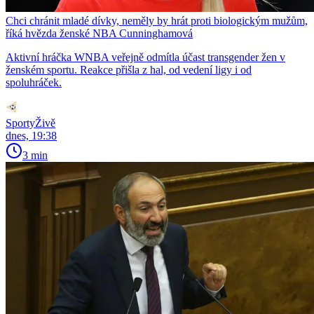
Chci chránit mladé dívky, neměly by hrát proti biologickým mužům,
říká hvězda ženské NBA Cunninghamová
Aktivní hráčka WNBA veřejně odmítla účast transgender žen v
ženském sportu. Reakce přišla z hal, od vedení ligy i od
spoluhráček.
SportyŽivě
dnes, 19:38
3 min