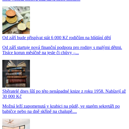
Od září bude přispívat stát 6 000 Kč rodičům na hlídání dětí
Od září startuje nová finanční podpora pro rodiny s malými dětmi.
Tisíce korun měsíčně na jesle či chůvy –...
Sběratelé dnes šílí po této nenápadné knize z roku 1958. Nabízejí až
30 000 Kč
Možná leží zapomenutá v krabici na půdě, ve starém sekretáři po
babičce nebo na dně skříně na chalupě....