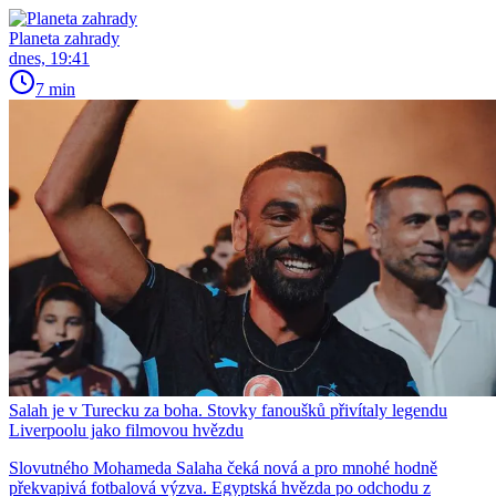
Planeta zahrady
dnes, 19:41
7 min
Salah je v Turecku za boha. Stovky fanoušků přivítaly legendu
Liverpoolu jako filmovou hvězdu
Slovutného Mohameda Salaha čeká nová a pro mnohé hodně
překvapivá fotbalová výzva. Egyptská hvězda po odchodu z