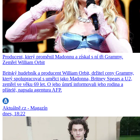
Producent, který proměnil Madonnu a získal s ní tři Grammy.
Zemřel William Orbit
Britský hudebník a producent William Orbit, držitel ceny Grammy,
který spolupracoval s umělci jako Madonna, Britney Spears a U2,
zemřel ve věku 69 let. O jeho úmrtí informovali jeho rodina a
přátelé, napsala agentura AFP.
Aktuálně.cz - Magazín
dnes, 18:22