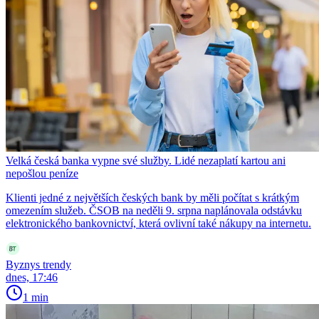
Velká česká banka vypne své služby. Lidé nezaplatí kartou ani
nepošlou peníze
Klienti jedné z největších českých bank by měli počítat s krátkým
omezením služeb. ČSOB na neděli 9. srpna naplánovala odstávku
elektronického bankovnictví, která ovlivní také nákupy na internetu.
Byznys trendy
dnes, 17:46
1 min