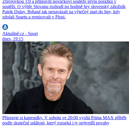
Zbrojovkou 1:0 a připravili nováčkovi soutěže první porážku v
soutěži. O výhře Slovanu rozhodl po hodině hry slovenský záložník
Patrik Dulay. Brňané tak nenavázali na výtečný start do ligy, kdy
zdolali Spartu a remizovali v Plzni.
Aktuálně.cz - Sport
dnes, 19:15
Připravte si kapesníky. V sobotu ve 20:00 vysílá Prima MAX příběh
podle skutečné události, který rozseká i ty nejtvrdší povahy