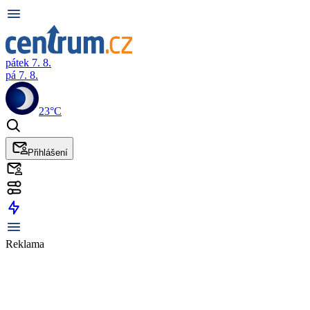
pátek 7. 8.
pá 7. 8.
23°C
Přihlášení
Reklama