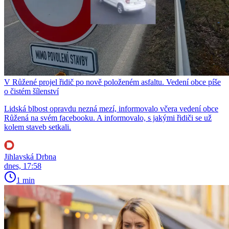
V Růžené projel řidič po nově položeném asfaltu. Vedení obce píše
o čistém šílenství
Lidská blbost opravdu nezná mezí, informovalo včera vedení obce
Růžená na svém facebooku. A informovalo, s jakými řidiči se už
kolem staveb setkali.
Jihlavská Drbna
dnes, 17:58
1 min