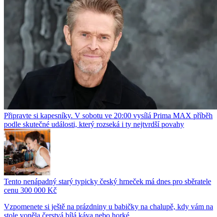
Připravte si kapesníky. V sobotu ve 20:00 vysílá Prima MAX příběh
podle skutečné události, který rozseká i ty nejtvrdší povahy
Tento nenápadný starý typicky český hrneček má dnes pro sběratele
cenu 300 000 Kč
Vzpomenete si ještě na prázdniny u babičky na chalupě, kdy vám na
stole voněla čerstvá bílá káva nebo horké...