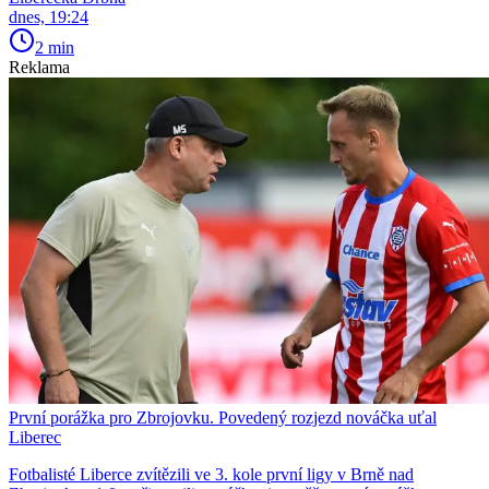
dnes, 19:24
2 min
Reklama
První porážka pro Zbrojovku. Povedený rozjezd nováčka uťal
Liberec
Fotbalisté Liberce zvítězili ve 3. kole první ligy v Brně nad