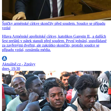
Špičky arménské církve skončily před soudem. Soudce se případu
vzdal
Hlava Arménské apoštolské církve, katolikos Garegin II., a dalších
šest prelátů v pátek stanuli před soudem. První jednání, uspořádané
za zavřenými dveřmi, ale zakrátko skončilo, protože soudce se
případu vzdal, oznámila média.
Aktuálně.cz - Zprávy
dnes, 19:30