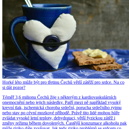
Horké léto může být pro třetinu Čechů větší zátěží pro srdce. Na co
si dát pozor?
Téměř 3,6 milionu Čechů žije s některým z kardiovaskulárních
onemocnění nebo jejich následky. Patří mezi ně například vysoký
krevní tlak, ischemická choroba srdeční, porucha srdečního rytmu
nebo stav po cévní mozkové příhodě. Právě tito lidé mohou hůře
zvládat vysoké letní teploty, dehydrataci, větší fyzickou zátěž i
změny režimu během dovolených. Častější konzumace alkoholu pak
může riziko dále zvyšovat. Jak tedy riziko problémů se srdcem co