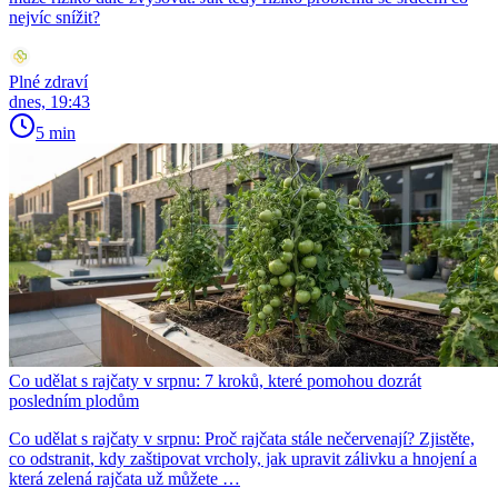
nejvíc snížit?
Plné zdraví
dnes, 19:43
5 min
Co udělat s rajčaty v srpnu: 7 kroků, které pomohou dozrát
posledním plodům
Co udělat s rajčaty v srpnu: Proč rajčata stále nečervenají? Zjistěte,
co odstranit, kdy zaštipovat vrcholy, jak upravit zálivku a hnojení a
která zelená rajčata už můžete …