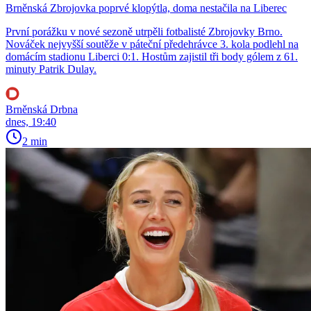
Brněnská Zbrojovka poprvé klopýtla, doma nestačila na Liberec
První porážku v nové sezoně utrpěli fotbalisté Zbrojovky Brno.
Nováček nejvyšší soutěže v páteční předehrávce 3. kola podlehl na
domácím stadionu Liberci 0:1. Hostům zajistil tři body gólem z 61.
minuty Patrik Dulay.
Brněnská Drbna
dnes, 19:40
2 min