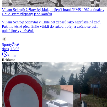
Viliam Schrojf: žižkovský kluk, nejlepší brankář MS 1962 a finále v
Chile, které přepsaly jeho kariéru
Viliam Schrojf odchytal v Chile pět zápasů jako neprůstřelná zeď.
Pak mu těsně před finále vtiskli do rukou trofej, a začalo se psát
úplně jiné vyprávění.
SportyŽivě
dnes, 18:03
3 min
Reklama