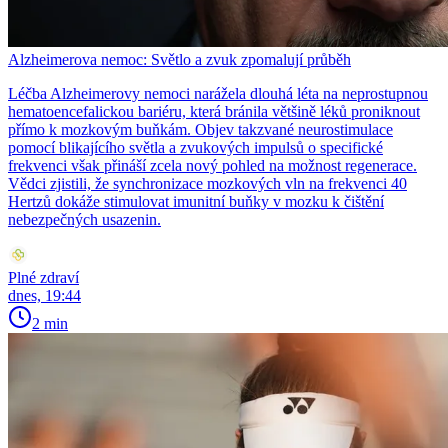
Alzheimerova nemoc: Světlo a zvuk zpomalují průběh
Léčba Alzheimerovy nemoci narážela dlouhá léta na neprostupnou
hematoencefalickou bariéru, která bránila většině léků proniknout
přímo k mozkovým buňkám. Objev takzvané neurostimulace
pomocí blikajícího světla a zvukových impulsů o specifické
frekvenci však přináší zcela nový pohled na možnost regenerace.
Vědci zjistili, že synchronizace mozkových vln na frekvenci 40
Hertzů dokáže stimulovat imunitní buňky v mozku k čištění
nebezpečných usazenin.
Plné zdraví
dnes, 19:44
2 min