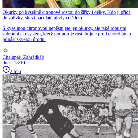
Okurky po kyselině citronové rostou do šířky i délky. Kdo ji přidá
do zálivky, sklízí baculaté plody celé léto
S kyselinou citronovou nepěstujete jen okurky, ale také robustní
zahradní ekosystém, který podporuje růst, bojuje proti chorobám a
přináší skvělou úrodu.
Chalupáři-Zahrádkáři
dnes, 18:10
2 min