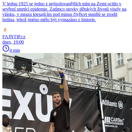
V lednu 1925 se jedno z nejizolovanějších míst na Zemi ocitlo v
sevření smrtící epidemie. Zatímco stovky dětských životů visely na
vlásku, v mrazu klesajícím pod minus čtyřicet stupňů se zrodil
hrdina, jehož jméno mělo být vymazáno z historie.
FAJNTIP.cz
dnes, 19:00
4 min