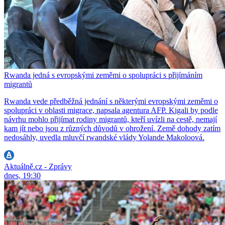
Rwanda jedná s evropskými zeměmi o spolupráci s přijímáním
migrantů
Rwanda vede předběžná jednání s některými evropskými zeměmi o
spolupráci v oblasti migrace, napsala agentura AFP. Kigali by podle
návrhu mohlo přijímat rodiny migrantů, kteří uvízli na cestě, nemají
kam jít nebo jsou z různých důvodů v ohrožení. Země dohody zatím
nedosáhly, uvedla mluvčí rwandské vlády Yolande Makoloová.
Aktuálně.cz - Zprávy
dnes, 19:30