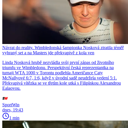
Návrat do reality. Wimbledonská šampionka Nosková ztratila téměř
vyhraný set a na Masters jde překvapivě z kola ven
Linda Nosková hrubě nezvládla svůj první zápas od životního
triumfu ve Wimbledonu. Perspektivní česká reprezentantka na
turnaji WTA 1000 v Torontu podlehla Američance Caty
McNallyové 6:7, 1:6, když v úvodní sadě neudržela vedení 5:1.
Překvapivá vítězka se ve třetím kole utká s Filipínkou Alexandrou
Ealaovou.
SportWin
dnes, 19:43
1 min