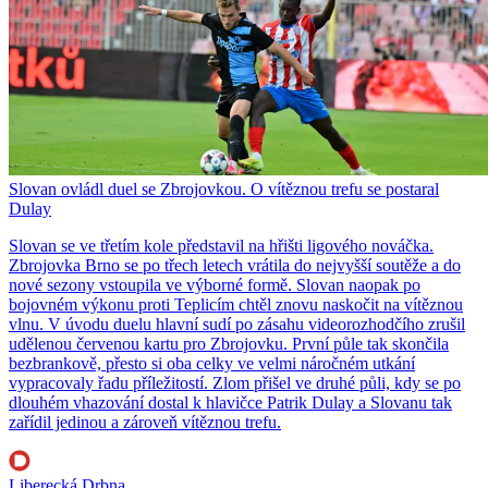
Slovan ovládl duel se Zbrojovkou. O vítěznou trefu se postaral
Dulay
Slovan se ve třetím kole představil na hřišti ligového nováčka.
Zbrojovka Brno se po třech letech vrátila do nejvyšší soutěže a do
nové sezony vstoupila ve výborné formě. Slovan naopak po
bojovném výkonu proti Teplicím chtěl znovu naskočit na vítěznou
vlnu. V úvodu duelu hlavní sudí po zásahu videorozhodčího zrušil
udělenou červenou kartu pro Zbrojovku. První půle tak skončila
bezbrankově, přesto si oba celky ve velmi náročném utkání
vypracovaly řadu příležitostí. Zlom přišel ve druhé půli, kdy se po
dlouhém vhazování dostal k hlavičce Patrik Dulay a Slovanu tak
zařídil jedinou a zároveň vítěznou trefu.
Liberecká Drbna