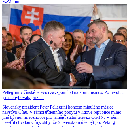
2 min
Pellegrini v čínské televizi zavzpomínal na komunismus. Po revoluci
jsme chybovali, přiznal
Slovenský prezident Peter Pellegrini koncem minulého měsíce
navštívil Čínu. V rámci třídenního pobytu v lidové republice mimo
jiné kývnul na rozhovor pro tamější státní televizi CGTN. V něm
nešetřil chválou Číny, sliby, že Slovensko může být pro Peking