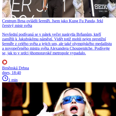
Centrum Brna ovládli šermíři. Jsem jako Kung Fu Panda, řekl
čerstvý mistr světa
Nevšední podívaná se v pátek večer naskytla Brňanům, kteří
zamířili k Jakubskému náměstí. Vidět totiž mohli nejen prestižní
šermíře z celého světa a jejich um, ale také olympijského medailistu
a novopečeného mistra světa Alexandera Choupenitche. Podívejte
se, jak to v srdci jihomoravské metropole vypadalo.
Brněnská Drbna
dnes, 18:40
1 min