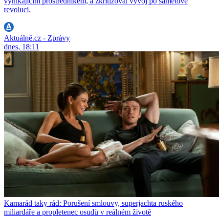
vynikajícím prostředníkem, a zkritizoval vývoj po sametové
revoluci.
Aktuálně.cz - Zprávy
dnes, 18:11
Kamarád taky rád: Porušení smlouvy, superjachta ruského
miliardáře a propletenec osudů v reálném životě