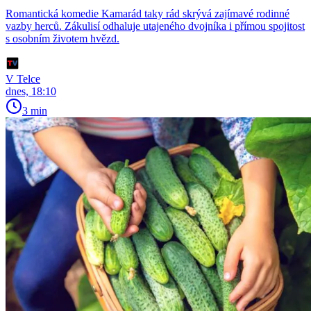
Romantická komedie Kamarád taky rád skrývá zajímavé rodinné
vazby herců. Zákulisí odhaluje utajeného dvojníka i přímou spojitost
s osobním životem hvězd.
V Telce
dnes, 18:10
3 min