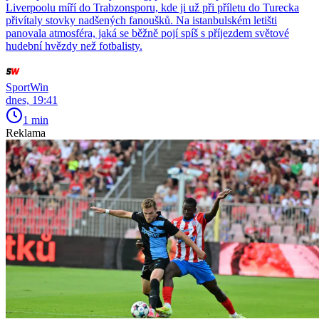
Liverpoolu míří do Trabzonsporu, kde ji už při příletu do Turecka
přivítaly stovky nadšených fanoušků. Na istanbulském letišti
panovala atmosféra, jaká se běžně pojí spíš s příjezdem světové
hudební hvězdy než fotbalisty.
SportWin
dnes, 19:41
1 min
Reklama