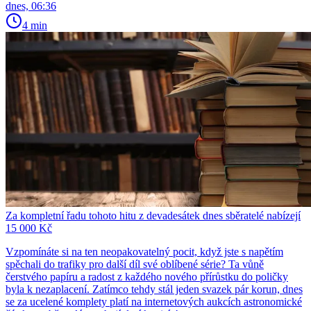
dnes, 06:36
4 min
Za kompletní řadu tohoto hitu z devadesátek dnes sběratelé nabízejí
15 000 Kč
Vzpomínáte si na ten neopakovatelný pocit, když jste s napětím
spěchali do trafiky pro další díl své oblíbené série? Ta vůně
čerstvého papíru a radost z každého nového přírůstku do poličky
byla k nezaplacení. Zatímco tehdy stál jeden svazek pár korun, dnes
se za ucelené komplety platí na internetových aukcích astronomické