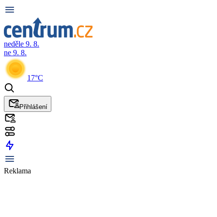
neděle 9. 8.
ne 9. 8.
17°C
Přihlášení
Reklama