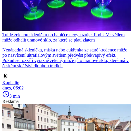
Tuhle zelenou skleničku po babičce nevyhazujte. Pod UV světlem
může odhalit uranové sklo, za které se platí zlatem
Nenápadná sklenička, miska nebo cukřenka ze staré kredence může
po nasvícení ultrafialovým světlem předvést překvapivý efekt.
Pokud se rozzáří výrazně zeleně, může jít o uranové sklo, které má v
českém sklářství dlouhou tradici.
Kapitalio
dnes, 06:02
3 min
Reklama