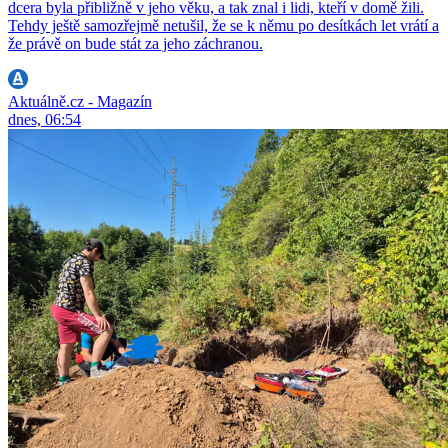
dcera byla přibližně v jeho věku, a tak znal i lidi, kteří v domě žili.
Tehdy ještě samozřejmě netušil, že se k němu po desítkách let vrátí a
že právě on bude stát za jeho záchranou.
Aktuálně.cz - Magazín
dnes, 06:54