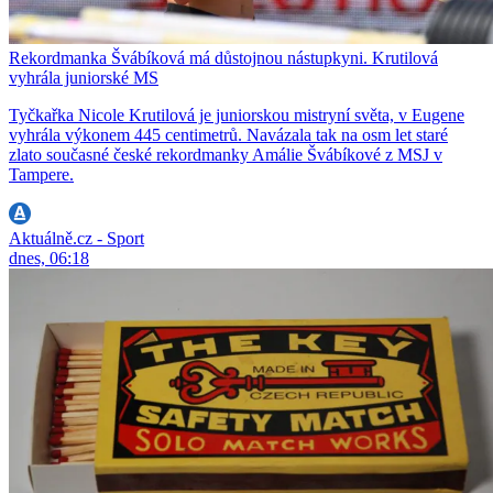
Rekordmanka Švábíková má důstojnou nástupkyni. Krutilová
vyhrála juniorské MS
Tyčkařka Nicole Krutilová je juniorskou mistryní světa, v Eugene
vyhrála výkonem 445 centimetrů. Navázala tak na osm let staré
zlato současné české rekordmanky Amálie Švábíkové z MSJ v
Tampere.
Aktuálně.cz - Sport
dnes, 06:18