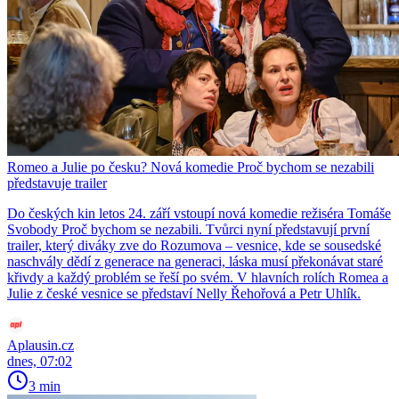
Romeo a Julie po česku? Nová komedie Proč bychom se nezabili
představuje trailer
Do českých kin letos 24. září vstoupí nová komedie režiséra Tomáše
Svobody Proč bychom se nezabili. Tvůrci nyní představují první
trailer, který diváky zve do Rozumova – vesnice, kde se sousedské
naschvály dědí z generace na generaci, láska musí překonávat staré
křivdy a každý problém se řeší po svém. V hlavních rolích Romea a
Julie z české vesnice se představí Nelly Řehořová a Petr Uhlík.
Aplausin.cz
dnes, 07:02
3 min