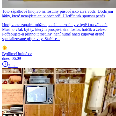
Toto zápalkové hnojivo na rostliny působí jako živá voda. Dodá jim
látky, které nenajdete ani v obchodě. Ušetříte tak spoustu peněz
Hnojivo ze zápalek můžete použít na rostliny v bytě i na záhoně.
Musí to však být ty, kterým prospívá síra, fosfor, hořčík a železo.
Potřebujete-li přihnojit rostliny, není nutné hned kupovat drahé
specializované přípravky. Stačí se...
BydlímeÚtulně.cz
dnes, 06:09
2 min