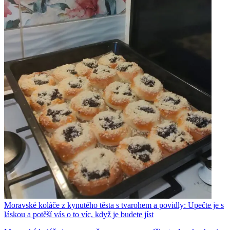
Moravské koláče z kynutého těsta s tvarohem a povidly: Upečte je s
láskou a potěší vás o to víc, když je budete jíst