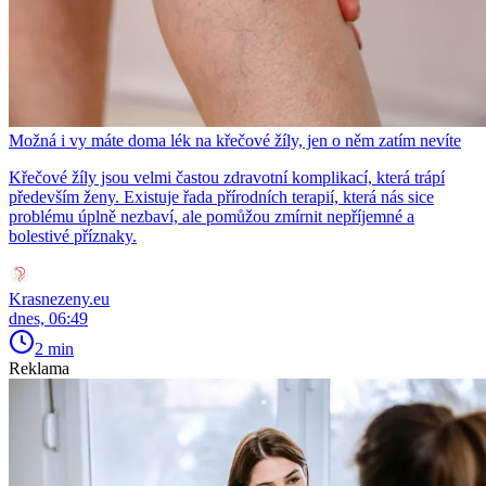
Možná i vy máte doma lék na křečové žíly, jen o něm zatím nevíte
Křečové žíly jsou velmi častou zdravotní komplikací, která trápí
především ženy. Existuje řada přírodních terapií, která nás sice
problému úplně nezbaví, ale pomůžou zmírnit nepříjemné a
bolestivé příznaky.
Krasnezeny.eu
dnes, 06:49
2 min
Reklama