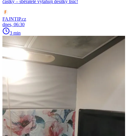
částky – sběratelé vytahují desítky tisíc!
FAJNTIP.cz
dnes, 06:30
3 min