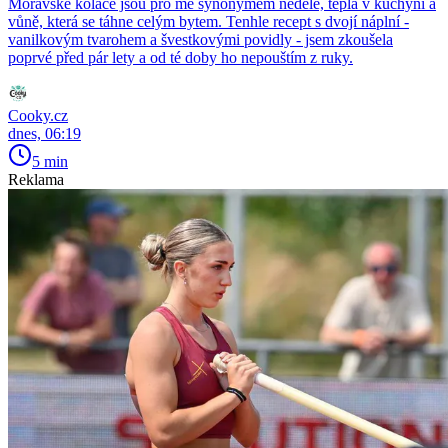
Moravské koláče jsou pro mě synonymem neděle, tepla v kuchyni a
vůně, která se táhne celým bytem. Tenhle recept s dvojí náplní -
vanilkovým tvarohem a švestkovými povidly - jsem zkoušela
poprvé před pár lety a od té doby ho nepouštím z ruky.
Cooky.cz
dnes, 06:19
5 min
Reklama