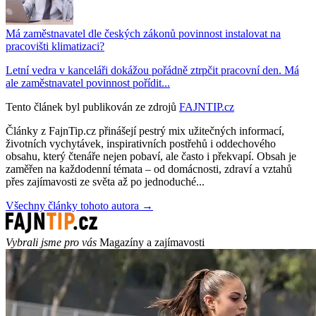
Má zaměstnavatel dle českých zákonů povinnost instalovat na
pracovišti klimatizaci?
Letní vedra v kanceláři dokážou pořádně ztrpčit pracovní den. Má
ale zaměstnavatel povinnost pořídit...
Tento článek byl publikován ze zdrojů
FAJNTIP.cz
Články z FajnTip.cz přinášejí pestrý mix užitečných informací,
životních vychytávek, inspirativních postřehů i oddechového
obsahu, který čtenáře nejen pobaví, ale často i překvapí. Obsah je
zaměřen na každodenní témata – od domácnosti, zdraví a vztahů
přes zajímavosti ze světa až po jednoduché...
Všechny články tohoto autora →
Vybrali jsme pro vás
Magazíny a zajímavosti