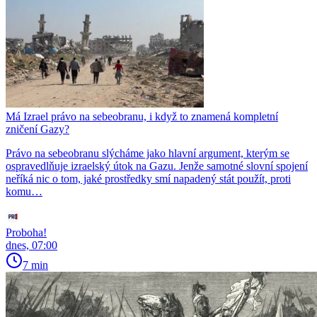
Má Izrael právo na sebeobranu, i když to znamená kompletní
zničení Gazy?
Právo na sebeobranu slýcháme jako hlavní argument, kterým se
ospravedlňuje izraelský útok na Gazu. Jenže samotné slovní spojení
neříká nic o tom, jaké prostředky smí napadený stát použít, proti
komu…
Proboha!
dnes, 07:00
7 min