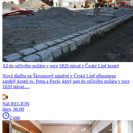
Až do ničivého požáru v roce 1820 stával v České Lípě kostel
Nová dlažba na Škroupově náměstí v České Lípě připomene
zaniklý kostel sv. Petra a Pavla, který tam do ničivého požáru v roce
1820 stával.…
Náš REGION
dnes, 06:00
2 min