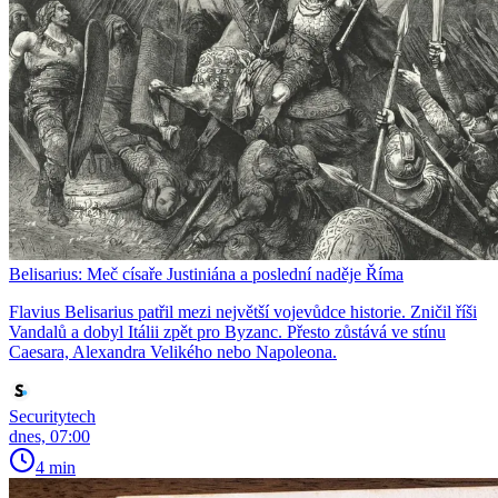
Belisarius: Meč císaře Justiniána a poslední naděje Říma
Flavius Belisarius patřil mezi největší vojevůdce historie. Zničil říši
Vandalů a dobyl Itálii zpět pro Byzanc. Přesto zůstává ve stínu
Caesara, Alexandra Velikého nebo Napoleona.
Securitytech
dnes, 07:00
4 min