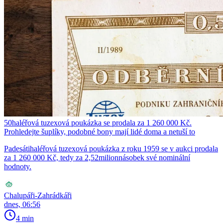
50haléřová tuzexová poukázka se prodala za 1 260 000 Kč.
Prohledejte šuplíky, podobné bony mají lidé doma a netuší to
Padesátihaléřová tuzexová poukázka z roku 1959 se v aukci prodala
za 1 260 000 Kč, tedy za 2,52milionnásobek své nominální
hodnoty.
Chalupáři-Zahrádkáři
dnes, 06:56
4 min