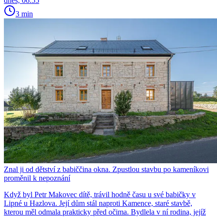
dnes, 06:55
3 min
Znal ji od dětství z babiččina okna. Zpustlou stavbu po kameníkovi
proměnil k nepoznání
Když byl Petr Makovec dítě, trávil hodně času u své babičky v
Lipné u Hazlova. Její dům stál naproti Kamence, staré stavbě,
kterou měl odmala prakticky před očima. Bydlela v ní rodina, jejíž