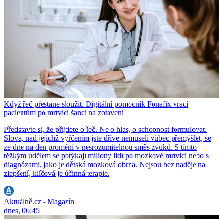
Když řeč přestane sloužit. Digitální pomocník Fonafix vrací
pacientům po mrtvici šanci na zotavení
Představte si, že přijdete o řeč. Ne o hlas, o schopnost formulovat.
Slova, nad jejichž vyřčením jste dříve nemuseli vůbec přemýšlet, se
ze dne na den promění v nesrozumitelnou směs zvuků. S tímto
těžkým údělem se potýkají miliony lidí po mozkové mrtvici nebo s
diagnózami, jako je dětská mozková obrna. Nejsou bez naděje na
zlepšení, klíčová je účinná terapie.
Aktuálně.cz - Magazín
dnes, 06:45