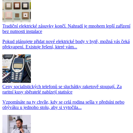
Tradiční elektrické zásuvky končí. Nahradí je mnohem lepší zařízení
bez nutnosti instalace
Pokud plánujete přidat nové elektrické body v bytě, možná vás čeká
překvapení. Existuje řešení, které vám...
Ceny socialistických telefonů se sluchátky raketově stoupají. Za
raritní kusy sběratelé nabízejí statisíce
Vzpomínáte na ty chvíle, kdy se celá rodina sešla v předsíni nebo
obýváku u jednoho stolu, aby si vytočila...