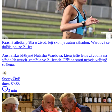
Krásná atletka přišla o život. Její skon je zatím záhadou, Wardová se
dožila pouze 21 let
Australská běžkyně Natasha Wardová, která ještě letos závodila na
středních tratích, zemřela ve 21 letech. Příčina smrti nebyla veřejně
sdělena.
SportyŽivě
dnes, 07:06
3 min