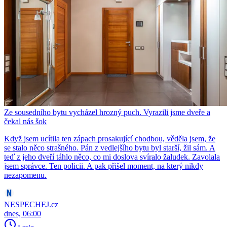
Ze sousedního bytu vycházel hrozný puch. Vyrazili jsme dveře a
čekal nás šok
Když jsem ucítila ten zápach prosakující chodbou, věděla jsem, že
se stalo něco strašného. Pán z vedlejšího bytu byl starší, žil sám. A
teď z jeho dveří táhlo něco, co mi doslova svíralo žaludek. Zavolala
jsem správce. Ten policii. A pak přišel moment, na který nikdy
nezapomenu.
NESPECHEJ.cz
dnes, 06:00