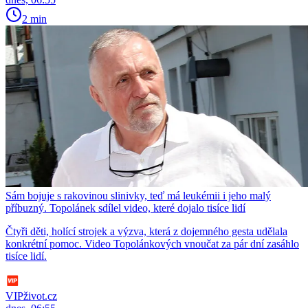
2 min
Sám bojuje s rakovinou slinivky, teď má leukémii i jeho malý
příbuzný. Topolánek sdílel video, které dojalo tisíce lidí
Čtyři děti, holící strojek a výzva, která z dojemného gesta udělala
konkrétní pomoc. Video Topolánkových vnoučat za pár dní zasáhlo
tisíce lidí.
VIPživot.cz