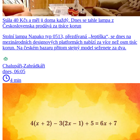
Stála 40 Kčs a měl ji doma každý. Dnes se tahle lampa z
Československa prodává za tisíce korun
Stolní lampa Napako typ 0513, přezdívaná „Jeptiška“, se dnes na
mezinárodních designových platformách nabízí za více než osm tisíc
korun. Na českém bazaru přitom stejný model seženete za dva.
Chalupáři-Zahrádkáři
dnes, 06:05
4 min