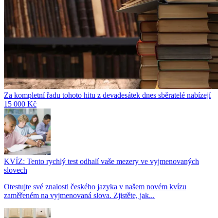
Za kompletní řadu tohoto hitu z devadesátek dnes sběratelé nabízejí
15 000 Kč
KVÍZ: Tento rychlý test odhalí vaše mezery ve vyjmenovaných
slovech
Otestujte své znalosti českého jazyka v našem novém kvízu
zaměřeném na vyjmenovaná slova. Zjistěte, jak...