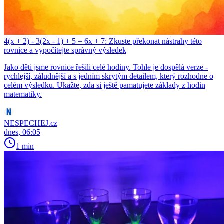
4(x + 2) - 3(2x - 1) + 5 = 6x + 7: Zkuste překonat nástrahy této
rovnice a vypočítejte správný výsledek
Jako děti jsme rovnice řešili celé hodiny. Tohle je dospělá verze -
rychlejší, záludnější a s jedním skrytým detailem, který rozhodne o
celém výsledku. Ukažte, zda si ještě pamatujete základy z hodin
matematiky.
NESPECHEJ.cz
dnes, 06:05
1 min