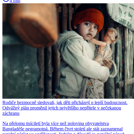
4 min
Rodiče bezmocně sledovali, jak děti přicházejí o lepší budoucnost.
Odvážný plán proměnil jejich největšího nepřítele v nečekanou
záchranu
Na přelomu tisíciletí byla více než polovina obyvatelstva
Bangladéše negramotná. Během čtvrt století ale stát zaznamenal