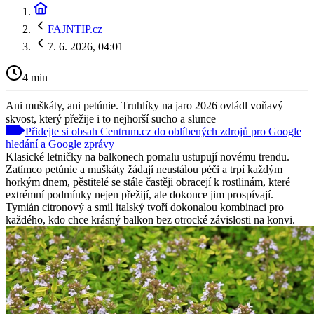
FAJNTIP.cz
7. 6. 2026, 04:01
4 min
Ani muškáty, ani petúnie. Truhlíky na jaro 2026 ovládl voňavý
skvost, který přežije i to nejhorší sucho a slunce
Přidejte si obsah Centrum.cz do oblíbených zdrojů pro Google
hledání a Google zprávy
Klasické letničky na balkonech pomalu ustupují novému trendu.
Zatímco petúnie a muškáty žádají neustálou péči a trpí každým
horkým dnem, pěstitelé se stále častěji obracejí k rostlinám, které
extrémní podmínky nejen přežijí, ale dokonce jim prospívají.
Tymián citronový a smil italský tvoří dokonalou kombinaci pro
každého, kdo chce krásný balkon bez otrocké závislosti na konvi.