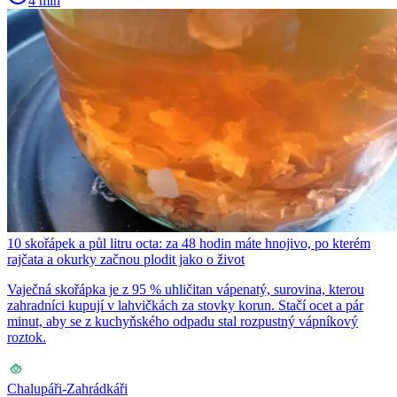
4 min
10 skořápek a půl litru octa: za 48 hodin máte hnojivo, po kterém
rajčata a okurky začnou plodit jako o život
Vaječná skořápka je z 95 % uhličitan vápenatý, surovina, kterou
zahradníci kupují v lahvičkách za stovky korun. Stačí ocet a pár
minut, aby se z kuchyňského odpadu stal rozpustný vápníkový
roztok.
Chalupáři-Zahrádkáři