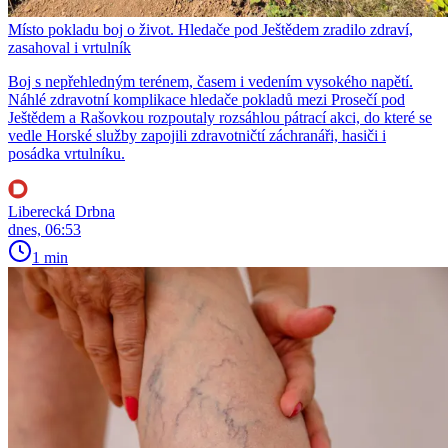
Místo pokladu boj o život. Hledače pod Ještědem zradilo zdraví,
zasahoval i vrtulník
Boj s nepřehledným terénem, časem i vedením vysokého napětí.
Náhlé zdravotní komplikace hledače pokladů mezi Prosečí pod
Ještědem a Rašovkou rozpoutaly rozsáhlou pátrací akci, do které se
vedle Horské služby zapojili zdravotničtí záchranáři, hasiči i
posádka vrtulníku.
Liberecká Drbna
dnes, 06:53
1 min