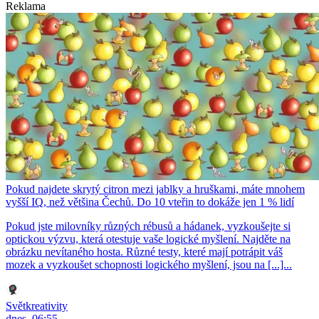
Reklama
Pokud najdete skrytý citron mezi jablky a hruškami, máte mnohem
vyšší IQ, než většina Čechů. Do 10 vteřin to dokáže jen 1 % lidí
Pokud jste milovníky různých rébusů a hádanek, vyzkoušejte si
optickou výzvu, která otestuje vaše logické myšlení. Najděte na
obrázku nevítaného hosta. Různé testy, které mají potrápit váš
mozek a vyzkoušet schopnosti logického myšlení, jsou na [...]...
Světkreativity
dnes, 06:55