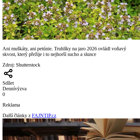
Ani muškáty, ani petúnie. Truhlíky na jaro 2026 ovládl voňavý
skvost, který přežije i to nejhorší sucho a slunce
Zdroj
:
Shutterstock
Sdílet
Denní
výzva
0
Reklama
Další články z
FAJNTIP.cz