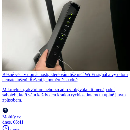
Běžné věci v domácnosti, které vám tiše ničí Wi-Fi signál a vy o tom
nemáte tušení. Řešení je poměrně snadné
Mikrovlnka, akvárium nebo zrcadlo v obýváku: tři nenápadní
sabotéři, kteří vám každý den kradou rychlost internetu úplně jiným
způsobem.
Mobify.cz
dnes, 06:41