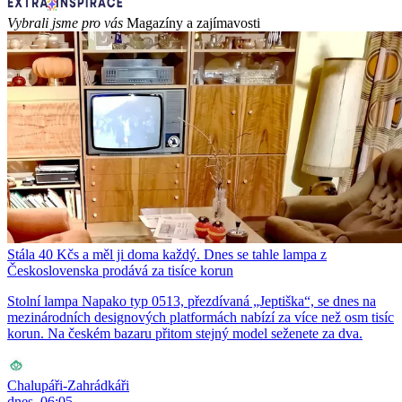
Vybrali jsme pro vás
Magazíny a zajímavosti
Stála 40 Kčs a měl ji doma každý. Dnes se tahle lampa z
Československa prodává za tisíce korun
Stolní lampa Napako typ 0513, přezdívaná „Jeptiška“, se dnes na
mezinárodních designových platformách nabízí za více než osm tisíc
korun. Na českém bazaru přitom stejný model seženete za dva.
Chalupáři-Zahrádkáři
dnes, 06:05