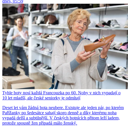
dnes, 05:59
Tyhle boty nosí každá Francouzka po 60. Nohy v nich vypadají o
10 let mladší, ale české seniorky je odmítají
Deset let vám žádná bota neubere. Existuje ale jeden pár, po kterém
Pařížanky po šedesátce sahají skoro denně a díky kterému noha
vypadá delší a subtilnější. V českých botnících přitom leží ladem,
protože spoustě žen připadá málo ženský.