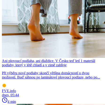
Ani plovoucí podlaha, ani dlaždice. V Česku teď letí 1 materiál
podlahy, který v létě chladí a v zimě zahřeje
Při výběru nové podlahy skončí většina domácností u dvou
možností. Buď sáhnou po laminátové plovoucí podlaze, nebo po...
FVE.info
dnes, 05:44
4 min