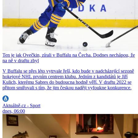
Ten je jak Ovečkin, zírali v Buffalu na Čecha. Dodnes nechápou, že
na ně v draftu zbyl
V Buffalu se přes léto vytrvale řeší, kdo bude v nadcházející sezoně
hokejové NHL prvním centrem klubu. Jedním z kandidátů je Jiří
Kulich, kterému Sabres do budoucna hodně věří. V draftu 2022 se
přitom smiřovali s tím, že jim českou naději vyfoukne konkurence.
Aktuálně.cz - Sport
dnes, 06:00