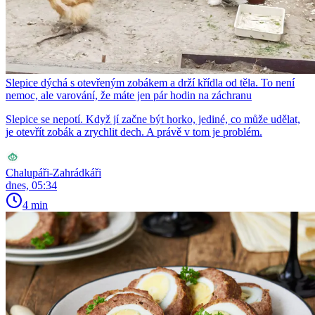
Slepice dýchá s otevřeným zobákem a drží křídla od těla. To není
nemoc, ale varování, že máte jen pár hodin na záchranu
Slepice se nepotí. Když jí začne být horko, jediné, co může udělat,
je otevřít zobák a zrychlit dech. A právě v tom je problém.
Chalupáři-Zahrádkáři
dnes, 05:34
4 min