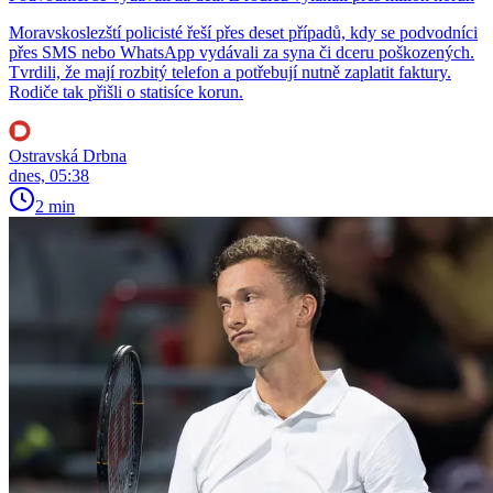
Moravskoslezští policisté řeší přes deset případů, kdy se podvodníci
přes SMS nebo WhatsApp vydávali za syna či dceru poškozených.
Tvrdili, že mají rozbitý telefon a potřebují nutně zaplatit faktury.
Rodiče tak přišli o statisíce korun.
Ostravská Drbna
dnes, 05:38
2 min