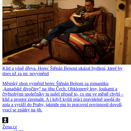
Klid a vůně dřeva. Herec Štěpán Benoni ukázal bydlení, které by
dnes už za nic nevyměnil
Městský shon vyměnil herec Štěpán Benoni za romantiku
„kanadské divočiny“ na jihu Čech. Obklopený lesy, loukami a
čtyřnohými společníky tu našel přesně to, co mu ve městě chybí –
klid a prostor zpomalit. A i když kvůli práci pravidelně usedá do
auta a vyráží do Prahy, jakmile mu to pracovní povinnosti dovolí,
vrací se zpátky na jih.
Žena.cz