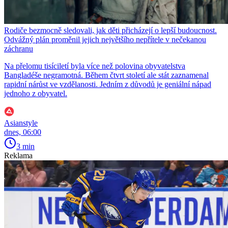
Rodiče bezmocně sledovali, jak děti přicházejí o lepší budoucnost.
Odvážný plán proměnil jejich největšího nepřítele v nečekanou
záchranu
Na přelomu tisíciletí byla více než polovina obyvatelstva
Bangladéše negramotná. Během čtvrt století ale stát zaznamenal
rapidní nárůst ve vzdělanosti. Jedním z důvodů je geniální nápad
jednoho z obyvatel.
Asianstyle
dnes, 06:00
3 min
Reklama