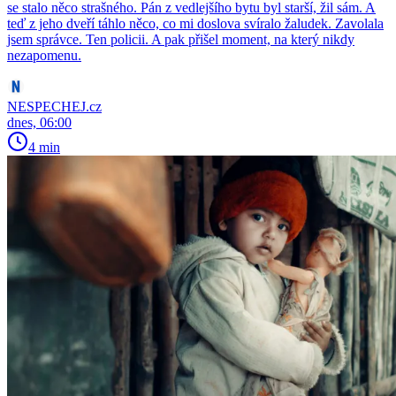
se stalo něco strašného. Pán z vedlejšího bytu byl starší, žil sám. A
teď z jeho dveří táhlo něco, co mi doslova svíralo žaludek. Zavolala
jsem správce. Ten policii. A pak přišel moment, na který nikdy
nezapomenu.
NESPECHEJ.cz
dnes, 06:00
4 min