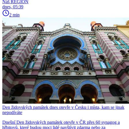
Náš REGION
dnes, 05:39
2 min
Den židovských památek dnes otevře v Česku i místa, kam se jinak
nepodíváte
Dnešní Den židovských památek otevře v ČR přes 60 synagog a
hřbitovů, které budou moci lidé navštívit zdarma nebo za