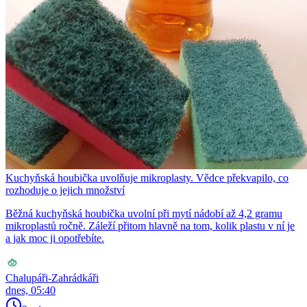
Kuchyňská houbička uvolňuje mikroplasty. Vědce překvapilo, co
rozhoduje o jejich množství
Běžná kuchyňská houbička uvolní při mytí nádobí až 4,2 gramu
mikroplastů ročně. Záleží přitom hlavně na tom, kolik plastu v ní je
a jak moc ji opotřebíte.
Chalupáři-Zahrádkáři
dnes, 05:40