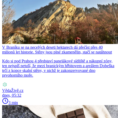
V Braníku se na necelých deseti hektarech dá přečíst přes 40
milionů let historie. Stěny jsou plné zkamenělin, stačí se natáhnout
Kdo si pod Prahou 4 představí panelákové sídliště a nákupní zóny,
ten nejspíš netuší, že mezi branickým hřbitovem a areálem Dobeška
trčí z kopce skalní stěny, v nichž je zakonzervované dno
prvohorního moře.
VědaŽivě.cz
dnes, 05:32
3 min