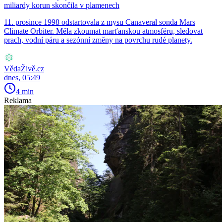
miliardy korun skončila v plamenech
11. prosince 1998 odstartovala z mysu Canaveral sonda Mars
Climate Orbiter. Měla zkoumat marťanskou atmosféru, sledovat
prach, vodní páru a sezónní změny na povrchu rudé planety.
VědaŽivě.cz
dnes, 05:49
4 min
Reklama