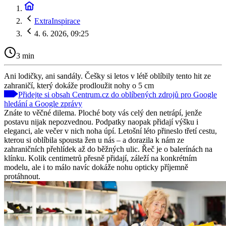
ExtraInspirace
4. 6. 2026, 09:25
3 min
Ani lodičky, ani sandály. Češky si letos v létě oblíbily tento hit ze
zahraničí, který dokáže prodloužit nohy o 5 cm
Přidejte si obsah Centrum.cz do oblíbených zdrojů pro Google
hledání a Google zprávy
Znáte to věčné dilema. Ploché boty vás celý den netrápí, jenže
postavu nijak nepozvednou. Podpatky naopak přidají výšku i
eleganci, ale večer v nich noha úpí. Letošní léto přineslo třetí cestu,
kterou si oblíbila spousta žen u nás – a dorazila k nám ze
zahraničních přehlídek až do běžných ulic. Řeč je o balerínách na
klínku. Kolik centimetrů přesně přidají, záleží na konkrétním
modelu, ale i to málo navíc dokáže nohu opticky příjemně
protáhnout.