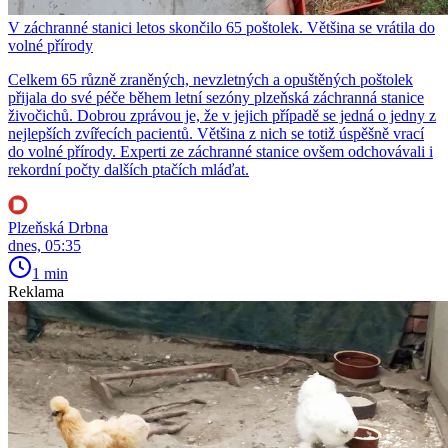
V záchranné stanici letos skončilo 65 poštolek. Většina se vrátila do
volné přírody
Celkem 65 různě zraněných, nevzletných a opuštěných poštolek
přijala do své péče během letní sezóny plzeňská záchranná stanice
živočichů. Dobrou zprávou je, že v jejich případě se jedná o jedny z
nejlepších zvířecích pacientů. Většina z nich se totiž úspěšně vrací
do volné přírody. Experti ze záchranné stanice ovšem odchovávali i
rekordní počty dalších ptačích mláďat.
Plzeňská Drbna
dnes, 05:35
1 min
Reklama