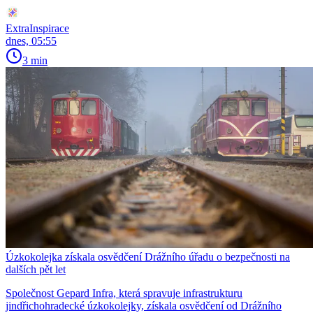
ExtraInspirace
dnes, 05:55
3 min
Úzkokolejka získala osvědčení Drážního úřadu o bezpečnosti na
dalších pět let
Společnost Gepard Infra, která spravuje infrastrukturu
jindřichohradecké úzkokolejky, získala osvědčení od Drážního