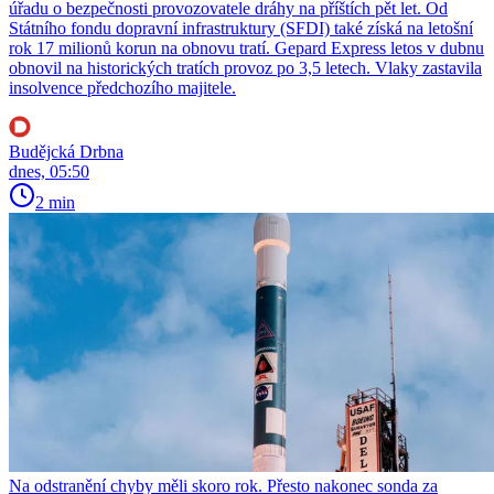
úřadu o bezpečnosti provozovatele dráhy na příštích pět let. Od
Státního fondu dopravní infrastruktury (SFDI) také získá na letošní
rok 17 milionů korun na obnovu tratí. Gepard Express letos v dubnu
obnovil na historických tratích provoz po 3,5 letech. Vlaky zastavila
insolvence předchozího majitele.
Budějcká Drbna
dnes, 05:50
2 min
Na odstranění chyby měli skoro rok. Přesto nakonec sonda za