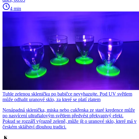
4 min
Tuhle zelenou skleničku po babičce nevyhazujte. Pod UV světlem
může odhalit uranové sklo, za které se platí zlatem
Nenápadná sklenička, miska nebo cukřenka ze staré kredence může
po nasvícení ultrafialovým světlem předvést překvapivý efekt.
Pokud se rozzáří výrazně zeleně, může jít o uranové sklo, které má v
českém sklářství dlouhou tradici.