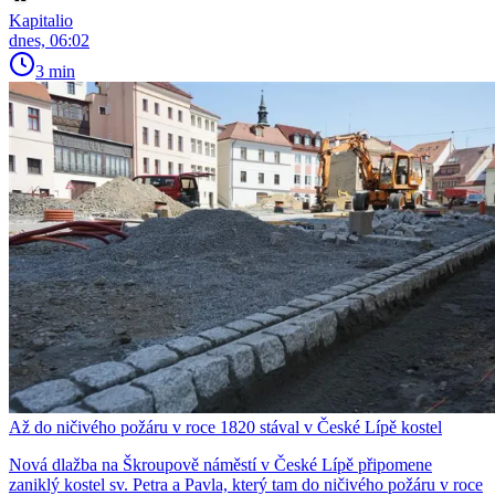
Kapitalio
dnes, 06:02
3 min
Až do ničivého požáru v roce 1820 stával v České Lípě kostel
Nová dlažba na Škroupově náměstí v České Lípě připomene
zaniklý kostel sv. Petra a Pavla, který tam do ničivého požáru v roce