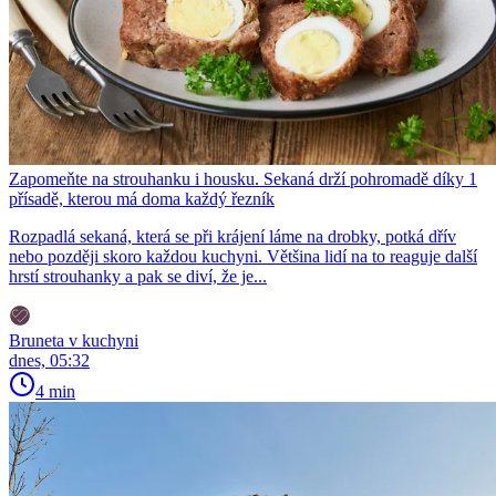
Zapomeňte na strouhanku i housku. Sekaná drží pohromadě díky 1
přísadě, kterou má doma každý řezník
Rozpadlá sekaná, která se při krájení láme na drobky, potká dřív
nebo později skoro každou kuchyni. Většina lidí na to reaguje další
hrstí strouhanky a pak se diví, že je...
Bruneta v kuchyni
dnes, 05:32
4 min