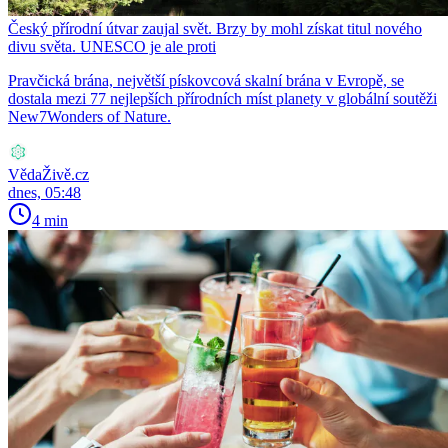
Český přírodní útvar zaujal svět. Brzy by mohl získat titul nového
divu světa. UNESCO je ale proti
Pravčická brána, největší pískovcová skalní brána v Evropě, se
dostala mezi 77 nejlepších přírodních míst planety v globální soutěži
New7Wonders of Nature.
VědaŽivě.cz
dnes, 05:48
4 min