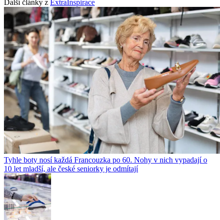
Další články z
ExtraInspirace
Tyhle boty nosí každá Francouzka po 60. Nohy v nich vypadají o
10 let mladší, ale české seniorky je odmítají