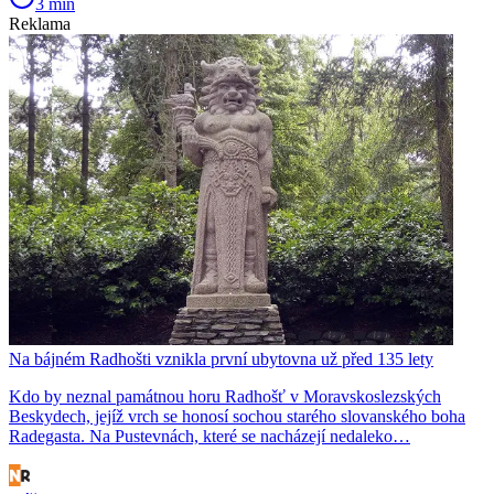
3 min
Reklama
Na bájném Radhošti vznikla první ubytovna už před 135 lety
Kdo by neznal památnou horu Radhošť v Moravskoslezských
Beskydech, jejíž vrch se honosí sochou starého slovanského boha
Radegasta. Na Pustevnách, které se nacházejí nedaleko…