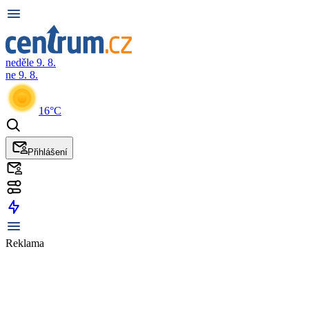
neděle 9. 8.
ne 9. 8.
16°C
Přihlášení
Reklama