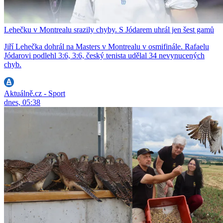
Lehečku v Montrealu srazily chyby. S Jódarem uhrál jen šest gamů
Jiří Lehečka dohrál na Masters v Montrealu v osmifinále. Rafaelu
Jódarovi podlehl 3:6, 3:6, český tenista udělal 34 nevynucených
chyb.
Aktuálně.cz - Sport
dnes, 05:38