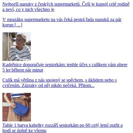
Nejhorší nanuky z českých supermarketů. Češi je kupují celé rodině
a neví, co v nich všechno je
V mrazáku supermarketu na vás čeká pestrá řada nanuků za pár
korun […]
Kadeřnice doporučuje seniorkám: tenhle účes s culíkem vám ubere
5 let během pár minut
Culík má většina z nás spojený se spěchem, s úklidem nebo s
cvičením. Zázraky od něj nikdo nečeká. Přitom...
Tahle 1 barva kabelky rozzáří seniorkám po 60 celý letní outfit a
hodí se úplně ke všemu