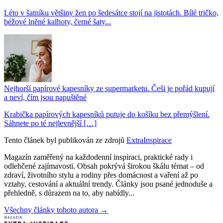
Léto v šatníku většiny žen po šedesátce stojí na jistotách. Bílé tričko,
béžové lněné kalhoty, černé šaty...
Nejhorší papírové kapesníky ze supermarketu. Češi je pořád kupují
a neví, čím jsou napuštěné
Krabička papírových kapesníků putuje do košíku bez přemýšlení.
Sáhnete po té nejlevnější […]
Tento článek byl publikován ze zdrojů
ExtraInspirace
Magazín zaměřený na každodenní inspiraci, praktické rady i
odlehčené zajímavosti. Obsah pokrývá širokou škálu témat – od
zdraví, životního stylu a rodiny přes domácnost a vaření až po
vztahy, cestování a aktuální trendy. Články jsou psané jednoduše a
přehledně, s důrazem na to, aby nabídly...
Všechny články tohoto autora →