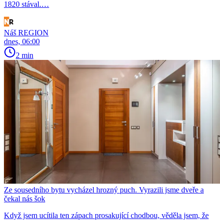
1820 stával.…
Náš REGION
dnes, 06:00
2 min
Ze sousedního bytu vycházel hrozný puch. Vyrazili jsme dveře a
čekal nás šok
Když jsem ucítila ten zápach prosakující chodbou, věděla jsem, že