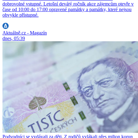
dobrovolné vstupné. Letošní devátý ročník akce zájemcům otevře v
čase od 10:00 do 17:00 opravené památky a památky, které nejsou
obvykle přístupné.
Aktuálně.cz - Magazín
dnes, 05:39
Podvodníci se vydávali za děti. Z rodičů vylákali přes milion korun