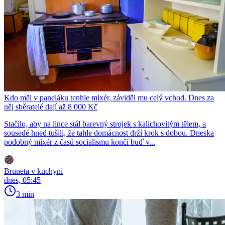
Kdo měl v paneláku tenhle mixér, záviděl mu celý vchod. Dnes za
něj sběratelé dají až 8 000 Kč
Stačilo, aby na lince stál barevný strojek s kalichovitým tělem, a
sousedé hned tušili, že tahle domácnost drží krok s dobou. Dneska
podobný mixér z časů socialismu končí buď v...
Bruneta v kuchyni
dnes, 05:45
3 min