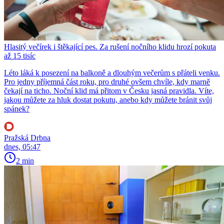
Hlasitý večírek i štěkající pes. Za rušení nočního klidu hrozí pokuta
až 15 tisíc
Léto láká k posezení na balkoně a dlouhým večerům s přáteli venku.
Pro jedny příjemná část roku, pro druhé ovšem chvíle, kdy marně
čekají na ticho. Noční klid má přitom v Česku jasná pravidla. Víte,
jakou můžete za hluk dostat pokutu, anebo kdy můžete bránit svůj
spánek?
Pražská Drbna
dnes, 05:47
2 min