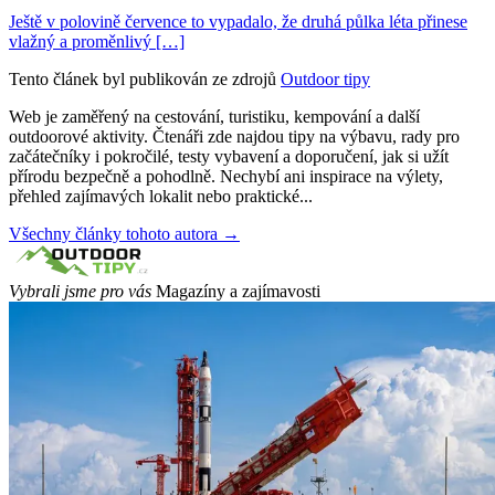
Ještě v polovině července to vypadalo, že druhá půlka léta přinese
vlažný a proměnlivý […]
Tento článek byl publikován ze zdrojů
Outdoor tipy
Web je zaměřený na cestování, turistiku, kempování a další
outdoorové aktivity. Čtenáři zde najdou tipy na výbavu, rady pro
začátečníky i pokročilé, testy vybavení a doporučení, jak si užít
přírodu bezpečně a pohodlně. Nechybí ani inspirace na výlety,
přehled zajímavých lokalit nebo praktické...
Všechny články tohoto autora →
Vybrali jsme pro vás
Magazíny a zajímavosti