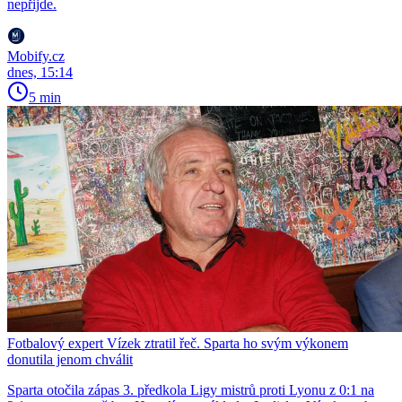
nepřijde.
Mobify.cz
dnes, 15:14
5 min
Fotbalový expert Vízek ztratil řeč. Sparta ho svým výkonem
donutila jenom chválit
Sparta otočila zápas 3. předkola Ligy mistrů proti Lyonu z 0:1 na