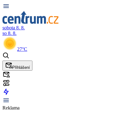
sobota 8. 8.
so 8. 8.
27°C
Přihlášení
Reklama