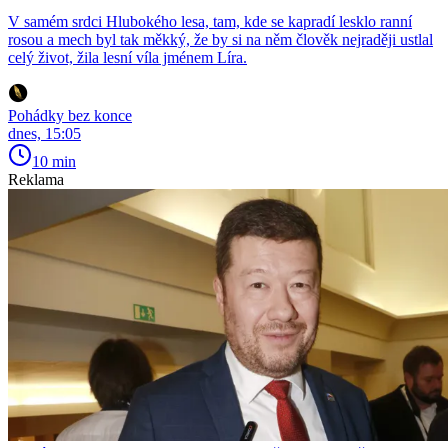
V samém srdci Hlubokého lesa, tam, kde se kapradí lesklo ranní
rosou a mech byl tak měkký, že by si na něm člověk nejraději ustlal
celý život, žila lesní víla jménem Líra.
Pohádky bez konce
dnes, 15:05
10 min
Reklama