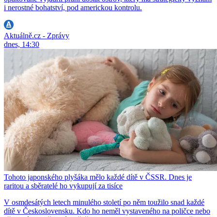
i nerostné bohatství, pod americkou kontrolu.
Aktuálně.cz - Zprávy
dnes, 14:30
Tohoto japonského plyšáka mělo každé dítě v ČSSR. Dnes je
raritou a sběratelé ho vykupují za tisíce
V osmdesátých letech minulého století po něm toužilo snad každé
dítě v Československu. Kdo ho neměl vystaveného na poličce nebo