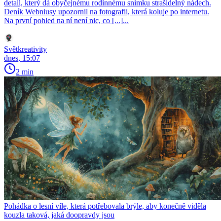
detail, který dá obyčejnému rodinnému snímku strašidelný nádech.
Deník Webniusy upozornil na fotografii, která koluje po internetu.
Na první pohled na ní není nic, co [...]...
Světkreativity
dnes, 15:07
2 min
Pohádka o lesní víle, která potřebovala brýle, aby konečně viděla
kouzla taková, jaká doopravdy jsou