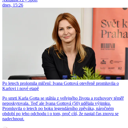
dnes, 15:26
Po letech prolomila mlčení: Ivana Gottová otevřeně promluvila o
Karlovi i nové etapě
Po smrti Karla Gotta se stáhla z veřejného života a rozhovory téměř
neposkytovala. Teď ale Ivana Gottová (50) udělala výjimku.
Promluvila o letech po boku legendárního zpěváka, náročném
období po jeho odchodu i o tom, proč cítí, že nastal čas znovu se
nadechnout.