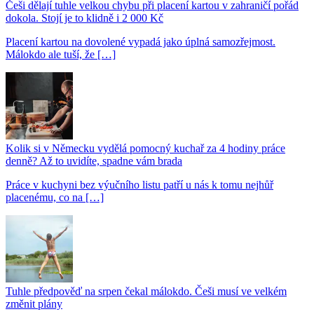
Češi dělají tuhle velkou chybu při placení kartou v zahraničí pořád
dokola. Stojí je to klidně i 2 000 Kč
Placení kartou na dovolené vypadá jako úplná samozřejmost.
Málokdo ale tuší, že […]
Kolik si v Německu vydělá pomocný kuchař za 4 hodiny práce
denně? Až to uvidíte, spadne vám brada
Práce v kuchyni bez výučního listu patří u nás k tomu nejhůř
placenému, co na […]
Tuhle předpověď na srpen čekal málokdo. Češi musí ve velkém
změnit plány