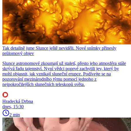
Tak detailně jsme Slunce ještě neviděli. Nové snímky přinesly
průlomový objev
Slunce astronomové zkoumají už staletí, přesto jeho atmosféra stále
skrývá řadu tajemství. Nyní vědci poprvé zachytili jev, který by
mohl objasnit, jak vznikají sluneční erupce. Podívejte se na
pozorování mezinárodního týmu pomocí jednoho z
nejpokročilejších slunečních teleskopů světa.
Hradecká Drbna
dnes, 15:30
2 min