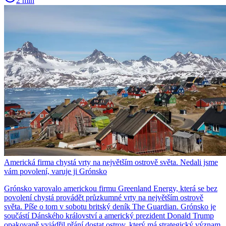
2 min
Americká firma chystá vrty na největším ostrově světa. Nedali jsme
vám povolení, varuje ji Grónsko
Grónsko varovalo americkou firmu Greenland Energy, která se bez
povolení chystá provádět průzkumné vrty na největším ostrově
světa. Píše o tom v sobotu britský deník The Guardian. Grónsko je
součástí Dánského království a americký prezident Donald Trump
opakovaně vyjádřil přání dostat ostrov, který má strategický význam