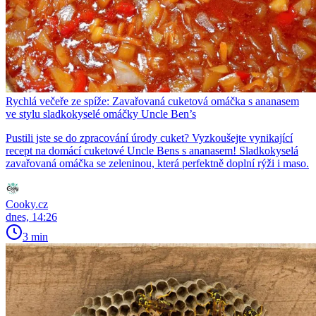
Rychlá večeře ze spíže: Zavařovaná cuketová omáčka s ananasem
ve stylu sladkokyselé omáčky Uncle Ben’s
Pustili jste se do zpracování úrody cuket? Vyzkoušejte vynikající
recept na domácí cuketové Uncle Bens s ananasem! Sladkokyselá
zavařovaná omáčka se zeleninou, která perfektně doplní rýži i maso.
Cooky.cz
dnes, 14:26
3 min