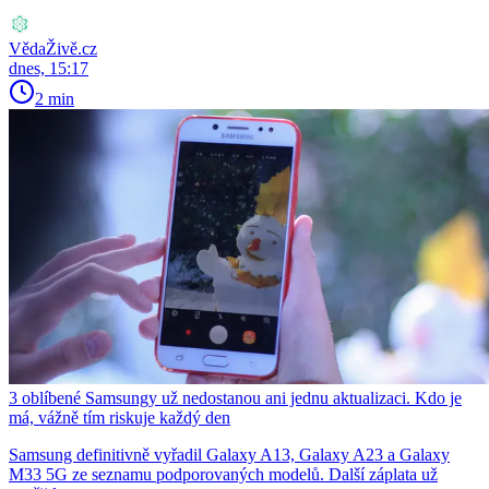
VědaŽivě.cz
dnes, 15:17
2 min
3 oblíbené Samsungy už nedostanou ani jednu aktualizaci. Kdo je
má, vážně tím riskuje každý den
Samsung definitivně vyřadil Galaxy A13, Galaxy A23 a Galaxy
M33 5G ze seznamu podporovaných modelů. Další záplata už