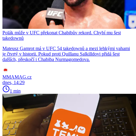
Polák může v UFC překonat Chabibův rekord. Chybí mu šest
takedownů
Mateusz Gamrot má v UFC 54 takedownů a mezi lehkými vahami
je čtvrtý v historii. Pokud proti Quillanu Salkilldovi přidá šest
dalších, přeskočí i Chabiba Nurmagomedova.
MMAMAG.cz
dnes, 14:29
1 min