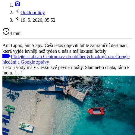
Outdoor tipy
19. 5. 2026, 05:52
4 min
Ani Lipno, ani Slapy. Češi letos objevili tuhle zahraniční destinaci,
která vyjde levněji než týden u nás a má luxusní hotely
Přidejte si obsah Centrum.cz do oblíbených zdrojů pro Google
hledání a Google zprávy
Léto u vody má v Česku své pevné rituály. Stan nebo chata, ráno k
molu, […]