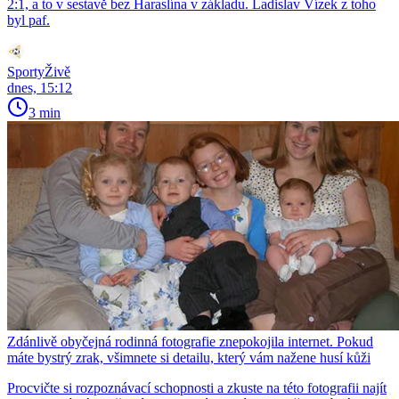
2:1, a to v sestavě bez Haraslína v základu. Ladislav Vízek z toho
byl paf.
SportyŽivě
dnes, 15:12
3 min
Zdánlivě obyčejná rodinná fotografie znepokojila internet. Pokud
máte bystrý zrak, všimnete si detailu, který vám nažene husí kůži
Procvičte si rozpoznávací schopnosti a zkuste na této fotografii najít