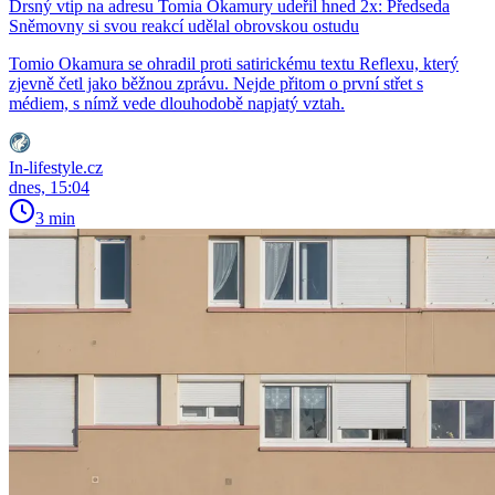
Drsný vtip na adresu Tomia Okamury udeřil hned 2x: Předseda
Sněmovny si svou reakcí udělal obrovskou ostudu
Tomio Okamura se ohradil proti satirickému textu Reflexu, který
zjevně četl jako běžnou zprávu. Nejde přitom o první střet s
médiem, s nímž vede dlouhodobě napjatý vztah.
In-lifestyle.cz
dnes, 15:04
3 min