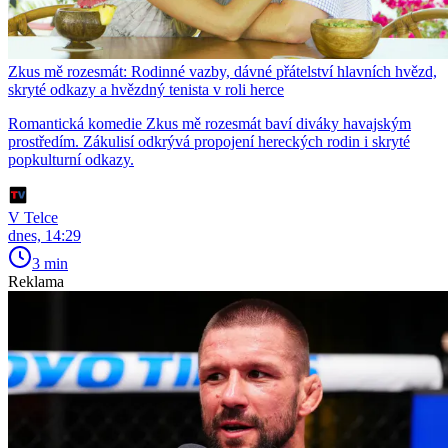
Zkus mě rozesmát: Rodinné vazby, dávné přátelství hlavních hvězd,
skryté odkazy a hvězdný tenista v roli herce
Romantická komedie Zkus mě rozesmát baví diváky havajským
prostředím. Zákulisí odkrývá propojení hereckých rodin i skryté
popkulturní odkazy.
V Telce
dnes, 14:29
3 min
Reklama