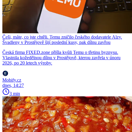
Češi, máte, co jste chtěli. Temu zničilo českého dodavatele Alzy.
Švadleny v Prostějově šijí poslední kusy, pak dílnu zavřou
Česká firma FIXED.zone přišla kvůli Temu o třetinu byznysu.
Vlastnila kožedělnou dílnu v Prostějově, kterou zavřela v únoru
2026, po 20 letech výroby.
Mobify.cz
dnes, 14:27
3 min