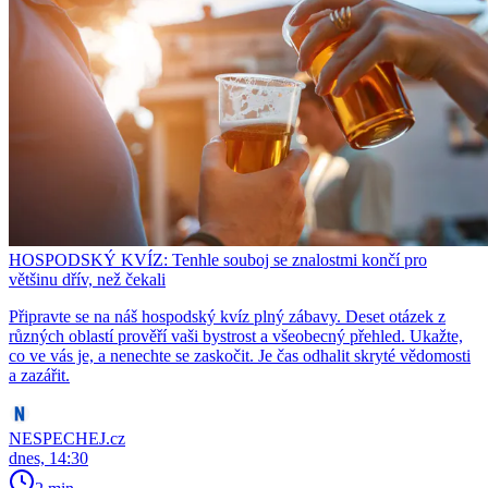
HOSPODSKÝ KVÍZ: Tenhle souboj se znalostmi končí pro
většinu dřív, než čekali
Připravte se na náš hospodský kvíz plný zábavy. Deset otázek z
různých oblastí prověří vaši bystrost a všeobecný přehled. Ukažte,
co ve vás je, a nenechte se zaskočit. Je čas odhalit skryté vědomosti
a zazářit.
NESPECHEJ.cz
dnes, 14:30