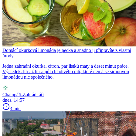
Domácí okurková limonáda je pecka a snadno ji připravíte z vlastní
úrody
Jedna zahradní okurka, citron, pár lístků máty a deset minut práce.
Výsledek: litr až litr a půl chladivého pití, které nemá se sirupovou
limonádou nic společného.
Chalupáři-Zahrádkáři
dnes, 14:57
3 min