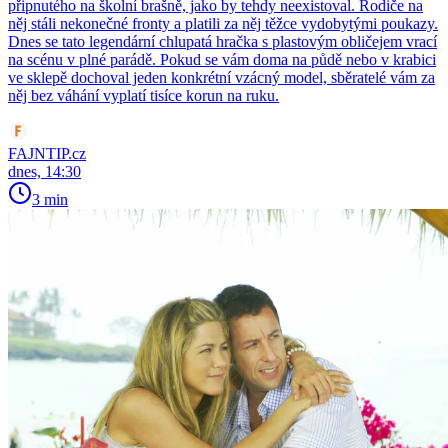
připnutého na školní brašně, jako by tehdy neexistoval. Rodiče na
něj stáli nekonečné fronty a platili za něj těžce vydobytými poukazy.
Dnes se tato legendární chlupatá hračka s plastovým obličejem vrací
na scénu v plné parádě. Pokud se vám doma na půdě nebo v krabici
ve sklepě dochoval jeden konkrétní vzácný model, sběratelé vám za
něj bez váhání vyplatí tisíce korun na ruku.
FAJNTIP.cz
dnes, 14:30
3 min