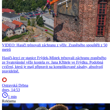
VIDEO: Hasiči trénovali záchranu z věže. Zraněného spouštěli z 50
metrů
Hasiči-lezci ze stanice Frýdek-Místek trénovali záchranu zraněného
ze Svatojánské věže kostela sv. Jana Křtitele ve Frýdku. Podobná
cvičení, která je mají připravit na komplikované zásahy, absolvují
pravidelně.
Ostravská Drbna
dnes, 14:53
1 min
Reklama