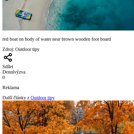
red boat on body of water near brown wooden foot board
Zdroj
:
Outdoor tipy
Sdílet
Denní
výzva
0
Reklama
Další články z
Outdoor tipy