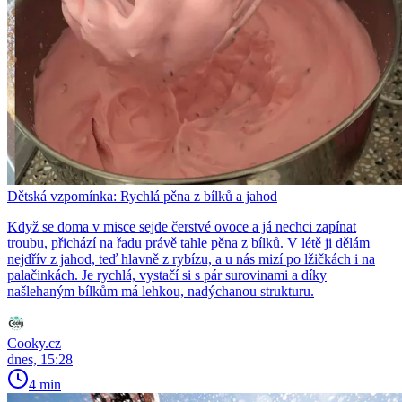
Dětská vzpomínka: Rychlá pěna z bílků a jahod
Když se doma v misce sejde čerstvé ovoce a já nechci zapínat
troubu, přichází na řadu právě tahle pěna z bílků. V létě ji dělám
nejdřív z jahod, teď hlavně z rybízu, a u nás mizí po lžičkách i na
palačinkách. Je rychlá, vystačí si s pár surovinami a díky
našlehaným bílkům má lehkou, nadýchanou strukturu.
Cooky.cz
dnes, 15:28
4 min