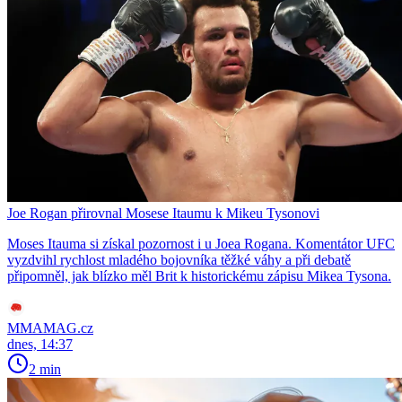
Joe Rogan přirovnal Mosese Itaumu k Mikeu Tysonovi
Moses Itauma si získal pozornost i u Joea Rogana. Komentátor UFC
vyzdvihl rychlost mladého bojovníka těžké váhy a při debatě
připomněl, jak blízko měl Brit k historickému zápisu Mikea Tysona.
MMAMAG.cz
dnes, 14:37
2 min