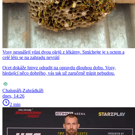
Vosy nesnášejí vůni dvou olejů z lékárny. Smíchejte je s octem a
celé léto se na zahradu nevrátí
Ocet dokáže hmyz odradit na opravdu dlouhou dobu. Vosy,
hledající něco dobrého, vás tak už zaručeně trápit nebudou.
Chalupáři-Zahrádkáři
dnes, 14:26
2 min