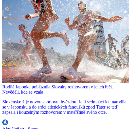
Rodilá Japonka pobláznila Slováky rozhovorem v jejich řeči.
Nevěděli, kde se vzala
Slovensko žije novou sportovní hvězdou. Je jí sedmnáct let, narodila
se v Japonsku a do srdcí atletických fanoušků zpod Tater se teď
zapsala i kouzelným rozhovorem v mateřštině svého otce.
Aktuálně.cz - Sport