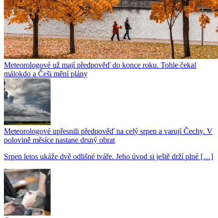
Meteorologové už mají předpověď do konce roku. Tohle čekal
málokdo a Češi mění plány
Meteorologové upřesnili předpověď na celý srpen a varují Čechy. V
polovině měsíce nastane drsný obrat
Srpen letos ukáže dvě odlišné tváře. Jeho úvod si ještě drží plné […]