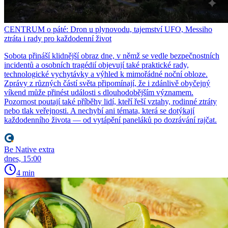
CENTRUM o páté: Dron u plynovodu, tajemství UFO, Messiho
ztráta i rady pro každodenní život
Sobota přináší klidnější obraz dne, v němž se vedle bezpečnostních
incidentů a osobních tragédií objevují také praktické rady,
technologické vychytávky a výhled k mimořádné noční obloze.
Zprávy z různých částí světa připomínají, že i zdánlivě obyčejný
víkend může přinést události s dlouhodobějším významem.
Pozornost poutají také příběhy lidí, kteří řeší vztahy, rodinné ztráty
nebo tlak veřejnosti. A nechybí ani témata, která se dotýkají
každodenního života — od vytápění paneláků po dozrávání rajčat.
Be Native extra
dnes, 15:00
4 min