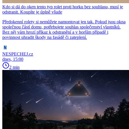
Kdo si dá do oken tento typ rolet proti horku bez souhlasu, musí je
odstranit. Koupíte je úplně všude
Předokenní rolety si nemůžete namontovat jen tak. Pokud jsou okna
společnou částí domu, potřebujete souhlas společenství vlastníků.
Bez něj vám hrozí příkaz k odstranění a v horším případě i
povinnost uhradit škody na fasádě či zateplení.
NESPECHEJ.cz
dnes, 15:00
2 min