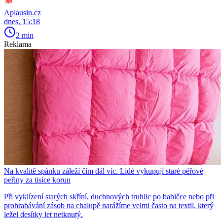
Aplausin.cz
dnes, 15:18
2 min
Reklama
Na kvalitě spánku záleží čím dál víc. Lidé vykupují staré péřové
peřiny za tisíce korun
Při vyklízení starých skříní, duchnových truhlic po babičce nebo při
prohrabávání zásob na chalupě narážíme velmi často na textil, který
ležel desítky let netknutý.