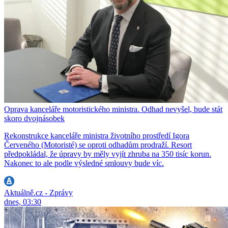
Oprava kanceláře motoristického ministra. Odhad nevyšel, bude stát
skoro dvojnásobek
Rekonstrukce kanceláře ministra životního prostředí Igora
Červeného (Motoristé) se oproti odhadům prodraží. Resort
předpokládal, že úpravy by měly vyjít zhruba na 350 tisíc korun.
Nakonec to ale podle výsledné smlouvy bude víc.
Aktuálně.cz - Zprávy
dnes, 03:30