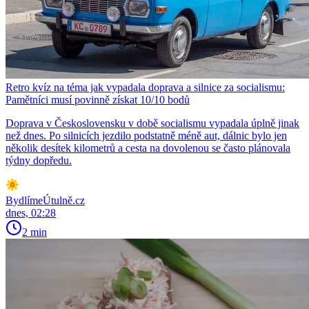
Retro kvíz na téma jak vypadala doprava a silnice za socialismu:
Pamětníci musí povinně získat 10/10 bodů
Doprava v Československu v době socialismu vypadala úplně jinak
než dnes. Po silnicích jezdilo podstatně méně aut, dálnic bylo jen
několik desítek kilometrů a cesta na dovolenou se často plánovala
týdny dopředu.
BydlímeÚtulně.cz
dnes, 02:28
2 min