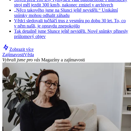
stroj měl jezdit 300 km/h, nakonec zmizel v archivech
„Něco takového jsme na Slunci ještě neviděli.“ Unikátní
snímky mohou odhalit záhadu
Vědci sledovali tučňáčí trus z vesmíru po dobu 30 let. To, co
v něm našli, je opravdu znepokojilo
Tak detailně jsme Slunce ještě neviděli. Nové snímky přinesly
průlomový objev
Zobrazit více
Zajímavosti
Věda
Vybrali jsme pro vás
Magazíny a zajímavosti