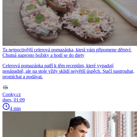
Ta nejpoctivější celerová pomazánka, která vám připomene dětství:
Chutná naprosto božsky a hodí se do diety
Celerová pomazánka patří k těm receptům, které vypadají
nenápadně, ale na stole vždy sklidí největší úspěch. Stačí nastrouhat,
promíchat a podávat.
Cooky.cz
dnes, 01:09
4 min