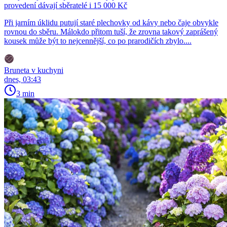
provedení dávají sběratelé i 15 000 Kč
Při jarním úklidu putují staré plechovky od kávy nebo čaje obvykle
rovnou do sběru. Málokdo přitom tuší, že zrovna takový zaprášený
kousek může být to nejcennější, co po prarodičích zbylo....
Bruneta v kuchyni
dnes, 03:43
3 min