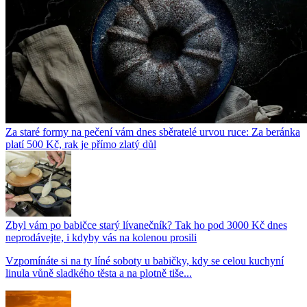
Za staré formy na pečení vám dnes sběratelé urvou ruce: Za beránka
platí 500 Kč, rak je přímo zlatý důl
Zbyl vám po babičce starý lívanečník? Tak ho pod 3000 Kč dnes
neprodávejte, i kdyby vás na kolenou prosili
Vzpomínáte si na ty líné soboty u babičky, kdy se celou kuchyní
linula vůně sladkého těsta a na plotně tiše...