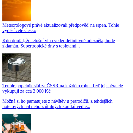
Meteorologové právě aktualizovali předpověď na srpen. Tohle
vyděsí celé Česko
Kdo doufal, že letošní vlna veder definitivně odezněla, bude
zklamán. Supertropické dny s teplotami...
Tenhle popelník stál za ČSSR na každém rohu. Teď jej sběratelé
vykupují za cca 3 000 Kč
Možná si ho pamatujete z návštěv u prarodičů, z tehdejších
hotelových hal nebo z útulných koutků vedle...