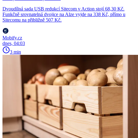
Dvoudílná sada USB redukcí Sitecom v Action stojí 68,30 Kč.
Funkčně srovnatelná dvojice na Alze vyjde na 338 Kč, přímo u
Sitecomu na přibližně 507 Kč.
Mobify.cz
dnes, 04:03
3 min