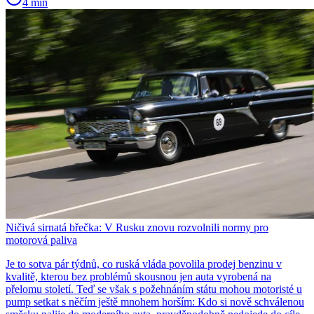
4 min
Ničivá sirnatá břečka: V Rusku znovu rozvolnili normy pro
motorová paliva
Je to sotva pár týdnů, co ruská vláda povolila prodej benzinu v
kvalitě, kterou bez problémů skousnou jen auta vyrobená na
přelomu století. Teď se však s požehnáním státu mohou motoristé u
pump setkat s něčím ještě mnohem horším: Kdo si nově schválenou