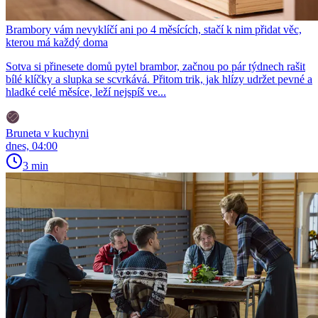
Brambory vám nevyklíčí ani po 4 měsících, stačí k nim přidat věc,
kterou má každý doma
Sotva si přinesete domů pytel brambor, začnou po pár týdnech rašit
bílé klíčky a slupka se scvrkává. Přitom trik, jak hlízy udržet pevné a
hladké celé měsíce, leží nejspíš ve...
Bruneta v kuchyni
dnes, 04:00
3 min