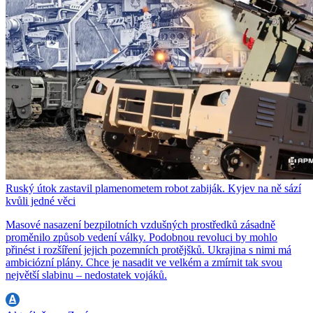
Ruský útok zastavil plamenometem robot zabiják. Kyjev na ně sází
kvůli jedné věci
Masové nasazení bezpilotních vzdušných prostředků zásadně
proměnilo způsob vedení války. Podobnou revoluci by mohlo
přinést i rozšíření jejich pozemních protějšků. Ukrajina s nimi má
ambiciózní plány. Chce je nasadit ve velkém a zmírnit tak svou
největší slabinu – nedostatek vojáků.