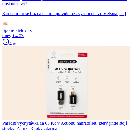
dostanete vy?
Konec roku se blíží a s ním i pravidelné zvýšení penzí. Většina […]
Spotřebitelov.cz
dnes, 04:03
4 min
Parádní vychytávka za 68 Kč v Actionu nahradí set, který jinde stojí
stovky. Záruka 3 roky zdarma