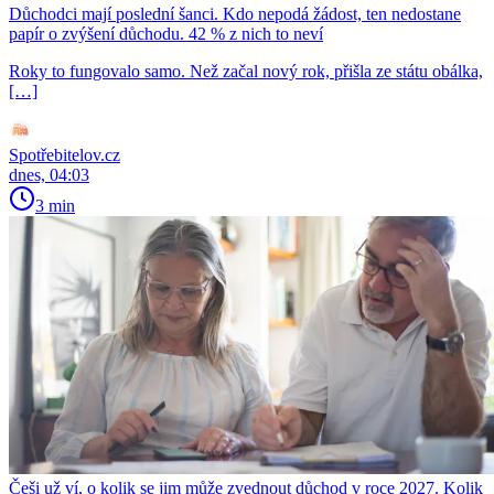
Důchodci mají poslední šanci. Kdo nepodá žádost, ten nedostane
papír o zvýšení důchodu. 42 % z nich to neví
Roky to fungovalo samo. Než začal nový rok, přišla ze státu obálka,
[…]
Spotřebitelov.cz
dnes, 04:03
3 min
Češi už ví, o kolik se jim může zvednout důchod v roce 2027. Kolik