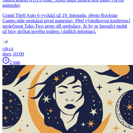
gameplay
Grand Theft Auto 6 vychází už 19. listopadu, přesto Rockstar
Games stále neukázal první gameplay. Před výsledkovou konferencí
společnosti Take-Two proto sílí spekulace, že by se fanoušci mohli
už brzy dočkat nového traileru i dalších informací.
cdr.cz
dnes, 03:00
2 min