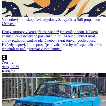
Víkendový horoskop: Lvi rozjedou vášnivý flirt a Štíři propadnou
žárlivosti
Druhý srpnový víkend přinese víc než jen letní pohodu. Některá
znamení čeká nečekané pozvání či flirt, jiná budou muset ustát
citlivý rozhovor, změnu plánů nebo návrat starých pochybností.
Hvězdy napoví, komu prospěje odvaha, kdo by měl zpomalit a kdo
tentokrát nesmí ignorovat vlastní intuici.
Žena.cz
dnes, 02:59
Reklama