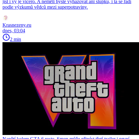
jíst i vy je vícero. A neměli byste vyhazovat ani slupku, i ta se řadí
podle výzkumů vědců mezi superpotraviny.
Krasnezeny.eu
dnes, 03:04
2 min
Napětí kolem GTA 6 roste. Srpen může přinést třetí trailer i první