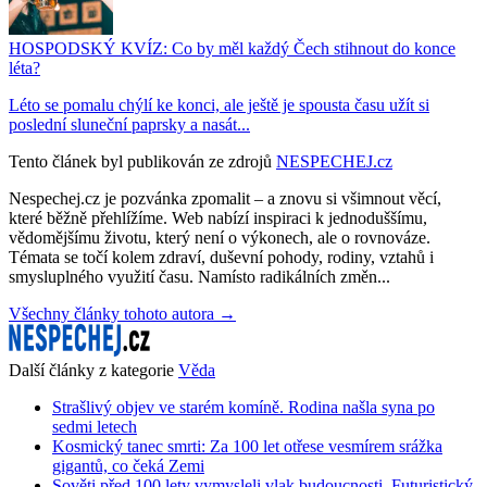
HOSPODSKÝ KVÍZ: Co by měl každý Čech stihnout do konce
léta?
Léto se pomalu chýlí ke konci, ale ještě je spousta času užít si
poslední sluneční paprsky a nasát...
Tento článek byl publikován ze zdrojů
NESPECHEJ.cz
Nespechej.cz je pozvánka zpomalit – a znovu si všimnout věcí,
které běžně přehlížíme. Web nabízí inspiraci k jednoduššímu,
vědomějšímu životu, který není o výkonech, ale o rovnováze.
Témata se točí kolem zdraví, duševní pohody, rodiny, vztahů i
smysluplného využití času. Namísto radikálních změn...
Všechny články tohoto autora →
Další články z kategorie
Věda
Strašlivý objev ve starém komíně. Rodina našla syna po
sedmi letech
Kosmický tanec smrti: Za 100 let otřese vesmírem srážka
gigantů, co čeká Zemi
Sověti před 100 lety vymysleli vlak budoucnosti. Futuristický