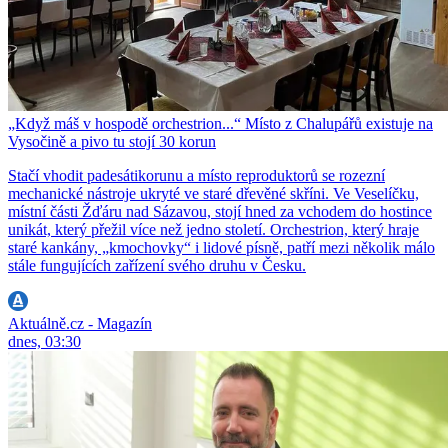
„Když máš v hospodě orchestrion...“ Místo z Chalupářů existuje na
Vysočině a pivo tu stojí 30 korun
Stačí vhodit padesátikorunu a místo reproduktorů se rozezní
mechanické nástroje ukryté ve staré dřevěné skříni. Ve Veselíčku,
místní části Žďáru nad Sázavou, stojí hned za vchodem do hostince
unikát, který přežil více než jedno století. Orchestrion, který hraje
staré kankány, „kmochovky“ i lidové písně, patří mezi několik málo
stále fungujících zařízení svého druhu v Česku.
Aktuálně.cz - Magazín
dnes, 03:30