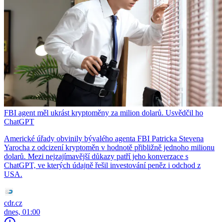
FBI agent měl ukrást kryptoměny za milion dolarů. Usvědčil ho
ChatGPT
Americké úřady obvinily bývalého agenta FBI Patricka Stevena
Yarocha z odcizení kryptoměn v hodnotě přibližně jednoho milionu
dolarů. Mezi nejzajímavější důkazy patří jeho konverzace s
ChatGPT, ve kterých údajně řešil investování peněz i odchod z
USA.
cdr.cz
dnes, 01:00