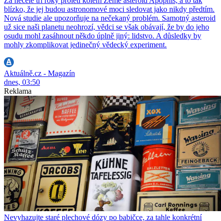
Za necelé tři roky proletí kolem Země asteroid Apophis, a to tak
blízko, že jej budou astronomové moci sledovat jako nikdy předtím.
Nová studie ale upozorňuje na nečekaný problém. Samotný asteroid
už sice naši planetu neohrozí, vědci se však obávají, že by do jeho
osudu mohl zasáhnout někdo úplně jiný: lidstvo. A důsledky by
mohly zkomplikovat jedinečný vědecký experiment.
Aktuálně.cz - Magazín
dnes, 03:50
Reklama
Nevyhazujte staré plechové dózy po babičce, za tahle konkrétní