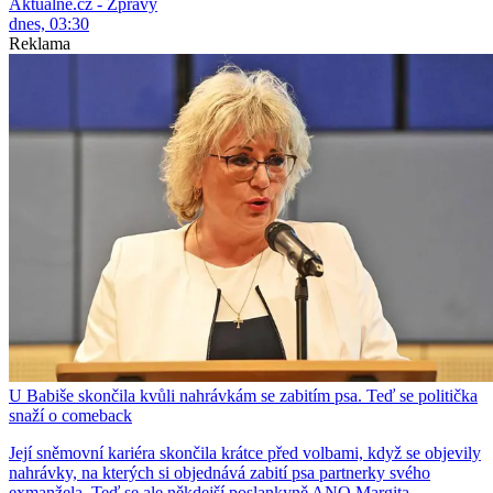
Aktuálně.cz - Zprávy
dnes, 03:30
Reklama
U Babiše skončila kvůli nahrávkám se zabitím psa. Teď se politička
snaží o comeback
Její sněmovní kariéra skončila krátce před volbami, když se objevily
nahrávky, na kterých si objednává zabití psa partnerky svého
exmanžela. Teď se ale někdejší poslankyně ANO Margita