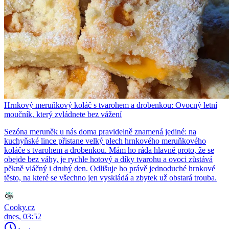
Hrnkový meruňkový koláč s tvarohem a drobenkou: Ovocný letní
moučník, který zvládnete bez vážení
Sezóna meruněk u nás doma pravidelně znamená jediné: na
kuchyňské lince přistane velký plech hrnkového meruňkového
koláče s tvarohem a drobenkou. Mám ho ráda hlavně proto, že se
obejde bez váhy, je rychle hotový a díky tvarohu a ovoci zůstává
pěkně vláčný i druhý den. Odlišuje ho právě jednoduché hrnkové
těsto, na které se všechno jen vyskládá a zbytek už obstará trouba.
Cooky.cz
dnes, 03:52