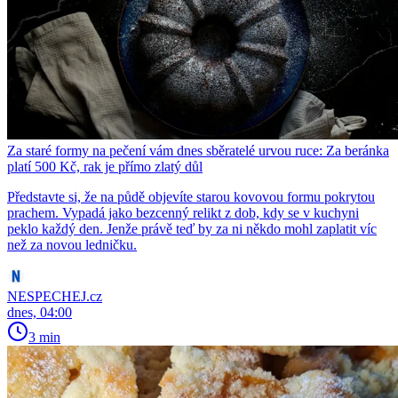
Za staré formy na pečení vám dnes sběratelé urvou ruce: Za beránka
platí 500 Kč, rak je přímo zlatý důl
Představte si, že na půdě objevíte starou kovovou formu pokrytou
prachem. Vypadá jako bezcenný relikt z dob, kdy se v kuchyni
peklo každý den. Jenže právě teď by za ni někdo mohl zaplatit víc
než za novou ledničku.
NESPECHEJ.cz
dnes, 04:00
3 min