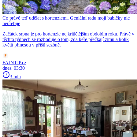
Co právě teď udělat s hortenziemi. Geniální radu mojí babičky nic
nepřebije
Začátek srpna je pro hortenzie nejkritičtějším obdobím roku. Právě v
těchto týdnech se rozhoduje o tom, zda keře přečkají zimu a kolik
květů přinesou v příští sezóně.
FAJNTIP.cz
dnes, 03:30
3 min