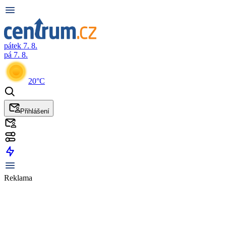
pátek 7. 8.
pá 7. 8.
20°C
Přihlášení
Reklama