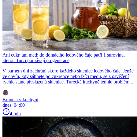
Ani cukr, ani med: do domácího ledového čaje patří 1 surovina,
kterou Turci používají po generace
V parném dni zachrání skoro každého sklenice ledového čaje. Jenže
ve chvíli, kdy sáhnete po cukřence nebo lžíci medu, se z osvěžení
rychle stane přeslazená sklenice. Turecká kuchyně tenhle problém...
Bruneta v kuchyni
dnes, 04:00
4 min