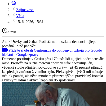
Zajímavosti
Věda
15. 6. 2026, 15:31
4 min
Ani křížovky, ani četba. Proti stárnutí mozku a demenci nejlépe
pomáhá úplně jiná věc
Přidejte si obsah Centrum.cz do oblíbených zdrojů pro Google
hledání a Google zprávy
Demence postihuje v Česku přes 170 tisíc lidí a jejich počet neustále
roste. Přestože na Alzheimerovu chorobu stále neexistuje lék,
vědecké studie přinášejí povzbudivé zprávy - až 45 procent případů
lze předejít změnou životního stylu. Překvapivě největší roli nehraje
trénink paměti, ale něco mnohem přirozenějšího: pravidelný kontakt
s blízkými lidmi a aktivní zapojení do společnosti.