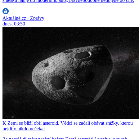
směsku nalije do moderního auta, pravděpodobně nedojede do cíle.
Aktuálně.cz - Zprávy
dnes, 03:50
K Zemi se blíží obří asteroid. Vědci se začali obávat srážky, kterou
nejdřív nikdo nečekal