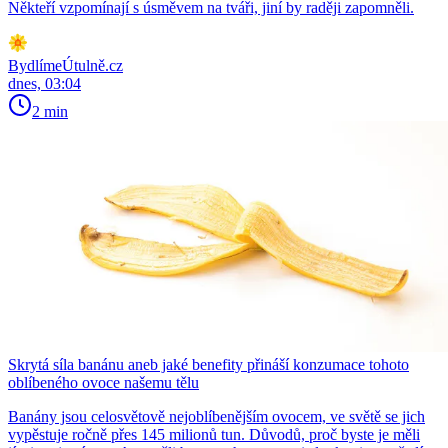
Někteří vzpomínají s úsměvem na tváři, jiní by raději zapomněli.
BydlímeÚtulně.cz
dnes, 03:04
2 min
Skrytá síla banánu aneb jaké benefity přináší konzumace tohoto
oblíbeného ovoce našemu tělu
Banány jsou celosvětově nejoblíbenějším ovocem, ve světě se jich
vypěstuje ročně přes 145 milionů tun. Důvodů, proč byste je měli