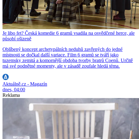
Je libo fet? Česká komedie 6 gramů vsadila na osvědčené herce, ale
působí ošizeně
Oblíbený koncept archetypálních neduhů zavřených do jedné
místnosti se dočkal další variace. Film 6 gramů se tváří jako
tuzemsky zemitá a komornější obdoba tvorby bratrů Coenů. Určitě
má své podnětné momenty, ale v zásadě zoufale hledá téma.
Aktuálně.cz - Magazín
dnes, 04:00
Reklama