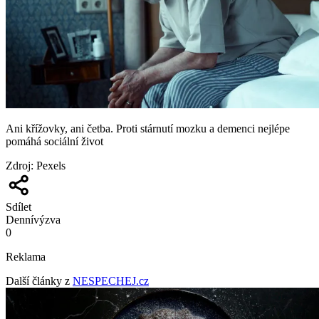
Ani křížovky, ani četba. Proti stárnutí mozku a demenci nejlépe
pomáhá sociální život
Zdroj
:
Pexels
Sdílet
Denní
výzva
0
Reklama
Další články z
NESPECHEJ.cz