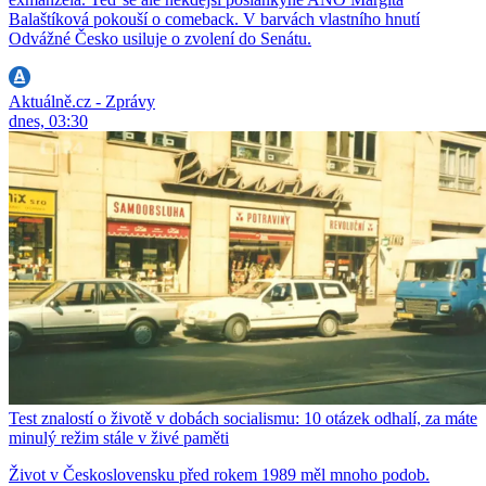
Balaštíková pokouší o comeback. V barvách vlastního hnutí
Odvážné Česko usiluje o zvolení do Senátu.
Aktuálně.cz - Zprávy
dnes, 03:30
Test znalostí o životě v dobách socialismu: 10 otázek odhalí, za máte
minulý režim stále v živé paměti
Život v Československu před rokem 1989 měl mnoho podob.