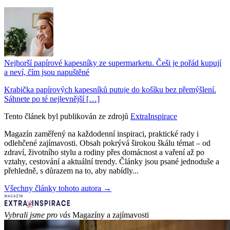
Nejhorší papírové kapesníky ze supermarketu. Češi je pořád kupují
a neví, čím jsou napuštěné
Krabička papírových kapesníků putuje do košíku bez přemýšlení.
Sáhnete po té nejlevnější […]
Tento článek byl publikován ze zdrojů
ExtraInspirace
Magazín zaměřený na každodenní inspiraci, praktické rady i
odlehčené zajímavosti. Obsah pokrývá širokou škálu témat – od
zdraví, životního stylu a rodiny přes domácnost a vaření až po
vztahy, cestování a aktuální trendy. Články jsou psané jednoduše a
přehledně, s důrazem na to, aby nabídly...
Všechny články tohoto autora →
Vybrali jsme pro vás
Magazíny a zajímavosti