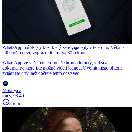
WhatsApp má skrytý koš, který žere gigabajty v telefonu. Většina
lidí o něm neví, vyprázdnit ho trvá 30 sekund
WhatsApp ve vašem telefonu tiše hromadí fotky, videa a
dokumenty, které jste možná viděli jednou. Uvolnit místo přitom
zvládnete dřív, než dočtete tento odstavec.
Mobify.cz
dnes, 08:40
4 min