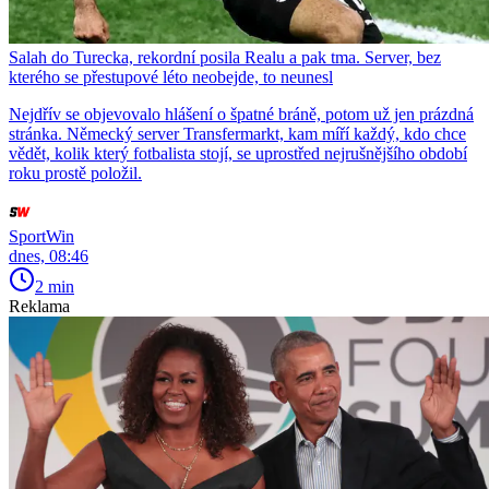
Salah do Turecka, rekordní posila Realu a pak tma. Server, bez
kterého se přestupové léto neobejde, to neunesl
Nejdřív se objevovalo hlášení o špatné bráně, potom už jen prázdná
stránka. Německý server Transfermarkt, kam míří každý, kdo chce
vědět, kolik který fotbalista stojí, se uprostřed nejrušnějšího období
roku prostě položil.
SportWin
dnes, 08:46
2 min
Reklama