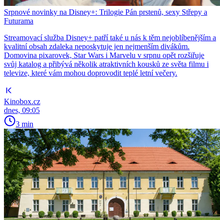
Srpnové novinky na Disney+: Trilogie Pán prstenů, sexy Střepy a
Futurama
Streamovací služba Disney+ patří také u nás k těm nejoblíbenějším a
kvalitní obsah zdaleka neposkytuje jen nejmenším divákům.
Domovina pixarovek, Star Wars i Marvelu v srpnu opět rozšiřuje
svůj katalog a přibývá několik atraktivních kousků ze světa filmu i
televize, které vám mohou doprovodit teplé letní večery.
Kinobox.cz
dnes, 09:05
3 min