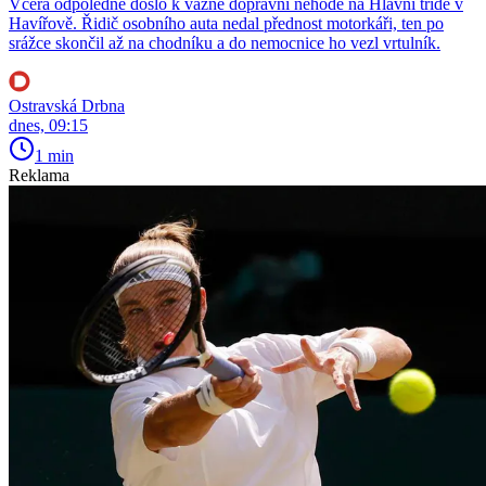
Včera odpoledne došlo k vážné dopravní nehodě na Hlavní třídě v
Havířově. Řidič osobního auta nedal přednost motorkáři, ten po
srážce skončil až na chodníku a do nemocnice ho vezl vrtulník.
Ostravská Drbna
dnes, 09:15
1 min
Reklama