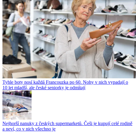
Tyhle boty nosí každá Francouzka po 60. Nohy v nich vypadají o
10 let mladší, ale české seniorky je odmítají
Nejhorší nanuky z českých supermarketů. Češi je kupují celé rodině
a neví, co v nich všechno je