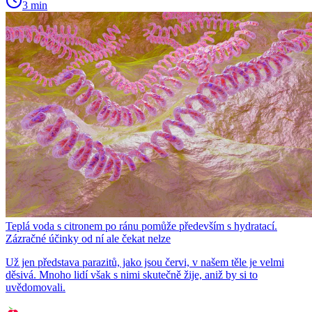
3 min
Teplá voda s citronem po ránu pomůže především s hydratací.
Zázračné účinky od ní ale čekat nelze
Už jen představa parazitů, jako jsou červi, v našem těle je velmi
děsivá. Mnoho lidí však s nimi skutečně žije, aniž by si to
uvědomovali.