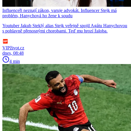
Influenceři neznají zákon, varuje advokát. Influencer Stejk má
problém, Hanychová ho žene k soudu
Youtuber Jakub Steklý alias Stejk veřejně spojil Agátu Hanychovou
s pohlavně přenosnými chorobami. Teď mu hrozí žaloba.
VIPživot.cz
dnes, 08:48
4 min