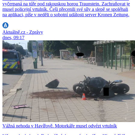
vyčerpaná na túře pod rakouskou horou Traunstein. Zachraňovat je
musel policejní vrtulník. Češi přecenili své síly a slepě se spoléhali
na aplikaci, píše v neděli o sobotní události server Kronen Zeitung.
Aktuálně.cz - Zprávy
dnes, 09:17
Vážná nehoda v Havířově. Motorkáře musel odvézt vrtulník