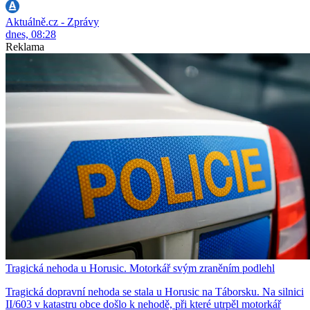
Aktuálně.cz - Zprávy
dnes, 08:28
Reklama
Tragická nehoda u Horusic. Motorkář svým zraněním podlehl
Tragická dopravní nehoda se stala u Horusic na Táborsku. Na silnici
II/603 v katastru obce došlo k nehodě, při které utrpěl motorkář