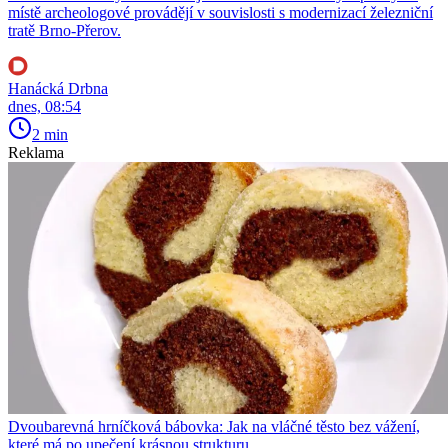
místě archeologové provádějí v souvislosti s modernizací železniční
tratě Brno-Přerov.
Hanácká Drbna
dnes, 08:54
2 min
Reklama
Dvoubarevná hrníčková bábovka: Jak na vláčné těsto bez vážení,
které má po upečení krásnou strukturu