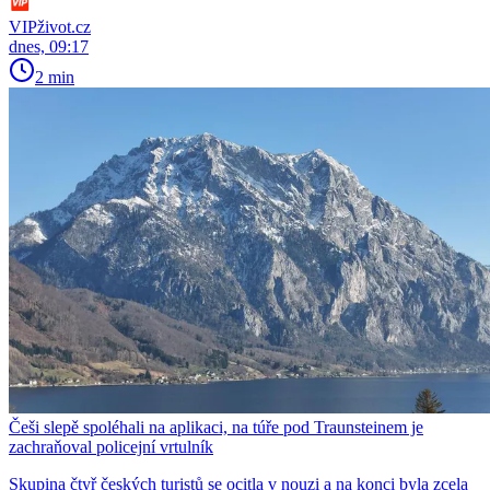
VIPživot.cz
dnes, 09:17
2 min
Češi slepě spoléhali na aplikaci, na túře pod Traunsteinem je
zachraňoval policejní vrtulník
Skupina čtyř českých turistů se ocitla v nouzi a na konci byla zcela