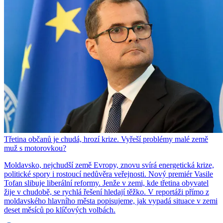
Třetina občanů je chudá, hrozí krize. Vyřeší problémy malé země
muž s motorovkou?
Moldavsko, nejchudší země Evropy, znovu svírá energetická krize,
politické spory i rostoucí nedůvěra veřejnosti. Nový premiér Vasile
Tofan slibuje liberální reformy. Jenže v zemi, kde třetina obyvatel
žije v chudobě, se rychlá řešení hledají těžko. V reportáži přímo z
moldavského hlavního města popisujeme, jak vypadá situace v zemi
deset měsíců po klíčových volbách.