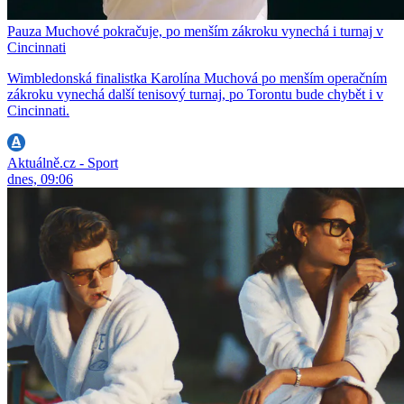
Pauza Muchové pokračuje, po menším zákroku vynechá i turnaj v
Cincinnati
Wimbledonská finalistka Karolína Muchová po menším operačním
zákroku vynechá další tenisový turnaj, po Torontu bude chybět i v
Cincinnati.
Aktuálně.cz - Sport
dnes, 09:06