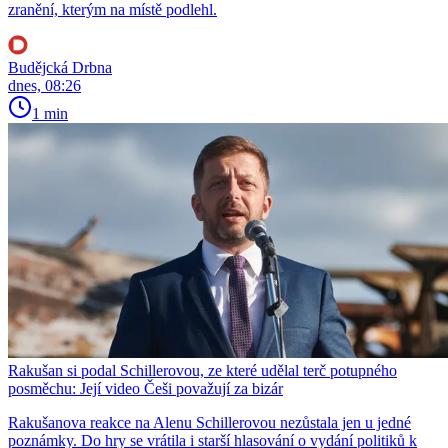
zranění, kterým na místě podlehl.
Budějcká Drbna
dnes, 08:26
1 min
Rakušan si podal Schillerovou, ze které udělal terč potupného
posměchu: Její video Češi považují za bizár
Rakušanova reakce na Alenu Schillerovou nezůstala jen u jedné
poznámky. Do hry se vrátila i starší hlasování o vydání politiků k