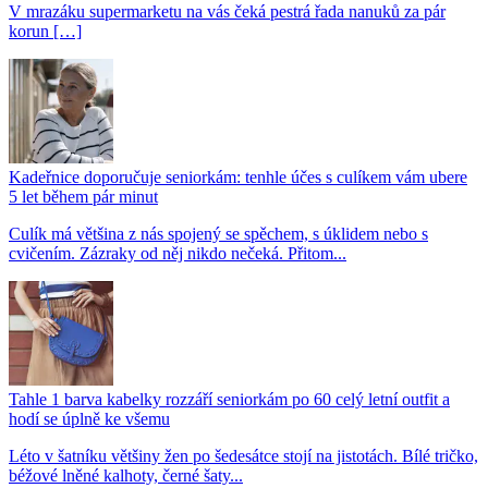
V mrazáku supermarketu na vás čeká pestrá řada nanuků za pár
korun […]
Kadeřnice doporučuje seniorkám: tenhle účes s culíkem vám ubere
5 let během pár minut
Culík má většina z nás spojený se spěchem, s úklidem nebo s
cvičením. Zázraky od něj nikdo nečeká. Přitom...
Tahle 1 barva kabelky rozzáří seniorkám po 60 celý letní outfit a
hodí se úplně ke všemu
Léto v šatníku většiny žen po šedesátce stojí na jistotách. Bílé tričko,
béžové lněné kalhoty, černé šaty...