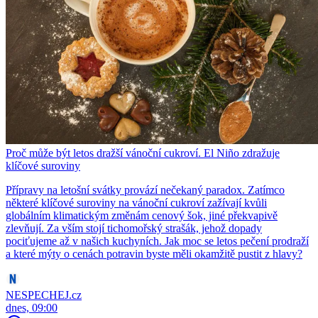
Proč může být letos dražší vánoční cukroví. El Niño zdražuje
klíčové suroviny
Přípravy na letošní svátky provází nečekaný paradox. Zatímco
některé klíčové suroviny na vánoční cukroví zažívají kvůli
globálním klimatickým změnám cenový šok, jiné překvapivě
zlevňují. Za vším stojí tichomořský strašák, jehož dopady
pociťujeme až v našich kuchyních. Jak moc se letos pečení prodraží
a které mýty o cenách potravin byste měli okamžitě pustit z hlavy?
NESPECHEJ.cz
dnes, 09:00