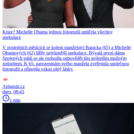
Krize? Michelle Obama jednou fotografií umlčela všechny
spekulace
V posledních měsících se kolem manželství Baracka (65) a Michelle
Obamových (62) šířily nejrůznější spekulace. Bývalá první dáma
Spojených států se ale rozhodla odpovědět tím nejlepším možným
způsobem. K 65. narozeninám svého manžela zveřejnila společnou
fotografii a připojila vzkaz plný lásky.
Aplausin.cz
dnes, 08:43
1 min