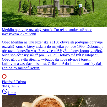
Merklín opravuje rozsáhlý zámek. Do rekonstrukce už obec
investovala 25 milionů
Obec Merklín na jihu Plzeňska s 1150 obyvateli postupně opravuje
rozsáhlý zámek, který získala do majetku po roce 1990. Dokončuje
přestavbu kinosálu v patře za více než čtyři miliony korun, z něhož
bude společenský sál až pro 150 lidí. Hotovo má být v listopadu.
Obec už opravila střechy, vybudovala nové plynové topení,
knihovnu a zasedací místnost. Celkem už do kulturní památky dala
zhruba 25 milionů korun.
Plzeňská Drbna
dnes, 09:02
1 min