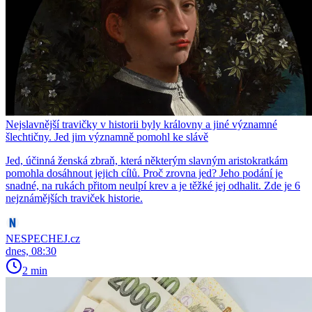
Nejslavnější travičky v historii byly královny a jiné významné
šlechtičny. Jed jim významně pomohl ke slávě
Jed, účinná ženská zbraň, která některým slavným aristokratkám
pomohla dosáhnout jejich cílů. Proč zrovna jed? Jeho podání je
snadné, na rukách přitom neulpí krev a je těžké jej odhalit. Zde je 6
nejznámějších traviček historie.
NESPECHEJ.cz
dnes, 08:30
2 min