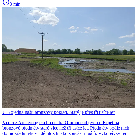
3 min
U Kojetína našli bronzový poklad. Starý je přes tři tisíce let
Vědci z Archeologického centra Olomouc objevili u Kojetína
bronzové předměty staré více než tři tisíce let. Předměty podle nich
do mokřadu tehdy lidé uložili jako součást rituálů. Vykopávky na