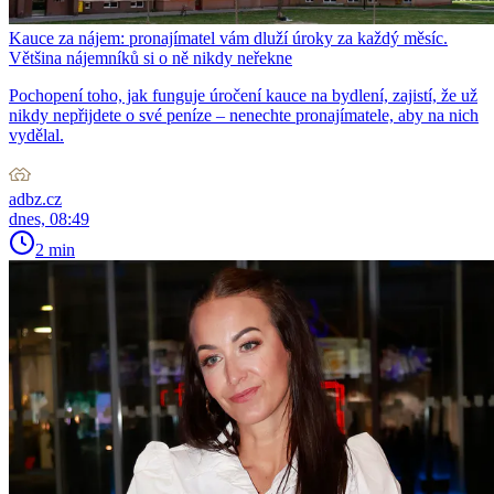
Kauce za nájem: pronajímatel vám dluží úroky za každý měsíc.
Většina nájemníků si o ně nikdy neřekne
Pochopení toho, jak funguje úročení kauce na bydlení, zajistí, že už
nikdy nepřijdete o své peníze – nenechte pronajímatele, aby na nich
vydělal.
adbz.cz
dnes, 08:49
2 min