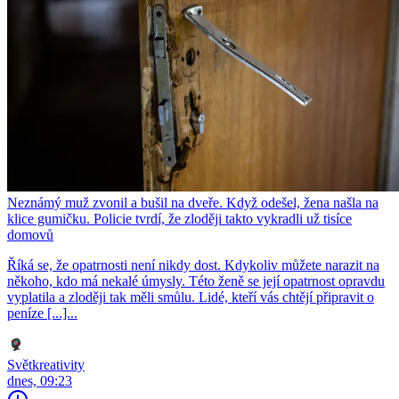
Neznámý muž zvonil a bušil na dveře. Když odešel, žena našla na
klice gumičku. Policie tvrdí, že zloději takto vykradli už tisíce
domovů
Říká se, že opatrnosti není nikdy dost. Kdykoliv můžete narazit na
někoho, kdo má nekalé úmysly. Této ženě se její opatrnost opravdu
vyplatila a zloději tak měli smůlu. Lidé, kteří vás chtějí připravit o
peníze [...]...
Světkreativity
dnes, 09:23