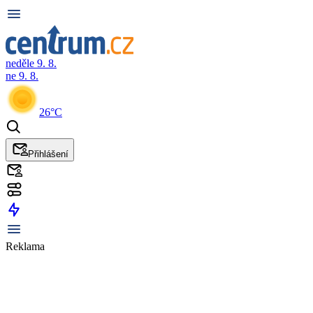
neděle 9. 8.
ne 9. 8.
26°C
Přihlášení
Reklama