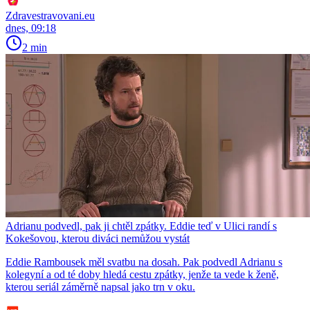
Zdravestravovani.eu
dnes, 09:18
2 min
Adrianu podvedl, pak ji chtěl zpátky. Eddie teď v Ulici randí s
Kokešovou, kterou diváci nemůžou vystát
Eddie Rambousek měl svatbu na dosah. Pak podvedl Adrianu s
kolegyní a od té doby hledá cestu zpátky, jenže ta vede k ženě,
kterou seriál záměrně napsal jako trn v oku.