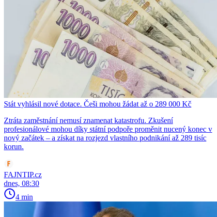
Stát vyhlásil nové dotace. Češi mohou žádat až o 289 000 Kč
Ztráta zaměstnání nemusí znamenat katastrofu. Zkušení
profesionálové mohou díky státní podpoře proměnit nucený konec v
nový začátek – a získat na rozjezd vlastního podnikání až 289 tisíc
korun.
FAJNTIP.cz
dnes, 08:30
4 min