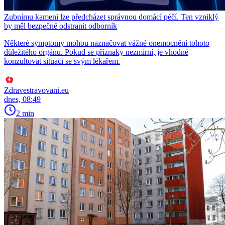
Zubnímu kameni lze předcházet správnou domácí péčí. Ten vzniklý
by měl bezpečně odstranit odborník
Některé symptomy mohou naznačovat vážné onemocnění tohoto
důležitého orgánu. Pokud se příznaky nezmírní, je vhodné
konzultovat situaci se svým lékařem.
Zdravestravovani.eu
dnes, 08:49
2 min