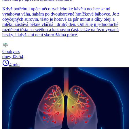
Když potřebuji upéct něco rychlého ke kávě a nechce se mi
vytahovat váha, sahám po dvoubarevné hrníčkové bábovce. Je z
obyčejných surovin, těsto je hotové za pár minut a díky oleji a
mléku zůstává pěkně vláčná i druhý den. Odlišuje ji jednoduché
rozdělení těsta na světlou a kakaovou část, takže na řezu vypadá
hezky, i když s ní není skoro žádná práce.
Cooky.cz
dnes, 08:54
4 min