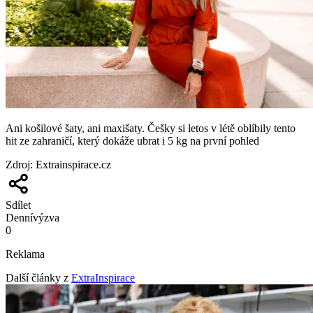
Ani košilové šaty, ani maxišaty. Češky si letos v létě oblíbily tento
hit ze zahraničí, který dokáže ubrat i 5 kg na první pohled
Zdroj
:
Extrainspirace.cz
Sdílet
Denní
výzva
0
Reklama
Další články z
ExtraInspirace