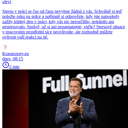
uleví
Stresu v práci se čas od času nevyhne žádná z vás. Schválně si teď
položte ruku na srdce a upřímně si odpovězte, kdy jste naposledy
zažily klidný den v práci, kdy vás nic nerozčílilo, netrápilo ani
nestresovalo. Správě, už si ani nepamatujete, viďte? Stresové situace
v pracovním prostřední sice neovlivníte, ale rozhodně můžete
ovlivnit vaší reakci na ně.
Krasnezeny.eu
dnes, 08:15
2 min