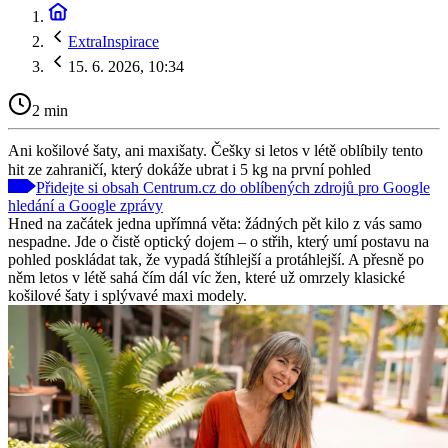
ExtraInspirace
15. 6. 2026, 10:34
2 min
Ani košilové šaty, ani maxišaty. Češky si letos v létě oblíbily tento
hit ze zahraničí, který dokáže ubrat i 5 kg na první pohled
Přidejte si obsah Centrum.cz do oblíbených zdrojů pro Google
hledání a Google zprávy
Hned na začátek jedna upřímná věta: žádných pět kilo z vás samo
nespadne. Jde o čistě optický dojem – o střih, který umí postavu na
pohled poskládat tak, že vypadá štíhlejší a protáhlejší. A přesně po
něm letos v létě sahá čím dál víc žen, které už omrzely klasické
košilové šaty i splývavé maxi modely.