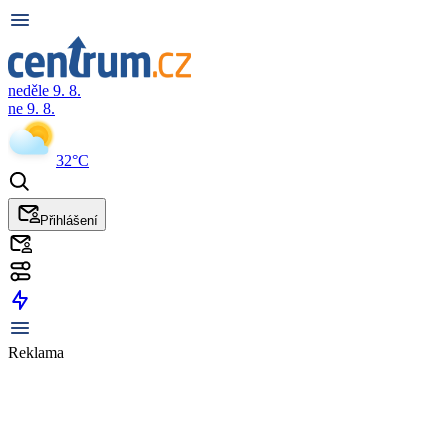
neděle 9. 8.
ne 9. 8.
32°C
Přihlášení
Reklama