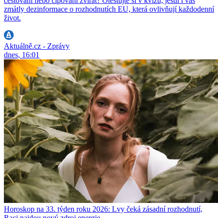
cestování nebo čipování zvířat? Otestujte si v kvízu, jestli i vás
zmátly dezinformace o rozhodnutích EU, která ovlivňují každodenní
život.
Aktuálně.cz - Zprávy
dnes, 16:01
Horoskop na 33. týden roku 2026: Lvy čeká zásadní rozhodnutí,
Raci najdou nový zdroj energie