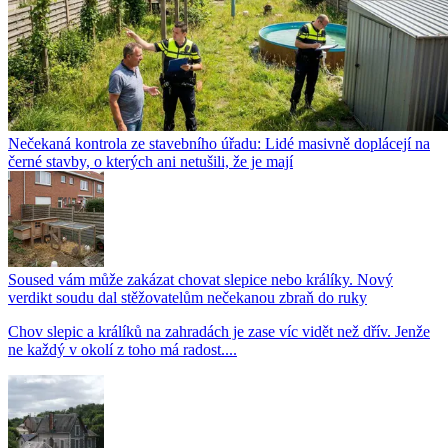
Nečekaná kontrola ze stavebního úřadu: Lidé masivně doplácejí na
černé stavby, o kterých ani netušili, že je mají
Soused vám může zakázat chovat slepice nebo králíky. Nový
verdikt soudu dal stěžovatelům nečekanou zbraň do ruky
Chov slepic a králíků na zahradách je zase víc vidět než dřív. Jenže
ne každý v okolí z toho má radost....