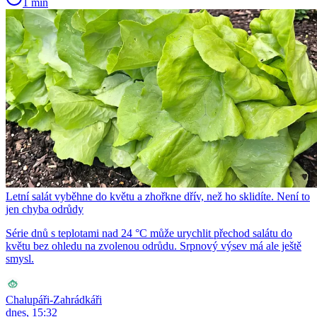
1 min
Letní salát vyběhne do květu a zhořkne dřív, než ho sklidíte. Není to
jen chyba odrůdy
Série dnů s teplotami nad 24 °C může urychlit přechod salátu do
květu bez ohledu na zvolenou odrůdu. Srpnový výsev má ale ještě
smysl.
Chalupáři-Zahrádkáři
dnes, 15:32