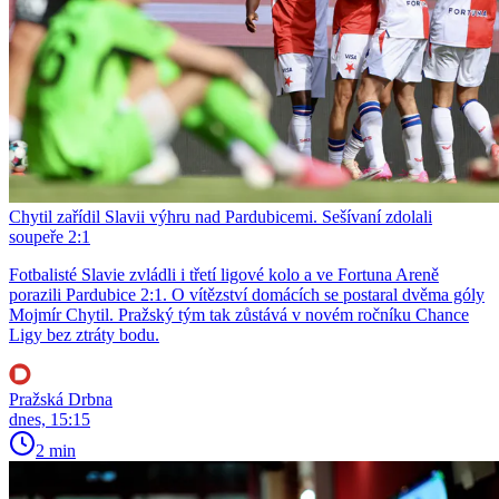
Chytil zařídil Slavii výhru nad Pardubicemi. Sešívaní zdolali
soupeře 2:1
Fotbalisté Slavie zvládli i třetí ligové kolo a ve Fortuna Areně
porazili Pardubice 2:1. O vítězství domácích se postaral dvěma góly
Mojmír Chytil. Pražský tým tak zůstává v novém ročníku Chance
Ligy bez ztráty bodu.
Pražská Drbna
dnes, 15:15
2 min