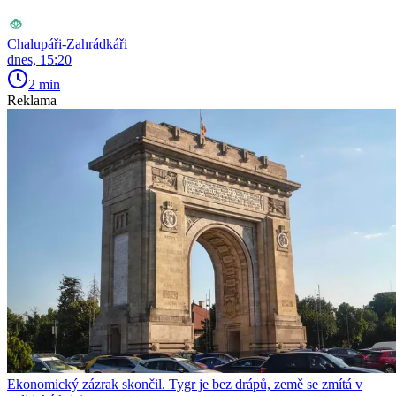
Chalupáři-Zahrádkáři
dnes, 15:20
2 min
Reklama
Ekonomický zázrak skončil. Tygr je bez drápů, země se zmítá v