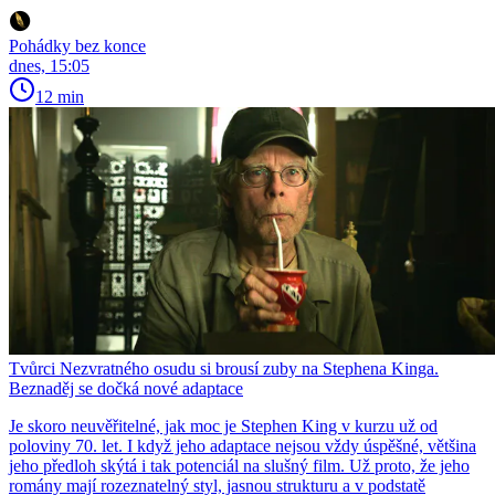
Pohádky bez konce
dnes, 15:05
12 min
Tvůrci Nezvratného osudu si brousí zuby na Stephena Kinga.
Beznaděj se dočká nové adaptace
Je skoro neuvěřitelné, jak moc je Stephen King v kurzu už od
poloviny 70. let. I když jeho adaptace nejsou vždy úspěšné, většina
jeho předloh skýtá i tak potenciál na slušný film. Už proto, že jeho
romány mají rozeznatelný styl, jasnou strukturu a v podstatě