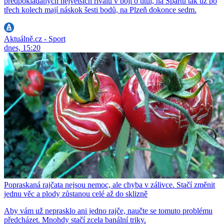
předpokládaných největších rivalů v boji o titul, na Spartu tak už po
třech kolech mají náskok šesti bodů, na Plzeň dokonce sedm.
Aktuálně.cz - Sport
dnes, 15:20
Popraskaná rajčata nejsou nemoc, ale chyba v zálivce. Stačí změnit
jednu věc a plody zůstanou celé až do sklizně
Aby vám už neprasklo ani jedno rajče, naučte se tomuto problému
předcházet. Mnohdy stačí zcela banální triky.