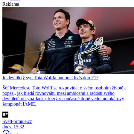
Reklama
Je devítiletý syn Tota Wolffa budoucí hvězdou F1?
Šéf Mercedesu Toto Wolff se rozpovídal o svém osobním životě a
popsal, jak hledá rovnováhu mezi ambicemi a radostí svého
devítiletého syna Jacka, který v současné době vede motokárový
šampionát IAME.
SvětFormule.cz
dnes, 15:32