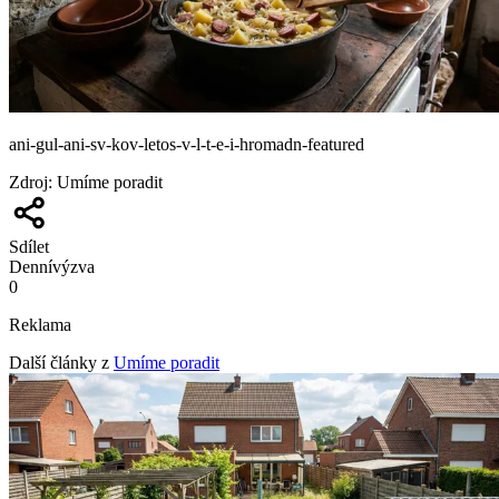
ani-gul-ani-sv-kov-letos-v-l-t-e-i-hromadn-featured
Zdroj
:
Umíme poradit
Sdílet
Denní
výzva
0
Reklama
Další články z
Umíme poradit