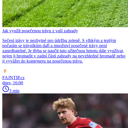
Jak využít posečenou trávu z vaší zahrady
Sečení trávy je nezbytné pro údržbu zeleně. S vlhkým a teplým
počasím se trávníkům daří a množství posečené trávy není
zanedbatelné. Je třeba se naučit tuto užitečnou hmotu dále využívat,
nejen ji hromadit v zadní části zahrady na nevzhledné hromadě nebo
ji vyvážet do kontejneru na posečenou trávu.
FAJNTIP.cz
dnes, 16:00
3 min