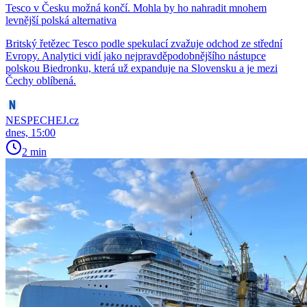
Tesco v Česku možná končí. Mohla by ho nahradit mnohem
levnější polská alternativa
Britský řetězec Tesco podle spekulací zvažuje odchod ze střední
Evropy. Analytici vidí jako nejpravděpodobnějšího nástupce
polskou Biedronku, která už expanduje na Slovensku a je mezi
Čechy oblíbená.
NESPECHEJ.cz
dnes, 15:00
2 min