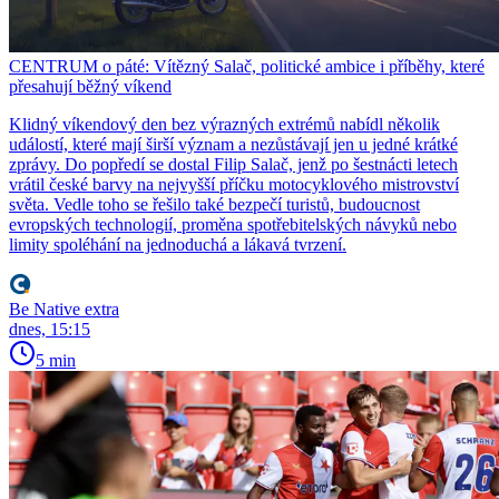
CENTRUM o páté: Vítězný Salač, politické ambice i příběhy, které
přesahují běžný víkend
Klidný víkendový den bez výrazných extrémů nabídl několik
událostí, které mají širší význam a nezůstávají jen u jedné krátké
zprávy. Do popředí se dostal Filip Salač, jenž po šestnácti letech
vrátil české barvy na nejvyšší příčku motocyklového mistrovství
světa. Vedle toho se řešilo také bezpečí turistů, budoucnost
evropských technologií, proměna spotřebitelských návyků nebo
limity spoléhání na jednoduchá a lákavá tvrzení.
Be Native extra
dnes, 15:15
5 min