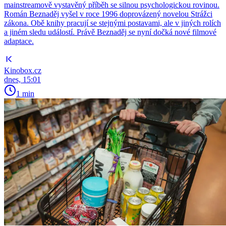
mainstreamově vystavěný příběh se silnou psychologickou rovinou.
Román Beznaděj vyšel v roce 1996 doprovázený novelou Strážci
zákona. Obě knihy pracují se stejnými postavami, ale v jiných rolích
a jiném sledu událostí. Právě Beznaděj se nyní dočká nové filmové
adaptace.
Kinobox.cz
dnes, 15:01
1 min