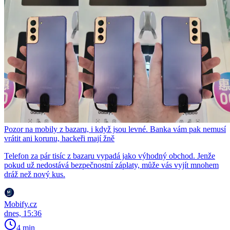
Pozor na mobily z bazaru, i když jsou levné. Banka vám pak nemusí
vrátit ani korunu, hackeři mají žně
Telefon za pár tisíc z bazaru vypadá jako výhodný obchod. Jenže
pokud už nedostává bezpečnostní záplaty, může vás vyjít mnohem
dráž než nový kus.
Mobify.cz
dnes, 15:36
4 min