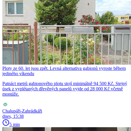
Ploty ze 60. let jsou zpět. Levná alternativa gabionů vyroste během
jediného víkendu
Patnáct metrů gabionového plotu stojí minimálně 94 500 Kč. Stejný
úsek z vyplétaných dřevěných panelů vyjde od 28 000 Kč včetně
montáže.
Chalupáři-Zahrádkáři
dnes, 15:38
5 min