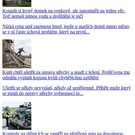
Koupili si levný domek na venkově, ale zapomněli na jednu věc.
Teď nemají pitnou vodu a dojíždění je ničí
Nízká cena umí zaujmout hned, jenže u starších domů mimo město
se v ní často schová problém, který na první...
Kutil chtěl ušetřit za opravu střechy a spadl z lešení. Pojišťovna mu
odmítla vyplatit korunu kvůli chybějícímu zajištění
Ušetřit se někdy nevyplatí, někdy až nepříjemně. Příběh muže který
se pustil do opravy střechy svépomocí to...
Kontroly na dálnicích se zaměří na přetížená auta na dovolenou.