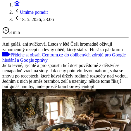
Umíme poradit
18. 5. 2026, 23:06
3 min
Ani guláš, ani svíčková. Letos v létě Češi hromadně oživují
zapomenutý recept na levný oběd, který stál za Husáka pár korun
Přidejte si obsah Centrum.cz do oblíbených zdrojů pro Google
hledání a Google zprávy
Jídlo levné, rychlé a pro spoustu lidí dost povědomé z dětství se
nenápadně vrací na stoly. Jak ceny potravin lezou nahoru, sahá se
znovu po receptech, které kdysi držely rodinné rozpočty nad vodou.
Jedním z nich je směs brambor, zelí a uzeniny, někde tomu říkají
buřtguláš naruby, jinde prostě bramborový eintopf.