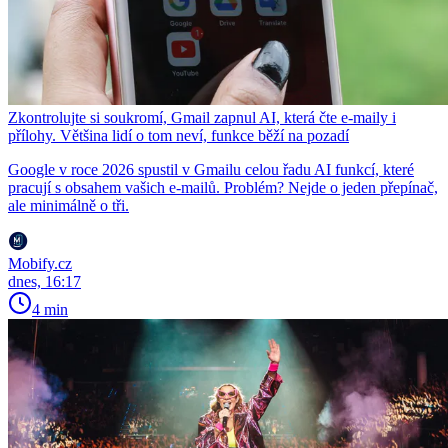
Zkontrolujte si soukromí, Gmail zapnul AI, která čte e-maily i
přílohy. Většina lidí o tom neví, funkce běží na pozadí
Google v roce 2026 spustil v Gmailu celou řadu AI funkcí, které
pracují s obsahem vašich e-mailů. Problém? Nejde o jeden přepínač,
ale minimálně o tři.
Mobify.cz
dnes, 16:17
4 min