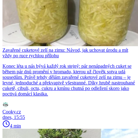
Zavařené cuketové zelí na zimu: Návod, jak uchovat úrodu a mít
vždy po ruce rychlou přílohu
Konec léta u nás bývá každý rok stejný: pár nenápadných cuket se
během pár dnů promění v hromadu, kterou už člověk sotva udá
sousedům. Právě tehdy dělám zavařené cuketové zelí na zimu – je
levné, jednoduché a překvapivě všestranné. Díky hrubě nastrouhané
cuketě, cibuli, octu, cukru a kmínu chutná po odležení skoro jako
poctivá domácí klasika.
Cooky.cz
dnes, 15:55
4 min