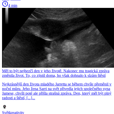
4 min
Měl to být nejhezčí den v jeho životě. Nakonec mu tragická zpráva
změnila život. To, co zjistil doma, ho však dohnalo k slzám štěstí
Nejkrásnější den života mladého Jarretta se během chvíle přeměnil v
noční můru. Jeho žena Sarri na svět přivedla jejich společného syna
Jamese, chvíli poté ale přišla strašná zpráva. Den, který měl být plný
radosti a štěstí, [...]...
Světkreativity