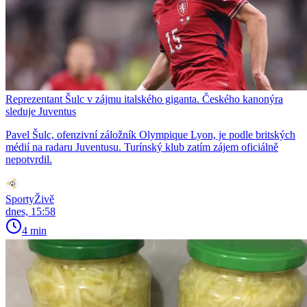
Reprezentant Šulc v zájmu italského giganta. Českého kanonýra
sleduje Juventus
Pavel Šulc, ofenzivní záložník Olympique Lyon, je podle britských
médií na radaru Juventusu. Turínský klub zatím zájem oficiálně
nepotvrdil.
SportyŽivě
dnes, 15:58
4 min