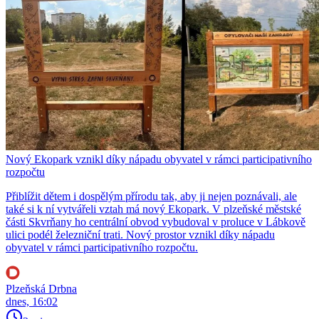
Nový Ekopark vznikl díky nápadu obyvatel v rámci participativního
rozpočtu
Přiblížit dětem i dospělým přírodu tak, aby ji nejen poznávali, ale
také si k ní vytvářeli vztah má nový Ekopark. V plzeňské městské
části Skvrňany ho centrální obvod vybudoval v proluce v Lábkově
ulici podél železniční trati. Nový prostor vznikl díky nápadu
obyvatel v rámci participativního rozpočtu.
Plzeňská Drbna
dnes, 16:02