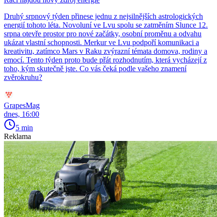
Druhý srpnový týden přinese jednu z nejsilnějších astrologických
energií tohoto léta. Novoluní ve Lvu spolu se zatměním Slunce 12.
srpna otevře prostor pro nové začátky, osobní proměnu a odvahu
ukázat vlastní schopnosti. Merkur ve Lvu podpoří komunikaci a
kreativitu, zatímco Mars v Raku zvýrazní témata domova, rodiny a
emocí. Tento týden proto bude přát rozhodnutím, která vycházejí z
toho, kým skutečně jste. Co vás čeká podle vašeho znamení
zvěrokruhu?
GrapesMag
dnes, 16:00
5 min
Reklama