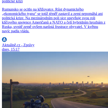
politické krizi
Rumunsko se ocitlo na křižovatce. Růst dynamického
„ekonomického tygra“ se totiž téměř zastavil a zemi nepomáhá ani
politická krize. Na mezinárodním poli sice upevňuje svou roli
klíčového spojence Američanů a NATO a čelí hybridním hrozbám z
Ruska, uvnitř země ovšem narůstá frustrace obyvatel. V květnu
navíc padla vláda.
Aktuálně.cz - Zprávy
dnes, 15:17