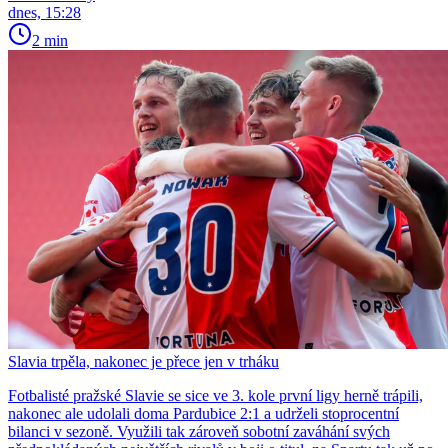
dnes, 15:28
2 min
Slavia trpěla, nakonec je přece jen v trháku
Fotbalisté pražské Slavie se sice ve 3. kole první ligy herně trápili,
nakonec ale udolali doma Pardubice 2:1 a udrželi stoprocentní
bilanci v sezoně. Využili tak zároveň sobotní zaváhání svých