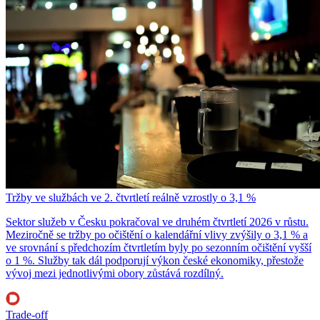
Tržby ve službách ve 2. čtvrtletí reálně vzrostly o 3,1 %
Sektor služeb v Česku pokračoval ve druhém čtvrtletí 2026 v růstu.
Meziročně se tržby po očištění o kalendářní vlivy zvýšily o 3,1 % a
ve srovnání s předchozím čtvrtletím byly po sezonním očištění vyšší
o 1 %. Služby tak dál podporují výkon české ekonomiky, přestože
vývoj mezi jednotlivými obory zůstává rozdílný.
Trade-off