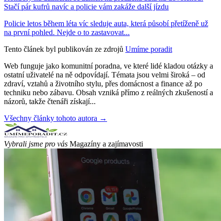
Stačí pár kufrů navíc a policie vám zakáže další jízdu
Policie letos během léta víc sleduje auta, která působí přetíženě už
na první pohled. Nejde o to zastavovat...
Tento článek byl publikován ze zdrojů
Umíme poradit
Web funguje jako komunitní poradna, ve které lidé kladou otázky a
ostatní uživatelé na ně odpovídají. Témata jsou velmi široká – od
zdraví, vztahů a životního stylu, přes domácnost a finance až po
techniku nebo zábavu. Obsah vzniká přímo z reálných zkušeností a
názorů, takže čtenáři získají...
Všechny články tohoto autora →
Vybrali jsme pro vás
Magazíny a zajímavosti