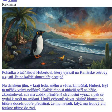
Reklama
Pohádka o tučňákovi Hubertovi, který vyrazil na Kanárské ostrovy
a zjistil, že ne každé slunce hřeje stejně
Na dalekém jihu, v kraji ledu, sněhu a větru, žil tučňák Hubert. Byl
to tučňák velmi pořádný. Každé ráno si uhladil peří na břiše,
zkontroloval, zda má zobák přiměřeně slavnostní výraz, a pak se
vydal k moři na snídani. Uměl výborně plavat, slušně klouzat po
břiše a docela dobře předstírat, že mu nevadí, když mu ledový vítr
foukne přímo do zad.