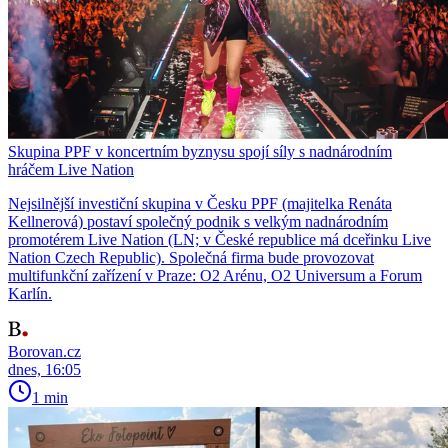
Skupina PPF v koncertním byznysu spojí síly s nadnárodním
hráčem Live Nation
Nejsilnější investiční skupina v Česku PPF (majitelka Renáta
Kellnerová) postaví společný podnik s velkým nadnárodním
promotérem Live Nation (LN; v České republice má dceřinku Live
Nation Czech Republic). Společná firma bude provozovat
multifunkční zařízení v Praze: O2 Arénu, O2 Universum a Forum
Karlín.
Borovan.cz
dnes, 16:05
1 min