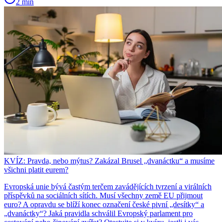
2 min
KVÍZ: Pravda, nebo mýtus? Zakázal Brusel „dvanáctku“ a musíme
všichni platit eurem?
Evropská unie bývá častým terčem zavádějících tvrzení a virálních
příspěvků na sociálních sítích. Musí všechny země EU přijmout
euro? A opravdu se blíží konec označení české pivní „desítky“ a
„dvanáctky“? Jaká pravidla schválil Evropský parlament pro