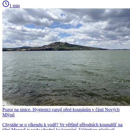
1 min
Pozor na sinice. Hygienici varují před koupáním v části Nových
Mlýnů
Chystáte se o víkendu k vodě? Ve většině přírodních koupališť na
jižní Moravě je voda vhodná ke koupání. Výjimkou zůstávají