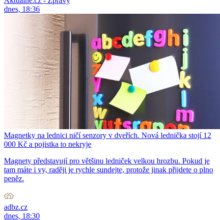
Aktuálně.cz - Zprávy
dnes, 18:36
Magnetky na lednici ničí senzory v dveřích. Nová lednička stojí 12
000 Kč a pojistka to nekryje
Magnety představují pro většinu ledniček velkou hrozbu. Pokud je
tam máte i vy, raději je rychle sundejte, protože jinak přijdete o plno
peněz.
adbz.cz
dnes, 18:30