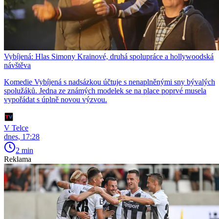
Vybíjená: Hlas Simony Krainové, druhá spolupráce a hollywoodská
návštěva
Komedie Vybíjená s nadsázkou účtuje s nenaplněnými sny bývalých
spolužáků. Jedna ze známých modelek se na place poprvé musela
vypořádat s úplně novou výzvou.
V Telce
dnes, 17:28
2 min
Reklama