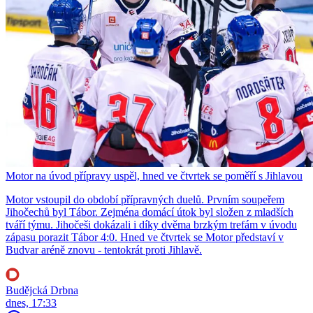
Motor na úvod přípravy uspěl, hned ve čtvrtek se poměří s Jihlavou
Motor vstoupil do období přípravných duelů. Prvním soupeřem
Jihočechů byl Tábor. Zejména domácí útok byl složen z mladších
tváří týmu. Jihočeši dokázali i díky dvěma brzkým trefám v úvodu
zápasu porazit Tábor 4:0. Hned ve čtvrtek se Motor představí v
Budvar aréně znovu - tentokrát proti Jihlavě.
Budějcká Drbna
dnes, 17:33