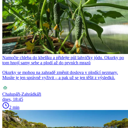
Namočte chleba do kbelíku a přidejte půl lahvičky jódu. Okurky po
tom hnojí samy sebe a plodí až do prvních mrazů
Okurky se mohou na zahradě změnit doslova v plodící nezmary.
Musíte je jen správně vyživit – a pak už se jen těšit z výsledků.
Chalupáři-Zahrádkáři
dnes, 18:45
2 min