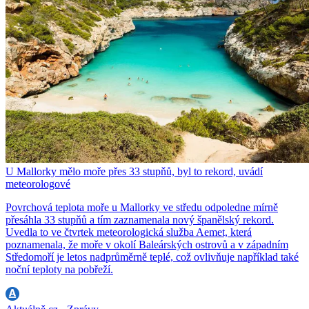
U Mallorky mělo moře přes 33 stupňů, byl to rekord, uvádí
meteorologové
Povrchová teplota moře u Mallorky ve středu odpoledne mírně
přesáhla 33 stupňů a tím zaznamenala nový španělský rekord.
Uvedla to ve čtvrtek meteorologická služba Aemet, která
poznamenala, že moře v okolí Baleárských ostrovů a v západním
Středomoří je letos nadprůměrně teplé, což ovlivňuje například také
noční teploty na pobřeží.