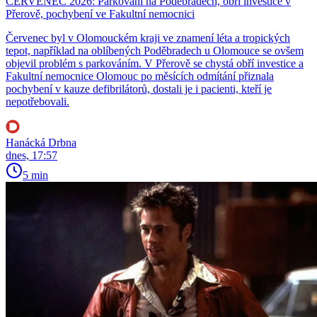
ČERVENEC 2026: Parkování na Poděbradech, obří investice v
Přerově, pochybení ve Fakultní nemocnici
Červenec byl v Olomouckém kraji ve znamení léta a tropických
tepot, například na oblíbených Poděbradech u Olomouce se ovšem
objevil problém s parkováním. V Přerově se chystá obří investice a
Fakultní nemocnice Olomouc po měsících odmítání přiznala
pochybení v kauze defibrilátorů, dostali je i pacienti, kteří je
nepotřebovali.
Hanácká Drbna
dnes, 17:57
5 min