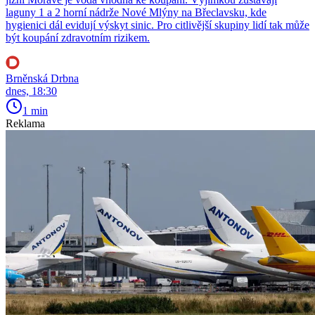
laguny 1 a 2 horní nádrže Nové Mlýny na Břeclavsku, kde
hygienici dál evidují výskyt sinic. Pro citlivější skupiny lidí tak může
být koupání zdravotním rizikem.
Brněnská Drbna
dnes, 18:30
1 min
Reklama