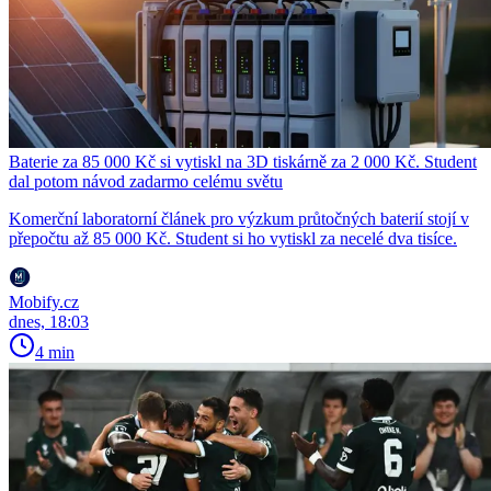
Baterie za 85 000 Kč si vytiskl na 3D tiskárně za 2 000 Kč. Student
dal potom návod zadarmo celému světu
Komerční laboratorní článek pro výzkum průtočných baterií stojí v
přepočtu až 85 000 Kč. Student si ho vytiskl za necelé dva tisíce.
Mobify.cz
dnes, 18:03
4 min