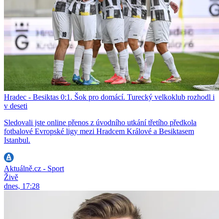
Hradec - Besiktas 0:1. Šok pro domácí. Turecký velkoklub rozhodl i
v deseti
Sledovali jste online přenos z úvodního utkání třetího předkola
fotbalové Evropské ligy mezi Hradcem Králové a Besiktasem
Istanbul.
Aktuálně.cz - Sport
Živě
dnes, 17:28