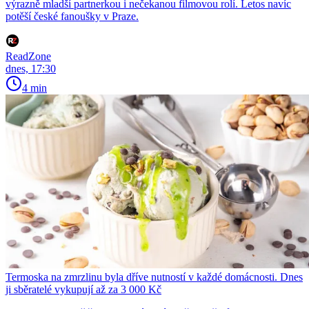
výrazně mladší partnerkou i nečekanou filmovou rolí. Letos navíc
potěší české fanoušky v Praze.
ReadZone
dnes, 17:30
4 min
Termoska na zmrzlinu byla dříve nutností v každé domácnosti. Dnes
ji sběratelé vykupují až za 3 000 Kč