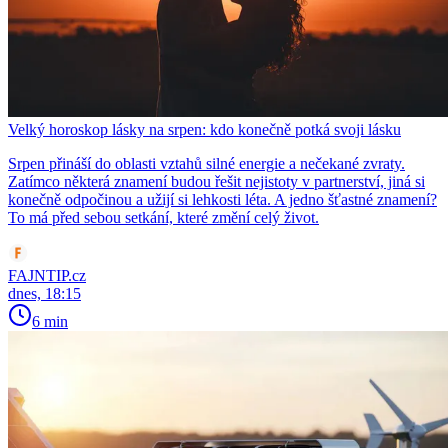
Velký horoskop lásky na srpen: kdo konečně potká svoji lásku
Srpen přináší do oblasti vztahů silné energie a nečekané zvraty.
Zatímco některá znamení budou řešit nejistoty v partnerství, jiná si
konečně odpočinou a užijí si lehkosti léta. A jedno šťastné znamení?
To má před sebou setkání, které změní celý život.
FAJNTIP.cz
dnes, 18:15
6 min