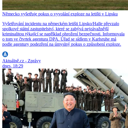
Německo vyšetřuje pokus o vyvolání exploze na letišti v Lipsku
Vyšetřování incidentu na německém letišti Lipsko/Halle převzalo
spolkové státní zastupitelství, které se zabývá nejzávažnější
kriminalitou týkající se například ohrožení bezpečnosti. Informovala
o tom ve čtvrtek agentura DPA. Úřad se sídlem v Karlsruhe má
podle agentury podezření na úmyslný pokus o způsobení exploze.
Aktuálně.cz - Zprávy
dnes, 18:29