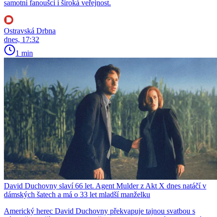
samotní fanoušci i široká veřejnost.
Ostravská Drbna
dnes, 17:32
1 min
David Duchovny slaví 66 let. Agent Mulder z Akt X dnes natáčí v
dámských šatech a má o 33 let mladší manželku
Americký herec David Duchovny překvapuje tajnou svatbou s