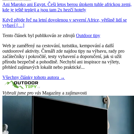
Ani Maroko ani Egypt. Češi letos berou útokem tuhle africkou zemi,
kde je ještě tepleji a jsou tam 2x hezčí hotely
Když přijde řeč na letní dovolenou v severní Africe, většině lidí se
vybaví […]
Tento článek byl publikován ze zdrojů
Outdoor tipy
Web je zaměřený na cestování, turistiku, kempování a další
outdoorové aktivity. Čtenáři zde najdou tipy na výbavu, rady pro
začátečníky i pokročilé, testy vybavení a doporučení, jak si užít
přírodu bezpečně a pohodlně. Nechybí ani inspirace na výlety,
přehled zajímavých lokalit nebo praktické...
Všechny články tohoto autora →
Vybrali jsme pro vás
Magazíny a zajímavosti