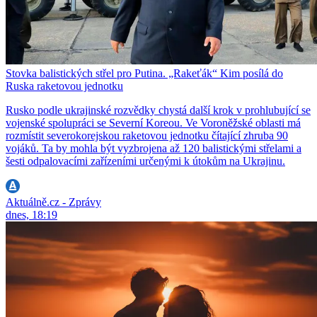
Stovka balistických střel pro Putina. „Rakeťák“ Kim posílá do
Ruska raketovou jednotku
Rusko podle ukrajinské rozvědky chystá další krok v prohlubující se
vojenské spolupráci se Severní Koreou. Ve Voroněžské oblasti má
rozmístit severokorejskou raketovou jednotku čítající zhruba 90
vojáků. Ta by mohla být vyzbrojena až 120 balistickými střelami a
šesti odpalovacími zařízeními určenými k útokům na Ukrajinu.
Aktuálně.cz - Zprávy
dnes, 18:19