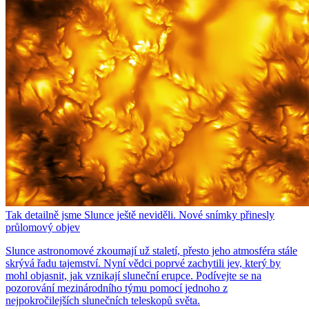
Tak detailně jsme Slunce ještě neviděli. Nové snímky přinesly
průlomový objev
Slunce astronomové zkoumají už staletí, přesto jeho atmosféra stále
skrývá řadu tajemství. Nyní vědci poprvé zachytili jev, který by
mohl objasnit, jak vznikají sluneční erupce. Podívejte se na
pozorování mezinárodního týmu pomocí jednoho z
nejpokročilejších slunečních teleskopů světa.