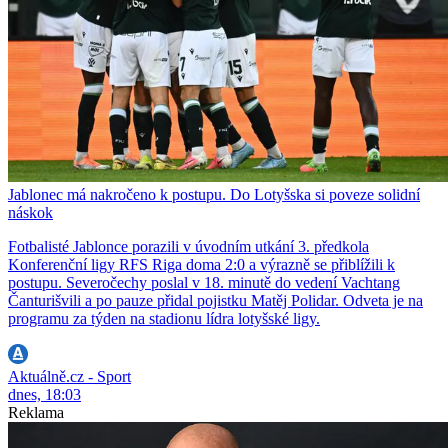
Jablonec má nakročeno k postupu. Do Lotyšska si poveze solidní
náskok
Fotbalisté Jablonce porazili v úvodním utkání 3. předkola
Konferenční ligy RFS Riga doma 2:0 a výrazně se přiblížili k
postupu. Severočechy poslal v 18. minutě do vedení Vachtang
Čanturišvili a po pauze přidal pojistku Matěj Polidar. Odveta je na
programu za týden na stadionu lídra lotyšské ligy.
Aktuálně.cz - Sport
dnes, 18:03
Reklama