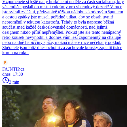
Vzpomenete si ještě na ty horké letní neděle za časů socialismu, kdy
vás rodiče poslali do místní cukrárny pro víkendový dezert? V ruce
jste svírali zvláštní, překvapivě těžkou nádobu s korkovým špuntem
a cestou zpátky jste museli pořádně utíkat, aby se obsah uvnitř
neproměnil v tekutou katastrofu. Tehdy to byla naprosto běžná
součást snad každé československé domácnosti, nad jejímž
designem nikdo příliš nepřemýšlel. Pokud jste ale tento nenápadný
retro kousek nevyhodili a dodnes vám leží zapomenutý na chalupě
nebo na dně babiččiny spíže, možná máte v ruce nečekaný poklad.
Sběratelé jsou totiž dnes ochotni za zachovalé kousky zaplatit tisíce
korun na ruku.
FAJNTIP.cz
dnes, 17:30
3 min