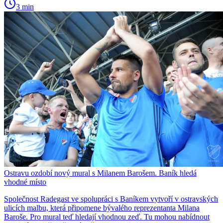
3 min
Ostravu ozdobí nový mural s Milanem Barošem. Baník hledá
vhodné místo
Společnost Radegast ve spolupráci s Baníkem vytvoří v ostravských
ulicích malbu, která připomene bývalého reprezentanta Milana
Baroše. Pro mural teď hledají vhodnou zeď. Tu mohou nabídnout