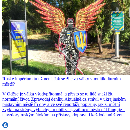
Ruské impérium tu už není. Jak se žije za války v multikulturním
městě?
V Oděse je válka všudypřítomná, a přesto se tu lidé snaží žít
normální život. Zpravodaj deníku Aktuálně.cz strávil v ukrajinském
přístavním městě tři dny a ve své reportáži popisuje, jak si místní
zvykli na sirény, výbuchy i mobilizaci, zatímco město dál funguje –
navzdory ruským útokům na přístavy, dopravu i každodenní život.