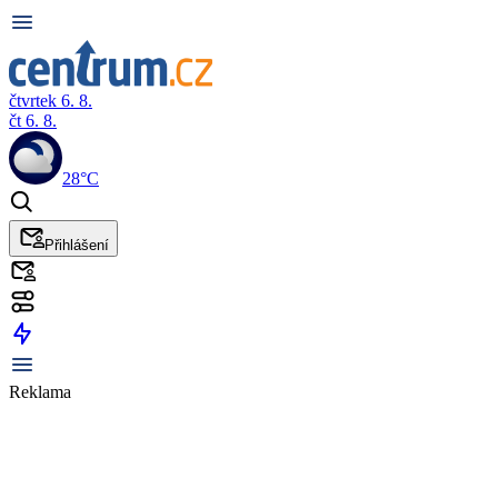
čtvrtek 6. 8.
čt 6. 8.
28°C
Přihlášení
Reklama