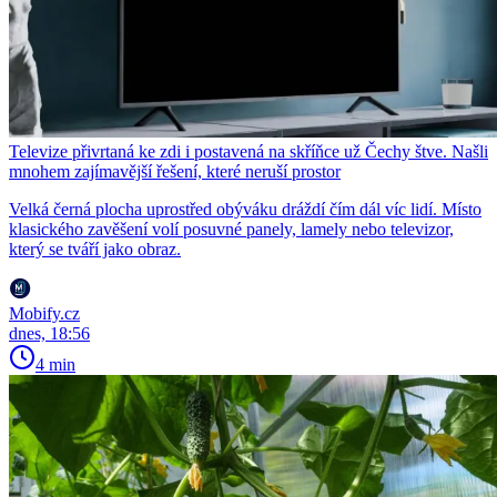
Televize přivrtaná ke zdi i postavená na skříňce už Čechy štve. Našli
mnohem zajímavější řešení, které neruší prostor
Velká černá plocha uprostřed obýváku dráždí čím dál víc lidí. Místo
klasického zavěšení volí posuvné panely, lamely nebo televizor,
který se tváří jako obraz.
Mobify.cz
dnes, 18:56
4 min