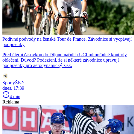
Podivné podvody na ženské Tour de France. Závodnice si vycpávají
podprsenky
Před úterní časovkou do Dijonu nařídila UCI mimořádné kontroly
oblečení. Důvod? Podezření, že si některé závodnice upravují
podprsenky pro aerodynamický zisk.
SportyŽivě
dnes, 17:39
4 min
Reklama