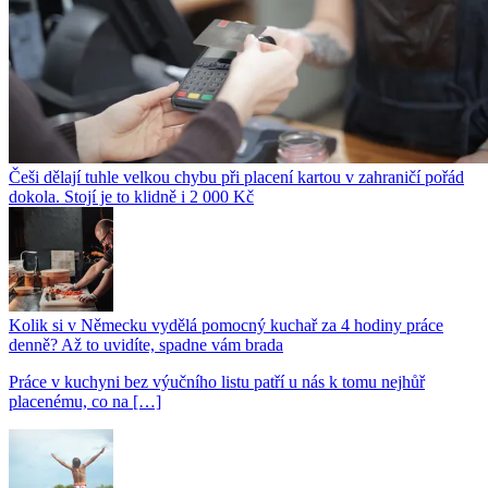
Češi dělají tuhle velkou chybu při placení kartou v zahraničí pořád
dokola. Stojí je to klidně i 2 000 Kč
Kolik si v Německu vydělá pomocný kuchař za 4 hodiny práce
denně? Až to uvidíte, spadne vám brada
Práce v kuchyni bez výučního listu patří u nás k tomu nejhůř
placenému, co na […]