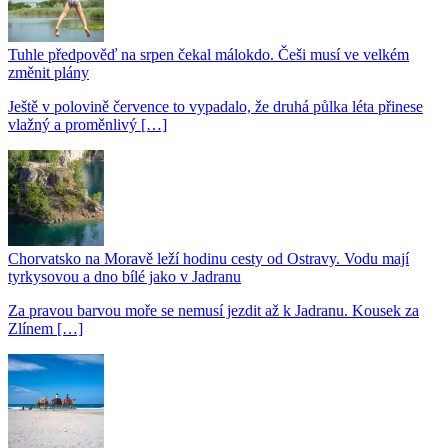
Tuhle předpověď na srpen čekal málokdo. Češi musí ve velkém
změnit plány
Ještě v polovině července to vypadalo, že druhá půlka léta přinese
vlažný a proměnlivý […]
Chorvatsko na Moravě leží hodinu cesty od Ostravy. Vodu mají
tyrkysovou a dno bílé jako v Jadranu
Za pravou barvou moře se nemusí jezdit až k Jadranu. Kousek za
Zlínem […]