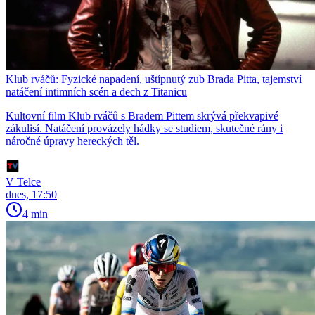
Klub rváčů: Fyzické napadení, uštípnutý zub Brada Pitta, tajemství
natáčení intimních scén a dech z Titanicu
Kultovní film Klub rváčů s Bradem Pittem skrývá překvapivé
zákulisí. Natáčení provázely hádky se studiem, skutečné rány i
náročné úpravy hereckých těl.
V Telce
dnes, 17:50
4 min