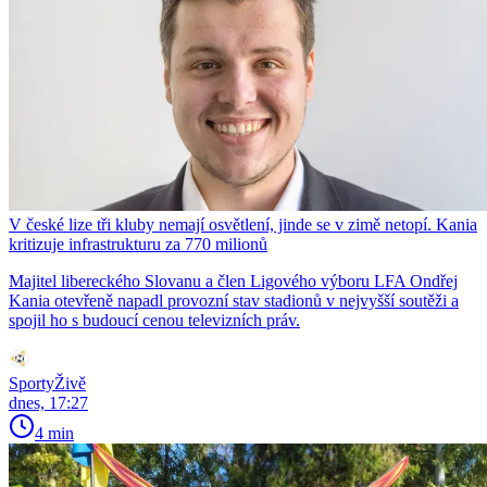
V české lize tři kluby nemají osvětlení, jinde se v zimě netopí. Kania
kritizuje infrastrukturu za 770 milionů
Majitel libereckého Slovanu a člen Ligového výboru LFA Ondřej
Kania otevřeně napadl provozní stav stadionů v nejvyšší soutěži a
spojil ho s budoucí cenou televizních práv.
SportyŽivě
dnes, 17:27
4 min