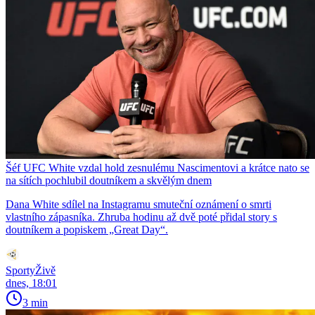
Šéf UFC White vzdal hold zesnulému Nascimentovi a krátce nato se
na sítích pochlubil doutníkem a skvělým dnem
Dana White sdílel na Instagramu smuteční oznámení o smrti
vlastního zápasníka. Zhruba hodinu až dvě poté přidal story s
doutníkem a popiskem „Great Day“.
SportyŽivě
dnes, 18:01
3 min