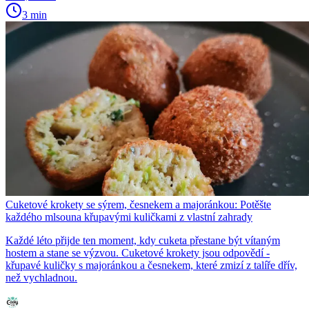
3 min
Cuketové krokety se sýrem, česnekem a majoránkou: Potěšte
každého mlsouna křupavými kuličkami z vlastní zahrady
Každé léto přijde ten moment, kdy cuketa přestane být vítaným
hostem a stane se výzvou. Cuketové krokety jsou odpovědí -
křupavé kuličky s majoránkou a česnekem, které zmizí z talíře dřív,
než vychladnou.