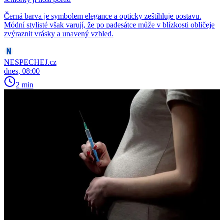
Černá barva je symbolem elegance a opticky zeštíhluje postavu.
Módní stylisté však varují, že po padesátce může v blízkosti obličeje
zvýraznit vrásky a unavený vzhled.
NESPECHEJ.cz
dnes, 08:00
2 min