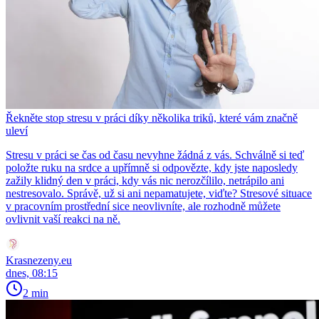
Řekněte stop stresu v práci díky několika triků, které vám značně
uleví
Stresu v práci se čas od času nevyhne žádná z vás. Schválně si teď
položte ruku na srdce a upřímně si odpovězte, kdy jste naposledy
zažily klidný den v práci, kdy vás nic nerozčílilo, netrápilo ani
nestresovalo. Správě, už si ani nepamatujete, viďte? Stresové situace
v pracovním prostřední sice neovlivníte, ale rozhodně můžete
ovlivnit vaší reakci na ně.
Krasnezeny.eu
dnes, 08:15
2 min