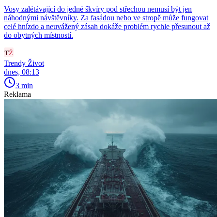
Vosy zalétávající do jedné škvíry pod střechou nemusí být jen
náhodnými návštěvníky. Za fasádou nebo ve stropě může fungovat
celé hnízdo a neuvážený zásah dokáže problém rychle přesunout až
do obytných místností.
Trendy Život
dnes, 08:13
3 min
Reklama