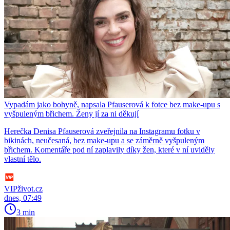
Vypadám jako bohyně, napsala Pfauserová k fotce bez make-upu s
vyšpuleným břichem. Ženy jí za ni děkují
Herečka Denisa Pfauserová zveřejnila na Instagramu fotku v
bikinách, neučesaná, bez make-upu a se záměrně vyšpuleným
břichem. Komentáře pod ní zaplavily díky žen, které v ní uviděly
vlastní tělo.
VIPživot.cz
dnes, 07:49
3 min