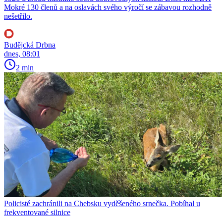
Mokré 130 členů a na oslavách svého výročí se zábavou rozhodně
nešetřilo.
Budějcká Drbna
dnes, 08:01
2 min
Policisté zachránili na Chebsku vyděšeného srnečka. Pobíhal u
frekventované silnice