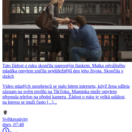
Tato žádost o ruku skončila naprostým fiaskem. Matka odvážného
mladíka omylem zničila nejdůležitější den jeho života. Skončila v
slzách
Video mladých snoubenců se stalo hitem internetu, když žena sdílela
záznam na svém profilu na TikToku. Maminka muže omylem
přepnula telefon na přední kameru. Žádost o ruku je velká událost,
na kterou se muži často [...]...
Světkreativity
dnes, 07:48