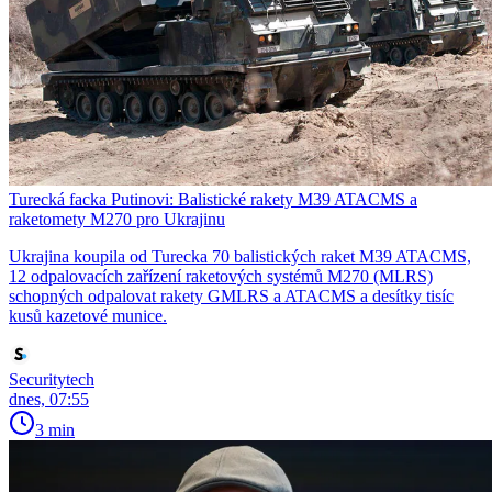
Turecká facka Putinovi: Balistické rakety M39 ATACMS a
raketomety M270 pro Ukrajinu
Ukrajina koupila od Turecka 70 balistických raket M39 ATACMS,
12 odpalovacích zařízení raketových systémů M270 (MLRS)
schopných odpalovat rakety GMLRS a ATACMS a desítky tisíc
kusů kazetové munice.
Securitytech
dnes, 07:55
3 min