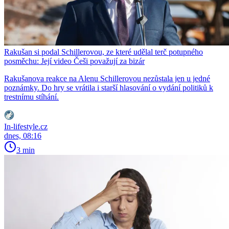
Rakušan si podal Schillerovou, ze které udělal terč potupného
posměchu: Její video Češi považují za bizár
Rakušanova reakce na Alenu Schillerovou nezůstala jen u jedné
poznámky. Do hry se vrátila i starší hlasování o vydání politiků k
trestnímu stíhání.
In-lifestyle.cz
dnes, 08:16
3 min