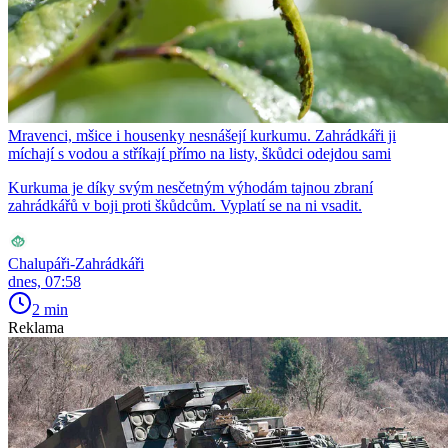
Mravenci, mšice i housenky nesnášejí kurkumu. Zahrádkáři ji
míchají s vodou a stříkají přímo na listy, škůdci odejdou sami
Kurkuma je díky svým nesčetným výhodám tajnou zbraní
zahrádkářů v boji proti škůdcům. Vyplatí se na ni vsadit.
Chalupáři-Zahrádkáři
dnes, 07:58
2 min
Reklama