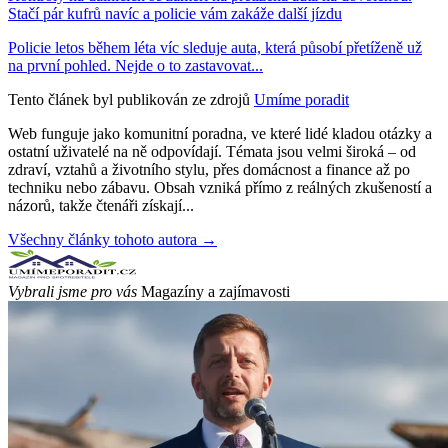
Stačí pár kufrů navíc a policie vám zakáže další jízdu
Policie letos během léta víc sleduje auta, která působí přetíženě už
na první pohled. Nejde o to zastavovat...
Tento článek byl publikován ze zdrojů
Umíme poradit
Web funguje jako komunitní poradna, ve které lidé kladou otázky a
ostatní uživatelé na ně odpovídají. Témata jsou velmi široká – od
zdraví, vztahů a životního stylu, přes domácnost a finance až po
techniku nebo zábavu. Obsah vzniká přímo z reálných zkušeností a
názorů, takže čtenáři získají...
Všechny články tohoto autora →
Vybrali jsme pro vás
Magazíny a zajímavosti