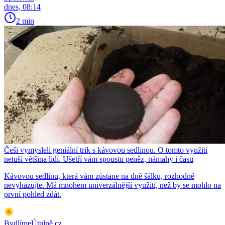
dnes, 08:14
2 min
Češi vymysleli geniální trik s kávovou sedlinou. O tomto využití
netuší většina lidí. Ušetří vám spoustu peněz, námahy i času
Kávovou sedlinu, která vám zůstane na dně šálku, rozhodně
nevyhazujte. Má mnohem univerzálnější využití, než by se mohlo na
první pohled zdát.
BydlímeÚtulně.cz