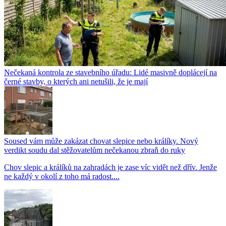
Nečekaná kontrola ze stavebního úřadu: Lidé masivně doplácejí na
černé stavby, o kterých ani netušili, že je mají
Soused vám může zakázat chovat slepice nebo králíky. Nový
verdikt soudu dal stěžovatelům nečekanou zbraň do ruky
Chov slepic a králíků na zahradách je zase víc vidět než dřív. Jenže
ne každý v okolí z toho má radost....