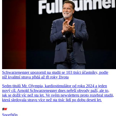
Schwarzenegger upozornil na studii se 103 tisíci účastníky, podle
níž kvalitní strava přidá až tři roky života
Sedm titulů Mr. Olympia, kardiostimulátor od roku 2024 a jeden
nový cíl. Arnold Schwarzenegger dnes neřeší obvody paží, ale to,
jak se dožít víc než sta let. Ve svém newsletteru proto rozebral studii,
která sledovala stravu více než sta tisíc lidí po dobu deseti let.
SportWin