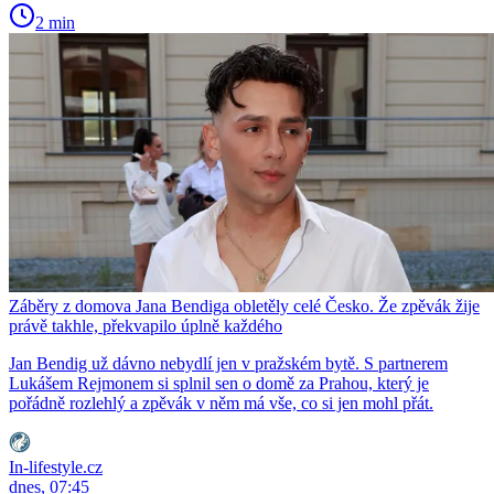
2 min
Záběry z domova Jana Bendiga obletěly celé Česko. Že zpěvák žije
právě takhle, překvapilo úplně každého
Jan Bendig už dávno nebydlí jen v pražském bytě. S partnerem
Lukášem Rejmonem si splnil sen o domě za Prahou, který je
pořádně rozlehlý a zpěvák v něm má vše, co si jen mohl přát.
In-lifestyle.cz
dnes, 07:45