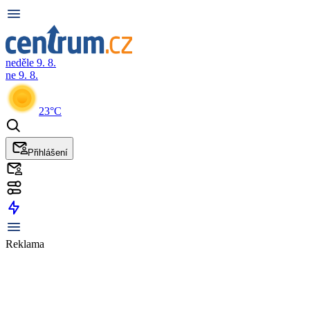
neděle 9. 8.
ne 9. 8.
23°C
Přihlášení
Reklama