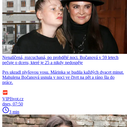
Nenalíčená, rozcuchaná, po probdělé noci. Bočanová v 59 letech
pečuje o dceru, které je 25 a nikdy nedospěje
Pes ukradl plyšovou vosu. Márinka se budila každých dvacet minut.
Mahulena Bočanová usnula v noci ve čtvrt na pět a ráno šla do
práce.
VIPživot.cz
dnes, 07:50
3 min