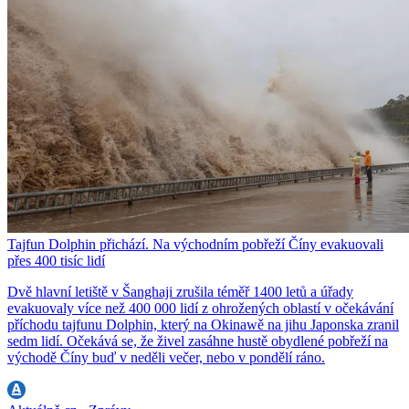
Tajfun Dolphin přichází. Na východním pobřeží Číny evakuovali
přes 400 tisíc lidí
Dvě hlavní letiště v Šanghaji zrušila téměř 1400 letů a úřady
evakuovaly více než 400 000 lidí z ohrožených oblastí v očekávání
příchodu tajfunu Dolphin, který na Okinawě na jihu Japonska zranil
sedm lidí. Očekává se, že živel zasáhne hustě obydlené pobřeží na
východě Číny buď v neděli večer, nebo v pondělí ráno.