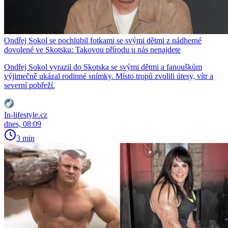
Ondřej Sokol se pochlubil fotkami se svými dětmi z nádherné
dovolené ve Skotsku: Takovou přírodu u nás nenajdete
Ondřej Sokol vyrazil do Skotska se svými dětmi a fanouškům
výjimečně ukázal rodinné snímky. Místo tropů zvolili útesy, vítr a
severní pobřeží.
In-lifestyle.cz
dnes, 08:09
3 min