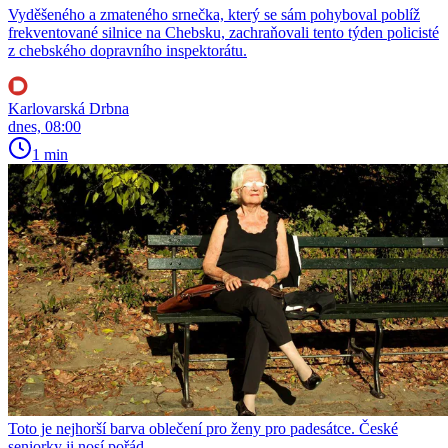
Vyděšeného a zmateného srnečka, který se sám pohyboval poblíž
frekventované silnice na Chebsku, zachraňovali tento týden policisté
z chebského dopravního inspektorátu.
Karlovarská Drbna
dnes, 08:00
1 min
Toto je nejhorší barva oblečení pro ženy pro padesátce. České
seniorky ji nosí pořád