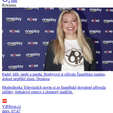
2 min
Reklama
Padel, běh, moře a paella. Borhyová si užívala Španělsko naplno,
dokud nepřišel zlom. Doslova
Moderátorka Televizních novin si ze španělské dovolené přivezla
zážitky, fotbalové emoce a zlomený malíček.
VIPživot.cz
dnes, 07:47