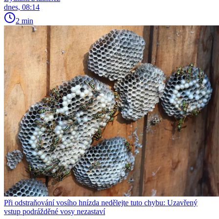
dnes, 08:14
2 min
Při odstraňování vosího hnízda nedělejte tuto chybu: Uzavřený
vstup podrážděné vosy nezastaví