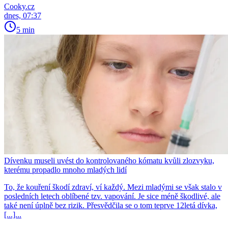
Cooky.cz
dnes, 07:37
5 min
Dívenku museli uvést do kontrolovaného kómatu kvůli zlozvyku,
kterému propadlo mnoho mladých lidí
To, že kouření škodí zdraví, ví každý. Mezi mladými se však stalo v
posledních letech oblíbené tzv. vapování. Je sice méně škodlivé, ale
také není úplně bez rizik. Přesvědčila se o tom teprve 12letá dívka,
[...]...