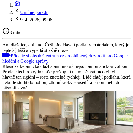
Umíme poradit
9. 4. 2026, 09:06
3 min
Ani dlaždice, ani lino. Češi předělávají podlahy materiálem, který je
teplejší, tišší a vypadá strašně draze
Přidejte si obsah Centrum.cz do oblíbených zdrojů pro Google
hledání a Google zprávy
Klasická keramická dlažba ani lino už nejsou automatickou volbou.
Prodeje těchto krytin spíše přešlapují na místě, zatímco vinyl –
hlavně ten rigidní – roste znatelně rychleji. Lidé chtějí podlahu, která
nebude studit do nohou, ztlumí kroky sousedů a přitom nebude
působit levně.