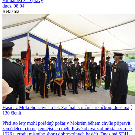
Aktuálně.cz - Zprávy
dnes, 08:04
Reklama
Hasiči z Mokrého slaví sto let. Začínali s ruční stříkačkou, dnes mají
130 členů
Před sto lety mohl pořádný požár v Mokrém během chvíle připravit
zemědělce o to nejcennější, co měli. Právě obava z ohně stála v roce
1926 u zrodu místního sboru dobrovolných hasičů. Dnes má SDH