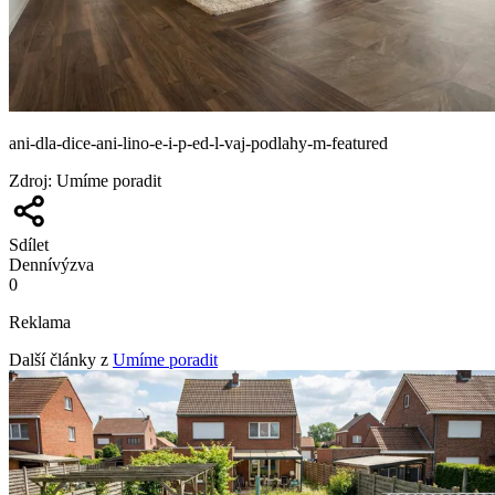
ani-dla-dice-ani-lino-e-i-p-ed-l-vaj-podlahy-m-featured
Zdroj
:
Umíme poradit
Sdílet
Denní
výzva
0
Reklama
Další články z
Umíme poradit