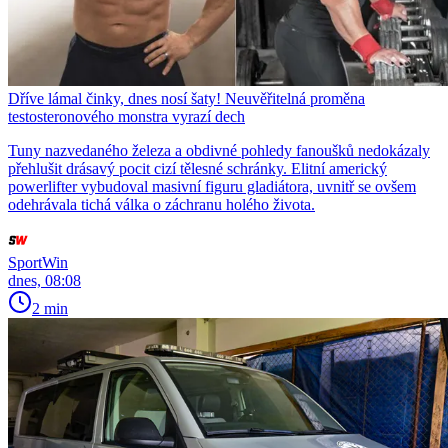
Dříve lámal činky, dnes nosí šaty! Neuvěřitelná proměna
testosteronového monstra vyrazí dech
Tuny nazvedaného železa a obdivné pohledy fanoušků nedokázaly
přehlušit drásavý pocit cizí tělesné schránky. Elitní americký
powerlifter vybudoval masivní figuru gladiátora, uvnitř se ovšem
odehrávala tichá válka o záchranu holého života.
SportWin
dnes, 08:08
2 min