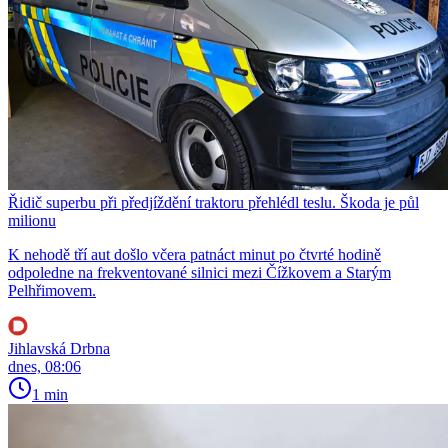
Řidič superbu při předjíždění traktoru přehlédl teslu. Škoda je půl
milionu
K nehodě tří aut došlo včera patnáct minut po čtvrté hodině
odpoledne na frekventované silnici mezi Čížkovem a Starým
Pelhřimovem.
Jihlavská Drbna
dnes, 08:06
1 min