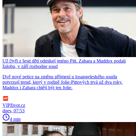
Už čtyři z šesti dětí odmítají jméno Pitt. Zahara a Maddox podali
žalobu, v září rozhodne soud
Dvě nové petice na změnu příjmení u losangeleského soudu
potvrzují trend, který v rodině Jolie-Pittových trvá už dva roky.
Maddox i Zahara chtějí být jen Jolie.
VIPživot.cz
dnes, 07:53
4 min