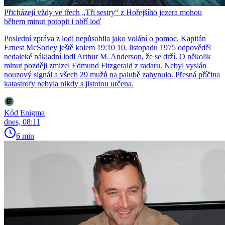
Přicházejí vždy ve třech „Tři sestry“ z Hořejšího jezera mohou
během minut potopit i obří loď
Poslední zpráva z lodi nepůsobila jako volání o pomoc. Kapitán
Ernest McSorley ještě kolem 19:10 10. listopadu 1975 odpověděl
nedaleké nákladní lodi Arthur M. Anderson, že se drží. O několik
minut později zmizel Edmund Fitzgerald z radaru. Nebyl vyslán
nouzový signál a všech 29 mužů na palubě zahynulo. Přesná příčina
katastrofy nebyla nikdy s jistotou určena.
Kód Enigma
dnes, 08:11
6 min