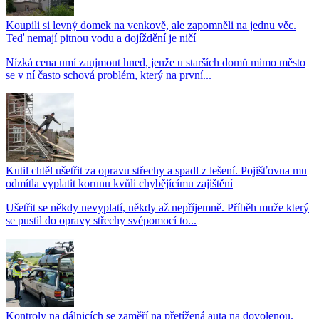
Koupili si levný domek na venkově, ale zapomněli na jednu věc.
Teď nemají pitnou vodu a dojíždění je ničí
Nízká cena umí zaujmout hned, jenže u starších domů mimo město
se v ní často schová problém, který na první...
Kutil chtěl ušetřit za opravu střechy a spadl z lešení. Pojišťovna mu
odmítla vyplatit korunu kvůli chybějícímu zajištění
Ušetřit se někdy nevyplatí, někdy až nepříjemně. Příběh muže který
se pustil do opravy střechy svépomocí to...
Kontroly na dálnicích se zaměří na přetížená auta na dovolenou.