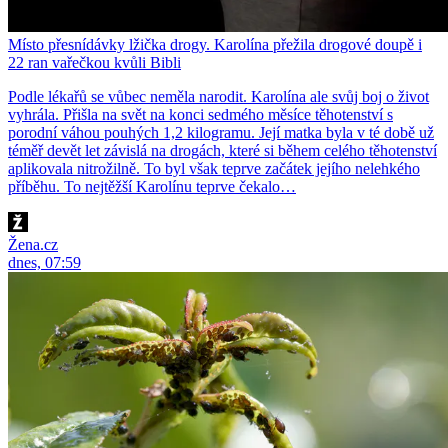
Místo přesnídávky lžička drogy. Karolína přežila drogové doupě i
22 ran vařečkou kvůli Bibli
Podle lékařů se vůbec neměla narodit. Karolína ale svůj boj o život
vyhrála. Přišla na svět na konci sedmého měsíce těhotenství s
porodní váhou pouhých 1,2 kilogramu. Její matka byla v té době už
téměř devět let závislá na drogách, které si během celého těhotenství
aplikovala nitrožilně. To byl však teprve začátek jejího nelehkého
příběhu. To nejtěžší Karolínu teprve čekalo…
Žena.cz
dnes, 07:59