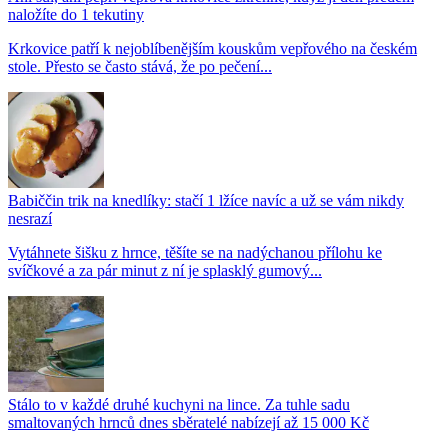
naložíte do 1 tekutiny
Krkovice patří k nejoblíbenějším kouskům vepřového na českém
stole. Přesto se často stává, že po pečení...
Babiččin trik na knedlíky: stačí 1 lžíce navíc a už se vám nikdy
nesrazí
Vytáhnete šišku z hrnce, těšíte se na nadýchanou přílohu ke
svíčkové a za pár minut z ní je splasklý gumový...
Stálo to v každé druhé kuchyni na lince. Za tuhle sadu
smaltovaných hrnců dnes sběratelé nabízejí až 15 000 Kč