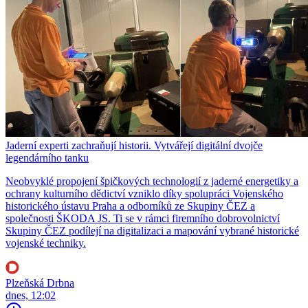
Jaderní experti zachraňují historii. Vytvářejí digitální dvojče
legendárního tanku
Neobvyklé propojení špičkových technologií z jaderné energetiky a
ochrany kulturního dědictví vzniklo díky spolupráci Vojenského
historického ústavu Praha a odborníků ze Skupiny ČEZ a
společnosti ŠKODA JS. Ti se v rámci firemního dobrovolnictví
Skupiny ČEZ podílejí na digitalizaci a mapování vybrané historické
vojenské techniky.
Plzeňská Drbna
dnes, 12:02