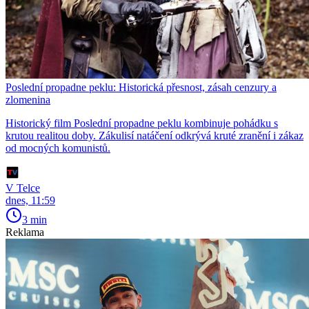
Poslední propadne peklu: Historická přesnost, zásah cenzury a
zlomenina
Historický film Poslední propadne peklu kombinuje pohádku s
krutou realitou doby. Zákulisí natáčení odkrývá kruté zranění i zákaz
od mocných komunistů.
V Telce
dnes, 11:59
3 min
Reklama