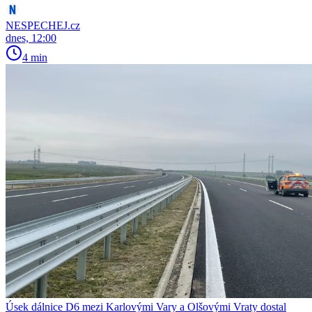
NESPECHEJ.cz
dnes, 12:00
4 min
Úsek dálnice D6 mezi Karlovými Vary a Olšovými Vraty dostal