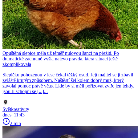
Opuštěná slepice měla už téměř nulovou šanci na přežití. Po
dramatické záchraně vyšla najevo pravda, která situaci ještě
zkomplikovala
Slepičku pohozenou v lese čekal těžký osud. Její majitel se jí zbavil
zvláště krutým způsobem. Naštěstí šel kolem dobrý muž, který
zavolal pomoc právě včas. Lidé by si měli pořizovat zvíře jen tehdy,
jsou-li schopni se [...]...
Světkreativity
dnes, 11:43
2 min