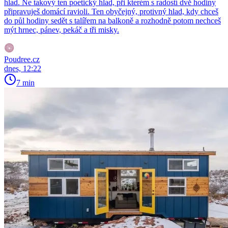
hlad. Ne takový ten poetický hlad, při kterém s radostí dvě hodiny
připravuješ domácí ravioli. Ten obyčejný, protivný hlad, kdy chceš
do půl hodiny sedět s talířem na balkoně a rozhodně potom nechceš
mýt hrnec, pánev, pekáč a tři misky.
Poudree.cz
dnes, 12:22
7 min