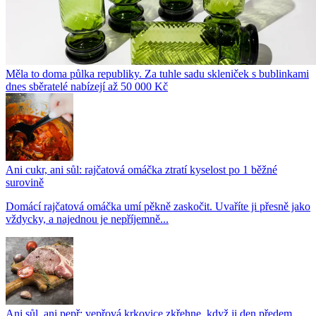
Měla to doma půlka republiky. Za tuhle sadu skleniček s bublinkami
dnes sběratelé nabízejí až 50 000 Kč
Ani cukr, ani sůl: rajčatová omáčka ztratí kyselost po 1 běžné
surovině
Domácí rajčatová omáčka umí pěkně zaskočit. Uvaříte ji přesně jako
vždycky, a najednou je nepříjemně...
Ani sůl, ani pepř: vepřová krkovice zkřehne, když ji den předem