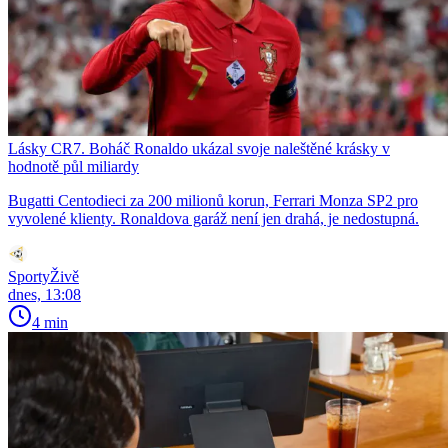
Lásky CR7. Boháč Ronaldo ukázal svoje naleštěné krásky v
hodnotě půl miliardy
Bugatti Centodieci za 200 milionů korun, Ferrari Monza SP2 pro
vyvolené klienty. Ronaldova garáž není jen drahá, je nedostupná.
SportyŽivě
dnes, 13:08
4 min