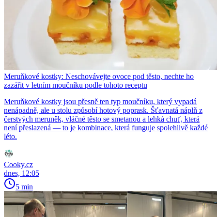
Meruňkové kostky: Neschovávejte ovoce pod těsto, nechte ho
zazářit v letním moučníku podle tohoto receptu
Meruňkové kostky jsou přesně ten typ moučníku, který vypadá
nenápadně, ale u stolu způsobí hotový poprask. Šťavnatá náplň z
čerstvých meruněk, vláčné těsto se smetanou a lehká chuť, která
není přeslazená — to je kombinace, která funguje spolehlivě každé
léto.
Cooky.cz
dnes, 12:05
5 min