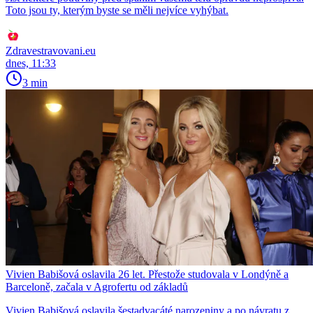
Toto jsou ty, kterým byste se měli nejvíce vyhýbat.
Zdravestravovani.eu
dnes, 11:33
3 min
Vivien Babišová oslavila 26 let. Přestože studovala v Londýně a
Barceloně, začala v Agrofertu od základů
Vivien Babišová oslavila šestadvacáté narozeniny a po návratu z