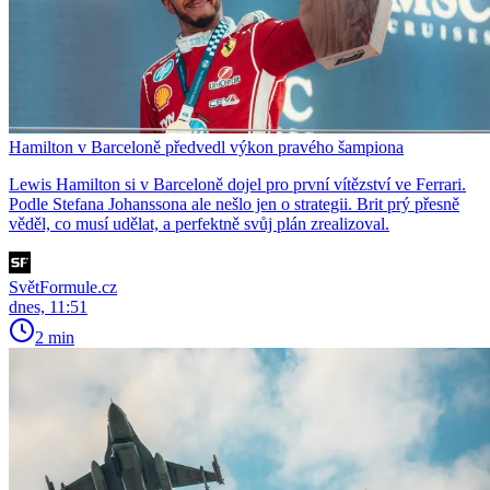
Hamilton v Barceloně předvedl výkon pravého šampiona
Lewis Hamilton si v Barceloně dojel pro první vítězství ve Ferrari.
Podle Stefana Johanssona ale nešlo jen o strategii. Brit prý přesně
věděl, co musí udělat, a perfektně svůj plán zrealizoval.
SvětFormule.cz
dnes, 11:51
2 min