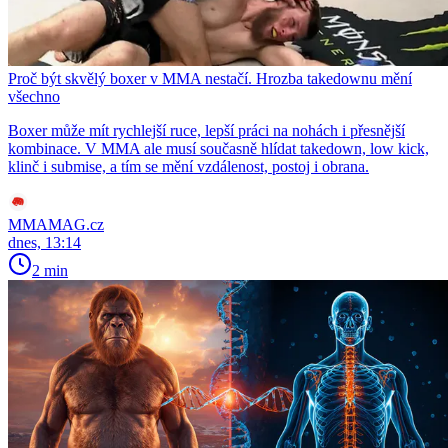
Proč být skvělý boxer v MMA nestačí. Hrozba takedownu mění
všechno
Boxer může mít rychlejší ruce, lepší práci na nohách i přesnější
kombinace. V MMA ale musí současně hlídat takedown, low kick,
klinč i submise, a tím se mění vzdálenost, postoj i obrana.
MMAMAG.cz
dnes, 13:14
2 min