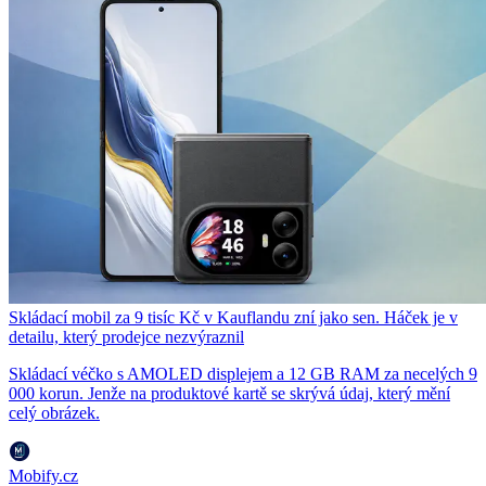
Skládací mobil za 9 tisíc Kč v Kauflandu zní jako sen. Háček je v
detailu, který prodejce nezvýraznil
Skládací véčko s AMOLED displejem a 12 GB RAM za necelých 9
000 korun. Jenže na produktové kartě se skrývá údaj, který mění
celý obrázek.
Mobify.cz