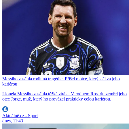
Messiho zasáhla rodinná tragédie. Přišel o otce, který stál za jeho
kariérou
Lionela Messiho zasáhla těžká ztráta. V rodném Rosariu zemřel jeho
otec Jorge, muž, který ho provázel prakticky celou kariérou.
Aktuálně.cz - Sport
dnes, 11:43