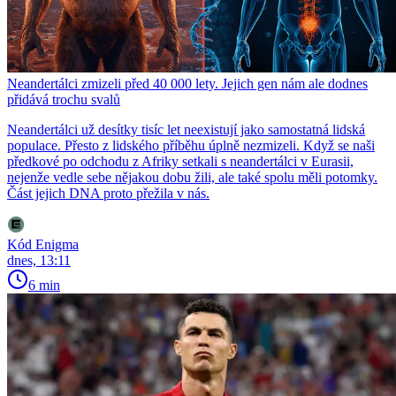
Neandertálci zmizeli před 40 000 lety. Jejich gen nám ale dodnes
přidává trochu svalů
Neandertálci už desítky tisíc let neexistují jako samostatná lidská
populace. Přesto z lidského příběhu úplně nezmizeli. Když se naši
předkové po odchodu z Afriky setkali s neandertálci v Eurasii,
nejenže vedle sebe nějakou dobu žili, ale také spolu měli potomky.
Část jejich DNA proto přežila v nás.
Kód Enigma
dnes, 13:11
6 min