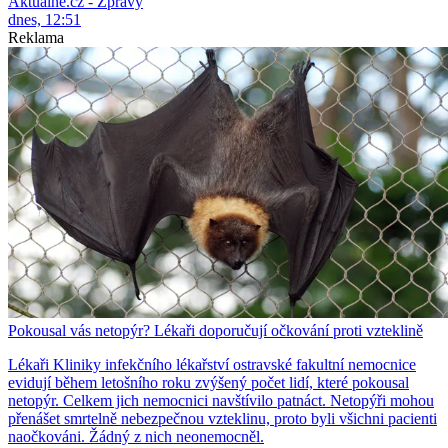
Aktuálně.cz - Zprávy
dnes, 12:51
Reklama
Pokousal vás netopýr? Lékaři doporučují očkování proti vzteklině
Lékaři Kliniky infekčního lékařství ostravské fakultní nemocnice
evidují během letošního roku zvýšený počet lidí, které pokousal
netopýr. Celkem jich nemocnici navštívilo patnáct. Netopýři mohou
přenášet smrtelně nebezpečnou vzteklinu, proto byli všichni pacienti
naočkováni. Žádný z nich neonemocněl.