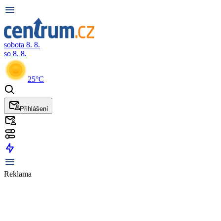
sobota 8. 8.
so 8. 8.
25°C
Přihlášení
Reklama