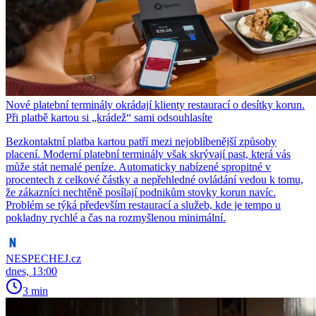
Nové platební terminály okrádají klienty restaurací o desítky korun.
Při platbě kartou si „krádež“ sami odsouhlasíte
Bezkontaktní platba kartou patří mezi nejoblíbenější způsoby
placení. Moderní platební terminály však skrývají past, která vás
může stát nemalé peníze. Automaticky nabízené spropitné v
procentech z celkové částky a nepřehledné ovládání vedou k tomu,
že zákazníci nechtěně posílají podnikům stovky korun navíc.
Problém se týká především restaurací a služeb, kde je tempo u
pokladny rychlé a čas na rozmyšlenou minimální.
NESPECHEJ.cz
dnes, 13:00
3 min