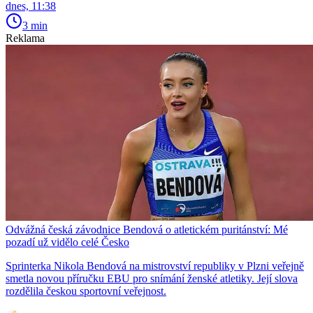
dnes, 11:38
3 min
Reklama
Odvážná česká závodnice Bendová o atletickém puritánství: Mé
pozadí už vidělo celé Česko
Sprinterka Nikola Bendová na mistrovství republiky v Plzni veřejně
smetla novou příručku EBU pro snímání ženské atletiky. Její slova
rozdělila českou sportovní veřejnost.