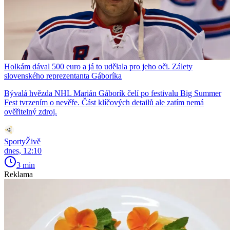
Holkám dával 500 euro a já to udělala pro jeho oči. Zálety
slovenského reprezentanta Gáboríka
Bývalá hvězda NHL Marián Gáborík čelí po festivalu Big Summer
Fest tvrzením o nevěře. Část klíčových detailů ale zatím nemá
ověřitelný zdroj.
SportyŽivě
dnes, 12:10
3 min
Reklama