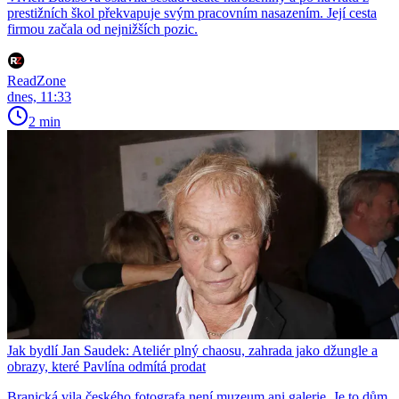
prestižních škol překvapuje svým pracovním nasazením. Její cesta
firmou začala od nejnižších pozic.
ReadZone
dnes, 11:33
2 min
Jak bydlí Jan Saudek: Ateliér plný chaosu, zahrada jako džungle a
obrazy, které Pavlína odmítá prodat
Branická vila českého fotografa není muzeum ani galerie. Je to dům,