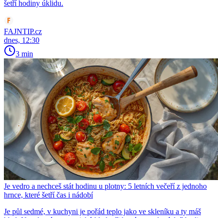
šetří hodiny úklidu.
FAJNTIP.cz
dnes, 12:30
3 min
Je vedro a nechceš stát hodinu u plotny: 5 letních večeří z jednoho
hrnce, které šetří čas i nádobí
Je půl sedmé, v kuchyni je pořád teplo jako ve skleníku a ty máš