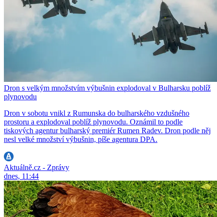
Dron s velkým množstvím výbušnin explodoval v Bulharsku poblíž
plynovodu
Dron v sobotu vnikl z Rumunska do bulharského vzdušného
prostoru a explodoval poblíž plynovodu. Oznámil to podle
tiskových agentur bulharský premiér Rumen Radev. Dron podle něj
nesl velké množství výbušnin, píše agentura DPA.
Aktuálně.cz - Zprávy
dnes, 11:44