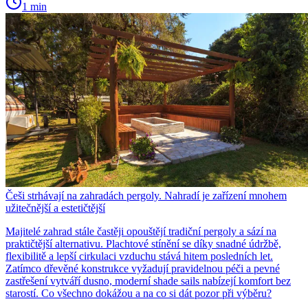
1 min
Češi strhávají na zahradách pergoly. Nahradí je zařízení mnohem
užitečnější a estetičtější
Majitelé zahrad stále častěji opouštějí tradiční pergoly a sází na
praktičtější alternativu. Plachtové stínění se díky snadné údržbě,
flexibilitě a lepší cirkulaci vzduchu stává hitem posledních let.
Zatímco dřevěné konstrukce vyžadují pravidelnou péči a pevné
zastřešení vytváří dusno, moderní shade sails nabízejí komfort bez
starostí. Co všechno dokážou a na co si dát pozor při výběru?