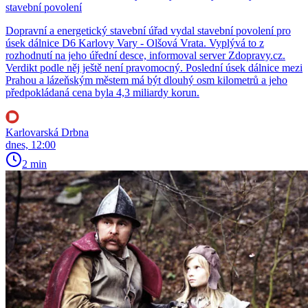
stavební povolení
Dopravní a energetický stavební úřad vydal stavební povolení pro
úsek dálnice D6 Karlovy Vary - Olšová Vrata. Vyplývá to z
rozhodnutí na jeho úřední desce, informoval server Zdopravy.cz.
Verdikt podle něj ještě není pravomocný. Poslední úsek dálnice mezi
Prahou a lázeňským městem má být dlouhý osm kilometrů a jeho
předpokládaná cena byla 4,3 miliardy korun.
Karlovarská Drbna
dnes, 12:00
2 min