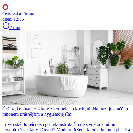
Ostravská Drbna
dnes, 12:35
2 min
Češi vykopávají obklady z koupelen a kuchyní. Nahrazují je něčím
mnohem krásnějším a hygieničtějším
Tuzemské domácnosti při rekonstrukcích masivně odstraňují
keramické obklady. Důvod? Moderní řešení, které eliminuje plísně a