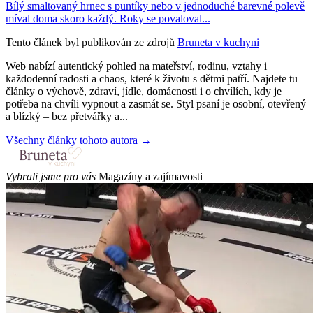
Bílý smaltovaný hrnec s puntíky nebo v jednoduché barevné polevě
míval doma skoro každý. Roky se povaloval...
Tento článek byl publikován ze zdrojů
Bruneta v kuchyni
Web nabízí autentický pohled na mateřství, rodinu, vztahy i
každodenní radosti a chaos, které k životu s dětmi patří. Najdete tu
články o výchově, zdraví, jídle, domácnosti i o chvílích, kdy je
potřeba na chvíli vypnout a zasmát se. Styl psaní je osobní, otevřený
a blízký – bez přetvářky a...
Všechny články tohoto autora →
Vybrali jsme pro vás
Magazíny a zajímavosti