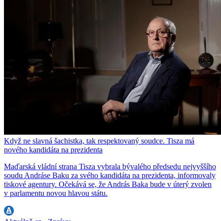
Když ne slavná šachistka, tak respektovaný soudce. Tisza má
nového kandidáta na prezidenta
Maďarská vládní strana Tisza vybrala bývalého předsedu nejvyššího
soudu Andráse Baku za svého kandidáta na prezidenta, informovaly
tiskové agentury. Očekává se, že András Baka bude v úterý zvolen
v parlamentu novou hlavou státu.