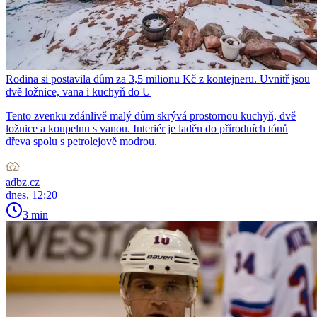
Rodina si postavila dům za 3,5 milionu Kč z kontejneru. Uvnitř jsou
dvě ložnice, vana i kuchyň do U
Tento zvenku zdánlivě malý dům skrývá prostornou kuchyň, dvě
ložnice a koupelnu s vanou. Interiér je laděn do přírodních tónů
dřeva spolu s petrolejově modrou.
adbz.cz
dnes, 12:20
3 min