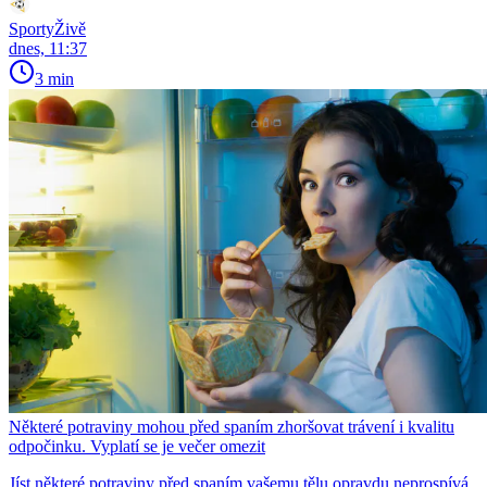
SportyŽivě
dnes, 11:37
3 min
Některé potraviny mohou před spaním zhoršovat trávení i kvalitu
odpočinku. Vyplatí se je večer omezit
Jíst některé potraviny před spaním vašemu tělu opravdu neprospívá.