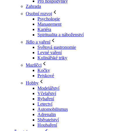
Pro hospodyňky
Zahrada
Osobní rozvoj
Psychologie
Management
Kariéra
Spiritualita a náboženství
Jídlo a vaření
Světová gastronomie
Levné vaření
Kulinářské triky
Mazlíčci
Kočky
Pejskové
Hobby
Modelářství
Včelařství
Rybaření
Letectví
Automobilismus
Adrenalin
Sběratelství
Houbaření