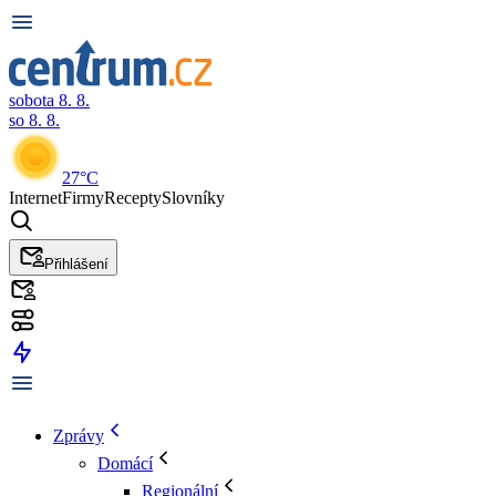
sobota 8. 8.
so 8. 8.
27°C
Internet
Firmy
Recepty
Slovníky
Přihlášení
Zprávy
Domácí
Regionální