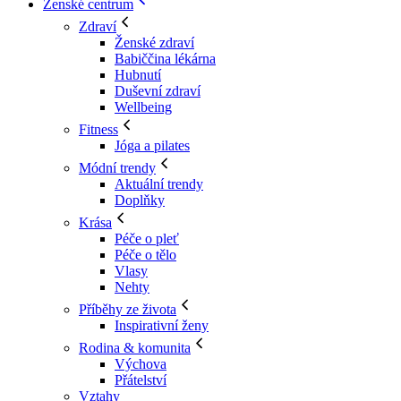
Ženské centrum
Zdraví
Ženské zdraví
Babiččina lékárna
Hubnutí
Duševní zdraví
Wellbeing
Fitness
Jóga a pilates
Módní trendy
Aktuální trendy
Doplňky
Krása
Péče o pleť
Péče o tělo
Vlasy
Nehty
Příběhy ze života
Inspirativní ženy
Rodina & komunita
Výchova
Přátelství
Vztahy