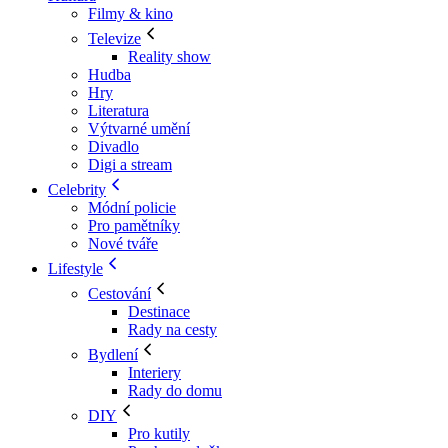
Filmy & kino
Televize
Reality show
Hudba
Hry
Literatura
Výtvarné umění
Divadlo
Digi a stream
Celebrity
Módní policie
Pro pamětníky
Nové tváře
Lifestyle
Cestování
Destinace
Rady na cesty
Bydlení
Interiery
Rady do domu
DIY
Pro kutily