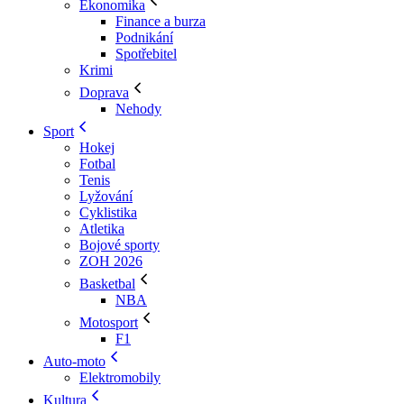
Ekonomika
Finance a burza
Podnikání
Spotřebitel
Krimi
Doprava
Nehody
Sport
Hokej
Fotbal
Tenis
Lyžování
Cyklistika
Atletika
Bojové sporty
ZOH 2026
Basketbal
NBA
Motosport
F1
Auto-moto
Elektromobily
Kultura