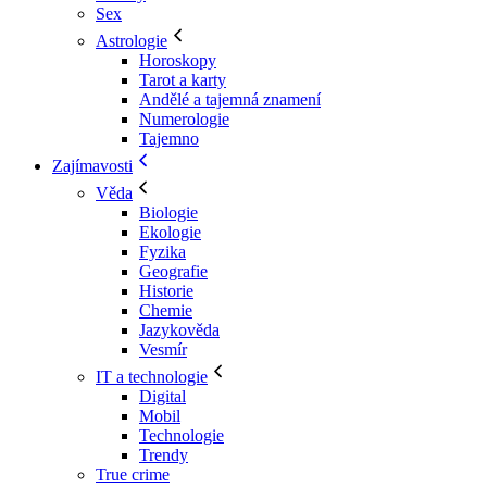
Sex
Astrologie
Horoskopy
Tarot a karty
Andělé a tajemná znamení
Numerologie
Tajemno
Zajímavosti
Věda
Biologie
Ekologie
Fyzika
Geografie
Historie
Chemie
Jazykověda
Vesmír
IT a technologie
Digital
Mobil
Technologie
Trendy
True crime