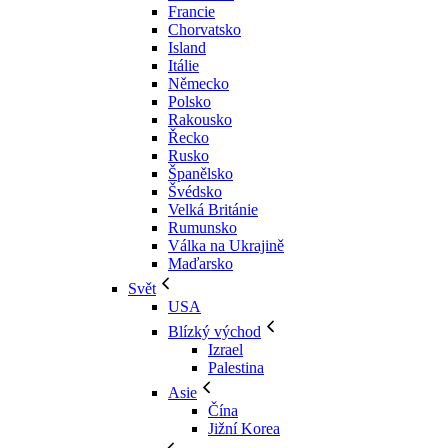
Francie
Chorvatsko
Island
Itálie
Německo
Polsko
Rakousko
Řecko
Rusko
Španělsko
Švédsko
Velká Británie
Rumunsko
Válka na Ukrajině
Maďarsko
Svět
USA
Blízký východ
Izrael
Palestina
Asie
Čína
Jižní Korea