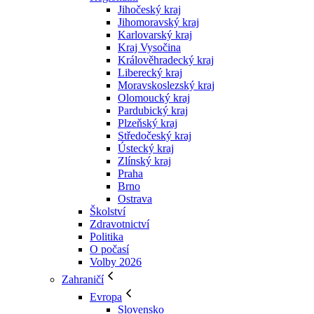
Jihočeský kraj
Jihomoravský kraj
Karlovarský kraj
Kraj Vysočina
Králověhradecký kraj
Liberecký kraj
Moravskoslezský kraj
Olomoucký kraj
Pardubický kraj
Plzeňský kraj
Středočeský kraj
Ústecký kraj
Zlínský kraj
Praha
Brno
Ostrava
Školství
Zdravotnictví
Politika
O počasí
Volby 2026
Zahraničí
Evropa
Slovensko