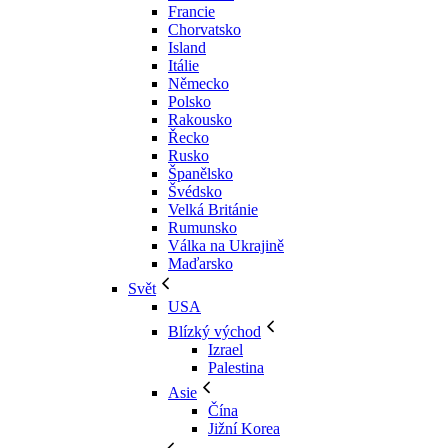
Francie
Chorvatsko
Island
Itálie
Německo
Polsko
Rakousko
Řecko
Rusko
Španělsko
Švédsko
Velká Británie
Rumunsko
Válka na Ukrajině
Maďarsko
Svět
USA
Blízký východ
Izrael
Palestina
Asie
Čína
Jižní Korea