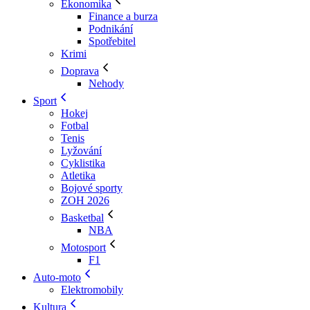
Ekonomika
Finance a burza
Podnikání
Spotřebitel
Krimi
Doprava
Nehody
Sport
Hokej
Fotbal
Tenis
Lyžování
Cyklistika
Atletika
Bojové sporty
ZOH 2026
Basketbal
NBA
Motosport
F1
Auto-moto
Elektromobily
Kultura