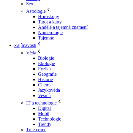
Sex
Astrologie
Horoskopy
Tarot a karty
Andělé a tajemná znamení
Numerologie
Tajemno
Zajímavosti
Věda
Biologie
Ekologie
Fyzika
Geografie
Historie
Chemie
Jazykověda
Vesmír
IT a technologie
Digital
Mobil
Technologie
Trendy
True crime