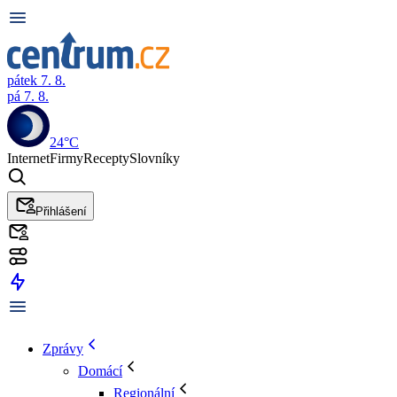
pátek 7. 8.
pá 7. 8.
24°C
Internet
Firmy
Recepty
Slovníky
Přihlášení
Zprávy
Domácí
Regionální