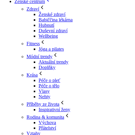
Ženské centrum
Zdraví
Ženské zdraví
Babiččina lékárna
Hubnutí
Duševní zdraví
Wellbeing
Fitness
Jóga a pilates
Módní trendy
Aktuální trendy
Doplňky
Krása
Péče o pleť
Péče o tělo
Vlasy
Nehty
Příběhy ze života
Inspirativní ženy
Rodina & komunita
Výchova
Přátelství
Vztahy