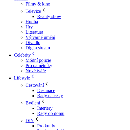
Filmy & kino
Televize
Reality show
Hudba
Hry
Literatura
Výtvarné umění
Divadlo
Digi a stream
Celebrity
Módní policie
Pro pamětníky
Nové tváře
Lifestyle
Cestování
Destinace
Rady na cesty
Bydlení
Interiery
Rady do domu
DIY
Pro kutily