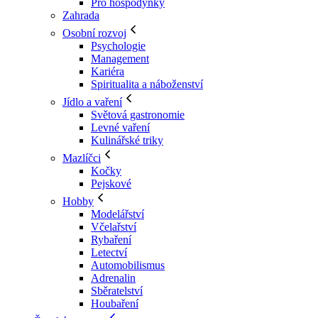
Pro hospodyňky
Zahrada
Osobní rozvoj
Psychologie
Management
Kariéra
Spiritualita a náboženství
Jídlo a vaření
Světová gastronomie
Levné vaření
Kulinářské triky
Mazlíčci
Kočky
Pejskové
Hobby
Modelářství
Včelařství
Rybaření
Letectví
Automobilismus
Adrenalin
Sběratelství
Houbaření