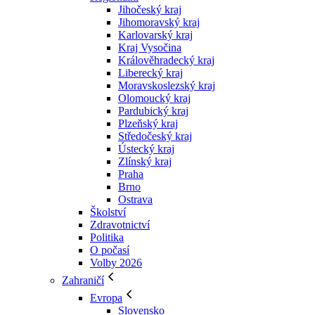
Jihočeský kraj
Jihomoravský kraj
Karlovarský kraj
Kraj Vysočina
Králověhradecký kraj
Liberecký kraj
Moravskoslezský kraj
Olomoucký kraj
Pardubický kraj
Plzeňský kraj
Středočeský kraj
Ústecký kraj
Zlínský kraj
Praha
Brno
Ostrava
Školství
Zdravotnictví
Politika
O počasí
Volby 2026
Zahraničí
Evropa
Slovensko