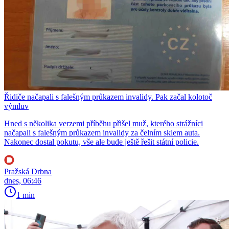
Řidiče načapali s falešným průkazem invalidy. Pak začal kolotoč
výmluv
Hned s několika verzemi příběhu přišel muž, kterého strážníci
načapali s falešným průkazem invalidy za čelním sklem auta.
Nakonec dostal pokutu, vše ale bude ještě řešit státní policie.
Pražská Drbna
dnes, 06:46
1 min