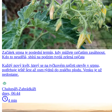
Začátek srpna je poslední termín, kdy můžete rajčatům zasáhnout.
Kdo to neudělá, sbírá na podzim tvrdá zelená rajčata
Každý nový květ, který se na tyčkovém rajčeti otevře v srpnu,
potřebuje ještě šest až osm týdnů do zralého plodu. Venku je už
nedostane.
Chalupáři-Zahrádkáři
dnes, 06:44
4 min