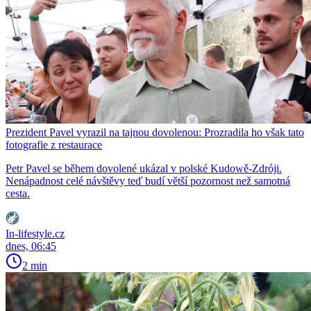
Prezident Pavel vyrazil na tajnou dovolenou: Prozradila ho však tato
fotografie z restaurace
Petr Pavel se během dovolené ukázal v polské Kudowě-Zdróji.
Nenápadnost celé návštěvy teď budí větší pozornost než samotná
cesta.
In-lifestyle.cz
dnes, 06:45
2 min