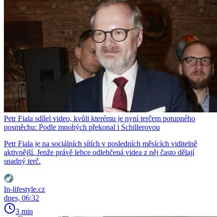
Petr Fiala sdílel video, kvůli kterému je nyní terčem potupného
posměchu: Podle mnohých překonal i Schillerovou
Petr Fiala je na sociálních sítích v posledních měsících viditelně
aktivnější. Jenže právě lehce odlehčená videa z něj často dělají
snadný terč.
In-lifestyle.cz
dnes, 06:32
3 min