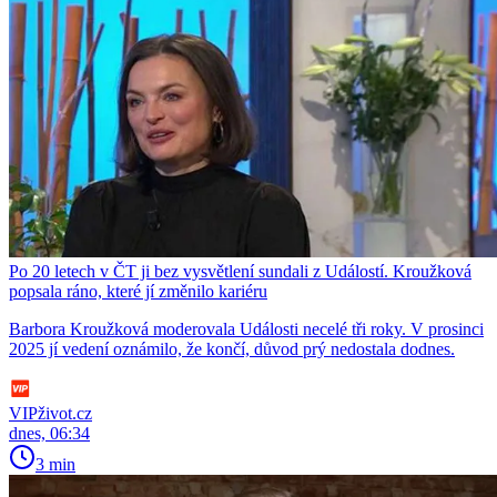
Po 20 letech v ČT ji bez vysvětlení sundali z Událostí. Kroužková
popsala ráno, které jí změnilo kariéru
Barbora Kroužková moderovala Události necelé tři roky. V prosinci
2025 jí vedení oznámilo, že končí, důvod prý nedostala dodnes.
VIPživot.cz
dnes, 06:34
3 min