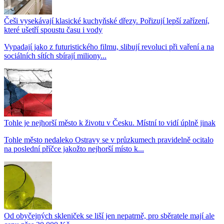
Češi vysekávají klasické kuchyňské dřezy. Pořizují lepší zařízení,
které ušetří spoustu času i vody
Vypadají jako z futuristického filmu, slibují revoluci při vaření a na
sociálních sítích sbírají miliony...
Tohle je nejhorší město k životu v Česku. Místní to vidí úplně jinak
Tohle město nedaleko Ostravy se v průzkumech pravidelně ocitalo
na poslední příčce jakožto nejhorší místo k...
Od obyčejných skleniček se liší jen nepatrně, pro sběratele mají ale