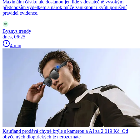
Maximální částku ale dostanou jen lidé s dostatečně vysokým
předchozím výdělkem a nárok může zaniknout i kvůli porušení
pravidel evidence.
Byznys trendy
dnes, 06:25
4 min
Kaufland prodává chytré brýle s kamerou a AI za 2 019 Kč. Od
obyčejných dioptrických je nerozeznáte