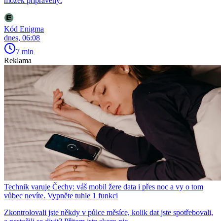
mozek připravený.
Kód Enigma
dnes, 06:08
7 min
Reklama
Technik varuje Čechy: váš mobil žere data i přes noc a vy o tom
vůbec nevíte. Vypněte tuhle 1 funkci
Zkontrolovali jste někdy v půlce měsíce, kolik dat jste spotřebovali,