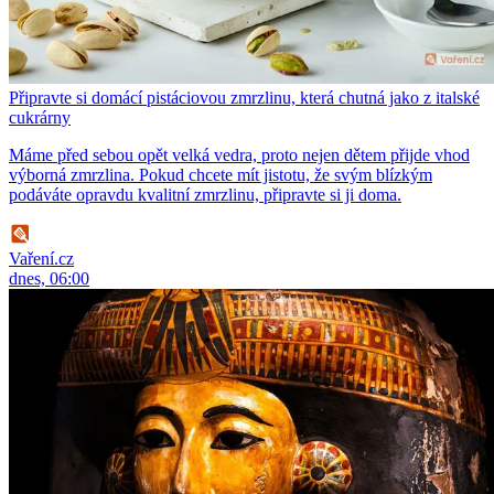
Připravte si domácí pistáciovou zmrzlinu, která chutná jako z italské
cukrárny
Máme před sebou opět velká vedra, proto nejen dětem přijde vhod
výborná zmrzlina. Pokud chcete mít jistotu, že svým blízkým
podáváte opravdu kvalitní zmrzlinu, připravte si ji doma.
Vaření.cz
dnes, 06:00