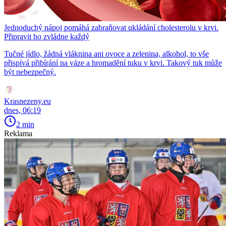
Jednoduchý nápoj pomáhá zabraňovat ukládání cholesterolu v krvi.
Připravit ho zvládne každý
Tučné jídlo, žádná vláknina ani ovoce a zelenina, alkohol, to vše
přispívá přibírání na váze a hromadění tuku v krvi. Takový tuk může
být nebezpečný.
Krasnezeny.eu
dnes, 06:19
2 min
Reklama