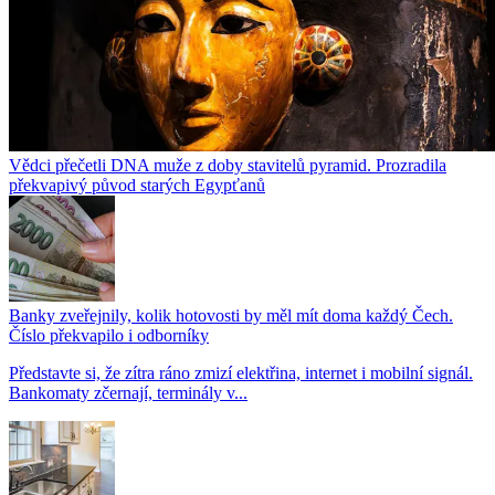
Vědci přečetli DNA muže z doby stavitelů pyramid. Prozradila
překvapivý původ starých Egypťanů
Banky zveřejnily, kolik hotovosti by měl mít doma každý Čech.
Číslo překvapilo i odborníky
Představte si, že zítra ráno zmizí elektřina, internet i mobilní signál.
Bankomaty zčernají, terminály v...