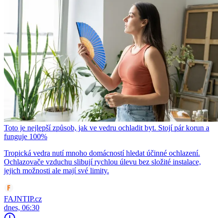
Toto je nejlepší způsob, jak ve vedru ochladit byt. Stojí pár korun a
funguje 100%
Tropická vedra nutí mnoho domácností hledat účinné ochlazení.
Ochlazovače vzduchu slibují rychlou úlevu bez složité instalace,
jejich možnosti ale mají své limity.
FAJNTIP.cz
dnes, 06:30