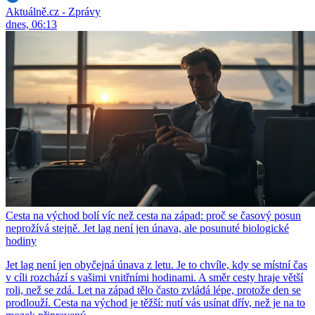
Aktuálně.cz - Zprávy
dnes, 06:13
Cesta na východ bolí víc než cesta na západ: proč se časový posun
neprožívá stejně. Jet lag není jen únava, ale posunuté biologické
hodiny
Jet lag není jen obyčejná únava z letu. Je to chvíle, kdy se místní čas
v cíli rozchází s vašimi vnitřními hodinami. A směr cesty hraje větší
roli, než se zdá. Let na západ tělo často zvládá lépe, protože den se
prodlouží. Cesta na východ je těžší: nutí vás usínat dřív, než je na to