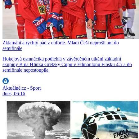
Zklamání a rychlý pád z euforie. Mladí Češi neprošli ani do
semifinále
Hokejová osmnáctka podlehla v závěrečném utkání základní
skupiny B na Hlinka Gretzky Cupu v Edmontonu Finsku 4:5 a do
semifinále nepostoupila.
Aktuálně.cz - Sport
dnes, 06:16