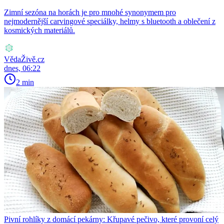
Zimní sezóna na horách je pro mnohé synonymem pro
nejmodernější carvingové speciálky, helmy s bluetooth a oblečení z
kosmických materiálů.
VědaŽivě.cz
dnes, 06:22
2 min
Pivní rohlíky z domácí pekárny: Křupavé pečivo, které provoní celý