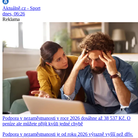
Aktuálně.cz - Sport
dnes, 06:26
Reklama
Podpora v nezaměstnanosti v roce 2026 dosáhne až 38 537 Kč. O
peníze ale můžete přijít kvůli jedné chybě
Podpora v nezaměstnanosti je od roku 2026 výrazně vyšší než dřív.