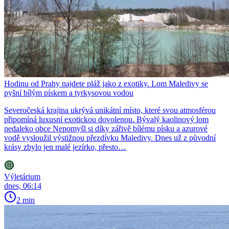
Hodinu od Prahy najdete pláž jako z exotiky. Lom Maledivy se
pyšní bílým pískem a tyrkysovou vodou
Severočeská krajina ukrývá unikátní místo, které svou atmosférou
připomíná luxusní exotickou dovolenou. Bývalý kaolinový lom
nedaleko obce Nepomyšl si díky zářivě bílému písku a azurové
vodě vysloužil výstižnou přezdívku Maledivy. Dnes už z původní
krásy zbylo jen malé jezírko, přesto…
Výletárium
dnes, 06:14
2 min