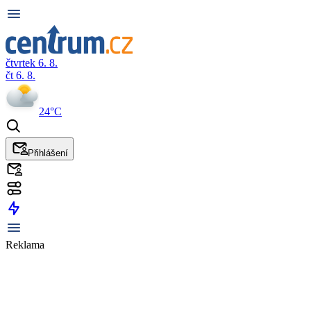
čtvrtek 6. 8.
čt 6. 8.
24°C
Přihlášení
Reklama