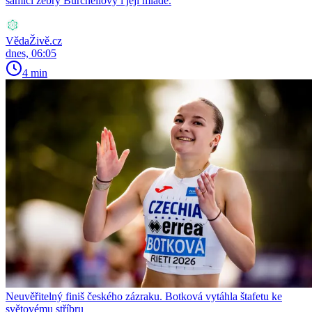
samici zebry Burchellovy i její mládě.
VědaŽivě.cz
dnes, 06:05
4 min
Neuvěřitelný finiš českého zázraku. Botková vytáhla štafetu ke
světovému stříbru