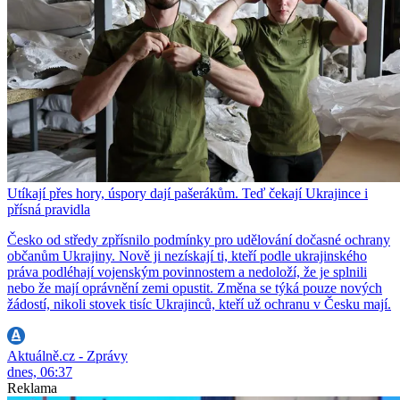
Utíkají přes hory, úspory dají pašerákům. Teď čekají Ukrajince i
přísná pravidla
Česko od středy zpřísnilo podmínky pro udělování dočasné ochrany
občanům Ukrajiny. Nově ji nezískají ti, kteří podle ukrajinského
práva podléhají vojenským povinnostem a nedoloží, že je splnili
nebo že mají oprávnění zemi opustit. Změna se týká pouze nových
žádostí, nikoli stovek tisíc Ukrajinců, kteří už ochranu v Česku mají.
Aktuálně.cz - Zprávy
dnes, 06:37
Reklama