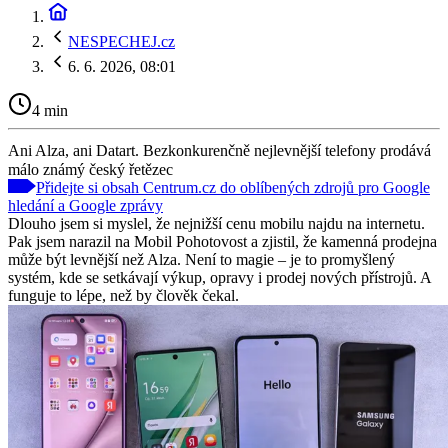
NESPECHEJ.cz
6. 6. 2026, 08:01
4 min
Ani Alza, ani Datart. Bezkonkurenčně nejlevnější telefony prodává
málo známý český řetězec
Přidejte si obsah Centrum.cz do oblíbených zdrojů pro Google
hledání a Google zprávy
Dlouho jsem si myslel, že nejnižší cenu mobilu najdu na internetu.
Pak jsem narazil na Mobil Pohotovost a zjistil, že kamenná prodejna
může být levnější než Alza. Není to magie – je to promyšlený
systém, kde se setkávají výkup, opravy i prodej nových přístrojů. A
funguje to lépe, než by člověk čekal.