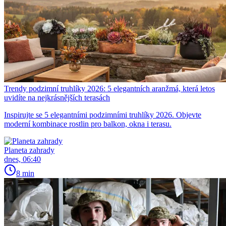
Trendy podzimní truhlíky 2026: 5 elegantních aranžmá, která letos
uvidíte na nejkrásnějších terasách
Inspirujte se 5 elegantními podzimními truhlíky 2026. Objevte
moderní kombinace rostlin pro balkon, okna i terasu.
Planeta zahrady
dnes, 06:40
8 min