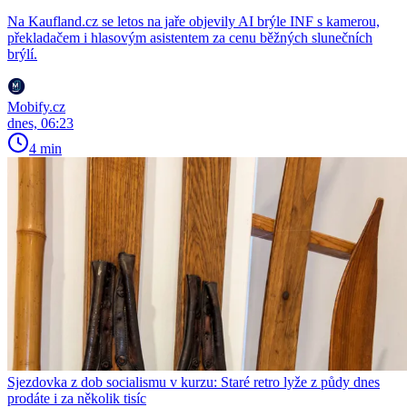
Na Kaufland.cz se letos na jaře objevily AI brýle INF s kamerou,
překladačem i hlasovým asistentem za cenu běžných slunečních
brýlí.
Mobify.cz
dnes, 06:23
4 min
Sjezdovka z dob socialismu v kurzu: Staré retro lyže z půdy dnes
prodáte i za několik tisíc