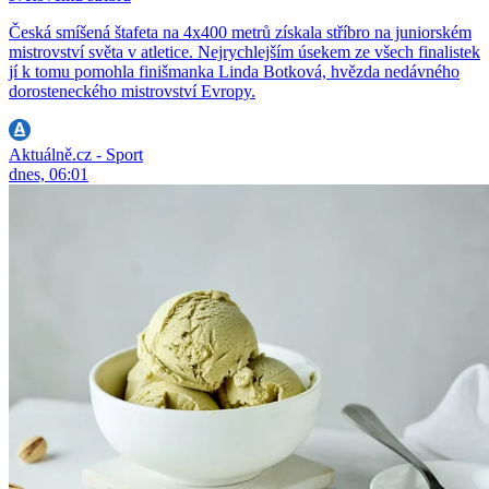
Česká smíšená štafeta na 4x400 metrů získala stříbro na juniorském
mistrovství světa v atletice. Nejrychlejším úsekem ze všech finalistek
jí k tomu pomohla finišmanka Linda Botková, hvězda nedávného
dorosteneckého mistrovství Evropy.
Aktuálně.cz - Sport
dnes, 06:01