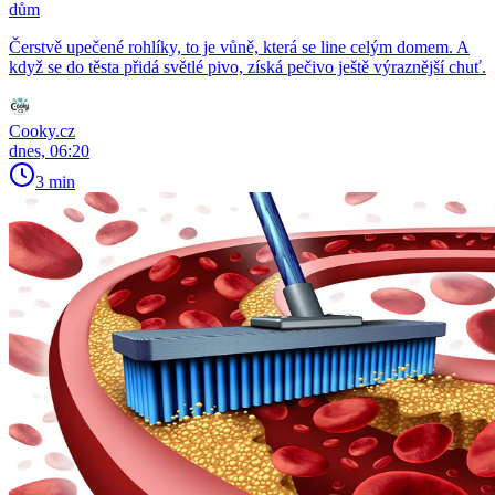
dům
Čerstvě upečené rohlíky, to je vůně, která se line celým domem. A
když se do těsta přidá světlé pivo, získá pečivo ještě výraznější chuť.
Cooky.cz
dnes, 06:20
3 min