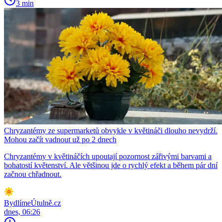
3 min
Chryzantémy ze supermarketů obvykle v květináči dlouho nevydrží.
Mohou začít vadnout už po 2 dnech
Chryzantémy v květináčích upoutají pozornost zářivými barvami a
bohatostí květenství. Ale většinou jde o rychlý efekt a během pár dní
začnou chřadnout.
BydlímeÚtulně.cz
dnes, 06:26