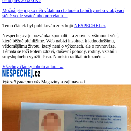
cenu přes 20 000 Kč
Možná jste ji jako děti vídali na chalupě u babičky nebo v obývací
stěně vedle svátečního porcelánu....
Tento článek byl publikován ze zdrojů
NESPECHEJ.cz
Nespechej.cz je pozvánka zpomalit – a znovu si všimnout věcí,
které běžně přehlížíme. Web nabízí inspiraci k jednoduššímu,
vědomějšímu životu, který není o výkonech, ale o rovnováze.
Témata se točí kolem zdraví, duševní pohody, rodiny, vztahů i
smysluplného využití času. Namísto radikálních změn...
Všechny články tohoto autora →
Vybrali jsme pro vás
Magazíny a zajímavosti