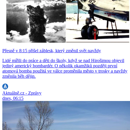
Přesně v 8:15 přišel záblesk, který změnil svět navždy
Lidé mířili do práce a děti do školy, když se nad Hirošimou objevil
jediný americký bombardér. O několik okamžiků později první
atomová bomba použitá ve válce proměnila město v trosky a navždy
změnila běh dějin.
Aktuálně.cz - Zprávy
dnes, 06:15