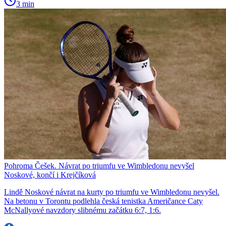
3 min
Pohroma Češek. Návrat po triumfu ve Wimbledonu nevyšel
Noskové, končí i Krejčíková
Lindě Noskové návrat na kurty po triumfu ve Wimbledonu nevyšel.
Na betonu v Torontu podlehla česká tenistka Američance Caty
McNallyové navzdory slibnému začátku 6:7, 1:6.