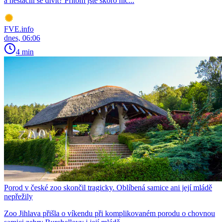
a nestačili se divit? Přitom jste skoro nic...
FVE.info
dnes, 06:06
4 min
Porod v české zoo skončil tragicky. Oblíbená samice ani její mládě
nepřežily
Zoo Jihlava přišla o víkendu při komplikovaném porodu o chovnou