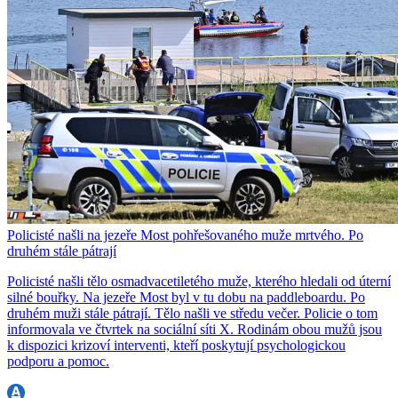
Policisté našli na jezeře Most pohřešovaného muže mrtvého. Po
druhém stále pátrají
Policisté našli tělo osmadvacetiletého muže, kterého hledali od úterní
silné bouřky. Na jezeře Most byl v tu dobu na paddleboardu. Po
druhém muži stále pátrají. Tělo našli ve středu večer. Policie o tom
informovala ve čtvrtek na sociální síti X. Rodinám obou mužů jsou
k dispozici krizoví interventi, kteří poskytují psychologickou
podporu a pomoc.