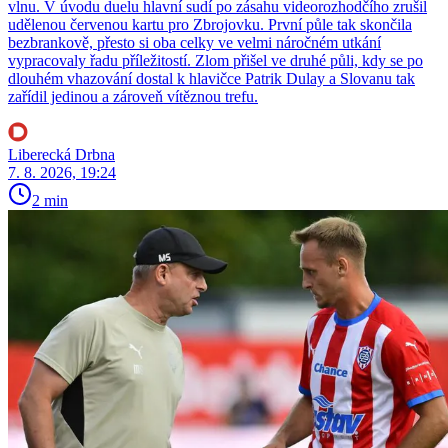
vlnu. V úvodu duelu hlavní sudí po zásahu videorozhodčího zrušil
udělenou červenou kartu pro Zbrojovku. První půle tak skončila
bezbrankově, přesto si oba celky ve velmi náročném utkání
vypracovaly řadu příležitostí. Zlom přišel ve druhé půli, kdy se po
dlouhém vhazování dostal k hlavičce Patrik Dulay a Slovanu tak
zařídil jedinou a zároveň vítěznou trefu.
Liberecká Drbna
7. 8. 2026, 19:24
2 min