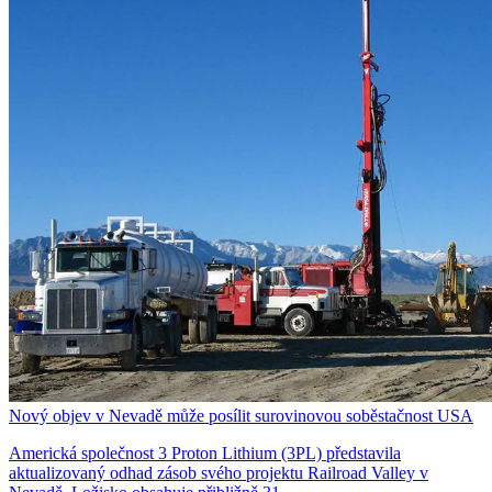
Nový objev v Nevadě může posílit surovinovou soběstačnost USA
Americká společnost 3 Proton Lithium (3PL) představila
aktualizovaný odhad zásob svého projektu Railroad Valley v