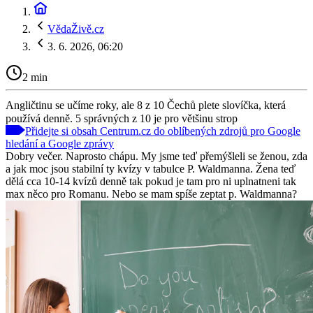
VědaŽivě.cz
3. 6. 2026, 06:20
2 min
Angličtinu se učíme roky, ale 8 z 10 Čechů plete slovíčka, která
používá denně. 5 správných z 10 je pro většinu strop
Přidejte si obsah Centrum.cz do oblíbených zdrojů pro Google
hledání a Google zprávy
Dobry večer. Naprosto chápu. My jsme teď přemýšleli se ženou, zda
a jak moc jsou stabilní ty kvízy v tabulce P. Waldmanna. Žena teď
dělá cca 10-14 kvízů denně tak pokud je tam pro ni uplnatneni tak
max něco pro Romanu. Nebo se mam spíše zeptat p. Waldmanna?