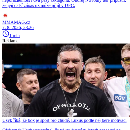
neporazitelnost i dva pásy Oktagonu. Ondřej Novotný teď připustil,
že její další zápas už může přijít v UFC.
MMAMAG.cz
7. 8. 2026, 23:26
1 min
Reklama
Usyk říká, že box je sport pro chudé. Luxus podle něj bere motivaci