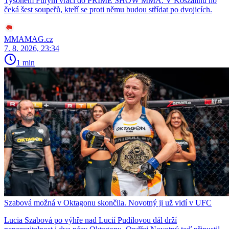
Tysonem Furym vrací do PRIME SHOW MMA. V Koszalinu ho
čeká šest soupeřů, kteří se proti němu budou střídat po dvojicích.
MMAMAG.cz
7. 8. 2026, 23:34
1 min
Szabová možná v Oktagonu skončila. Novotný ji už vidí v UFC
Lucia Szabová po výhře nad Lucií Pudilovou dál drží