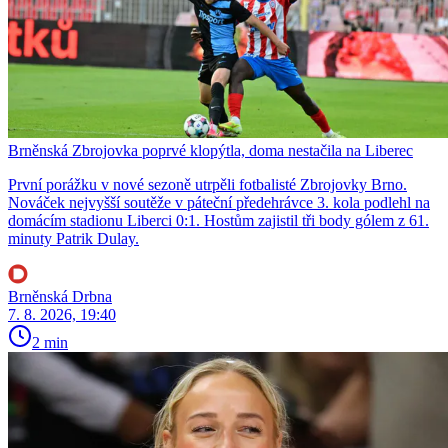
Brněnská Zbrojovka poprvé klopýtla, doma nestačila na Liberec
První porážku v nové sezoně utrpěli fotbalisté Zbrojovky Brno.
Nováček nejvyšší soutěže v páteční předehrávce 3. kola podlehl na
domácím stadionu Liberci 0:1. Hostům zajistil tři body gólem z 61.
minuty Patrik Dulay.
Brněnská Drbna
7. 8. 2026, 19:40
2 min