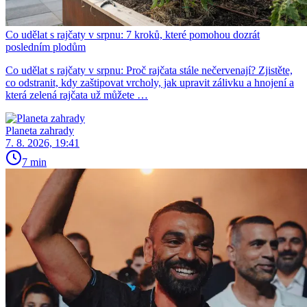
Co udělat s rajčaty v srpnu: 7 kroků, které pomohou dozrát
posledním plodům
Co udělat s rajčaty v srpnu: Proč rajčata stále nečervenají? Zjistěte,
co odstranit, kdy zaštipovat vrcholy, jak upravit zálivku a hnojení a
která zelená rajčata už můžete …
Planeta zahrady
7. 8. 2026, 19:41
7 min