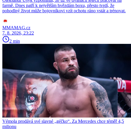
Oleksandr Usyk vzpomínal, že už ve dvanácti letech pracoval na
farmě. Dnes patří k největším hvězdám boxu, přesto tvrdí, že
pohodlný život může bojovníkovi vzít ochotu ráno vstát a trénovat.
MMAMAG.cz
7. 8. 2026, 23:22
2 min
Vémola prodává své slavné „géčko“. Za Mercedes chce téměř 4,5
milionu