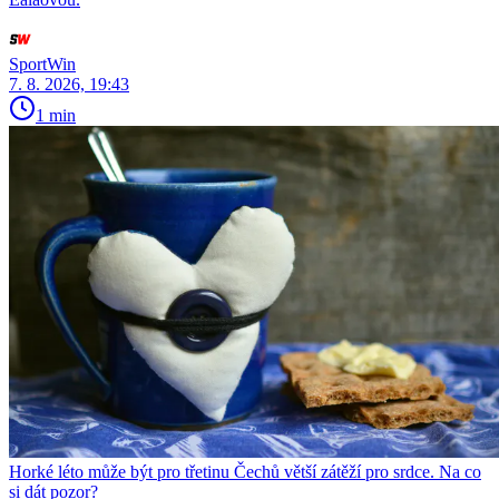
SportWin
7. 8. 2026, 19:43
1 min
Horké léto může být pro třetinu Čechů větší zátěží pro srdce. Na co
si dát pozor?