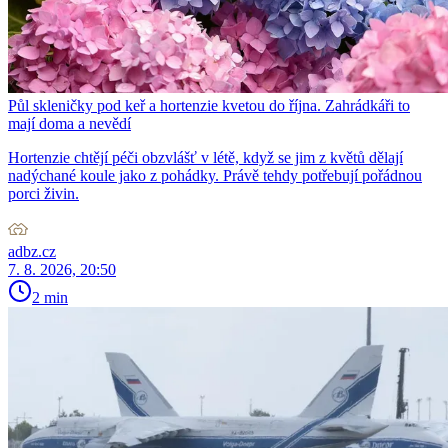
Půl skleničky pod keř a hortenzie kvetou do října. Zahrádkáři to
mají doma a nevědí
Hortenzie chtějí péči obzvlášť v létě, když se jim z květů dělají
nadýchané koule jako z pohádky. Právě tehdy potřebují pořádnou
porci živin.
adbz.cz
7. 8. 2026, 20:50
2 min