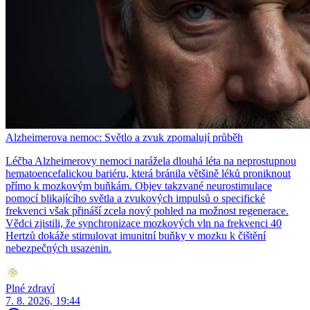
Alzheimerova nemoc: Světlo a zvuk zpomalují průběh
Léčba Alzheimerovy nemoci narážela dlouhá léta na neprostupnou
hematoencefalickou bariéru, která bránila většině léků proniknout
přímo k mozkovým buňkám. Objev takzvané neurostimulace
pomocí blikajícího světla a zvukových impulsů o specifické
frekvenci však přináší zcela nový pohled na možnost regenerace.
Vědci zjistili, že synchronizace mozkových vln na frekvenci 40
Hertzů dokáže stimulovat imunitní buňky v mozku k čištění
nebezpečných usazenin.
Plné zdraví
7. 8. 2026, 19:44