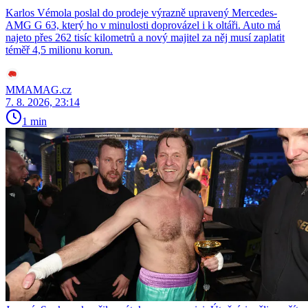
Karlos Vémola poslal do prodeje výrazně upravený Mercedes-
AMG G 63, který ho v minulosti doprovázel i k oltáři. Auto má
najeto přes 262 tisíc kilometrů a nový majitel za něj musí zaplatit
téměř 4,5 milionu korun.
MMAMAG.cz
7. 8. 2026, 23:14
1 min