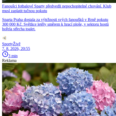
Fanoušci fotbalové Sparty předvedli nepochopitelné chování. Klub
musí zaplatit tučnou pokutu
Sparta Praha dostala za výtržnosti svých fanoušků v Brně pokutu
300 000 Kč. Světlice letěly směrem k hrací ploše, v sektoru hostů
hořela střecha toalet.
SportyŽivě
7. 8. 2026, 20:55
3 min
Reklama