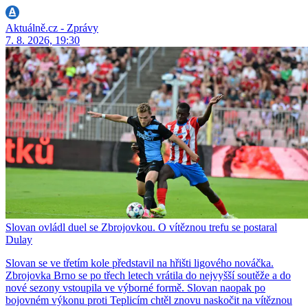
Aktuálně.cz - Zprávy
7. 8. 2026, 19:30
Slovan ovládl duel se Zbrojovkou. O vítěznou trefu se postaral
Dulay
Slovan se ve třetím kole představil na hřišti ligového nováčka.
Zbrojovka Brno se po třech letech vrátila do nejvyšší soutěže a do
nové sezony vstoupila ve výborné formě. Slovan naopak po
bojovném výkonu proti Teplicím chtěl znovu naskočit na vítěznou