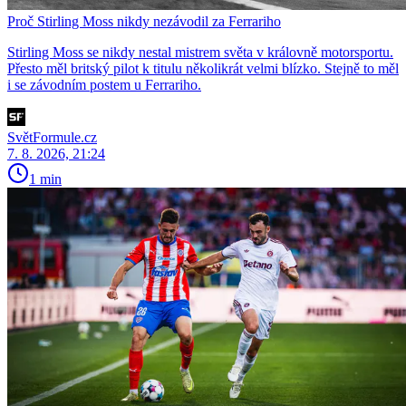
Proč Stirling Moss nikdy nezávodil za Ferrariho
Stirling Moss se nikdy nestal mistrem světa v královně motorsportu.
Přesto měl britský pilot k titulu několikrát velmi blízko. Stejně to měl
i se závodním postem u Ferrariho.
SvětFormule.cz
7. 8. 2026, 21:24
1 min