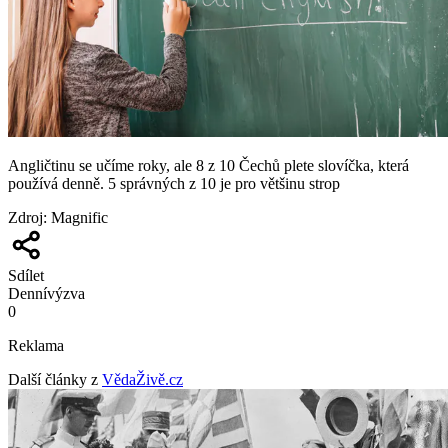
Angličtinu se učíme roky, ale 8 z 10 Čechů plete slovíčka, která
používá denně. 5 správných z 10 je pro většinu strop
Zdroj
:
Magnific
Sdílet
Denní
výzva
0
Reklama
Další články z
VědaŽivě.cz