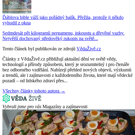
Ďáblova bible váží jako pořádný balík. Přežila, protože ji někdo
vyhodil z okna
Sedmdesát pět kilogramů pergamenu, inkoustu a dřevěné vazby.
Největší dochovaný středověký rukopis na světě...
Tento článek byl publikován ze zdrojů
VědaŽivě.cz
Články z VědaŽivě.cz přibližují aktuální dění ve světě vědy,
technologií a přírody způsobem, který je srozumitelný i pro čtenáře
bez odborného vzdělání. Nabízejí přehled nových objevů, výzkumů
a trendů, ale i zajímavosti z každodenního života, které mají vědecké
pozadí – od lidského zdraví přes...
Všechny články tohoto autora →
Vybrali jsme pro vás
Magazíny a zajímavosti