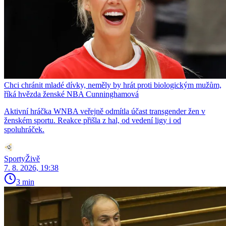
Chci chránit mladé dívky, neměly by hrát proti biologickým mužům,
říká hvězda ženské NBA Cunninghamová
Aktivní hráčka WNBA veřejně odmítla účast transgender žen v
ženském sportu. Reakce přišla z hal, od vedení ligy i od
spoluhráček.
SportyŽivě
7. 8. 2026, 19:38
3 min