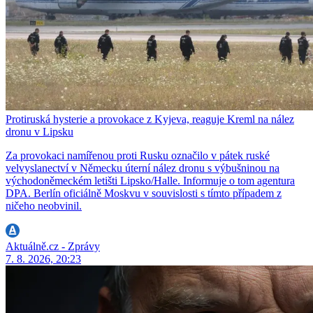
Protiruská hysterie a provokace z Kyjeva, reaguje Kreml na nález
dronu v Lipsku
Za provokaci namířenou proti Rusku označilo v pátek ruské
velvyslanectví v Německu úterní nález dronu s výbušninou na
východoněmeckém letišti Lipsko/Halle. Informuje o tom agentura
DPA. Berlín oficiálně Moskvu v souvislosti s tímto případem z
ničeho neobvinil.
Aktuálně.cz - Zprávy
7. 8. 2026, 20:23