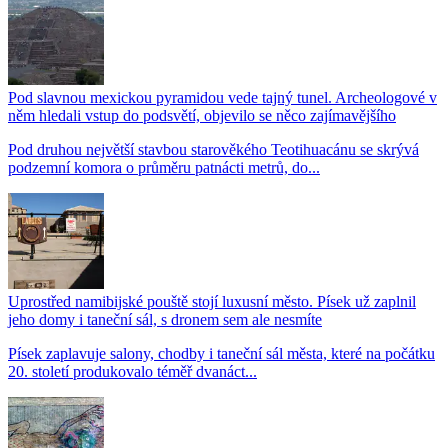
Pod slavnou mexickou pyramidou vede tajný tunel. Archeologové v
něm hledali vstup do podsvětí, objevilo se něco zajímavějšího
Pod druhou největší stavbou starověkého Teotihuacánu se skrývá
podzemní komora o průměru patnácti metrů, do...
Uprostřed namibijské pouště stojí luxusní město. Písek už zaplnil
jeho domy i taneční sál, s dronem sem ale nesmíte
Písek zaplavuje salony, chodby i taneční sál města, které na počátku
20. století produkovalo téměř dvanáct...