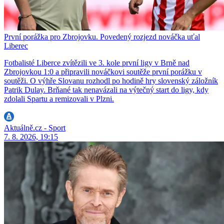
První porážka pro Zbrojovku. Povedený rozjezd nováčka uťal
Liberec
Fotbalisté Liberce zvítězili ve 3. kole první ligy v Brně nad
Zbrojovkou 1:0 a připravili nováčkovi soutěže první porážku v
soutěži. O výhře Slovanu rozhodl po hodině hry slovenský záložník
Patrik Dulay. Brňané tak nenavázali na výtečný start do ligy, kdy
zdolali Spartu a remizovali v Plzni.
Aktuálně.cz - Sport
7. 8. 2026, 19:15