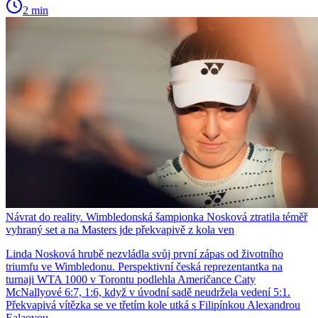
2 min
Návrat do reality. Wimbledonská šampionka Nosková ztratila téměř
vyhraný set a na Masters jde překvapivě z kola ven
Linda Nosková hrubě nezvládla svůj první zápas od životního
triumfu ve Wimbledonu. Perspektivní česká reprezentantka na
turnaji WTA 1000 v Torontu podlehla Američance Caty
McNallyové 6:7, 1:6, když v úvodní sadě neudržela vedení 5:1.
Překvapivá vítězka se ve třetím kole utká s Filipínkou Alexandrou
Ealaovou.