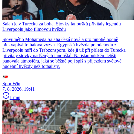
Salah je v Turecku za boha. Stovky fanoušků přivítaly legendu
Liverpoolu jako filmovou hvězdu
Slovutného Mohameda Salaha čeká nová a pro mnohé hodně
překvapivá fotbalová výzva. Egyptská hvězda po odchodu z
Liverpoolu míří do Trabzonsporu, kde ji už při příletu do Turecka
přivítaly stovky nadšených fanoušků. Na istanbulském letišti
panovala atmosféra, jaká se běžně pojí spíš s příjezdem světové
hudební hvězdy než fotbalisty.
SportWin
7. 8. 2026, 19:41
1 min