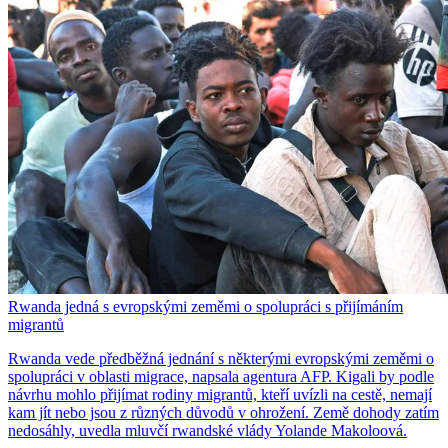
Rwanda jedná s evropskými zeměmi o spolupráci s přijímáním
migrantů
Rwanda vede předběžná jednání s některými evropskými zeměmi o
spolupráci v oblasti migrace, napsala agentura AFP. Kigali by podle
návrhu mohlo přijímat rodiny migrantů, kteří uvízli na cestě, nemají
kam jít nebo jsou z různých důvodů v ohrožení. Země dohody zatím
nedosáhly, uvedla mluvčí rwandské vlády Yolande Makoloová.