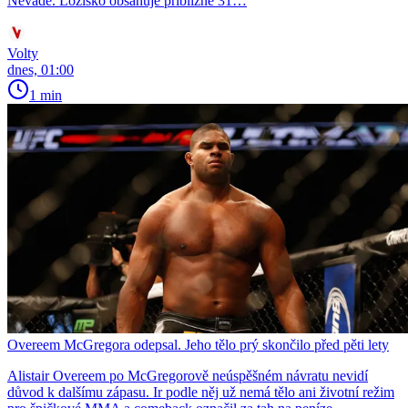
Nevadě. Ložisko obsahuje přibližně 31…
Volty
dnes, 01:00
1 min
Overeem McGregora odepsal. Jeho tělo prý skončilo před pěti lety
Alistair Overeem po McGregorově neúspěšném návratu nevidí
důvod k dalšímu zápasu. Ir podle něj už nemá tělo ani životní režim