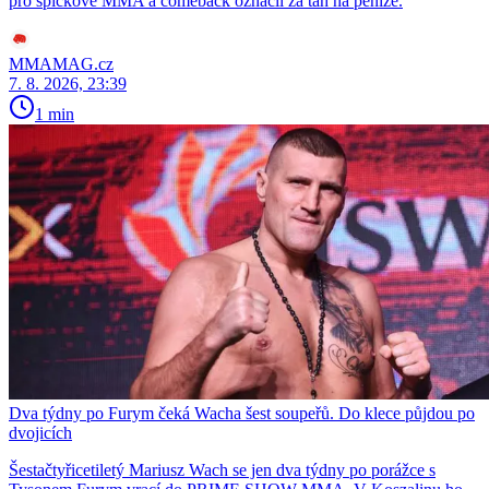
pro špičkové MMA a comeback označil za tah na peníze.
MMAMAG.cz
7. 8. 2026, 23:39
1 min
Dva týdny po Furym čeká Wacha šest soupeřů. Do klece půjdou po
dvojicích
Šestačtyřicetiletý Mariusz Wach se jen dva týdny po porážce s