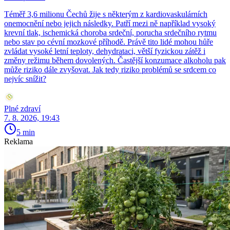
Téměř 3,6 milionu Čechů žije s některým z kardiovaskulárních
onemocnění nebo jejich následky. Patří mezi ně například vysoký
krevní tlak, ischemická choroba srdeční, porucha srdečního rytmu
nebo stav po cévní mozkové příhodě. Právě tito lidé mohou hůře
zvládat vysoké letní teploty, dehydrataci, větší fyzickou zátěž i
změny režimu během dovolených. Častější konzumace alkoholu pak
může riziko dále zvyšovat. Jak tedy riziko problémů se srdcem co
nejvíc snížit?
Plné zdraví
7. 8. 2026, 19:43
5 min
Reklama