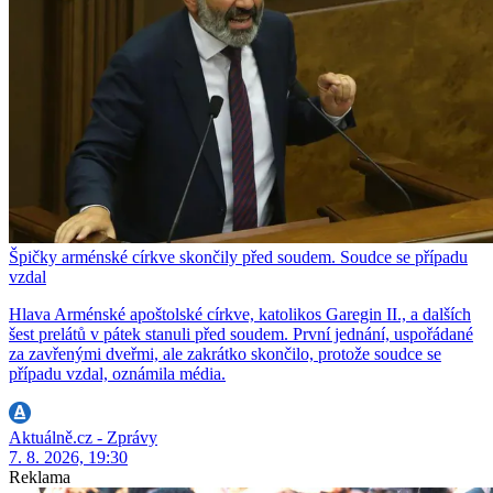
Špičky arménské církve skončily před soudem. Soudce se případu
vzdal
Hlava Arménské apoštolské církve, katolikos Garegin II., a dalších
šest prelátů v pátek stanuli před soudem. První jednání, uspořádané
za zavřenými dveřmi, ale zakrátko skončilo, protože soudce se
případu vzdal, oznámila média.
Aktuálně.cz - Zprávy
7. 8. 2026, 19:30
Reklama