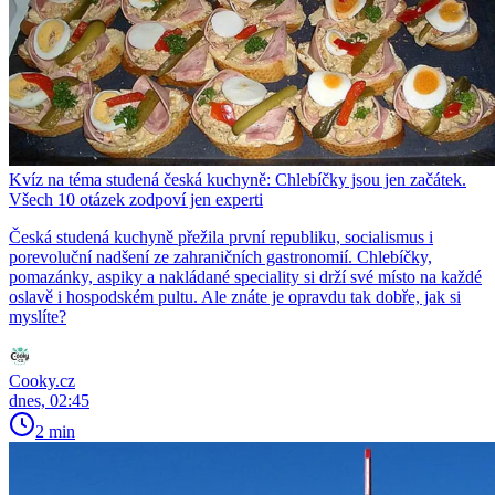
Kvíz na téma studená česká kuchyně: Chlebíčky jsou jen začátek.
Všech 10 otázek zodpoví jen experti
Česká studená kuchyně přežila první republiku, socialismus i
porevoluční nadšení ze zahraničních gastronomií. Chlebíčky,
pomazánky, aspiky a nakládané speciality si drží své místo na každé
oslavě i hospodském pultu. Ale znáte je opravdu tak dobře, jak si
myslíte?
Cooky.cz
dnes, 02:45
2 min