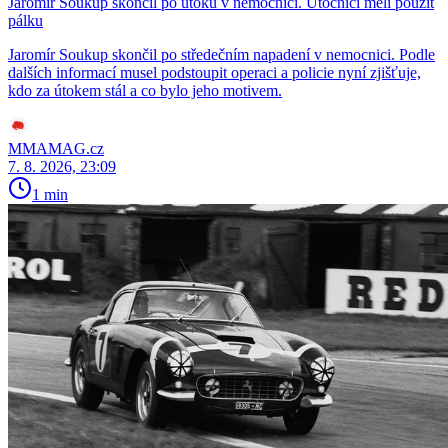
Jaromír Soukup skončil po útoku v nemocnici. Útočníci měli použít
pálku
Jaromír Soukup skončil po středečním napadení v nemocnici. Podle
dalších informací musel podstoupit operaci a policie nyní zjišťuje,
kdo za útokem stál a co bylo jeho motivem.
MMAMAG.cz
7. 8. 2026, 23:09
1 min