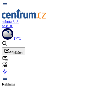
sobota 8. 8.
so 8. 8.
17°C
Přihlášení
Reklama