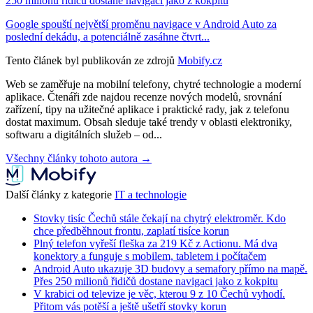
250 milionů řidičů dostane navigaci jako z kokpitu
Google spouští největší proměnu navigace v Android Auto za
poslední dekádu, a potenciálně zasáhne čtvrt...
Tento článek byl publikován ze zdrojů
Mobify.cz
Web se zaměřuje na mobilní telefony, chytré technologie a moderní
aplikace. Čtenáři zde najdou recenze nových modelů, srovnání
zařízení, tipy na užitečné aplikace i praktické rady, jak z telefonu
dostat maximum. Obsah sleduje také trendy v oblasti elektroniky,
softwaru a digitálních služeb – od...
Všechny články tohoto autora →
Další články z kategorie
IT a technologie
Stovky tisíc Čechů stále čekají na chytrý elektroměr. Kdo
chce předběhnout frontu, zaplatí tisíce korun
Plný telefon vyřeší fleška za 219 Kč z Actionu. Má dva
konektory a funguje s mobilem, tabletem i počítačem
Android Auto ukazuje 3D budovy a semafory přímo na mapě.
Přes 250 milionů řidičů dostane navigaci jako z kokpitu
V krabici od televize je věc, kterou 9 z 10 Čechů vyhodí.
Přitom vás potěší a ještě ušetří stovky korun