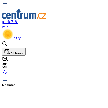
pátek 7. 8.
pá 7. 8.
25°C
Přihlášení
Reklama