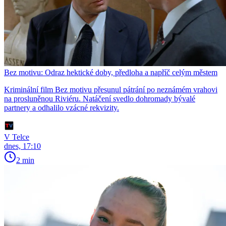
Bez motivu: Odraz hektické doby, předloha a napříč celým městem
Kriminální film Bez motivu přesunul pátrání po neznámém vrahovi
na prosluněnou Riviéru. Natáčení svedlo dohromady bývalé
partnery a odhalilo vzácné rekvizity.
V Telce
dnes, 17:10
2 min