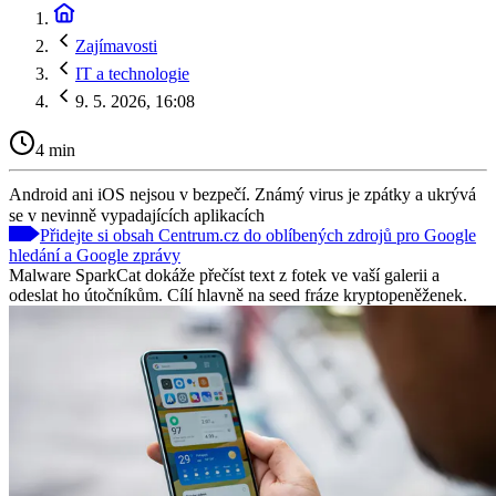
Zajímavosti
IT a technologie
9. 5. 2026, 16:08
4 min
Android ani iOS nejsou v bezpečí. Známý virus je zpátky a ukrývá
se v nevinně vypadajících aplikacích
Přidejte si obsah Centrum.cz do oblíbených zdrojů pro Google
hledání a Google zprávy
Malware SparkCat dokáže přečíst text z fotek ve vaší galerii a
odeslat ho útočníkům. Cílí hlavně na seed fráze kryptopeněženek.