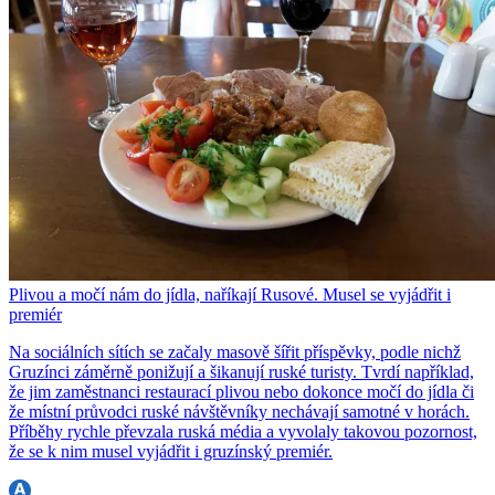
Plivou a močí nám do jídla, naříkají Rusové. Musel se vyjádřit i
premiér
Na sociálních sítích se začaly masově šířit příspěvky, podle nichž
Gruzínci záměrně ponižují a šikanují ruské turisty. Tvrdí například,
že jim zaměstnanci restaurací plivou nebo dokonce močí do jídla či
že místní průvodci ruské návštěvníky nechávají samotné v horách.
Příběhy rychle převzala ruská média a vyvolaly takovou pozornost,
že se k nim musel vyjádřit i gruzínský premiér.