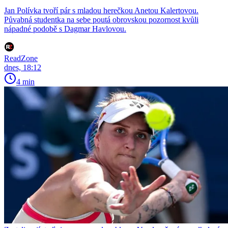
Jan Polívka tvoří pár s mladou herečkou Anetou Kalertovou.
Půvabná studentka na sebe poutá obrovskou pozornost kvůli
nápadné podobě s Dagmar Havlovou.
ReadZone
dnes, 18:12
4 min