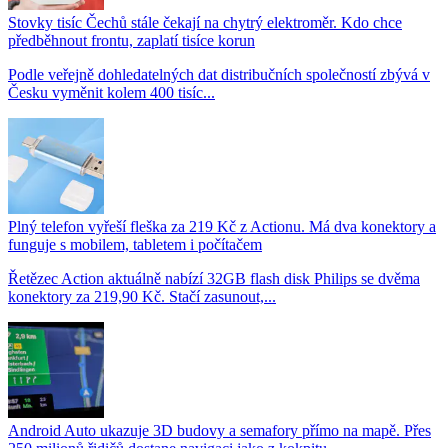
Stovky tisíc Čechů stále čekají na chytrý elektroměr. Kdo chce
předběhnout frontu, zaplatí tisíce korun
Podle veřejně dohledatelných dat distribučních společností zbývá v
Česku vyměnit kolem 400 tisíc...
Plný telefon vyřeší fleška za 219 Kč z Actionu. Má dva konektory a
funguje s mobilem, tabletem i počítačem
Řetězec Action aktuálně nabízí 32GB flash disk Philips se dvěma
konektory za 219,90 Kč. Stačí zasunout,...
Android Auto ukazuje 3D budovy a semafory přímo na mapě. Přes