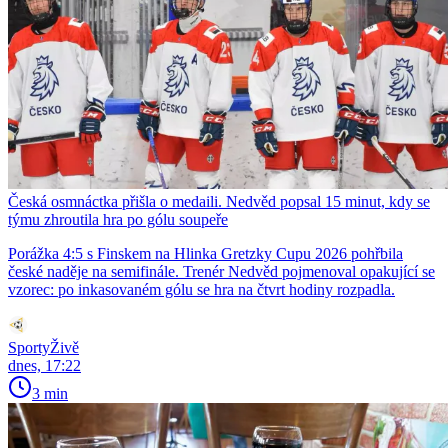
Česká osmnáctka přišla o medaili. Nedvěd popsal 15 minut, kdy se
týmu zhroutila hra po gólu soupeře
Porážka 4:5 s Finskem na Hlinka Gretzky Cupu 2026 pohřbila
české naděje na semifinále. Trenér Nedvěd pojmenoval opakující se
vzorec: po inkasovaném gólu se hra na čtvrt hodiny rozpadla.
SportyŽivě
dnes, 17:22
3 min