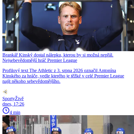
Brankář Kinský dostal nálepku, kterou by si možná nepřál.
Nejsebevědomější hráč Premier League
Profilový text The Athletic z 3. srpna 2026 označil Antonína
Kinského za hráče, vedle kterého je těžké v celé Premier League
najít někoho sebevědomějšího.
SportyŽivě
dnes, 17:26
4 min