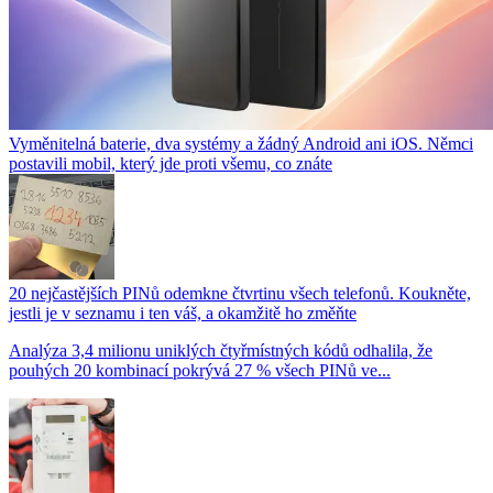
Vyměnitelná baterie, dva systémy a žádný Android ani iOS. Němci
postavili mobil, který jde proti všemu, co znáte
20 nejčastějších PINů odemkne čtvrtinu všech telefonů. Koukněte,
jestli je v seznamu i ten váš, a okamžitě ho změňte
Analýza 3,4 milionu uniklých čtyřmístných kódů odhalila, že
pouhých 20 kombinací pokrývá 27 % všech PINů ve...