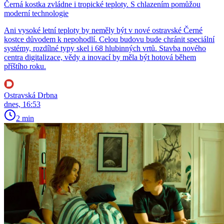
Černá kostka zvládne i tropické teploty. S chlazením pomůžou
moderní technologie
Ani vysoké letní teploty by neměly být v nové ostravské Černé
kostce důvodem k nepohodlí. Celou budovu bude chránit speciální
systémy, rozdílné typy skel i 68 hlubinných vrtů. Stavba nového
centra digitalizace, vědy a inovací by měla být hotová během
příštího roku.
Ostravská Drbna
dnes, 16:53
2 min