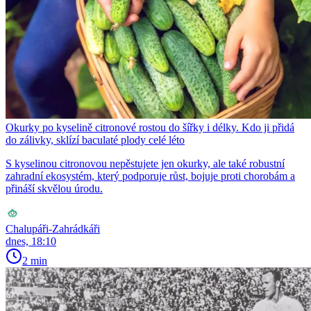
Okurky po kyselině citronové rostou do šířky i délky. Kdo ji přidá
do zálivky, sklízí baculaté plody celé léto
S kyselinou citronovou nepěstujete jen okurky, ale také robustní
zahradní ekosystém, který podporuje růst, bojuje proti chorobám a
přináší skvělou úrodu.
Chalupáři-Zahrádkáři
dnes, 18:10
2 min