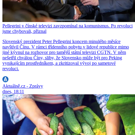
Pellegrini v čínské televizi zavzpomínal na komunismus. Po revoluci
jsme chybovali, přiznal
Slovenský prezident Peter Pellegrini koncem minulého měsíce
navštívil Čínu. V rámci třídenního pobytu v lidové republice mimo
jiné kývnul na rozhovor pro tamější státní televizi CGTN. V něm
nešetřil chválou Číny, sliby, že Slovensko může být pro Peking
vynikajícím prostředníkem, a zkritizoval vývoj po sametové
revoluci.
Aktuálně.cz - Zprávy
dnes, 18:11