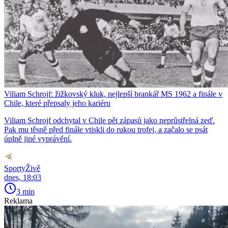
Viliam Schrojf: žižkovský kluk, nejlepší brankář MS 1962 a finále v
Chile, které přepsaly jeho kariéru
Viliam Schrojf odchytal v Chile pět zápasů jako neprůstřelná zeď.
Pak mu těsně před finále vtiskli do rukou trofej, a začalo se psát
úplně jiné vyprávění.
SportyŽivě
dnes, 18:03
3 min
Reklama