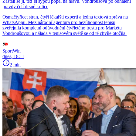
Zastali se jí, teď si sypou popel na hlavu. Vondroušová po odhalení
pravdy čelí drsné kritice
Osmačtyřicet stran, čtyři lékařští experti a jedna textová zpráva na
WhatsAppu. Mezinárodní agentura pro bezúhonnost tenisu
zveřejnila kompletní odůvodnění čtyřletého trestu pro Markétu
Vondroušovou a nálada v tenisovém světě se od té chvíle otočila.
SportWin
dnes, 18:11
2 min