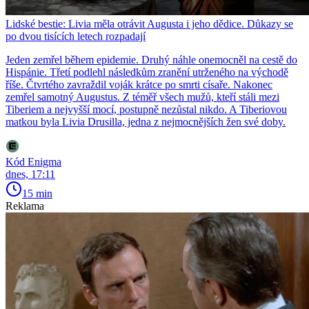
Lidské bestie: Livia měla otrávit Augusta i jeho dědice. Důkazy se
po dvou tisících letech rozpadají
Jeden zemřel během epidemie. Druhý náhle onemocněl na cestě do
Hispánie. Třetí podlehl následkům zranění utrženého na východě
říše. Čtvrtého zavraždil voják krátce po smrti císaře. Nakonec
zemřel samotný Augustus. Z téměř všech mužů, kteří stáli mezi
Tiberiem a nejvyšší mocí, postupně nezůstal nikdo. A Tiberiovou
matkou byla Livia Drusilla, jedna z nejmocnějších žen své doby.
Kód Enigma
dnes, 17:11
15 min
Reklama