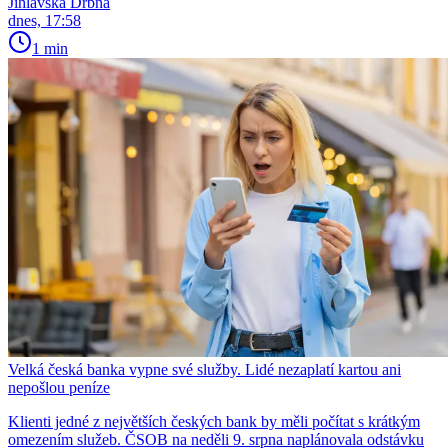
Jihlavská Drbna
dnes, 17:58
1 min
Velká česká banka vypne své služby. Lidé nezaplatí kartou ani
nepošlou peníze
Klienti jedné z největších českých bank by měli počítat s krátkým
omezením služeb. ČSOB na neděli 9. srpna naplánovala odstávku