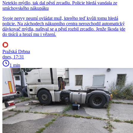
Neteklo mýdlo, tak dal pěstí zrcadlu. Policie hledá vandala ze
smíchovského nákupáku
Svoje nervy neumí ovládat muž, kterého teď kvůli tomu hledá
policie. Na záchodech nákupního centra nerozchodil automatický
dávkovač mýdla, naštval se a pěstí rozbil zrcadlo. Jenže škoda jde
do tisíců a hrozí mu i vězení.
Pražská Drbna
dnes, 17:31
1 min