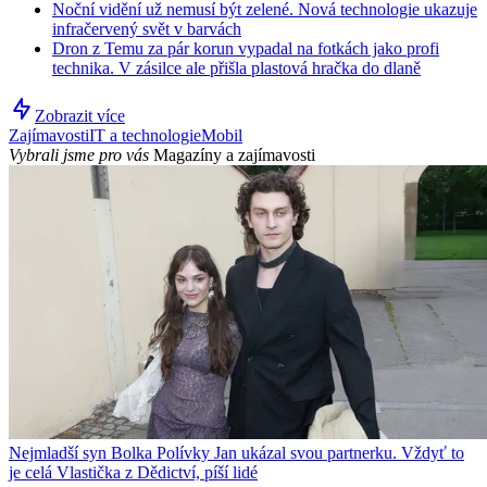
Noční vidění už nemusí být zelené. Nová technologie ukazuje
infračervený svět v barvách
Dron z Temu za pár korun vypadal na fotkách jako profi
technika. V zásilce ale přišla plastová hračka do dlaně
Zobrazit více
Zajímavosti
IT a technologie
Mobil
Vybrali jsme pro vás
Magazíny a zajímavosti
Nejmladší syn Bolka Polívky Jan ukázal svou partnerku. Vždyť to
je celá Vlastička z Dědictví, píší lidé