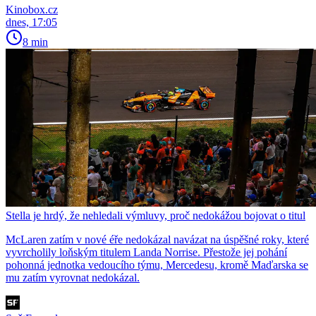
Kinobox.cz
dnes, 17:05
8 min
Stella je hrdý, že nehledali výmluvy, proč nedokážou bojovat o titul
McLaren zatím v nové éře nedokázal navázat na úspěšné roky, které
vyvrcholily loňským titulem Landa Norrise. Přestože jej pohání
pohonná jednotka vedoucího týmu, Mercedesu, kromě Maďarska se
mu zatím vyrovnat nedokázal.