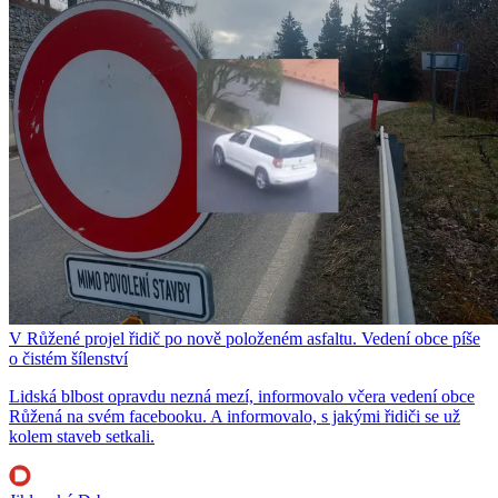
V Růžené projel řidič po nově položeném asfaltu. Vedení obce píše
o čistém šílenství
Lidská blbost opravdu nezná mezí, informovalo včera vedení obce
Růžená na svém facebooku. A informovalo, s jakými řidiči se už
kolem staveb setkali.