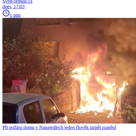
SvětFormule.cz
dnes, 17:03
1 min
Při požáru domu v Napajedlech jeden člověk utrpěl zranění