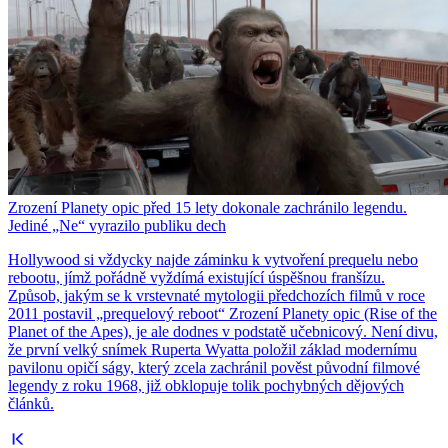
Zrození Planety opic před 15 lety dokonale zachránilo legendu.
Jediné „Ne“ vyrazilo publiku dech
Hollywood si vždycky najde záminku k vytvoření prequelu nebo
rebootu, jímž pořádně vyždímá existující úspěšnou franšízu.
Způsob, jakým se k vrstevnaté mytologii předchozích filmů v roce
2011 postavil „prequelový reboot“ Zrození Planety opic (Rise of the
Planet of the Apes), je ale dodnes v podstatě učebnicový. Není divu,
že první velký snímek Ruperta Wyatta položil základ modernímu
pavilonu opičí ságy, který zcela zachránil pověst původní filmové
legendy z roku 1968, již obklopuje tolik pochybných dějových
článků.