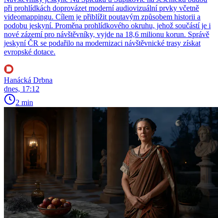
při prohlídkách doprovázet moderní audiovizuální prvky včetně
videomappingu. Cílem je přiblížit poutavým způsobem historii a
podobu jeskyní. Proměna prohlídkového okruhu, jehož součástí je i
nové zázemí pro návštěvníky, vyjde na 18,6 milionu korun. Správě
jeskyní ČR se podařilo na modernizaci návštěvnické trasy získat
evropské dotace.
Hanácká Drbna
dnes, 17:12
2 min