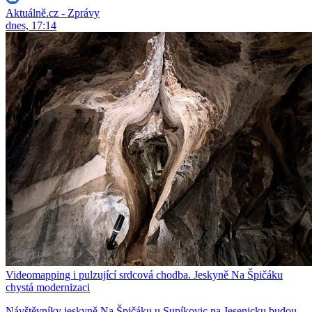
Aktuálně.cz - Zprávy
dnes, 17:14
Videomapping i pulzující srdcová chodba. Jeskyně Na Špičáku
chystá modernizaci
Návštěvníky jeskyně Na Špičáku u Supíkovic na Jesenicku budou