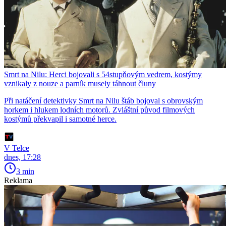
Smrt na Nilu: Herci bojovali s 54stupňovým vedrem, kostýmy
vznikaly z nouze a parník musely táhnout čluny
Při natáčení detektivky Smrt na Nilu štáb bojoval s obrovským
horkem i hlukem lodních motorů. Zvláštní původ filmových
kostýmů překvapil i samotné herce.
V Telce
dnes, 17:28
3 min
Reklama