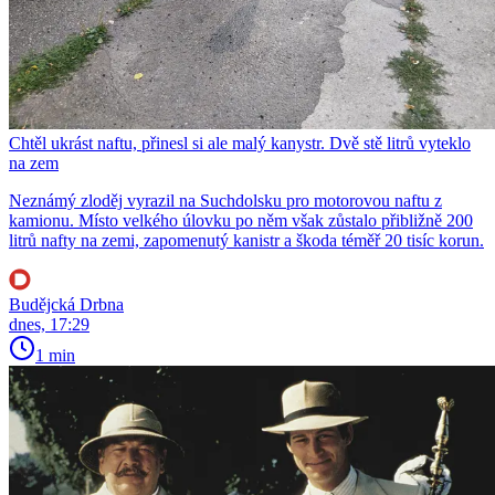
Chtěl ukrást naftu, přinesl si ale malý kanystr. Dvě stě litrů vyteklo
na zem
Neznámý zloděj vyrazil na Suchdolsku pro motorovou naftu z
kamionu. Místo velkého úlovku po něm však zůstalo přibližně 200
litrů nafty na zemi, zapomenutý kanistr a škoda téměř 20 tisíc korun.
Budějcká Drbna
dnes, 17:29
1 min