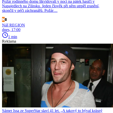
Požár rodinného domu likvidovali v noci na pátek hasiči v
Napajedlech na Zlínsku. Jeden člověk při něm utrpěl zranění,
skončil v péči záchranářů. Požár…
Náš REGION
dnes, 17:00
1 min
Reklama
Sámer Issa ze SuperStar slaví 41 let. „A takový to býval krásný