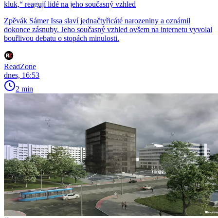
kluk,“ reagují lidé na jeho současný vzhled
Zpěvák Sámer Issa slaví jednačtyřicáté narozeniny a oznámil
dokonce zásnuby. Jeho současný vzhled ovšem na internetu vyvolal
bouřlivou debatu o stopách minulosti.
ReadZone
dnes, 16:53
2 min