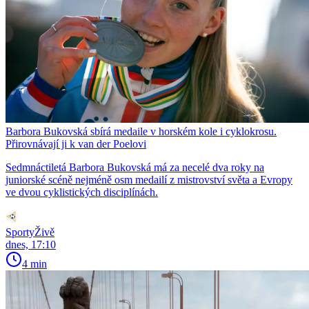
Barbora Bukovská sbírá medaile v horském kole i cyklokrosu.
Přirovnávají ji k van der Poelovi
Sedmnáctiletá Barbora Bukovská má za necelé dva roky na
juniorské scéně nejméně osm medailí z mistrovství světa a Evropy
ve dvou cyklistických disciplínách.
SportyŽivě
dnes, 17:10
4 min