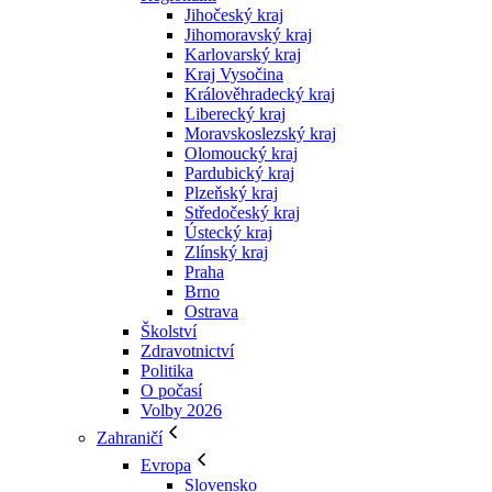
Jihočeský kraj
Jihomoravský kraj
Karlovarský kraj
Kraj Vysočina
Králověhradecký kraj
Liberecký kraj
Moravskoslezský kraj
Olomoucký kraj
Pardubický kraj
Plzeňský kraj
Středočeský kraj
Ústecký kraj
Zlínský kraj
Praha
Brno
Ostrava
Školství
Zdravotnictví
Politika
O počasí
Volby 2026
Zahraničí
Evropa
Slovensko