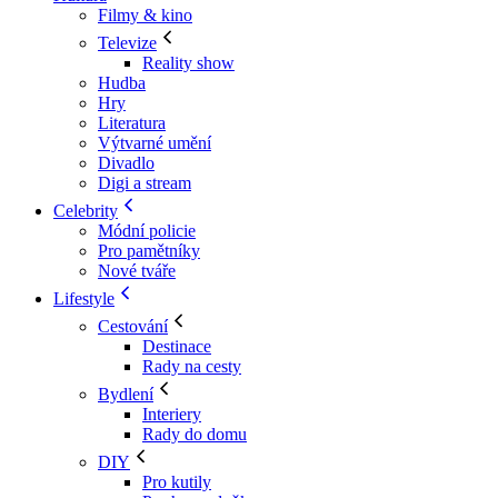
Filmy & kino
Televize
Reality show
Hudba
Hry
Literatura
Výtvarné umění
Divadlo
Digi a stream
Celebrity
Módní policie
Pro pamětníky
Nové tváře
Lifestyle
Cestování
Destinace
Rady na cesty
Bydlení
Interiery
Rady do domu
DIY
Pro kutily