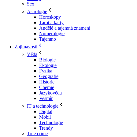
Sex
Astrologie
Horoskopy
Tarot a karty
Andělé a tajemná znamení
Numerologie
Tajemno
Zajímavosti
Věda
Biologie
Ekologie
Fyzika
Geografie
Historie
Chemie
Jazykověda
Vesmír
IT a technologie
Digital
Mobil
Technologie
Trendy
True crime