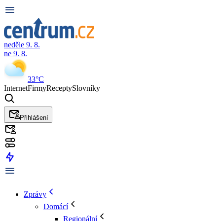
neděle 9. 8.
ne 9. 8.
33°C
Internet
Firmy
Recepty
Slovníky
Přihlášení
Zprávy
Domácí
Regionální