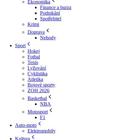
Ekonomika
Finance a burza
Podnikání
Spotřebitel
Krimi
Doprava
Nehody
Sport
Hokej
Fotbal
Tenis
Lyžování
Cyklistika
Atletika
Bojové sporty
ZOH 2026
Basketbal
NBA
Motosport
F1
Auto-moto
Elektromobily
Kultura