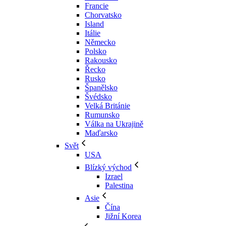
Francie
Chorvatsko
Island
Itálie
Německo
Polsko
Rakousko
Řecko
Rusko
Španělsko
Švédsko
Velká Británie
Rumunsko
Válka na Ukrajině
Maďarsko
Svět
USA
Blízký východ
Izrael
Palestina
Asie
Čína
Jižní Korea