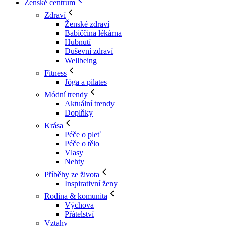
Ženské centrum
Zdraví
Ženské zdraví
Babiččina lékárna
Hubnutí
Duševní zdraví
Wellbeing
Fitness
Jóga a pilates
Módní trendy
Aktuální trendy
Doplňky
Krása
Péče o pleť
Péče o tělo
Vlasy
Nehty
Příběhy ze života
Inspirativní ženy
Rodina & komunita
Výchova
Přátelství
Vztahy