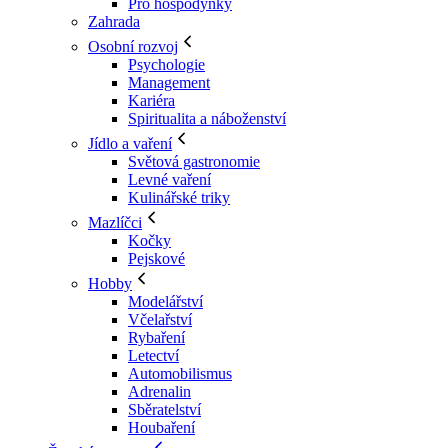
Pro hospodyňky
Zahrada
Osobní rozvoj
Psychologie
Management
Kariéra
Spiritualita a náboženství
Jídlo a vaření
Světová gastronomie
Levné vaření
Kulinářské triky
Mazlíčci
Kočky
Pejskové
Hobby
Modelářství
Včelařství
Rybaření
Letectví
Automobilismus
Adrenalin
Sběratelství
Houbaření