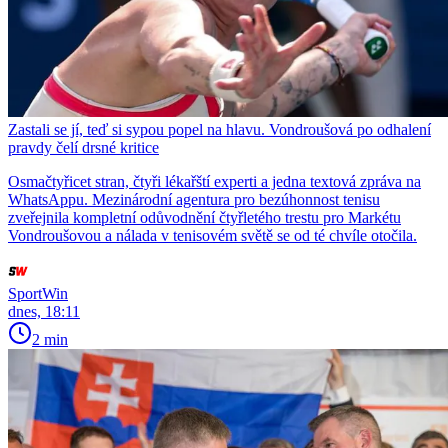
Zastali se jí, teď si sypou popel na hlavu. Vondroušová po odhalení
pravdy čelí drsné kritice
Osmačtyřicet stran, čtyři lékařští experti a jedna textová zpráva na
WhatsAppu. Mezinárodní agentura pro bezúhonnost tenisu
zveřejnila kompletní odůvodnění čtyřletého trestu pro Markétu
Vondroušovou a nálada v tenisovém světě se od té chvíle otočila.
SportWin
dnes, 18:11
2 min