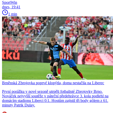
SportWin
dnes, 19:41
1 min
Brněnská Zbrojovka poprvé klopýtla, doma nestačila na Liberec
První porážku v nové sezoně utrpěli fotbalisté Zbrojovky Brno.
Nováček nejvyšší soutěže v páteční předehrávce 3. kola podlehl na
domácím stadionu Liberci 0:1. Hostům zajistil tři body gólem z 61.
minuty Patrik Dulay.