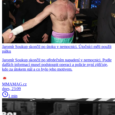
Jaromír Soukup skončil po útoku v nemocnici. Útočníci měli použít
pálku
Jaromír Soukup skončil po středečním napadení v nemocnici. Podle
dalších informací musel podstoupit operaci a policie nyní zjišťuje,
kdo za útokem stál a co bylo jeho motivem.
MMAMAG.cz
dnes, 23:09
1 min