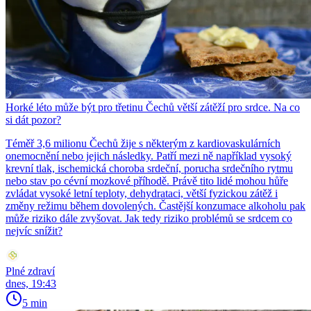
Horké léto může být pro třetinu Čechů větší zátěží pro srdce. Na co
si dát pozor?
Téměř 3,6 milionu Čechů žije s některým z kardiovaskulárních
onemocnění nebo jejich následky. Patří mezi ně například vysoký
krevní tlak, ischemická choroba srdeční, porucha srdečního rytmu
nebo stav po cévní mozkové příhodě. Právě tito lidé mohou hůře
zvládat vysoké letní teploty, dehydrataci, větší fyzickou zátěž i
změny režimu během dovolených. Častější konzumace alkoholu pak
může riziko dále zvyšovat. Jak tedy riziko problémů se srdcem co
nejvíc snížit?
Plné zdraví
dnes, 19:43
5 min