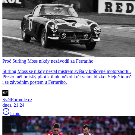
Proč Stirling Moss nikdy nezávodil za Ferrariho
Stirling Moss se nikdy nestal mistrem světa v královně motorsportu.
Přesto měl britský pilot k titulu několikrát velmi blízko. Stejně to měl
i se závodním postem u Ferrariho.
SvětFormule.cz
dnes, 21:24
1 min