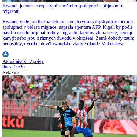
Rwanda jedná s evropskými zeměmi o spolupráci s přijímáním
migrantů
Rwanda vede předběžná jednání s některými evropskými zeměmi o
spolupráci v oblasti migrace, napsala agentura AFP. Kigali by podle
návrhu mohlo přijímat rodiny migrantů, kteří uvízli na cestě, nemají
kam jít nebo jsou z různých důvodů v ohrožení. Země dohody zatím
nedosáhly, uvedla mluvčí rwandské vlády Yolande Makoloová.
Aktuálně.cz - Zprávy
dnes, 19:30
Reklama