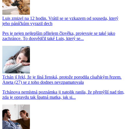
Luis zmizel na 12 hodin. Vrátil se se vzkazem od souseda, který
jeho páníčkům vyrazil dech
Pes je nejen nejlepším přítelem člověka, projevuje se také jako
zachránce. To dosvědčil také Luis, který se...
Tchán jí řekl, že je líná ženská, protože porodila císařským řezem.
Aneta (27) se z toho dodnes nevzpamatovala
Tchánova nemístná poznámka ji natolik ranila, že přemýšlí nad tím,
zda je opravdu tak špatná matka, jak si...