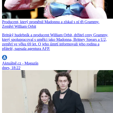
Producent, který proměnil Madonnu a získal s ní tři Grammy.
Zemřel William Orbit
Britský hudebník a producent William Orbit, držitel ceny Grammy,
který spolupracoval s umělci jako Madonna, Britney Spears a U2,
zemřel ve věku 69 let. O jeho úmrtí informovali jeho rodina a
přátelé, napsala agentura AFP.
Aktuálně.cz - Magazín
dnes, 18:22