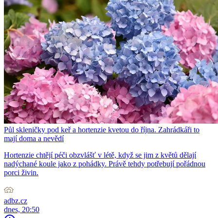
Půl skleničky pod keř a hortenzie kvetou do října. Zahrádkáři to
mají doma a nevědí
Hortenzie chtějí péči obzvlášť v létě, když se jim z květů dělají
nadýchané koule jako z pohádky. Právě tehdy potřebují pořádnou
porci živin.
adbz.cz
dnes, 20:50