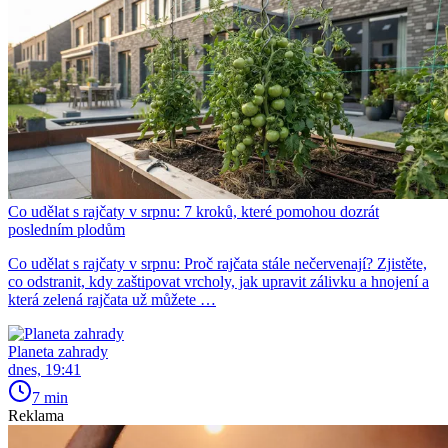
Co udělat s rajčaty v srpnu: 7 kroků, které pomohou dozrát
posledním plodům
Co udělat s rajčaty v srpnu: Proč rajčata stále nečervenají? Zjistěte,
co odstranit, kdy zaštipovat vrcholy, jak upravit zálivku a hnojení a
která zelená rajčata už můžete …
Planeta zahrady
dnes, 19:41
7 min
Reklama