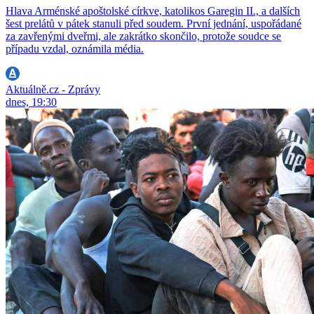
Hlava Arménské apoštolské církve, katolikos Garegin II., a dalších
šest prelátů v pátek stanuli před soudem. První jednání, uspořádané
za zavřenými dveřmi, ale zakrátko skončilo, protože soudce se
případu vzdal, oznámila média.
Aktuálně.cz - Zprávy
dnes, 19:30