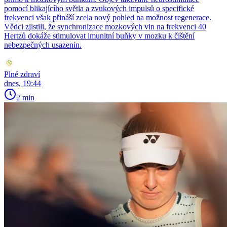
pomocí blikajícího světla a zvukových impulsů o specifické
frekvenci však přináší zcela nový pohled na možnost regenerace.
Vědci zjistili, že synchronizace mozkových vln na frekvenci 40
Hertzů dokáže stimulovat imunitní buňky v mozku k čištění
nebezpečných usazenin.
Plné zdraví
dnes, 19:44
2 min