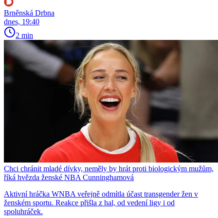
Brněnská Drbna
dnes, 19:40
2 min
Chci chránit mladé dívky, neměly by hrát proti biologickým mužům,
říká hvězda ženské NBA Cunninghamová
Aktivní hráčka WNBA veřejně odmítla účast transgender žen v
ženském sportu. Reakce přišla z hal, od vedení ligy i od
spoluhráček.