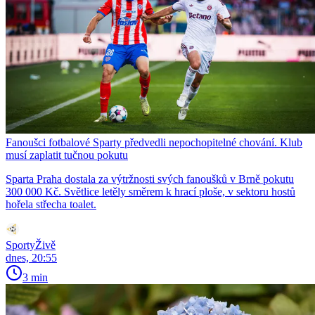
Fanoušci fotbalové Sparty předvedli nepochopitelné chování. Klub
musí zaplatit tučnou pokutu
Sparta Praha dostala za výtržnosti svých fanoušků v Brně pokutu
300 000 Kč. Světlice letěly směrem k hrací ploše, v sektoru hostů
hořela střecha toalet.
SportyŽivě
dnes, 20:55
3 min