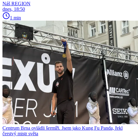
Náš REGION
dnes, 18:50
1 min
Centrum Brna ovládli šermíři. Jsem jako Kung Fu Panda, řekl
čerstvý mistr světa