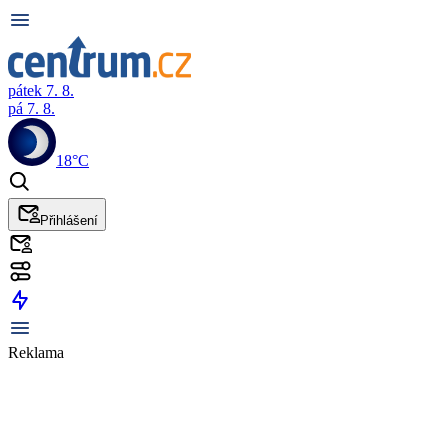
pátek 7. 8.
pá 7. 8.
18°C
Přihlášení
Reklama