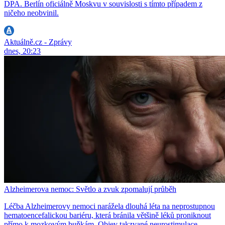
DPA. Berlín oficiálně Moskvu v souvislosti s tímto případem z
ničeho neobvinil.
Aktuálně.cz - Zprávy
dnes, 20:23
Alzheimerova nemoc: Světlo a zvuk zpomalují průběh
Léčba Alzheimerovy nemoci narážela dlouhá léta na neprostupnou
hematoencefalickou bariéru, která bránila většině léků proniknout
přímo k mozkovým buňkám. Objev takzvané neurostimulace