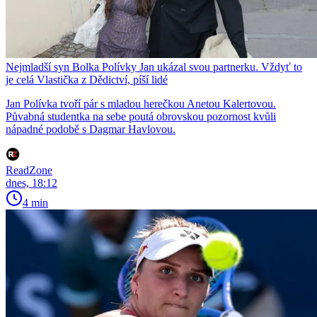
Nejmladší syn Bolka Polívky Jan ukázal svou partnerku. Vždyť to
je celá Vlastička z Dědictví, píší lidé
Jan Polívka tvoří pár s mladou herečkou Anetou Kalertovou.
Půvabná studentka na sebe poutá obrovskou pozornost kvůli
nápadné podobě s Dagmar Havlovou.
ReadZone
dnes, 18:12
4 min