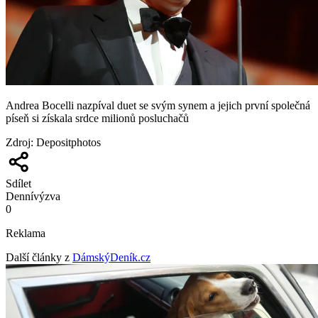
Andrea Bocelli nazpíval duet se svým synem a jejich první společná
píseň si získala srdce milionů posluchačů
Zdroj
:
Depositphotos
Sdílet
Denní
výzva
0
Reklama
Další články z
DámskýDeník.cz