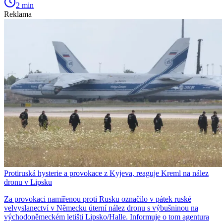
2 min
Reklama
Protiruská hysterie a provokace z Kyjeva, reaguje Kreml na nález
dronu v Lipsku
Za provokaci namířenou proti Rusku označilo v pátek ruské
velvyslanectví v Německu úterní nález dronu s výbušninou na
východoněmeckém letišti Lipsko/Halle. Informuje o tom agentura