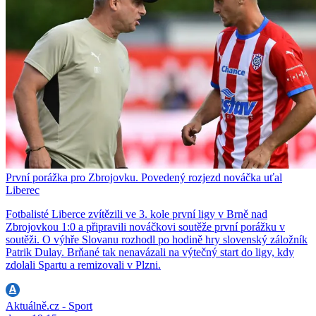
První porážka pro Zbrojovku. Povedený rozjezd nováčka uťal
Liberec
Fotbalisté Liberce zvítězili ve 3. kole první ligy v Brně nad
Zbrojovkou 1:0 a připravili nováčkovi soutěže první porážku v
soutěži. O výhře Slovanu rozhodl po hodině hry slovenský záložník
Patrik Dulay. Brňané tak nenavázali na výtečný start do ligy, kdy
zdolali Spartu a remizovali v Plzni.
Aktuálně.cz - Sport