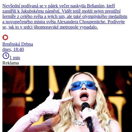
Nevšední podívaná se v pátek večer naskytla Brňanům, kteří
zamířili k Jakubskému náměstí. Vidět totiž mohli nejen prestižní
šermíře z celého světa a jejich um, ale také olympijského medailistu
a novopečeného mistra světa Alexandera Choupenitche. Podívejte
se, jak to v srdci jihomoravské metropole vypadalo.
Brněnská Drbna
dnes, 18:40
1 min
Reklama