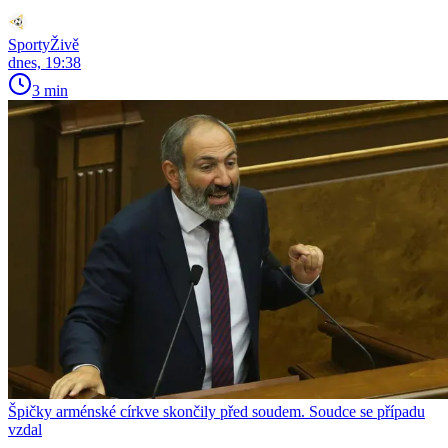
SportyŽivě
dnes, 19:38
3 min
Špičky arménské církve skončily před soudem. Soudce se případu
vzdal