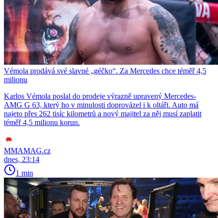
Vémola prodává své slavné „géčko“. Za Mercedes chce téměř 4,5
milionu
Karlos Vémola poslal do prodeje výrazně upravený Mercedes-
AMG G 63, který ho v minulosti doprovázel i k oltáři. Auto má
najeto přes 262 tisíc kilometrů a nový majitel za něj musí zaplatit
téměř 4,5 milionu korun.
MMAMAG.cz
dnes, 23:14
1 min