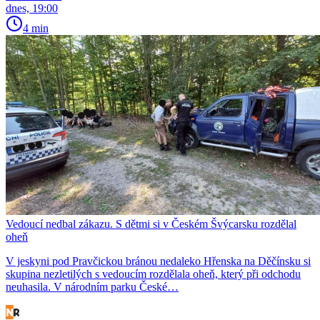
dnes, 19:00
4 min
Vedoucí nedbal zákazu. S dětmi si v Českém Švýcarsku rozdělal
oheň
V jeskyni pod Pravčickou bránou nedaleko Hřenska na Děčínsku si
skupina nezletilých s vedoucím rozdělala oheň, který při odchodu
neuhasila. V národním parku České…