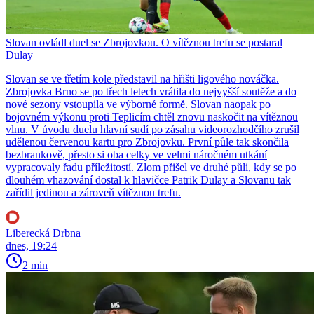
Slovan ovládl duel se Zbrojovkou. O vítěznou trefu se postaral
Dulay
Slovan se ve třetím kole představil na hřišti ligového nováčka.
Zbrojovka Brno se po třech letech vrátila do nejvyšší soutěže a do
nové sezony vstoupila ve výborné formě. Slovan naopak po
bojovném výkonu proti Teplicím chtěl znovu naskočit na vítěznou
vlnu. V úvodu duelu hlavní sudí po zásahu videorozhodčího zrušil
udělenou červenou kartu pro Zbrojovku. První půle tak skončila
bezbrankově, přesto si oba celky ve velmi náročném utkání
vypracovaly řadu příležitostí. Zlom přišel ve druhé půli, kdy se po
dlouhém vhazování dostal k hlavičce Patrik Dulay a Slovanu tak
zařídil jedinou a zároveň vítěznou trefu.
Liberecká Drbna
dnes, 19:24
2 min