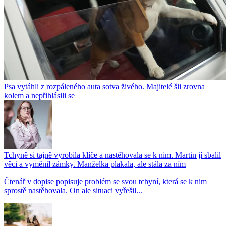
Psa vytáhli z rozpáleného auta sotva živého. Majitelé šli zrovna
kolem a nepřihlásili se
Tchyně si tajně vyrobila klíče a nastěhovala se k nim. Martin jí sbalil
věci a vyměnil zámky. Manželka plakala, ale stála za ním
Čtenář v dopise popisuje problém se svou tchyní, která se k nim
sprostě nastěhovala. On ale situaci vyřešil...