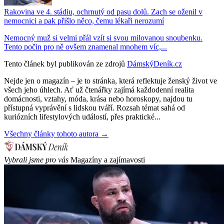
Rakovina ve 4. stádiu, ochrnutý od pasu dolů. Zach se oženil v
nemocnici a pak přišlo něco, čemu lékaři nerozumí
Nemocný muž si velmi přál vzít si svou milovanou snoubenku.
Tento počin pro ně ovšem znamenal mnohem víc,...
Tento článek byl publikován ze zdrojů
DámskýDeník.cz
Nejde jen o magazín – je to stránka, která reflektuje ženský život ve
všech jeho úhlech. Ať už čtenářky zajímá každodenní realita
domácnosti, vztahy, móda, krása nebo horoskopy, najdou tu
přístupná vyprávění s lidskou tváří. Rozsah témat sahá od
kuriózních lifestylových událostí, přes praktické...
Všechny články tohoto autora →
Vybrali jsme pro vás
Magazíny a zajímavosti