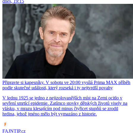
dnes, 19:15
Připravte si kapesníky. V sobotu ve 20:00 vysílá Prima MAX příběh
podle skutečné události, který rozseká i ty nejtvrdší povahy
V lednu 1925 se jedno z nejizolovanějších míst na Zemi ocitlo v
sevření smrtící epidemie. Zatímco stovky dětských životů visely na
vlásku, v mrazu klesajícím pod minus čtyřicet stupňů se zrodil
hrdina, jehož jméno mělo být vymazáno z historie.
FAJNTIP.cz