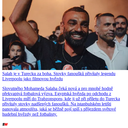
Salah je v Turecku za boha. Stovky fanoušků přivítaly legendu
Liverpoolu jako filmovou hvězdu
Slovutného Mohameda Salaha čeká nová a pro mnohé hodně
překvapivá fotbalová výzva. Egyptská hvězda po odchodu z
Liverpoolu míří do Trabzonsporu, kde ji už při příletu do Turecka
přivítaly stovky nadšených fanoušků. Na istanbulském letišti
panovala atmosféra, jaká se běžně pojí spíš s příjezdem světové
hudební hvězdy než fotbalisty.