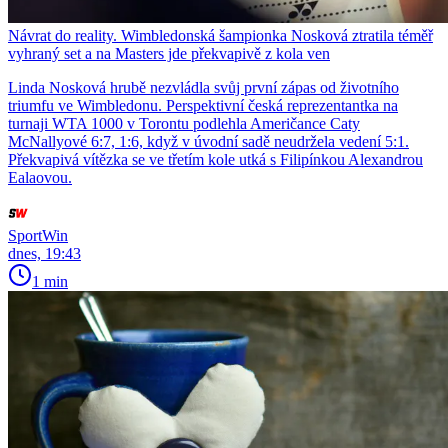
Návrat do reality. Wimbledonská šampionka Nosková ztratila téměř
vyhraný set a na Masters jde překvapivě z kola ven
Linda Nosková hrubě nezvládla svůj první zápas od životního
triumfu ve Wimbledonu. Perspektivní česká reprezentantka na
turnaji WTA 1000 v Torontu podlehla Američance Caty
McNallyové 6:7, 1:6, když v úvodní sadě neudržela vedení 5:1.
Překvapivá vítězka se ve třetím kole utká s Filipínkou Alexandrou
Ealaovou.
SportWin
dnes, 19:43
1 min