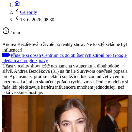
Celebrity
13. 6. 2026, 08:30
2 min
Andrea Bezděková o životě po reality show: Ne každý zvládne být
influencer!
Přidejte si obsah Centrum.cz do oblíbených zdrojů pro Google
hledání a Google zprávy
Účast v reality show ještě neznamená vstupenku k dlouhodobé
slávě. Andrea Bezděková (31) na finále Survivora otevřeně popsala
pro Aplausin.cz, proč se někteří soutěžící dokážou udržet v centru
pozornosti a jiní po skončení pořadu rychle zmizí. Podle modelky si
řada lidí představuje kariéru influencera mnohem jednodušeji, než
jaká ve skutečnosti je.