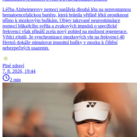
Léčba Alzheimerovy nemoci narážela dlouhá léta na neprostupnou
hematoencefalickou bariéru, která bránila většině léků proniknout
přímo k mozkovým buňkám. Objev takzvané neurostimulace
pomocí blikajícího světla a zvukových impulsů o specifické
frekvenci však přináší zcela nový pohled na možnost regenerace.
Vědci zjistili, že synchronizace mozkových vln na frekvenci 40
Hertzů dokáže stimulovat imunitní buňky v mozku k čištění
nebezpečných usazenin.
Plné zdraví
7. 8. 2026, 19:44
2 min