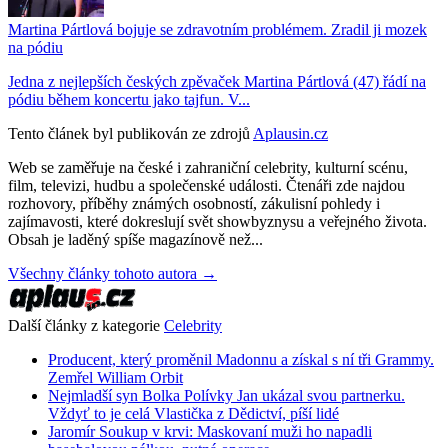
Martina Pártlová bojuje se zdravotním problémem. Zradil ji mozek
na pódiu
Jedna z nejlepších českých zpěvaček Martina Pártlová (47) řádí na
pódiu během koncertu jako tajfun. V...
Tento článek byl publikován ze zdrojů
Aplausin.cz
Web se zaměřuje na české i zahraniční celebrity, kulturní scénu,
film, televizi, hudbu a společenské události. Čtenáři zde najdou
rozhovory, příběhy známých osobností, zákulisní pohledy i
zajímavosti, které dokreslují svět showbyznysu a veřejného života.
Obsah je laděný spíše magazínově než...
Všechny články tohoto autora →
Další články z kategorie
Celebrity
Producent, který proměnil Madonnu a získal s ní tři Grammy.
Zemřel William Orbit
Nejmladší syn Bolka Polívky Jan ukázal svou partnerku.
Vždyť to je celá Vlastička z Dědictví, píší lidé
Jaromír Soukup v krvi: Maskovaní muži ho napadli