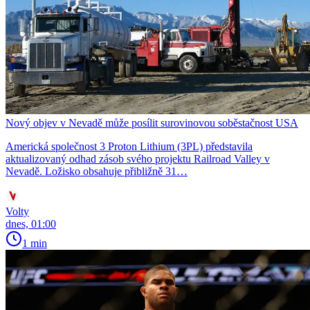
Nový objev v Nevadě může posílit surovinovou soběstačnost USA
Americká společnost 3 Proton Lithium (3PL) představila
aktualizovaný odhad zásob svého projektu Railroad Valley v
Nevadě. Ložisko obsahuje přibližně 31…
Volty
dnes, 01:00
1 min