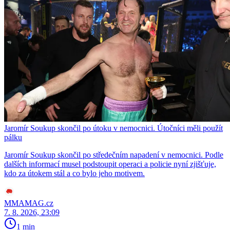
Jaromír Soukup skončil po útoku v nemocnici. Útočníci měli použít
pálku
Jaromír Soukup skončil po středečním napadení v nemocnici. Podle
dalších informací musel podstoupit operaci a policie nyní zjišťuje,
kdo za útokem stál a co bylo jeho motivem.
MMAMAG.cz
7. 8. 2026, 23:09
1 min