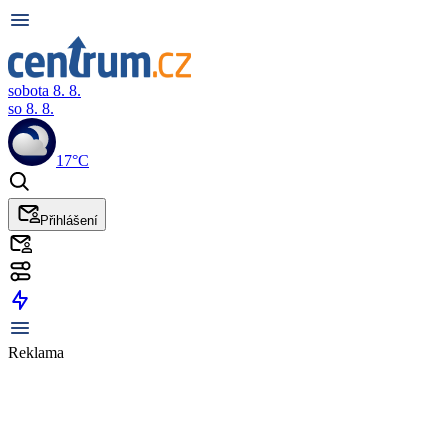
sobota 8. 8.
so 8. 8.
17°C
Přihlášení
Reklama