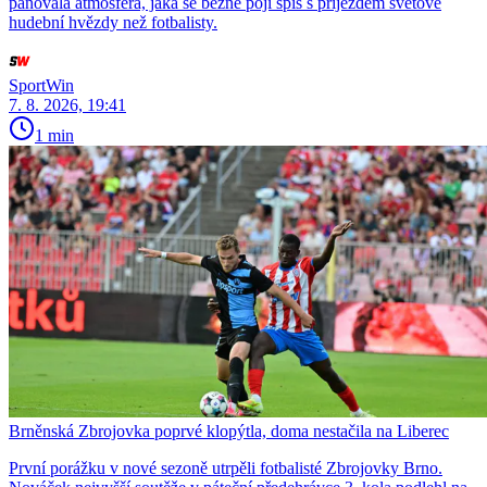
panovala atmosféra, jaká se běžně pojí spíš s příjezdem světové
hudební hvězdy než fotbalisty.
SportWin
7. 8. 2026, 19:41
1 min
Brněnská Zbrojovka poprvé klopýtla, doma nestačila na Liberec
První porážku v nové sezoně utrpěli fotbalisté Zbrojovky Brno.