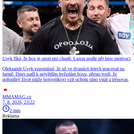
Usyk říká, že box je sport pro chudé. Luxus podle něj bere motivaci
Oleksandr Usyk vzpomínal, že už ve dvanácti letech pracoval na
farmě. Dnes patří k největším hvězdám boxu, přesto tvrdí, že
pohodlný život může bojovníkovi vzít ochotu ráno vstát a trénovat.
MMAMAG.cz
7. 8. 2026, 23:22
2 min
Reklama