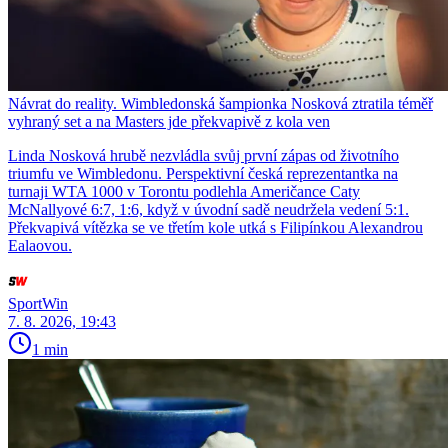
Návrat do reality. Wimbledonská šampionka Nosková ztratila téměř
vyhraný set a na Masters jde překvapivě z kola ven
Linda Nosková hrubě nezvládla svůj první zápas od životního
triumfu ve Wimbledonu. Perspektivní česká reprezentantka na
turnaji WTA 1000 v Torontu podlehla Američance Caty
McNallyové 6:7, 1:6, když v úvodní sadě neudržela vedení 5:1.
Překvapivá vítězka se ve třetím kole utká s Filipínkou Alexandrou
Ealaovou.
SportWin
7. 8. 2026, 19:43
1 min