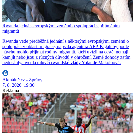
Rwanda jedná s evropskými zeměmi o spolupráci s přijímáním
migrantů
Rwanda vede předběžná jednání s některými evropskými zeměmi o
spolupráci v oblasti migrace, napsala agentura AFP. Kigali by podle
návrhu mohlo přijímat rodiny migrantů, kteří uvízli na cestě, nemají
kam jít nebo jsou z různých důvodů v ohrožení. Země dohody zatím
nedosáhly, uvedla mluvčí rwandské vlády Yolande Makoloová.
Aktuálně.cz - Zprávy
7. 8. 2026, 19:30
Reklama