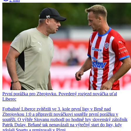
První porážka pro Zbrojovku. Povedený rozjezd nováčka uťal
Liberec
Fotbalisté Liberce zvítězili ve 3. kole první ligy v Brně nad
Zbrojovkou 1:0 a připravili nováčkovi soutěže první porážku v
soutěži. O výhře Slovanu rozhodl po hodině hry slovenský záložník
Patrik Dulay. Brňané tak nenavázali na výtečný start do ligy, kdy
zdolali Spartu a remizovali v Plzni.