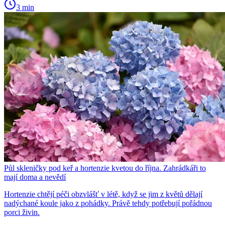
3 min
Půl skleničky pod keř a hortenzie kvetou do října. Zahrádkáři to
mají doma a nevědí
Hortenzie chtějí péči obzvlášť v létě, když se jim z květů dělají
nadýchané koule jako z pohádky. Právě tehdy potřebují pořádnou
porci živin.