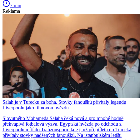
7 min
Reklama
Salah je v Turecku za boha. Stovky fanoušků přivítaly legendu
Liverpoolu jako filmovou hvězdu
Slovutného Mohameda Salaha čeká nová a pro mnohé hodně
překvapivá fotbalová výzva. Egyptská hvězda po odchodu z
Liverpoolu míří do Trabzonsporu, kde ji už při příletu do Turecka
přivítaly stovky nadšených fanoušků. Na istanbulském letišti