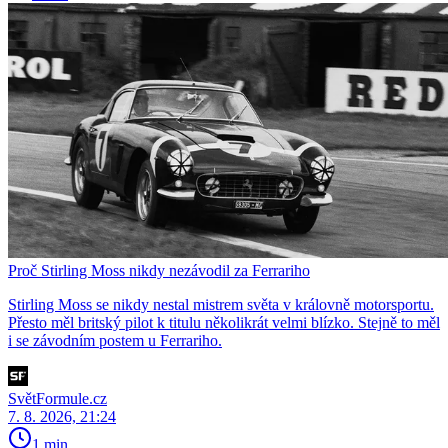
Proč Stirling Moss nikdy nezávodil za Ferrariho
Stirling Moss se nikdy nestal mistrem světa v královně motorsportu.
Přesto měl britský pilot k titulu několikrát velmi blízko. Stejně to měl
i se závodním postem u Ferrariho.
SvětFormule.cz
7. 8. 2026, 21:24
1 min