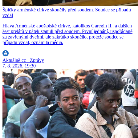
Špičky arménské církve skončily před soudem. Soudce se případu
vzdal
Hlava Arménské apoštolské církve, katolikos Garegin II., a dalších
šest prelátů v pátek stanuli před soudem. První jednání, uspořádané
za zavřenými dveřmi, ale zakrátko skončilo, protože soudce se
případu vzdal, oznámila média.
Aktuálně.cz - Zprávy
7. 8. 2026, 19:30