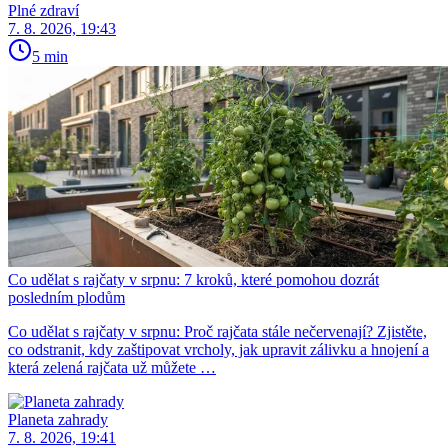
Plné zdraví
7. 8. 2026, 19:43
5 min
Co udělat s rajčaty v srpnu: 7 kroků, které pomohou dozrát
posledním plodům
Co udělat s rajčaty v srpnu: Proč rajčata stále nečervenají? Zjistěte,
co odstranit, kdy zaštipovat vrcholy, jak upravit zálivku a hnojení a
která zelená rajčata už můžete …
Planeta zahrady
7. 8. 2026, 19:41