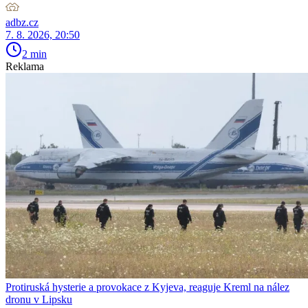
adbz.cz
7. 8. 2026, 20:50
2 min
Reklama
Protiruská hysterie a provokace z Kyjeva, reaguje Kreml na nález
dronu v Lipsku