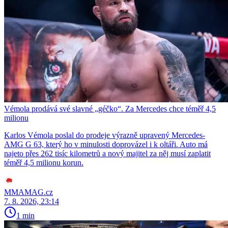
Vémola prodává své slavné „géčko“. Za Mercedes chce téměř 4,5
milionu
Karlos Vémola poslal do prodeje výrazně upravený Mercedes-
AMG G 63, který ho v minulosti doprovázel i k oltáři. Auto má
najeto přes 262 tisíc kilometrů a nový majitel za něj musí zaplatit
téměř 4,5 milionu korun.
MMAMAG.cz
7. 8. 2026, 23:14
1 min