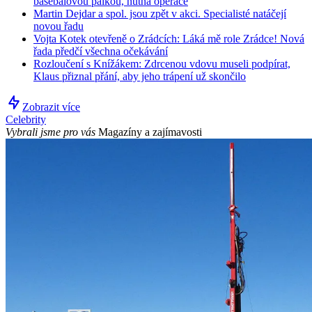
basebalovou pálkou, nutná operace
Martin Dejdar a spol. jsou zpět v akci. Specialisté natáčejí
novou řadu
Vojta Kotek otevřeně o Zrádcích: Láká mě role Zrádce! Nová
řada předčí všechna očekávání
Rozloučení s Knížákem: Zdrcenou vdovu museli podpírat,
Klaus přiznal přání, aby jeho trápení už skončilo
Zobrazit více
Celebrity
Vybrali jsme pro vás
Magazíny a zajímavosti