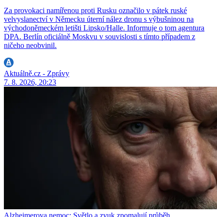
Za provokaci namířenou proti Rusku označilo v pátek ruské
velvyslanectví v Německu úterní nález dronu s výbušninou na
východoněmeckém letišti Lipsko/Halle. Informuje o tom agentura
DPA. Berlín oficiálně Moskvu v souvislosti s tímto případem z
ničeho neobvinil.
Aktuálně.cz - Zprávy
7. 8. 2026, 20:23
Alzheimerova nemoc: Světlo a zvuk zpomalují průběh