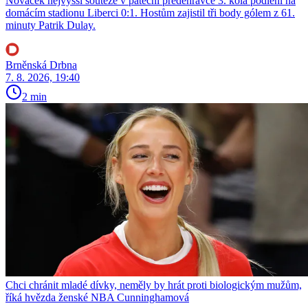
Nováček nejvyšší soutěže v páteční předehrávce 3. kola podlehl na
domácím stadionu Liberci 0:1. Hostům zajistil tři body gólem z 61.
minuty Patrik Dulay.
Brněnská Drbna
7. 8. 2026, 19:40
2 min
Chci chránit mladé dívky, neměly by hrát proti biologickým mužům,
říká hvězda ženské NBA Cunninghamová