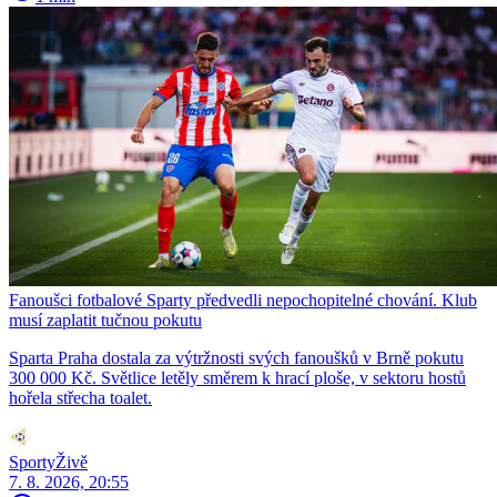
Fanoušci fotbalové Sparty předvedli nepochopitelné chování. Klub
musí zaplatit tučnou pokutu
Sparta Praha dostala za výtržnosti svých fanoušků v Brně pokutu
300 000 Kč. Světlice letěly směrem k hrací ploše, v sektoru hostů
hořela střecha toalet.
SportyŽivě
7. 8. 2026, 20:55