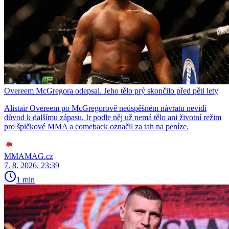
Overeem McGregora odepsal. Jeho tělo prý skončilo před pěti lety
Alistair Overeem po McGregorově neúspěšném návratu nevidí
důvod k dalšímu zápasu. Ir podle něj už nemá tělo ani životní režim
pro špičkové MMA a comeback označil za tah na peníze.
MMAMAG.cz
7. 8. 2026, 23:39
1 min