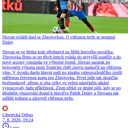
Slovan ovládl duel se Zbrojovkou. O vítěznou trefu se postaral
Dulay
Slovan se ve třetím kole představil na hřišti ligového nováčka.
Zbrojovka Brno se po třech letech vrátila do nejvyšší soutěže a do
nové sezony vstoupila ve výborné formě. Slovan naopak po
bojovném výkonu proti Teplicím chtěl znovu naskočit na vítěznou
vlnu. V úvodu duelu hlavní sudí po zásahu videorozhodčího zrušil
udělenou červenou kartu pro Zbrojovku. První půle tak skončila
bezbrankově, přesto si oba celky ve velmi náročném utkání
vypracovaly řadu příležitostí. Zlom přišel ve druhé půli, kdy se po
dlouhém vhazování dostal k hlavičce Patrik Dulay a Slovanu tak
zařídil jedinou a zároveň vítěznou trefu.
Liberecká Drbna
7. 8. 2026, 19:24
2 min