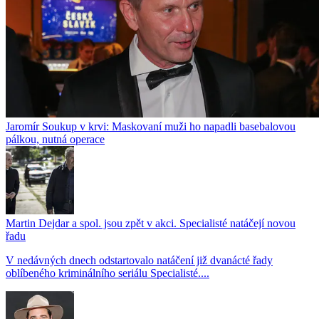
Jaromír Soukup v krvi: Maskovaní muži ho napadli basebalovou
pálkou, nutná operace
Martin Dejdar a spol. jsou zpět v akci. Specialisté natáčejí novou
řadu
V nedávných dnech odstartovalo natáčení již dvanácté řady
oblíbeného kriminálního seriálu Specialisté....