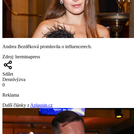
Andrea Bezděková promluvila o influencerech.
Zdroj
:
herminapress
Sdílet
Denní
výzva
0
Reklama
Další články z
Aplausin.cz