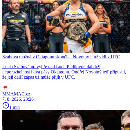
Szabová možná v Oktagonu skončila. Novotný ji už vidí v UFC
Lucia Szabová po výhře nad Lucií Pudilovou dál drží
neporazitelnost i dva pásy Oktagonu. Ondřej Novotný teď připustil,
že její další zápas už může přijít v UFC.
MMAMAG.cz
7. 8. 2026, 23:26
1 min