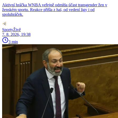
Aktivní hráčka WNBA veřejně odmítla účast transgender žen v
ženském sportu. Reakce přišla z hal, od vedení ligy i od
spoluhráček.
SportyŽivě
7. 8. 2026, 19:38
3 min