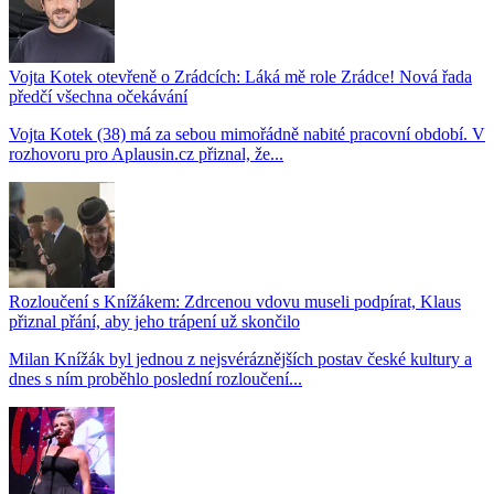
Vojta Kotek otevřeně o Zrádcích: Láká mě role Zrádce! Nová řada
předčí všechna očekávání
Vojta Kotek (38) má za sebou mimořádně nabité pracovní období. V
rozhovoru pro Aplausin.cz přiznal, že...
Rozloučení s Knížákem: Zdrcenou vdovu museli podpírat, Klaus
přiznal přání, aby jeho trápení už skončilo
Milan Knížák byl jednou z nejsvéráznějších postav české kultury a
dnes s ním proběhlo poslední rozloučení...