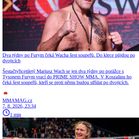
Dva týdny po Furym čeká Wacha šest soupeřů. Do klece půjdou po
dvojicích
Šestačtyřicetiletý Mariusz Wach se jen dva týdny po porážce s
Tysonem Furym vrací do PRIME SHOW MMA. V Koszalinu ho
čeká šest soupeřů, kteří se proti němu budou střídat po dvojicích.
MMAMAG.cz
7. 8. 2026, 23:34
1 min