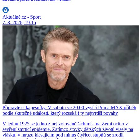
Aktuálně.cz - Sport
7. 8. 2026, 19:15
Připravte si kapesníky. V sobotu ve 20:00 vysílá Prima MAX příběh
podle skutečné události, který rozseká i ty nejtvrdší povahy
V lednu 1925 se jedno z nejizolovanějších míst na Zemi ocitlo v
sevření smrtící epidemie. Zatímco stovky dětských životů visely na
vlásku, v mrazu klesajícím pod minus čtyřicet stupňů se zrodil