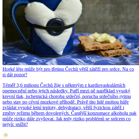
Horké léto může být pro třetinu Čechů větší zátěží pro srdce. Na co
si dát pozor?
Téměř 3,6 milionu Čechů žije s některým z kardiovaskulárních
onemocnění nebo jejich následky. Patří mezi ně například vysoký
krevní tlak, ischemická choroba srdeční, porucha srdečního rytmu
nebo stav po cévní mozkové příhodě. Právě tito lidé mohou hůře
zvládat vysoké letní teploty, dehydrataci, větší fyzickou zátěž i
změny režimu během dovolených. Častější konzumace alkoholu pak
může riziko dále zvyšovat. Jak tedy riziko problémů se srdcem co
nejvíc snížit?