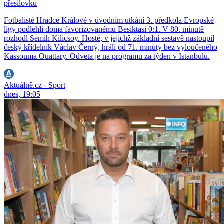
přesilovku
Fotbalisté Hradce Králové v úvodním utkání 3. předkola Evropské
ligy podlehli doma favorizovanému Besiktasi 0:1. V 80. minutě
rozhodl Semih Kilicsoy. Hosté, v jejichž základní sestavě nastoupil
český křídelník Václav Černý, hráli od 71. minuty bez vyloučeného
Kassouma Ouattary. Odveta je na programu za týden v Istanbulu.
Aktuálně.cz - Sport
dnes, 19:05