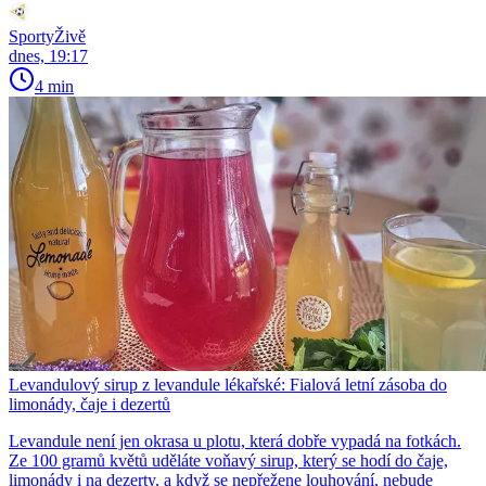
SportyŽivě
dnes, 19:17
4 min
Levandulový sirup z levandule lékařské: Fialová letní zásoba do
limonády, čaje i dezertů
Levandule není jen okrasa u plotu, která dobře vypadá na fotkách.
Ze 100 gramů květů uděláte voňavý sirup, který se hodí do čaje,
limonády i na dezerty, a když se nepřežene louhování, nebude