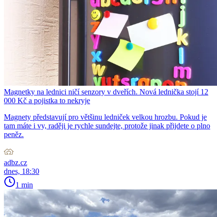
Magnetky na lednici ničí senzory v dveřích. Nová lednička stojí 12
000 Kč a pojistka to nekryje
Magnety představují pro většinu ledniček velkou hrozbu. Pokud je
tam máte i vy, raději je rychle sundejte, protože jinak přijdete o plno
peněz.
adbz.cz
dnes, 18:30
1 min