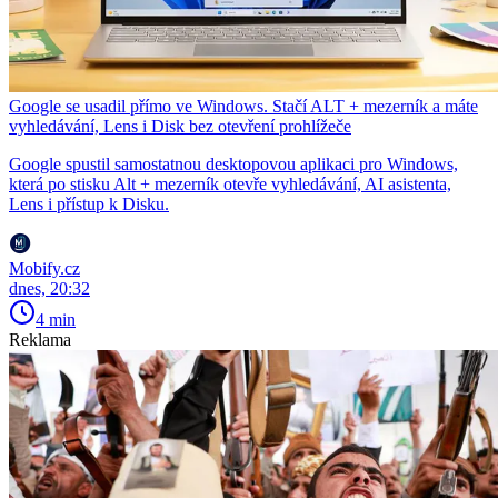
Google se usadil přímo ve Windows. Stačí ALT + mezerník a máte
vyhledávání, Lens i Disk bez otevření prohlížeče
Google spustil samostatnou desktopovou aplikaci pro Windows,
která po stisku Alt + mezerník otevře vyhledávání, AI asistenta,
Lens i přístup k Disku.
Mobify.cz
dnes, 20:32
4 min
Reklama