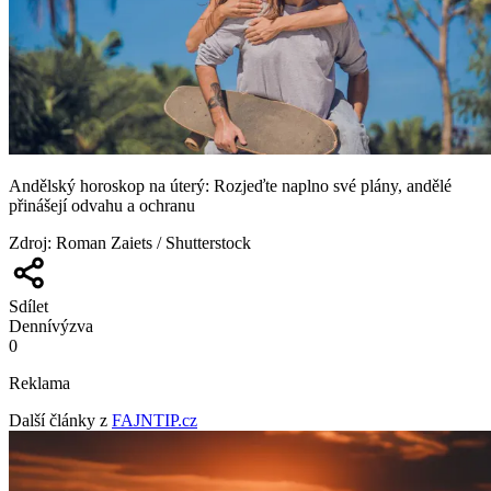
Andělský horoskop na úterý: Rozjeďte naplno své plány, andělé
přinášejí odvahu a ochranu
Zdroj
:
Roman Zaiets / Shutterstock
Sdílet
Denní
výzva
0
Reklama
Další články z
FAJNTIP.cz