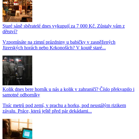
Staré sáně sběratelé dnes vykupují za 7 000 Kč. Zůstaly vám z
dětství?
Vzpomínáte na zimní prázdniny u babičky v zasněžených
Jizerských horách nebo Krkonoších? V koutě staré...
Kolik dnes bere horník u nás a kolik v zahraničí? Číslo překvapilo i
samotné odborníky
Tisíc metrů pod zemí, v prachu a horku, pod neustálým rizikem
závalu. Práce, která ještě před pár dekádami...