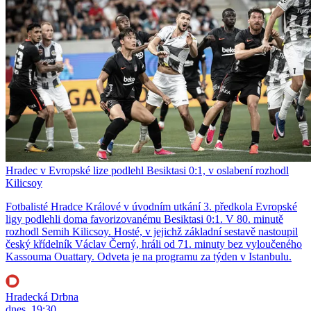
Hradec v Evropské lize podlehl Besiktasi 0:1, v oslabení rozhodl
Kilicsoy
Fotbalisté Hradce Králové v úvodním utkání 3. předkola Evropské
ligy podlehli doma favorizovanému Besiktasi 0:1. V 80. minutě
rozhodl Semih Kilicsoy. Hosté, v jejichž základní sestavě nastoupil
český křídelník Václav Černý, hráli od 71. minuty bez vyloučeného
Kassouma Ouattary. Odveta je na programu za týden v Istanbulu.
Hradecká Drbna
dnes, 19:30