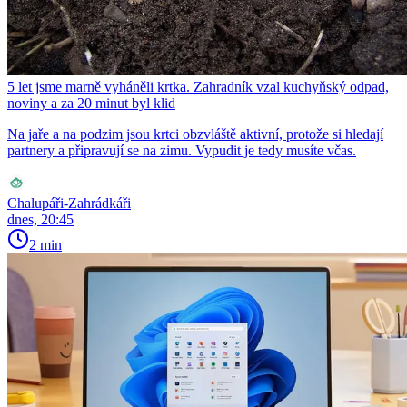
5 let jsme marně vyháněli krtka. Zahradník vzal kuchyňský odpad,
noviny a za 20 minut byl klid
Na jaře a na podzim jsou krtci obzvláště aktivní, protože si hledají
partnery a připravují se na zimu. Vypudit je tedy musíte včas.
Chalupáři-Zahrádkáři
dnes, 20:45
2 min