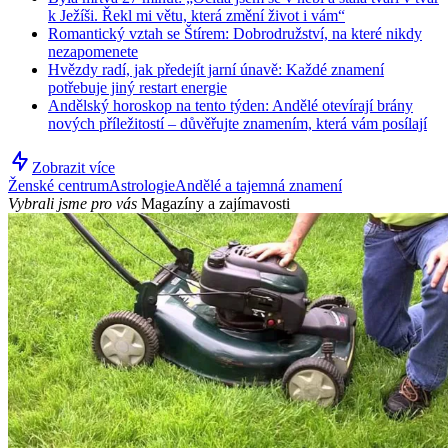
k Ježíši. Řekl mi větu, která změní život i vám“
Romantický vztah se Štírem: Dobrodružství, na které nikdy
nezapomenete
Hvězdy radí, jak předejít jarní únavě: Každé znamení
potřebuje jiný restart energie
Andělský horoskop na tento týden: Andělé otevírají brány
nových příležitostí – důvěřujte znamením, která vám posílají
Zobrazit více
Ženské centrum
Astrologie
Andělé a tajemná znamení
Vybrali jsme pro vás
Magazíny a zajímavosti