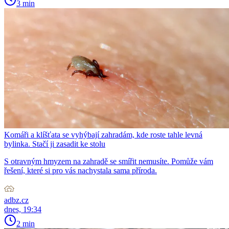
3 min
Komáři a klíšťata se vyhýbají zahradám, kde roste tahle levná
bylinka. Stačí ji zasadit ke stolu
S otravným hmyzem na zahradě se smířit nemusíte. Pomůže vám
řešení, které si pro vás nachystala sama příroda.
adbz.cz
dnes, 19:34
2 min