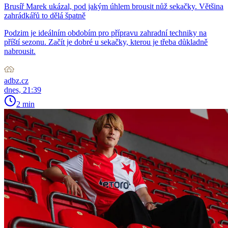
Brusíř Marek ukázal, pod jakým úhlem brousit nůž sekačky. Většina
zahrádkářů to dělá špatně
Podzim je ideálním obdobím pro přípravu zahradní techniky na
příští sezonu. Začít je dobré u sekačky, kterou je třeba důkladně
nabrousit.
adbz.cz
dnes, 21:39
2 min