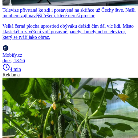
Televize přivrtaná ke zdi i postavená na skříňce už Čechy štve. Našli
mnohem zajímavější řešení, které neruší prostor
Velká černá plocha uprostřed obýváku dráždí čím dál víc lidí. Místo
klasického zavěšení volí posuvné panely, lamely nebo televizor,
který se tváří jako obraz.
Mobify.cz
dnes, 18:56
4 min
Reklama