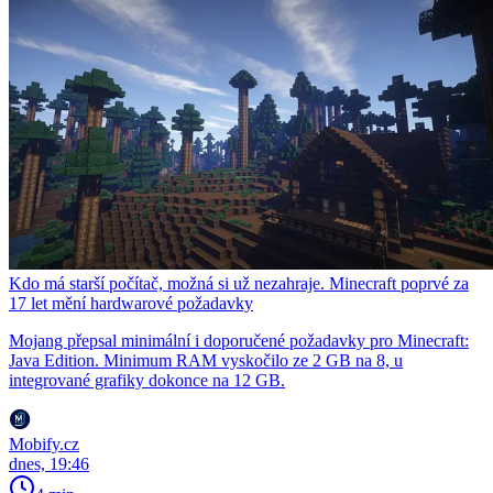
Kdo má starší počítač, možná si už nezahraje. Minecraft poprvé za
17 let mění hardwarové požadavky
Mojang přepsal minimální i doporučené požadavky pro Minecraft:
Java Edition. Minimum RAM vyskočilo ze 2 GB na 8, u
integrované grafiky dokonce na 12 GB.
Mobify.cz
dnes, 19:46