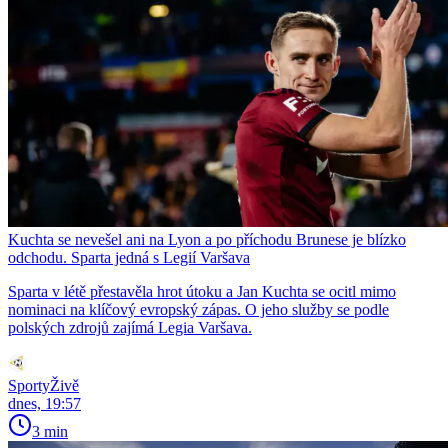
Kuchta se nevešel ani na Lyon a po příchodu Brunese je blízko
odchodu. Sparta jedná s Legií Varšava
Sparta v létě přestavěla hrot útoku a Jan Kuchta se ocitl mimo
nominaci na klíčový evropský zápas. O jeho služby se podle
polských zdrojů zajímá Legia Varšava.
SportyŽivě
dnes, 19:57
3 min