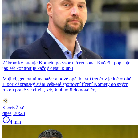
Zábranský buduje Kometu po vzoru Fergusona. Kučeřík popisuje,
jak šéf kontroluje každý detail klubu
Majitel, generální manažer a nově opět hlavní trenér v jedné osobě.
Libor Zábranský stáhl veškeré sportovní řízení Komety do svých
rukou právě ve chvíli, kdy klub míří do nové éry.
SportyŽivě
dnes, 20:23
4 min