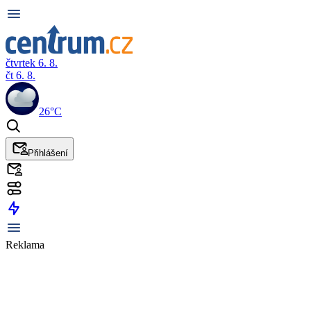
čtvrtek 6. 8.
čt 6. 8.
26°C
Přihlášení
Reklama