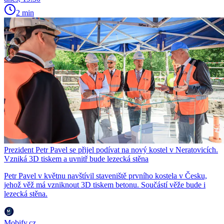
2 min
Prezident Petr Pavel se přijel podívat na nový kostel v Neratovicích.
Vzniká 3D tiskem a uvnitř bude lezecká stěna
Petr Pavel v květnu navštívil staveniště prvního kostela v Česku,
jehož věž má vzniknout 3D tiskem betonu. Součástí věže bude i
lezecká stěna.
Mobify.cz