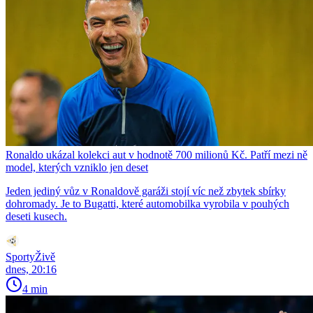
Ronaldo ukázal kolekci aut v hodnotě 700 milionů Kč. Patří mezi ně
model, kterých vzniklo jen deset
Jeden jediný vůz v Ronaldově garáži stojí víc než zbytek sbírky
dohromady. Je to Bugatti, které automobilka vyrobila v pouhých
deseti kusech.
SportyŽivě
dnes, 20:16
4 min