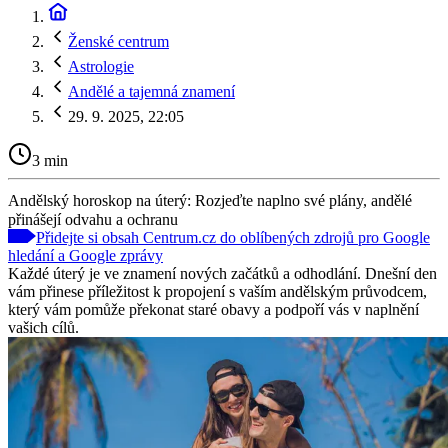
Ženské centrum
Astrologie
Andělé a tajemná znamení
29. 9. 2025, 22:05
3 min
Andělský horoskop na úterý: Rozjeďte naplno své plány, andělé
přinášejí odvahu a ochranu
Přidejte si obsah Centrum.cz do oblíbených zdrojů pro Google
hledání a Google zprávy
Každé úterý je ve znamení nových začátků a odhodlání. Dnešní den
vám přinese příležitost k propojení s vaším andělským průvodcem,
který vám pomůže překonat staré obavy a podpoří vás v naplnění
vašich cílů.