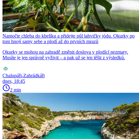
Namočte chleba do kbelíku a přidejte půl lahvičky jódu. Okurky po
tom hnojí samy sebe a plodí až do prvních mrazů
Okurky se mohou na zahradě změnit doslova v plodící nezmary.
Musíte je jen správně vyživit – a pak už se jen těšit z výsledků.
Chalupáři-Zahrádkáři
dnes, 18:45
2 min