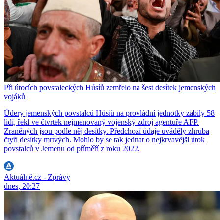
Při útocích povstaleckých Húsíů zemřelo na šest desítek jemenských
vojáků
Údery jemenských povstalců Húsíů na provládní jednotky zabily 58
lidí, řekl ve čtvrtek nejmenovaný vojenský zdroj agentuře AFP.
Zraněných jsou podle něj desítky. Předchozí údaje uváděly zhruba
čtyři desítky mrtvých. Mohlo by se tak jednat o nejkrvavější útok
povstalců v Jemenu od příměří z roku 2022.
Aktuálně.cz - Zprávy
dnes, 20:27