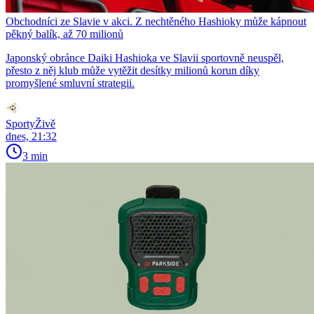
Obchodníci ze Slavie v akci. Z nechtěného Hashioky může kápnout
pěkný balík, až 70 milionů
Japonský obránce Daiki Hashioka ve Slavii sportovně neuspěl,
přesto z něj klub může vytěžit desítky milionů korun díky
promyšlené smluvní strategii.
SportyŽivě
dnes, 21:32
3 min