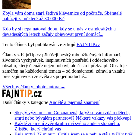
Zbyla vám doma stará šedivá klávesnice od počítače. Sběratelé
nabízejí za některé až 30 000 Kč
Kdo by si nepamatoval dobu, kdy se u nás v osmdesátých a
devadesátých letech začaly objevovat první domácí...
Tento článek byl publikován ze zdrojů
FAJNTIP.cz
Články z FajnTip.cz přinášejí pestrý mix užitečných informací,
životních vychytávek, inspirativních postřehů i oddechového
obsahu, který čtenáře nejen pobaví, ale často i překvapí. Obsah je
zaměřen na každodenní témata – od domácnosti, zdraví a vztahů
přes zajímavosti ze světa až po jednoduché...
Všechny články tohoto autora →
Další články z kategorie
Andělé a tajemná znamení
Skrytý význam snů: Co znamená, když se vám zdá o dětech,
smrti nebo bývalém partnerovi? Některé vzkazy vás překvapí
Každé znamení zvěrokruhu má svého anděla strážného.
Zjistěte, který chrání vás
Byla mrtvá 27 minut: „Ocitla jsem se v nebi a stála tváří v tvář