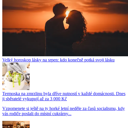
Velký horoskop lásky na srpen: kdo konečně potká svoji lásku
Termoska na zmrzlinu byla dříve nutností v každé domácnosti. Dnes
ji sběratelé vykupují až za 3 000 Kč
Vzpomenete si ještě na ty horké letní neděle za časů socialismu, kdy
vás rodiče poslali do místní cukrárny...