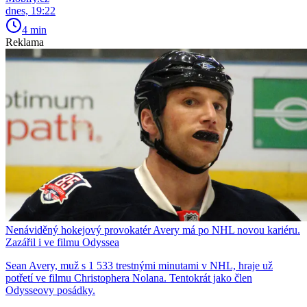
dnes, 19:22
4 min
Reklama
Nenáviděný hokejový provokatér Avery má po NHL novou kariéru.
Zazářil i ve filmu Odyssea
Sean Avery, muž s 1 533 trestnými minutami v NHL, hraje už
potřetí ve filmu Christophera Nolana. Tentokrát jako člen
Odysseovy posádky.