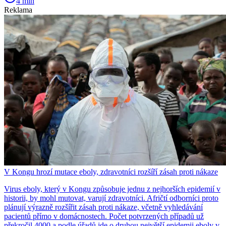
4 min
Reklama
V Kongu hrozí mutace eboly, zdravotníci rozšíří zásah proti nákaze
Virus eboly, který v Kongu způsobuje jednu z nejhorších epidemií v
historii, by mohl mutovat, varují zdravotníci. Afričtí odborníci proto
plánují výrazně rozšířit zásah proti nákaze, včetně vyhledávání
pacientů přímo v domácnostech. Počet potvrzených případů už
překročil 4000 a podle úřadů jde o druhou největší epidemii eboly v