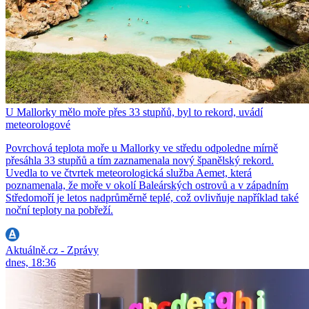
U Mallorky mělo moře přes 33 stupňů, byl to rekord, uvádí
meteorologové
Povrchová teplota moře u Mallorky ve středu odpoledne mírně
přesáhla 33 stupňů a tím zaznamenala nový španělský rekord.
Uvedla to ve čtvrtek meteorologická služba Aemet, která
poznamenala, že moře v okolí Baleárských ostrovů a v západním
Středomoří je letos nadprůměrně teplé, což ovlivňuje například také
noční teploty na pobřeží.
Aktuálně.cz - Zprávy
dnes, 18:36