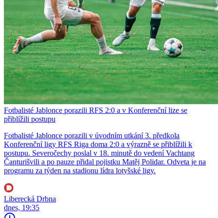
Fotbalisté Jablonce porazili RFS 2:0 a v Konferenční lize se
přiblížili postupu
Fotbalisté Jablonce porazili v úvodním utkání 3. předkola
Konferenční ligy RFS Riga doma 2:0 a výrazně se přiblížili k
postupu. Severočechy poslal v 18. minutě do vedení Vachtang
Čanturišvili a po pauze přidal pojistku Matěj Polidar. Odveta je na
programu za týden na stadionu lídra lotyšské ligy.
Liberecká Drbna
dnes, 19:35