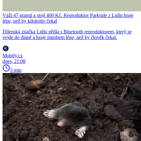
Váží 47 gramů a stojí 400 Kč. Reproduktor Parkside z Lidlu hraje
lépe, než by kdokoliv čekal
Dílenská značka Lidlu přišla s Bluetooth reproduktorem, který se
vejde do dlaně a hraje mnohem lépe, než by člověk čekal.
Mobify.cz
dnes, 21:08
3 min