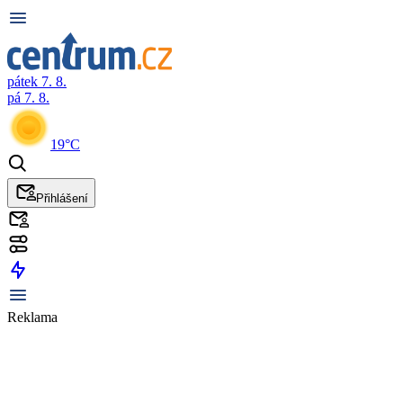
pátek 7. 8.
pá 7. 8.
19°C
Přihlášení
Reklama