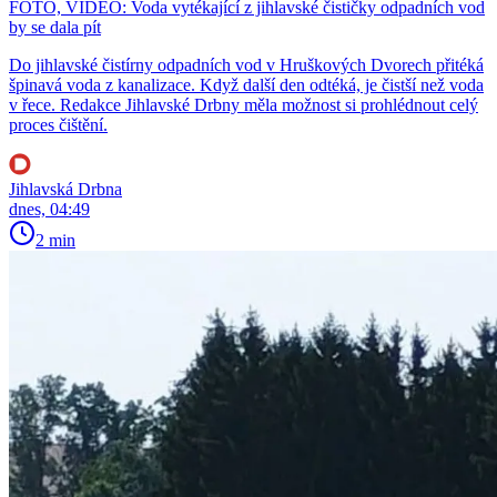
FOTO, VIDEO: Voda vytékající z jihlavské čističky odpadních vod
by se dala pít
Do jihlavské čistírny odpadních vod v Hruškových Dvorech přitéká
špinavá voda z kanalizace. Když další den odtéká, je čistší než voda
v řece. Redakce Jihlavské Drbny měla možnost si prohlédnout celý
proces čištění.
Jihlavská Drbna
dnes, 04:49
2 min