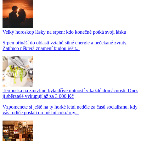
Velký horoskop lásky na srpen: kdo konečně potká svoji lásku
Srpen přináší do oblasti vztahů silné energie a nečekané zvraty.
Zatímco některá znamení budou řešit...
Termoska na zmrzlinu byla dříve nutností v každé domácnosti. Dnes
ji sběratelé vykupují až za 3 000 Kč
Vzpomenete si ještě na ty horké letní neděle za časů socialismu, kdy
vás rodiče poslali do místní cukrárny...