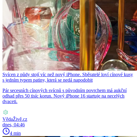
Svícen z půdy stojí víc než nový iPhone. Sběratelé loví cínové kusy
s jedním typem patiny, která se nedá napodobit
Pár secesních cínových svícnů s původním povrchem má aukční
odhad přes 50 tisíc korun. Nový iPhone 16 startuje na necelých
dvaceti.
VědaŽivě.cz
dnes, 04:46
4 min