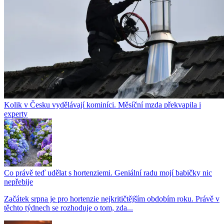
Kolik v Česku vydělávají kominíci. Měsíční mzda překvapila i
experty
Co právě teď udělat s hortenziemi. Geniální radu mojí babičky nic
nepřebije
Začátek srpna je pro hortenzie nejkritičtějším obdobím roku. Právě v
těchto týdnech se rozhoduje o tom, zda...