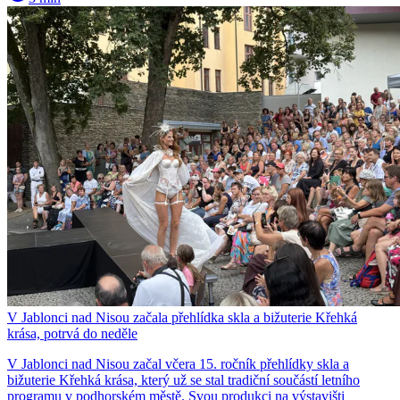
V Jablonci nad Nisou začala přehlídka skla a bižuterie Křehká
krása, potrvá do neděle
V Jablonci nad Nisou začal včera 15. ročník přehlídky skla a
bižuterie Křehká krása, který už se stal tradiční součástí letního
programu v podhorském městě. Svou produkci na výstavišti