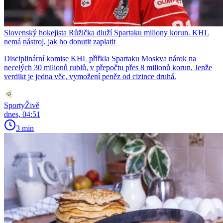
Slovenský hokejista Růžička dluží Spartaku miliony korun. KHL
nemá nástroj, jak ho donutit zaplatit
Disciplinární komise KHL přiřkla Spartaku Moskva nárok na
necelých 30 milionů rublů, v přepočtu přes 8 milionů korun. Jenže
verdikt je jedna věc, vymožení peněz od cizince druhá.
SportyŽivě
dnes, 04:51
3 min