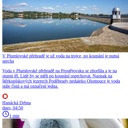
V Plumlovské přehradě je už voda na trojce, po koupání je nutná
sprcha
Voda v Plumlovské přehradě na Prostějovsku se zhoršila a je na
stupni tři. Lidé by se měli po koupání osprchovat. Naopak na
štěrkopískových jezerech Poděbrady nedaleko Olomouce je voda
stále čistá a má označení jedna.
Hanácká Drbna
dnes, 04:50
1 min