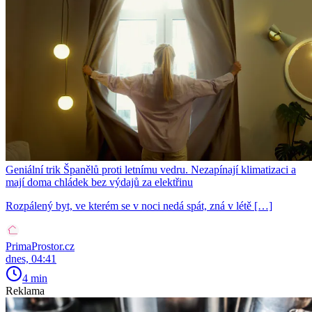
Geniální trik Španělů proti letnímu vedru. Nezapínají klimatizaci a
mají doma chládek bez výdajů za elektřinu
Rozpálený byt, ve kterém se v noci nedá spát, zná v létě […]
PrimaProstor.cz
dnes, 04:41
4 min
Reklama