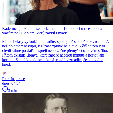
Kadeřnice prozradila seniorkám: tahle 1 drobnost u účesu dodá
vlasům po 60 objem, který zavidí i mladé
Ráno si vlasy vyfoukáte, uhladíte, spokojeně se otočíte v zrcadle. A
než dojdete z nákupu, leží zase zplihle na hlavě. Většina žen v tu
chvíli sáhne po dalším spreji nebo začne přemýšlet o novém střihu.
Přitom existuje úprava, která zabere necelou minutu a nestojí ani
korunu. Žádné kouzlo se nekoná, rozdíl v zrcadle přesto uvidíte
hned.
ExtraInspirace
dnes, 04:34
3 min