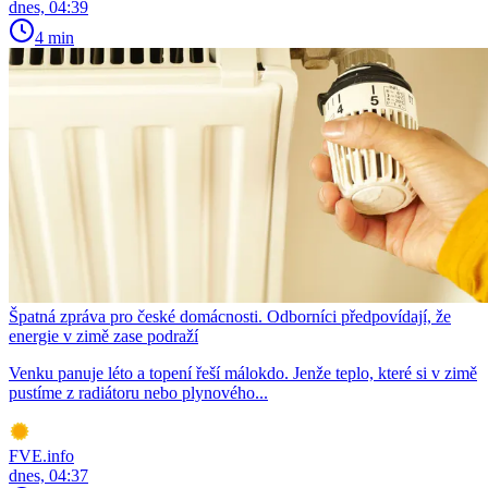
dnes, 04:39
4 min
Špatná zpráva pro české domácnosti. Odborníci předpovídají, že
energie v zimě zase podraží
Venku panuje léto a topení řeší málokdo. Jenže teplo, které si v zimě
pustíme z radiátoru nebo plynového...
FVE.info
dnes, 04:37