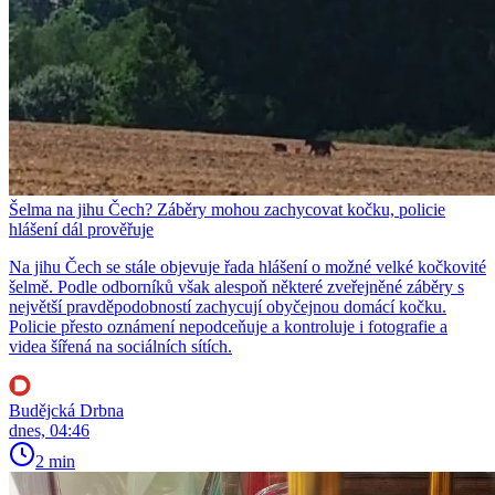
Šelma na jihu Čech? Záběry mohou zachycovat kočku, policie
hlášení dál prověřuje
Na jihu Čech se stále objevuje řada hlášení o možné velké kočkovité
šelmě. Podle odborníků však alespoň některé zveřejněné záběry s
největší pravděpodobností zachycují obyčejnou domácí kočku.
Policie přesto oznámení nepodceňuje a kontroluje i fotografie a
videa šířená na sociálních sítích.
Budějcká Drbna
dnes, 04:46
2 min