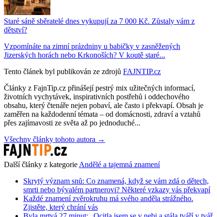
Staré sáně sběratelé dnes vykupují za 7 000 Kč. Zůstaly vám z
dětství?
Vzpomínáte na zimní prázdniny u babičky v zasněžených
Jizerských horách nebo Krkonoších? V koutě staré...
Tento článek byl publikován ze zdrojů
FAJNTIP.cz
Články z FajnTip.cz přinášejí pestrý mix užitečných informací,
životních vychytávek, inspirativních postřehů i oddechového
obsahu, který čtenáře nejen pobaví, ale často i překvapí. Obsah je
zaměřen na každodenní témata – od domácnosti, zdraví a vztahů
přes zajímavosti ze světa až po jednoduché...
Všechny články tohoto autora →
Další články z kategorie
Andělé a tajemná znamení
Skrytý význam snů: Co znamená, když se vám zdá o dětech,
smrti nebo bývalém partnerovi? Některé vzkazy vás překvapí
Každé znamení zvěrokruhu má svého anděla strážného.
Zjistěte, který chrání vás
Byla mrtvá 27 minut: „Ocitla jsem se v nebi a stála tváří v tvář