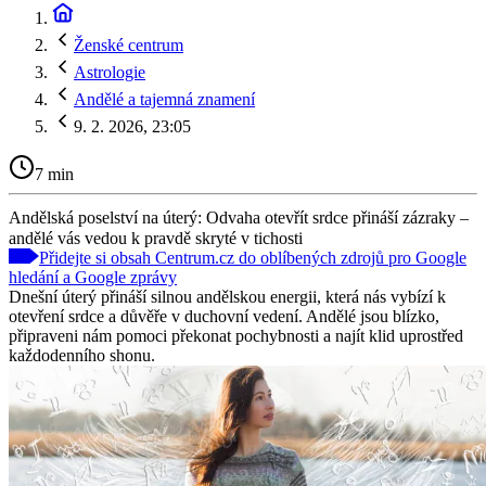
Ženské centrum
Astrologie
Andělé a tajemná znamení
9. 2. 2026, 23:05
7 min
Andělská poselství na úterý: Odvaha otevřít srdce přináší zázraky –
andělé vás vedou k pravdě skryté v tichosti
Přidejte si obsah Centrum.cz do oblíbených zdrojů pro Google
hledání a Google zprávy
Dnešní úterý přináší silnou andělskou energii, která nás vybízí k
otevření srdce a důvěře v duchovní vedení. Andělé jsou blízko,
připraveni nám pomoci překonat pochybnosti a najít klid uprostřed
každodenního shonu.