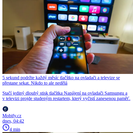
5 sekund podržte každý měsíc tlačítko na ovladači a televize se
přestane sekat. Nikdo to ale nedělá
Stačí jediný dlouhý stisk tlačítka Napájení na ovladači Samsungu a
v televizi projde studeným restartem, který vyčistí zanesenou paměť.
Mobify.cz
dnes, 04:42
4 min