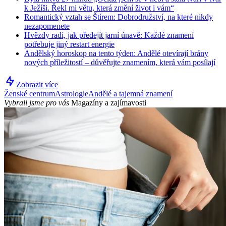
k Ježíši. Řekl mi větu, která změní život i vám“
Romantický vztah se Štírem: Dobrodružství, na které nikdy
nezapomenete
Hvězdy radí, jak předejít jarní únavě: Každé znamení
potřebuje jiný restart energie
Andělský horoskop na tento týden: Andělé otevírají brány
nových příležitostí – důvěřujte znamením, která vám posílají
Zobrazit více
Ženské centrum
Astrologie
Andělé a tajemná znamení
Vybrali jsme pro vás
Magazíny a zajímavosti