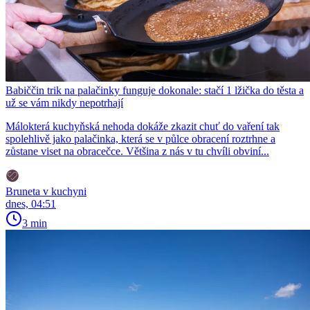
Babiččin trik na palačinky funguje dokonale: stačí 1 lžička do těsta a
už se vám nikdy nepotrhají
Málokterá kuchyňská nehoda dokáže zkazit chuť do vaření tak
spolehlivě jako palačinka, která se v půlce obracení roztrhne a
zůstane viset na obracečce. Většina z nás v tu chvíli obviní...
Bruneta v kuchyni
dnes, 04:51
3 min