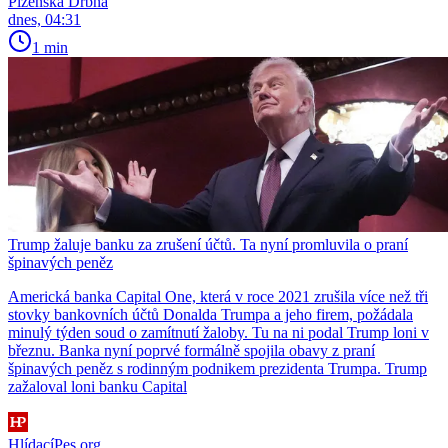
Plzeňská Drbna
dnes, 04:31
1 min
Trump žaluje banku za zrušení účtů. Ta nyní promluvila o praní
špinavých peněz
Americká banka Capital One, která v roce 2021 zrušila více než tři
stovky bankovních účtů Donalda Trumpa a jeho firem, požádala
minulý týden soud o zamítnutí žaloby. Tu na ni podal Trump loni v
březnu. Banka nyní poprvé formálně spojila obavy z praní
špinavých peněz s rodinným podnikem prezidenta Trumpa. Trump
zažaloval loni banku Capital
HlídacíPes.org