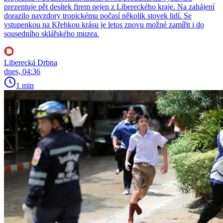
prezentuje pět desítek firem nejen z Libereckého kraje. Na zahájení
dorazilo navzdory tropickému počasí několik stovek lidí. Se
vstupenkou na Křehkou krásu je letos znovu možné zamířit i do
sousedního sklářského muzea.
Liberecká Drbna
dnes, 04:36
1 min