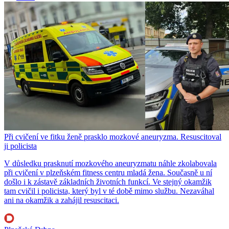
Při cvičení ve fitku ženě prasklo mozkové aneuryzma. Resuscitoval
ji policista
V důsledku prasknutí mozkového aneuryzmatu náhle zkolabovala
při cvičení v plzeňském fitness centru mladá žena. Současně u ní
došlo i k zástavě základních životních funkcí. Ve stejný okamžik
tam cvičil i policista, který byl v té době mimo službu. Nezaváhal
ani na okamžik a zahájil resuscitaci.