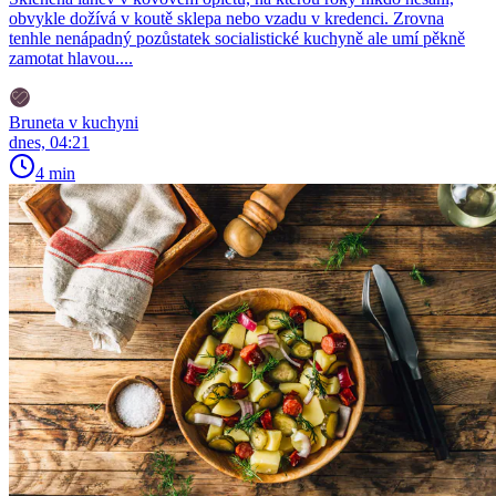
obvykle dožívá v koutě sklepa nebo vzadu v kredenci. Zrovna
tenhle nenápadný pozůstatek socialistické kuchyně ale umí pěkně
zamotat hlavou....
Bruneta v kuchyni
dnes, 04:21
4 min