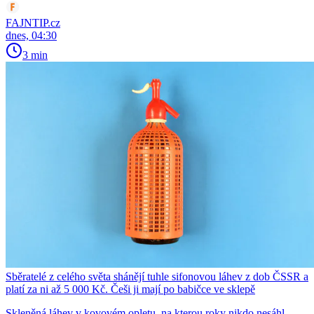
FAJNTIP.cz
dnes, 04:30
3 min
Sběratelé z celého světa shánějí tuhle sifonovou láhev z dob ČSSR a
platí za ni až 5 000 Kč. Češi ji mají po babičce ve sklepě
Skleněná láhev v kovovém opletu, na kterou roky nikdo nesáhl,