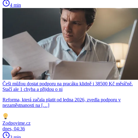
4 min
Češi můžou dostat podporu na pracáku klidně i 38500 Kč měsíčně.
Stačí ale 1 chyba a přijdou o ni
Reforma, která začala platit od ledna 2026, zvedla podporu v
nezaměstnanosti na […]
Zodpovime.cz
dnes, 04:36
3 min