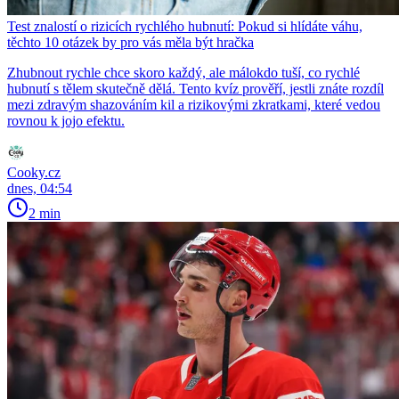
Test znalostí o rizicích rychlého hubnutí: Pokud si hlídáte váhu,
těchto 10 otázek by pro vás měla být hračka
Zhubnout rychle chce skoro každý, ale málokdo tuší, co rychlé
hubnutí s tělem skutečně dělá. Tento kvíz prověří, jestli znáte rozdíl
mezi zdravým shazováním kil a rizikovými zkratkami, které vedou
rovnou k jojo efektu.
Cooky.cz
dnes, 04:54
2 min