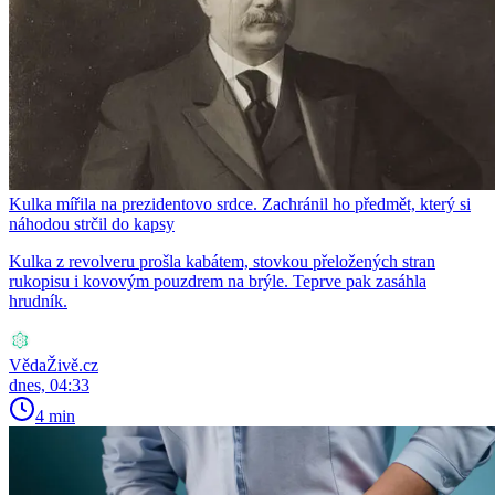
Kulka mířila na prezidentovo srdce. Zachránil ho předmět, který si
náhodou strčil do kapsy
Kulka z revolveru prošla kabátem, stovkou přeložených stran
rukopisu i kovovým pouzdrem na brýle. Teprve pak zasáhla
hrudník.
VědaŽivě.cz
dnes, 04:33
4 min