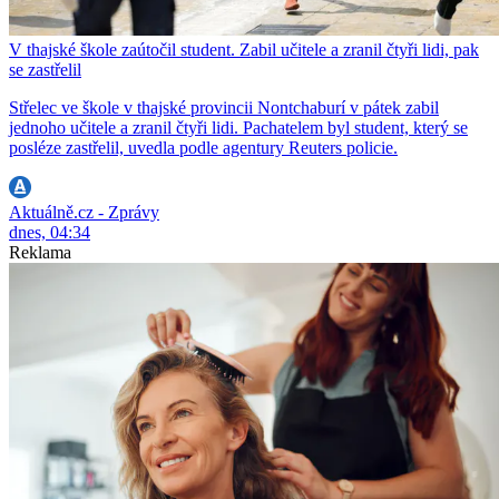
V thajské škole zaútočil student. Zabil učitele a zranil čtyři lidi, pak
se zastřelil
Střelec ve škole v thajské provincii Nontchaburí v pátek zabil
jednoho učitele a zranil čtyři lidi. Pachatelem byl student, který se
posléze zastřelil, uvedla podle agentury Reuters policie.
Aktuálně.cz - Zprávy
dnes, 04:34
Reklama