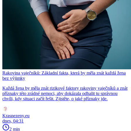
Rakovina vaječníků: Základní fakta, která by měla znát každá žena
bez výjimky
Každá žena by měla znát rizikové faktory rakoviny vaječníků a znát
příznaky této zrádné nemoci, aby dokázala odhalit tu správnou
chvíli, kdy situaci začít řešit. Zjistěte, o jaké příznaky jde.
Krasnezeny.eu
dnes, 04:31
2 min