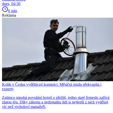
dnes, 04:30
6 min
Reklama
Kolik v Česku vydělávají kominíci. Měsíční mzda překvapila i
experty
Zatímco mnohá povolání bojují o přežití, jedno staré řemeslo zažívá
zlatou éru. Díky zákonu a nedostatku lidí si nejlepší z nich vydělají
víc než vrcholoví manažeři.