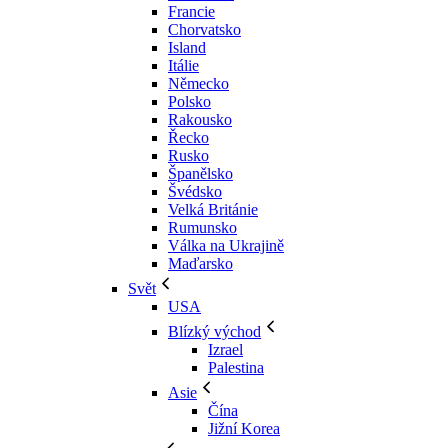
Francie
Chorvatsko
Island
Itálie
Německo
Polsko
Rakousko
Řecko
Rusko
Španělsko
Švédsko
Velká Británie
Rumunsko
Válka na Ukrajině
Maďarsko
Svět
USA
Blízký východ
Izrael
Palestina
Asie
Čína
Jižní Korea