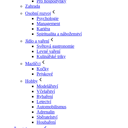
Pro hospodyňky
Zahrada
Osobní rozvoj
Psychologie
Management
Kariéra
Spiritualita a náboženství
Jídlo a vaření
Světová gastronomie
Levné vaření
Kulinářské triky
Mazlíčci
Kočky
Pejskové
Hobby
Modelářství
Včelařství
Rybaření
Letectví
Automobilismus
Adrenalin
Sběratelství
Houbaření