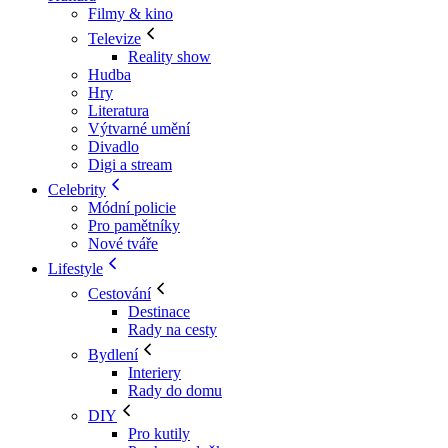
Filmy & kino
Televize
Reality show
Hudba
Hry
Literatura
Výtvarné umění
Divadlo
Digi a stream
Celebrity
Módní policie
Pro pamětníky
Nové tváře
Lifestyle
Cestování
Destinace
Rady na cesty
Bydlení
Interiery
Rady do domu
DIY
Pro kutily