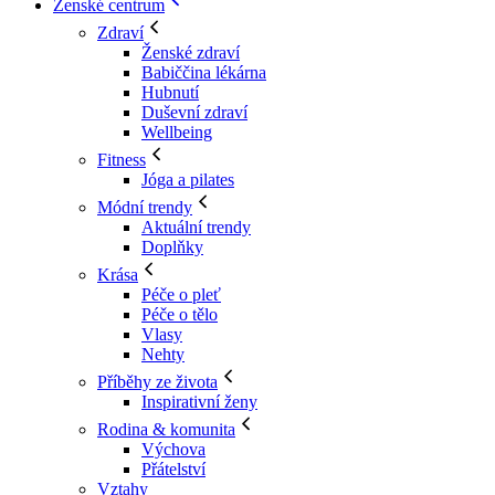
Ženské centrum
Zdraví
Ženské zdraví
Babiččina lékárna
Hubnutí
Duševní zdraví
Wellbeing
Fitness
Jóga a pilates
Módní trendy
Aktuální trendy
Doplňky
Krása
Péče o pleť
Péče o tělo
Vlasy
Nehty
Příběhy ze života
Inspirativní ženy
Rodina & komunita
Výchova
Přátelství
Vztahy