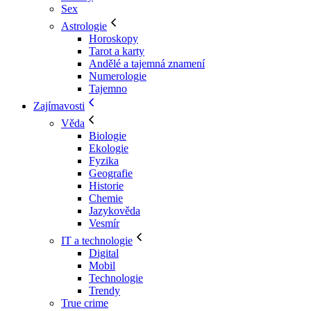
Sex
Astrologie
Horoskopy
Tarot a karty
Andělé a tajemná znamení
Numerologie
Tajemno
Zajímavosti
Věda
Biologie
Ekologie
Fyzika
Geografie
Historie
Chemie
Jazykověda
Vesmír
IT a technologie
Digital
Mobil
Technologie
Trendy
True crime