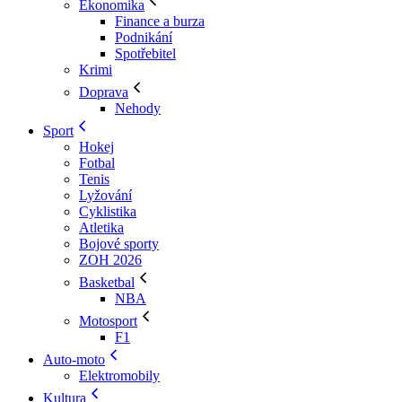
Ekonomika
Finance a burza
Podnikání
Spotřebitel
Krimi
Doprava
Nehody
Sport
Hokej
Fotbal
Tenis
Lyžování
Cyklistika
Atletika
Bojové sporty
ZOH 2026
Basketbal
NBA
Motosport
F1
Auto-moto
Elektromobily
Kultura