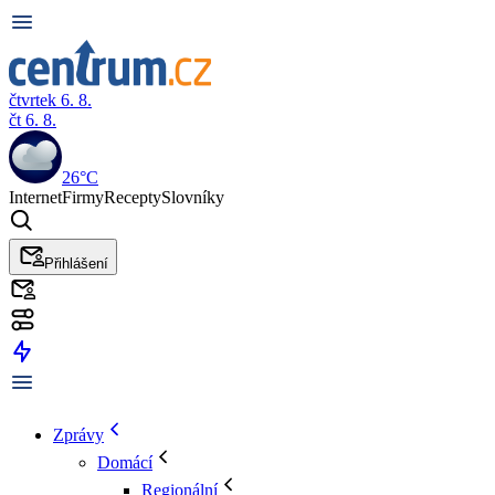
čtvrtek 6. 8.
čt 6. 8.
26°C
Internet
Firmy
Recepty
Slovníky
Přihlášení
Zprávy
Domácí
Regionální