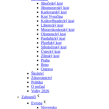
Jihočeský kraj
Jihomoravský kraj
Karlovarský kraj
Kraj Vysočina
Králověhradecký kraj
Liberecký kraj
Moravskoslezský kraj
Olomoucký kraj
Pardubický kraj
Plzeňský kraj
Středočeský kraj
Ústecký kraj
Zlínský kraj
Praha
Brno
Ostrava
Školství
Zdravotnictví
Politika
O počasí
Volby 2026
Zahraničí
Evropa
Slovensko