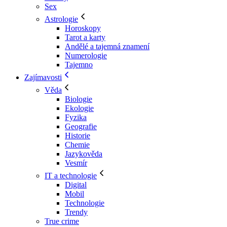
Sex
Astrologie
Horoskopy
Tarot a karty
Andělé a tajemná znamení
Numerologie
Tajemno
Zajímavosti
Věda
Biologie
Ekologie
Fyzika
Geografie
Historie
Chemie
Jazykověda
Vesmír
IT a technologie
Digital
Mobil
Technologie
Trendy
True crime