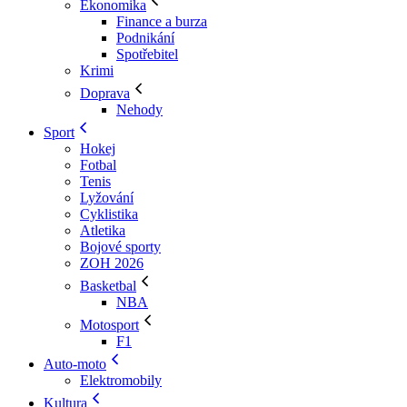
Ekonomika
Finance a burza
Podnikání
Spotřebitel
Krimi
Doprava
Nehody
Sport
Hokej
Fotbal
Tenis
Lyžování
Cyklistika
Atletika
Bojové sporty
ZOH 2026
Basketbal
NBA
Motosport
F1
Auto-moto
Elektromobily
Kultura