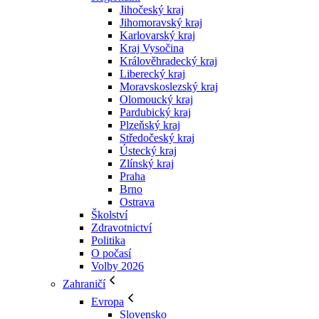
Jihočeský kraj
Jihomoravský kraj
Karlovarský kraj
Kraj Vysočina
Králověhradecký kraj
Liberecký kraj
Moravskoslezský kraj
Olomoucký kraj
Pardubický kraj
Plzeňský kraj
Středočeský kraj
Ústecký kraj
Zlínský kraj
Praha
Brno
Ostrava
Školství
Zdravotnictví
Politika
O počasí
Volby 2026
Zahraničí
Evropa
Slovensko