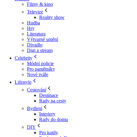
Filmy & kino
Televize
Reality show
Hudba
Hry
Literatura
Výtvarné umění
Divadlo
Digi a stream
Celebrity
Módní policie
Pro pamětníky
Nové tváře
Lifestyle
Cestování
Destinace
Rady na cesty
Bydlení
Interiery
Rady do domu
DIY
Pro kutily