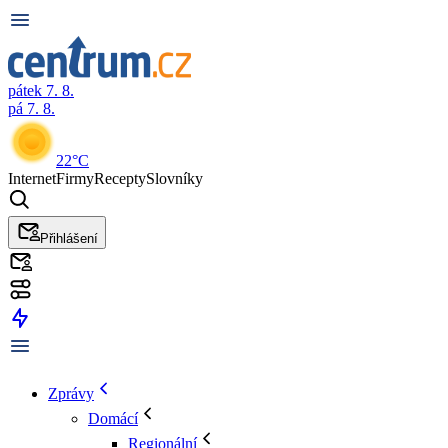
pátek 7. 8.
pá 7. 8.
22°C
Internet
Firmy
Recepty
Slovníky
Přihlášení
Zprávy
Domácí
Regionální