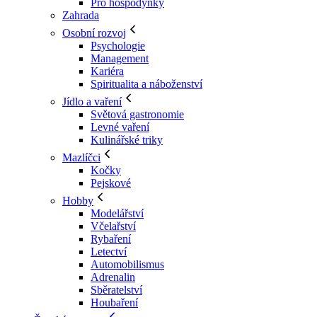
Pro hospodyňky
Zahrada
Osobní rozvoj
Psychologie
Management
Kariéra
Spiritualita a náboženství
Jídlo a vaření
Světová gastronomie
Levné vaření
Kulinářské triky
Mazlíčci
Kočky
Pejskové
Hobby
Modelářství
Včelařství
Rybaření
Letectví
Automobilismus
Adrenalin
Sběratelství
Houbaření