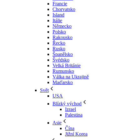
Francie
Chorvatsko
Island
Itálie
Německo
Polsko
Rakousko
Řecko
Rusko
Španělsko
Švédsko
Velká Británie
Rumunsko
Válka na Ukrajině
Maďarsko
Svět
USA
Blízký východ
Izrael
Palestina
Asie
Čína
Jižní Korea