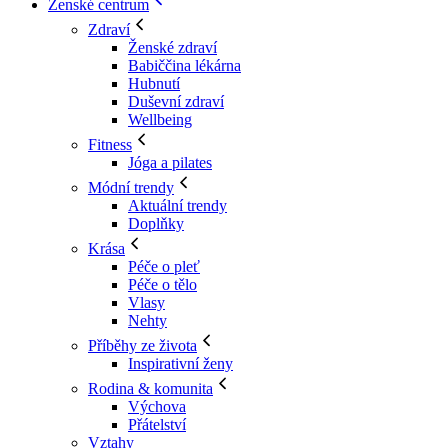
Ženské centrum
Zdraví
Ženské zdraví
Babiččina lékárna
Hubnutí
Duševní zdraví
Wellbeing
Fitness
Jóga a pilates
Módní trendy
Aktuální trendy
Doplňky
Krása
Péče o pleť
Péče o tělo
Vlasy
Nehty
Příběhy ze života
Inspirativní ženy
Rodina & komunita
Výchova
Přátelství
Vztahy