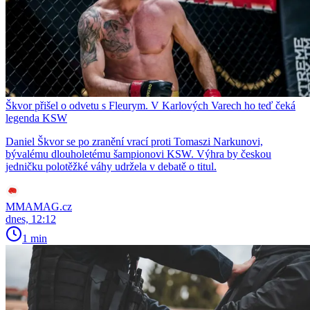
Škvor přišel o odvetu s Fleurym. V Karlových Varech ho teď čeká
legenda KSW
Daniel Škvor se po zranění vrací proti Tomaszi Narkunovi,
bývalému dlouholetému šampionovi KSW. Výhra by českou
jedničku polotěžké váhy udržela v debatě o titul.
MMAMAG.cz
dnes, 12:12
1 min