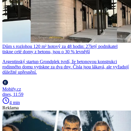
Dům s rozlohou 120 m² hotový za 48 hodin: 27letý podnikatel
tiskne celé domy z betonu, jsou o 30 % levnější
Argentinský startup Grondplek tvrdí, že betonovou konstrukci
rodinného domu vytiskne za dva dny. Čísla jsou lákavá, ale vyžadují
důležité upřesnění.
Mobify.cz
dnes, 11:59
4 min
Reklama