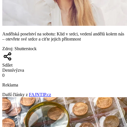
Andělská poselství na sobotu: Klid v srdci, vedení andělů kolem nás
– otevřete své srdce a ciťte jejich přítomnost
Zdroj
:
Shutterstock
Sdílet
Denní
výzva
0
Reklama
Další články z
FAJNTIP.cz