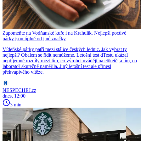
Zapomeňte na Vodňanské kuře i na Krahulík. Nejlepší poctivé
párky jsou úplně od jiné značky
Vídeňské párky patří mezi stálice českých lednic. Jak vybrat ty
nejlepší? Obalem se řídit nemůžeme. Letošní test dTestu ukázal
nepříjemné rozdíly mezi tím, co výrobci uvádějí na etiketě, a tím, co
laboratoř skutečně naměřila. Jiný letošní test ale přinesl
překvapivého vítěze.
NESPECHEJ.cz
dnes, 12:00
3 min