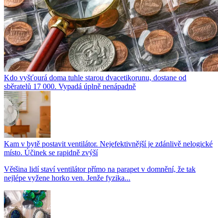
Kdo vyšťourá doma tuhle starou dvacetikorunu, dostane od
sběratelů 17 000. Vypadá úplně nenápadně
Kam v bytě postavit ventilátor. Nejefektivnější je zdánlivě nelogické
místo. Účinek se rapidně zvýší
Většina lidí staví ventilátor přímo na parapet v domnění, že tak
nejlépe vyžene horko ven. Jenže fyzika...