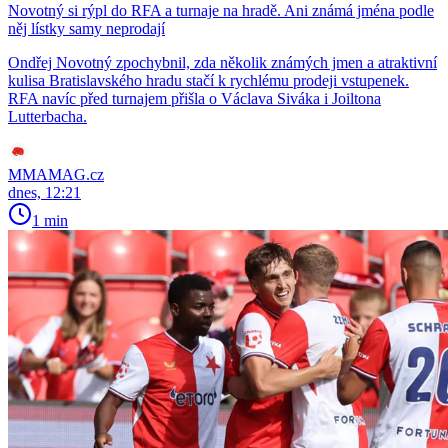
Novotný si rýpl do RFA a turnaje na hradě. Ani známá jména podle
něj lístky samy neprodají
Ondřej Novotný zpochybnil, zda několik známých jmen a atraktivní
kulisa Bratislavského hradu stačí k rychlému prodeji vstupenek.
RFA navíc před turnajem přišla o Václava Siváka i Joiltona
Lutterbacha.
MMAMAG.cz
dnes, 12:21
1 min