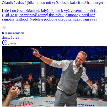
Zdánlivě zdravá jídla mohou mít vyšší obsah kalorií než hamburger
Lidé jsou často zklamaní, když přijdou k výživovému poradci a
zjistí, že jejich zdánlivě zdravý jídelníček je mnohdy horší než
samotný fastfood. Neděláte podobné chyby při stravovaní i vy?
Krasnezeny.eu
dnes, 12:23
2 min