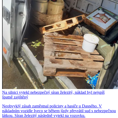
Na silnici vytekl nebezpečný síran železitý, náklad byl nejspíš
špatně zajištěný
Neobvyklý zásah zaměstnal policisty a hasiče u Dasného. V
nákladním vozidle Iveco se během jízdy převrátil sud s nebezpečnou
látkou. Síran železitý následně vytekl na vozovku.