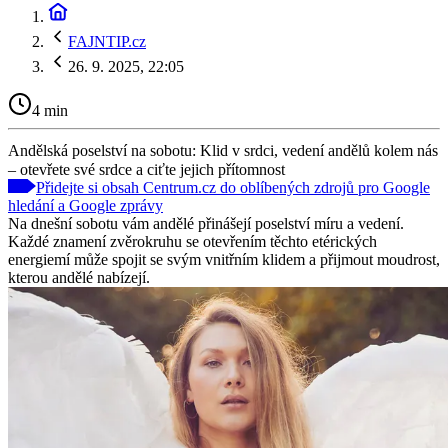
FAJNTIP.cz
26. 9. 2025, 22:05
4 min
Andělská poselství na sobotu: Klid v srdci, vedení andělů kolem nás
– otevřete své srdce a ciťte jejich přítomnost
Přidejte si obsah Centrum.cz do oblíbených zdrojů pro Google
hledání a Google zprávy
Na dnešní sobotu vám andělé přinášejí poselství míru a vedení.
Každé znamení zvěrokruhu se otevřením těchto etérických
energiemí může spojit se svým vnitřním klidem a přijmout moudrost,
kterou andělé nabízejí.