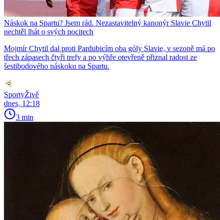
Náskok na Spartu? Jsem rád. Nezastavitelný kanonýr Slavie Chytil
nechtěl lhát o svých pocitech
Mojmír Chytil dal proti Pardubicím oba góly Slavie, v sezoně má po
třech zápasech čtyři trefy a po výhře otevřeně přiznal radost ze
šestibodového náskoku na Spartu.
SportyŽivě
dnes, 12:18
3 min