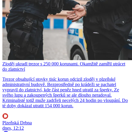
Zloděj ukradl trezor s 250 000 korunami. Okamžitě zamířil utrácet
do zlatnictví
Trezor obsahující stovky tisíc korun odcizil zloděj v plzeňské
administrativní budově. Bezprostředně po krádeži se pachatel
vypravil do zlatnictví, kde část peněz hned utratil za šperky. Ze
svého lupu a zakoupených šperků se ale dlouho neradoval.
Kriminalisté totiž muže zadrželi necelých 24 hodin po vloupání. Do
té doby dokázal utratit 154 000 korun.
Plzeňská Drbna
dnes, 12:12