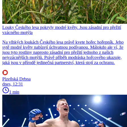
Louky Českého lesa pokryly modré květy. Jsou zásadní pro přežití
vzácného motýla
Na vlhkých loukách Českého lesa právě kvete hořec hořepník. Jeho
sytě modré květy nabízejí úchvatnou podívanou. Málokdo ale ví, že
jsou tyto rostliny naprosto zásadní pro přežití jednoho z našich
nejvzácnějších motýlů. Právě příběh modráska hořcového ukazuje,
jaká jsou v přírodě jedinečná partnerství, která stojí za ochranu.
Plzeňská Drbna
dnes, 12:31
1 min