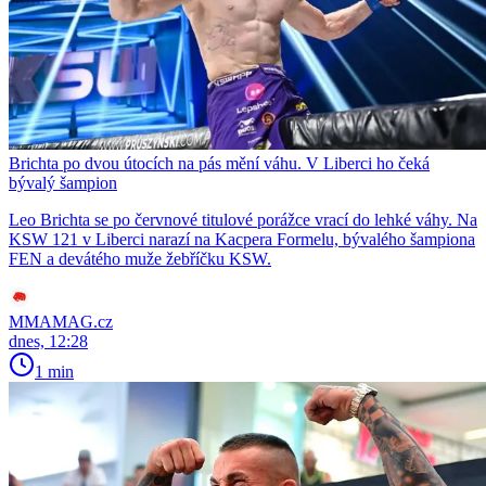
Brichta po dvou útocích na pás mění váhu. V Liberci ho čeká
bývalý šampion
Leo Brichta se po červnové titulové porážce vrací do lehké váhy. Na
KSW 121 v Liberci narazí na Kacpera Formelu, bývalého šampiona
FEN a devátého muže žebříčku KSW.
MMAMAG.cz
dnes, 12:28
1 min