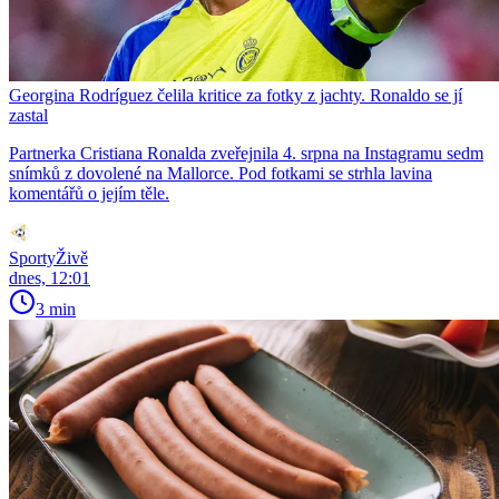
Georgina Rodríguez čelila kritice za fotky z jachty. Ronaldo se jí
zastal
Partnerka Cristiana Ronalda zveřejnila 4. srpna na Instagramu sedm
snímků z dovolené na Mallorce. Pod fotkami se strhla lavina
komentářů o jejím těle.
SportyŽivě
dnes, 12:01
3 min