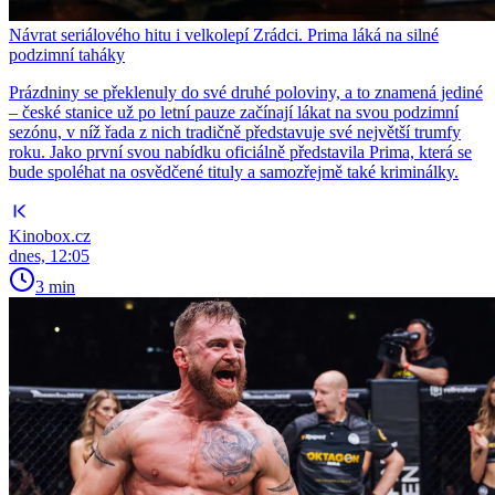
Návrat seriálového hitu i velkolepí Zrádci. Prima láká na silné
podzimní taháky
Prázdniny se překlenuly do své druhé poloviny, a to znamená jediné
– české stanice už po letní pauze začínají lákat na svou podzimní
sezónu, v níž řada z nich tradičně představuje své největší trumfy
roku. Jako první svou nabídku oficiálně představila Prima, která se
bude spoléhat na osvědčené tituly a samozřejmě také kriminálky.
Kinobox.cz
dnes, 12:05
3 min