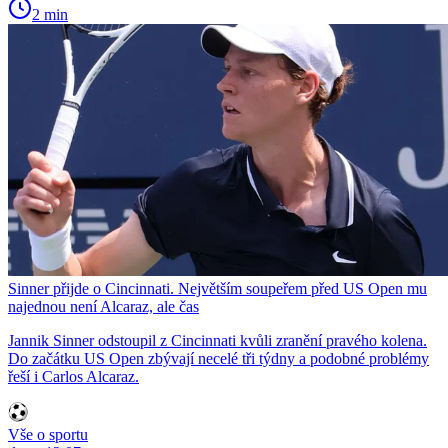
2 min
Sinner přijde o Cincinnati. Největším soupeřem před US Open mu
najednou není Alcaraz, ale čas
Jannik Sinner odstoupil z Cincinnati kvůli zranění pravého kolena.
Do začátku US Open zbývají necelé tři týdny a podobné problémy
řeší i Carlos Alcaraz.
Vše o sportu