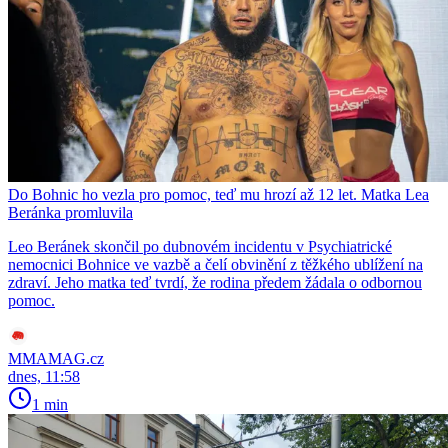
Do Bohnic ho vezla pro pomoc, teď mu hrozí až 12 let. Matka Lea
Beránka promluvila
Leo Beránek skončil po dubnovém incidentu v Psychiatrické
nemocnici Bohnice ve vazbě a čelí obvinění z těžkého ublížení na
zdraví. Jeho matka teď tvrdí, že rodina předem žádala o odbornou
pomoc.
MMAMAG.cz
dnes, 11:58
1 min