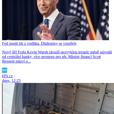
Fed pustil trh z vodítka. Dluhopisy se vzepřely
Nový šéf Fedu Kevin Warsh zkouší nezvyklou terapii: méně návodů
od centrální banky, více prostoru pro trh. Ministr financí Scott
Bessent mluví o...
HN.cz
dnes, 12:25