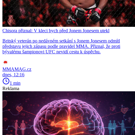
Chisora přiznal: V kleci bych před Jonem Jonesem utekl
Britský veterán po nedávném setkání s Jonem Jonesem odmítl
představu jejich zápasu podle pravidel MMA. Přiznal, že proti
bývalému šampionovi UFC nevidí cestu k úspěchu.
MMAMAG.cz
dnes, 12:16
1 min
Reklama