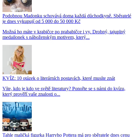
Podobnou Madonku schovává doma každá důchodkyně. Sběratelé
je dnes vykupují od 5 000 do 50 000 Kč
Možná ho máte v krabičce po prababičce i vy. Drobný, tajuplný
medailonek s náboženským motivem, který...
KVÍZ: 10 otázek o literárních postavách, které musíte znát
Víte, kdo je kdo ve světě literatury? Ponořte se s námi do kvízu,
který prověří vaše znalosti o...
Tahle maličká figurka Harryho Pottera má pro sběratele dnes cenu