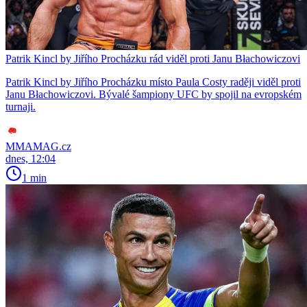
Patrik Kincl by Jiřího Procházku rád viděl proti Janu Błachowiczovi
Patrik Kincl by Jiřího Procházku místo Paula Costy raději viděl proti
Janu Błachowiczovi. Bývalé šampiony UFC by spojil na evropském
turnaji.
MMAMAG.cz
dnes, 12:04
1 min