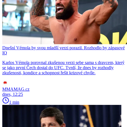
Dnešní Vémola by svou mladší verzi porazil. Rozhodlo by zápasové
IQ
Karlos Vémola porovnal zkušenou verzi sebe sama s dravcem, který
se jako první Čech dostal do UFC. Tvrdí, že dnes by rozhodly
zkušenosti, kondice a schopnost řešit krizové chvíle.
MMAMAG.cz
dnes, 12:25
1 min