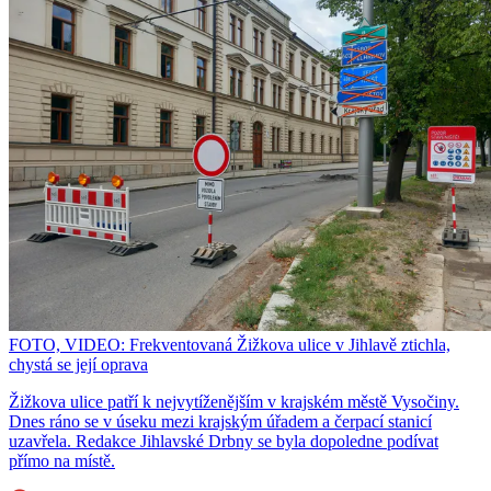
FOTO, VIDEO: Frekventovaná Žižkova ulice v Jihlavě ztichla,
chystá se její oprava
Žižkova ulice patří k nejvytíženějším v krajském městě Vysočiny.
Dnes ráno se v úseku mezi krajským úřadem a čerpací stanicí
uzavřela. Redakce Jihlavské Drbny se byla dopoledne podívat
přímo na místě.