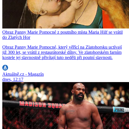
Obraz Panny Marie Pomocné z poutního místa Maria Hilf se vrátil
do Zlatých Hor
Obraz Panny Marie Pomocné, který věřící na Zlatohorsku uctívají
již 300 let, se vrátil z restaurátorské dílny. Ve zlatohorském farním
kostele jej slavnostně přivítají tuto neděli při poutní slavnosti.
Aktuálně.cz - Magazín
dnes, 12:17