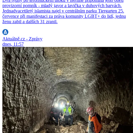
Dva týdny po teroristickém útoku v Berlíně připomíná jeho oběti
provizorní pomník - mladý javor a lavička v duhových barvách.
Jednadvacetiletý islamista najel v centrálním parku Tiergarten 25.
července při manifestaci za práva komunity LGBT+ do lidí, jednu
ženu zabil a dalších 31 zranil.
Aktuálně.cz - Zprávy
dnes, 11:57