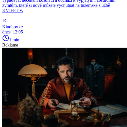
vypadávat nečekaní kostlivci a dochází k vypjatým i absurdním
zvratům, které si nově můžete vychutnat na tuzemské službě
KVIFF.TV.
Kinobox.cz
dnes, 12:05
1 min
Reklama