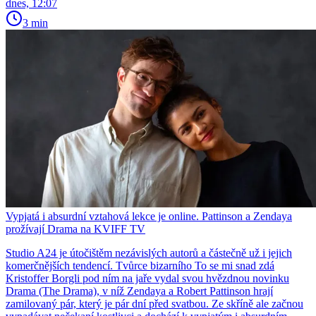
dnes, 12:07
3 min
Vypjatá i absurdní vztahová lekce je online. Pattinson a Zendaya
prožívají Drama na KVIFF TV
Studio A24 je útočištěm nezávislých autorů a částečně už i jejich
komerčnějších tendencí. Tvůrce bizarního To se mi snad zdá
Kristoffer Borgli pod ním na jaře vydal svou hvězdnou novinku
Drama (The Drama), v níž Zendaya a Robert Pattinson hrají
zamilovaný pár, který je pár dní před svatbou. Ze skříně ale začnou