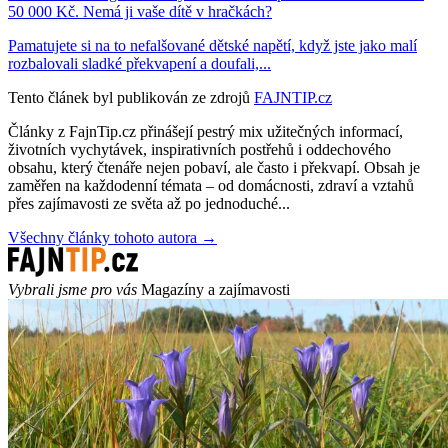
50 000 Kč. Nemá ji vaše dítě v hračkách?
Pamatujete si na to nefalšované dětské napětí, když jste jako malí
rozbalovali sladké překvapení a doufali,...
Tento článek byl publikován ze zdrojů
FAJNTIP.cz
Články z FajnTip.cz přinášejí pestrý mix užitečných informací,
životních vychytávek, inspirativních postřehů i oddechového
obsahu, který čtenáře nejen pobaví, ale často i překvapí. Obsah je
zaměřen na každodenní témata – od domácnosti, zdraví a vztahů
přes zajímavosti ze světa až po jednoduché...
Všechny články tohoto autora →
Vybrali jsme pro vás
Magazíny a zajímavosti