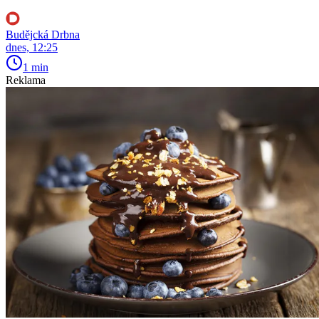
Budějcká Drbna
dnes, 12:25
1 min
Reklama