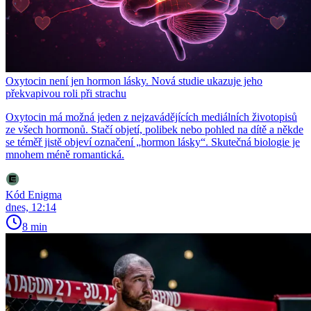
Oxytocin není jen hormon lásky. Nová studie ukazuje jeho
překvapivou roli při strachu
Oxytocin má možná jeden z nejzavádějících mediálních životopisů
ze všech hormonů. Stačí objetí, polibek nebo pohled na dítě a někde
se téměř jistě objeví označení „hormon lásky“. Skutečná biologie je
mnohem méně romantická.
Kód Enigma
dnes, 12:14
8 min