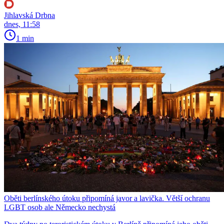
Jihlavská Drbna
dnes, 11:58
1 min
Oběti berlínského útoku připomíná javor a lavička. Větší ochranu
LGBT osob ale Německo nechystá