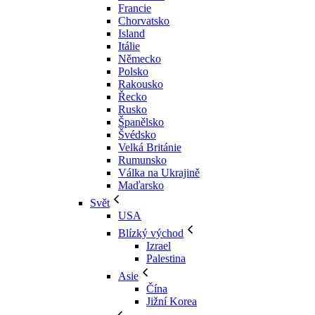
Francie
Chorvatsko
Island
Itálie
Německo
Polsko
Rakousko
Řecko
Rusko
Španělsko
Švédsko
Velká Británie
Rumunsko
Válka na Ukrajině
Maďarsko
Svět
USA
Blízký východ
Izrael
Palestina
Asie
Čína
Jižní Korea