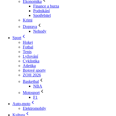
Ekonomika
Finance a burza
Podnikání
Spotřebitel
Krimi
Doprava
Nehody
Sport
Hokej
Fotbal
Tenis
Lyžování
Cyklistika
Atletika
Bojové sporty
ZOH 2026
Basketbal
NBA
Motosport
F1
Auto-moto
Elektromobily
Kultura