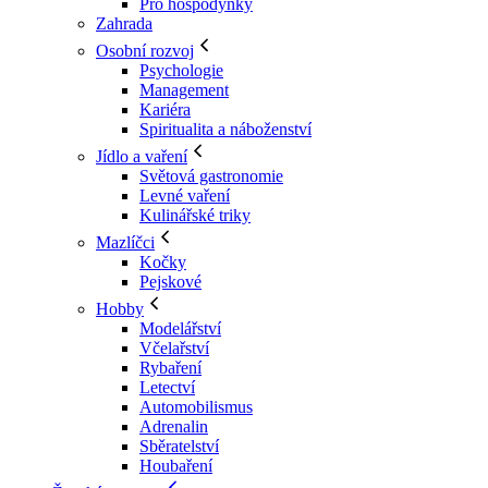
Pro hospodyňky
Zahrada
Osobní rozvoj
Psychologie
Management
Kariéra
Spiritualita a náboženství
Jídlo a vaření
Světová gastronomie
Levné vaření
Kulinářské triky
Mazlíčci
Kočky
Pejskové
Hobby
Modelářství
Včelařství
Rybaření
Letectví
Automobilismus
Adrenalin
Sběratelství
Houbaření