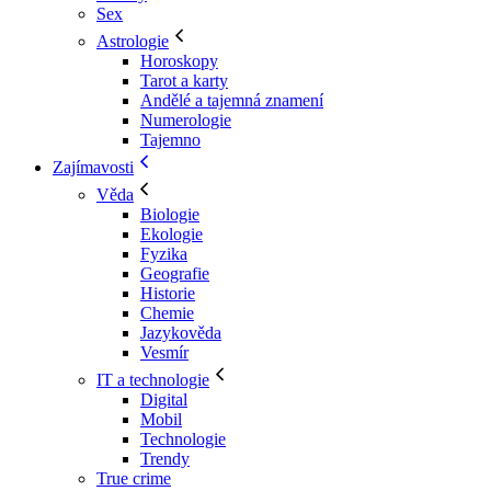
Sex
Astrologie
Horoskopy
Tarot a karty
Andělé a tajemná znamení
Numerologie
Tajemno
Zajímavosti
Věda
Biologie
Ekologie
Fyzika
Geografie
Historie
Chemie
Jazykověda
Vesmír
IT a technologie
Digital
Mobil
Technologie
Trendy
True crime