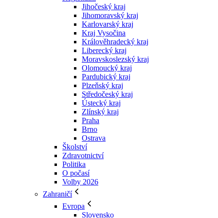
Jihočeský kraj
Jihomoravský kraj
Karlovarský kraj
Kraj Vysočina
Králověhradecký kraj
Liberecký kraj
Moravskoslezský kraj
Olomoucký kraj
Pardubický kraj
Plzeňský kraj
Středočeský kraj
Ústecký kraj
Zlínský kraj
Praha
Brno
Ostrava
Školství
Zdravotnictví
Politika
O počasí
Volby 2026
Zahraničí
Evropa
Slovensko