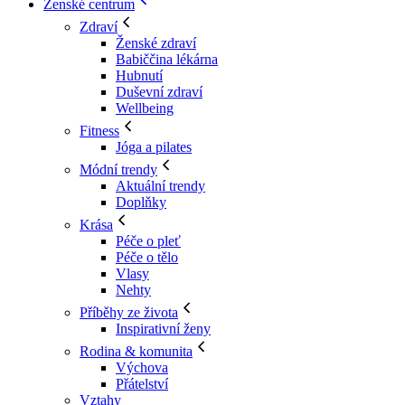
Ženské centrum
Zdraví
Ženské zdraví
Babiččina lékárna
Hubnutí
Duševní zdraví
Wellbeing
Fitness
Jóga a pilates
Módní trendy
Aktuální trendy
Doplňky
Krása
Péče o pleť
Péče o tělo
Vlasy
Nehty
Příběhy ze života
Inspirativní ženy
Rodina & komunita
Výchova
Přátelství
Vztahy