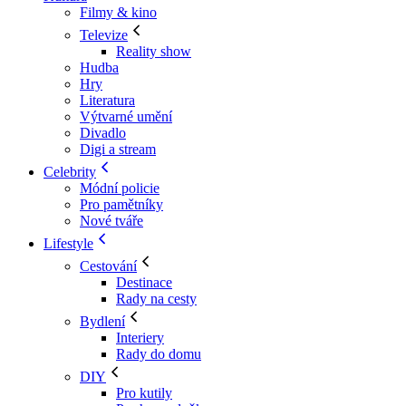
Filmy & kino
Televize
Reality show
Hudba
Hry
Literatura
Výtvarné umění
Divadlo
Digi a stream
Celebrity
Módní policie
Pro pamětníky
Nové tváře
Lifestyle
Cestování
Destinace
Rady na cesty
Bydlení
Interiery
Rady do domu
DIY
Pro kutily