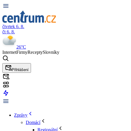
čtvrtek 6. 8.
čt 6. 8.
26°C
Internet
Firmy
Recepty
Slovníky
Přihlášení
Zprávy
Domácí
Regionální