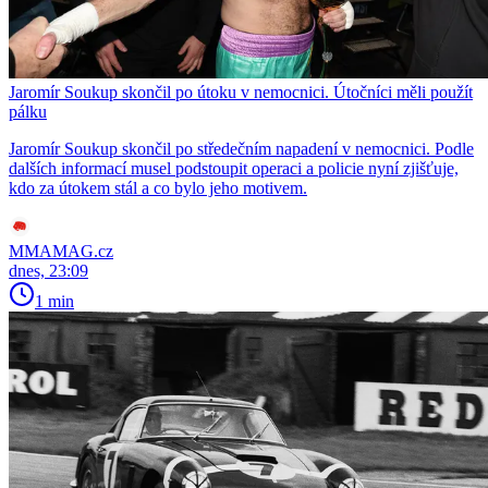
Jaromír Soukup skončil po útoku v nemocnici. Útočníci měli použít
pálku
Jaromír Soukup skončil po středečním napadení v nemocnici. Podle
dalších informací musel podstoupit operaci a policie nyní zjišťuje,
kdo za útokem stál a co bylo jeho motivem.
MMAMAG.cz
dnes, 23:09
1 min