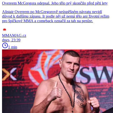
Overeem McGregora odepsal. Jeho tělo prý skončilo před pěti lety
Alistair Overeem po McGregorově neúspěšném návratu nevidí
důvod k dalšímu zápasu. Ir podle něj už nemá tělo ani životní režim
pro špičkové MMA a comeback označil za tah na peníze.
MMAMAG.cz
dnes, 23:39
1 min