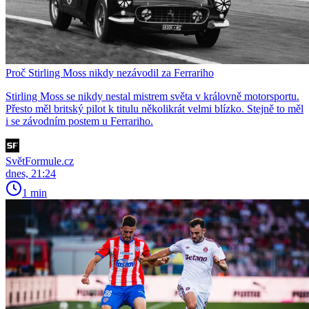
Proč Stirling Moss nikdy nezávodil za Ferrariho
Stirling Moss se nikdy nestal mistrem světa v královně motorsportu.
Přesto měl britský pilot k titulu několikrát velmi blízko. Stejně to měl
i se závodním postem u Ferrariho.
SvětFormule.cz
dnes, 21:24
1 min