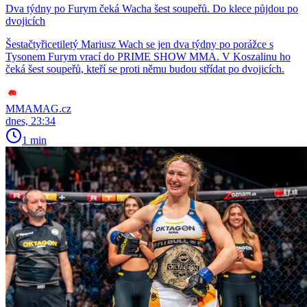
Dva týdny po Furym čeká Wacha šest soupeřů. Do klece půjdou po
dvojicích
Šestačtyřicetiletý Mariusz Wach se jen dva týdny po porážce s
Tysonem Furym vrací do PRIME SHOW MMA. V Koszalinu ho
čeká šest soupeřů, kteří se proti němu budou střídat po dvojicích.
MMAMAG.cz
dnes, 23:34
1 min