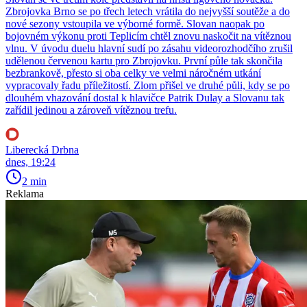
Zbrojovka Brno se po třech letech vrátila do nejvyšší soutěže a do
nové sezony vstoupila ve výborné formě. Slovan naopak po
bojovném výkonu proti Teplicím chtěl znovu naskočit na vítěznou
vlnu. V úvodu duelu hlavní sudí po zásahu videorozhodčího zrušil
udělenou červenou kartu pro Zbrojovku. První půle tak skončila
bezbrankově, přesto si oba celky ve velmi náročném utkání
vypracovaly řadu příležitostí. Zlom přišel ve druhé půli, kdy se po
dlouhém vhazování dostal k hlavičce Patrik Dulay a Slovanu tak
zařídil jedinou a zároveň vítěznou trefu.
Liberecká Drbna
dnes, 19:24
2 min
Reklama