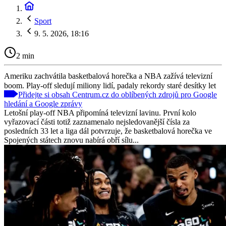
Sport
9. 5. 2026, 18:16
2 min
Ameriku zachvátila basketbalová horečka a NBA zažívá televizní
boom. Play-off sledují miliony lidí, padaly rekordy staré desítky let
Přidejte si obsah Centrum.cz do oblíbených zdrojů pro Google
hledání a Google zprávy
Letošní play-off NBA připomíná televizní lavinu. První kolo
vyřazovací části totiž zaznamenalo nejsledovanější čísla za
posledních 33 let a liga dál potvrzuje, že basketbalová horečka ve
Spojených státech znovu nabírá obří sílu...