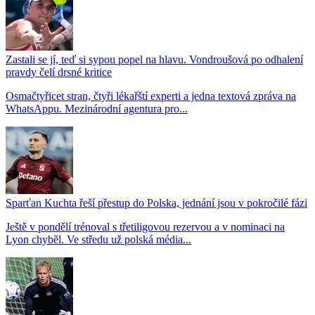
Zastali se jí, teď si sypou popel na hlavu. Vondroušová po odhalení
pravdy čelí drsné kritice
Osmačtyřicet stran, čtyři lékařští experti a jedna textová zpráva na
WhatsAppu. Mezinárodní agentura pro...
Sparťan Kuchta řeší přestup do Polska, jednání jsou v pokročilé fázi
Ještě v pondělí trénoval s třetiligovou rezervou a v nominaci na
Lyon chyběl. Ve středu už polská média...