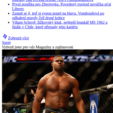
První porážka pro Zbrojovku. Povedený rozjezd nováčka uťal
Liberec
Zastali se jí, teď si sypou popel na hlavu. Vondroušová po
odhalení pravdy čelí drsné kritice
Viliam Schrojf: žižkovský kluk, nejlepší brankář MS 1962 a
finále v Chile, které přepsaly jeho kariéru
Zobrazit více
Sport
Vybrali jsme pro vás
Magazíny a zajímavosti