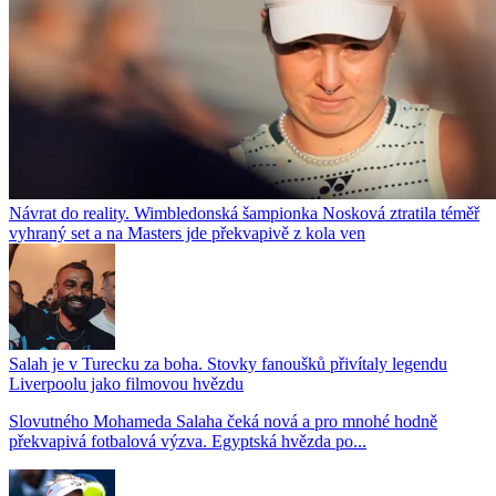
Návrat do reality. Wimbledonská šampionka Nosková ztratila téměř
vyhraný set a na Masters jde překvapivě z kola ven
Salah je v Turecku za boha. Stovky fanoušků přivítaly legendu
Liverpoolu jako filmovou hvězdu
Slovutného Mohameda Salaha čeká nová a pro mnohé hodně
překvapivá fotbalová výzva. Egyptská hvězda po...