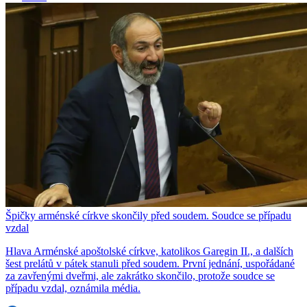
Špičky arménské církve skončily před soudem. Soudce se případu
vzdal
Hlava Arménské apoštolské církve, katolikos Garegin II., a dalších
šest prelátů v pátek stanuli před soudem. První jednání, uspořádané
za zavřenými dveřmi, ale zakrátko skončilo, protože soudce se
případu vzdal, oznámila média.