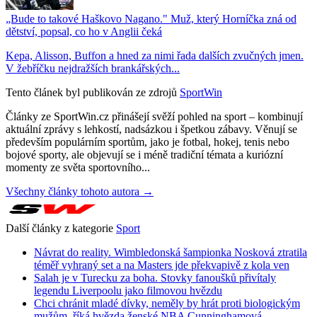
„Bude to takové Haškovo Nagano." Muž, který Horníčka zná od
dětství, popsal, co ho v Anglii čeká
Kepa, Alisson, Buffon a hned za nimi řada dalších zvučných jmen.
V žebříčku nejdražších brankářských...
Tento článek byl publikován ze zdrojů
SportWin
Články ze SportWin.cz přinášejí svěží pohled na sport – kombinují
aktuální zprávy s lehkostí, nadsázkou i špetkou zábavy. Věnují se
především populárním sportům, jako je fotbal, hokej, tenis nebo
bojové sporty, ale objevují se i méně tradiční témata a kuriózní
momenty ze světa sportovního...
Všechny články tohoto autora →
Další články z kategorie
Sport
Návrat do reality. Wimbledonská šampionka Nosková ztratila
téměř vyhraný set a na Masters jde překvapivě z kola ven
Salah je v Turecku za boha. Stovky fanoušků přivítaly
legendu Liverpoolu jako filmovou hvězdu
Chci chránit mladé dívky, neměly by hrát proti biologickým
mužům, říká hvězda ženské NBA Cunninghamová