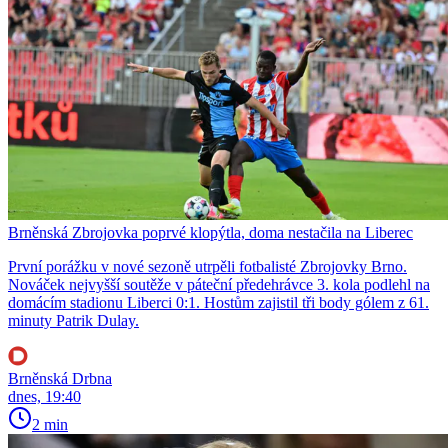
Brněnská Zbrojovka poprvé klopýtla, doma nestačila na Liberec
První porážku v nové sezoně utrpěli fotbalisté Zbrojovky Brno.
Nováček nejvyšší soutěže v páteční předehrávce 3. kola podlehl na
domácím stadionu Liberci 0:1. Hostům zajistil tři body gólem z 61.
minuty Patrik Dulay.
Brněnská Drbna
dnes, 19:40
2 min