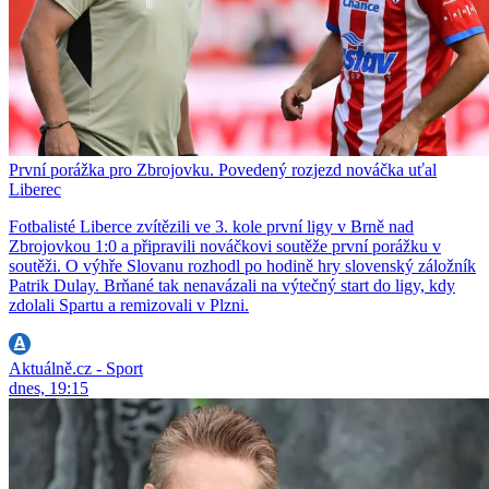
První porážka pro Zbrojovku. Povedený rozjezd nováčka uťal
Liberec
Fotbalisté Liberce zvítězili ve 3. kole první ligy v Brně nad
Zbrojovkou 1:0 a připravili nováčkovi soutěže první porážku v
soutěži. O výhře Slovanu rozhodl po hodině hry slovenský záložník
Patrik Dulay. Brňané tak nenavázali na výtečný start do ligy, kdy
zdolali Spartu a remizovali v Plzni.
Aktuálně.cz - Sport
dnes, 19:15