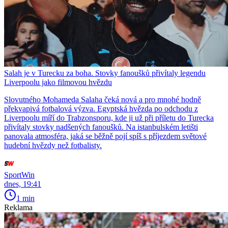
Salah je v Turecku za boha. Stovky fanoušků přivítaly legendu
Liverpoolu jako filmovou hvězdu
Slovutného Mohameda Salaha čeká nová a pro mnohé hodně
překvapivá fotbalová výzva. Egyptská hvězda po odchodu z
Liverpoolu míří do Trabzonsporu, kde ji už při příletu do Turecka
přivítaly stovky nadšených fanoušků. Na istanbulském letišti
panovala atmosféra, jaká se běžně pojí spíš s příjezdem světové
hudební hvězdy než fotbalisty.
SportWin
dnes, 19:41
1 min
Reklama