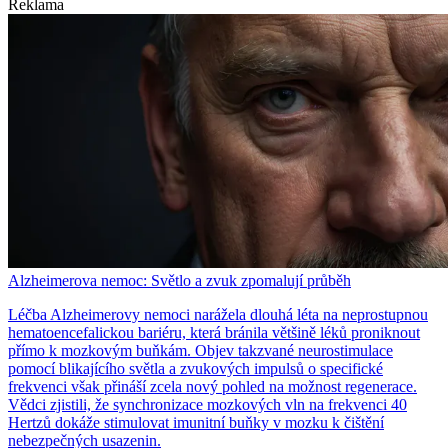
Reklama
Alzheimerova nemoc: Světlo a zvuk zpomalují průběh
Léčba Alzheimerovy nemoci narážela dlouhá léta na neprostupnou
hematoencefalickou bariéru, která bránila většině léků proniknout
přímo k mozkovým buňkám. Objev takzvané neurostimulace
pomocí blikajícího světla a zvukových impulsů o specifické
frekvenci však přináší zcela nový pohled na možnost regenerace.
Vědci zjistili, že synchronizace mozkových vln na frekvenci 40
Hertzů dokáže stimulovat imunitní buňky v mozku k čištění
nebezpečných usazenin.