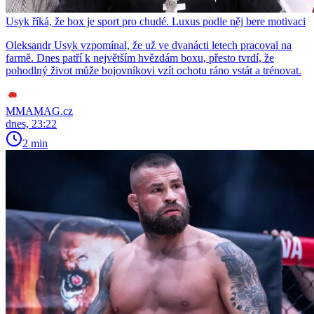
Usyk říká, že box je sport pro chudé. Luxus podle něj bere motivaci
Oleksandr Usyk vzpomínal, že už ve dvanácti letech pracoval na
farmě. Dnes patří k největším hvězdám boxu, přesto tvrdí, že
pohodlný život může bojovníkovi vzít ochotu ráno vstát a trénovat.
MMAMAG.cz
dnes, 23:22
2 min