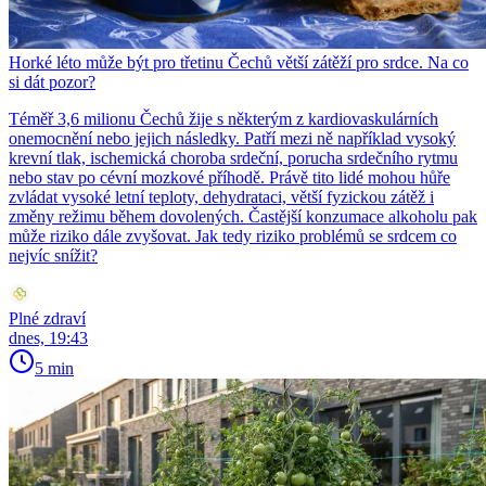
Horké léto může být pro třetinu Čechů větší zátěží pro srdce. Na co
si dát pozor?
Téměř 3,6 milionu Čechů žije s některým z kardiovaskulárních
onemocnění nebo jejich následky. Patří mezi ně například vysoký
krevní tlak, ischemická choroba srdeční, porucha srdečního rytmu
nebo stav po cévní mozkové příhodě. Právě tito lidé mohou hůře
zvládat vysoké letní teploty, dehydrataci, větší fyzickou zátěž i
změny režimu během dovolených. Častější konzumace alkoholu pak
může riziko dále zvyšovat. Jak tedy riziko problémů se srdcem co
nejvíc snížit?
Plné zdraví
dnes, 19:43
5 min