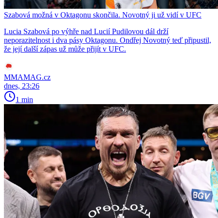
Szabová možná v Oktagonu skončila. Novotný ji už vidí v UFC
Lucia Szabová po výhře nad Lucií Pudilovou dál drží
neporazitelnost i dva pásy Oktagonu. Ondřej Novotný teď připustil,
že její další zápas už může přijít v UFC.
MMAMAG.cz
dnes, 23:26
1 min