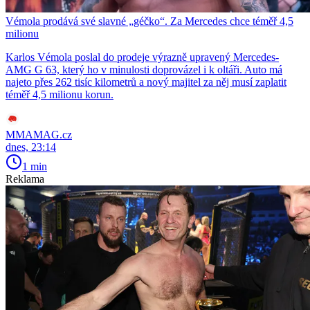
Vémola prodává své slavné „géčko“. Za Mercedes chce téměř 4,5
milionu
Karlos Vémola poslal do prodeje výrazně upravený Mercedes-
AMG G 63, který ho v minulosti doprovázel i k oltáři. Auto má
najeto přes 262 tisíc kilometrů a nový majitel za něj musí zaplatit
téměř 4,5 milionu korun.
MMAMAG.cz
dnes, 23:14
1 min
Reklama