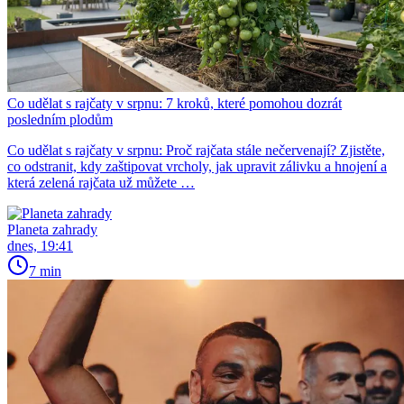
Co udělat s rajčaty v srpnu: 7 kroků, které pomohou dozrát
posledním plodům
Co udělat s rajčaty v srpnu: Proč rajčata stále nečervenají? Zjistěte,
co odstranit, kdy zaštipovat vrcholy, jak upravit zálivku a hnojení a
která zelená rajčata už můžete …
Planeta zahrady
dnes, 19:41
7 min