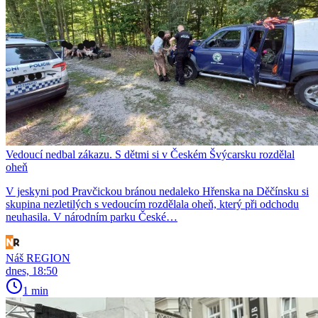
Vedoucí nedbal zákazu. S dětmi si v Českém Švýcarsku rozdělal
oheň
V jeskyni pod Pravčickou bránou nedaleko Hřenska na Děčínsku si
skupina nezletilých s vedoucím rozdělala oheň, který při odchodu
neuhasila. V národním parku České…
Náš REGION
dnes, 18:50
1 min