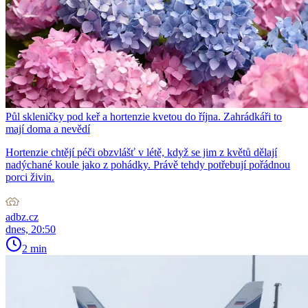
Půl skleničky pod keř a hortenzie kvetou do října. Zahrádkáři to
mají doma a nevědí
Hortenzie chtějí péči obzvlášť v létě, když se jim z květů dělají
nadýchané koule jako z pohádky. Právě tehdy potřebují pořádnou
porci živin.
adbz.cz
dnes, 20:50
2 min