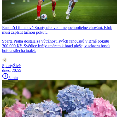
Fanoušci fotbalové Sparty předvedli nepochopitelné chování. Klub
musí zaplatit tučnou pokutu
Sparta Praha dostala za výtržnosti svých fanoušků v Brně pokutu
300 000 Kč. Světlice letěly směrem k hrací ploše, v sektoru hostů
hořela střecha toalet.
SportyŽivě
dnes, 20:55
3 min