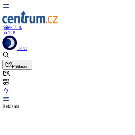
pátek 7. 8.
pá 7. 8.
18°C
Přihlášení
Reklama