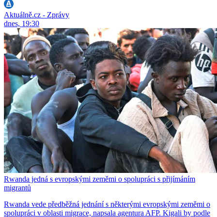
Aktuálně.cz - Zprávy
dnes, 19:30
Rwanda jedná s evropskými zeměmi o spolupráci s přijímáním
migrantů
Rwanda vede předběžná jednání s některými evropskými zeměmi o
spolupráci v oblasti migrace, napsala agentura AFP. Kigali by podle