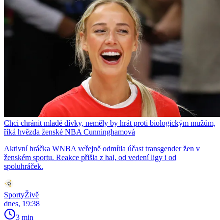
Chci chránit mladé dívky, neměly by hrát proti biologickým mužům,
říká hvězda ženské NBA Cunninghamová
Aktivní hráčka WNBA veřejně odmítla účast transgender žen v
ženském sportu. Reakce přišla z hal, od vedení ligy i od
spoluhráček.
SportyŽivě
dnes, 19:38
3 min