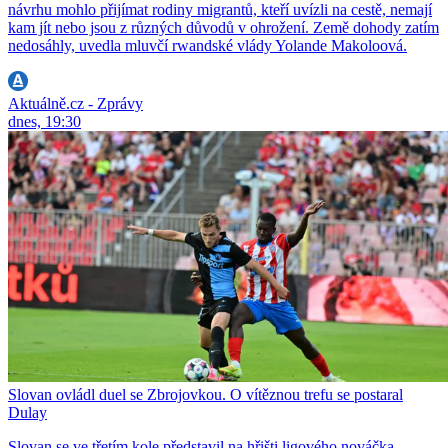
návrhu mohlo přijímat rodiny migrantů, kteří uvízli na cestě, nemají
kam jít nebo jsou z různých důvodů v ohrožení. Země dohody zatím
nedosáhly, uvedla mluvčí rwandské vlády Yolande Makoloová.
Aktuálně.cz - Zprávy
dnes, 19:30
Slovan ovládl duel se Zbrojovkou. O vítěznou trefu se postaral
Dulay
Slovan se ve třetím kole představil na hřišti ligového nováčka.