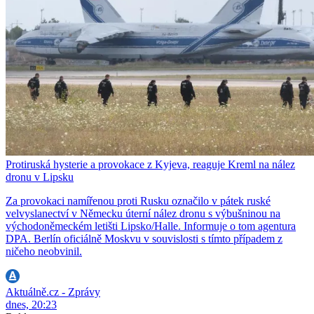
Protiruská hysterie a provokace z Kyjeva, reaguje Kreml na nález
dronu v Lipsku
Za provokaci namířenou proti Rusku označilo v pátek ruské
velvyslanectví v Německu úterní nález dronu s výbušninou na
východoněmeckém letišti Lipsko/Halle. Informuje o tom agentura
DPA. Berlín oficiálně Moskvu v souvislosti s tímto případem z
ničeho neobvinil.
Aktuálně.cz - Zprávy
dnes, 20:23