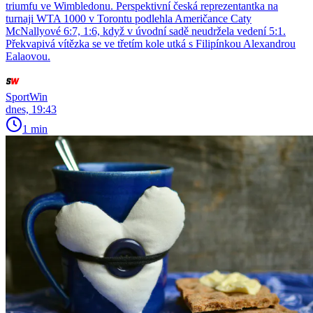
triumfu ve Wimbledonu. Perspektivní česká reprezentantka na
turnaji WTA 1000 v Torontu podlehla Američance Caty
McNallyové 6:7, 1:6, když v úvodní sadě neudržela vedení 5:1.
Překvapivá vítězka se ve třetím kole utká s Filipínkou Alexandrou
Ealaovou.
SportWin
dnes, 19:43
1 min