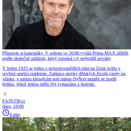
Připravte si kapesníky. V sobotu ve 20:00 vysílá Prima MAX příběh
podle skutečné události, který rozseká i ty nejtvrdší povahy
V lednu 1925 se jedno z nejizolovanějších míst na Zemi ocitlo v
sevření smrtící epidemie. Zatímco stovky dětských životů visely na
vlásku, v mrazu klesajícím pod minus čtyřicet stupňů se zrodil
hrdina, jehož jméno mělo být vymazáno z historie.
FAJNTIP.cz
dnes, 19:00
4 min