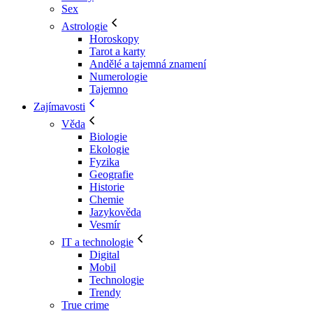
Sex
Astrologie
Horoskopy
Tarot a karty
Andělé a tajemná znamení
Numerologie
Tajemno
Zajímavosti
Věda
Biologie
Ekologie
Fyzika
Geografie
Historie
Chemie
Jazykověda
Vesmír
IT a technologie
Digital
Mobil
Technologie
Trendy
True crime