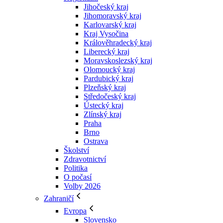
Jihočeský kraj
Jihomoravský kraj
Karlovarský kraj
Kraj Vysočina
Králověhradecký kraj
Liberecký kraj
Moravskoslezský kraj
Olomoucký kraj
Pardubický kraj
Plzeňský kraj
Středočeský kraj
Ústecký kraj
Zlínský kraj
Praha
Brno
Ostrava
Školství
Zdravotnictví
Politika
O počasí
Volby 2026
Zahraničí
Evropa
Slovensko