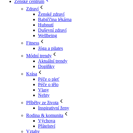
Ženské centrum
Zdraví
Ženské zdraví
Babiččina lékárna
Hubnutí
Duševní zdraví
Wellbeing
Fitness
Jóga a pilates
Módní trendy
Aktuální trendy
Doplňky
Krása
Péče o pleť
Péče o tělo
Vlasy
Nehty
Příběhy ze života
Inspirativní ženy
Rodina & komunita
Výchova
Přátelství
Vztahy