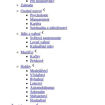
Pro hospodyňky
Zahrada
Osobní rozvoj
Psychologie
Management
Kariéra
Spiritualita a náboženství
Jídlo a vaření
Světová gastronomie
Levné vaření
Kulinářské triky
Mazlíčci
Kočky
Pejskové
Hobby
Modelářství
Včelařství
Rybaření
Letectví
Automobilismus
Adrenalin
Sběratelství
Houbaření