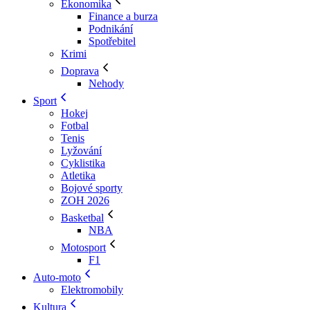
Ekonomika
Finance a burza
Podnikání
Spotřebitel
Krimi
Doprava
Nehody
Sport
Hokej
Fotbal
Tenis
Lyžování
Cyklistika
Atletika
Bojové sporty
ZOH 2026
Basketbal
NBA
Motosport
F1
Auto-moto
Elektromobily
Kultura