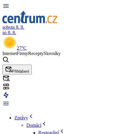
sobota 8. 8.
so 8. 8.
27°C
Internet
Firmy
Recepty
Slovníky
Přihlášení
Zprávy
Domácí
Regionální