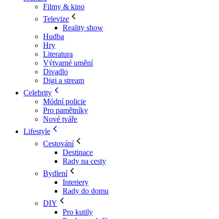
Filmy & kino
Televize
Reality show
Hudba
Hry
Literatura
Výtvarné umění
Divadlo
Digi a stream
Celebrity
Módní policie
Pro pamětníky
Nové tváře
Lifestyle
Cestování
Destinace
Rady na cesty
Bydlení
Interiery
Rady do domu
DIY
Pro kutily