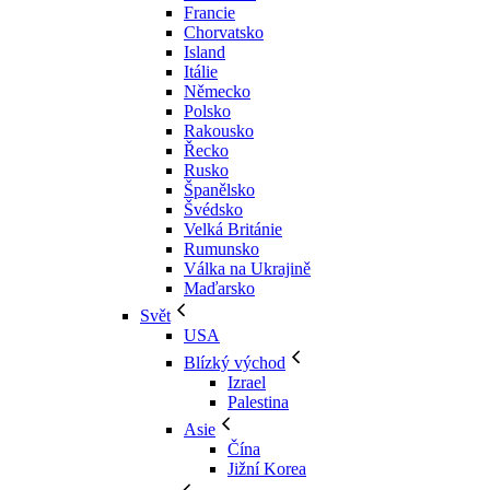
Francie
Chorvatsko
Island
Itálie
Německo
Polsko
Rakousko
Řecko
Rusko
Španělsko
Švédsko
Velká Británie
Rumunsko
Válka na Ukrajině
Maďarsko
Svět
USA
Blízký východ
Izrael
Palestina
Asie
Čína
Jižní Korea