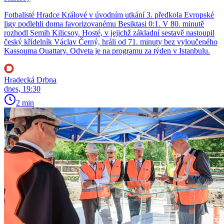
Fotbalisté Hradce Králové v úvodním utkání 3. předkola Evropské
ligy podlehli doma favorizovanému Besiktasi 0:1. V 80. minutě
rozhodl Semih Kilicsoy. Hosté, v jejichž základní sestavě nastoupil
český křídelník Václav Černý, hráli od 71. minuty bez vyloučeného
Kassouma Ouattary. Odveta je na programu za týden v Istanbulu.
Hradecká Drbna
dnes, 19:30
2 min