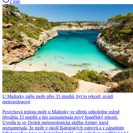
2 min
U Mallorky mělo moře přes 33 stupňů, byl to rekord, uvádí
meteorologové
Povrchová teplota moře u Mallorky ve středu odpoledne mírně
přesáhla 33 stupňů a tím zaznamenala nový španělský rekord.
Uvedla to ve čtvrtek meteorologická služba Aemet, která
poznamenala, že moře v okolí Baleárských ostrovů a v západním