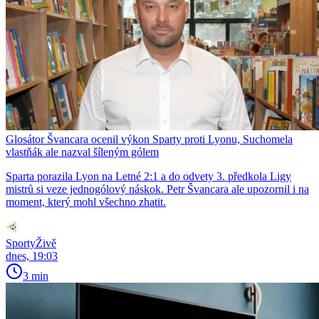
Glosátor Švancara ocenil výkon Sparty proti Lyonu, Suchomela
vlastňák ale nazval šíleným gólem
Sparta porazila Lyon na Letné 2:1 a do odvety 3. předkola Ligy
mistrů si veze jednogólový náskok. Petr Švancara ale upozornil i na
moment, který mohl všechno zhatit.
SportyŽivě
dnes, 19:03
3 min