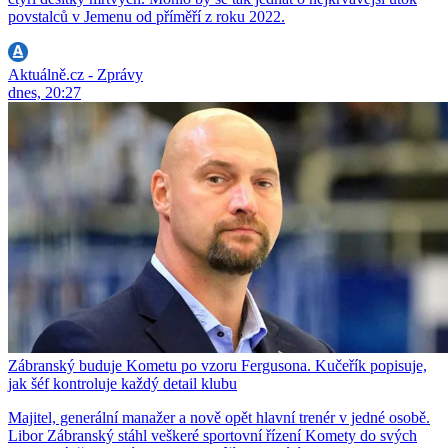
povstalců v Jemenu od příměří z roku 2022.
Aktuálně.cz - Zprávy
dnes, 20:27
Zábranský buduje Kometu po vzoru Fergusona. Kučeřík popisuje,
jak šéf kontroluje každý detail klubu
Majitel, generální manažer a nově opět hlavní trenér v jedné osobě.
Libor Zábranský stáhl veškeré sportovní řízení Komety do svých