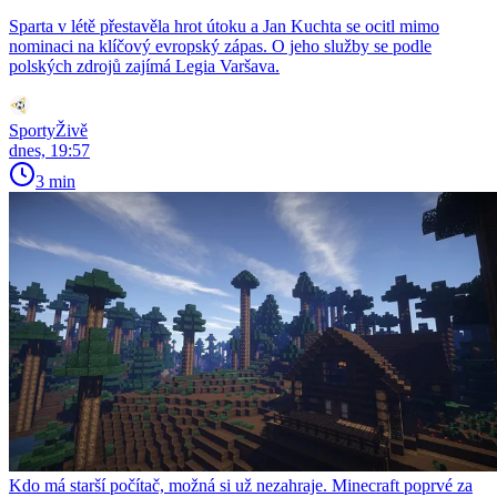
Sparta v létě přestavěla hrot útoku a Jan Kuchta se ocitl mimo
nominaci na klíčový evropský zápas. O jeho služby se podle
polských zdrojů zajímá Legia Varšava.
SportyŽivě
dnes, 19:57
3 min
Kdo má starší počítač, možná si už nezahraje. Minecraft poprvé za