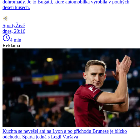
dohromady. Je to Bugatti, které automobilka vyrobila v pouhých
deseti kusech.
SportyŽivě
dnes, 20:16
4 min
Reklama
Kuchta se nevešel ani na Lyon a po příchodu Brunese je blízko
odchodu. Sparta jedná s Legií Varšava