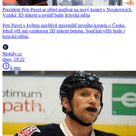
Prezident Petr Pavel se přijel podívat na nový kostel v Neratovicích.
Vzniká 3D tiskem a uvnitř bude lezecká stěna
Petr Pavel v květnu navštívil staveniště prvního kostela v Česku,
jehož věž má vzniknout 3D tiskem betonu. Součástí věže bude i
lezecká stěna.
Mobify.cz
dnes, 19:22
4 min