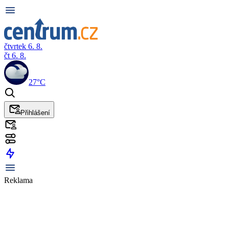
čtvrtek 6. 8.
čt 6. 8.
27°C
Přihlášení
Reklama