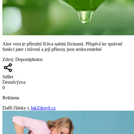
Aloe vera je přírodní šťáva nabitá živinami. Přispívá ke správné
funkci jater i trávení a její přínosy jsou nedocenitelné
Zdroj
:
Depositphotos
Sdílet
Denní
výzva
0
Reklama
Další články z
JakZdravě.cz