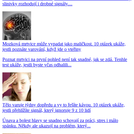
slinivky rozhodují i drobné signály....
Mozková mrtvice může vypadat jako maličkost. 10 otázek ukáže,
jestli poznáte varování, když jde o vteřiny
Poznat mrtvici na první pohled není tak snadné, jak se zdá. Tenhle
test ukáže, jestli byste včas odhalili...
Tělo varuje týdny dopředu a vy to řešíte kávou. 10 otázek ukáže,
jestli přehlížíte signál, který ignoruje 9 z 10 lidí
Únava a bolest hlavy se snadno schovají za práci, stres i málo
spánku. Někdy ale ukazují na problém, který...