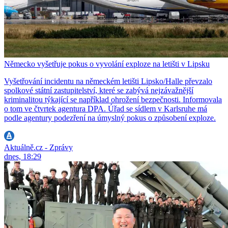
Německo vyšetřuje pokus o vyvolání exploze na letišti v Lipsku
Vyšetřování incidentu na německém letišti Lipsko/Halle převzalo
spolkové státní zastupitelství, které se zabývá nejzávažnější
kriminalitou týkající se například ohrožení bezpečnosti. Informovala
o tom ve čtvrtek agentura DPA. Úřad se sídlem v Karlsruhe má
podle agentury podezření na úmyslný pokus o způsobení exploze.
Aktuálně.cz - Zprávy
dnes, 18:29