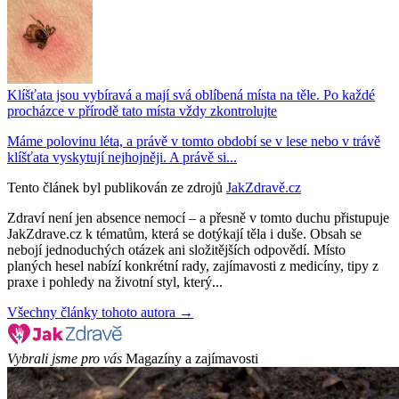
Klíšťata jsou vybíravá a mají svá oblíbená místa na těle. Po každé
procházce v přírodě tato místa vždy zkontrolujte
Máme polovinu léta, a právě v tomto období se v lese nebo v trávě
klíšťata vyskytují nejhojněji. A právě si...
Tento článek byl publikován ze zdrojů
JakZdravě.cz
Zdraví není jen absence nemocí – a přesně v tomto duchu přistupuje
JakZdrave.cz k tématům, která se dotýkají těla i duše. Obsah se
nebojí jednoduchých otázek ani složitějších odpovědí. Místo
planých hesel nabízí konkrétní rady, zajímavosti z medicíny, tipy z
praxe i pohledy na životní styl, který...
Všechny články tohoto autora →
Vybrali jsme pro vás
Magazíny a zajímavosti