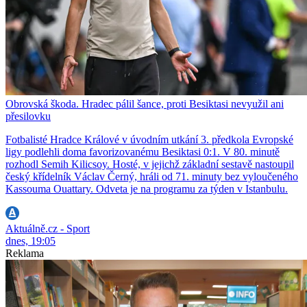
Obrovská škoda. Hradec pálil šance, proti Besiktasi nevyužil ani
přesilovku
Fotbalisté Hradce Králové v úvodním utkání 3. předkola Evropské
ligy podlehli doma favorizovanému Besiktasi 0:1. V 80. minutě
rozhodl Semih Kilicsoy. Hosté, v jejichž základní sestavě nastoupil
český křídelník Václav Černý, hráli od 71. minuty bez vyloučeného
Kassouma Ouattary. Odveta je na programu za týden v Istanbulu.
Aktuálně.cz - Sport
dnes, 19:05
Reklama