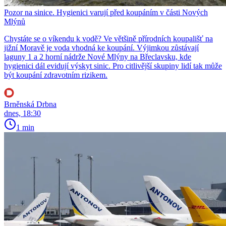
Pozor na sinice. Hygienici varují před koupáním v části Nových
Mlýnů
Chystáte se o víkendu k vodě? Ve většině přírodních koupališť na
jižní Moravě je voda vhodná ke koupání. Výjimkou zůstávají
laguny 1 a 2 horní nádrže Nové Mlýny na Břeclavsku, kde
hygienici dál evidují výskyt sinic. Pro citlivější skupiny lidí tak může
být koupání zdravotním rizikem.
Brněnská Drbna
dnes, 18:30
1 min