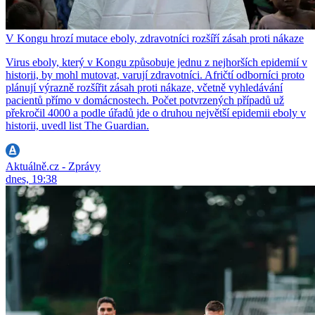
V Kongu hrozí mutace eboly, zdravotníci rozšíří zásah proti nákaze
Virus eboly, který v Kongu způsobuje jednu z nejhorších epidemií v
historii, by mohl mutovat, varují zdravotníci. Afričtí odborníci proto
plánují výrazně rozšířit zásah proti nákaze, včetně vyhledávání
pacientů přímo v domácnostech. Počet potvrzených případů už
překročil 4000 a podle úřadů jde o druhou největší epidemii eboly v
historii, uvedl list The Guardian.
Aktuálně.cz - Zprávy
dnes, 19:38