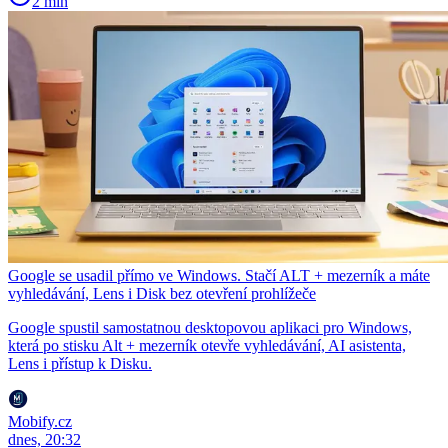
2 min
Google se usadil přímo ve Windows. Stačí ALT + mezerník a máte
vyhledávání, Lens i Disk bez otevření prohlížeče
Google spustil samostatnou desktopovou aplikaci pro Windows,
která po stisku Alt + mezerník otevře vyhledávání, AI asistenta,
Lens i přístup k Disku.
Mobify.cz
dnes, 20:32