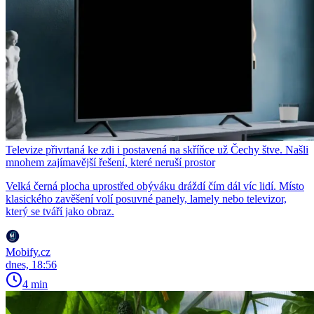
Televize přivrtaná ke zdi i postavená na skříňce už Čechy štve. Našli
mnohem zajímavější řešení, které neruší prostor
Velká černá plocha uprostřed obýváku dráždí čím dál víc lidí. Místo
klasického zavěšení volí posuvné panely, lamely nebo televizor,
který se tváří jako obraz.
Mobify.cz
dnes, 18:56
4 min