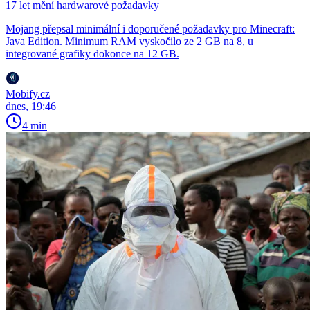
17 let mění hardwarové požadavky
Mojang přepsal minimální i doporučené požadavky pro Minecraft:
Java Edition. Minimum RAM vyskočilo ze 2 GB na 8, u
integrované grafiky dokonce na 12 GB.
Mobify.cz
dnes, 19:46
4 min