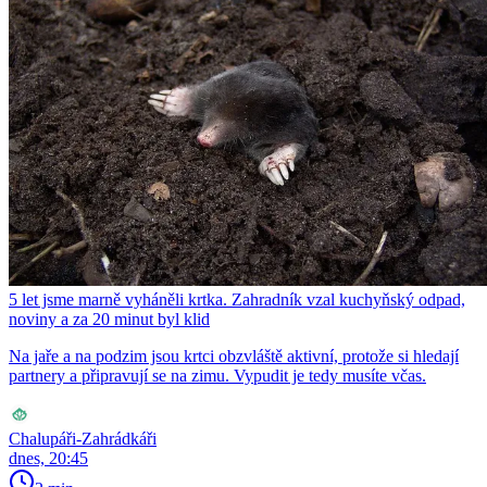
5 let jsme marně vyháněli krtka. Zahradník vzal kuchyňský odpad,
noviny a za 20 minut byl klid
Na jaře a na podzim jsou krtci obzvláště aktivní, protože si hledají
partnery a připravují se na zimu. Vypudit je tedy musíte včas.
Chalupáři-Zahrádkáři
dnes, 20:45