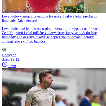
Levandulový sirup z levandule lékařské: Fialová letní zásoba do
limonády, čaje i dezertů
Levandule není jen okrasa u plotu, která dobře vypadá na fotkách.
Ze 100 gramů květů uděláte voňavý sirup, který se hodí do čaje,
limonády i na dezerty, a když se nepřežene louhování, nebude
chutnat jako skříň po babičce.
Cooky.cz
dnes, 19:12
3 min