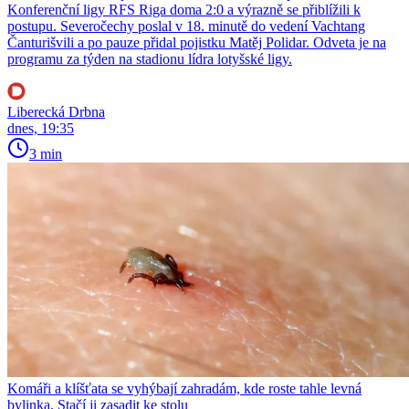
Konferenční ligy RFS Riga doma 2:0 a výrazně se přiblížili k
postupu. Severočechy poslal v 18. minutě do vedení Vachtang
Čanturišvili a po pauze přidal pojistku Matěj Polidar. Odveta je na
programu za týden na stadionu lídra lotyšské ligy.
Liberecká Drbna
dnes, 19:35
3 min
Komáři a klíšťata se vyhýbají zahradám, kde roste tahle levná
bylinka. Stačí ji zasadit ke stolu