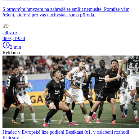
S otravným hmyzem na zahradě se smířit nemusíte. Pomůže vám
řešení, které si pro vás nachystala sama příroda.
adbz.cz
dnes, 19:34
2 min
Reklama
Hradec v Evropské lize podlehl Besiktasi 0:1, v oslabení rozhodl
Kilicsoy