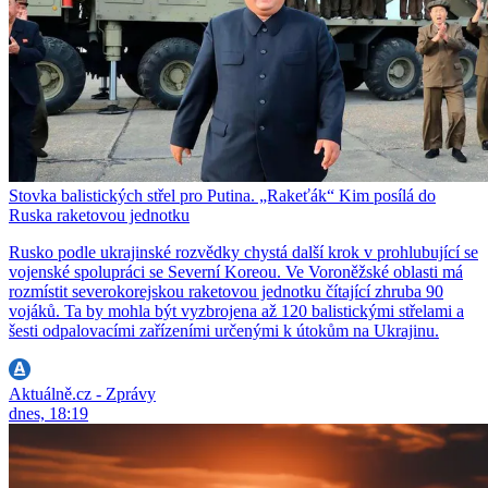
Stovka balistických střel pro Putina. „Rakeťák“ Kim posílá do
Ruska raketovou jednotku
Rusko podle ukrajinské rozvědky chystá další krok v prohlubující se
vojenské spolupráci se Severní Koreou. Ve Voroněžské oblasti má
rozmístit severokorejskou raketovou jednotku čítající zhruba 90
vojáků. Ta by mohla být vyzbrojena až 120 balistickými střelami a
šesti odpalovacími zařízeními určenými k útokům na Ukrajinu.
Aktuálně.cz - Zprávy
dnes, 18:19