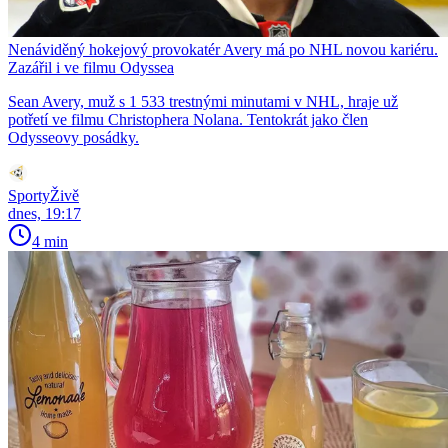
Nenáviděný hokejový provokatér Avery má po NHL novou kariéru.
Zazářil i ve filmu Odyssea
Sean Avery, muž s 1 533 trestnými minutami v NHL, hraje už
potřetí ve filmu Christophera Nolana. Tentokrát jako člen
Odysseovy posádky.
SportyŽivě
dnes, 19:17
4 min