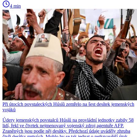
4 min
Při útocích povstaleckých Húsíů zemřelo na šest desítek jemenských
vojáků
Údery jemenských povstalců Húsíů na provládní jednotky zabily 58
lidí, řekl ve čtvrtek nejmenovaný vojenský zdroj agentuře AFP.
Zraněných jsou podle něj desítky. Předchozí údaje uváděly zhruba
čtyři desítky mrtvých. Mohlo by se tak jednat o nejkrvavější útok