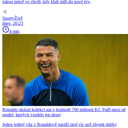
rukou právě ve chvíli, kdy klub míří do nové éry.
SportyŽivě
dnes, 20:23
4 min
Ronaldo ukázal kolekci aut v hodnotě 700 milionů Kč. Patří mezi ně
model, kterých vzniklo jen deset
Jeden jediný vůz v Ronaldově garáži stojí víc než zbytek sbírky