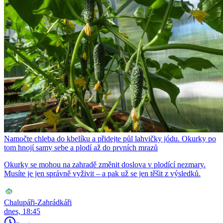
Namočte chleba do kbelíku a přidejte půl lahvičky jódu. Okurky po
tom hnojí samy sebe a plodí až do prvních mrazů
Okurky se mohou na zahradě změnit doslova v plodící nezmary.
Musíte je jen správně vyživit – a pak už se jen těšit z výsledků.
Chalupáři-Zahrádkáři
dnes, 18:45