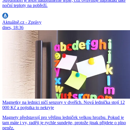
Středomoří je letos nadprůměrně teplé, což ovlivňuje například také
noční teploty na pobřeží.
Aktuálně.cz - Zprávy
dnes, 18:36
Magnetky na lednici ničí senzory v dveřích. Nová lednička stojí 12
000 Kč a pojistka to nekryje
Magnety představují pro většinu ledniček velkou hrozbu. Pokud je
tam máte i vy, raději je rychle sundejte, protože jinak přijdete o plno
peněz.