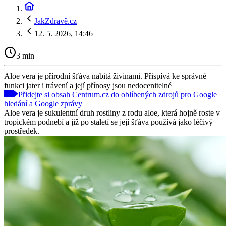
JakZdravě.cz
12. 5. 2026, 14:46
3 min
Aloe vera je přírodní šťáva nabitá živinami. Přispívá ke správné
funkci jater i trávení a její přínosy jsou nedocenitelné
Přidejte si obsah Centrum.cz do oblíbených zdrojů pro Google
hledání a Google zprávy
Aloe vera je sukulentní druh rostliny z rodu aloe, která hojně roste v
tropickém podnebí a již po staletí se její šťáva používá jako léčivý
prostředek.