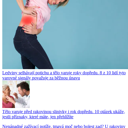
Ledviny selhávají potichu a tělo varuje roky dopředu. 8 z 10 lidí tyto
varovné signály považuje za běžnou únavu
Tělo varuje před rakovinou slinivky i rok dopředu. 10 otázek ukáže,
jestli příznaky, které máte, jen přehlížíte
Nenápadné zažívací potíže, tmavá moč nebo bolest zad? U rakoviny