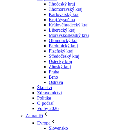
Jihočeský kraj
Jihomoravský kraj
Karlovarský kraj
Kraj Vysočina
Králověhradecký kraj
Liberecký kraj
Moravskoslezský kraj
Olomoucký kraj
Pardubický kraj
Plzeňský kraj
Středočeský kraj
Ústecký kraj
Zlínský kraj
Praha
Brno
Ostrava
Školství
Zdravotnictví
Politika
O počasí
Volby 2026
Zahraničí
Evropa
Slovensko