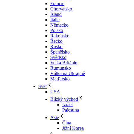
Francie
Chorvatsko
Island
Itálie
Německo
Polsko
Rakousko
Řecko
Rusko
Španělsko
Švédsko
Velká Británie
Rumunsko
Válka na Ukrajině
Maďarsko
Svět
USA
Blízký východ
Izrael
Palestina
Asie
Čína
Jižní Korea