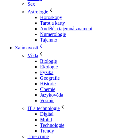
Sex
Astrologie
Horoskopy
Tarot a karty
Andělé a tajemná znamení
Numerologie
Tajemno
Zajímavosti
Věda
Biologie
Ekologie
Fyzika
Geografie
Historie
Chemie
Jazykověda
Vesmír
IT a technologie
Digital
Mobil
Technologie
Trendy
True crime