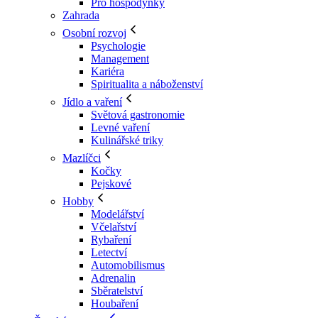
Pro hospodyňky
Zahrada
Osobní rozvoj
Psychologie
Management
Kariéra
Spiritualita a náboženství
Jídlo a vaření
Světová gastronomie
Levné vaření
Kulinářské triky
Mazlíčci
Kočky
Pejskové
Hobby
Modelářství
Včelařství
Rybaření
Letectví
Automobilismus
Adrenalin
Sběratelství
Houbaření