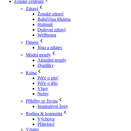
Ženské centrum
Zdraví
Ženské zdraví
Babiččina lékárna
Hubnutí
Duševní zdraví
Wellbeing
Fitness
Jóga a pilates
Módní trendy
Aktuální trendy
Doplňky
Krása
Péče o pleť
Péče o tělo
Vlasy
Nehty
Příběhy ze života
Inspirativní ženy
Rodina & komunita
Výchova
Přátelství
Vztahy