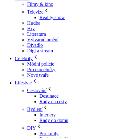
Filmy & kino
Televize
Reality show
Hudba
Hry
Literatura
Výtvarné umění
Divadlo
Digi a stream
Celebrity
Módní policie
Pro pamětníky
Nové tváře
Lifestyle
Cestování
Destinace
Rady na cesty
Bydlení
Interiery
Rady do domu
DIY
Pro kutily