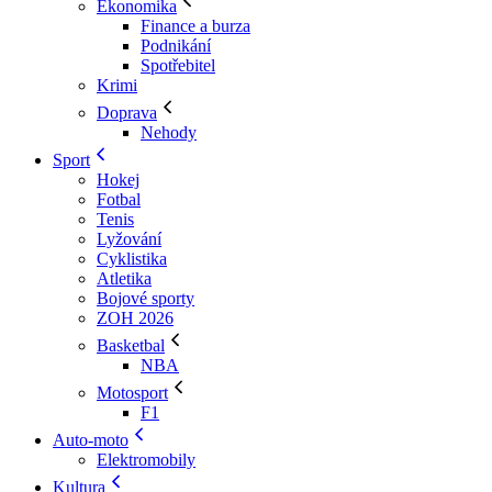
Ekonomika
Finance a burza
Podnikání
Spotřebitel
Krimi
Doprava
Nehody
Sport
Hokej
Fotbal
Tenis
Lyžování
Cyklistika
Atletika
Bojové sporty
ZOH 2026
Basketbal
NBA
Motosport
F1
Auto-moto
Elektromobily
Kultura