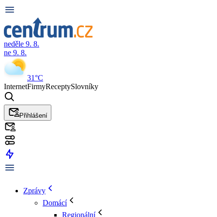
neděle 9. 8.
ne 9. 8.
31°C
Internet
Firmy
Recepty
Slovníky
Přihlášení
Zprávy
Domácí
Regionální