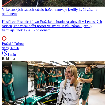
V Letenských sadech začalo hořet, tramvaje jezdily kvůli zásahu
odklonem
Hasiči ze tří stanic i útvar Pražského hradu zasahovali v Letenských
sadech, kde začal hořet porost ve svahu. Kvůli zásahu jezdily
tramvaje linek 12 a 15 odklonem.
Pražská Drbna
dnes, 18:16
1 min
Reklama