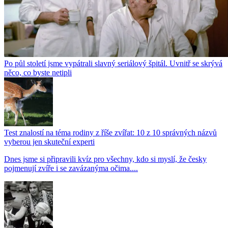
Po půl století jsme vypátrali slavný seriálový špitál. Uvnitř se skrývá
něco, co byste netipli
Test znalostí na téma rodiny z říše zvířat: 10 z 10 správných názvů
vyberou jen skuteční experti
Dnes jsme si připravili kvíz pro všechny, kdo si myslí, že česky
pojmenují zvíře i se zavázanýma očima....