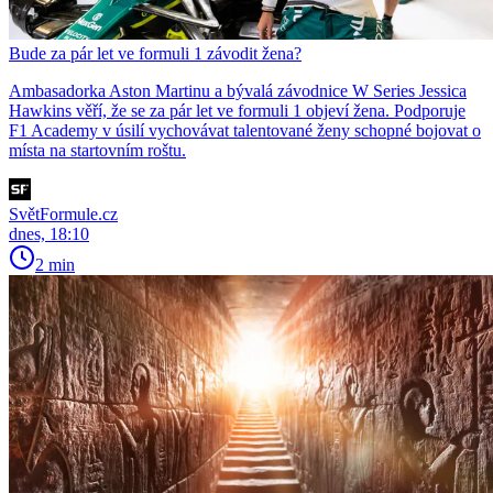
Bude za pár let ve formuli 1 závodit žena?
Ambasadorka Aston Martinu a bývalá závodnice W Series Jessica
Hawkins věří, že se za pár let ve formuli 1 objeví žena. Podporuje
F1 Academy v úsilí vychovávat talentované ženy schopné bojovat o
místa na startovním roštu.
SvětFormule.cz
dnes, 18:10
2 min