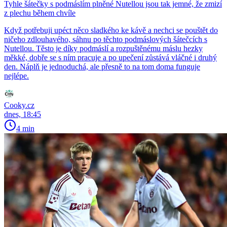
Tyhle šátečky s podmáslím plněné Nutellou jsou tak jemné, že zmizí
z plechu během chvíle
Když potřebuji upéct něco sladkého ke kávě a nechci se pouštět do
ničeho zdlouhavého, sáhnu po těchto podmáslových šátečcích s
Nutellou. Těsto je díky podmáslí a rozpuštěnému máslu hezky
měkké, dobře se s ním pracuje a po upečení zůstává vláčné i druhý
den. Náplň je jednoduchá, ale přesně to na tom doma funguje
nejlépe.
Cooky.cz
dnes, 18:45
4 min