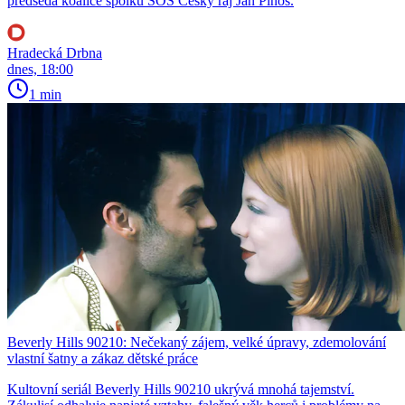
předseda koalice spolků SOS Český ráj Jan Piňos.
Hradecká Drbna
dnes, 18:00
1 min
Beverly Hills 90210: Nečekaný zájem, velké úpravy, zdemolování
vlastní šatny a zákaz dětské práce
Kultovní seriál Beverly Hills 90210 ukrývá mnohá tajemství.