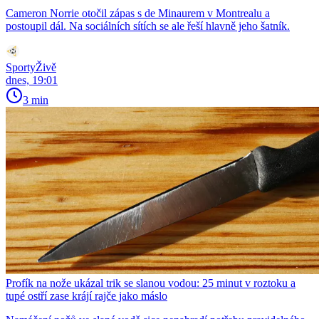
Cameron Norrie otočil zápas s de Minaurem v Montrealu a
postoupil dál. Na sociálních sítích se ale řeší hlavně jeho šatník.
SportyŽivě
dnes, 19:01
3 min
Profík na nože ukázal trik se slanou vodou: 25 minut v roztoku a
tupé ostří zase krájí rajče jako máslo