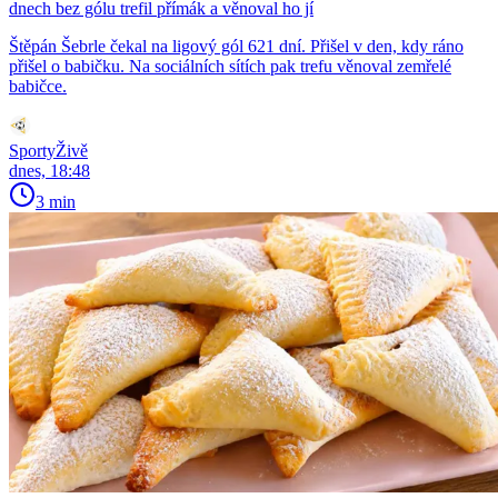
dnech bez gólu trefil přímák a věnoval ho jí
Štěpán Šebrle čekal na ligový gól 621 dní. Přišel v den, kdy ráno
přišel o babičku. Na sociálních sítích pak trefu věnoval zemřelé
babičce.
SportyŽivě
dnes, 18:48
3 min