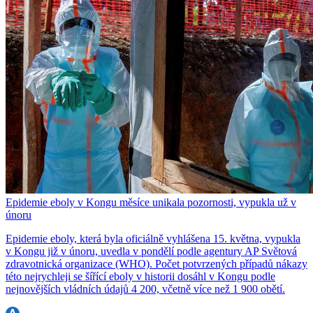
Epidemie eboly v Kongu měsíce unikala pozornosti, vypukla už v
únoru
Epidemie eboly, která byla oficiálně vyhlášena 15. května, vypukla
v Kongu již v únoru, uvedla v pondělí podle agentury AP Světová
zdravotnická organizace (WHO). Počet potvrzených případů nákazy
této nejrychleji se šířící eboly v historii dosáhl v Kongu podle
nejnovějších vládních údajů 4 200, včetně více než 1 900 obětí.