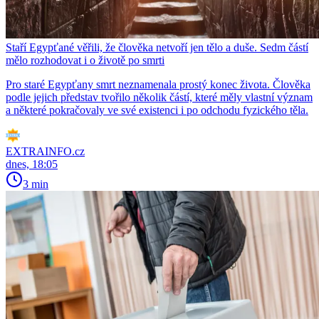
Staří Egypťané věřili, že člověka netvoří jen tělo a duše. Sedm částí
mělo rozhodovat i o životě po smrti
Pro staré Egypťany smrt neznamenala prostý konec života. Člověka
podle jejich představ tvořilo několik částí, které měly vlastní význam
a některé pokračovaly ve své existenci i po odchodu fyzického těla.
EXTRAINFO.cz
dnes, 18:05
3 min