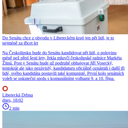
Do Senátu chce z obvodu v Libereckém kraji jen pět lidí, je to
nejméně za třicet let
Na Českolipsku bude do Senátu kandidovat pět lidí, o polovinu
méně než před šesti lety, řekla mluvčí českolipské radnice Markéta
Žitná. Post v Senátu bude už podruhé obhajovat Jiří Vosecký,
tentokrát ale jako nezávislý, kandidaturu oficiálně oznámili i další tři
lidé, svého kandidáta postavili také komunisté. První kolo senátních
voleb se uskuteční spolu s komunálními volbami 9. a 10. října.
Liberecká Drbna
dnes, 18:02
2 min