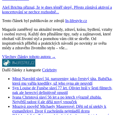
Aleš Brichta přiznal, že je dnes téměř slepý. Přesto zůstává aktivní a
koncertování se nechce rozhodně...
Tento článek byl publikován ze zdrojů
In-lifestyle.cz
Magazín zaměřený na aktuální trendy, zdraví, krásu, bydlení, vztahy
i osobní rozvoj. Každý den přinášíme tipy, rady a zajímavosti, které
obohatí váš životní styl a pomohou vám cítit se skvěle. Od
inspirativních příběhů a praktických návodů po novinky ze světa
módy a zdravého životního stylu – vše...
Všechny články tohoto autora →
Další články z kategorie
Celebrity
Mirai Navrátil slaví 34. narozeniny jako čerstvý táta. Babička,
která mu vařila knedlíky, už jeho syna ale neuvidí
Syn Louise de Funèse slaví 77 let. Olivier hrál v šesti filmech,
pak ale herectví definitivně opustil
Ivana Christová slaví 56 let a po letech výrazně zhubla.
Největší radost jí ale dělá nový vnouček
Mrazivá zpověď Michaely Maurerové: Děti od ní utekly k
exmanželovi, život jí zachránila nejmladší dcera