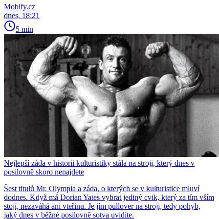
Mobify.cz
dnes, 18:21
5 min
Nejlepší záda v historii kulturistiky stála na stroji, který dnes v
posilovně skoro nenajdete
Šest titulů Mr. Olympia a záda, o kterých se v kulturistice mluví
dodnes. Když má Dorian Yates vybrat jediný cvik, který za tím vším
stojí, nezaváhá ani vteřinu. Je jím pullover na stroji, tedy pohyb,
jaký dnes v běžné posilovně sotva uvidíte.