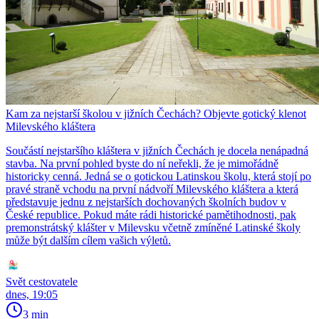
Kam za nejstarší školou v jižních Čechách? Objevte gotický klenot
Milevského kláštera
Součástí nejstaršího kláštera v jižních Čechách je docela nenápadná
stavba. Na první pohled byste do ní neřekli, že je mimořádně
historicky cenná. Jedná se o gotickou Latinskou školu, která stojí po
pravé straně vchodu na první nádvoří Milevského kláštera a která
představuje jednu z nejstarších dochovaných školních budov v
České republice. Pokud máte rádi historické pamětihodnosti, pak
premonstrátský klášter v Milevsku včetně zmíněné Latinské školy
může být dalším cílem vašich výletů.
Svět cestovatele
dnes, 19:05
3 min