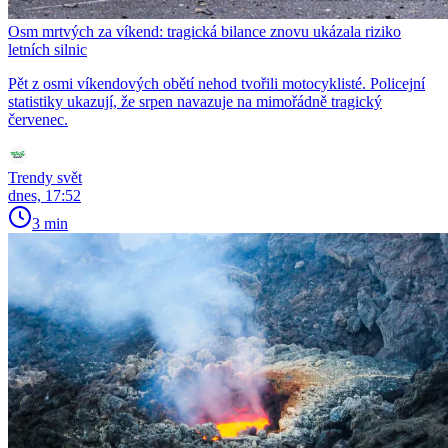
Osm mrtvých za víkend: tragická bilance znovu ukázala riziko
letních silnic
Pět z osmi víkendových obětí nehod tvořili motocyklisté. Policejní
statistiky ukazují, že srpen navazuje na mimořádně tragický
červenec.
Trendy svět
dnes, 17:52
3 min