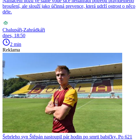
Namáčení nožů ve slané vodě sice nenahradí potřebu pravidelného
broušení, ale slouží jako účinná prevence, která udrží ostrost o něco
déle.
Chalupáři-Zahrádkáři
dnes, 18:50
2 min
Reklama
Šebrleho syn Štěpán nastoupil pár hodin po smrti babičky. Po 621