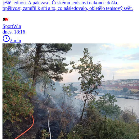
ještě jednou. A pak zase. Českému tenistovi nakonec došla
trpělivost, zamířil k síti a to, co následovalo, obletělo tenisový svět.
SportWin
dnes, 18:16
2 min