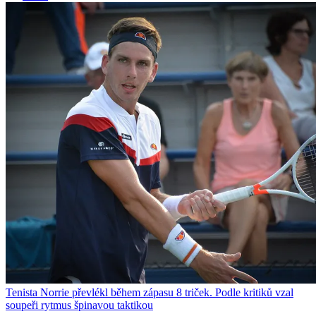
Tenista Norrie převlékl během zápasu 8 triček. Podle kritiků vzal
soupeři rytmus špinavou taktikou