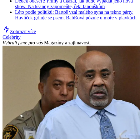
Dědek odešel z Primy a ukázal, jak bude vypadat jeho nová
show. Na kšandy zapomeňte, řekl fanouškům
Léto podle politiků: Bartoš vzal malého syna na tekno párty.
Havlíček griluje se psem, Babišová pózuje u moře v plavkách
Zobrazit více
Celebrity
Vybrali jsme pro vás
Magazíny a zajímavosti