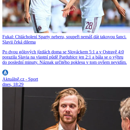
Fukal: Chlácholení Sparty neberu, soupeři nemáš dát takovou šanci.
Slavii čeká dilema
Po dvou gólových jízdách doma se Slováckem 5:1 a v Ostravě 4:0
porazila Slavia na vlastní půdě Pardubice jen 2:1 a bála se o výhru
do poslední minuty. Náznak určitého poklesu v tom ovšem nevidím.
Aktuálně.cz - Sport
dnes, 18:29