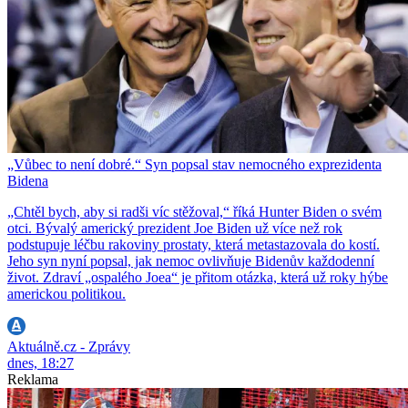
„Vůbec to není dobré.“ Syn popsal stav nemocného exprezidenta
Bidena
„Chtěl bych, aby si radši víc stěžoval,“ říká Hunter Biden o svém
otci. Bývalý americký prezident Joe Biden už více než rok
podstupuje léčbu rakoviny prostaty, která metastazovala do kostí.
Jeho syn nyní popsal, jak nemoc ovlivňuje Bidenův každodenní
život. Zdraví „ospalého Joea“ je přitom otázka, která už roky hýbe
americkou politikou.
Aktuálně.cz - Zprávy
dnes, 18:27
Reklama