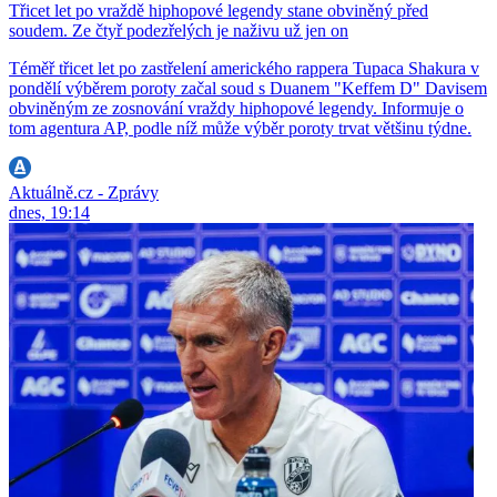
Třicet let po vraždě hiphopové legendy stane obviněný před
soudem. Ze čtyř podezřelých je naživu už jen on
Téměř třicet let po zastřelení amerického rappera Tupaca Shakura v
pondělí výběrem poroty začal soud s Duanem "Keffem D" Davisem
obviněným ze zosnování vraždy hiphopové legendy. Informuje o
tom agentura AP, podle níž může výběr poroty trvat většinu týdne.
Aktuálně.cz - Zprávy
dnes, 19:14