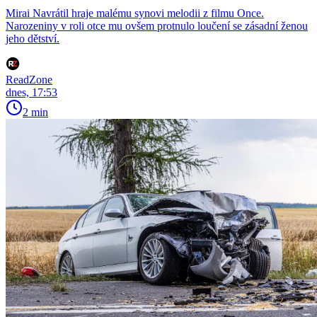
Mirai Navrátil hraje malému synovi melodii z filmu Once.
Narozeniny v roli otce mu ovšem protnulo loučení se zásadní ženou
jeho dětství.
ReadZone
dnes, 17:53
2 min