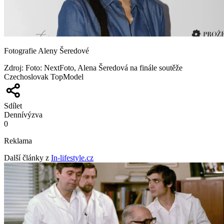
Fotografie Aleny Šeredové
Zdroj
:
Foto: NextFoto, Alena Šeredová na finále soutěže
Czechoslovak TopModel
Sdílet
Denní
výzva
0
Reklama
Další články z
In-lifestyle.cz