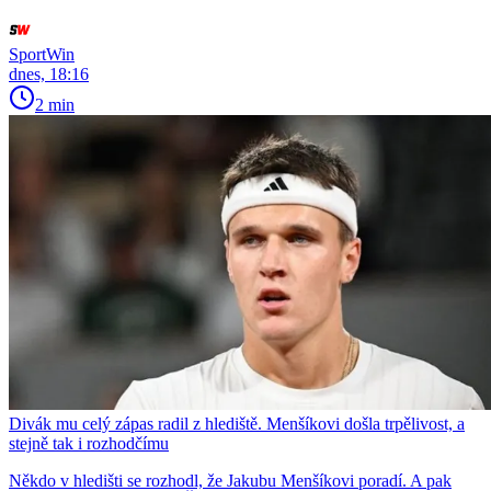
SportWin
dnes, 18:16
2 min
Divák mu celý zápas radil z hlediště. Menšíkovi došla trpělivost, a
stejně tak i rozhodčímu
Někdo v hledišti se rozhodl, že Jakubu Menšíkovi poradí. A pak