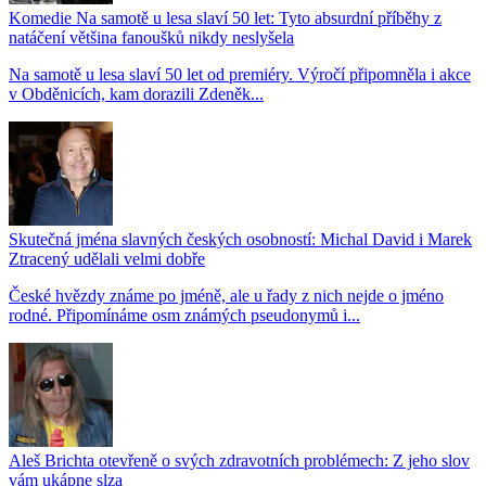
Komedie Na samotě u lesa slaví 50 let: Tyto absurdní příběhy z
natáčení většina fanoušků nikdy neslyšela
Na samotě u lesa slaví 50 let od premiéry. Výročí připomněla i akce
v Obděnicích, kam dorazili Zdeněk...
Skutečná jména slavných českých osobností: Michal David i Marek
Ztracený udělali velmi dobře
České hvězdy známe po jméně, ale u řady z nich nejde o jméno
rodné. Připomínáme osm známých pseudonymů i...
Aleš Brichta otevřeně o svých zdravotních problémech: Z jeho slov
vám ukápne slza