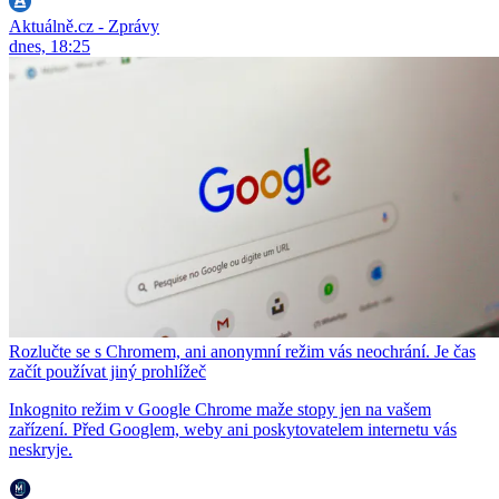
Aktuálně.cz - Zprávy
dnes, 18:25
Rozlučte se s Chromem, ani anonymní režim vás neochrání. Je čas
začít používat jiný prohlížeč
Inkognito režim v Google Chrome maže stopy jen na vašem
zařízení. Před Googlem, weby ani poskytovatelem internetu vás
neskryje.