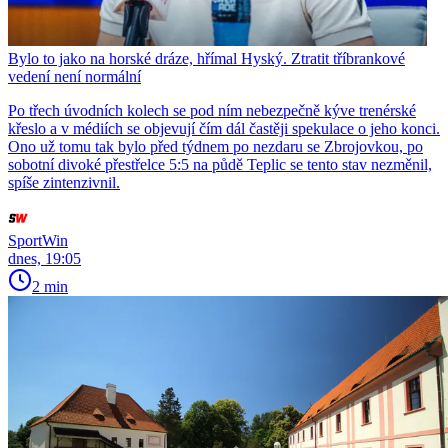
Bylo to jako na horské dráze, hřímal Hyský. Ztratit tříbrankové
vedení není normální
Po třech úvodních kolech se pod ním nebezpečně kýve trenérské
křeslo a v médiích se objevují čím dál častěji spekulace o jeho konci.
Ono už tomu tak bylo před týdnem po nezdaru se Zbrojovkou, po
sobotní divoké přestřelce 5:5 na půdě Teplic se tento stav nezměnil,
spíše zintenzivnil.
SportWin
dnes, 19:05
2 min