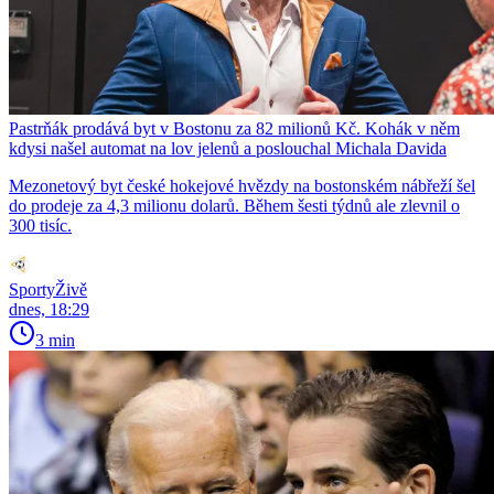
Pastrňák prodává byt v Bostonu za 82 milionů Kč. Kohák v něm
kdysi našel automat na lov jelenů a poslouchal Michala Davida
Mezonetový byt české hokejové hvězdy na bostonském nábřeží šel
do prodeje za 4,3 milionu dolarů. Během šesti týdnů ale zlevnil o
300 tisíc.
SportyŽivě
dnes, 18:29
3 min