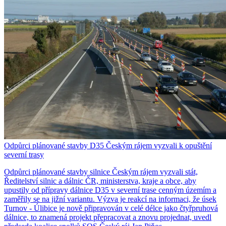
Odpůrci plánované stavby D35 Českým rájem vyzvali k opuštění
severní trasy
Odpůrci plánované stavby silnice Českým rájem vyzvali stát,
Ředitelství silnic a dálnic ČR, ministerstva, kraje a obce, aby
upustily od přípravy dálnice D35 v severní trase cenným územím a
zaměřily se na jižní variantu. Výzva je reakcí na informaci, že úsek
Turnov - Úlibice je nově připravován v celé délce jako čtyřpruhová
dálnice, to znamená projekt přepracovat a znovu projednat, uvedl