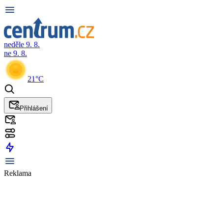
neděle 9. 8.
ne 9. 8.
21°C
Přihlášení
Reklama