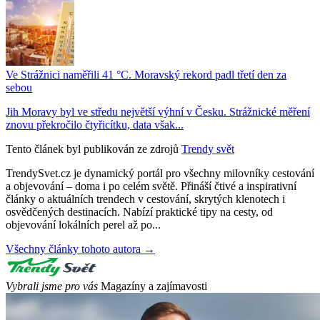
Ve Strážnici naměřili 41 °C. Moravský rekord padl třetí den za
sebou
Jih Moravy byl ve středu největší výhní v Česku. Strážnické měření
znovu překročilo čtyřicítku, data však...
Tento článek byl publikován ze zdrojů
Trendy svět
TrendySvet.cz je dynamický portál pro všechny milovníky cestování
a objevování – doma i po celém světě. Přináší čtivé a inspirativní
články o aktuálních trendech v cestování, skrytých klenotech i
osvědčených destinacích. Nabízí praktické tipy na cesty, od
objevování lokálních perel až po...
Všechny články tohoto autora →
Vybrali jsme pro vás
Magazíny a zajímavosti