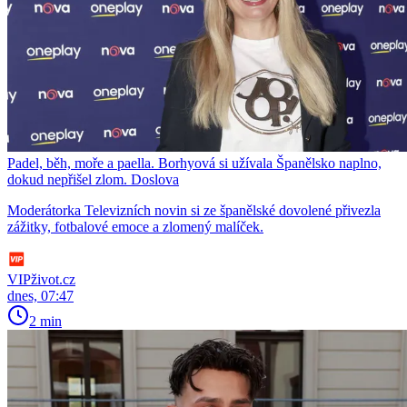
Padel, běh, moře a paella. Borhyová si užívala Španělsko naplno,
dokud nepřišel zlom. Doslova
Moderátorka Televizních novin si ze španělské dovolené přivezla
zážitky, fotbalové emoce a zlomený malíček.
VIPživot.cz
dnes, 07:47
2 min