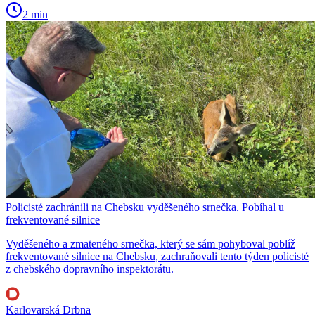
2 min
Policisté zachránili na Chebsku vyděšeného srnečka. Pobíhal u
frekventované silnice
Vyděšeného a zmateného srnečka, který se sám pohyboval poblíž
frekventované silnice na Chebsku, zachraňovali tento týden policisté
z chebského dopravního inspektorátu.
Karlovarská Drbna