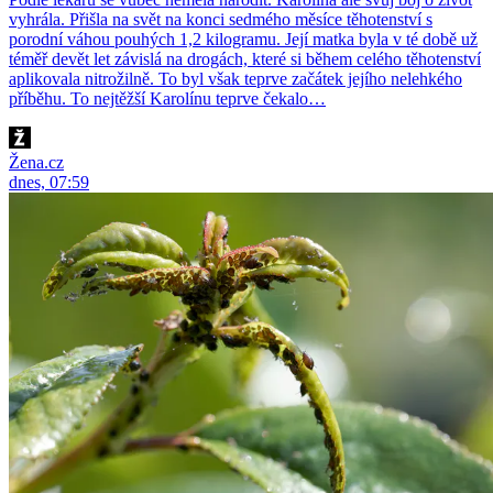
vyhrála. Přišla na svět na konci sedmého měsíce těhotenství s
porodní váhou pouhých 1,2 kilogramu. Její matka byla v té době už
téměř devět let závislá na drogách, které si během celého těhotenství
aplikovala nitrožilně. To byl však teprve začátek jejího nelehkého
příběhu. To nejtěžší Karolínu teprve čekalo…
Žena.cz
dnes, 07:59