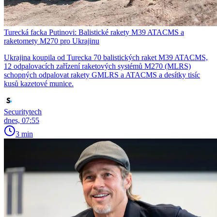
Turecká facka Putinovi: Balistické rakety M39 ATACMS a
raketomety M270 pro Ukrajinu
Ukrajina koupila od Turecka 70 balistických raket M39 ATACMS,
12 odpalovacích zařízení raketových systémů M270 (MLRS)
schopných odpalovat rakety GMLRS a ATACMS a desítky tisíc
kusů kazetové munice.
Securitytech
dnes, 07:55
3 min