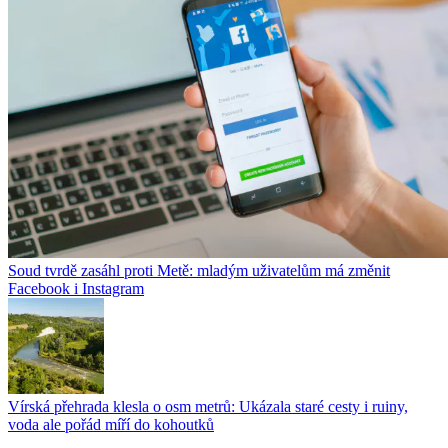
Soud tvrdě zasáhl proti Metě: mladým uživatelům má změnit
Facebook i Instagram
Vírská přehrada klesla o osm metrů: Ukázala staré cesty i ruiny,
voda ale pořád míří do kohoutků