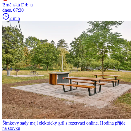
Brněnská Drbna
dnes, 07:30
2 min
Šimkovy sady mají elektrický gril s rezervací online. Hodina přijde
na stovku