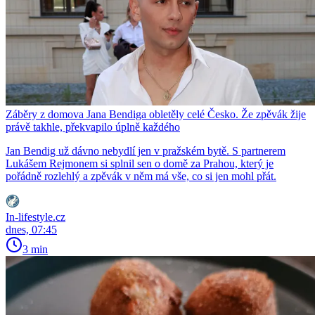
Záběry z domova Jana Bendiga obletěly celé Česko. Že zpěvák žije
právě takhle, překvapilo úplně každého
Jan Bendig už dávno nebydlí jen v pražském bytě. S partnerem
Lukášem Rejmonem si splnil sen o domě za Prahou, který je
pořádně rozlehlý a zpěvák v něm má vše, co si jen mohl přát.
In-lifestyle.cz
dnes, 07:45
3 min