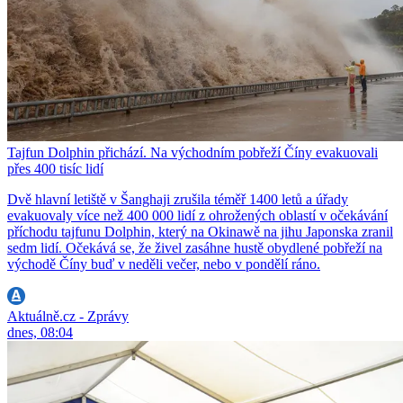
Tajfun Dolphin přichází. Na východním pobřeží Číny evakuovali
přes 400 tisíc lidí
Dvě hlavní letiště v Šanghaji zrušila téměř 1400 letů a úřady
evakuovaly více než 400 000 lidí z ohrožených oblastí v očekávání
příchodu tajfunu Dolphin, který na Okinawě na jihu Japonska zranil
sedm lidí. Očekává se, že živel zasáhne hustě obydlené pobřeží na
východě Číny buď v neděli večer, nebo v pondělí ráno.
Aktuálně.cz - Zprávy
dnes, 08:04