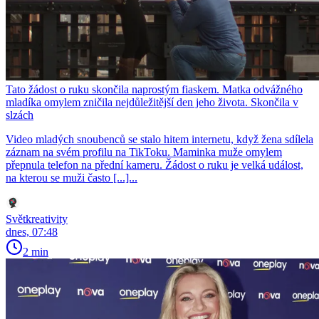
Tato žádost o ruku skončila naprostým fiaskem. Matka odvážného
mladíka omylem zničila nejdůležitější den jeho života. Skončila v
slzách
Video mladých snoubenců se stalo hitem internetu, když žena sdílela
záznam na svém profilu na TikToku. Maminka muže omylem
přepnula telefon na přední kameru. Žádost o ruku je velká událost,
na kterou se muži často [...]...
Světkreativity
dnes, 07:48
2 min