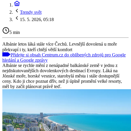
Trendy svět
15. 5. 2026, 05:18
5 min
Albánie letos láká stále více Čechů. Levnější dovolená u moře
překvapí i ty, kteří chtějí větší komfort
Přidejte si obsah Centrum.cz do oblíbených zdrojů pro Google
hledání a Google zprávy
Albánie se rychle mění z nenápadné balkánské země v jednu z
nejdiskutovanějších dovolenkových destinací Evropy. Láká na
Jónské moře, horské vesnice, starobylá města i stále dostupnější
ceny. Kdo ji chce poznat dřív, než ji úplně promění velké resorty,
měl by začít plánovat právě teď.