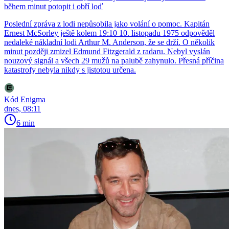
během minut potopit i obří loď
Poslední zpráva z lodi nepůsobila jako volání o pomoc. Kapitán
Ernest McSorley ještě kolem 19:10 10. listopadu 1975 odpověděl
nedaleké nákladní lodi Arthur M. Anderson, že se drží. O několik
minut později zmizel Edmund Fitzgerald z radaru. Nebyl vyslán
nouzový signál a všech 29 mužů na palubě zahynulo. Přesná příčina
katastrofy nebyla nikdy s jistotou určena.
Kód Enigma
dnes, 08:11
6 min