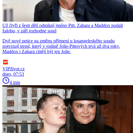
Už čtyři z šesti dětí odmítají jméno Pitt. Zahara a Maddox podali
žalobu, v září rozhodne soud
Dvě nové petice na změnu příjmení u losangeleského soudu
potvrzují trend, který v rodině Jolie-Pittových trvá už dva roky.
Maddox i Zahara chtějí být jen Jolie.
VIPživot.cz
dnes, 07:53
4 min