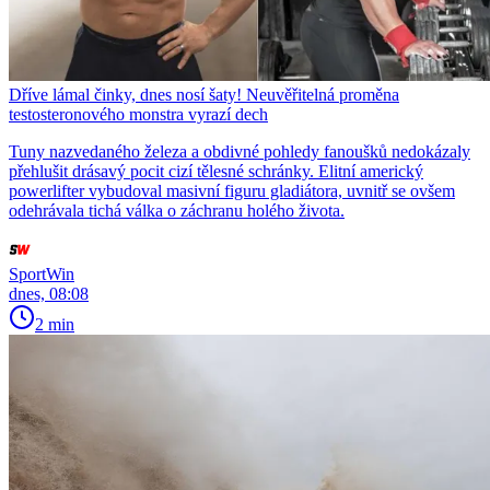
Dříve lámal činky, dnes nosí šaty! Neuvěřitelná proměna
testosteronového monstra vyrazí dech
Tuny nazvedaného železa a obdivné pohledy fanoušků nedokázaly
přehlušit drásavý pocit cizí tělesné schránky. Elitní americký
powerlifter vybudoval masivní figuru gladiátora, uvnitř se ovšem
odehrávala tichá válka o záchranu holého života.
SportWin
dnes, 08:08
2 min