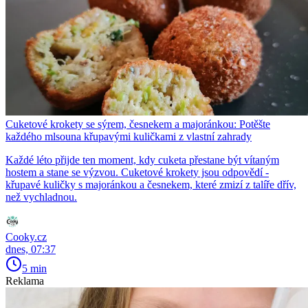
Cuketové krokety se sýrem, česnekem a majoránkou: Potěšte
každého mlsouna křupavými kuličkami z vlastní zahrady
Každé léto přijde ten moment, kdy cuketa přestane být vítaným
hostem a stane se výzvou. Cuketové krokety jsou odpovědí -
křupavé kuličky s majoránkou a česnekem, které zmizí z talíře dřív,
než vychladnou.
Cooky.cz
dnes, 07:37
5 min
Reklama