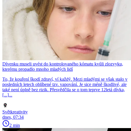
Dívenku museli uvést do kontrolovaného kómatu kvůli zlozvyku,
kterému propadlo mnoho mladých lidí
To, že kouření škodí zdraví, ví každý. Mezi mladými se však stalo v
posledních letech oblíbené tzv. vapování. Je sice méně škodlivé, ale
také není úplně bez rizik. Přesvědčila se o tom teprve 12letá dívka,
[...]...
Světkreativity
dnes, 07:34
2 min