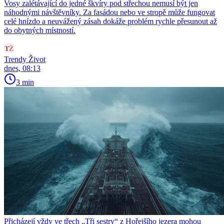
Vosy zalétávající do jedné škvíry pod střechou nemusí být jen
náhodnými návštěvníky. Za fasádou nebo ve stropě může fungovat
celé hnízdo a neuvážený zásah dokáže problém rychle přesunout až
do obytných místností.
Trendy Život
dnes, 08:13
3 min
Přicházejí vždy ve třech „Tři sestry“ z Hořejšího jezera mohou