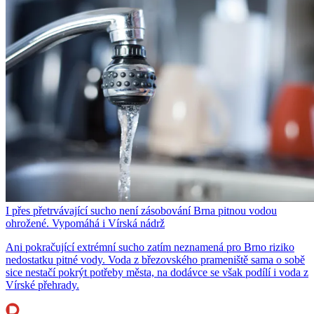
I přes přetrvávající sucho není zásobování Brna pitnou vodou
ohrožené. Vypomáhá i Vírská nádrž
Ani pokračující extrémní sucho zatím neznamená pro Brno riziko
nedostatku pitné vody. Voda z březovského prameniště sama o sobě
sice nestačí pokrýt potřeby města, na dodávce se však podílí i voda z
Vírské přehrady.