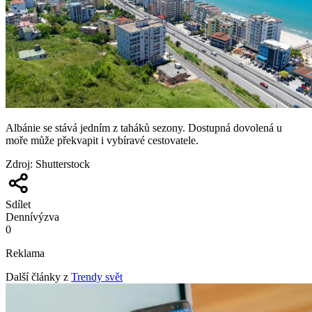
Albánie se stává jedním z taháků sezony. Dostupná dovolená u
moře může překvapit i vybíravé cestovatele.
Zdroj
:
Shutterstock
Sdílet
Denní
výzva
0
Reklama
Další články z
Trendy svět