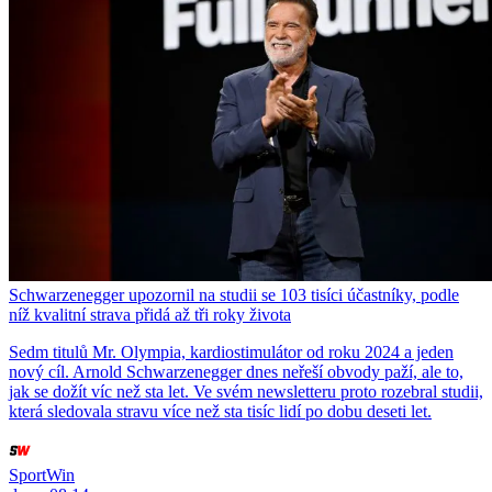
Schwarzenegger upozornil na studii se 103 tisíci účastníky, podle
níž kvalitní strava přidá až tři roky života
Sedm titulů Mr. Olympia, kardiostimulátor od roku 2024 a jeden
nový cíl. Arnold Schwarzenegger dnes neřeší obvody paží, ale to,
jak se dožít víc než sta let. Ve svém newsletteru proto rozebral studii,
která sledovala stravu více než sta tisíc lidí po dobu deseti let.
SportWin