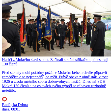
Hasiči z Mokrého slaví sto let. Začínali s ruční stříkačkou, dnes mají
130 členů
Před sto lety mohl pořádný požár v Mokrém během chvíle připravit
zemědělce o to nejcennější, co měli. Právě obava z ohně stála v roce
1926 u zrodu místního sboru dobrovolných hasičů. Dnes má SDH
Mokré 130 členů a na oslavách svého výročí se zábavou rozhodně
nešetřilo.
Budějcká Drbna
dnes, 08:01