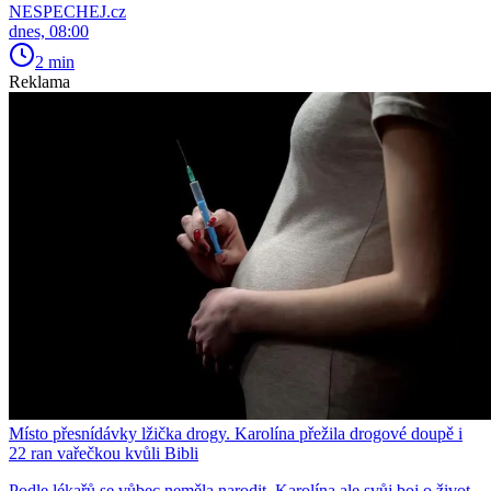
NESPECHEJ.cz
dnes, 08:00
2 min
Reklama
Místo přesnídávky lžička drogy. Karolína přežila drogové doupě i
22 ran vařečkou kvůli Bibli
Podle lékařů se vůbec neměla narodit. Karolína ale svůj boj o život