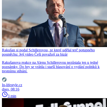
Rakušan si podal Schillerovou, ze které udělal terč potupného
posměchu: Její video Češi považují za bizár
Rakušanova reakce na Alenu Schillerovou nezůstala jen u jedné
poznámky. Do hry se vrátila i starší hlasování o vydání politiků k
trestnímu stíhání.
In-lifestyle.cz
dnes, 08:16
3 min