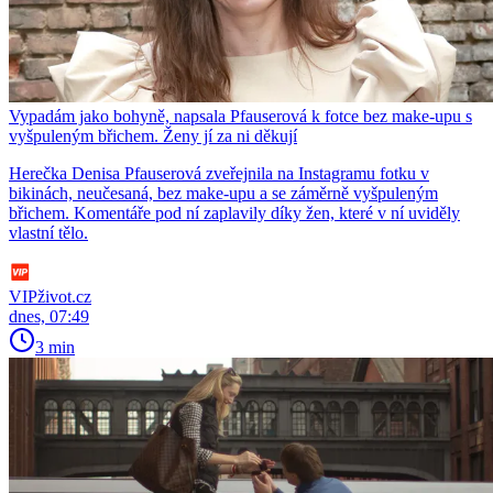
Vypadám jako bohyně, napsala Pfauserová k fotce bez make-upu s
vyšpuleným břichem. Ženy jí za ni děkují
Herečka Denisa Pfauserová zveřejnila na Instagramu fotku v
bikinách, neučesaná, bez make-upu a se záměrně vyšpuleným
břichem. Komentáře pod ní zaplavily díky žen, které v ní uviděly
vlastní tělo.
VIPživot.cz
dnes, 07:49
3 min