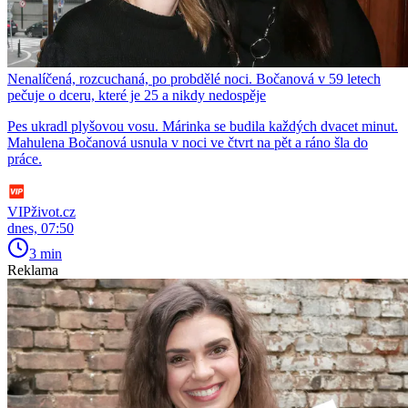
Nenalíčená, rozcuchaná, po probdělé noci. Bočanová v 59 letech
pečuje o dceru, které je 25 a nikdy nedospěje
Pes ukradl plyšovou vosu. Márinka se budila každých dvacet minut.
Mahulena Bočanová usnula v noci ve čtvrt na pět a ráno šla do
práce.
VIPživot.cz
dnes, 07:50
3 min
Reklama