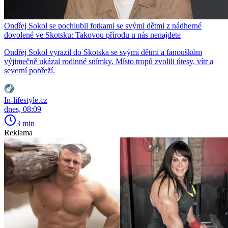
Ondřej Sokol se pochlubil fotkami se svými dětmi z nádherné
dovolené ve Skotsku: Takovou přírodu u nás nenajdete
Ondřej Sokol vyrazil do Skotska se svými dětmi a fanouškům
výjimečně ukázal rodinné snímky. Místo tropů zvolili útesy, vítr a
severní pobřeží.
In-lifestyle.cz
dnes, 08:09
3 min
Reklama