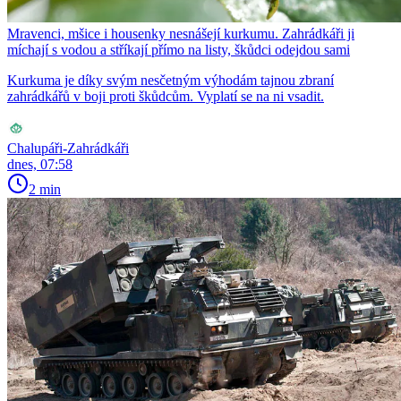
Mravenci, mšice i housenky nesnášejí kurkumu. Zahrádkáři ji
míchají s vodou a stříkají přímo na listy, škůdci odejdou sami
Kurkuma je díky svým nesčetným výhodám tajnou zbraní
zahrádkářů v boji proti škůdcům. Vyplatí se na ni vsadit.
Chalupáři-Zahrádkáři
dnes, 07:58
2 min