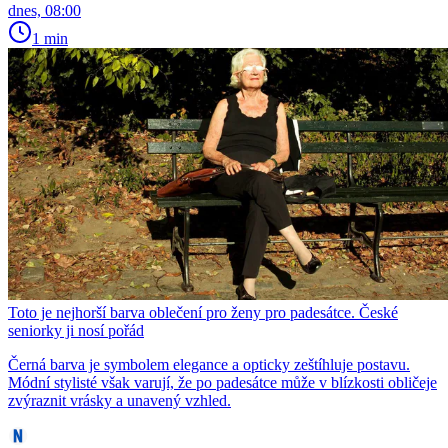
dnes, 08:00
1 min
Toto je nejhorší barva oblečení pro ženy pro padesátce. České
seniorky ji nosí pořád
Černá barva je symbolem elegance a opticky zeštíhluje postavu.
Módní stylisté však varují, že po padesátce může v blízkosti obličeje
zvýraznit vrásky a unavený vzhled.