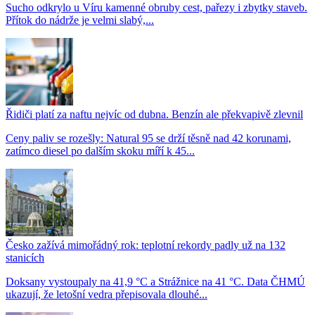
Sucho odkrylo u Víru kamenné obruby cest, pařezy i zbytky staveb.
Přítok do nádrže je velmi slabý,...
Řidiči platí za naftu nejvíc od dubna. Benzín ale překvapivě zlevnil
Ceny paliv se rozešly: Natural 95 se drží těsně nad 42 korunami,
zatímco diesel po dalším skoku míří k 45...
Česko zažívá mimořádný rok: teplotní rekordy padly už na 132
stanicích
Doksany vystoupaly na 41,9 °C a Strážnice na 41 °C. Data ČHMÚ
ukazují, že letošní vedra přepisovala dlouhé...