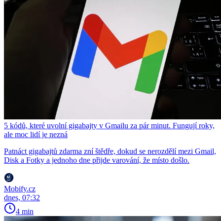
5 kódů, které uvolní gigabajty v Gmailu za pár minut. Fungují roky,
ale moc lidí je nezná
Patnáct gigabajtů zdarma zní štědře, dokud se nerozdělí mezi Gmail,
Disk a Fotky a jednoho dne přijde varování, že místo došlo.
Mobify.cz
dnes, 07:32
4 min