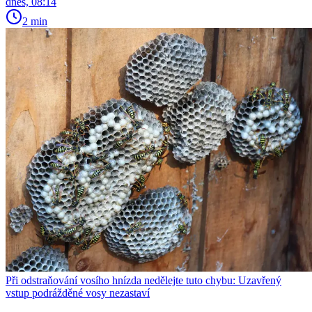
dnes, 08:14
2 min
Při odstraňování vosího hnízda nedělejte tuto chybu: Uzavřený
vstup podrážděné vosy nezastaví